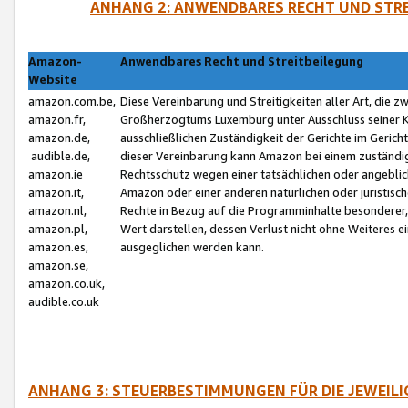
ANHANG 2: ANWENDBARES RECHT UND STRE
Amazon-
Anwendbares Recht und Streitbeilegung
Website
amazon.com.be,
Diese Vereinbarung und Streitigkeiten aller Art, die 
amazon.fr,
Großherzogtums Luxemburg unter Ausschluss seiner Kol
amazon.de,
ausschließlichen Zuständigkeit der Gerichte im Geri
audible.de,
dieser Vereinbarung kann Amazon bei einem zuständig
amazon.ie
Rechtsschutz wegen einer tatsächlichen oder angebli
amazon.it,
Amazon oder einer anderen natürlichen oder juristisc
amazon.nl,
Rechte in Bezug auf die Programminhalte besonderer,
amazon.pl,
Wert darstellen, dessen Verlust nicht ohne Weiteres e
amazon.es,
ausgeglichen werden kann.
amazon.se,
amazon.co.uk,
audible.co.uk
ANHANG 3: STEUERBESTIMMUNGEN FÜR DIE JEWEIL