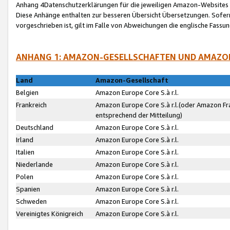
Anhang 4Datenschutzerklärungen für die jeweiligen Amazon-Websites
Diese Anhänge enthalten zur besseren Übersicht Übersetzungen. Sofe
vorgeschrieben ist, gilt im Falle von Abweichungen die englische Fass
ANHANG 1: AMAZON-GESELLSCHAFTEN UND AMAZO
Land
Amazon-Gesellschaft
Belgien
Amazon Europe Core S.à r.l.
Frankreich
Amazon Europe Core S.à r.l.(oder Amazon Fr
entsprechend der Mitteilung)
Deutschland
Amazon Europe Core S.à r.l.
Irland
Amazon Europe Core S.à r.l.
Italien
Amazon Europe Core S.à r.l.
Niederlande
Amazon Europe Core S.à r.l.
Polen
Amazon Europe Core S.à r.l.
Spanien
Amazon Europe Core S.à r.l.
Schweden
Amazon Europe Core S.à r.l.
Vereinigtes Königreich
Amazon Europe Core S.à r.l.