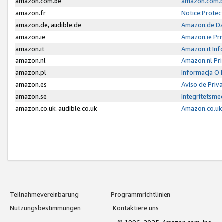
amazon.com.be
amazon.com.b
amazon.fr
Notice:Protec
amazon.de, audible.de
Amazon.de Da
amazon.ie
Amazon.ie Pri
amazon.it
Amazon.it Inf
amazon.nl
Amazon.nl Pri
amazon.pl
Informacja O
amazon.es
Aviso de Priv
amazon.se
Integritetsm
amazon.co.uk, audible.co.uk
Amazon.co.uk 
Teilnahmevereinbarung
Programmrichtlinien
Nutzungsbestimmungen
Kontaktiere uns