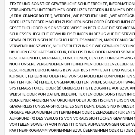
TEXTE UND SONSTIGE GEWERBLICHE SCHUTZRECHTE, INFORMATIONE
VERBUNDENEN UNTERNEHMEN ODER LIZENZGEBERN IM RAHMEN DES
„
SERVICEANGEBOTE
“), WERDEN „WIE BESEHEN“ UND „WIE VERFÜ
ODER LIZENZGEBER MACHEN ZUSICHERUNGEN ODER ÜBERNEHMEN GEW
GESETZLICH ODER IN SONSTIGER WEISE, IN BEZUG AUF DIE SERVI
SCHLIESSEN JEGLICHE GEWÄHRLEISTUNGEN IN BEZUG AUF DIE SERVI
GEWÄHRLEISTUNGEN BEZÜGLICH RECHTSMÄNGELN, MARKTGÄNGIGKEIT
VERWENDUNGSZWECK, NICHTVERLETZUNG SOWIE GEWÄHRLEISTUNGEN 
ÜBLICHEN GESCHÄFTSVERKEHR, DER LEISTUNG ODER HANDELSBRÄUCH
BESCHAFFENHEIT, MERKMALE, FUNKTIONEN, DEN LEISTUNGSUMFANG 
NOCH UNSERE VERBUNDENEN UNTERNEHMEN ODER LIZENZGEBER GEWÄ
BESCHRIEBEN DURCHGÄNGIG BZW. AUF BESTIMMTE ART UND WEISE
KORREKT, FEHLERFREI ODER FREI VON SCHÄDLICHEN KOMPONENTEN
HAFTEN FÜR: (A) FEHLER, UNGENAUIGKEITEN, VIREN, SCHADSOFTW
SYSTEMABSTÜRZE; ODER (B) UNBERECHTIGTE ZUGRIFFE AUF BZW. 
WEBSITE ODER VON DATEN, BILDERN, TEXTEN ODER SONSTIGEN INF
ODER EINER ANDEREN NATÜRLICHEN ODER JURISTISCHEN PERSON OD
GEWÄHRLEISTUNGSANSPRÜCHE, ES SEIN DENN, DIESE SIND IN DIES
UNSERE VERBUNDENEN UNTERNEHMEN ODER LIZENZGEBER FÜR EN
AUFGRUND (X) DES VERLUSTS VON VORAUSSICHTLICHEN GEWINNEN
VORTEILEN SOWIE (Y) VON INVESTITIONEN, AUFWENDUNGEN ODER VE
PARTNERPROGRAMM VORNEHMEN BZW. ÜBERNEHMEN ODER (Z) DER 