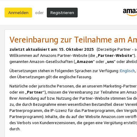
Anmelden
Registrieren
oder
Vereinbarung zur Teilnahme am 
zuletzt aktualisiert am
:
15. Oktober 2025
(Derzeitige Partner - 
Willkommen auf Amazons Partner-Website (die „
Partner-Website
“)
genannten Amazon-Gesellschaften („
Amazon
“ oder „
uns
“ oder ähnli
Übersetzungen stehen in folgenden Sprachen zur Verfügung :
Englisch
,
den Übersetzungen gilt die englische Fassung.
Natürliche oder juristische Personen, die an unserem Marketing-Partn
oder ein „
Partner
“), müssen die Vereinbarung zur Teilnahme am Ama
Ihrer Anmeldung auf bzw. Nutzung der Partner-Website stimmen Sie die
zu, die durch Bezugnahme einen wesentlichen Bestandteil dieser Verei
Partnerprogramm, die IP-Lizenz für das Partnerprogramm, den Vergütu
Partnerprogramm). Inhalte, die du auf der Website Amazon.com veröffe
des Verbots von Kundenrezensionen, die gegen eine Vergütung erstellt, 
durch.