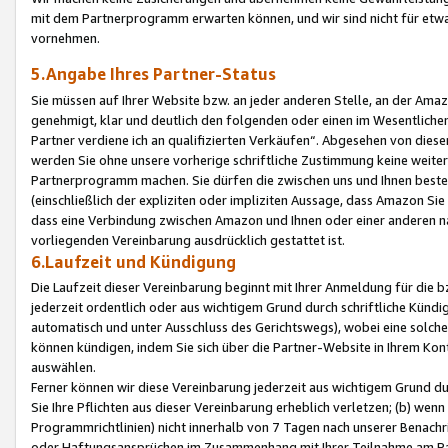
mit dem Partnerprogramm erwarten können, und wir sind nicht für etwa
vornehmen.
5.Angabe Ihres Partner-Status
Sie müssen auf Ihrer Website bzw. an jeder anderen Stelle, an der Am
genehmigt, klar und deutlich den folgenden oder einen im Wesentlichen
Partner verdiene ich an qualifizierten Verkäufen“. Abgesehen von die
werden Sie ohne unsere vorherige schriftliche Zustimmung keine weite
Partnerprogramm machen. Sie dürfen die zwischen uns und Ihnen best
(einschließlich der expliziten oder impliziten Aussage, dass Amazon Si
dass eine Verbindung zwischen Amazon und Ihnen oder einer anderen natü
vorliegenden Vereinbarung ausdrücklich gestattet ist.
6.Laufzeit und Kündigung
Die Laufzeit dieser Vereinbarung beginnt mit Ihrer Anmeldung für die 
jederzeit ordentlich oder aus wichtigem Grund durch schriftliche Kündi
automatisch und unter Ausschluss des Gerichtswegs), wobei eine solch
können kündigen, indem Sie sich über die Partner-Website in Ihrem Ko
auswählen.
Ferner können wir diese Vereinbarung jederzeit aus wichtigem Grund dur
Sie Ihre Pflichten aus dieser Vereinbarung erheblich verletzen; (b) wen
Programmrichtlinien) nicht innerhalb von 7 Tagen nach unserer Benachr
oder Haftungsansprüchen im Zusammenhang mit Ihrer Teilnahme am Pa