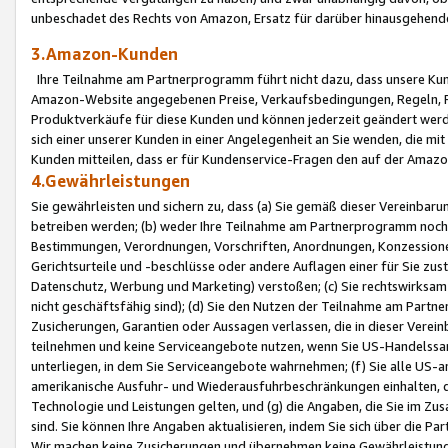
unbeschadet des Rechts von Amazon, Ersatz für darüber hinausgehen
3.Amazon-Kunden
Ihre Teilnahme am Partnerprogramm führt nicht dazu, dass unsere Kun
Amazon-Website angegebenen Preise, Verkaufsbedingungen, Regeln, Ri
Produktverkäufe für diese Kunden und können jederzeit geändert werde
sich einer unserer Kunden in einer Angelegenheit an Sie wenden, die 
Kunden mitteilen, dass er für Kundenservice-Fragen den auf der Ama
4.Gewährleistungen
Sie gewährleisten und sichern zu, dass (a) Sie gemäß dieser Vereinba
betreiben werden; (b) weder Ihre Teilnahme am Partnerprogramm noch d
Bestimmungen, Verordnungen, Vorschriften, Anordnungen, Konzessionen,
Gerichtsurteile und -beschlüsse oder andere Auflagen einer für Sie zu
Datenschutz, Werbung und Marketing) verstoßen; (c) Sie rechtswirksam 
nicht geschäftsfähig sind); (d) Sie den Nutzen der Teilnahme am Partne
Zusicherungen, Garantien oder Aussagen verlassen, die in dieser Verein
teilnehmen und keine Serviceangebote nutzen, wenn Sie US-Handelssa
unterliegen, in dem Sie Serviceangebote wahrnehmen; (f) Sie alle US
amerikanische Ausfuhr- und Wiederausfuhrbeschränkungen einhalten, 
Technologie und Leistungen gelten, und (g) die Angaben, die Sie im 
sind. Sie können Ihre Angaben aktualisieren, indem Sie sich über die 
Wir machen keine Zusicherungen und übernehmen keine Gewährleistun