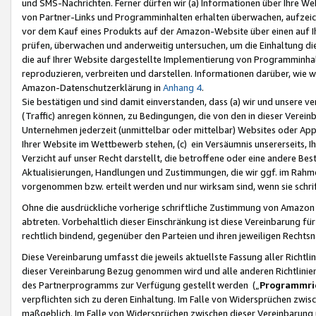
und SMS-Nachrichten. Ferner dürfen wir (a) Informationen über Ihre We
von Partner-Links und Programminhalten erhalten überwachen, aufzei
vor dem Kauf eines Produkts auf der Amazon-Website über einen auf Ih
prüfen, überwachen und anderweitig untersuchen, um die Einhaltung dies
die auf Ihrer Website dargestellte Implementierung von Programminhalt
reproduzieren, verbreiten und darstellen. Informationen darüber, wie w
Amazon-Datenschutzerklärung in
Anhang 4
.
Sie bestätigen und sind damit einverstanden, dass (a) wir und unsere 
(Traffic) anregen können, zu Bedingungen, die von den in dieser Vere
Unternehmen jederzeit (unmittelbar oder mittelbar) Websites oder Appl
Ihrer Website im Wettbewerb stehen, (c) ein Versäumnis unsererseits, I
Verzicht auf unser Recht darstellt, die betroffene oder eine andere B
Aktualisierungen, Handlungen und Zustimmungen, die wir ggf. im Rahme
vorgenommen bzw. erteilt werden und nur wirksam sind, wenn sie schri
Ohne die ausdrückliche vorherige schriftliche Zustimmung von Amazon
abtreten. Vorbehaltlich dieser Einschränkung ist diese Vereinbarung f
rechtlich bindend, gegenüber den Parteien und ihren jeweiligen Rech
Diese Vereinbarung umfasst die jeweils aktuellste Fassung aller Richtli
dieser Vereinbarung Bezug genommen wird und alle anderen Richtlinie
des Partnerprogramms zur Verfügung gestellt werden („
Programmric
verpflichten sich zu deren Einhaltung. Im Falle von Widersprüchen zwi
maßgeblich. Im Falle von Widersprüchen zwischen dieser Vereinbarun