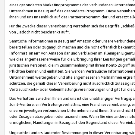
eines gesonderten Marketingprogramms des verbundenen Unternehmens
Unternehmen in Bezug auf das gesonderte Programm. Diese Vereinbarung
Ihnen und uns im Hinblick auf das Partnerprogramm dar und ersetzt al
Für die Zwecke dieser Vereinbarung verstehen sich die Begriffe „schließ
von „jedoch nicht beschränkt auf“.
Sämtliche Informationen in Bezug auf Amazon oder unsere verbunde
bereitstellen oder zugänglich machen und die nicht öffentlich bekannt bz
Informationen
“ von Amazon dar und verbleiben im alleinigen Eigent
wie dies angemessenerweise für die Erbringung Ihrer Leistungen gemäß d
juristischen Personen, die im Zusammenhang mit Ihrem Konto Zugriff au
Pflichten kennen und einhalten. Sie werden Vertrauliche Informationen 
Unternehmen) weitergeben und alle angemessenen Maßnahmen ergreifen
schützen, die gemäß dieser Vereinbarung nicht ausdrücklich zulässig is
Vertraulichkeits- oder Geheimhaltungsvereinbarungen und gilt für die
Das Verhältnis zwischen Ihnen und uns ist das unabhängiger Vertragspa
Joint-Venture, ein Vertretungsverhältnis, eine Franchisevereinbarung, 
unseren jeweiligen verbundenen Unternehmen und Ihnen. Sie sind ni
oder Zusagen abzugeben oder anzunehmen. Wenn Sie eine andere natürli
ermöglichen, Handlungen in Bezug auf den Gegenstand dieser Vereinbar
Ungeachtet anders lautender Bestimmungen in dieser Vereinbarung wird