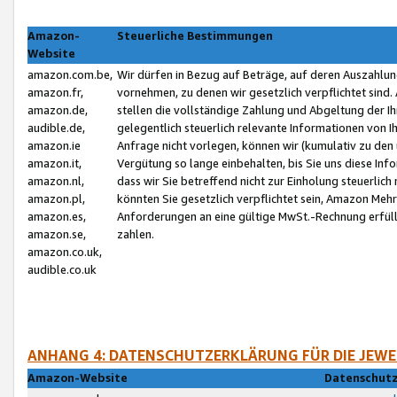
Amazon-
Steuerliche Bestimmungen
Website
amazon.com.be,
Wir dürfen in Bezug auf Beträge, auf deren Auszahlun
amazon.fr,
vornehmen, zu denen wir gesetzlich verpflichtet sind
amazon.de,
stellen die vollständige Zahlung und Abgeltung der 
audible.de,
gelegentlich steuerlich relevante Informationen von I
amazon.ie
Anfrage nicht vorlegen, können wir (kumulativ zu de
amazon.it,
Vergütung so lange einbehalten, bis Sie uns diese Inf
amazon.nl,
dass wir Sie betreffend nicht zur Einholung steuerlich 
amazon.pl,
könnten Sie gesetzlich verpflichtet sein, Amazon Meh
amazon.es,
Anforderungen an eine gültige MwSt.-Rechnung erfüllt
amazon.se,
zahlen.
amazon.co.uk,
audible.co.uk
ANHANG 4: DATENSCHUTZERKLÄRUNG FÜR DIE JEWE
Amazon-Website
Datenschutz