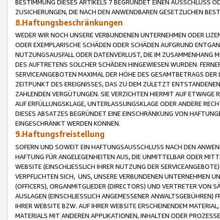
BESTIMMUNG DIESES ARTIKELS 7 BEGRÜNDET EINEN AUSSCHLUSS 
ZUSICHERUNGEN, DIE NACH DEN ANWENDBAREN GESETZLICHEN BE
8.Haftungsbeschränkungen
WEDER WIR NOCH UNSERE VERBUNDENEN UNTERNEHMEN ODER LIZEN
ODER EXEMPLARISCHE SCHÄDEN ODER SCHÄDEN AUFGRUND ENTGANG
NUTZUNGSAUSFALL ODER DATENVERLUST, DIE IM ZUSAMMENHANG MI
DES AUFTRETENS SOLCHER SCHÄDEN HINGEWIESEN WURDEN. FERN
SERVICEANGEBOTEN MAXIMAL DER HÖHE DES GESAMTBETRAGS DER 
ZEITPUNKT DES EREIGNISSES, DAS ZU DEM ZULETZT ENTSTANDENE
ZAHLENDEN VERGÜTUNGEN. SIE VERZICHTEN HIERMIT AUF ETWAIGE 
AUF ERFÜLLUNGSKLAGE, UNTERLASSUNGSKLAGE ODER ANDERE RECHT
DIESES ABSATZES BEGRÜNDET EINE EINSCHRÄNKUNG VON HAFTUNG
EINGESCHRÄNKT WERDEN KÖNNEN.
9.Haftungsfreistellung
SOFERN UND SOWEIT EIN HAFTUNGSAUSSCHLUSS NACH DEN ANWENDB
HAFTUNG FÜR ANGELEGENHEITEN AUS, DIE UNMITTELBAR ODER MITT
WEBSITE (EINSCHLIESSLICH IHRER NUTZUNG DER SERVICEANGEBOTE)
VERPFLICHTEN SICH, UNS, UNSERE VERBUNDENEN UNTERNEHMEN UN
(OFFICERS), ORGANMITGLIEDER (DIRECTORS) UND VERTRETER VON 
AUSLAGEN (EINSCHLIESSLICH ANGEMESSENER ANWALTSGEBÜHREN) FR
IHRER WEBSITE BZW. AUF IHRER WEBSITE ERSCHEINENDEM MATERIAL
MATERIALS MIT ANDEREN APPLIKATIONEN, INHALTEN ODER PROZESSE