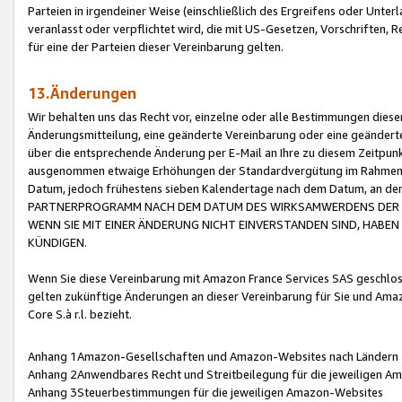
Parteien in irgendeiner Weise (einschließlich des Ergreifens oder Unt
veranlasst oder verpflichtet wird, die mit US-Gesetzen, Vorschriften,
für eine der Parteien dieser Vereinbarung gelten.
13.Änderungen
Wir behalten uns das Recht vor, einzelne oder alle Bestimmungen diese
Änderungsmitteilung, eine geänderte Vereinbarung oder eine geänderte 
über die entsprechende Änderung per E-Mail an Ihre zu diesem Zeitpun
ausgenommen etwaige Erhöhungen der Standardvergütung im Rahmen
Datum, jedoch frühestens sieben Kalendertage nach dem Datum, an de
PARTNERPROGRAMM NACH DEM DATUM DES WIRKSAMWERDENS DER Ä
WENN SIE MIT EINER ÄNDERUNG NICHT EINVERSTANDEN SIND, HABEN S
KÜNDIGEN.
Wenn Sie diese Vereinbarung mit Amazon France Services SAS geschlo
gelten zukünftige Änderungen an dieser Vereinbarung für Sie und Ama
Core S.à r.l. bezieht.
Anhang 1Amazon-Gesellschaften und Amazon-Websites nach Ländern
Anhang 2Anwendbares Recht und Streitbeilegung für die jeweiligen 
Anhang 3Steuerbestimmungen für die jeweiligen Amazon-Websites