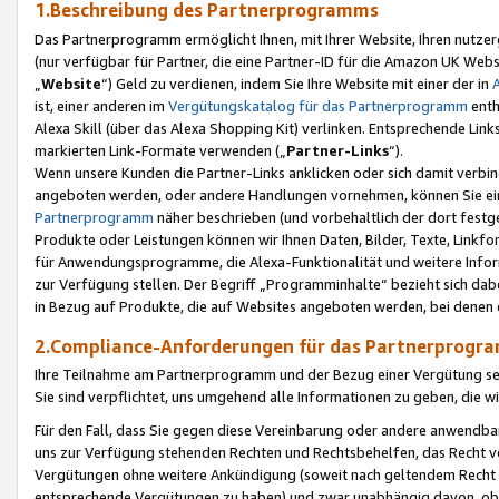
1.Beschreibung des Partnerprogramms
Das Partnerprogramm ermöglicht Ihnen, mit Ihrer Website, Ihren nutzer
(nur verfügbar für Partner, die eine Partner-ID für die Amazon UK We
„
Website
“) Geld zu verdienen, indem Sie Ihre Website mit einer der in
ist, einer anderen im
Vergütungskatalog für das Partnerprogramm
enth
Alexa Skill (über das Alexa Shopping Kit) verlinken. Entsprechende Lin
markierten Link-Formate verwenden („
Partner-Links
“).
Wenn unsere Kunden die Partner-Links anklicken oder sich damit verbi
angeboten werden, oder andere Handlungen vornehmen, können Sie eine
Partnerprogramm
näher beschrieben (und vorbehaltlich der dort festg
Produkte oder Leistungen können wir Ihnen Daten, Bilder, Texte, Linkfo
für Anwendungsprogramme, die Alexa-Funktionalität und weitere Inf
zur Verfügung stellen. Der Begriff „Programminhalte“ bezieht sich dabe
in Bezug auf Produkte, die auf Websites angeboten werden, bei denen 
2.Compliance-Anforderungen für das Partnerprog
Ihre Teilnahme am Partnerprogramm und der Bezug einer Vergütung setz
Sie sind verpflichtet, uns umgehend alle Informationen zu geben, die w
Für den Fall, dass Sie gegen diese Vereinbarung oder andere anwendba
uns zur Verfügung stehenden Rechten und Rechtsbehelfen, das Recht vo
Vergütungen ohne weitere Ankündigung (soweit nach geltendem Recht z
entsprechende Vergütungen zu haben) und zwar unabhängig davon, ob 