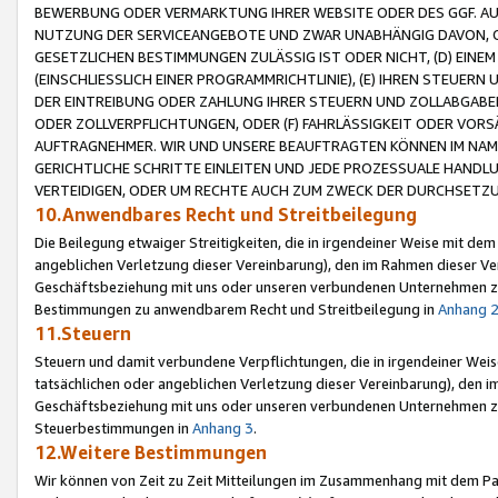
BEWERBUNG ODER VERMARKTUNG IHRER WEBSITE ODER DES GGF. AUF 
NUTZUNG DER SERVICEANGEBOTE UND ZWAR UNABHÄNGIG DAVON, O
GESETZLICHEN BESTIMMUNGEN ZULÄSSIG IST ODER NICHT, (D) EINE
(EINSCHLIESSLICH EINER PROGRAMMRICHTLINIE), (E) IHREN STEUER
DER EINTREIBUNG ODER ZAHLUNG IHRER STEUERN UND ZOLLABGAB
ODER ZOLLVERPFLICHTUNGEN, ODER (F) FAHRLÄSSIGKEIT ODER VORS
AUFTRAGNEHMER. WIR UND UNSERE BEAUFTRAGTEN KÖNNEN IM NAME
GERICHTLICHE SCHRITTE EINLEITEN UND JEDE PROZESSUALE HAND
VERTEIDIGEN, ODER UM RECHTE AUCH ZUM ZWECK DER DURCHSETZU
10.Anwendbares Recht und Streitbeilegung
Die Beilegung etwaiger Streitigkeiten, die in irgendeiner Weise mit de
angeblichen Verletzung dieser Vereinbarung), den im Rahmen dieser Ve
Geschäftsbeziehung mit uns oder unseren verbundenen Unternehmen zu
Bestimmungen zu anwendbarem Recht und Streitbeilegung in
Anhang 
11.Steuern
Steuern und damit verbundene Verpflichtungen, die in irgendeiner Wei
tatsächlichen oder angeblichen Verletzung dieser Vereinbarung), den 
Geschäftsbeziehung mit uns oder unseren verbundenen Unternehmen z
Steuerbestimmungen in
Anhang 3
.
12.Weitere Bestimmungen
Wir können von Zeit zu Zeit Mitteilungen im Zusammenhang mit dem Par