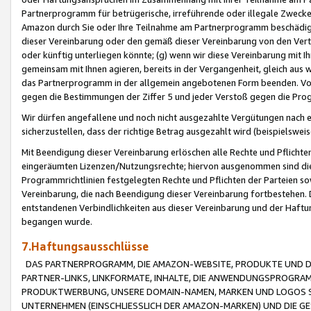
Partnerprogramm für betrügerische, irreführende oder illegale Zwecke
Amazon durch Sie oder Ihre Teilnahme am Partnerprogramm beschädig
dieser Vereinbarung oder den gemäß dieser Vereinbarung von den Vertr
oder künftig unterliegen könnte; (g) wenn wir diese Vereinbarung mit I
gemeinsam mit Ihnen agieren, bereits in der Vergangenheit, gleich aus
das Partnerprogramm in der allgemein angebotenen Form beenden. Vors
gegen die Bestimmungen der Ziffer 5 und jeder Verstoß gegen die Prog
Wir dürfen angefallene und noch nicht ausgezahlte Vergütungen nach 
sicherzustellen, dass der richtige Betrag ausgezahlt wird (beispielsw
Mit Beendigung dieser Vereinbarung erlöschen alle Rechte und Pflichte
eingeräumten Lizenzen/Nutzungsrechte; hiervon ausgenommen sind die in 
Programmrichtlinien festgelegten Rechte und Pflichten der Parteien sow
Vereinbarung, die nach Beendigung dieser Vereinbarung fortbestehen. D
entstandenen Verbindlichkeiten aus dieser Vereinbarung und der Haft
begangen wurde.
7.Haftungsausschlüsse
DAS PARTNERPROGRAMM, DIE AMAZON-WEBSITE, PRODUKTE UND DI
PARTNER-LINKS, LINKFORMATE, INHALTE, DIE ANWENDUNGSPROGR
PRODUKTWERBUNG, UNSERE DOMAIN-NAMEN, MARKEN UND LOGOS S
UNTERNEHMEN (EINSCHLIESSLICH DER AMAZON-MARKEN) UND DIE GE