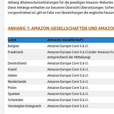
Anhang 4Datenschutzerklärungen für die jeweiligen Amazon-Websites
Diese Anhänge enthalten zur besseren Übersicht Übersetzungen. Sofe
vorgeschrieben ist, gilt im Falle von Abweichungen die englische Fass
ANHANG 1: AMAZON-GESELLSCHAFTEN UND AMAZO
Land
Amazon-Gesellschaft
Belgien
Amazon Europe Core S.à r.l.
Frankreich
Amazon Europe Core S.à r.l.(oder Amazon Fr
entsprechend der Mitteilung)
Deutschland
Amazon Europe Core S.à r.l.
Irland
Amazon Europe Core S.à r.l.
Italien
Amazon Europe Core S.à r.l.
Niederlande
Amazon Europe Core S.à r.l.
Polen
Amazon Europe Core S.à r.l.
Spanien
Amazon Europe Core S.à r.l.
Schweden
Amazon Europe Core S.à r.l.
Vereinigtes Königreich
Amazon Europe Core S.à r.l.