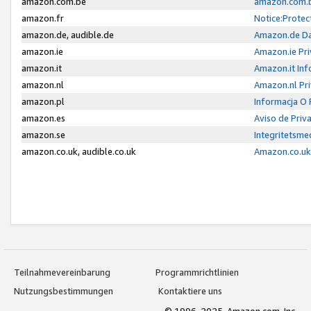
amazon.com.be
amazon.com.b
amazon.fr
Notice:Protec
amazon.de, audible.de
Amazon.de Da
amazon.ie
Amazon.ie Pri
amazon.it
Amazon.it Inf
amazon.nl
Amazon.nl Pri
amazon.pl
Informacja O
amazon.es
Aviso de Priv
amazon.se
Integritetsm
amazon.co.uk, audible.co.uk
Amazon.co.uk 
Teilnahmevereinbarung
Programmrichtlinien
Nutzungsbestimmungen
Kontaktiere uns