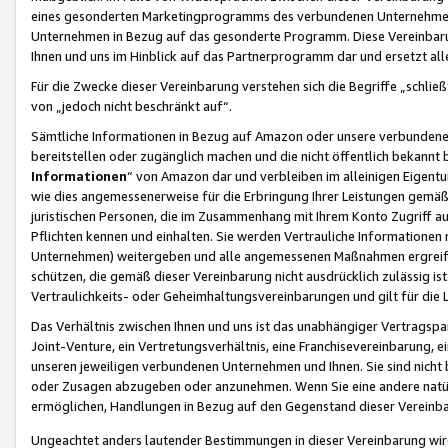
eines gesonderten Marketingprogramms des verbundenen Unternehmens
Unternehmen in Bezug auf das gesonderte Programm. Diese Vereinbarung
Ihnen und uns im Hinblick auf das Partnerprogramm dar und ersetzt al
Für die Zwecke dieser Vereinbarung verstehen sich die Begriffe „schließ
von „jedoch nicht beschränkt auf“.
Sämtliche Informationen in Bezug auf Amazon oder unsere verbunde
bereitstellen oder zugänglich machen und die nicht öffentlich bekannt bz
Informationen
“ von Amazon dar und verbleiben im alleinigen Eigent
wie dies angemessenerweise für die Erbringung Ihrer Leistungen gemäß d
juristischen Personen, die im Zusammenhang mit Ihrem Konto Zugriff au
Pflichten kennen und einhalten. Sie werden Vertrauliche Informationen 
Unternehmen) weitergeben und alle angemessenen Maßnahmen ergreifen
schützen, die gemäß dieser Vereinbarung nicht ausdrücklich zulässig is
Vertraulichkeits- oder Geheimhaltungsvereinbarungen und gilt für die
Das Verhältnis zwischen Ihnen und uns ist das unabhängiger Vertragspa
Joint-Venture, ein Vertretungsverhältnis, eine Franchisevereinbarung, 
unseren jeweiligen verbundenen Unternehmen und Ihnen. Sie sind ni
oder Zusagen abzugeben oder anzunehmen. Wenn Sie eine andere natürli
ermöglichen, Handlungen in Bezug auf den Gegenstand dieser Vereinbar
Ungeachtet anders lautender Bestimmungen in dieser Vereinbarung wird