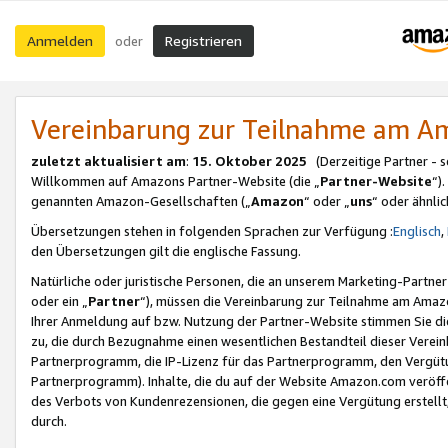
Anmelden
Registrieren
oder
Vereinbarung zur Teilnahme am 
zuletzt aktualisiert am
:
15. Oktober 2025
(Derzeitige Partner - 
Willkommen auf Amazons Partner-Website (die „
Partner-Website
“)
genannten Amazon-Gesellschaften („
Amazon
“ oder „
uns
“ oder ähnli
Übersetzungen stehen in folgenden Sprachen zur Verfügung :
Englisch
,
den Übersetzungen gilt die englische Fassung.
Natürliche oder juristische Personen, die an unserem Marketing-Partn
oder ein „
Partner
“), müssen die Vereinbarung zur Teilnahme am Ama
Ihrer Anmeldung auf bzw. Nutzung der Partner-Website stimmen Sie die
zu, die durch Bezugnahme einen wesentlichen Bestandteil dieser Verei
Partnerprogramm, die IP-Lizenz für das Partnerprogramm, den Vergütu
Partnerprogramm). Inhalte, die du auf der Website Amazon.com veröffe
des Verbots von Kundenrezensionen, die gegen eine Vergütung erstellt, 
durch.