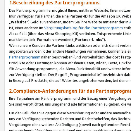
1.Beschreibung des Partnerprogramms
Das Partnerprogramm ermöglicht Ihnen, mit Ihrer Website, Ihren nutzer
(nur verfügbar für Partner, die eine Partner-ID für die Amazon UK We
„
Website
“) Geld zu verdienen, indem Sie Ihre Website mit einer der in
ist, einer anderen im
Vergütungskatalog für das Partnerprogramm
enth
Alexa Skill (über das Alexa Shopping Kit) verlinken. Entsprechende Lin
markierten Link-Formate verwenden („
Partner-Links
“).
Wenn unsere Kunden die Partner-Links anklicken oder sich damit verbi
angeboten werden, oder andere Handlungen vornehmen, können Sie eine
Partnerprogramm
näher beschrieben (und vorbehaltlich der dort festg
Produkte oder Leistungen können wir Ihnen Daten, Bilder, Texte, Linkfo
für Anwendungsprogramme, die Alexa-Funktionalität und weitere Inf
zur Verfügung stellen. Der Begriff „Programminhalte“ bezieht sich dabe
in Bezug auf Produkte, die auf Websites angeboten werden, bei denen 
2.Compliance-Anforderungen für das Partnerprog
Ihre Teilnahme am Partnerprogramm und der Bezug einer Vergütung setz
Sie sind verpflichtet, uns umgehend alle Informationen zu geben, die w
Für den Fall, dass Sie gegen diese Vereinbarung oder andere anwendba
uns zur Verfügung stehenden Rechten und Rechtsbehelfen, das Recht vo
Vergütungen ohne weitere Ankündigung (soweit nach geltendem Recht z
entsprechende Vergütungen zu haben) und zwar unabhängig davon, ob 