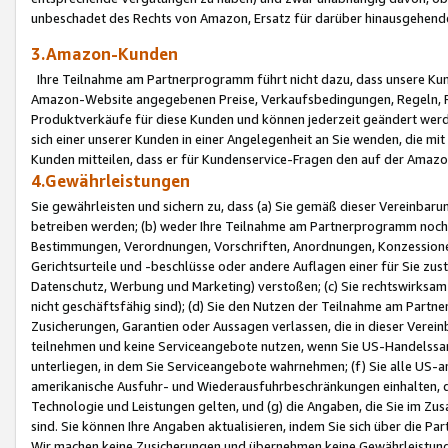
unbeschadet des Rechts von Amazon, Ersatz für darüber hinausgehen
3.Amazon-Kunden
Ihre Teilnahme am Partnerprogramm führt nicht dazu, dass unsere Kun
Amazon-Website angegebenen Preise, Verkaufsbedingungen, Regeln, Ri
Produktverkäufe für diese Kunden und können jederzeit geändert werde
sich einer unserer Kunden in einer Angelegenheit an Sie wenden, die 
Kunden mitteilen, dass er für Kundenservice-Fragen den auf der Ama
4.Gewährleistungen
Sie gewährleisten und sichern zu, dass (a) Sie gemäß dieser Vereinba
betreiben werden; (b) weder Ihre Teilnahme am Partnerprogramm noch d
Bestimmungen, Verordnungen, Vorschriften, Anordnungen, Konzessionen,
Gerichtsurteile und -beschlüsse oder andere Auflagen einer für Sie zu
Datenschutz, Werbung und Marketing) verstoßen; (c) Sie rechtswirksam 
nicht geschäftsfähig sind); (d) Sie den Nutzen der Teilnahme am Partne
Zusicherungen, Garantien oder Aussagen verlassen, die in dieser Verein
teilnehmen und keine Serviceangebote nutzen, wenn Sie US-Handelssa
unterliegen, in dem Sie Serviceangebote wahrnehmen; (f) Sie alle US
amerikanische Ausfuhr- und Wiederausfuhrbeschränkungen einhalten, 
Technologie und Leistungen gelten, und (g) die Angaben, die Sie im 
sind. Sie können Ihre Angaben aktualisieren, indem Sie sich über die 
Wir machen keine Zusicherungen und übernehmen keine Gewährleistun