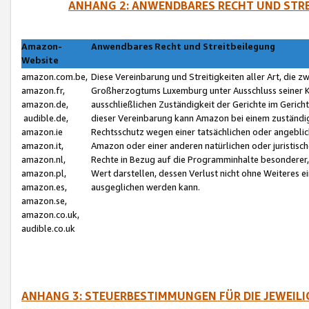
ANHANG 2: ANWENDBARES RECHT UND STRE
Amazon-
Anwendbares Recht und Streitbeilegung
Website
amazon.com.be,
Diese Vereinbarung und Streitigkeiten aller Art, die 
amazon.fr,
Großherzogtums Luxemburg unter Ausschluss seiner Kol
amazon.de,
ausschließlichen Zuständigkeit der Gerichte im Geri
audible.de,
dieser Vereinbarung kann Amazon bei einem zuständig
amazon.ie
Rechtsschutz wegen einer tatsächlichen oder angebli
amazon.it,
Amazon oder einer anderen natürlichen oder juristisc
amazon.nl,
Rechte in Bezug auf die Programminhalte besonderer,
amazon.pl,
Wert darstellen, dessen Verlust nicht ohne Weiteres e
amazon.es,
ausgeglichen werden kann.
amazon.se,
amazon.co.uk,
audible.co.uk
ANHANG 3: STEUERBESTIMMUNGEN FÜR DIE JEWEIL