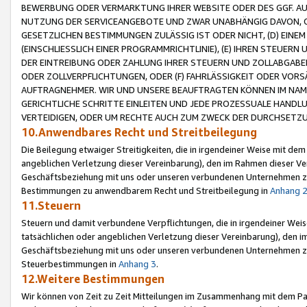
BEWERBUNG ODER VERMARKTUNG IHRER WEBSITE ODER DES GGF. AUF 
NUTZUNG DER SERVICEANGEBOTE UND ZWAR UNABHÄNGIG DAVON, O
GESETZLICHEN BESTIMMUNGEN ZULÄSSIG IST ODER NICHT, (D) EINE
(EINSCHLIESSLICH EINER PROGRAMMRICHTLINIE), (E) IHREN STEUER
DER EINTREIBUNG ODER ZAHLUNG IHRER STEUERN UND ZOLLABGAB
ODER ZOLLVERPFLICHTUNGEN, ODER (F) FAHRLÄSSIGKEIT ODER VORS
AUFTRAGNEHMER. WIR UND UNSERE BEAUFTRAGTEN KÖNNEN IM NAME
GERICHTLICHE SCHRITTE EINLEITEN UND JEDE PROZESSUALE HAND
VERTEIDIGEN, ODER UM RECHTE AUCH ZUM ZWECK DER DURCHSETZU
10.Anwendbares Recht und Streitbeilegung
Die Beilegung etwaiger Streitigkeiten, die in irgendeiner Weise mit de
angeblichen Verletzung dieser Vereinbarung), den im Rahmen dieser Ve
Geschäftsbeziehung mit uns oder unseren verbundenen Unternehmen zu
Bestimmungen zu anwendbarem Recht und Streitbeilegung in
Anhang 
11.Steuern
Steuern und damit verbundene Verpflichtungen, die in irgendeiner Wei
tatsächlichen oder angeblichen Verletzung dieser Vereinbarung), den 
Geschäftsbeziehung mit uns oder unseren verbundenen Unternehmen z
Steuerbestimmungen in
Anhang 3
.
12.Weitere Bestimmungen
Wir können von Zeit zu Zeit Mitteilungen im Zusammenhang mit dem Par