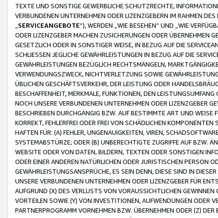
TEXTE UND SONSTIGE GEWERBLICHE SCHUTZRECHTE, INFORMATIONE
VERBUNDENEN UNTERNEHMEN ODER LIZENZGEBERN IM RAHMEN DES
„
SERVICEANGEBOTE
“), WERDEN „WIE BESEHEN“ UND „WIE VERFÜ
ODER LIZENZGEBER MACHEN ZUSICHERUNGEN ODER ÜBERNEHMEN GEW
GESETZLICH ODER IN SONSTIGER WEISE, IN BEZUG AUF DIE SERVI
SCHLIESSEN JEGLICHE GEWÄHRLEISTUNGEN IN BEZUG AUF DIE SERVI
GEWÄHRLEISTUNGEN BEZÜGLICH RECHTSMÄNGELN, MARKTGÄNGIGKEIT
VERWENDUNGSZWECK, NICHTVERLETZUNG SOWIE GEWÄHRLEISTUNGEN 
ÜBLICHEN GESCHÄFTSVERKEHR, DER LEISTUNG ODER HANDELSBRÄUCH
BESCHAFFENHEIT, MERKMALE, FUNKTIONEN, DEN LEISTUNGSUMFANG 
NOCH UNSERE VERBUNDENEN UNTERNEHMEN ODER LIZENZGEBER GEWÄ
BESCHRIEBEN DURCHGÄNGIG BZW. AUF BESTIMMTE ART UND WEISE
KORREKT, FEHLERFREI ODER FREI VON SCHÄDLICHEN KOMPONENTEN
HAFTEN FÜR: (A) FEHLER, UNGENAUIGKEITEN, VIREN, SCHADSOFTW
SYSTEMABSTÜRZE; ODER (B) UNBERECHTIGTE ZUGRIFFE AUF BZW. 
WEBSITE ODER VON DATEN, BILDERN, TEXTEN ODER SONSTIGEN INF
ODER EINER ANDEREN NATÜRLICHEN ODER JURISTISCHEN PERSON OD
GEWÄHRLEISTUNGSANSPRÜCHE, ES SEIN DENN, DIESE SIND IN DIES
UNSERE VERBUNDENEN UNTERNEHMEN ODER LIZENZGEBER FÜR EN
AUFGRUND (X) DES VERLUSTS VON VORAUSSICHTLICHEN GEWINNEN
VORTEILEN SOWIE (Y) VON INVESTITIONEN, AUFWENDUNGEN ODER VE
PARTNERPROGRAMM VORNEHMEN BZW. ÜBERNEHMEN ODER (Z) DER 