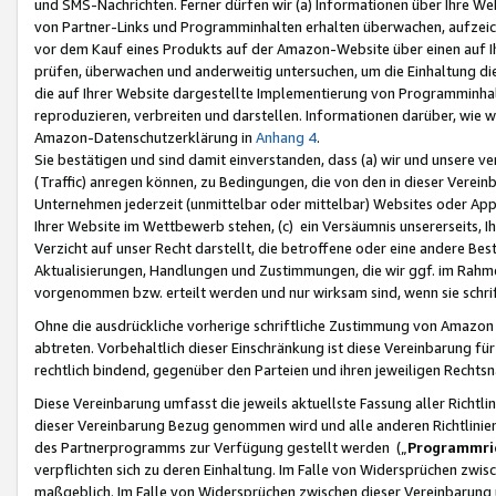
und SMS-Nachrichten. Ferner dürfen wir (a) Informationen über Ihre We
von Partner-Links und Programminhalten erhalten überwachen, aufzei
vor dem Kauf eines Produkts auf der Amazon-Website über einen auf Ih
prüfen, überwachen und anderweitig untersuchen, um die Einhaltung dies
die auf Ihrer Website dargestellte Implementierung von Programminhalt
reproduzieren, verbreiten und darstellen. Informationen darüber, wie w
Amazon-Datenschutzerklärung in
Anhang 4
.
Sie bestätigen und sind damit einverstanden, dass (a) wir und unsere 
(Traffic) anregen können, zu Bedingungen, die von den in dieser Vere
Unternehmen jederzeit (unmittelbar oder mittelbar) Websites oder Appl
Ihrer Website im Wettbewerb stehen, (c) ein Versäumnis unsererseits, I
Verzicht auf unser Recht darstellt, die betroffene oder eine andere B
Aktualisierungen, Handlungen und Zustimmungen, die wir ggf. im Rahme
vorgenommen bzw. erteilt werden und nur wirksam sind, wenn sie schri
Ohne die ausdrückliche vorherige schriftliche Zustimmung von Amazon
abtreten. Vorbehaltlich dieser Einschränkung ist diese Vereinbarung f
rechtlich bindend, gegenüber den Parteien und ihren jeweiligen Rech
Diese Vereinbarung umfasst die jeweils aktuellste Fassung aller Richtli
dieser Vereinbarung Bezug genommen wird und alle anderen Richtlinie
des Partnerprogramms zur Verfügung gestellt werden („
Programmric
verpflichten sich zu deren Einhaltung. Im Falle von Widersprüchen zwi
maßgeblich. Im Falle von Widersprüchen zwischen dieser Vereinbarun