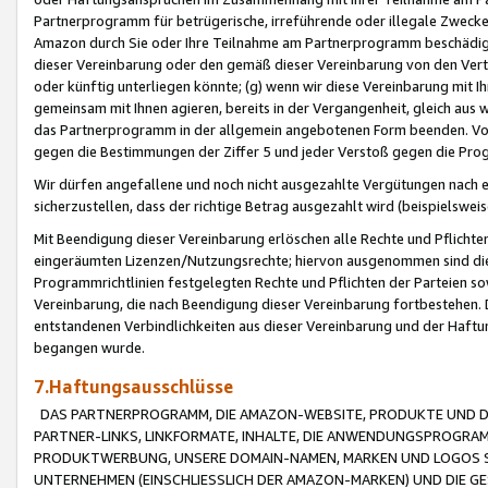
Partnerprogramm für betrügerische, irreführende oder illegale Zwecke
Amazon durch Sie oder Ihre Teilnahme am Partnerprogramm beschädig
dieser Vereinbarung oder den gemäß dieser Vereinbarung von den Vertr
oder künftig unterliegen könnte; (g) wenn wir diese Vereinbarung mit I
gemeinsam mit Ihnen agieren, bereits in der Vergangenheit, gleich aus
das Partnerprogramm in der allgemein angebotenen Form beenden. Vors
gegen die Bestimmungen der Ziffer 5 und jeder Verstoß gegen die Prog
Wir dürfen angefallene und noch nicht ausgezahlte Vergütungen nach 
sicherzustellen, dass der richtige Betrag ausgezahlt wird (beispielsw
Mit Beendigung dieser Vereinbarung erlöschen alle Rechte und Pflichte
eingeräumten Lizenzen/Nutzungsrechte; hiervon ausgenommen sind die in 
Programmrichtlinien festgelegten Rechte und Pflichten der Parteien sow
Vereinbarung, die nach Beendigung dieser Vereinbarung fortbestehen. D
entstandenen Verbindlichkeiten aus dieser Vereinbarung und der Haft
begangen wurde.
7.Haftungsausschlüsse
DAS PARTNERPROGRAMM, DIE AMAZON-WEBSITE, PRODUKTE UND DI
PARTNER-LINKS, LINKFORMATE, INHALTE, DIE ANWENDUNGSPROGR
PRODUKTWERBUNG, UNSERE DOMAIN-NAMEN, MARKEN UND LOGOS S
UNTERNEHMEN (EINSCHLIESSLICH DER AMAZON-MARKEN) UND DIE GE