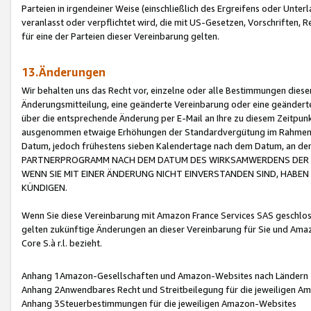
Parteien in irgendeiner Weise (einschließlich des Ergreifens oder Unt
veranlasst oder verpflichtet wird, die mit US-Gesetzen, Vorschriften,
für eine der Parteien dieser Vereinbarung gelten.
13.Änderungen
Wir behalten uns das Recht vor, einzelne oder alle Bestimmungen diese
Änderungsmitteilung, eine geänderte Vereinbarung oder eine geänderte 
über die entsprechende Änderung per E-Mail an Ihre zu diesem Zeitpun
ausgenommen etwaige Erhöhungen der Standardvergütung im Rahmen
Datum, jedoch frühestens sieben Kalendertage nach dem Datum, an de
PARTNERPROGRAMM NACH DEM DATUM DES WIRKSAMWERDENS DER Ä
WENN SIE MIT EINER ÄNDERUNG NICHT EINVERSTANDEN SIND, HABEN S
KÜNDIGEN.
Wenn Sie diese Vereinbarung mit Amazon France Services SAS geschlo
gelten zukünftige Änderungen an dieser Vereinbarung für Sie und Ama
Core S.à r.l. bezieht.
Anhang 1Amazon-Gesellschaften und Amazon-Websites nach Ländern
Anhang 2Anwendbares Recht und Streitbeilegung für die jeweiligen 
Anhang 3Steuerbestimmungen für die jeweiligen Amazon-Websites