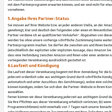
mit dem Partnerprogramm erwarten können, und wir sind nicht für etwa
vornehmen.
5.Angabe Ihres Partner-Status
Sie müssen auf Ihrer Website bzw. an jeder anderen Stelle, an der Am
genehmigt, klar und deutlich den folgenden oder einen im Wesentlichen
Partner verdiene ich an qualifizierten Verkäufen“. Abgesehen von die
werden Sie ohne unsere vorherige schriftliche Zustimmung keine weite
Partnerprogramm machen. Sie dürfen die zwischen uns und Ihnen best
(einschließlich der expliziten oder impliziten Aussage, dass Amazon Si
dass eine Verbindung zwischen Amazon und Ihnen oder einer anderen natü
vorliegenden Vereinbarung ausdrücklich gestattet ist.
6.Laufzeit und Kündigung
Die Laufzeit dieser Vereinbarung beginnt mit Ihrer Anmeldung für die 
jederzeit ordentlich oder aus wichtigem Grund durch schriftliche Kündi
automatisch und unter Ausschluss des Gerichtswegs), wobei eine solch
können kündigen, indem Sie sich über die Partner-Website in Ihrem Ko
auswählen.
Ferner können wir diese Vereinbarung jederzeit aus wichtigem Grund dur
Sie Ihre Pflichten aus dieser Vereinbarung erheblich verletzen; (b) wen
Programmrichtlinien) nicht innerhalb von 7 Tagen nach unserer Benachr
oder Haftungsansprüchen im Zusammenhang mit Ihrer Teilnahme am Pa