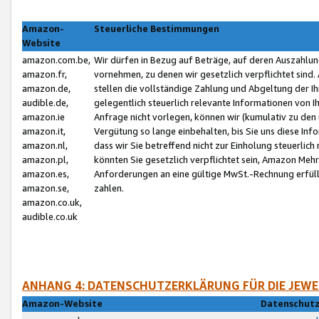
Amazon-
Steuerliche Bestimmungen
Website
amazon.com.be,
Wir dürfen in Bezug auf Beträge, auf deren Auszahlun
amazon.fr,
vornehmen, zu denen wir gesetzlich verpflichtet sind
amazon.de,
stellen die vollständige Zahlung und Abgeltung der 
audible.de,
gelegentlich steuerlich relevante Informationen von I
amazon.ie
Anfrage nicht vorlegen, können wir (kumulativ zu de
amazon.it,
Vergütung so lange einbehalten, bis Sie uns diese Inf
amazon.nl,
dass wir Sie betreffend nicht zur Einholung steuerlich 
amazon.pl,
könnten Sie gesetzlich verpflichtet sein, Amazon Meh
amazon.es,
Anforderungen an eine gültige MwSt.-Rechnung erfüllt
amazon.se,
zahlen.
amazon.co.uk,
audible.co.uk
ANHANG 4: DATENSCHUTZERKLÄRUNG FÜR DIE JEWE
Amazon-Website
Datenschutz