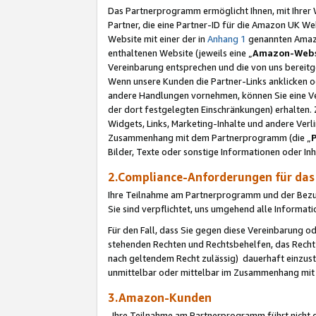
Das Partnerprogramm ermöglicht Ihnen, mit Ihrer W
Partner, die eine Partner-ID für die Amazon UK W
Website mit einer der in
Anhang 1
genannten Amazon
enthaltenen Website (jeweils eine „
Amazon-Webs
Vereinbarung entsprechen und die von uns bereitg
Wenn unsere Kunden die Partner-Links anklicken 
andere Handlungen vornehmen, können Sie eine Ver
der dort festgelegten Einschränkungen) erhalten. 
Widgets, Links, Marketing-Inhalte und andere Ver
Zusammenhang mit dem Partnerprogramm (die „
Bilder, Texte oder sonstige Informationen oder In
2.Compliance-Anforderungen für d
Ihre Teilnahme am Partnerprogramm und der Bezug 
Sie sind verpflichtet, uns umgehend alle Informat
Für den Fall, dass Sie gegen diese Vereinbarung 
stehenden Rechten und Rechtsbehelfen, das Recht
nach geltendem Recht zulässig) dauerhaft einzus
unmittelbar oder mittelbar im Zusammenhang mit
3.Amazon-Kunden
Ihre Teilnahme am Partnerprogramm führt nicht d