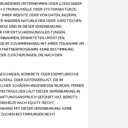
VERBUNDENEN UNTERNEHMEN ODER LIZENZGEBER
ICH STROMAUSFÄLLE ODER SYSTEMABSTÜRZE;
IHRER WEBSITE ODER VON DATEN, BILDERN,
ER ANDEREN NATÜRLICHEN ODER JURISTISCHEN
ESE SIND IN DIESER VEREINBARUNG
R FÜR ENTSCHÄDIGUNGSLEISTUNGEN,
EINNAHMEN, ERWARTETEN UMSÄTZEN,
SIE IM ZUSAMMENHANG MIT IHRER TEILNAHME AM
M PARTNERPROGRAMM. KEINE BESTIMMUNG
DER ZUSICHERUNGEN, DIE NACH DEN
GESCHÄDEN, KONKRETE ODER EXEMPLARISCHE
SFALL ODER DATENVERLUST, DIE IM
OLCHER SCHÄDEN HINGEWIESEN WURDEN. FERNER
BETRAGS DER LAUT DIESER VEREINBARUNG IN
HAFTUNGSANSPRUCH GEFÜHRT HAT, BEREITS
SBEHELFE NACH EQUITY-RECHT,
NHANG MIT DIESER VEREINBARUNG. KEINE
TZLICHEN BESTIMMUNGEN NICHT