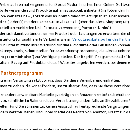
ebsite, Ihren nutzergenerierten Social Media-Inhalten, Ihren Online-Softwar
ebsite verwenden und Produkte auf amazon.co.uk anbieten) (im Folgenden Ihr
-Websites bzw., sofern dies an Ihrem Standort verfügbar ist, einer ander
ite
“) oder (ii) mit der Partner-ID in Alexa Skill (über das Alexa Shopping Ki
estellten markierten Link-Formate verwenden („
Partner-Links
“).
oder sich damit verbinden, um ein Produkt oder Leistungen zu erwerben, di
gütung für qualifizierte Verkäufe, wie im
Vergütungskatalog für das Part
Zur Unterstützung Ihrer Werbung für diese Produkte oder Leistungen können w
linkungs-Tools, Schnittstellen für Anwendungsprogramme, die Alexa-Funktion
Programminhalte
“) zur Verfügung stellen. Der Begriff „Programminhalte“ be
halte in Bezug auf Produkte, die auf Websites angeboten werden, bei denen 
as Partnerprogramm
einer Vergütung setzt voraus, dass Sie diese Vereinbarung einhalten.
ionen zu geben, die wir anfordern, um zu überprüfen, dass Sie diese Vereinba
oder andere anwendbare Marketingverträge von Amazon verstoßen, behalten w
 vor, sämtliche im Rahmen dieser Vereinbarung andernfalls an Sie zahlbare
tellen (und Sie stimmen zu, keinen Anspruch auf entsprechende Vergütungen
 dem Verstoß stehen, und unbeschadet des Rechts von Amazon, Ersatz für 
azu, dass unsere Kunden zu Ihren Kunden werden. Zwischen Ihnen und Amaz