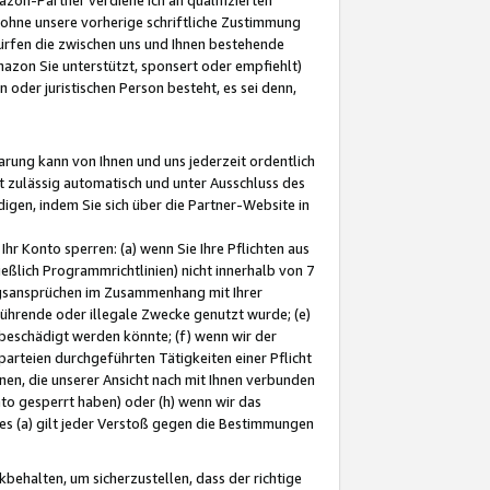
ohne unsere vorherige schriftliche Zustimmung
ürfen die zwischen uns und Ihnen bestehende
mazon Sie unterstützt, sponsert oder empfiehlt)
oder juristischen Person besteht, es sei denn,
arung kann von Ihnen und uns jederzeit ordentlich
t zulässig automatisch und unter Ausschluss des
gen, indem Sie sich über die Partner-Website in
hr Konto sperren: (a) wenn Sie Ihre Pflichten aus
eßlich Programmrichtlinien) nicht innerhalb von 7
ngsansprüchen im Zusammenhang mit Ihrer
ührende oder illegale Zwecke genutzt wurde; (e)
eschädigt werden könnte; (f) wenn wir der
rteien durchgeführten Tätigkeiten einer Pflicht
nen, die unserer Ansicht nach mit Ihnen verbunden
nto gesperrt haben) oder (h) wenn wir das
 (a) gilt jeder Verstoß gegen die Bestimmungen
ehalten, um sicherzustellen, dass der richtige