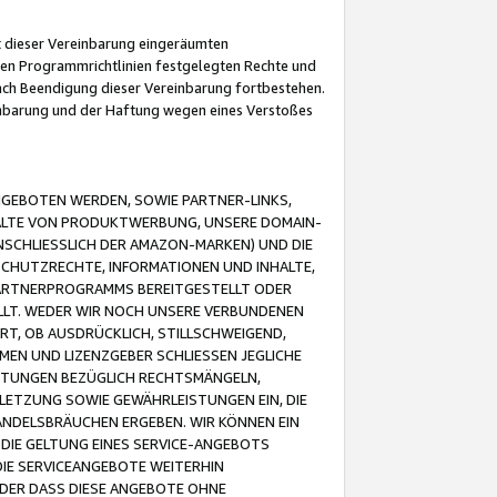
it dieser Vereinbarung eingeräumten
 den Programmrichtlinien festgelegten Rechte und
 nach Beendigung dieser Vereinbarung fortbestehen.
einbarung und der Haftung wegen eines Verstoßes
GEBOTEN WERDEN, SOWIE PARTNER-LINKS,
ALTE VON PRODUKTWERBUNG, UNSERE DOMAIN-
SCHLIESSLICH DER AMAZON-MARKEN) UND DIE
SCHUTZRECHTE, INFORMATIONEN UND INHALTE,
PARTNERPROGRAMMS BEREITGESTELLT ODER
ELLT. WEDER WIR NOCH UNSERE VERBUNDENEN
T, OB AUSDRÜCKLICH, STILLSCHWEIGEND,
MEN UND LIZENZGEBER SCHLIESSEN JEGLICHE
ISTUNGEN BEZÜGLICH RECHTSMÄNGELN,
LETZUNG SOWIE GEWÄHRLEISTUNGEN EIN, DIE
ANDELSBRÄUCHEN ERGEBEN. WIR KÖNNEN EIN
 DIE GELTUNG EINES SERVICE-ANGEBOTS
IE SERVICEANGEBOTE WEITERHIN
ODER DASS DIESE ANGEBOTE OHNE