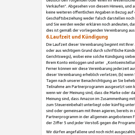
Verkäufen“. Abgesehen von diesem Hinweis, und a
keine weiteren öffentlichen Angaben in Bezug au
Geschäftsbeziehung weder falsch darstellen noch a
und Sie werden weder erklären noch andeuten, dass
dies ist gemäß der vorliegenden Vereinbarung ausd
6.Laufzeit und Kündigung
Die Laufzeit dieser Vereinbarung beginnt mit Ihre
oder aus wichtigem Grund durch schriftliche Kündi
Gerichtswegs), wobei eine solche Kündigung siebe
Ihrem Konto einloggen und unter „Kontoeinstellu
Ferner können wir diese Vereinbarung jederzeit aus
dieser Vereinbarung erheblich verletzen; (b) wenn
Tagen nach unserer Benachrichtigung an Sie behe
Teilnahme am Partnerprogramm ausgesetzt sein kö
wenn wir der Meinung sind, dass die Marke oder 
Meinung sind, dass Amazon im Zusammenhang mit d
zum Steuereinbehalt unterliegt oder künftig unter
sind oder gemeinsam mit Ihnen agieren, bereits in
Partnerprogramm in der allgemein angebotenen Fo
der Ziffer 5 und jeder Verstoß gegen die Programm
Wir dürfen angefallene und noch nicht ausgezahlt