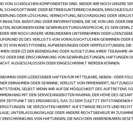
FREI VON SCHÄDLICHEN KOMPONENTEN SIND. WEDER WIR NOCH UNSERE 
VIREN, SCHADSOFTWARE ODER BETRIEBSUNTERBRECHUNGEN, EINSCHLIESSL
ÄNDERUNG ODER LÖSCHUNG, VERNICHTUNG, BESCHÄDIGUNG ODER VERLUST 
INHALTEN. BERATUNG ODER INFORMATIONEN, DIE SIE VON UNS ODER EIN
LTEN, BEGRÜNDEN KEINE GEWÄHRLEISTUNGSANSPRÜCHE, ES SEIN DENN, DI
WEDER WIR NOCH UNSERE VERBUNDENEN UNTERNEHMEN ODER LIZENZGEBE
FGRUND (X) DES VERLUSTS VON VORAUSSICHTLICHEN GEWINNEN ODER 
 (Y) VON INVESTITIONEN, AUFWENDUNGEN ODER VERPFLICHTUNGEN, DIE 
EN ODER (Z) DER BEENDIGUNG ODER AUSSETZUNG IHRER TEILNAHME A
LUSS ODER EINE EINSCHRÄNKUNG VON GEWÄHRLEISTUNGEN, HAFTUNGEN O
NICHT AUSGESCHLOSSEN ODER EINGESCHRÄNKT WERDEN KÖNNEN.
EHMEN ODER LIZENZGEBER HAFTEN FÜR MITTELBARE, NEBEN- ODER FOL
R EINNAHMEN ODER GEWINNE, VERLUST VON FIRMENWERT, NUTZUNGSAU
TSTEHEN, SELBST WENN WIR AUF DIE MÖGLICHKEIT DES AUFTRETENS S
MENHANG MIT DEN SERVICEANGEBOTEN MAXIMAL DER HÖHE DES GESAMT
M ZEITPUNKT DES EREIGNISSES, DAS ZU DEM ZULETZT ENTSTANDENEN 
ERGÜTUNGEN. SIE VERZICHTEN HIERMIT AUF ETWAIGE RECHTE UND RECHT
KLAGE, UNTERLASSUNGSKLAGE ODER ANDERE RECHTSBEHELFE IM ZUSAMME
NE EINSCHRÄNKUNG VON HAFTUNGEN, DIE NACH DEN ANWENDBAREN GESE