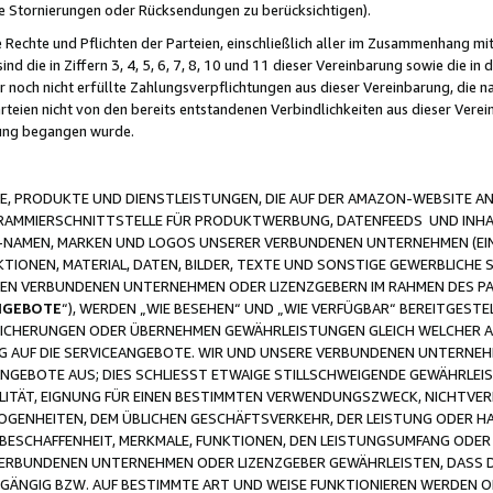
ge Stornierungen oder Rücksendungen zu berücksichtigen).
 Rechte und Pflichten der Parteien, einschließlich aller im Zusammenhang m
 die in Ziffern 3, 4, 5, 6, 7, 8, 10 und 11 dieser Vereinbarung sowie die in
er noch nicht erfüllte Zahlungsverpflichtungen aus dieser Vereinbarung, die
arteien nicht von den bereits entstandenen Verbindlichkeiten aus dieser Ver
gung begangen wurde.
 PRODUKTE UND DIENSTLEISTUNGEN, DIE AUF DER AMAZON-WEBSITE AN
GRAMMIERSCHNITTSTELLE FÜR PRODUKTWERBUNG, DATENFEEDS UND INH
-NAMEN, MARKEN UND LOGOS UNSERER VERBUNDENEN UNTERNEHMEN (EIN
IONEN, MATERIAL, DATEN, BILDER, TEXTE UND SONSTIGE GEWERBLICHE 
EREN VERBUNDENEN UNTERNEHMEN ODER LIZENZGEBERN IM RAHMEN DES 
NGEBOTE
“), WERDEN „WIE BESEHEN“ UND „WIE VERFÜGBAR“ BEREITGEST
CHERUNGEN ODER ÜBERNEHMEN GEWÄHRLEISTUNGEN GLEICH WELCHER AR
ZUG AUF DIE SERVICEANGEBOTE. WIR UND UNSERE VERBUNDENEN UNTERNEH
ANGEBOTE AUS; DIES SCHLIESST ETWAIGE STILLSCHWEIGENDE GEWÄHRLE
LITÄT, EIGNUNG FÜR EINEN BESTIMMTEN VERWENDUNGSZWECK, NICHTVER
OGENHEITEN, DEM ÜBLICHEN GESCHÄFTSVERKEHR, DER LEISTUNG ODER H
 BESCHAFFENHEIT, MERKMALE, FUNKTIONEN, DEN LEISTUNGSUMFANG ODER
VERBUNDENEN UNTERNEHMEN ODER LIZENZGEBER GEWÄHRLEISTEN, DASS D
HGÄNGIG BZW. AUF BESTIMMTE ART UND WEISE FUNKTIONIEREN WERDEN 