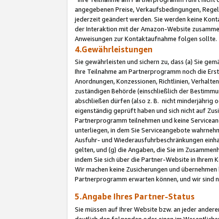
angegebenen Preise, Verkaufsbedingungen, Regeln
jederzeit geändert werden. Sie werden keine Konta
der Interaktion mit der Amazon-Website zusamme
Anweisungen zur Kontaktaufnahme folgen sollte.
4.Gewährleistungen
Sie gewährleisten und sichern zu, dass (a) Sie g
Ihre Teilnahme am Partnerprogramm noch die Erst
Anordnungen, Konzessionen, Richtlinien, Verhalten
zuständigen Behörde (einschließlich der Bestimmu
abschließen dürfen (also z. B. nicht minderjährig
eigenständig geprüft haben und sich nicht auf Zusi
Partnerprogramm teilnehmen und keine Servicean
unterliegen, in dem Sie Serviceangebote wahrneh
Ausfuhr- und Wiederausfuhrbeschränkungen einhal
gelten, und (g) die Angaben, die Sie im Zusammen
indem Sie sich über die Partner-Website in Ihrem
Wir machen keine Zusicherungen und übernehmen 
Partnerprogramm erwarten können, und wir sind n
5.Angabe Ihres Partner-Status
Sie müssen auf Ihrer Website bzw. an jeder ander
deutlich den folgenden oder einen im Wesentlichen