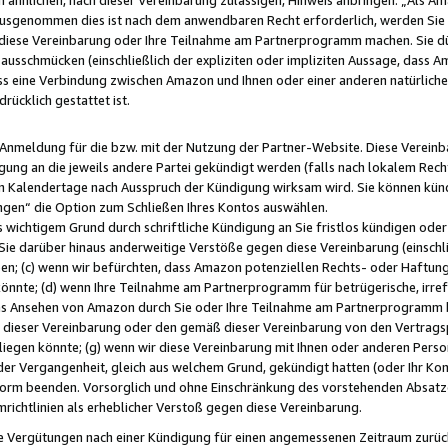
usgenommen dies ist nach dem anwendbaren Recht erforderlich, werden Sie 
f diese Vereinbarung oder Ihre Teilnahme am Partnerprogramm machen. Sie d
usschmücken (einschließlich der expliziten oder impliziten Aussage, dass A
 eine Verbindung zwischen Amazon und Ihnen oder einer anderen natürlichen 
rücklich gestattet ist.
r Anmeldung für die bzw. mit der Nutzung der Partner-Website. Diese Vereinb
gung an die jeweils andere Partei gekündigt werden (falls nach lokalem Rech
n Kalendertage nach Ausspruch der Kündigung wirksam wird. Sie können kündi
ngen“ die Option zum Schließen Ihres Kontos auswählen.
 wichtigem Grund durch schriftliche Kündigung an Sie fristlos kündigen oder I
 Sie darüber hinaus anderweitige Verstöße gegen diese Vereinbarung (einschli
ben; (c) wenn wir befürchten, dass Amazon potenziellen Rechts- oder Haftu
nnte; (d) wenn Ihre Teilnahme am Partnerprogramm für betrügerische, irref
das Ansehen von Amazon durch Sie oder Ihre Teilnahme am Partnerprogramm b
ieser Vereinbarung oder den gemäß dieser Vereinbarung von den Vertragspa
liegen könnte; (g) wenn wir diese Vereinbarung mit Ihnen oder anderen Perso
 der Vergangenheit, gleich aus welchem Grund, gekündigt hatten (oder Ihr Ko
rm beenden. Vorsorglich und ohne Einschränkung des vorstehenden Absatzes
richtlinien als erheblicher Verstoß gegen diese Vereinbarung.
e Vergütungen nach einer Kündigung für einen angemessenen Zeitraum zurückb