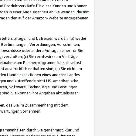
und Produktverkäufe für diese Kunden und können
nden in einer Angelegenheit an Sie wenden, die mit
e-Fragen den auf der Amazon-Website angegebenen
stellen, pflegen und betreiben werden; (b) weder
e Bestimmungen, Verordnungen, Vorschriften,
-beschlüsse oder andere Auflagen einer für Sie
 verstoßen; (c) Sie rechtswirksam Verträge
r Teilnahme am Partnerprogramm für sich selbst
t ausdrücklich enthalten sind; (e) Sie nicht am
den Handelssanktionen eines anderen Landes
gen und zutreffende nicht US-amerikanische
ren, Software, Technologie und Leistungen
sind. Sie können Ihre Angaben aktualisieren,
men, das Sie im Zusammenhang mit dem
 Erwartungen vornehmen.
ogramminhalten durch Sie genehmigt, klar und
zon-Partner verdiene ich an qualifizierten