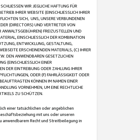
CHLIESSEN WIR JEGLICHE HAFTUNG FÜR
TRIEB IHRER WEBSITE (EINSCHLIESSLICH IHRER
FLICHTEN SICH, UNS, UNSERE VERBUNDENEN
EDER (DIRECTORS) UND VERTRETER VON
R ANWALTSGEBÜHREN) FREIZUSTELLEN UND
ATERIAL, EINSCHLIESSLICH DER KOMBINATION
NUTZUNG, ENTWICKLUNG, GESTALTUNG,
EBSEITE ERSCHEINENDEN MATERIALS, (C) IHRER
ZW. DEN ANWENDBAREN GESETZLICHEN
NG (EINSCHLIESSLICH EINER
BEN DER EINTREIBUNG ODER ZAHLUNG IHRER
LICHTUNGEN, ODER (F) FAHRLÄSSIGKEIT ODER
 BEAUFTRAGTEN KÖNNEN IM NAMEN EINER
HANDLUNG VORNEHMEN, UM EINE RECHTLICHE
TIKELS ZU SCHÜTZEN.
ich einer tatsächlichen oder angeblichen
Geschäftsbeziehung mit uns oder unseren
u anwendbarem Recht und Streitbeilegung in