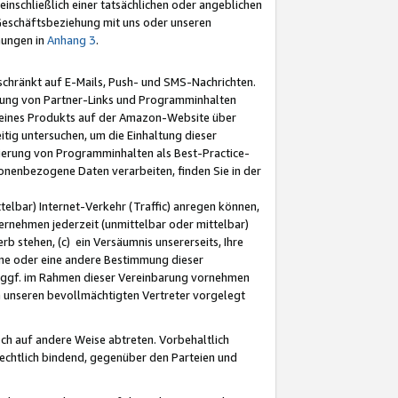
nschließlich einer tatsächlichen oder angeblichen
Geschäftsbeziehung mit uns oder unseren
mungen in
Anhang 3
.
schränkt auf E-Mails, Push- und SMS-Nachrichten.
ellung von Partner-Links und Programminhalten
 eines Produkts auf der Amazon-Website über
tig untersuchen, um die Einhaltung dieser
ntierung von Programminhalten als Best-Practice-
sonenbezogene Daten verarbeiten, finden Sie in der
telbar) Internet-Verkehr (Traffic) anregen können,
rnehmen jederzeit (unmittelbar oder mittelbar)
b stehen, (c) ein Versäumnis unsererseits, Ihre
fene oder eine andere Bestimmung dieser
r ggf. im Rahmen dieser Vereinbarung vornehmen
ch unseren bevollmächtigten Vertreter vorgelegt
ch auf andere Weise abtreten. Vorbehaltlich
rechtlich bindend, gegenüber den Parteien und