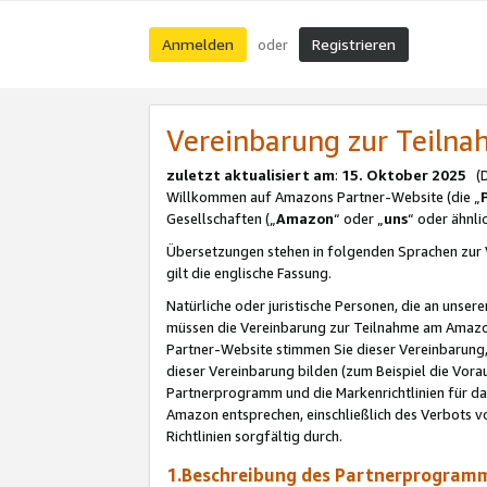
Anmelden
Registrieren
oder
Vereinbarung zur Teil
zuletzt aktualisiert am
:
15. Oktober 2025
(De
Willkommen auf Amazons Partner-Website (die „
Gesellschaften („
Amazon
“ oder „
uns
“ oder ähnl
Übersetzungen stehen in folgenden Sprachen zur 
gilt die englische Fassung.
Natürliche oder juristische Personen, die an uns
müssen die Vereinbarung zur Teilnahme am Amaz
Partner-Website stimmen Sie dieser Vereinbarung,
dieser Vereinbarung bilden (zum Beispiel die Vo
Partnerprogramm und die Markenrichtlinien für da
Amazon entsprechen, einschließlich des Verbots vo
Richtlinien sorgfältig durch.
1.Beschreibung des Partnerprogra