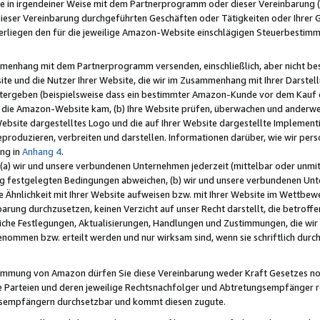
e in irgendeiner Weise mit dem Partnerprogramm oder dieser Vereinbarung (ei
ieser Vereinbarung durchgeführten Geschäften oder Tätigkeiten oder Ihrer 
liegen den für die jeweilige Amazon-Website einschlägigen Steuerbestim
mmenhang mit dem Partnerprogramm versenden, einschließlich, aber nicht be
site und die Nutzer Ihrer Website, die wir im Zusammenhang mit Ihrer Darst
itergeben (beispielsweise dass ein bestimmter Amazon-Kunde vor dem Kauf
uf die Amazon-Website kam, (b) Ihre Website prüfen, überwachen und anderwei
r Website dargestelltes Logo und die auf Ihrer Website dargestellte Impleme
reproduzieren, verbreiten und darstellen. Informationen darüber, wie wir per
ng in
Anhang 4
.
 (a) wir und unsere verbundenen Unternehmen jederzeit (mittelbar oder unmit
ng festgelegten Bedingungen abweichen, (b) wir und unsere verbundenen Unte
 Ähnlichkeit mit Ihrer Website aufweisen bzw. mit Ihrer Website im Wettbewer
barung durchzusetzen, keinen Verzicht auf unser Recht darstellt, die betrof
liche Festlegungen, Aktualisierungen, Handlungen und Zustimmungen, die wi
enommen bzw. erteilt werden und nur wirksam sind, wenn sie schriftlich dur
stimmung von Amazon dürfen Sie diese Vereinbarung weder Kraft Gesetzes no
die Parteien und deren jeweilige Rechtsnachfolger und Abtretungsempfänger 
ngsempfängern durchsetzbar und kommt diesen zugute.