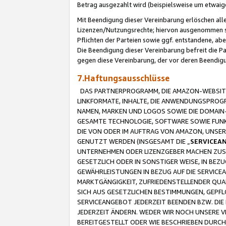
Betrag ausgezahlt wird (beispielsweise um etwai
Mit Beendigung dieser Vereinbarung erlöschen alle
Lizenzen/Nutzungsrechte; hiervon ausgenommen sind
Pflichten der Parteien sowie ggf. entstandene, ab
Die Beendigung dieser Vereinbarung befreit die P
gegen diese Vereinbarung, der vor deren Beendi
7.Haftungsausschlüsse
DAS PARTNERPROGRAMM, DIE AMAZON-WEBSITE,
LINKFORMATE, INHALTE, DIE ANWENDUNGSPRO
NAMEN, MARKEN UND LOGOS SOWIE DIE DOMAIN
GESAMTE TECHNOLOGIE, SOFTWARE SOWIE FUNKT
DIE VON ODER IM AUFTRAG VON AMAZON, UNS
GENUTZT WERDEN (INSGESAMT DIE „
SERVICEA
UNTERNEHMEN ODER LIZENZGEBER MACHEN ZUSI
GESETZLICH ODER IN SONSTIGER WEISE, IN BE
GEWÄHRLEISTUNGEN IN BEZUG AUF DIE SERVICE
MARKTGÄNGIGKEIT, ZUFRIEDENSTELLENDER QUA
SICH AUS GESETZLICHEN BESTIMMUNGEN, GEPFL
SERVICEANGEBOT JEDERZEIT BEENDEN BZW. DIE
JEDERZEIT ÄNDERN. WEDER WIR NOCH UNSERE 
BEREITGESTELLT ODER WIE BESCHRIEBEN DURC