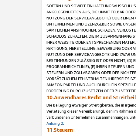
SOFERN UND SOWEIT EIN HAFTUNGSAUSSCHLUSS
ANGELEGENHEITEN AUS, DIE UNMITTELBAR ODER 
NUTZUNG DER SERVICEANGEBOTE) ODER EINEM V
UNTERNEHMEN UND LIZENZGEBER SOWIE UNSERE 
SÄMTLICHEN ANSPRÜCHEN, SCHÄDEN, VERLUSTE
SCHADLOS ZUHALTEN, DIE IM ZUSAMMENHANG STE
IHRER WEBSITE ODER ENTSPRECHENDEN MATERIA
FERTIGUNG, HERSTELLUNG, BEWERBUNG ODER VE
NUTZUNG DER SERVICEANGEBOTE UND ZWAR UN
BESTIMMUNGEN ZULÄSSIG IST ODER NICHT, (D) 
PROGRAMMRICHTLINIE), (E) IHREN STEUERN UN
STEUERN UND ZOLLABGABEN ODER DER NICHTER
VORSÄTZLICHEM FEHLVERHALTEN IHRERSEITS BZ
AMAZON PARTEI UND AUCH DURCH EIN SPEZIELL
FORDERUNG DURCHZUSETZEN ODER ZU VERTEIDI
10.Anwendbares Recht und Streitbe
Die Beilegung etwaiger Streitigkeiten, die in irg
Verletzung dieser Vereinbarung), den im Rahmen d
verbundenen Unternehmen zusammenhängen, unterl
Anhang 2
.
11.Steuern