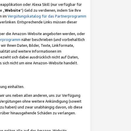
eapplikation oder Alexa Skill (nur verfügbar für
e „
Website
“) Geld zu verdienen, indem Sie Ihre
en im
Vergütungskatalog für das Partnerprogramm
t) verlinken. Entsprechende Links müssen dieser
e über die Amazon-Website angeboten werden, oder
nerprogramm
näher beschrieben (und vorbehaltlich
ir Ihnen Daten, Bilder, Texte, Linkformate,
alität und weitere Informationen im
zieht sich dabei ausdrücklich nicht auf Daten,
es sich nicht um eine Amazon-Website handelt.
rung einhalten.
ir uns neben allen anderen, uns zur Verfügung
n Vergütungen ohne weitere Ankündigung (soweit
 zu haben) und zwar unabhängig davon, ob diese
darüber hinausgehende Schäden zu verlangen.
on gelten alle auf der Amazon-Website