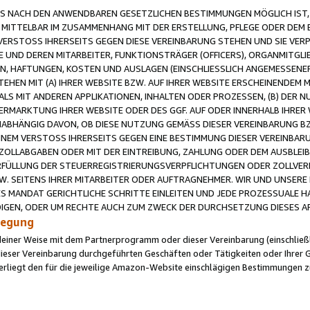
 NACH DEN ANWENDBAREN GESETZLICHEN BESTIMMUNGEN MÖGLICH IST, S
MITTELBAR IM ZUSAMMENHANG MIT DER ERSTELLUNG, PFLEGE ODER DEM BE
ERSTOSS IHRERSEITS GEGEN DIESE VEREINBARUNG STEHEN UND SIE VERP
UND DEREN MITARBEITER, FUNKTIONSTRÄGER (OFFICERS), ORGANMITGLI
N, HAFTUNGEN, KOSTEN UND AUSLAGEN (EINSCHLIESSLICH ANGEMESSENE
HEN MIT (A) IHRER WEBSITE BZW. AUF IHRER WEBSITE ERSCHEINENDEM M
LS MIT ANDEREN APPLIKATIONEN, INHALTEN ODER PROZESSEN, (B) DER 
RMARKTUNG IHRER WEBSITE ODER DES GGF. AUF ODER INNERHALB IHRER W
ABHÄNGIG DAVON, OB DIESE NUTZUNG GEMÄSS DIESER VEREINBARUNG B
EINEM VERSTOSS IHRERSEITS GEGEN EINE BESTIMMUNG DIESER VEREINBARU
D ZOLLABGABEN ODER MIT DER EINTREIBUNG, ZAHLUNG ODER DEM AUSBLEI
FÜLLUNG DER STEUERREGISTRIERUNGSVERPFLICHTUNGEN ODER ZOLLVERPF
W. SEITENS IHRER MITARBEITER ODER AUFTRAGNEHMER. WIR UND UNSERE
ES MANDAT GERICHTLICHE SCHRITTE EINLEITEN UND JEDE PROZESSUALE 
GEN, ODER UM RECHTE AUCH ZUM ZWECK DER DURCHSETZUNG DIESES AR
ilegung
endeiner Weise mit dem Partnerprogramm oder dieser Vereinbarung (einschließl
ieser Vereinbarung durchgeführten Geschäften oder Tätigkeiten oder Ihrer 
iegt den für die jeweilige Amazon-Website einschlägigen Bestimmungen z