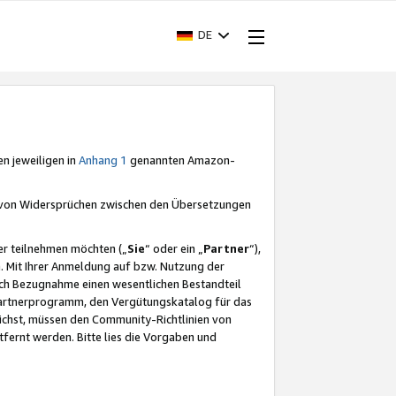
DE
en jeweiligen in
Anhang 1
genannten Amazon-
e von Widersprüchen zwischen den Übersetzungen
er teilnehmen möchten („
Sie
“ oder ein „
Partner
“),
. Mit Ihrer Anmeldung auf bzw. Nutzung der
durch Bezugnahme einen wesentlichen Bestandteil
 Partnerprogramm, den Vergütungskatalog für das
ichst, müssen den Community-Richtlinien von
fernt werden. Bitte lies die Vorgaben und