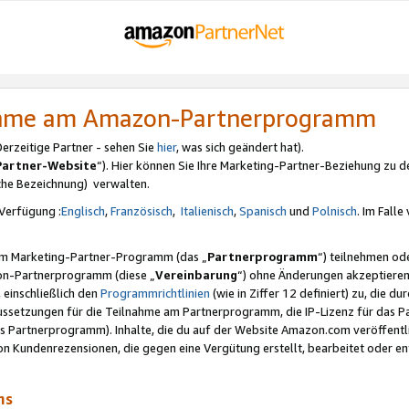
nahme am Amazon-Partnerprogramm
rzeitige Partner - sehen Sie
hier
, was sich geändert hat).
Partner-Website
“). Hier können Sie Ihre Marketing-Partner-Beziehung zu d
iche Bezeichnung) verwalten.
Verfügung :
Englisch
,
Französisch
,
Italienisch
,
Spanisch
und
Polnisch
. Im Fall
erem Marketing-Partner-Programm (das „
Partnerprogramm
“) teilnehmen od
on-Partnerprogramm (diese „
Vereinbarung
“) ohne Änderungen akzeptieren
 einschließlich den
Programmrichtlinien
(wie in Ziffer 12 definiert) zu, die 
raussetzungen für die Teilnahme am Partnerprogramm, die IP-Lizenz für das
s Partnerprogramm). Inhalte, die du auf der Website Amazon.com veröffentl
n Kundenrezensionen, die gegen eine Vergütung erstellt, bearbeitet oder ent
mms