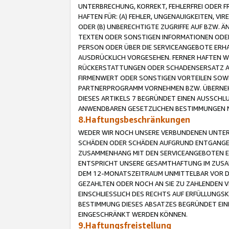
UNTERBRECHUNG, KORREKT, FEHLERFREI ODER 
HAFTEN FÜR: (A) FEHLER, UNGENAUIGKEITEN, 
ODER (B) UNBERECHTIGTE ZUGRIFFE AUF BZW. 
TEXTEN ODER SONSTIGEN INFORMATIONEN ODER 
PERSON ODER ÜBER DIE SERVICEANGEBOTE ERHA
AUSDRÜCKLICH VORGESEHEN. FERNER HAFTEN 
RÜCKERSTATTUNGEN ODER SCHADENSERSATZ AU
FIRMENWERT ODER SONSTIGEN VORTEILEN SOWIE
PARTNERPROGRAMM VORNEHMEN BZW. ÜBERNEHM
DIESES ARTIKELS 7 BEGRÜNDET EINEN AUSSCH
ANWENDBAREN GESETZLICHEN BESTIMMUNGEN 
8.Haftungsbeschränkungen
WEDER WIR NOCH UNSERE VERBUNDENEN UNTERN
SCHÄDEN ODER SCHÄDEN AUFGRUND ENTGANGENE
ZUSAMMENHANG MIT DEN SERVICEANGEBOTEN EN
ENTSPRICHT UNSERE GESAMTHAFTUNG IM ZUSAM
DEM 12-MONATSZEITRAUM UNMITTELBAR VOR DE
GEZAHLTEN ODER NOCH AN SIE ZU ZAHLENDEN V
EINSCHLIESSLICH DES RECHTS AUF ERFÜLLUNGS
BESTIMMUNG DIESES ABSATZES BEGRÜNDET EI
EINGESCHRÄNKT WERDEN KÖNNEN.
9.Haftungsfreistellung