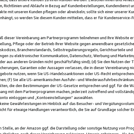
, Richtlinien und Abläufe in Bezug auf Kundenbestellungen, Kundendienst 
kte mit unseren Kunden pflegen oder abwickeln; sollte sich einer unserer Ku
nhängt, so werden Sie diesem Kunden mitteilen, dass er für Kundenservic
emäß dieser Vereinbarung am Partnerprogramm teilnehmen und Ihre Website er
ellung, Pflege oder der Betrieb Ihrer Website gegen anwendbare gesetzlich
skodizes, Branchenstandards, Selbstregulierungsregeln, Gerichtsurteile und 
ngen zu elektronischer Kommunikation, Datenschutz, Werbung und Marketing)
 oder aus anderen Gründen nicht geschäftsfähig sind); (d) Sie den Nutzen de
cherungen, Garantien oder Aussagen verlassen, die in dieser Vereinbarung nich
gebote nutzen, wenn Sie US-Handelssanktionen oder US-Recht entsprechen
men; (f) Sie alle US-amerikanischen Ausfuhr- und Wiederausfuhrbeschränkun
ten, die den Bestimmungen der US-Gesetze entsprechen und ggf. für die Wa
hang mit dem Partnerprogramm machen, jederzeit zutreffend und vollständig 
 Konto einloggen und „Kontoeinstellungen“ auswählen.
keine Gewährleistungen im Hinblick auf das Besucher- und Vergütungsvolu
icht für etwaige Handlungen verantwortlich, die Sie auf Grundlage solcher
en Stelle, an der Amazon ggf. die Darstellung oder sonstige Nutzung von Pr
 ähnlichen, nach dieser Vereinbarung zulässigen, Hinweis anbringen: „Als Ama