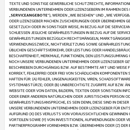
TEXTE UND SONSTIGE GEWERBLICHE SCHUTZRECHTE, INFORMATIONE
VERBUNDENEN UNTERNEHMEN ODER LIZENZGEBERN IM RAHMEN DES
„
SERVICEANGEBOTE
“), WERDEN „WIE BESEHEN“ UND „WIE VERFÜ
ODER LIZENZGEBER MACHEN ZUSICHERUNGEN ODER ÜBERNEHMEN GEW
GESETZLICH ODER IN SONSTIGER WEISE, IN BEZUG AUF DIE SERVI
SCHLIESSEN JEGLICHE GEWÄHRLEISTUNGEN IN BEZUG AUF DIE SERVI
GEWÄHRLEISTUNGEN BEZÜGLICH RECHTSMÄNGELN, MARKTGÄNGIGKEIT
VERWENDUNGSZWECK, NICHTVERLETZUNG SOWIE GEWÄHRLEISTUNGEN 
ÜBLICHEN GESCHÄFTSVERKEHR, DER LEISTUNG ODER HANDELSBRÄUCH
BESCHAFFENHEIT, MERKMALE, FUNKTIONEN, DEN LEISTUNGSUMFANG 
NOCH UNSERE VERBUNDENEN UNTERNEHMEN ODER LIZENZGEBER GEWÄ
BESCHRIEBEN DURCHGÄNGIG BZW. AUF BESTIMMTE ART UND WEISE
KORREKT, FEHLERFREI ODER FREI VON SCHÄDLICHEN KOMPONENTEN
HAFTEN FÜR: (A) FEHLER, UNGENAUIGKEITEN, VIREN, SCHADSOFTW
SYSTEMABSTÜRZE; ODER (B) UNBERECHTIGTE ZUGRIFFE AUF BZW. 
WEBSITE ODER VON DATEN, BILDERN, TEXTEN ODER SONSTIGEN INF
ODER EINER ANDEREN NATÜRLICHEN ODER JURISTISCHEN PERSON OD
GEWÄHRLEISTUNGSANSPRÜCHE, ES SEIN DENN, DIESE SIND IN DIES
UNSERE VERBUNDENEN UNTERNEHMEN ODER LIZENZGEBER FÜR EN
AUFGRUND (X) DES VERLUSTS VON VORAUSSICHTLICHEN GEWINNEN
VORTEILEN SOWIE (Y) VON INVESTITIONEN, AUFWENDUNGEN ODER VE
PARTNERPROGRAMM VORNEHMEN BZW. ÜBERNEHMEN ODER (Z) DER 