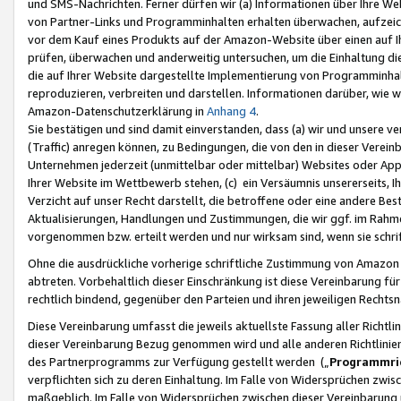
und SMS-Nachrichten. Ferner dürfen wir (a) Informationen über Ihre We
von Partner-Links und Programminhalten erhalten überwachen, aufzei
vor dem Kauf eines Produkts auf der Amazon-Website über einen auf Ih
prüfen, überwachen und anderweitig untersuchen, um die Einhaltung dies
die auf Ihrer Website dargestellte Implementierung von Programminhalt
reproduzieren, verbreiten und darstellen. Informationen darüber, wie w
Amazon-Datenschutzerklärung in
Anhang 4
.
Sie bestätigen und sind damit einverstanden, dass (a) wir und unsere 
(Traffic) anregen können, zu Bedingungen, die von den in dieser Vere
Unternehmen jederzeit (unmittelbar oder mittelbar) Websites oder Appl
Ihrer Website im Wettbewerb stehen, (c) ein Versäumnis unsererseits, I
Verzicht auf unser Recht darstellt, die betroffene oder eine andere B
Aktualisierungen, Handlungen und Zustimmungen, die wir ggf. im Rahme
vorgenommen bzw. erteilt werden und nur wirksam sind, wenn sie schri
Ohne die ausdrückliche vorherige schriftliche Zustimmung von Amazon
abtreten. Vorbehaltlich dieser Einschränkung ist diese Vereinbarung f
rechtlich bindend, gegenüber den Parteien und ihren jeweiligen Rech
Diese Vereinbarung umfasst die jeweils aktuellste Fassung aller Richtli
dieser Vereinbarung Bezug genommen wird und alle anderen Richtlinie
des Partnerprogramms zur Verfügung gestellt werden („
Programmric
verpflichten sich zu deren Einhaltung. Im Falle von Widersprüchen zwi
maßgeblich. Im Falle von Widersprüchen zwischen dieser Vereinbarun