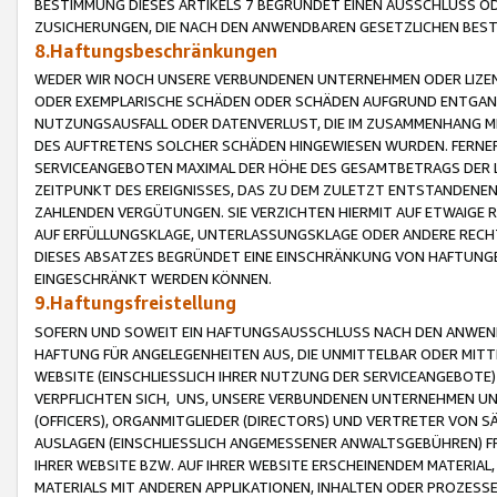
BESTIMMUNG DIESES ARTIKELS 7 BEGRÜNDET EINEN AUSSCHLUSS 
ZUSICHERUNGEN, DIE NACH DEN ANWENDBAREN GESETZLICHEN BE
8.Haftungsbeschränkungen
WEDER WIR NOCH UNSERE VERBUNDENEN UNTERNEHMEN ODER LIZEN
ODER EXEMPLARISCHE SCHÄDEN ODER SCHÄDEN AUFGRUND ENTGANG
NUTZUNGSAUSFALL ODER DATENVERLUST, DIE IM ZUSAMMENHANG MI
DES AUFTRETENS SOLCHER SCHÄDEN HINGEWIESEN WURDEN. FERN
SERVICEANGEBOTEN MAXIMAL DER HÖHE DES GESAMTBETRAGS DER 
ZEITPUNKT DES EREIGNISSES, DAS ZU DEM ZULETZT ENTSTANDENE
ZAHLENDEN VERGÜTUNGEN. SIE VERZICHTEN HIERMIT AUF ETWAIGE 
AUF ERFÜLLUNGSKLAGE, UNTERLASSUNGSKLAGE ODER ANDERE RECHT
DIESES ABSATZES BEGRÜNDET EINE EINSCHRÄNKUNG VON HAFTUNG
EINGESCHRÄNKT WERDEN KÖNNEN.
9.Haftungsfreistellung
SOFERN UND SOWEIT EIN HAFTUNGSAUSSCHLUSS NACH DEN ANWENDB
HAFTUNG FÜR ANGELEGENHEITEN AUS, DIE UNMITTELBAR ODER MITT
WEBSITE (EINSCHLIESSLICH IHRER NUTZUNG DER SERVICEANGEBOTE)
VERPFLICHTEN SICH, UNS, UNSERE VERBUNDENEN UNTERNEHMEN UN
(OFFICERS), ORGANMITGLIEDER (DIRECTORS) UND VERTRETER VON 
AUSLAGEN (EINSCHLIESSLICH ANGEMESSENER ANWALTSGEBÜHREN) FR
IHRER WEBSITE BZW. AUF IHRER WEBSITE ERSCHEINENDEM MATERIAL
MATERIALS MIT ANDEREN APPLIKATIONEN, INHALTEN ODER PROZESSE