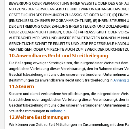
BEWERBUNG ODER VERMARKTUNG IHRER WEBSITE ODER DES GGF. AUF 
NUTZUNG DER SERVICEANGEBOTE UND ZWAR UNABHÄNGIG DAVON, O
GESETZLICHEN BESTIMMUNGEN ZULÄSSIG IST ODER NICHT, (D) EINE
(EINSCHLIESSLICH EINER PROGRAMMRICHTLINIE), (E) IHREN STEUER
DER EINTREIBUNG ODER ZAHLUNG IHRER STEUERN UND ZOLLABGAB
ODER ZOLLVERPFLICHTUNGEN, ODER (F) FAHRLÄSSIGKEIT ODER VORS
AUFTRAGNEHMER. WIR UND UNSERE BEAUFTRAGTEN KÖNNEN IM NAME
GERICHTLICHE SCHRITTE EINLEITEN UND JEDE PROZESSUALE HAND
VERTEIDIGEN, ODER UM RECHTE AUCH ZUM ZWECK DER DURCHSETZU
10.Anwendbares Recht und Streitbeilegung
Die Beilegung etwaiger Streitigkeiten, die in irgendeiner Weise mit de
angeblichen Verletzung dieser Vereinbarung), den im Rahmen dieser Ve
Geschäftsbeziehung mit uns oder unseren verbundenen Unternehmen zu
Bestimmungen zu anwendbarem Recht und Streitbeilegung in
Anhang 
11.Steuern
Steuern und damit verbundene Verpflichtungen, die in irgendeiner Wei
tatsächlichen oder angeblichen Verletzung dieser Vereinbarung), den 
Geschäftsbeziehung mit uns oder unseren verbundenen Unternehmen z
Steuerbestimmungen in
Anhang 3
.
12.Weitere Bestimmungen
Wir können von Zeit zu Zeit Mitteilungen im Zusammenhang mit dem Par