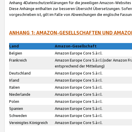
Anhang 4Datenschutzerklärungen für die jeweiligen Amazon-Websites
Diese Anhänge enthalten zur besseren Übersicht Übersetzungen. Sofe
vorgeschrieben ist, gilt im Falle von Abweichungen die englische Fass
ANHANG 1: AMAZON-GESELLSCHAFTEN UND AMAZO
Land
Amazon-Gesellschaft
Belgien
Amazon Europe Core S.à r.l.
Frankreich
Amazon Europe Core S.à r.l.(oder Amazon Fr
entsprechend der Mitteilung)
Deutschland
Amazon Europe Core S.à r.l.
Irland
Amazon Europe Core S.à r.l.
Italien
Amazon Europe Core S.à r.l.
Niederlande
Amazon Europe Core S.à r.l.
Polen
Amazon Europe Core S.à r.l.
Spanien
Amazon Europe Core S.à r.l.
Schweden
Amazon Europe Core S.à r.l.
Vereinigtes Königreich
Amazon Europe Core S.à r.l.