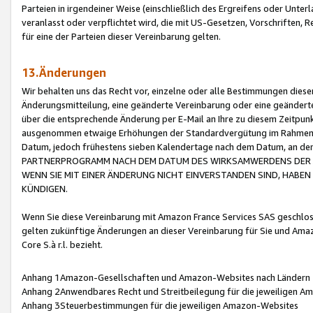
Parteien in irgendeiner Weise (einschließlich des Ergreifens oder Unt
veranlasst oder verpflichtet wird, die mit US-Gesetzen, Vorschriften,
für eine der Parteien dieser Vereinbarung gelten.
13.Änderungen
Wir behalten uns das Recht vor, einzelne oder alle Bestimmungen diese
Änderungsmitteilung, eine geänderte Vereinbarung oder eine geänderte 
über die entsprechende Änderung per E-Mail an Ihre zu diesem Zeitpun
ausgenommen etwaige Erhöhungen der Standardvergütung im Rahmen
Datum, jedoch frühestens sieben Kalendertage nach dem Datum, an de
PARTNERPROGRAMM NACH DEM DATUM DES WIRKSAMWERDENS DER Ä
WENN SIE MIT EINER ÄNDERUNG NICHT EINVERSTANDEN SIND, HABEN S
KÜNDIGEN.
Wenn Sie diese Vereinbarung mit Amazon France Services SAS geschlo
gelten zukünftige Änderungen an dieser Vereinbarung für Sie und Ama
Core S.à r.l. bezieht.
Anhang 1Amazon-Gesellschaften und Amazon-Websites nach Ländern
Anhang 2Anwendbares Recht und Streitbeilegung für die jeweiligen 
Anhang 3Steuerbestimmungen für die jeweiligen Amazon-Websites