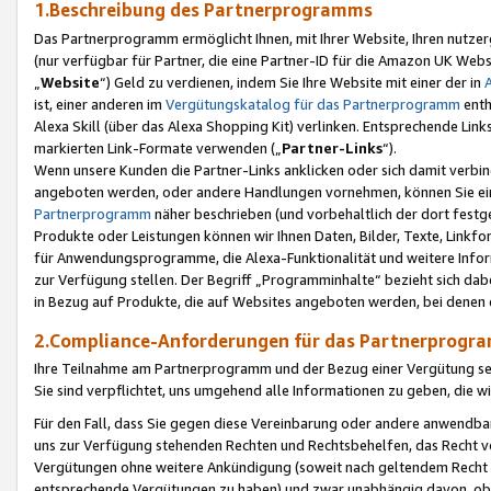
1.Beschreibung des Partnerprogramms
Das Partnerprogramm ermöglicht Ihnen, mit Ihrer Website, Ihren nutzer
(nur verfügbar für Partner, die eine Partner-ID für die Amazon UK We
„
Website
“) Geld zu verdienen, indem Sie Ihre Website mit einer der in
ist, einer anderen im
Vergütungskatalog für das Partnerprogramm
enth
Alexa Skill (über das Alexa Shopping Kit) verlinken. Entsprechende Lin
markierten Link-Formate verwenden („
Partner-Links
“).
Wenn unsere Kunden die Partner-Links anklicken oder sich damit verbi
angeboten werden, oder andere Handlungen vornehmen, können Sie eine
Partnerprogramm
näher beschrieben (und vorbehaltlich der dort festg
Produkte oder Leistungen können wir Ihnen Daten, Bilder, Texte, Linkfo
für Anwendungsprogramme, die Alexa-Funktionalität und weitere Inf
zur Verfügung stellen. Der Begriff „Programminhalte“ bezieht sich dabe
in Bezug auf Produkte, die auf Websites angeboten werden, bei denen 
2.Compliance-Anforderungen für das Partnerprog
Ihre Teilnahme am Partnerprogramm und der Bezug einer Vergütung setz
Sie sind verpflichtet, uns umgehend alle Informationen zu geben, die w
Für den Fall, dass Sie gegen diese Vereinbarung oder andere anwendba
uns zur Verfügung stehenden Rechten und Rechtsbehelfen, das Recht vo
Vergütungen ohne weitere Ankündigung (soweit nach geltendem Recht z
entsprechende Vergütungen zu haben) und zwar unabhängig davon, ob 