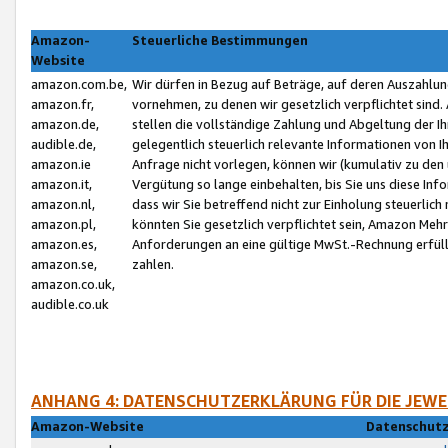
Amazon-
Steuerliche Bestimmungen
Website
amazon.com.be,
Wir dürfen in Bezug auf Beträge, auf deren Auszahlun
amazon.fr,
vornehmen, zu denen wir gesetzlich verpflichtet sind
amazon.de,
stellen die vollständige Zahlung und Abgeltung der 
audible.de,
gelegentlich steuerlich relevante Informationen von I
amazon.ie
Anfrage nicht vorlegen, können wir (kumulativ zu de
amazon.it,
Vergütung so lange einbehalten, bis Sie uns diese Inf
amazon.nl,
dass wir Sie betreffend nicht zur Einholung steuerlich 
amazon.pl,
könnten Sie gesetzlich verpflichtet sein, Amazon Meh
amazon.es,
Anforderungen an eine gültige MwSt.-Rechnung erfüllt
amazon.se,
zahlen.
amazon.co.uk,
audible.co.uk
ANHANG 4: DATENSCHUTZERKLÄRUNG FÜR DIE JEWE
Amazon-Website
Datenschutz