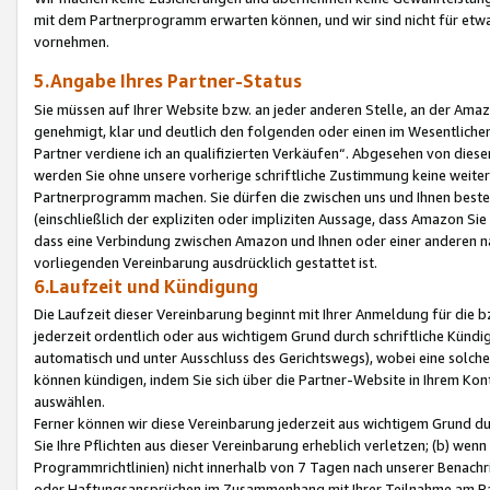
mit dem Partnerprogramm erwarten können, und wir sind nicht für etwa
vornehmen.
5.Angabe Ihres Partner-Status
Sie müssen auf Ihrer Website bzw. an jeder anderen Stelle, an der Am
genehmigt, klar und deutlich den folgenden oder einen im Wesentlichen
Partner verdiene ich an qualifizierten Verkäufen“. Abgesehen von die
werden Sie ohne unsere vorherige schriftliche Zustimmung keine weite
Partnerprogramm machen. Sie dürfen die zwischen uns und Ihnen best
(einschließlich der expliziten oder impliziten Aussage, dass Amazon Si
dass eine Verbindung zwischen Amazon und Ihnen oder einer anderen natü
vorliegenden Vereinbarung ausdrücklich gestattet ist.
6.Laufzeit und Kündigung
Die Laufzeit dieser Vereinbarung beginnt mit Ihrer Anmeldung für die 
jederzeit ordentlich oder aus wichtigem Grund durch schriftliche Kündi
automatisch und unter Ausschluss des Gerichtswegs), wobei eine solch
können kündigen, indem Sie sich über die Partner-Website in Ihrem Ko
auswählen.
Ferner können wir diese Vereinbarung jederzeit aus wichtigem Grund dur
Sie Ihre Pflichten aus dieser Vereinbarung erheblich verletzen; (b) wen
Programmrichtlinien) nicht innerhalb von 7 Tagen nach unserer Benachr
oder Haftungsansprüchen im Zusammenhang mit Ihrer Teilnahme am Pa