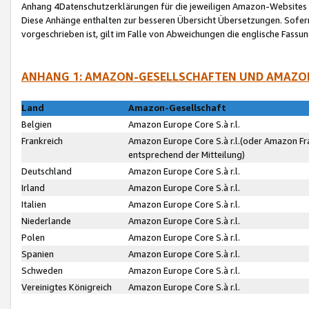
Anhang 4Datenschutzerklärungen für die jeweiligen Amazon-Websites
Diese Anhänge enthalten zur besseren Übersicht Übersetzungen. Sofe
vorgeschrieben ist, gilt im Falle von Abweichungen die englische Fass
ANHANG 1: AMAZON-GESELLSCHAFTEN UND AMAZO
Land
Amazon-Gesellschaft
Belgien
Amazon Europe Core S.à r.l.
Frankreich
Amazon Europe Core S.à r.l.(oder Amazon Fr
entsprechend der Mitteilung)
Deutschland
Amazon Europe Core S.à r.l.
Irland
Amazon Europe Core S.à r.l.
Italien
Amazon Europe Core S.à r.l.
Niederlande
Amazon Europe Core S.à r.l.
Polen
Amazon Europe Core S.à r.l.
Spanien
Amazon Europe Core S.à r.l.
Schweden
Amazon Europe Core S.à r.l.
Vereinigtes Königreich
Amazon Europe Core S.à r.l.