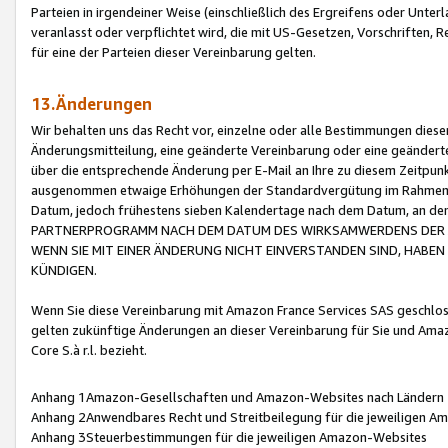
Parteien in irgendeiner Weise (einschließlich des Ergreifens oder Unt
veranlasst oder verpflichtet wird, die mit US-Gesetzen, Vorschriften,
für eine der Parteien dieser Vereinbarung gelten.
13.Änderungen
Wir behalten uns das Recht vor, einzelne oder alle Bestimmungen diese
Änderungsmitteilung, eine geänderte Vereinbarung oder eine geänderte 
über die entsprechende Änderung per E-Mail an Ihre zu diesem Zeitpun
ausgenommen etwaige Erhöhungen der Standardvergütung im Rahmen
Datum, jedoch frühestens sieben Kalendertage nach dem Datum, an de
PARTNERPROGRAMM NACH DEM DATUM DES WIRKSAMWERDENS DER Ä
WENN SIE MIT EINER ÄNDERUNG NICHT EINVERSTANDEN SIND, HABEN S
KÜNDIGEN.
Wenn Sie diese Vereinbarung mit Amazon France Services SAS geschlo
gelten zukünftige Änderungen an dieser Vereinbarung für Sie und Ama
Core S.à r.l. bezieht.
Anhang 1Amazon-Gesellschaften und Amazon-Websites nach Ländern
Anhang 2Anwendbares Recht und Streitbeilegung für die jeweiligen 
Anhang 3Steuerbestimmungen für die jeweiligen Amazon-Websites