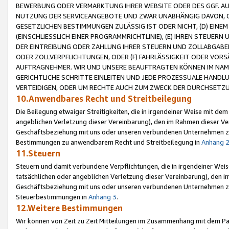
BEWERBUNG ODER VERMARKTUNG IHRER WEBSITE ODER DES GGF. AUF 
NUTZUNG DER SERVICEANGEBOTE UND ZWAR UNABHÄNGIG DAVON, O
GESETZLICHEN BESTIMMUNGEN ZULÄSSIG IST ODER NICHT, (D) EINE
(EINSCHLIESSLICH EINER PROGRAMMRICHTLINIE), (E) IHREN STEUER
DER EINTREIBUNG ODER ZAHLUNG IHRER STEUERN UND ZOLLABGAB
ODER ZOLLVERPFLICHTUNGEN, ODER (F) FAHRLÄSSIGKEIT ODER VORS
AUFTRAGNEHMER. WIR UND UNSERE BEAUFTRAGTEN KÖNNEN IM NAME
GERICHTLICHE SCHRITTE EINLEITEN UND JEDE PROZESSUALE HAND
VERTEIDIGEN, ODER UM RECHTE AUCH ZUM ZWECK DER DURCHSETZU
10.Anwendbares Recht und Streitbeilegung
Die Beilegung etwaiger Streitigkeiten, die in irgendeiner Weise mit de
angeblichen Verletzung dieser Vereinbarung), den im Rahmen dieser Ve
Geschäftsbeziehung mit uns oder unseren verbundenen Unternehmen zu
Bestimmungen zu anwendbarem Recht und Streitbeilegung in
Anhang 
11.Steuern
Steuern und damit verbundene Verpflichtungen, die in irgendeiner Wei
tatsächlichen oder angeblichen Verletzung dieser Vereinbarung), den 
Geschäftsbeziehung mit uns oder unseren verbundenen Unternehmen z
Steuerbestimmungen in
Anhang 3
.
12.Weitere Bestimmungen
Wir können von Zeit zu Zeit Mitteilungen im Zusammenhang mit dem Par