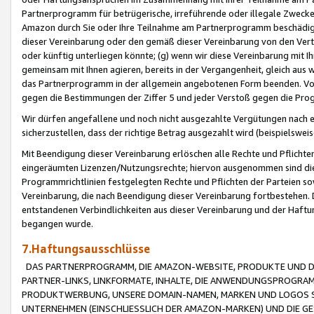
Partnerprogramm für betrügerische, irreführende oder illegale Zwecke
Amazon durch Sie oder Ihre Teilnahme am Partnerprogramm beschädig
dieser Vereinbarung oder den gemäß dieser Vereinbarung von den Vertr
oder künftig unterliegen könnte; (g) wenn wir diese Vereinbarung mit I
gemeinsam mit Ihnen agieren, bereits in der Vergangenheit, gleich aus
das Partnerprogramm in der allgemein angebotenen Form beenden. Vors
gegen die Bestimmungen der Ziffer 5 und jeder Verstoß gegen die Prog
Wir dürfen angefallene und noch nicht ausgezahlte Vergütungen nach 
sicherzustellen, dass der richtige Betrag ausgezahlt wird (beispielsw
Mit Beendigung dieser Vereinbarung erlöschen alle Rechte und Pflichte
eingeräumten Lizenzen/Nutzungsrechte; hiervon ausgenommen sind die in 
Programmrichtlinien festgelegten Rechte und Pflichten der Parteien sow
Vereinbarung, die nach Beendigung dieser Vereinbarung fortbestehen. D
entstandenen Verbindlichkeiten aus dieser Vereinbarung und der Haft
begangen wurde.
7.Haftungsausschlüsse
DAS PARTNERPROGRAMM, DIE AMAZON-WEBSITE, PRODUKTE UND DI
PARTNER-LINKS, LINKFORMATE, INHALTE, DIE ANWENDUNGSPROGR
PRODUKTWERBUNG, UNSERE DOMAIN-NAMEN, MARKEN UND LOGOS S
UNTERNEHMEN (EINSCHLIESSLICH DER AMAZON-MARKEN) UND DIE GE