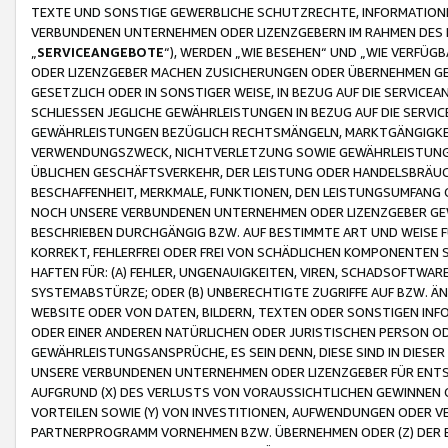
TEXTE UND SONSTIGE GEWERBLICHE SCHUTZRECHTE, INFORMATIONE
VERBUNDENEN UNTERNEHMEN ODER LIZENZGEBERN IM RAHMEN DES
„
SERVICEANGEBOTE
“), WERDEN „WIE BESEHEN“ UND „WIE VERFÜ
ODER LIZENZGEBER MACHEN ZUSICHERUNGEN ODER ÜBERNEHMEN GEW
GESETZLICH ODER IN SONSTIGER WEISE, IN BEZUG AUF DIE SERVI
SCHLIESSEN JEGLICHE GEWÄHRLEISTUNGEN IN BEZUG AUF DIE SERVI
GEWÄHRLEISTUNGEN BEZÜGLICH RECHTSMÄNGELN, MARKTGÄNGIGKEIT
VERWENDUNGSZWECK, NICHTVERLETZUNG SOWIE GEWÄHRLEISTUNGEN 
ÜBLICHEN GESCHÄFTSVERKEHR, DER LEISTUNG ODER HANDELSBRÄUCH
BESCHAFFENHEIT, MERKMALE, FUNKTIONEN, DEN LEISTUNGSUMFANG 
NOCH UNSERE VERBUNDENEN UNTERNEHMEN ODER LIZENZGEBER GEWÄ
BESCHRIEBEN DURCHGÄNGIG BZW. AUF BESTIMMTE ART UND WEISE
KORREKT, FEHLERFREI ODER FREI VON SCHÄDLICHEN KOMPONENTEN
HAFTEN FÜR: (A) FEHLER, UNGENAUIGKEITEN, VIREN, SCHADSOFTW
SYSTEMABSTÜRZE; ODER (B) UNBERECHTIGTE ZUGRIFFE AUF BZW. 
WEBSITE ODER VON DATEN, BILDERN, TEXTEN ODER SONSTIGEN INF
ODER EINER ANDEREN NATÜRLICHEN ODER JURISTISCHEN PERSON OD
GEWÄHRLEISTUNGSANSPRÜCHE, ES SEIN DENN, DIESE SIND IN DIES
UNSERE VERBUNDENEN UNTERNEHMEN ODER LIZENZGEBER FÜR EN
AUFGRUND (X) DES VERLUSTS VON VORAUSSICHTLICHEN GEWINNEN
VORTEILEN SOWIE (Y) VON INVESTITIONEN, AUFWENDUNGEN ODER VE
PARTNERPROGRAMM VORNEHMEN BZW. ÜBERNEHMEN ODER (Z) DER 