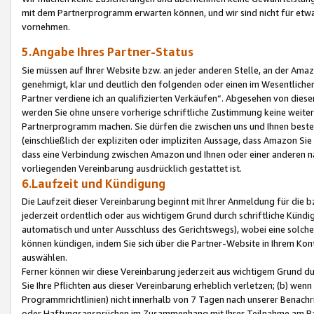
mit dem Partnerprogramm erwarten können, und wir sind nicht für etwa
vornehmen.
5.Angabe Ihres Partner-Status
Sie müssen auf Ihrer Website bzw. an jeder anderen Stelle, an der Am
genehmigt, klar und deutlich den folgenden oder einen im Wesentlichen
Partner verdiene ich an qualifizierten Verkäufen“. Abgesehen von die
werden Sie ohne unsere vorherige schriftliche Zustimmung keine weite
Partnerprogramm machen. Sie dürfen die zwischen uns und Ihnen best
(einschließlich der expliziten oder impliziten Aussage, dass Amazon Si
dass eine Verbindung zwischen Amazon und Ihnen oder einer anderen natü
vorliegenden Vereinbarung ausdrücklich gestattet ist.
6.Laufzeit und Kündigung
Die Laufzeit dieser Vereinbarung beginnt mit Ihrer Anmeldung für die 
jederzeit ordentlich oder aus wichtigem Grund durch schriftliche Kündi
automatisch und unter Ausschluss des Gerichtswegs), wobei eine solch
können kündigen, indem Sie sich über die Partner-Website in Ihrem Ko
auswählen.
Ferner können wir diese Vereinbarung jederzeit aus wichtigem Grund dur
Sie Ihre Pflichten aus dieser Vereinbarung erheblich verletzen; (b) wen
Programmrichtlinien) nicht innerhalb von 7 Tagen nach unserer Benachr
oder Haftungsansprüchen im Zusammenhang mit Ihrer Teilnahme am Pa