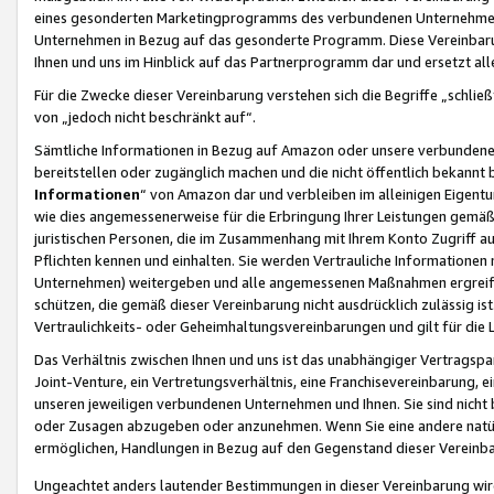
eines gesonderten Marketingprogramms des verbundenen Unternehmens
Unternehmen in Bezug auf das gesonderte Programm. Diese Vereinbarung
Ihnen und uns im Hinblick auf das Partnerprogramm dar und ersetzt al
Für die Zwecke dieser Vereinbarung verstehen sich die Begriffe „schließ
von „jedoch nicht beschränkt auf“.
Sämtliche Informationen in Bezug auf Amazon oder unsere verbunde
bereitstellen oder zugänglich machen und die nicht öffentlich bekannt bz
Informationen
“ von Amazon dar und verbleiben im alleinigen Eigent
wie dies angemessenerweise für die Erbringung Ihrer Leistungen gemäß d
juristischen Personen, die im Zusammenhang mit Ihrem Konto Zugriff au
Pflichten kennen und einhalten. Sie werden Vertrauliche Informationen 
Unternehmen) weitergeben und alle angemessenen Maßnahmen ergreifen
schützen, die gemäß dieser Vereinbarung nicht ausdrücklich zulässig is
Vertraulichkeits- oder Geheimhaltungsvereinbarungen und gilt für die
Das Verhältnis zwischen Ihnen und uns ist das unabhängiger Vertragspa
Joint-Venture, ein Vertretungsverhältnis, eine Franchisevereinbarung, 
unseren jeweiligen verbundenen Unternehmen und Ihnen. Sie sind ni
oder Zusagen abzugeben oder anzunehmen. Wenn Sie eine andere natürli
ermöglichen, Handlungen in Bezug auf den Gegenstand dieser Vereinbar
Ungeachtet anders lautender Bestimmungen in dieser Vereinbarung wird