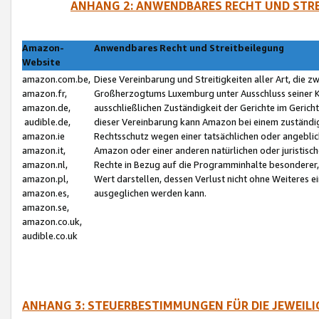
ANHANG 2: ANWENDBARES RECHT UND STRE
Amazon-
Anwendbares Recht und Streitbeilegung
Website
amazon.com.be,
Diese Vereinbarung und Streitigkeiten aller Art, die 
amazon.fr,
Großherzogtums Luxemburg unter Ausschluss seiner Kol
amazon.de,
ausschließlichen Zuständigkeit der Gerichte im Geri
audible.de,
dieser Vereinbarung kann Amazon bei einem zuständig
amazon.ie
Rechtsschutz wegen einer tatsächlichen oder angebli
amazon.it,
Amazon oder einer anderen natürlichen oder juristisc
amazon.nl,
Rechte in Bezug auf die Programminhalte besonderer,
amazon.pl,
Wert darstellen, dessen Verlust nicht ohne Weiteres e
amazon.es,
ausgeglichen werden kann.
amazon.se,
amazon.co.uk,
audible.co.uk
ANHANG 3: STEUERBESTIMMUNGEN FÜR DIE JEWEIL