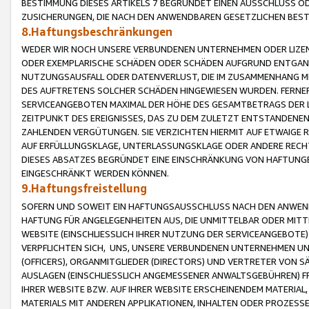
BESTIMMUNG DIESES ARTIKELS 7 BEGRÜNDET EINEN AUSSCHLUSS 
ZUSICHERUNGEN, DIE NACH DEN ANWENDBAREN GESETZLICHEN BE
8.Haftungsbeschränkungen
WEDER WIR NOCH UNSERE VERBUNDENEN UNTERNEHMEN ODER LIZEN
ODER EXEMPLARISCHE SCHÄDEN ODER SCHÄDEN AUFGRUND ENTGANG
NUTZUNGSAUSFALL ODER DATENVERLUST, DIE IM ZUSAMMENHANG MI
DES AUFTRETENS SOLCHER SCHÄDEN HINGEWIESEN WURDEN. FERN
SERVICEANGEBOTEN MAXIMAL DER HÖHE DES GESAMTBETRAGS DER 
ZEITPUNKT DES EREIGNISSES, DAS ZU DEM ZULETZT ENTSTANDENE
ZAHLENDEN VERGÜTUNGEN. SIE VERZICHTEN HIERMIT AUF ETWAIGE 
AUF ERFÜLLUNGSKLAGE, UNTERLASSUNGSKLAGE ODER ANDERE RECHT
DIESES ABSATZES BEGRÜNDET EINE EINSCHRÄNKUNG VON HAFTUNG
EINGESCHRÄNKT WERDEN KÖNNEN.
9.Haftungsfreistellung
SOFERN UND SOWEIT EIN HAFTUNGSAUSSCHLUSS NACH DEN ANWENDB
HAFTUNG FÜR ANGELEGENHEITEN AUS, DIE UNMITTELBAR ODER MITT
WEBSITE (EINSCHLIESSLICH IHRER NUTZUNG DER SERVICEANGEBOTE)
VERPFLICHTEN SICH, UNS, UNSERE VERBUNDENEN UNTERNEHMEN UN
(OFFICERS), ORGANMITGLIEDER (DIRECTORS) UND VERTRETER VON 
AUSLAGEN (EINSCHLIESSLICH ANGEMESSENER ANWALTSGEBÜHREN) FR
IHRER WEBSITE BZW. AUF IHRER WEBSITE ERSCHEINENDEM MATERIAL
MATERIALS MIT ANDEREN APPLIKATIONEN, INHALTEN ODER PROZESSE