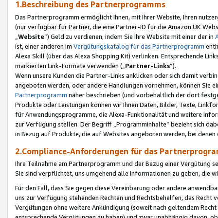
1.Beschreibung des Partnerprogramms
Das Partnerprogramm ermöglicht Ihnen, mit Ihrer Website, Ihren nutzer
(nur verfügbar für Partner, die eine Partner-ID für die Amazon UK We
„
Website
“) Geld zu verdienen, indem Sie Ihre Website mit einer der in
ist, einer anderen im
Vergütungskatalog für das Partnerprogramm
enth
Alexa Skill (über das Alexa Shopping Kit) verlinken. Entsprechende Lin
markierten Link-Formate verwenden („
Partner-Links
“).
Wenn unsere Kunden die Partner-Links anklicken oder sich damit verbi
angeboten werden, oder andere Handlungen vornehmen, können Sie eine
Partnerprogramm
näher beschrieben (und vorbehaltlich der dort festg
Produkte oder Leistungen können wir Ihnen Daten, Bilder, Texte, Linkfo
für Anwendungsprogramme, die Alexa-Funktionalität und weitere Inf
zur Verfügung stellen. Der Begriff „Programminhalte“ bezieht sich dabe
in Bezug auf Produkte, die auf Websites angeboten werden, bei denen 
2.Compliance-Anforderungen für das Partnerprog
Ihre Teilnahme am Partnerprogramm und der Bezug einer Vergütung setz
Sie sind verpflichtet, uns umgehend alle Informationen zu geben, die w
Für den Fall, dass Sie gegen diese Vereinbarung oder andere anwendba
uns zur Verfügung stehenden Rechten und Rechtsbehelfen, das Recht vo
Vergütungen ohne weitere Ankündigung (soweit nach geltendem Recht z
entsprechende Vergütungen zu haben) und zwar unabhängig davon, ob 