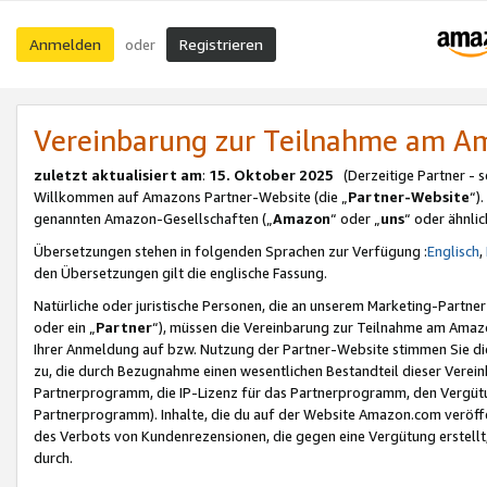
Anmelden
Registrieren
oder
Vereinbarung zur Teilnahme am 
zuletzt aktualisiert am
:
15. Oktober 2025
(Derzeitige Partner - 
Willkommen auf Amazons Partner-Website (die „
Partner-Website
“)
genannten Amazon-Gesellschaften („
Amazon
“ oder „
uns
“ oder ähnli
Übersetzungen stehen in folgenden Sprachen zur Verfügung :
Englisch
,
den Übersetzungen gilt die englische Fassung.
Natürliche oder juristische Personen, die an unserem Marketing-Partn
oder ein „
Partner
“), müssen die Vereinbarung zur Teilnahme am Ama
Ihrer Anmeldung auf bzw. Nutzung der Partner-Website stimmen Sie die
zu, die durch Bezugnahme einen wesentlichen Bestandteil dieser Verei
Partnerprogramm, die IP-Lizenz für das Partnerprogramm, den Vergütu
Partnerprogramm). Inhalte, die du auf der Website Amazon.com veröffe
des Verbots von Kundenrezensionen, die gegen eine Vergütung erstellt, 
durch.