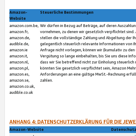
Amazon-
Steuerliche Bestimmungen
Website
amazon.com.be,
Wir dürfen in Bezug auf Beträge, auf deren Auszahlun
amazon.fr,
vornehmen, zu denen wir gesetzlich verpflichtet sind
amazon.de,
stellen die vollständige Zahlung und Abgeltung der 
audible.de,
gelegentlich steuerlich relevante Informationen von I
amazon.ie
Anfrage nicht vorlegen, können wir (kumulativ zu de
amazon.it,
Vergütung so lange einbehalten, bis Sie uns diese Inf
amazon.nl,
dass wir Sie betreffend nicht zur Einholung steuerlich 
amazon.pl,
könnten Sie gesetzlich verpflichtet sein, Amazon Meh
amazon.es,
Anforderungen an eine gültige MwSt.-Rechnung erfüllt
amazon.se,
zahlen.
amazon.co.uk,
audible.co.uk
ANHANG 4: DATENSCHUTZERKLÄRUNG FÜR DIE JEWE
Amazon-Website
Datenschutz