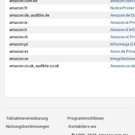
amazon.com.be
amazon.com.b
amazon.fr
Notice:Protec
amazon.de, audible.de
Amazon.de Da
amazon.ie
Amazon.ie Pri
amazon.it
Amazon.it Inf
amazon.nl
Amazon.nl Pri
amazon.pl
Informacja O
amazon.es
Aviso de Priv
amazon.se
Integritetsm
amazon.co.uk, audible.co.uk
Amazon.co.uk 
Teilnahmevereinbarung
Programmrichtlinien
Nutzungsbestimmungen
Kontaktiere uns