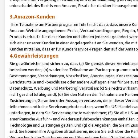
unbeschadet des Rechts von Amazon, Ersatz für darüber hinausgehen
3.Amazon-Kunden
Ihre Teilnahme am Partnerprogramm führt nicht dazu, dass unsere Kun
Amazon-Website angegebenen Preise, Verkaufsbedingungen, Regeln, Ri
Produktverkäufe für diese Kunden und können jederzeit geändert werde
sich einer unserer Kunden in einer Angelegenheit an Sie wenden, die 
Kunden mitteilen, dass er für Kundenservice-Fragen den auf der Ama
4.Gewährleistungen
Sie gewährleisten und sichern zu, dass (a) Sie gemäß dieser Vereinba
betreiben werden; (b) weder Ihre Teilnahme am Partnerprogramm noch d
Bestimmungen, Verordnungen, Vorschriften, Anordnungen, Konzessionen,
Gerichtsurteile und -beschlüsse oder andere Auflagen einer für Sie zu
Datenschutz, Werbung und Marketing) verstoßen; (c) Sie rechtswirksam 
nicht geschäftsfähig sind); (d) Sie den Nutzen der Teilnahme am Partne
Zusicherungen, Garantien oder Aussagen verlassen, die in dieser Verein
teilnehmen und keine Serviceangebote nutzen, wenn Sie US-Handelssa
unterliegen, in dem Sie Serviceangebote wahrnehmen; (f) Sie alle US
amerikanische Ausfuhr- und Wiederausfuhrbeschränkungen einhalten, 
Technologie und Leistungen gelten, und (g) die Angaben, die Sie im 
sind. Sie können Ihre Angaben aktualisieren, indem Sie sich über die 
Wir machen keine Zusicherungen und übernehmen keine Gewährleistun