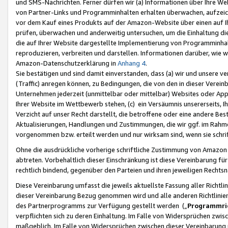
und SMS-Nachrichten. Ferner dürfen wir (a) Informationen über Ihre We
von Partner-Links und Programminhalten erhalten überwachen, aufzei
vor dem Kauf eines Produkts auf der Amazon-Website über einen auf Ih
prüfen, überwachen und anderweitig untersuchen, um die Einhaltung dies
die auf Ihrer Website dargestellte Implementierung von Programminhalt
reproduzieren, verbreiten und darstellen. Informationen darüber, wie w
Amazon-Datenschutzerklärung in
Anhang 4
.
Sie bestätigen und sind damit einverstanden, dass (a) wir und unsere 
(Traffic) anregen können, zu Bedingungen, die von den in dieser Vere
Unternehmen jederzeit (unmittelbar oder mittelbar) Websites oder Appl
Ihrer Website im Wettbewerb stehen, (c) ein Versäumnis unsererseits, I
Verzicht auf unser Recht darstellt, die betroffene oder eine andere B
Aktualisierungen, Handlungen und Zustimmungen, die wir ggf. im Rahme
vorgenommen bzw. erteilt werden und nur wirksam sind, wenn sie schri
Ohne die ausdrückliche vorherige schriftliche Zustimmung von Amazon
abtreten. Vorbehaltlich dieser Einschränkung ist diese Vereinbarung f
rechtlich bindend, gegenüber den Parteien und ihren jeweiligen Rech
Diese Vereinbarung umfasst die jeweils aktuellste Fassung aller Richtli
dieser Vereinbarung Bezug genommen wird und alle anderen Richtlinie
des Partnerprogramms zur Verfügung gestellt werden („
Programmric
verpflichten sich zu deren Einhaltung. Im Falle von Widersprüchen zwi
maßgeblich. Im Falle von Widersprüchen zwischen dieser Vereinbarun