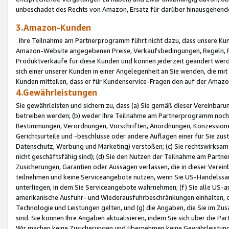
unbeschadet des Rechts von Amazon, Ersatz für darüber hinausgehen
3.Amazon-Kunden
Ihre Teilnahme am Partnerprogramm führt nicht dazu, dass unsere Kun
Amazon-Website angegebenen Preise, Verkaufsbedingungen, Regeln, Ri
Produktverkäufe für diese Kunden und können jederzeit geändert werde
sich einer unserer Kunden in einer Angelegenheit an Sie wenden, die 
Kunden mitteilen, dass er für Kundenservice-Fragen den auf der Ama
4.Gewährleistungen
Sie gewährleisten und sichern zu, dass (a) Sie gemäß dieser Vereinba
betreiben werden; (b) weder Ihre Teilnahme am Partnerprogramm noch d
Bestimmungen, Verordnungen, Vorschriften, Anordnungen, Konzessionen,
Gerichtsurteile und -beschlüsse oder andere Auflagen einer für Sie zu
Datenschutz, Werbung und Marketing) verstoßen; (c) Sie rechtswirksam 
nicht geschäftsfähig sind); (d) Sie den Nutzen der Teilnahme am Partne
Zusicherungen, Garantien oder Aussagen verlassen, die in dieser Verein
teilnehmen und keine Serviceangebote nutzen, wenn Sie US-Handelssa
unterliegen, in dem Sie Serviceangebote wahrnehmen; (f) Sie alle US
amerikanische Ausfuhr- und Wiederausfuhrbeschränkungen einhalten, 
Technologie und Leistungen gelten, und (g) die Angaben, die Sie im 
sind. Sie können Ihre Angaben aktualisieren, indem Sie sich über die 
Wir machen keine Zusicherungen und übernehmen keine Gewährleistun