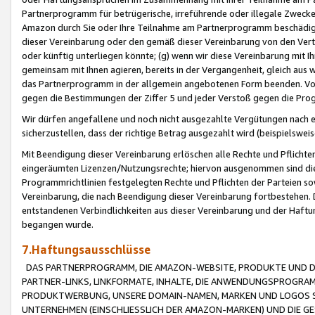
Partnerprogramm für betrügerische, irreführende oder illegale Zwecke
Amazon durch Sie oder Ihre Teilnahme am Partnerprogramm beschädig
dieser Vereinbarung oder den gemäß dieser Vereinbarung von den Vertr
oder künftig unterliegen könnte; (g) wenn wir diese Vereinbarung mit I
gemeinsam mit Ihnen agieren, bereits in der Vergangenheit, gleich aus
das Partnerprogramm in der allgemein angebotenen Form beenden. Vors
gegen die Bestimmungen der Ziffer 5 und jeder Verstoß gegen die Prog
Wir dürfen angefallene und noch nicht ausgezahlte Vergütungen nach 
sicherzustellen, dass der richtige Betrag ausgezahlt wird (beispielsw
Mit Beendigung dieser Vereinbarung erlöschen alle Rechte und Pflichte
eingeräumten Lizenzen/Nutzungsrechte; hiervon ausgenommen sind die in 
Programmrichtlinien festgelegten Rechte und Pflichten der Parteien sow
Vereinbarung, die nach Beendigung dieser Vereinbarung fortbestehen. D
entstandenen Verbindlichkeiten aus dieser Vereinbarung und der Haft
begangen wurde.
7.Haftungsausschlüsse
DAS PARTNERPROGRAMM, DIE AMAZON-WEBSITE, PRODUKTE UND DI
PARTNER-LINKS, LINKFORMATE, INHALTE, DIE ANWENDUNGSPROGR
PRODUKTWERBUNG, UNSERE DOMAIN-NAMEN, MARKEN UND LOGOS S
UNTERNEHMEN (EINSCHLIESSLICH DER AMAZON-MARKEN) UND DIE GE