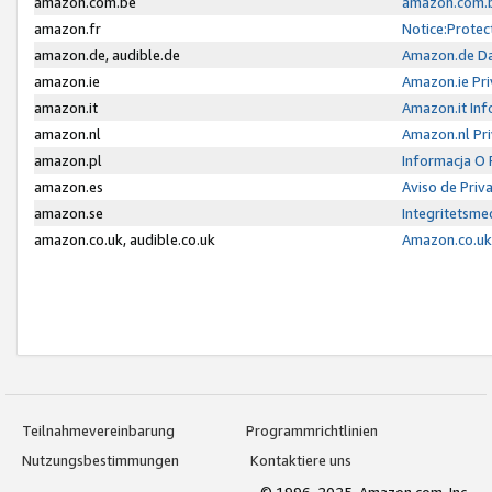
amazon.com.be
amazon.com.b
amazon.fr
Notice:Protec
amazon.de, audible.de
Amazon.de Da
amazon.ie
Amazon.ie Pri
amazon.it
Amazon.it Inf
amazon.nl
Amazon.nl Pri
amazon.pl
Informacja O
amazon.es
Aviso de Priv
amazon.se
Integritetsm
amazon.co.uk, audible.co.uk
Amazon.co.uk 
Teilnahmevereinbarung
Programmrichtlinien
Nutzungsbestimmungen
Kontaktiere uns