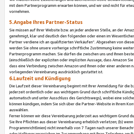
mit dem Partnerprogramm erwarten können, und wir sind nicht für etwa
vornehmen.
5.Angabe Ihres Partner-Status
Sie müssen auf Ihrer Website bzw. an jeder anderen Stelle, an der Am
genehmigt, klar und deutlich den folgenden oder einen im Wesentlichen
Partner verdiene ich an qualifizierten Verkäufen“. Abgesehen von die
werden Sie ohne unsere vorherige schriftliche Zustimmung keine weite
Partnerprogramm machen. Sie dürfen die zwischen uns und Ihnen best
(einschließlich der expliziten oder impliziten Aussage, dass Amazon Si
dass eine Verbindung zwischen Amazon und Ihnen oder einer anderen natü
vorliegenden Vereinbarung ausdrücklich gestattet ist.
6.Laufzeit und Kündigung
Die Laufzeit dieser Vereinbarung beginnt mit Ihrer Anmeldung für die 
jederzeit ordentlich oder aus wichtigem Grund durch schriftliche Kündi
automatisch und unter Ausschluss des Gerichtswegs), wobei eine solch
können kündigen, indem Sie sich über die Partner-Website in Ihrem Ko
auswählen.
Ferner können wir diese Vereinbarung jederzeit aus wichtigem Grund dur
Sie Ihre Pflichten aus dieser Vereinbarung erheblich verletzen; (b) wen
Programmrichtlinien) nicht innerhalb von 7 Tagen nach unserer Benachr
oder Haftungsansprüchen im Zusammenhang mit Ihrer Teilnahme am Pa