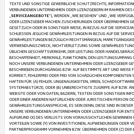
TEXTE UND SONSTIGE GEWERBLICHE SCHUTZRECHTE, INFORMATIONE
VERBUNDENEN UNTERNEHMEN ODER LIZENZGEBERN IM RAHMEN DES
„
SERVICEANGEBOTE
“), WERDEN „WIE BESEHEN“ UND „WIE VERFÜ
ODER LIZENZGEBER MACHEN ZUSICHERUNGEN ODER ÜBERNEHMEN GEW
GESETZLICH ODER IN SONSTIGER WEISE, IN BEZUG AUF DIE SERVI
SCHLIESSEN JEGLICHE GEWÄHRLEISTUNGEN IN BEZUG AUF DIE SERVI
GEWÄHRLEISTUNGEN BEZÜGLICH RECHTSMÄNGELN, MARKTGÄNGIGKEIT
VERWENDUNGSZWECK, NICHTVERLETZUNG SOWIE GEWÄHRLEISTUNGEN 
ÜBLICHEN GESCHÄFTSVERKEHR, DER LEISTUNG ODER HANDELSBRÄUCH
BESCHAFFENHEIT, MERKMALE, FUNKTIONEN, DEN LEISTUNGSUMFANG 
NOCH UNSERE VERBUNDENEN UNTERNEHMEN ODER LIZENZGEBER GEWÄ
BESCHRIEBEN DURCHGÄNGIG BZW. AUF BESTIMMTE ART UND WEISE
KORREKT, FEHLERFREI ODER FREI VON SCHÄDLICHEN KOMPONENTEN
HAFTEN FÜR: (A) FEHLER, UNGENAUIGKEITEN, VIREN, SCHADSOFTW
SYSTEMABSTÜRZE; ODER (B) UNBERECHTIGTE ZUGRIFFE AUF BZW. 
WEBSITE ODER VON DATEN, BILDERN, TEXTEN ODER SONSTIGEN INF
ODER EINER ANDEREN NATÜRLICHEN ODER JURISTISCHEN PERSON OD
GEWÄHRLEISTUNGSANSPRÜCHE, ES SEIN DENN, DIESE SIND IN DIES
UNSERE VERBUNDENEN UNTERNEHMEN ODER LIZENZGEBER FÜR EN
AUFGRUND (X) DES VERLUSTS VON VORAUSSICHTLICHEN GEWINNEN
VORTEILEN SOWIE (Y) VON INVESTITIONEN, AUFWENDUNGEN ODER VE
PARTNERPROGRAMM VORNEHMEN BZW. ÜBERNEHMEN ODER (Z) DER 