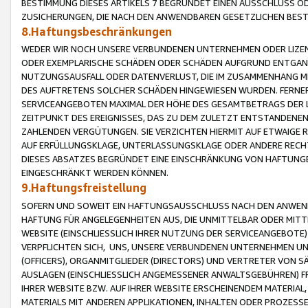
BESTIMMUNG DIESES ARTIKELS 7 BEGRÜNDET EINEN AUSSCHLUSS 
ZUSICHERUNGEN, DIE NACH DEN ANWENDBAREN GESETZLICHEN BE
8.Haftungsbeschränkungen
WEDER WIR NOCH UNSERE VERBUNDENEN UNTERNEHMEN ODER LIZEN
ODER EXEMPLARISCHE SCHÄDEN ODER SCHÄDEN AUFGRUND ENTGANG
NUTZUNGSAUSFALL ODER DATENVERLUST, DIE IM ZUSAMMENHANG MI
DES AUFTRETENS SOLCHER SCHÄDEN HINGEWIESEN WURDEN. FERN
SERVICEANGEBOTEN MAXIMAL DER HÖHE DES GESAMTBETRAGS DER 
ZEITPUNKT DES EREIGNISSES, DAS ZU DEM ZULETZT ENTSTANDENE
ZAHLENDEN VERGÜTUNGEN. SIE VERZICHTEN HIERMIT AUF ETWAIGE 
AUF ERFÜLLUNGSKLAGE, UNTERLASSUNGSKLAGE ODER ANDERE RECHT
DIESES ABSATZES BEGRÜNDET EINE EINSCHRÄNKUNG VON HAFTUNG
EINGESCHRÄNKT WERDEN KÖNNEN.
9.Haftungsfreistellung
SOFERN UND SOWEIT EIN HAFTUNGSAUSSCHLUSS NACH DEN ANWENDB
HAFTUNG FÜR ANGELEGENHEITEN AUS, DIE UNMITTELBAR ODER MITT
WEBSITE (EINSCHLIESSLICH IHRER NUTZUNG DER SERVICEANGEBOTE)
VERPFLICHTEN SICH, UNS, UNSERE VERBUNDENEN UNTERNEHMEN UN
(OFFICERS), ORGANMITGLIEDER (DIRECTORS) UND VERTRETER VON 
AUSLAGEN (EINSCHLIESSLICH ANGEMESSENER ANWALTSGEBÜHREN) FR
IHRER WEBSITE BZW. AUF IHRER WEBSITE ERSCHEINENDEM MATERIAL
MATERIALS MIT ANDEREN APPLIKATIONEN, INHALTEN ODER PROZESSE