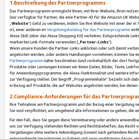
1.Beschreibung des Partnerprogramms
Das Partnerprogramm ermöglicht Ihnen, mit Ihrer Website, Ihren nutzer
(nur verfügbar für Partner, die eine Partner-ID für die Amazon UK We
„
Website
“) Geld zu verdienen, indem Sie Ihre Website mit einer der in
ist, einer anderen im
Vergütungskatalog für das Partnerprogramm
enth
Alexa Skill (über das Alexa Shopping Kit) verlinken. Entsprechende Lin
markierten Link-Formate verwenden („
Partner-Links
“).
Wenn unsere Kunden die Partner-Links anklicken oder sich damit verbi
angeboten werden, oder andere Handlungen vornehmen, können Sie eine
Partnerprogramm
näher beschrieben (und vorbehaltlich der dort festg
Produkte oder Leistungen können wir Ihnen Daten, Bilder, Texte, Linkfo
für Anwendungsprogramme, die Alexa-Funktionalität und weitere Inf
zur Verfügung stellen. Der Begriff „Programminhalte“ bezieht sich dabe
in Bezug auf Produkte, die auf Websites angeboten werden, bei denen 
2.Compliance-Anforderungen für das Partnerprog
Ihre Teilnahme am Partnerprogramm und der Bezug einer Vergütung setz
Sie sind verpflichtet, uns umgehend alle Informationen zu geben, die w
Für den Fall, dass Sie gegen diese Vereinbarung oder andere anwendba
uns zur Verfügung stehenden Rechten und Rechtsbehelfen, das Recht vo
Vergütungen ohne weitere Ankündigung (soweit nach geltendem Recht z
entsprechende Vergütungen zu haben) und zwar unabhängig davon, ob 