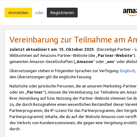
Anmelden
Registrieren
oder
Vereinbarung zur Teilnahme am 
zuletzt aktualisiert am
:
15. Oktober 2025
(Derzeitige Partner - 
Willkommen auf Amazons Partner-Website (die „
Partner-Website
“)
genannten Amazon-Gesellschaften („
Amazon
“ oder „
uns
“ oder ähnli
Übersetzungen stehen in folgenden Sprachen zur Verfügung :
Englisch
,
den Übersetzungen gilt die englische Fassung.
Natürliche oder juristische Personen, die an unserem Marketing-Partn
oder ein „
Partner
“), müssen die Vereinbarung zur Teilnahme am Ama
Ihrer Anmeldung auf bzw. Nutzung der Partner-Website stimmen Sie die
zu, die durch Bezugnahme einen wesentlichen Bestandteil dieser Verei
Partnerprogramm, die IP-Lizenz für das Partnerprogramm, den Vergütu
Partnerprogramm). Inhalte, die du auf der Website Amazon.com veröffe
des Verbots von Kundenrezensionen, die gegen eine Vergütung erstellt, 
durch.