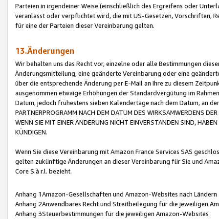
Parteien in irgendeiner Weise (einschließlich des Ergreifens oder Unt
veranlasst oder verpflichtet wird, die mit US-Gesetzen, Vorschriften,
für eine der Parteien dieser Vereinbarung gelten.
13.Änderungen
Wir behalten uns das Recht vor, einzelne oder alle Bestimmungen diese
Änderungsmitteilung, eine geänderte Vereinbarung oder eine geänderte 
über die entsprechende Änderung per E-Mail an Ihre zu diesem Zeitpun
ausgenommen etwaige Erhöhungen der Standardvergütung im Rahmen
Datum, jedoch frühestens sieben Kalendertage nach dem Datum, an de
PARTNERPROGRAMM NACH DEM DATUM DES WIRKSAMWERDENS DER Ä
WENN SIE MIT EINER ÄNDERUNG NICHT EINVERSTANDEN SIND, HABEN S
KÜNDIGEN.
Wenn Sie diese Vereinbarung mit Amazon France Services SAS geschlo
gelten zukünftige Änderungen an dieser Vereinbarung für Sie und Ama
Core S.à r.l. bezieht.
Anhang 1Amazon-Gesellschaften und Amazon-Websites nach Ländern
Anhang 2Anwendbares Recht und Streitbeilegung für die jeweiligen 
Anhang 3Steuerbestimmungen für die jeweiligen Amazon-Websites