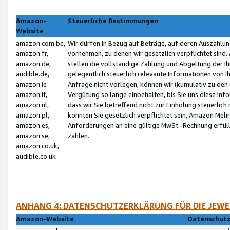
Amazon-
Steuerliche Bestimmungen
Website
amazon.com.be,
Wir dürfen in Bezug auf Beträge, auf deren Auszahlun
amazon.fr,
vornehmen, zu denen wir gesetzlich verpflichtet sind
amazon.de,
stellen die vollständige Zahlung und Abgeltung der 
audible.de,
gelegentlich steuerlich relevante Informationen von I
amazon.ie
Anfrage nicht vorlegen, können wir (kumulativ zu de
amazon.it,
Vergütung so lange einbehalten, bis Sie uns diese Inf
amazon.nl,
dass wir Sie betreffend nicht zur Einholung steuerlich 
amazon.pl,
könnten Sie gesetzlich verpflichtet sein, Amazon Meh
amazon.es,
Anforderungen an eine gültige MwSt.-Rechnung erfüllt
amazon.se,
zahlen.
amazon.co.uk,
audible.co.uk
ANHANG 4: DATENSCHUTZERKLÄRUNG FÜR DIE JEWE
Amazon-Website
Datenschutz