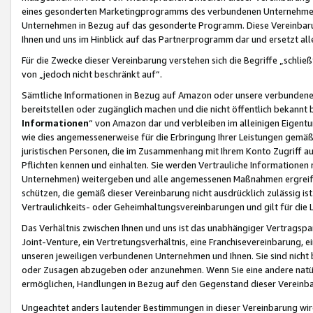
eines gesonderten Marketingprogramms des verbundenen Unternehmens
Unternehmen in Bezug auf das gesonderte Programm. Diese Vereinbarung
Ihnen und uns im Hinblick auf das Partnerprogramm dar und ersetzt al
Für die Zwecke dieser Vereinbarung verstehen sich die Begriffe „schließ
von „jedoch nicht beschränkt auf“.
Sämtliche Informationen in Bezug auf Amazon oder unsere verbunde
bereitstellen oder zugänglich machen und die nicht öffentlich bekannt bz
Informationen
“ von Amazon dar und verbleiben im alleinigen Eigent
wie dies angemessenerweise für die Erbringung Ihrer Leistungen gemäß d
juristischen Personen, die im Zusammenhang mit Ihrem Konto Zugriff au
Pflichten kennen und einhalten. Sie werden Vertrauliche Informationen 
Unternehmen) weitergeben und alle angemessenen Maßnahmen ergreifen
schützen, die gemäß dieser Vereinbarung nicht ausdrücklich zulässig is
Vertraulichkeits- oder Geheimhaltungsvereinbarungen und gilt für die
Das Verhältnis zwischen Ihnen und uns ist das unabhängiger Vertragspa
Joint-Venture, ein Vertretungsverhältnis, eine Franchisevereinbarung, 
unseren jeweiligen verbundenen Unternehmen und Ihnen. Sie sind ni
oder Zusagen abzugeben oder anzunehmen. Wenn Sie eine andere natürli
ermöglichen, Handlungen in Bezug auf den Gegenstand dieser Vereinbar
Ungeachtet anders lautender Bestimmungen in dieser Vereinbarung wird