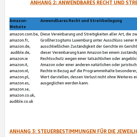
ANHANG 2: ANWENDBARES RECHT UND STRE
Amazon-
Anwendbares Recht und Streitbeilegung
Website
amazon.com.be,
Diese Vereinbarung und Streitigkeiten aller Art, die 
amazon.fr,
Großherzogtums Luxemburg unter Ausschluss seiner Kol
amazon.de,
ausschließlichen Zuständigkeit der Gerichte im Geri
audible.de,
dieser Vereinbarung kann Amazon bei einem zuständig
amazon.ie
Rechtsschutz wegen einer tatsächlichen oder angebli
amazon.it,
Amazon oder einer anderen natürlichen oder juristisc
amazon.nl,
Rechte in Bezug auf die Programminhalte besonderer,
amazon.pl,
Wert darstellen, dessen Verlust nicht ohne Weiteres e
amazon.es,
ausgeglichen werden kann.
amazon.se,
amazon.co.uk,
audible.co.uk
ANHANG 3: STEUERBESTIMMUNGEN FÜR DIE JEWEIL