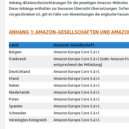
Anhang 4Datenschutzerklärungen für die jeweiligen Amazon-Websites
Diese Anhänge enthalten zur besseren Übersicht Übersetzungen. Sofe
vorgeschrieben ist, gilt im Falle von Abweichungen die englische Fass
ANHANG 1: AMAZON-GESELLSCHAFTEN UND AMAZO
Land
Amazon-Gesellschaft
Belgien
Amazon Europe Core S.à r.l.
Frankreich
Amazon Europe Core S.à r.l.(oder Amazon Fr
entsprechend der Mitteilung)
Deutschland
Amazon Europe Core S.à r.l.
Irland
Amazon Europe Core S.à r.l.
Italien
Amazon Europe Core S.à r.l.
Niederlande
Amazon Europe Core S.à r.l.
Polen
Amazon Europe Core S.à r.l.
Spanien
Amazon Europe Core S.à r.l.
Schweden
Amazon Europe Core S.à r.l.
Vereinigtes Königreich
Amazon Europe Core S.à r.l.