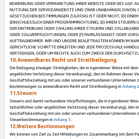
BEWERBUNG ODER VERMARKTUNG IHRER WEBSITE ODER DES GGF. AUF 
NUTZUNG DER SERVICEANGEBOTE UND ZWAR UNABHÄNGIG DAVON, O
GESETZLICHEN BESTIMMUNGEN ZULÄSSIG IST ODER NICHT, (D) EINE
(EINSCHLIESSLICH EINER PROGRAMMRICHTLINIE), (E) IHREN STEUER
DER EINTREIBUNG ODER ZAHLUNG IHRER STEUERN UND ZOLLABGAB
ODER ZOLLVERPFLICHTUNGEN, ODER (F) FAHRLÄSSIGKEIT ODER VORS
AUFTRAGNEHMER. WIR UND UNSERE BEAUFTRAGTEN KÖNNEN IM NAME
GERICHTLICHE SCHRITTE EINLEITEN UND JEDE PROZESSUALE HAND
VERTEIDIGEN, ODER UM RECHTE AUCH ZUM ZWECK DER DURCHSETZU
10.Anwendbares Recht und Streitbeilegung
Die Beilegung etwaiger Streitigkeiten, die in irgendeiner Weise mit de
angeblichen Verletzung dieser Vereinbarung), den im Rahmen dieser Ve
Geschäftsbeziehung mit uns oder unseren verbundenen Unternehmen zu
Bestimmungen zu anwendbarem Recht und Streitbeilegung in
Anhang 
11.Steuern
Steuern und damit verbundene Verpflichtungen, die in irgendeiner Wei
tatsächlichen oder angeblichen Verletzung dieser Vereinbarung), den 
Geschäftsbeziehung mit uns oder unseren verbundenen Unternehmen z
Steuerbestimmungen in
Anhang 3
.
12.Weitere Bestimmungen
Wir können von Zeit zu Zeit Mitteilungen im Zusammenhang mit dem Par