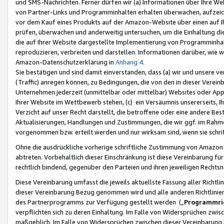
und SMS-Nachrichten. Ferner dürfen wir (a) Informationen über Ihre We
von Partner-Links und Programminhalten erhalten überwachen, aufzei
vor dem Kauf eines Produkts auf der Amazon-Website über einen auf Ih
prüfen, überwachen und anderweitig untersuchen, um die Einhaltung dies
die auf Ihrer Website dargestellte Implementierung von Programminhalt
reproduzieren, verbreiten und darstellen. Informationen darüber, wie w
Amazon-Datenschutzerklärung in
Anhang 4
.
Sie bestätigen und sind damit einverstanden, dass (a) wir und unsere 
(Traffic) anregen können, zu Bedingungen, die von den in dieser Vere
Unternehmen jederzeit (unmittelbar oder mittelbar) Websites oder Appl
Ihrer Website im Wettbewerb stehen, (c) ein Versäumnis unsererseits, I
Verzicht auf unser Recht darstellt, die betroffene oder eine andere B
Aktualisierungen, Handlungen und Zustimmungen, die wir ggf. im Rahme
vorgenommen bzw. erteilt werden und nur wirksam sind, wenn sie schri
Ohne die ausdrückliche vorherige schriftliche Zustimmung von Amazon
abtreten. Vorbehaltlich dieser Einschränkung ist diese Vereinbarung f
rechtlich bindend, gegenüber den Parteien und ihren jeweiligen Rech
Diese Vereinbarung umfasst die jeweils aktuellste Fassung aller Richtli
dieser Vereinbarung Bezug genommen wird und alle anderen Richtlinie
des Partnerprogramms zur Verfügung gestellt werden („
Programmric
verpflichten sich zu deren Einhaltung. Im Falle von Widersprüchen zwi
maßgeblich. Im Falle von Widersprüchen zwischen dieser Vereinbarun