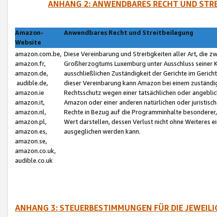
ANHANG 2: ANWENDBARES RECHT UND STRE
Amazon-
Anwendbares Recht und Streitbeilegung
Website
amazon.com.be,
Diese Vereinbarung und Streitigkeiten aller Art, die 
amazon.fr,
Großherzogtums Luxemburg unter Ausschluss seiner Kol
amazon.de,
ausschließlichen Zuständigkeit der Gerichte im Geri
audible.de,
dieser Vereinbarung kann Amazon bei einem zuständig
amazon.ie
Rechtsschutz wegen einer tatsächlichen oder angebli
amazon.it,
Amazon oder einer anderen natürlichen oder juristisc
amazon.nl,
Rechte in Bezug auf die Programminhalte besonderer,
amazon.pl,
Wert darstellen, dessen Verlust nicht ohne Weiteres e
amazon.es,
ausgeglichen werden kann.
amazon.se,
amazon.co.uk,
audible.co.uk
ANHANG 3: STEUERBESTIMMUNGEN FÜR DIE JEWEIL