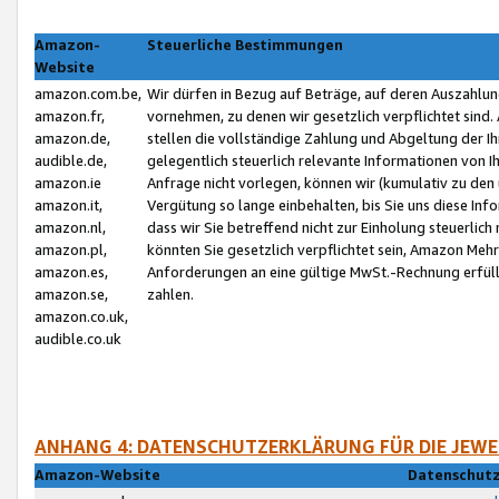
Amazon-
Steuerliche Bestimmungen
Website
amazon.com.be,
Wir dürfen in Bezug auf Beträge, auf deren Auszahlun
amazon.fr,
vornehmen, zu denen wir gesetzlich verpflichtet sind
amazon.de,
stellen die vollständige Zahlung und Abgeltung der 
audible.de,
gelegentlich steuerlich relevante Informationen von I
amazon.ie
Anfrage nicht vorlegen, können wir (kumulativ zu de
amazon.it,
Vergütung so lange einbehalten, bis Sie uns diese Inf
amazon.nl,
dass wir Sie betreffend nicht zur Einholung steuerlich 
amazon.pl,
könnten Sie gesetzlich verpflichtet sein, Amazon Meh
amazon.es,
Anforderungen an eine gültige MwSt.-Rechnung erfüllt
amazon.se,
zahlen.
amazon.co.uk,
audible.co.uk
ANHANG 4: DATENSCHUTZERKLÄRUNG FÜR DIE JEWE
Amazon-Website
Datenschutz