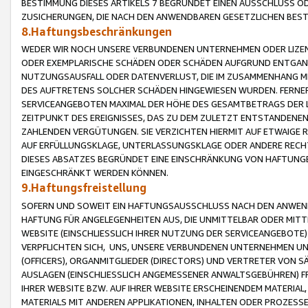
BESTIMMUNG DIESES ARTIKELS 7 BEGRÜNDET EINEN AUSSCHLUSS 
ZUSICHERUNGEN, DIE NACH DEN ANWENDBAREN GESETZLICHEN BE
8.Haftungsbeschränkungen
WEDER WIR NOCH UNSERE VERBUNDENEN UNTERNEHMEN ODER LIZEN
ODER EXEMPLARISCHE SCHÄDEN ODER SCHÄDEN AUFGRUND ENTGANG
NUTZUNGSAUSFALL ODER DATENVERLUST, DIE IM ZUSAMMENHANG MI
DES AUFTRETENS SOLCHER SCHÄDEN HINGEWIESEN WURDEN. FERN
SERVICEANGEBOTEN MAXIMAL DER HÖHE DES GESAMTBETRAGS DER 
ZEITPUNKT DES EREIGNISSES, DAS ZU DEM ZULETZT ENTSTANDENE
ZAHLENDEN VERGÜTUNGEN. SIE VERZICHTEN HIERMIT AUF ETWAIGE 
AUF ERFÜLLUNGSKLAGE, UNTERLASSUNGSKLAGE ODER ANDERE RECHT
DIESES ABSATZES BEGRÜNDET EINE EINSCHRÄNKUNG VON HAFTUNG
EINGESCHRÄNKT WERDEN KÖNNEN.
9.Haftungsfreistellung
SOFERN UND SOWEIT EIN HAFTUNGSAUSSCHLUSS NACH DEN ANWENDB
HAFTUNG FÜR ANGELEGENHEITEN AUS, DIE UNMITTELBAR ODER MITT
WEBSITE (EINSCHLIESSLICH IHRER NUTZUNG DER SERVICEANGEBOTE)
VERPFLICHTEN SICH, UNS, UNSERE VERBUNDENEN UNTERNEHMEN UN
(OFFICERS), ORGANMITGLIEDER (DIRECTORS) UND VERTRETER VON 
AUSLAGEN (EINSCHLIESSLICH ANGEMESSENER ANWALTSGEBÜHREN) FR
IHRER WEBSITE BZW. AUF IHRER WEBSITE ERSCHEINENDEM MATERIAL
MATERIALS MIT ANDEREN APPLIKATIONEN, INHALTEN ODER PROZESSE