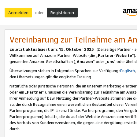
Anmelden
Registrieren
oder
Vereinbarung zur Teilnahme am 
zuletzt aktualisiert am
:
15. Oktober 2025
(Derzeitige Partner - 
Willkommen auf Amazons Partner-Website (die „
Partner-Website
“)
genannten Amazon-Gesellschaften („
Amazon
“ oder „
uns
“ oder ähnli
Übersetzungen stehen in folgenden Sprachen zur Verfügung :
Englisch
,
den Übersetzungen gilt die englische Fassung.
Natürliche oder juristische Personen, die an unserem Marketing-Partn
oder ein „
Partner
“), müssen die Vereinbarung zur Teilnahme am Ama
Ihrer Anmeldung auf bzw. Nutzung der Partner-Website stimmen Sie die
zu, die durch Bezugnahme einen wesentlichen Bestandteil dieser Verei
Partnerprogramm, die IP-Lizenz für das Partnerprogramm, den Vergütu
Partnerprogramm). Inhalte, die du auf der Website Amazon.com veröffe
des Verbots von Kundenrezensionen, die gegen eine Vergütung erstellt, 
durch.