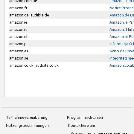
amazon.com.be
amazon.com.b
amazon.fr
Notice:Protec
amazon.de, audible.de
Amazon.de Da
amazon.ie
Amazon.ie Pri
amazon.it
Amazon.it Inf
amazon.nl
Amazon.nl Pri
amazon.pl
Informacja O
amazon.es
Aviso de Priv
amazon.se
Integritetsm
amazon.co.uk, audible.co.uk
Amazon.co.uk 
Teilnahmevereinbarung
Programmrichtlinien
Nutzungsbestimmungen
Kontaktiere uns