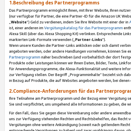
1.Beschreibung des Partnerprogramms
Das Partnerprogramm ermöglicht Ihnen, mit Ihrer Website, Ihren nutzer
(nur verfügbar für Partner, die eine Partner-ID für die Amazon UK We
„
Website
“) Geld zu verdienen, indem Sie Ihre Website mit einer der in
ist, einer anderen im
Vergütungskatalog für das Partnerprogramm
enth
Alexa Skill (über das Alexa Shopping Kit) verlinken. Entsprechende Lin
markierten Link-Formate verwenden („
Partner-Links
“).
Wenn unsere Kunden die Partner-Links anklicken oder sich damit verbi
angeboten werden, oder andere Handlungen vornehmen, können Sie eine
Partnerprogramm
näher beschrieben (und vorbehaltlich der dort festg
Produkte oder Leistungen können wir Ihnen Daten, Bilder, Texte, Linkfo
für Anwendungsprogramme, die Alexa-Funktionalität und weitere Inf
zur Verfügung stellen. Der Begriff „Programminhalte“ bezieht sich dabe
in Bezug auf Produkte, die auf Websites angeboten werden, bei denen 
2.Compliance-Anforderungen für das Partnerprog
Ihre Teilnahme am Partnerprogramm und der Bezug einer Vergütung setz
Sie sind verpflichtet, uns umgehend alle Informationen zu geben, die w
Für den Fall, dass Sie gegen diese Vereinbarung oder andere anwendba
uns zur Verfügung stehenden Rechten und Rechtsbehelfen, das Recht vo
Vergütungen ohne weitere Ankündigung (soweit nach geltendem Recht z
entsprechende Vergütungen zu haben) und zwar unabhängig davon, ob 