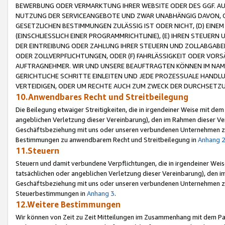
BEWERBUNG ODER VERMARKTUNG IHRER WEBSITE ODER DES GGF. AUF 
NUTZUNG DER SERVICEANGEBOTE UND ZWAR UNABHÄNGIG DAVON, O
GESETZLICHEN BESTIMMUNGEN ZULÄSSIG IST ODER NICHT, (D) EINE
(EINSCHLIESSLICH EINER PROGRAMMRICHTLINIE), (E) IHREN STEUER
DER EINTREIBUNG ODER ZAHLUNG IHRER STEUERN UND ZOLLABGAB
ODER ZOLLVERPFLICHTUNGEN, ODER (F) FAHRLÄSSIGKEIT ODER VORS
AUFTRAGNEHMER. WIR UND UNSERE BEAUFTRAGTEN KÖNNEN IM NAME
GERICHTLICHE SCHRITTE EINLEITEN UND JEDE PROZESSUALE HAND
VERTEIDIGEN, ODER UM RECHTE AUCH ZUM ZWECK DER DURCHSETZU
10.Anwendbares Recht und Streitbeilegung
Die Beilegung etwaiger Streitigkeiten, die in irgendeiner Weise mit de
angeblichen Verletzung dieser Vereinbarung), den im Rahmen dieser Ve
Geschäftsbeziehung mit uns oder unseren verbundenen Unternehmen zu
Bestimmungen zu anwendbarem Recht und Streitbeilegung in
Anhang 
11.Steuern
Steuern und damit verbundene Verpflichtungen, die in irgendeiner Wei
tatsächlichen oder angeblichen Verletzung dieser Vereinbarung), den 
Geschäftsbeziehung mit uns oder unseren verbundenen Unternehmen z
Steuerbestimmungen in
Anhang 3
.
12.Weitere Bestimmungen
Wir können von Zeit zu Zeit Mitteilungen im Zusammenhang mit dem Par