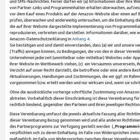
und SMS-Nachrichten. Ferner dürfen wir (a) Informationen über Ihre We
von Partner-Links und Programminhalten erhalten überwachen, aufzei
vor dem Kauf eines Produkts auf der Amazon-Website über einen auf Ih
prüfen, überwachen und anderweitig untersuchen, um die Einhaltung dies
die auf Ihrer Website dargestellte Implementierung von Programminhalt
reproduzieren, verbreiten und darstellen. Informationen darüber, wie w
Amazon-Datenschutzerklärung in
Anhang 4
.
Sie bestätigen und sind damit einverstanden, dass (a) wir und unsere 
(Traffic) anregen können, zu Bedingungen, die von den in dieser Vere
Unternehmen jederzeit (unmittelbar oder mittelbar) Websites oder Appl
Ihrer Website im Wettbewerb stehen, (c) ein Versäumnis unsererseits, I
Verzicht auf unser Recht darstellt, die betroffene oder eine andere B
Aktualisierungen, Handlungen und Zustimmungen, die wir ggf. im Rahme
vorgenommen bzw. erteilt werden und nur wirksam sind, wenn sie schri
Ohne die ausdrückliche vorherige schriftliche Zustimmung von Amazon
abtreten. Vorbehaltlich dieser Einschränkung ist diese Vereinbarung f
rechtlich bindend, gegenüber den Parteien und ihren jeweiligen Rech
Diese Vereinbarung umfasst die jeweils aktuellste Fassung aller Richtli
dieser Vereinbarung Bezug genommen wird und alle anderen Richtlinie
des Partnerprogramms zur Verfügung gestellt werden („
Programmric
verpflichten sich zu deren Einhaltung. Im Falle von Widersprüchen zwi
maßgeblich. Im Falle von Widersprüchen zwischen dieser Vereinbarun