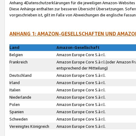
Anhang 4Datenschutzerklärungen für die jeweiligen Amazon-Websites
Diese Anhänge enthalten zur besseren Übersicht Übersetzungen. Sofe
vorgeschrieben ist, gilt im Falle von Abweichungen die englische Fass
ANHANG 1: AMAZON-GESELLSCHAFTEN UND AMAZO
Land
Amazon-Gesellschaft
Belgien
Amazon Europe Core S.à r.l.
Frankreich
Amazon Europe Core S.à r.l.(oder Amazon Fr
entsprechend der Mitteilung)
Deutschland
Amazon Europe Core S.à r.l.
Irland
Amazon Europe Core S.à r.l.
Italien
Amazon Europe Core S.à r.l.
Niederlande
Amazon Europe Core S.à r.l.
Polen
Amazon Europe Core S.à r.l.
Spanien
Amazon Europe Core S.à r.l.
Schweden
Amazon Europe Core S.à r.l.
Vereinigtes Königreich
Amazon Europe Core S.à r.l.