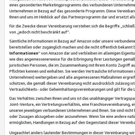
eines gesonderten Marketingprogramms des verbundenen Unternehmens
Unternehmen in Bezug auf das gesonderte Programm. Diese Vereinbarung
Ihnen und uns im Hinblick auf das Partnerprogramm dar und ersetzt al
Für die Zwecke dieser Vereinbarung verstehen sich die Begriffe „schließ
von „jedoch nicht beschränkt auf“.
Sämtliche Informationen in Bezug auf Amazon oder unsere verbunde
bereitstellen oder zugänglich machen und die nicht öffentlich bekannt bz
Informationen
“ von Amazon dar und verbleiben im alleinigen Eigent
wie dies angemessenerweise für die Erbringung Ihrer Leistungen gemäß d
juristischen Personen, die im Zusammenhang mit Ihrem Konto Zugriff au
Pflichten kennen und einhalten. Sie werden Vertrauliche Informationen 
Unternehmen) weitergeben und alle angemessenen Maßnahmen ergreifen
schützen, die gemäß dieser Vereinbarung nicht ausdrücklich zulässig is
Vertraulichkeits- oder Geheimhaltungsvereinbarungen und gilt für die
Das Verhältnis zwischen Ihnen und uns ist das unabhängiger Vertragspa
Joint-Venture, ein Vertretungsverhältnis, eine Franchisevereinbarung, 
unseren jeweiligen verbundenen Unternehmen und Ihnen. Sie sind ni
oder Zusagen abzugeben oder anzunehmen. Wenn Sie eine andere natürli
ermöglichen, Handlungen in Bezug auf den Gegenstand dieser Vereinbar
Ungeachtet anders lautender Bestimmungen in dieser Vereinbarung wird