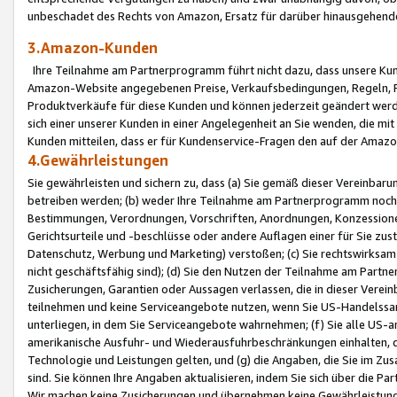
unbeschadet des Rechts von Amazon, Ersatz für darüber hinausgehen
3.Amazon-Kunden
Ihre Teilnahme am Partnerprogramm führt nicht dazu, dass unsere Kun
Amazon-Website angegebenen Preise, Verkaufsbedingungen, Regeln, Ri
Produktverkäufe für diese Kunden und können jederzeit geändert werde
sich einer unserer Kunden in einer Angelegenheit an Sie wenden, die 
Kunden mitteilen, dass er für Kundenservice-Fragen den auf der Ama
4.Gewährleistungen
Sie gewährleisten und sichern zu, dass (a) Sie gemäß dieser Vereinba
betreiben werden; (b) weder Ihre Teilnahme am Partnerprogramm noch d
Bestimmungen, Verordnungen, Vorschriften, Anordnungen, Konzessionen,
Gerichtsurteile und -beschlüsse oder andere Auflagen einer für Sie zu
Datenschutz, Werbung und Marketing) verstoßen; (c) Sie rechtswirksam 
nicht geschäftsfähig sind); (d) Sie den Nutzen der Teilnahme am Partne
Zusicherungen, Garantien oder Aussagen verlassen, die in dieser Verein
teilnehmen und keine Serviceangebote nutzen, wenn Sie US-Handelssa
unterliegen, in dem Sie Serviceangebote wahrnehmen; (f) Sie alle US
amerikanische Ausfuhr- und Wiederausfuhrbeschränkungen einhalten, 
Technologie und Leistungen gelten, und (g) die Angaben, die Sie im 
sind. Sie können Ihre Angaben aktualisieren, indem Sie sich über die 
Wir machen keine Zusicherungen und übernehmen keine Gewährleistun