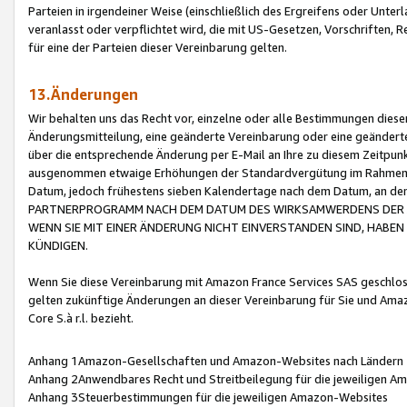
Parteien in irgendeiner Weise (einschließlich des Ergreifens oder Unt
veranlasst oder verpflichtet wird, die mit US-Gesetzen, Vorschriften,
für eine der Parteien dieser Vereinbarung gelten.
13.Änderungen
Wir behalten uns das Recht vor, einzelne oder alle Bestimmungen diese
Änderungsmitteilung, eine geänderte Vereinbarung oder eine geänderte 
über die entsprechende Änderung per E-Mail an Ihre zu diesem Zeitpun
ausgenommen etwaige Erhöhungen der Standardvergütung im Rahmen
Datum, jedoch frühestens sieben Kalendertage nach dem Datum, an de
PARTNERPROGRAMM NACH DEM DATUM DES WIRKSAMWERDENS DER Ä
WENN SIE MIT EINER ÄNDERUNG NICHT EINVERSTANDEN SIND, HABEN S
KÜNDIGEN.
Wenn Sie diese Vereinbarung mit Amazon France Services SAS geschlo
gelten zukünftige Änderungen an dieser Vereinbarung für Sie und Ama
Core S.à r.l. bezieht.
Anhang 1Amazon-Gesellschaften und Amazon-Websites nach Ländern
Anhang 2Anwendbares Recht und Streitbeilegung für die jeweiligen 
Anhang 3Steuerbestimmungen für die jeweiligen Amazon-Websites