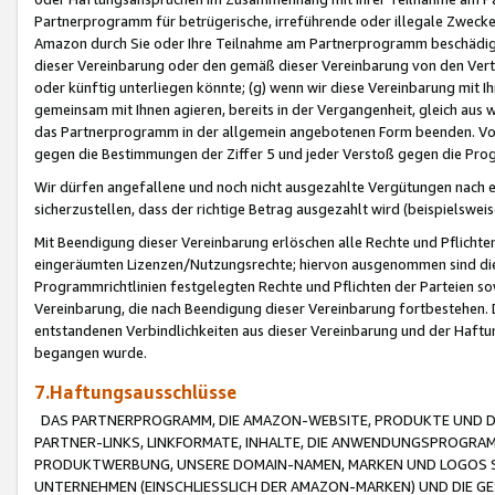
Partnerprogramm für betrügerische, irreführende oder illegale Zwecke
Amazon durch Sie oder Ihre Teilnahme am Partnerprogramm beschädig
dieser Vereinbarung oder den gemäß dieser Vereinbarung von den Vertr
oder künftig unterliegen könnte; (g) wenn wir diese Vereinbarung mit I
gemeinsam mit Ihnen agieren, bereits in der Vergangenheit, gleich aus
das Partnerprogramm in der allgemein angebotenen Form beenden. Vors
gegen die Bestimmungen der Ziffer 5 und jeder Verstoß gegen die Prog
Wir dürfen angefallene und noch nicht ausgezahlte Vergütungen nach 
sicherzustellen, dass der richtige Betrag ausgezahlt wird (beispielsw
Mit Beendigung dieser Vereinbarung erlöschen alle Rechte und Pflichte
eingeräumten Lizenzen/Nutzungsrechte; hiervon ausgenommen sind die in 
Programmrichtlinien festgelegten Rechte und Pflichten der Parteien sow
Vereinbarung, die nach Beendigung dieser Vereinbarung fortbestehen. D
entstandenen Verbindlichkeiten aus dieser Vereinbarung und der Haft
begangen wurde.
7.Haftungsausschlüsse
DAS PARTNERPROGRAMM, DIE AMAZON-WEBSITE, PRODUKTE UND DI
PARTNER-LINKS, LINKFORMATE, INHALTE, DIE ANWENDUNGSPROGR
PRODUKTWERBUNG, UNSERE DOMAIN-NAMEN, MARKEN UND LOGOS S
UNTERNEHMEN (EINSCHLIESSLICH DER AMAZON-MARKEN) UND DIE GE