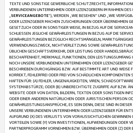
TEXTE UND SONSTIGE GEWERBLICHE SCHUTZRECHTE, INFORMATIONE
VERBUNDENEN UNTERNEHMEN ODER LIZENZGEBERN IM RAHMEN DES
„
SERVICEANGEBOTE
“), WERDEN „WIE BESEHEN“ UND „WIE VERFÜ
ODER LIZENZGEBER MACHEN ZUSICHERUNGEN ODER ÜBERNEHMEN GEW
GESETZLICH ODER IN SONSTIGER WEISE, IN BEZUG AUF DIE SERVI
SCHLIESSEN JEGLICHE GEWÄHRLEISTUNGEN IN BEZUG AUF DIE SERVI
GEWÄHRLEISTUNGEN BEZÜGLICH RECHTSMÄNGELN, MARKTGÄNGIGKEIT
VERWENDUNGSZWECK, NICHTVERLETZUNG SOWIE GEWÄHRLEISTUNGEN 
ÜBLICHEN GESCHÄFTSVERKEHR, DER LEISTUNG ODER HANDELSBRÄUCH
BESCHAFFENHEIT, MERKMALE, FUNKTIONEN, DEN LEISTUNGSUMFANG 
NOCH UNSERE VERBUNDENEN UNTERNEHMEN ODER LIZENZGEBER GEWÄ
BESCHRIEBEN DURCHGÄNGIG BZW. AUF BESTIMMTE ART UND WEISE
KORREKT, FEHLERFREI ODER FREI VON SCHÄDLICHEN KOMPONENTEN
HAFTEN FÜR: (A) FEHLER, UNGENAUIGKEITEN, VIREN, SCHADSOFTW
SYSTEMABSTÜRZE; ODER (B) UNBERECHTIGTE ZUGRIFFE AUF BZW. 
WEBSITE ODER VON DATEN, BILDERN, TEXTEN ODER SONSTIGEN INF
ODER EINER ANDEREN NATÜRLICHEN ODER JURISTISCHEN PERSON OD
GEWÄHRLEISTUNGSANSPRÜCHE, ES SEIN DENN, DIESE SIND IN DIES
UNSERE VERBUNDENEN UNTERNEHMEN ODER LIZENZGEBER FÜR EN
AUFGRUND (X) DES VERLUSTS VON VORAUSSICHTLICHEN GEWINNEN
VORTEILEN SOWIE (Y) VON INVESTITIONEN, AUFWENDUNGEN ODER VE
PARTNERPROGRAMM VORNEHMEN BZW. ÜBERNEHMEN ODER (Z) DER 