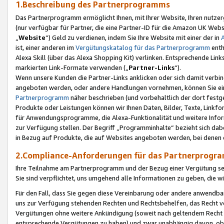
1.Beschreibung des Partnerprogramms
Das Partnerprogramm ermöglicht Ihnen, mit Ihrer Website, Ihren nutzer
(nur verfügbar für Partner, die eine Partner-ID für die Amazon UK We
„
Website
“) Geld zu verdienen, indem Sie Ihre Website mit einer der in
ist, einer anderen im
Vergütungskatalog für das Partnerprogramm
enth
Alexa Skill (über das Alexa Shopping Kit) verlinken. Entsprechende Lin
markierten Link-Formate verwenden („
Partner-Links
“).
Wenn unsere Kunden die Partner-Links anklicken oder sich damit verbi
angeboten werden, oder andere Handlungen vornehmen, können Sie eine
Partnerprogramm
näher beschrieben (und vorbehaltlich der dort festg
Produkte oder Leistungen können wir Ihnen Daten, Bilder, Texte, Linkfo
für Anwendungsprogramme, die Alexa-Funktionalität und weitere Inf
zur Verfügung stellen. Der Begriff „Programminhalte“ bezieht sich dabe
in Bezug auf Produkte, die auf Websites angeboten werden, bei denen 
2.Compliance-Anforderungen für das Partnerprog
Ihre Teilnahme am Partnerprogramm und der Bezug einer Vergütung setz
Sie sind verpflichtet, uns umgehend alle Informationen zu geben, die w
Für den Fall, dass Sie gegen diese Vereinbarung oder andere anwendba
uns zur Verfügung stehenden Rechten und Rechtsbehelfen, das Recht vo
Vergütungen ohne weitere Ankündigung (soweit nach geltendem Recht z
entsprechende Vergütungen zu haben) und zwar unabhängig davon, ob 