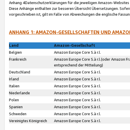
Anhang 4Datenschutzerklärungen für die jeweiligen Amazon-Websites
Diese Anhänge enthalten zur besseren Übersicht Übersetzungen. Sofe
vorgeschrieben ist, gilt im Falle von Abweichungen die englische Fass
ANHANG 1: AMAZON-GESELLSCHAFTEN UND AMAZO
Land
Amazon-Gesellschaft
Belgien
Amazon Europe Core S.à r.l.
Frankreich
Amazon Europe Core S.à r.l.(oder Amazon Fr
entsprechend der Mitteilung)
Deutschland
Amazon Europe Core S.à r.l.
Irland
Amazon Europe Core S.à r.l.
Italien
Amazon Europe Core S.à r.l.
Niederlande
Amazon Europe Core S.à r.l.
Polen
Amazon Europe Core S.à r.l.
Spanien
Amazon Europe Core S.à r.l.
Schweden
Amazon Europe Core S.à r.l.
Vereinigtes Königreich
Amazon Europe Core S.à r.l.