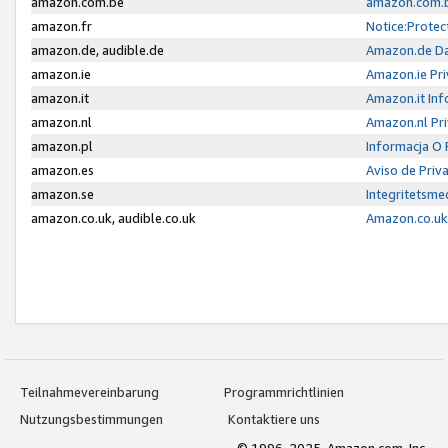
amazon.com.be
amazon.com.b
amazon.fr
Notice:Protec
amazon.de, audible.de
Amazon.de Da
amazon.ie
Amazon.ie Pri
amazon.it
Amazon.it Inf
amazon.nl
Amazon.nl Pri
amazon.pl
Informacja O
amazon.es
Aviso de Priv
amazon.se
Integritetsm
amazon.co.uk, audible.co.uk
Amazon.co.uk 
Teilnahmevereinbarung
Programmrichtlinien
Nutzungsbestimmungen
Kontaktiere uns