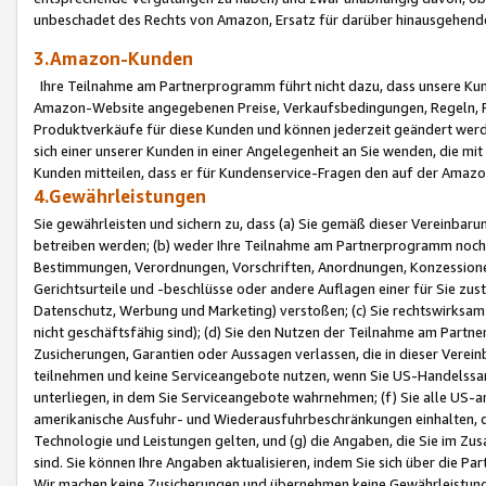
unbeschadet des Rechts von Amazon, Ersatz für darüber hinausgehen
3.Amazon-Kunden
Ihre Teilnahme am Partnerprogramm führt nicht dazu, dass unsere Kun
Amazon-Website angegebenen Preise, Verkaufsbedingungen, Regeln, Ri
Produktverkäufe für diese Kunden und können jederzeit geändert werde
sich einer unserer Kunden in einer Angelegenheit an Sie wenden, die 
Kunden mitteilen, dass er für Kundenservice-Fragen den auf der Ama
4.Gewährleistungen
Sie gewährleisten und sichern zu, dass (a) Sie gemäß dieser Vereinba
betreiben werden; (b) weder Ihre Teilnahme am Partnerprogramm noch d
Bestimmungen, Verordnungen, Vorschriften, Anordnungen, Konzessionen,
Gerichtsurteile und -beschlüsse oder andere Auflagen einer für Sie zu
Datenschutz, Werbung und Marketing) verstoßen; (c) Sie rechtswirksam 
nicht geschäftsfähig sind); (d) Sie den Nutzen der Teilnahme am Partne
Zusicherungen, Garantien oder Aussagen verlassen, die in dieser Verein
teilnehmen und keine Serviceangebote nutzen, wenn Sie US-Handelssa
unterliegen, in dem Sie Serviceangebote wahrnehmen; (f) Sie alle US
amerikanische Ausfuhr- und Wiederausfuhrbeschränkungen einhalten, 
Technologie und Leistungen gelten, und (g) die Angaben, die Sie im 
sind. Sie können Ihre Angaben aktualisieren, indem Sie sich über die 
Wir machen keine Zusicherungen und übernehmen keine Gewährleistun