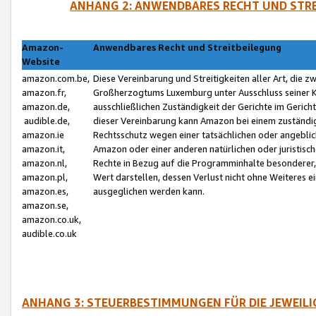
ANHANG 2: ANWENDBARES RECHT UND STRE
Amazon-
Anwendbares Recht und Streitbeilegung
Website
amazon.com.be,
Diese Vereinbarung und Streitigkeiten aller Art, die 
amazon.fr,
Großherzogtums Luxemburg unter Ausschluss seiner Kol
amazon.de,
ausschließlichen Zuständigkeit der Gerichte im Geri
audible.de,
dieser Vereinbarung kann Amazon bei einem zuständig
amazon.ie
Rechtsschutz wegen einer tatsächlichen oder angebli
amazon.it,
Amazon oder einer anderen natürlichen oder juristisc
amazon.nl,
Rechte in Bezug auf die Programminhalte besonderer,
amazon.pl,
Wert darstellen, dessen Verlust nicht ohne Weiteres e
amazon.es,
ausgeglichen werden kann.
amazon.se,
amazon.co.uk,
audible.co.uk
ANHANG 3: STEUERBESTIMMUNGEN FÜR DIE JEWEIL