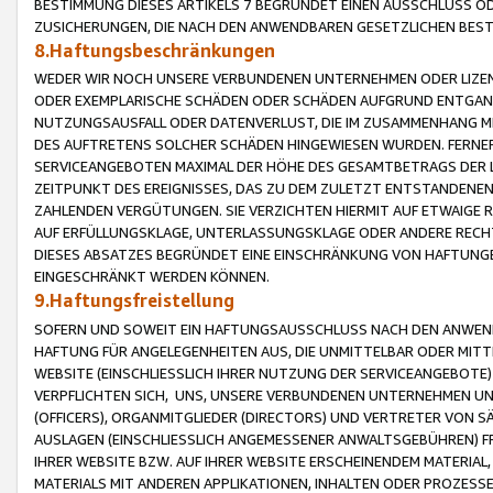
BESTIMMUNG DIESES ARTIKELS 7 BEGRÜNDET EINEN AUSSCHLUSS 
ZUSICHERUNGEN, DIE NACH DEN ANWENDBAREN GESETZLICHEN BE
8.Haftungsbeschränkungen
WEDER WIR NOCH UNSERE VERBUNDENEN UNTERNEHMEN ODER LIZEN
ODER EXEMPLARISCHE SCHÄDEN ODER SCHÄDEN AUFGRUND ENTGANG
NUTZUNGSAUSFALL ODER DATENVERLUST, DIE IM ZUSAMMENHANG MI
DES AUFTRETENS SOLCHER SCHÄDEN HINGEWIESEN WURDEN. FERN
SERVICEANGEBOTEN MAXIMAL DER HÖHE DES GESAMTBETRAGS DER 
ZEITPUNKT DES EREIGNISSES, DAS ZU DEM ZULETZT ENTSTANDENE
ZAHLENDEN VERGÜTUNGEN. SIE VERZICHTEN HIERMIT AUF ETWAIGE 
AUF ERFÜLLUNGSKLAGE, UNTERLASSUNGSKLAGE ODER ANDERE RECHT
DIESES ABSATZES BEGRÜNDET EINE EINSCHRÄNKUNG VON HAFTUNG
EINGESCHRÄNKT WERDEN KÖNNEN.
9.Haftungsfreistellung
SOFERN UND SOWEIT EIN HAFTUNGSAUSSCHLUSS NACH DEN ANWENDB
HAFTUNG FÜR ANGELEGENHEITEN AUS, DIE UNMITTELBAR ODER MITT
WEBSITE (EINSCHLIESSLICH IHRER NUTZUNG DER SERVICEANGEBOTE)
VERPFLICHTEN SICH, UNS, UNSERE VERBUNDENEN UNTERNEHMEN UN
(OFFICERS), ORGANMITGLIEDER (DIRECTORS) UND VERTRETER VON 
AUSLAGEN (EINSCHLIESSLICH ANGEMESSENER ANWALTSGEBÜHREN) FR
IHRER WEBSITE BZW. AUF IHRER WEBSITE ERSCHEINENDEM MATERIAL
MATERIALS MIT ANDEREN APPLIKATIONEN, INHALTEN ODER PROZESSE