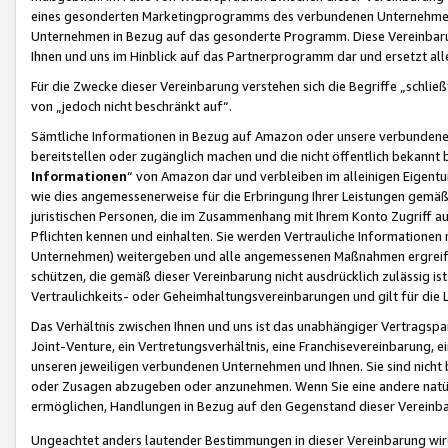
eines gesonderten Marketingprogramms des verbundenen Unternehmens
Unternehmen in Bezug auf das gesonderte Programm. Diese Vereinbarung
Ihnen und uns im Hinblick auf das Partnerprogramm dar und ersetzt al
Für die Zwecke dieser Vereinbarung verstehen sich die Begriffe „schließ
von „jedoch nicht beschränkt auf“.
Sämtliche Informationen in Bezug auf Amazon oder unsere verbunde
bereitstellen oder zugänglich machen und die nicht öffentlich bekannt bz
Informationen
“ von Amazon dar und verbleiben im alleinigen Eigent
wie dies angemessenerweise für die Erbringung Ihrer Leistungen gemäß d
juristischen Personen, die im Zusammenhang mit Ihrem Konto Zugriff au
Pflichten kennen und einhalten. Sie werden Vertrauliche Informationen 
Unternehmen) weitergeben und alle angemessenen Maßnahmen ergreifen
schützen, die gemäß dieser Vereinbarung nicht ausdrücklich zulässig is
Vertraulichkeits- oder Geheimhaltungsvereinbarungen und gilt für die
Das Verhältnis zwischen Ihnen und uns ist das unabhängiger Vertragspa
Joint-Venture, ein Vertretungsverhältnis, eine Franchisevereinbarung, 
unseren jeweiligen verbundenen Unternehmen und Ihnen. Sie sind ni
oder Zusagen abzugeben oder anzunehmen. Wenn Sie eine andere natürli
ermöglichen, Handlungen in Bezug auf den Gegenstand dieser Vereinbar
Ungeachtet anders lautender Bestimmungen in dieser Vereinbarung wird