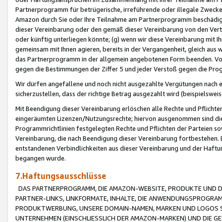
Partnerprogramm für betrügerische, irreführende oder illegale Zwecke
Amazon durch Sie oder Ihre Teilnahme am Partnerprogramm beschädig
dieser Vereinbarung oder den gemäß dieser Vereinbarung von den Vertr
oder künftig unterliegen könnte; (g) wenn wir diese Vereinbarung mit I
gemeinsam mit Ihnen agieren, bereits in der Vergangenheit, gleich aus
das Partnerprogramm in der allgemein angebotenen Form beenden. Vors
gegen die Bestimmungen der Ziffer 5 und jeder Verstoß gegen die Prog
Wir dürfen angefallene und noch nicht ausgezahlte Vergütungen nach 
sicherzustellen, dass der richtige Betrag ausgezahlt wird (beispielsw
Mit Beendigung dieser Vereinbarung erlöschen alle Rechte und Pflichte
eingeräumten Lizenzen/Nutzungsrechte; hiervon ausgenommen sind die in 
Programmrichtlinien festgelegten Rechte und Pflichten der Parteien sow
Vereinbarung, die nach Beendigung dieser Vereinbarung fortbestehen. D
entstandenen Verbindlichkeiten aus dieser Vereinbarung und der Haft
begangen wurde.
7.Haftungsausschlüsse
DAS PARTNERPROGRAMM, DIE AMAZON-WEBSITE, PRODUKTE UND DI
PARTNER-LINKS, LINKFORMATE, INHALTE, DIE ANWENDUNGSPROGR
PRODUKTWERBUNG, UNSERE DOMAIN-NAMEN, MARKEN UND LOGOS S
UNTERNEHMEN (EINSCHLIESSLICH DER AMAZON-MARKEN) UND DIE GE