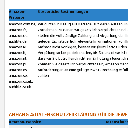
Amazon-
Steuerliche Bestimmungen
Website
amazon.com.be,
Wir dürfen in Bezug auf Beträge, auf deren Auszahlun
amazon.fr,
vornehmen, zu denen wir gesetzlich verpflichtet sind
amazon.de,
stellen die vollständige Zahlung und Abgeltung der 
audible.de,
gelegentlich steuerlich relevante Informationen von I
amazon.ie
Anfrage nicht vorlegen, können wir (kumulativ zu de
amazon.it,
Vergütung so lange einbehalten, bis Sie uns diese Inf
amazon.nl,
dass wir Sie betreffend nicht zur Einholung steuerlich 
amazon.pl,
könnten Sie gesetzlich verpflichtet sein, Amazon Meh
amazon.es,
Anforderungen an eine gültige MwSt.-Rechnung erfüllt
amazon.se,
zahlen.
amazon.co.uk,
audible.co.uk
ANHANG 4: DATENSCHUTZERKLÄRUNG FÜR DIE JEWE
Amazon-Website
Datenschutz