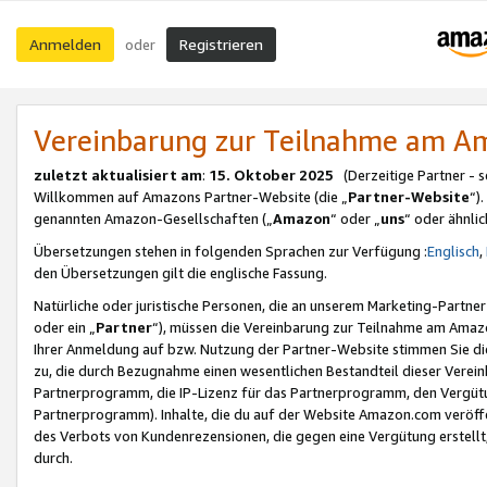
Anmelden
Registrieren
oder
Vereinbarung zur Teilnahme am 
zuletzt aktualisiert am
:
15. Oktober 2025
(Derzeitige Partner - 
Willkommen auf Amazons Partner-Website (die „
Partner-Website
“)
genannten Amazon-Gesellschaften („
Amazon
“ oder „
uns
“ oder ähnli
Übersetzungen stehen in folgenden Sprachen zur Verfügung :
Englisch
,
den Übersetzungen gilt die englische Fassung.
Natürliche oder juristische Personen, die an unserem Marketing-Partn
oder ein „
Partner
“), müssen die Vereinbarung zur Teilnahme am Ama
Ihrer Anmeldung auf bzw. Nutzung der Partner-Website stimmen Sie die
zu, die durch Bezugnahme einen wesentlichen Bestandteil dieser Verei
Partnerprogramm, die IP-Lizenz für das Partnerprogramm, den Vergütu
Partnerprogramm). Inhalte, die du auf der Website Amazon.com veröffe
des Verbots von Kundenrezensionen, die gegen eine Vergütung erstellt, 
durch.