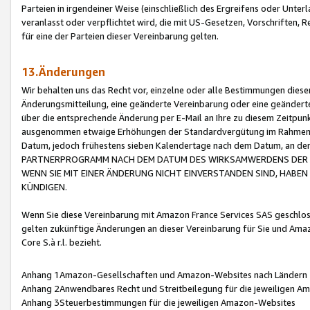
Parteien in irgendeiner Weise (einschließlich des Ergreifens oder Unt
veranlasst oder verpflichtet wird, die mit US-Gesetzen, Vorschriften,
für eine der Parteien dieser Vereinbarung gelten.
13.Änderungen
Wir behalten uns das Recht vor, einzelne oder alle Bestimmungen diese
Änderungsmitteilung, eine geänderte Vereinbarung oder eine geänderte 
über die entsprechende Änderung per E-Mail an Ihre zu diesem Zeitpun
ausgenommen etwaige Erhöhungen der Standardvergütung im Rahmen
Datum, jedoch frühestens sieben Kalendertage nach dem Datum, an de
PARTNERPROGRAMM NACH DEM DATUM DES WIRKSAMWERDENS DER Ä
WENN SIE MIT EINER ÄNDERUNG NICHT EINVERSTANDEN SIND, HABEN S
KÜNDIGEN.
Wenn Sie diese Vereinbarung mit Amazon France Services SAS geschlo
gelten zukünftige Änderungen an dieser Vereinbarung für Sie und Ama
Core S.à r.l. bezieht.
Anhang 1Amazon-Gesellschaften und Amazon-Websites nach Ländern
Anhang 2Anwendbares Recht und Streitbeilegung für die jeweiligen 
Anhang 3Steuerbestimmungen für die jeweiligen Amazon-Websites