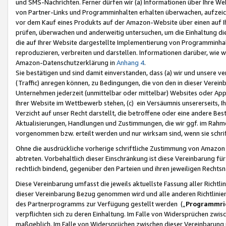
und SMS-Nachrichten. Ferner dürfen wir (a) Informationen über Ihre We
von Partner-Links und Programminhalten erhalten überwachen, aufzei
vor dem Kauf eines Produkts auf der Amazon-Website über einen auf Ih
prüfen, überwachen und anderweitig untersuchen, um die Einhaltung dies
die auf Ihrer Website dargestellte Implementierung von Programminhalt
reproduzieren, verbreiten und darstellen. Informationen darüber, wie w
Amazon-Datenschutzerklärung in
Anhang 4
.
Sie bestätigen und sind damit einverstanden, dass (a) wir und unsere 
(Traffic) anregen können, zu Bedingungen, die von den in dieser Vere
Unternehmen jederzeit (unmittelbar oder mittelbar) Websites oder Appl
Ihrer Website im Wettbewerb stehen, (c) ein Versäumnis unsererseits, I
Verzicht auf unser Recht darstellt, die betroffene oder eine andere B
Aktualisierungen, Handlungen und Zustimmungen, die wir ggf. im Rahme
vorgenommen bzw. erteilt werden und nur wirksam sind, wenn sie schri
Ohne die ausdrückliche vorherige schriftliche Zustimmung von Amazon
abtreten. Vorbehaltlich dieser Einschränkung ist diese Vereinbarung f
rechtlich bindend, gegenüber den Parteien und ihren jeweiligen Rech
Diese Vereinbarung umfasst die jeweils aktuellste Fassung aller Richtli
dieser Vereinbarung Bezug genommen wird und alle anderen Richtlinie
des Partnerprogramms zur Verfügung gestellt werden („
Programmric
verpflichten sich zu deren Einhaltung. Im Falle von Widersprüchen zwi
maßgeblich. Im Falle von Widersprüchen zwischen dieser Vereinbarun