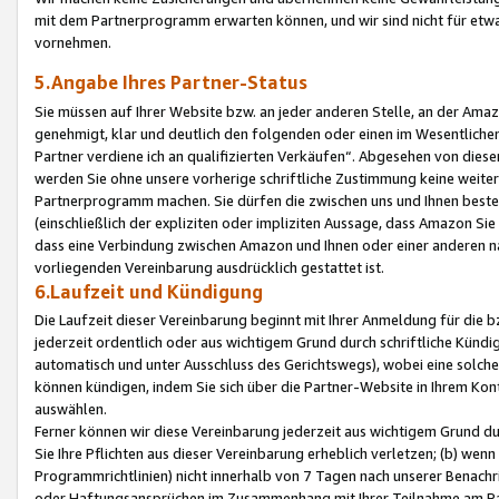
mit dem Partnerprogramm erwarten können, und wir sind nicht für etwa
vornehmen.
5.Angabe Ihres Partner-Status
Sie müssen auf Ihrer Website bzw. an jeder anderen Stelle, an der Am
genehmigt, klar und deutlich den folgenden oder einen im Wesentlichen
Partner verdiene ich an qualifizierten Verkäufen“. Abgesehen von die
werden Sie ohne unsere vorherige schriftliche Zustimmung keine weite
Partnerprogramm machen. Sie dürfen die zwischen uns und Ihnen best
(einschließlich der expliziten oder impliziten Aussage, dass Amazon Si
dass eine Verbindung zwischen Amazon und Ihnen oder einer anderen natü
vorliegenden Vereinbarung ausdrücklich gestattet ist.
6.Laufzeit und Kündigung
Die Laufzeit dieser Vereinbarung beginnt mit Ihrer Anmeldung für die 
jederzeit ordentlich oder aus wichtigem Grund durch schriftliche Kündi
automatisch und unter Ausschluss des Gerichtswegs), wobei eine solch
können kündigen, indem Sie sich über die Partner-Website in Ihrem Ko
auswählen.
Ferner können wir diese Vereinbarung jederzeit aus wichtigem Grund dur
Sie Ihre Pflichten aus dieser Vereinbarung erheblich verletzen; (b) wen
Programmrichtlinien) nicht innerhalb von 7 Tagen nach unserer Benachr
oder Haftungsansprüchen im Zusammenhang mit Ihrer Teilnahme am Pa