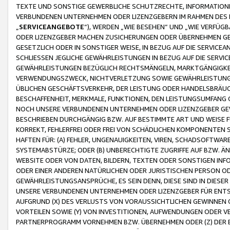
TEXTE UND SONSTIGE GEWERBLICHE SCHUTZRECHTE, INFORMATIONE
VERBUNDENEN UNTERNEHMEN ODER LIZENZGEBERN IM RAHMEN DES
„
SERVICEANGEBOTE
“), WERDEN „WIE BESEHEN“ UND „WIE VERFÜ
ODER LIZENZGEBER MACHEN ZUSICHERUNGEN ODER ÜBERNEHMEN GEW
GESETZLICH ODER IN SONSTIGER WEISE, IN BEZUG AUF DIE SERVI
SCHLIESSEN JEGLICHE GEWÄHRLEISTUNGEN IN BEZUG AUF DIE SERVI
GEWÄHRLEISTUNGEN BEZÜGLICH RECHTSMÄNGELN, MARKTGÄNGIGKEIT
VERWENDUNGSZWECK, NICHTVERLETZUNG SOWIE GEWÄHRLEISTUNGEN 
ÜBLICHEN GESCHÄFTSVERKEHR, DER LEISTUNG ODER HANDELSBRÄUCH
BESCHAFFENHEIT, MERKMALE, FUNKTIONEN, DEN LEISTUNGSUMFANG 
NOCH UNSERE VERBUNDENEN UNTERNEHMEN ODER LIZENZGEBER GEWÄ
BESCHRIEBEN DURCHGÄNGIG BZW. AUF BESTIMMTE ART UND WEISE
KORREKT, FEHLERFREI ODER FREI VON SCHÄDLICHEN KOMPONENTEN
HAFTEN FÜR: (A) FEHLER, UNGENAUIGKEITEN, VIREN, SCHADSOFTW
SYSTEMABSTÜRZE; ODER (B) UNBERECHTIGTE ZUGRIFFE AUF BZW. 
WEBSITE ODER VON DATEN, BILDERN, TEXTEN ODER SONSTIGEN INF
ODER EINER ANDEREN NATÜRLICHEN ODER JURISTISCHEN PERSON OD
GEWÄHRLEISTUNGSANSPRÜCHE, ES SEIN DENN, DIESE SIND IN DIES
UNSERE VERBUNDENEN UNTERNEHMEN ODER LIZENZGEBER FÜR EN
AUFGRUND (X) DES VERLUSTS VON VORAUSSICHTLICHEN GEWINNEN
VORTEILEN SOWIE (Y) VON INVESTITIONEN, AUFWENDUNGEN ODER VE
PARTNERPROGRAMM VORNEHMEN BZW. ÜBERNEHMEN ODER (Z) DER 