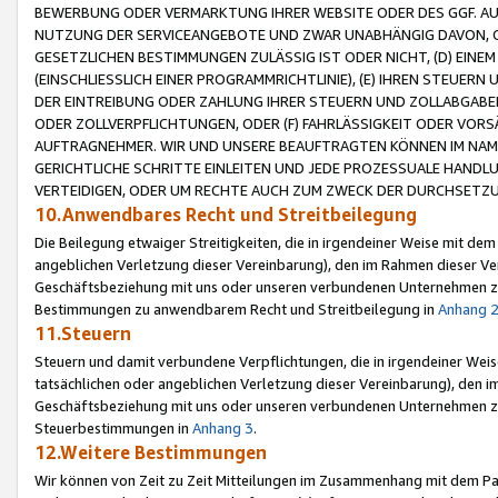
BEWERBUNG ODER VERMARKTUNG IHRER WEBSITE ODER DES GGF. AUF 
NUTZUNG DER SERVICEANGEBOTE UND ZWAR UNABHÄNGIG DAVON, O
GESETZLICHEN BESTIMMUNGEN ZULÄSSIG IST ODER NICHT, (D) EINE
(EINSCHLIESSLICH EINER PROGRAMMRICHTLINIE), (E) IHREN STEUER
DER EINTREIBUNG ODER ZAHLUNG IHRER STEUERN UND ZOLLABGAB
ODER ZOLLVERPFLICHTUNGEN, ODER (F) FAHRLÄSSIGKEIT ODER VORS
AUFTRAGNEHMER. WIR UND UNSERE BEAUFTRAGTEN KÖNNEN IM NAME
GERICHTLICHE SCHRITTE EINLEITEN UND JEDE PROZESSUALE HAND
VERTEIDIGEN, ODER UM RECHTE AUCH ZUM ZWECK DER DURCHSETZU
10.Anwendbares Recht und Streitbeilegung
Die Beilegung etwaiger Streitigkeiten, die in irgendeiner Weise mit de
angeblichen Verletzung dieser Vereinbarung), den im Rahmen dieser Ve
Geschäftsbeziehung mit uns oder unseren verbundenen Unternehmen zu
Bestimmungen zu anwendbarem Recht und Streitbeilegung in
Anhang 
11.Steuern
Steuern und damit verbundene Verpflichtungen, die in irgendeiner Wei
tatsächlichen oder angeblichen Verletzung dieser Vereinbarung), den 
Geschäftsbeziehung mit uns oder unseren verbundenen Unternehmen z
Steuerbestimmungen in
Anhang 3
.
12.Weitere Bestimmungen
Wir können von Zeit zu Zeit Mitteilungen im Zusammenhang mit dem Par