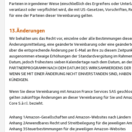
Parteien in irgendeiner Weise (einschließlich des Ergreifens oder Unt
veranlasst oder verpflichtet wird, die mit US-Gesetzen, Vorschriften,
für eine der Parteien dieser Vereinbarung gelten.
13.Änderungen
Wir behalten uns das Recht vor, einzelne oder alle Bestimmungen diese
Änderungsmitteilung, eine geänderte Vereinbarung oder eine geänderte 
über die entsprechende Änderung per E-Mail an Ihre zu diesem Zeitpun
ausgenommen etwaige Erhöhungen der Standardvergütung im Rahmen
Datum, jedoch frühestens sieben Kalendertage nach dem Datum, an de
PARTNERPROGRAMM NACH DEM DATUM DES WIRKSAMWERDENS DER Ä
WENN SIE MIT EINER ÄNDERUNG NICHT EINVERSTANDEN SIND, HABEN S
KÜNDIGEN.
Wenn Sie diese Vereinbarung mit Amazon France Services SAS geschlo
gelten zukünftige Änderungen an dieser Vereinbarung für Sie und Ama
Core S.à r.l. bezieht.
Anhang 1Amazon-Gesellschaften und Amazon-Websites nach Ländern
Anhang 2Anwendbares Recht und Streitbeilegung für die jeweiligen 
Anhang 3Steuerbestimmungen für die jeweiligen Amazon-Websites