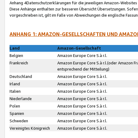
Anhang 4Datenschutzerklärungen für die jeweiligen Amazon-Websites
Diese Anhänge enthalten zur besseren Übersicht Übersetzungen. Sofe
vorgeschrieben ist, gilt im Falle von Abweichungen die englische Fass
ANHANG 1: AMAZON-GESELLSCHAFTEN UND AMAZO
Land
Amazon-Gesellschaft
Belgien
Amazon Europe Core S.à r.l.
Frankreich
Amazon Europe Core S.à r.l.(oder Amazon Fr
entsprechend der Mitteilung)
Deutschland
Amazon Europe Core S.à r.l.
Irland
Amazon Europe Core S.à r.l.
Italien
Amazon Europe Core S.à r.l.
Niederlande
Amazon Europe Core S.à r.l.
Polen
Amazon Europe Core S.à r.l.
Spanien
Amazon Europe Core S.à r.l.
Schweden
Amazon Europe Core S.à r.l.
Vereinigtes Königreich
Amazon Europe Core S.à r.l.