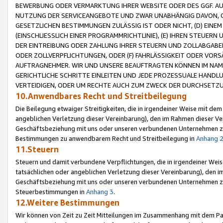
BEWERBUNG ODER VERMARKTUNG IHRER WEBSITE ODER DES GGF. AUF 
NUTZUNG DER SERVICEANGEBOTE UND ZWAR UNABHÄNGIG DAVON, O
GESETZLICHEN BESTIMMUNGEN ZULÄSSIG IST ODER NICHT, (D) EINE
(EINSCHLIESSLICH EINER PROGRAMMRICHTLINIE), (E) IHREN STEUER
DER EINTREIBUNG ODER ZAHLUNG IHRER STEUERN UND ZOLLABGAB
ODER ZOLLVERPFLICHTUNGEN, ODER (F) FAHRLÄSSIGKEIT ODER VORS
AUFTRAGNEHMER. WIR UND UNSERE BEAUFTRAGTEN KÖNNEN IM NAME
GERICHTLICHE SCHRITTE EINLEITEN UND JEDE PROZESSUALE HAND
VERTEIDIGEN, ODER UM RECHTE AUCH ZUM ZWECK DER DURCHSETZU
10.Anwendbares Recht und Streitbeilegung
Die Beilegung etwaiger Streitigkeiten, die in irgendeiner Weise mit de
angeblichen Verletzung dieser Vereinbarung), den im Rahmen dieser Ve
Geschäftsbeziehung mit uns oder unseren verbundenen Unternehmen zu
Bestimmungen zu anwendbarem Recht und Streitbeilegung in
Anhang 
11.Steuern
Steuern und damit verbundene Verpflichtungen, die in irgendeiner Wei
tatsächlichen oder angeblichen Verletzung dieser Vereinbarung), den 
Geschäftsbeziehung mit uns oder unseren verbundenen Unternehmen z
Steuerbestimmungen in
Anhang 3
.
12.Weitere Bestimmungen
Wir können von Zeit zu Zeit Mitteilungen im Zusammenhang mit dem Par