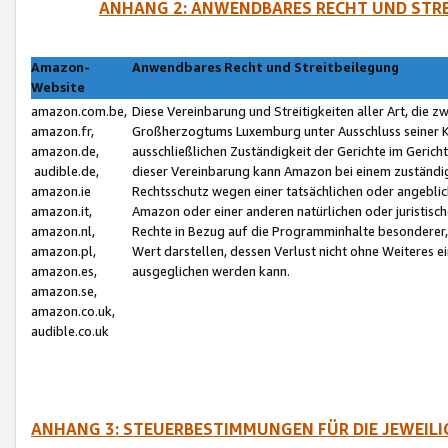
ANHANG 2: ANWENDBARES RECHT UND STRE
Amazon-
Anwendbares Recht und Streitbeilegung
Website
amazon.com.be,
Diese Vereinbarung und Streitigkeiten aller Art, die 
amazon.fr,
Großherzogtums Luxemburg unter Ausschluss seiner Kol
amazon.de,
ausschließlichen Zuständigkeit der Gerichte im Geri
audible.de,
dieser Vereinbarung kann Amazon bei einem zuständig
amazon.ie
Rechtsschutz wegen einer tatsächlichen oder angebli
amazon.it,
Amazon oder einer anderen natürlichen oder juristisc
amazon.nl,
Rechte in Bezug auf die Programminhalte besonderer,
amazon.pl,
Wert darstellen, dessen Verlust nicht ohne Weiteres e
amazon.es,
ausgeglichen werden kann.
amazon.se,
amazon.co.uk,
audible.co.uk
ANHANG 3: STEUERBESTIMMUNGEN FÜR DIE JEWEIL