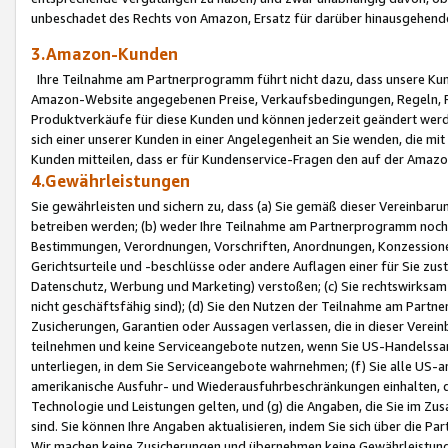
unbeschadet des Rechts von Amazon, Ersatz für darüber hinausgehen
3.Amazon-Kunden
Ihre Teilnahme am Partnerprogramm führt nicht dazu, dass unsere Kun
Amazon-Website angegebenen Preise, Verkaufsbedingungen, Regeln, Ri
Produktverkäufe für diese Kunden und können jederzeit geändert werde
sich einer unserer Kunden in einer Angelegenheit an Sie wenden, die 
Kunden mitteilen, dass er für Kundenservice-Fragen den auf der Ama
4.Gewährleistungen
Sie gewährleisten und sichern zu, dass (a) Sie gemäß dieser Vereinba
betreiben werden; (b) weder Ihre Teilnahme am Partnerprogramm noch d
Bestimmungen, Verordnungen, Vorschriften, Anordnungen, Konzessionen,
Gerichtsurteile und -beschlüsse oder andere Auflagen einer für Sie zu
Datenschutz, Werbung und Marketing) verstoßen; (c) Sie rechtswirksam 
nicht geschäftsfähig sind); (d) Sie den Nutzen der Teilnahme am Partne
Zusicherungen, Garantien oder Aussagen verlassen, die in dieser Verein
teilnehmen und keine Serviceangebote nutzen, wenn Sie US-Handelssa
unterliegen, in dem Sie Serviceangebote wahrnehmen; (f) Sie alle US
amerikanische Ausfuhr- und Wiederausfuhrbeschränkungen einhalten, 
Technologie und Leistungen gelten, und (g) die Angaben, die Sie im 
sind. Sie können Ihre Angaben aktualisieren, indem Sie sich über die 
Wir machen keine Zusicherungen und übernehmen keine Gewährleistun