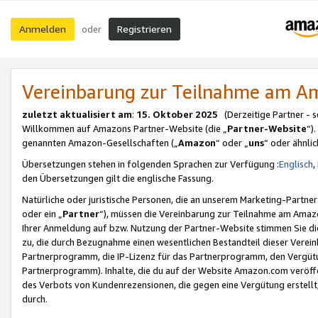
Anmelden
Registrieren
oder
Vereinbarung zur Teilnahme am 
zuletzt aktualisiert am
:
15. Oktober 2025
(Derzeitige Partner - 
Willkommen auf Amazons Partner-Website (die „
Partner-Website
“)
genannten Amazon-Gesellschaften („
Amazon
“ oder „
uns
“ oder ähnli
Übersetzungen stehen in folgenden Sprachen zur Verfügung :
Englisch
,
den Übersetzungen gilt die englische Fassung.
Natürliche oder juristische Personen, die an unserem Marketing-Partn
oder ein „
Partner
“), müssen die Vereinbarung zur Teilnahme am Ama
Ihrer Anmeldung auf bzw. Nutzung der Partner-Website stimmen Sie die
zu, die durch Bezugnahme einen wesentlichen Bestandteil dieser Verei
Partnerprogramm, die IP-Lizenz für das Partnerprogramm, den Vergütu
Partnerprogramm). Inhalte, die du auf der Website Amazon.com veröffe
des Verbots von Kundenrezensionen, die gegen eine Vergütung erstellt, 
durch.