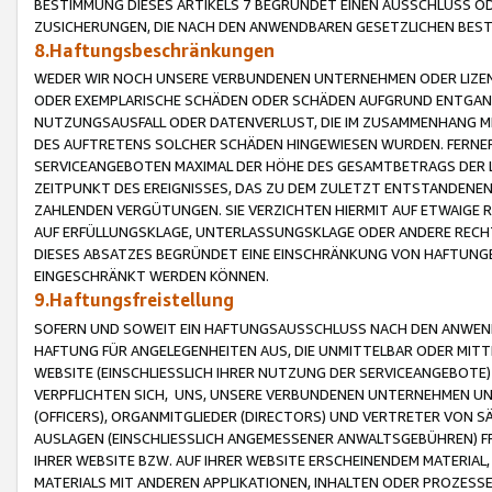
BESTIMMUNG DIESES ARTIKELS 7 BEGRÜNDET EINEN AUSSCHLUSS 
ZUSICHERUNGEN, DIE NACH DEN ANWENDBAREN GESETZLICHEN BE
8.Haftungsbeschränkungen
WEDER WIR NOCH UNSERE VERBUNDENEN UNTERNEHMEN ODER LIZEN
ODER EXEMPLARISCHE SCHÄDEN ODER SCHÄDEN AUFGRUND ENTGANG
NUTZUNGSAUSFALL ODER DATENVERLUST, DIE IM ZUSAMMENHANG MI
DES AUFTRETENS SOLCHER SCHÄDEN HINGEWIESEN WURDEN. FERN
SERVICEANGEBOTEN MAXIMAL DER HÖHE DES GESAMTBETRAGS DER 
ZEITPUNKT DES EREIGNISSES, DAS ZU DEM ZULETZT ENTSTANDENE
ZAHLENDEN VERGÜTUNGEN. SIE VERZICHTEN HIERMIT AUF ETWAIGE 
AUF ERFÜLLUNGSKLAGE, UNTERLASSUNGSKLAGE ODER ANDERE RECHT
DIESES ABSATZES BEGRÜNDET EINE EINSCHRÄNKUNG VON HAFTUNG
EINGESCHRÄNKT WERDEN KÖNNEN.
9.Haftungsfreistellung
SOFERN UND SOWEIT EIN HAFTUNGSAUSSCHLUSS NACH DEN ANWENDB
HAFTUNG FÜR ANGELEGENHEITEN AUS, DIE UNMITTELBAR ODER MITT
WEBSITE (EINSCHLIESSLICH IHRER NUTZUNG DER SERVICEANGEBOTE)
VERPFLICHTEN SICH, UNS, UNSERE VERBUNDENEN UNTERNEHMEN UN
(OFFICERS), ORGANMITGLIEDER (DIRECTORS) UND VERTRETER VON 
AUSLAGEN (EINSCHLIESSLICH ANGEMESSENER ANWALTSGEBÜHREN) FR
IHRER WEBSITE BZW. AUF IHRER WEBSITE ERSCHEINENDEM MATERIAL
MATERIALS MIT ANDEREN APPLIKATIONEN, INHALTEN ODER PROZESSE