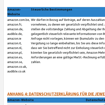
Amazon-
Steuerliche Bestimmungen
Website
amazon.com.be,
Wir dürfen in Bezug auf Beträge, auf deren Auszahlun
amazon.fr,
vornehmen, zu denen wir gesetzlich verpflichtet sind
amazon.de,
stellen die vollständige Zahlung und Abgeltung der 
audible.de,
gelegentlich steuerlich relevante Informationen von I
amazon.ie
Anfrage nicht vorlegen, können wir (kumulativ zu de
amazon.it,
Vergütung so lange einbehalten, bis Sie uns diese Inf
amazon.nl,
dass wir Sie betreffend nicht zur Einholung steuerlich 
amazon.pl,
könnten Sie gesetzlich verpflichtet sein, Amazon Meh
amazon.es,
Anforderungen an eine gültige MwSt.-Rechnung erfüllt
amazon.se,
zahlen.
amazon.co.uk,
audible.co.uk
ANHANG 4: DATENSCHUTZERKLÄRUNG FÜR DIE JEWE
Amazon-Website
Datenschutz