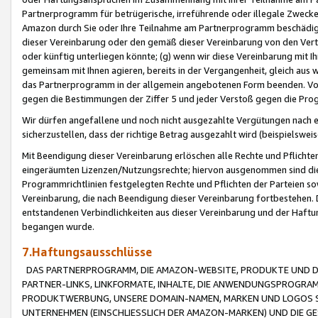
Partnerprogramm für betrügerische, irreführende oder illegale Zwecke
Amazon durch Sie oder Ihre Teilnahme am Partnerprogramm beschädig
dieser Vereinbarung oder den gemäß dieser Vereinbarung von den Vertr
oder künftig unterliegen könnte; (g) wenn wir diese Vereinbarung mit I
gemeinsam mit Ihnen agieren, bereits in der Vergangenheit, gleich aus
das Partnerprogramm in der allgemein angebotenen Form beenden. Vors
gegen die Bestimmungen der Ziffer 5 und jeder Verstoß gegen die Prog
Wir dürfen angefallene und noch nicht ausgezahlte Vergütungen nach 
sicherzustellen, dass der richtige Betrag ausgezahlt wird (beispielsw
Mit Beendigung dieser Vereinbarung erlöschen alle Rechte und Pflichte
eingeräumten Lizenzen/Nutzungsrechte; hiervon ausgenommen sind die in 
Programmrichtlinien festgelegten Rechte und Pflichten der Parteien sow
Vereinbarung, die nach Beendigung dieser Vereinbarung fortbestehen. D
entstandenen Verbindlichkeiten aus dieser Vereinbarung und der Haft
begangen wurde.
7.Haftungsausschlüsse
DAS PARTNERPROGRAMM, DIE AMAZON-WEBSITE, PRODUKTE UND DI
PARTNER-LINKS, LINKFORMATE, INHALTE, DIE ANWENDUNGSPROGR
PRODUKTWERBUNG, UNSERE DOMAIN-NAMEN, MARKEN UND LOGOS S
UNTERNEHMEN (EINSCHLIESSLICH DER AMAZON-MARKEN) UND DIE GE