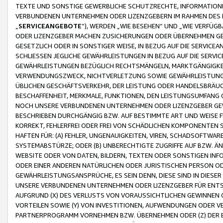
TEXTE UND SONSTIGE GEWERBLICHE SCHUTZRECHTE, INFORMATIONE
VERBUNDENEN UNTERNEHMEN ODER LIZENZGEBERN IM RAHMEN DES
„
SERVICEANGEBOTE
“), WERDEN „WIE BESEHEN“ UND „WIE VERFÜ
ODER LIZENZGEBER MACHEN ZUSICHERUNGEN ODER ÜBERNEHMEN GEW
GESETZLICH ODER IN SONSTIGER WEISE, IN BEZUG AUF DIE SERVI
SCHLIESSEN JEGLICHE GEWÄHRLEISTUNGEN IN BEZUG AUF DIE SERVI
GEWÄHRLEISTUNGEN BEZÜGLICH RECHTSMÄNGELN, MARKTGÄNGIGKEIT
VERWENDUNGSZWECK, NICHTVERLETZUNG SOWIE GEWÄHRLEISTUNGEN 
ÜBLICHEN GESCHÄFTSVERKEHR, DER LEISTUNG ODER HANDELSBRÄUCH
BESCHAFFENHEIT, MERKMALE, FUNKTIONEN, DEN LEISTUNGSUMFANG 
NOCH UNSERE VERBUNDENEN UNTERNEHMEN ODER LIZENZGEBER GEWÄ
BESCHRIEBEN DURCHGÄNGIG BZW. AUF BESTIMMTE ART UND WEISE
KORREKT, FEHLERFREI ODER FREI VON SCHÄDLICHEN KOMPONENTEN
HAFTEN FÜR: (A) FEHLER, UNGENAUIGKEITEN, VIREN, SCHADSOFTW
SYSTEMABSTÜRZE; ODER (B) UNBERECHTIGTE ZUGRIFFE AUF BZW. 
WEBSITE ODER VON DATEN, BILDERN, TEXTEN ODER SONSTIGEN INF
ODER EINER ANDEREN NATÜRLICHEN ODER JURISTISCHEN PERSON OD
GEWÄHRLEISTUNGSANSPRÜCHE, ES SEIN DENN, DIESE SIND IN DIES
UNSERE VERBUNDENEN UNTERNEHMEN ODER LIZENZGEBER FÜR EN
AUFGRUND (X) DES VERLUSTS VON VORAUSSICHTLICHEN GEWINNEN
VORTEILEN SOWIE (Y) VON INVESTITIONEN, AUFWENDUNGEN ODER VE
PARTNERPROGRAMM VORNEHMEN BZW. ÜBERNEHMEN ODER (Z) DER 