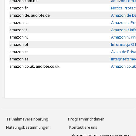
amazon.com.be
amazon.com.b
amazon.fr
Notice:Protec
amazon.de, audible.de
Amazon.de Da
amazon.ie
Amazon.ie Pri
amazon.it
Amazon.it Inf
amazon.nl
Amazon.nl Pri
amazon.pl
Informacja O
amazon.es
Aviso de Priv
amazon.se
Integritetsm
amazon.co.uk, audible.co.uk
Amazon.co.uk 
Teilnahmevereinbarung
Programmrichtlinien
Nutzungsbestimmungen
Kontaktiere uns