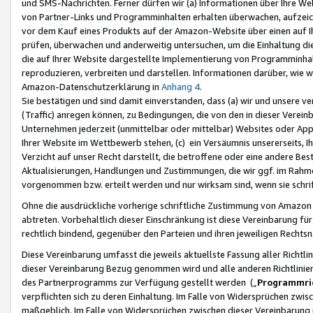
und SMS-Nachrichten. Ferner dürfen wir (a) Informationen über Ihre We
von Partner-Links und Programminhalten erhalten überwachen, aufzei
vor dem Kauf eines Produkts auf der Amazon-Website über einen auf Ih
prüfen, überwachen und anderweitig untersuchen, um die Einhaltung dies
die auf Ihrer Website dargestellte Implementierung von Programminhalt
reproduzieren, verbreiten und darstellen. Informationen darüber, wie w
Amazon-Datenschutzerklärung in
Anhang 4
.
Sie bestätigen und sind damit einverstanden, dass (a) wir und unsere 
(Traffic) anregen können, zu Bedingungen, die von den in dieser Vere
Unternehmen jederzeit (unmittelbar oder mittelbar) Websites oder Appl
Ihrer Website im Wettbewerb stehen, (c) ein Versäumnis unsererseits, I
Verzicht auf unser Recht darstellt, die betroffene oder eine andere B
Aktualisierungen, Handlungen und Zustimmungen, die wir ggf. im Rahme
vorgenommen bzw. erteilt werden und nur wirksam sind, wenn sie schri
Ohne die ausdrückliche vorherige schriftliche Zustimmung von Amazon
abtreten. Vorbehaltlich dieser Einschränkung ist diese Vereinbarung f
rechtlich bindend, gegenüber den Parteien und ihren jeweiligen Rech
Diese Vereinbarung umfasst die jeweils aktuellste Fassung aller Richtli
dieser Vereinbarung Bezug genommen wird und alle anderen Richtlinie
des Partnerprogramms zur Verfügung gestellt werden („
Programmric
verpflichten sich zu deren Einhaltung. Im Falle von Widersprüchen zwi
maßgeblich. Im Falle von Widersprüchen zwischen dieser Vereinbarun