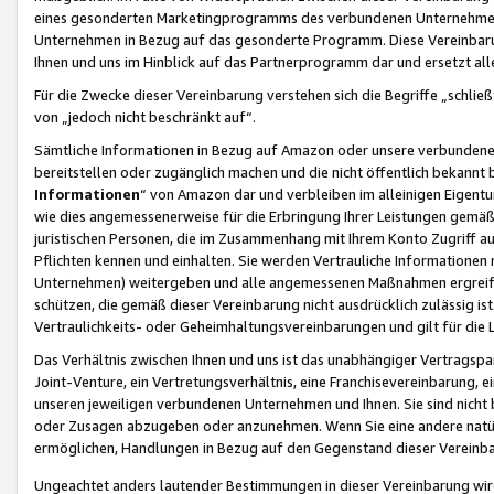
eines gesonderten Marketingprogramms des verbundenen Unternehmens
Unternehmen in Bezug auf das gesonderte Programm. Diese Vereinbarung
Ihnen und uns im Hinblick auf das Partnerprogramm dar und ersetzt al
Für die Zwecke dieser Vereinbarung verstehen sich die Begriffe „schließ
von „jedoch nicht beschränkt auf“.
Sämtliche Informationen in Bezug auf Amazon oder unsere verbunde
bereitstellen oder zugänglich machen und die nicht öffentlich bekannt bz
Informationen
“ von Amazon dar und verbleiben im alleinigen Eigent
wie dies angemessenerweise für die Erbringung Ihrer Leistungen gemäß d
juristischen Personen, die im Zusammenhang mit Ihrem Konto Zugriff au
Pflichten kennen und einhalten. Sie werden Vertrauliche Informationen 
Unternehmen) weitergeben und alle angemessenen Maßnahmen ergreifen
schützen, die gemäß dieser Vereinbarung nicht ausdrücklich zulässig is
Vertraulichkeits- oder Geheimhaltungsvereinbarungen und gilt für die
Das Verhältnis zwischen Ihnen und uns ist das unabhängiger Vertragspa
Joint-Venture, ein Vertretungsverhältnis, eine Franchisevereinbarung, 
unseren jeweiligen verbundenen Unternehmen und Ihnen. Sie sind ni
oder Zusagen abzugeben oder anzunehmen. Wenn Sie eine andere natürli
ermöglichen, Handlungen in Bezug auf den Gegenstand dieser Vereinbar
Ungeachtet anders lautender Bestimmungen in dieser Vereinbarung wird