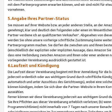
mit dem Partnerprogramm erwarten können, und wir sind nicht für etwa
vornehmen.
5.Angabe Ihres Partner-Status
Sie müssen auf Ihrer Website bzw. an jeder anderen Stelle, an der Am
genehmigt, klar und deutlich den folgenden oder einen im Wesentlichen
Partner verdiene ich an qualifizierten Verkäufen“. Abgesehen von die
werden Sie ohne unsere vorherige schriftliche Zustimmung keine weite
Partnerprogramm machen. Sie dürfen die zwischen uns und Ihnen best
(einschließlich der expliziten oder impliziten Aussage, dass Amazon Si
dass eine Verbindung zwischen Amazon und Ihnen oder einer anderen natü
vorliegenden Vereinbarung ausdrücklich gestattet ist.
6.Laufzeit und Kündigung
Die Laufzeit dieser Vereinbarung beginnt mit Ihrer Anmeldung für die 
jederzeit ordentlich oder aus wichtigem Grund durch schriftliche Kündi
automatisch und unter Ausschluss des Gerichtswegs), wobei eine solch
können kündigen, indem Sie sich über die Partner-Website in Ihrem Ko
auswählen.
Ferner können wir diese Vereinbarung jederzeit aus wichtigem Grund dur
Sie Ihre Pflichten aus dieser Vereinbarung erheblich verletzen; (b) wen
Programmrichtlinien) nicht innerhalb von 7 Tagen nach unserer Benachr
oder Haftungsansprüchen im Zusammenhang mit Ihrer Teilnahme am Pa