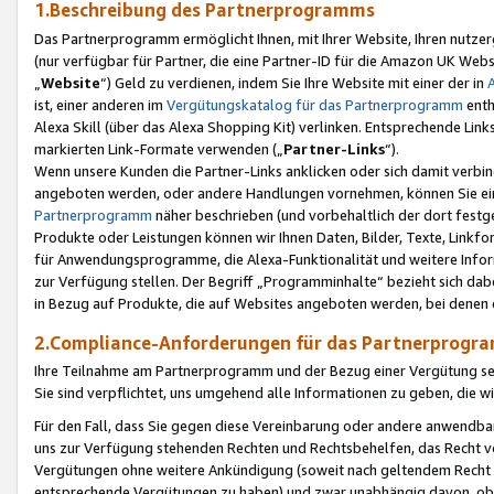
1.Beschreibung des Partnerprogramms
Das Partnerprogramm ermöglicht Ihnen, mit Ihrer Website, Ihren nutzer
(nur verfügbar für Partner, die eine Partner-ID für die Amazon UK We
„
Website
“) Geld zu verdienen, indem Sie Ihre Website mit einer der in
ist, einer anderen im
Vergütungskatalog für das Partnerprogramm
enth
Alexa Skill (über das Alexa Shopping Kit) verlinken. Entsprechende Lin
markierten Link-Formate verwenden („
Partner-Links
“).
Wenn unsere Kunden die Partner-Links anklicken oder sich damit verbi
angeboten werden, oder andere Handlungen vornehmen, können Sie eine
Partnerprogramm
näher beschrieben (und vorbehaltlich der dort festg
Produkte oder Leistungen können wir Ihnen Daten, Bilder, Texte, Linkfo
für Anwendungsprogramme, die Alexa-Funktionalität und weitere Inf
zur Verfügung stellen. Der Begriff „Programminhalte“ bezieht sich dabe
in Bezug auf Produkte, die auf Websites angeboten werden, bei denen 
2.Compliance-Anforderungen für das Partnerprog
Ihre Teilnahme am Partnerprogramm und der Bezug einer Vergütung setz
Sie sind verpflichtet, uns umgehend alle Informationen zu geben, die w
Für den Fall, dass Sie gegen diese Vereinbarung oder andere anwendba
uns zur Verfügung stehenden Rechten und Rechtsbehelfen, das Recht vo
Vergütungen ohne weitere Ankündigung (soweit nach geltendem Recht z
entsprechende Vergütungen zu haben) und zwar unabhängig davon, ob 