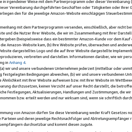
e in irgendeiner Weise mit dem Partnerprogramm oder dieser Vereinbarung (ei
ieser Vereinbarung durchgeführten Geschäften oder Tätigkeiten oder Ihrer 
liegen den für die jeweilige Amazon-Website einschlägigen Steuerbestim
mmenhang mit dem Partnerprogramm versenden, einschließlich, aber nicht be
site und die Nutzer Ihrer Website, die wir im Zusammenhang mit Ihrer Darst
itergeben (beispielsweise dass ein bestimmter Amazon-Kunde vor dem Kauf
uf die Amazon-Website kam, (b) Ihre Website prüfen, überwachen und anderwei
r Website dargestelltes Logo und die auf Ihrer Website dargestellte Impleme
reproduzieren, verbreiten und darstellen. Informationen darüber, wie wir per
ng in
Anhang 4
.
 (a) wir und unsere verbundenen Unternehmen jederzeit (mittelbar oder unmit
ng festgelegten Bedingungen abweichen, (b) wir und unsere verbundenen Unte
 Ähnlichkeit mit Ihrer Website aufweisen bzw. mit Ihrer Website im Wettbewer
barung durchzusetzen, keinen Verzicht auf unser Recht darstellt, die betrof
liche Festlegungen, Aktualisierungen, Handlungen und Zustimmungen, die wi
enommen bzw. erteilt werden und nur wirksam sind, wenn sie schriftlich dur
stimmung von Amazon dürfen Sie diese Vereinbarung weder Kraft Gesetzes no
die Parteien und deren jeweilige Rechtsnachfolger und Abtretungsempfänger 
ngsempfängern durchsetzbar und kommt diesen zugute.