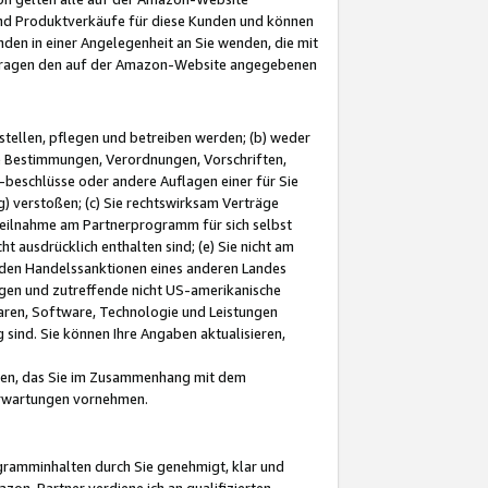
und Produktverkäufe für diese Kunden und können
nden in einer Angelegenheit an Sie wenden, die mit
e-Fragen den auf der Amazon-Website angegebenen
stellen, pflegen und betreiben werden; (b) weder
e Bestimmungen, Verordnungen, Vorschriften,
-beschlüsse oder andere Auflagen einer für Sie
 verstoßen; (c) Sie rechtswirksam Verträge
r Teilnahme am Partnerprogramm für sich selbst
t ausdrücklich enthalten sind; (e) Sie nicht am
den Handelssanktionen eines anderen Landes
gen und zutreffende nicht US-amerikanische
ren, Software, Technologie und Leistungen
sind. Sie können Ihre Angaben aktualisieren,
men, das Sie im Zusammenhang mit dem
 Erwartungen vornehmen.
ogramminhalten durch Sie genehmigt, klar und
zon-Partner verdiene ich an qualifizierten