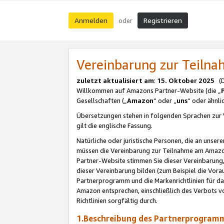
Anmelden
Registrieren
oder
Vereinbarung zur Teil
zuletzt aktualisiert am
:
15. Oktober 2025
(De
Willkommen auf Amazons Partner-Website (die „
Gesellschaften („
Amazon
“ oder „
uns
“ oder ähnl
Übersetzungen stehen in folgenden Sprachen zur 
gilt die englische Fassung.
Natürliche oder juristische Personen, die an uns
müssen die Vereinbarung zur Teilnahme am Amaz
Partner-Website stimmen Sie dieser Vereinbarung,
dieser Vereinbarung bilden (zum Beispiel die Vo
Partnerprogramm und die Markenrichtlinien für da
Amazon entsprechen, einschließlich des Verbots vo
Richtlinien sorgfältig durch.
1.Beschreibung des Partnerprogra