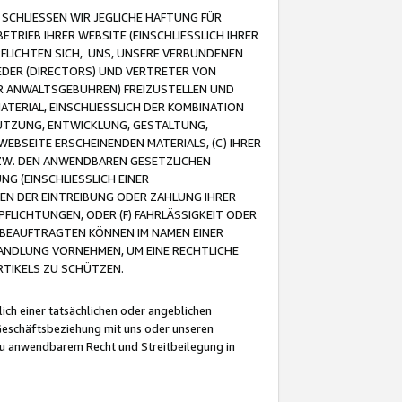
CHLIESSEN WIR JEGLICHE HAFTUNG FÜR
TRIEB IHRER WEBSITE (EINSCHLIESSLICH IHRER
FLICHTEN SICH, UNS, UNSERE VERBUNDENEN
EDER (DIRECTORS) UND VERTRETER VON
R ANWALTSGEBÜHREN) FREIZUSTELLEN UND
ATERIAL, EINSCHLIESSLICH DER KOMBINATION
NUTZUNG, ENTWICKLUNG, GESTALTUNG,
EBSEITE ERSCHEINENDEN MATERIALS, (C) IHRER
ZW. DEN ANWENDBAREN GESETZLICHEN
NG (EINSCHLIESSLICH EINER
BEN DER EINTREIBUNG ODER ZAHLUNG IHRER
LICHTUNGEN, ODER (F) FAHRLÄSSIGKEIT ODER
 BEAUFTRAGTEN KÖNNEN IM NAMEN EINER
HANDLUNG VORNEHMEN, UM EINE RECHTLICHE
TIKELS ZU SCHÜTZEN.
ich einer tatsächlichen oder angeblichen
Geschäftsbeziehung mit uns oder unseren
u anwendbarem Recht und Streitbeilegung in