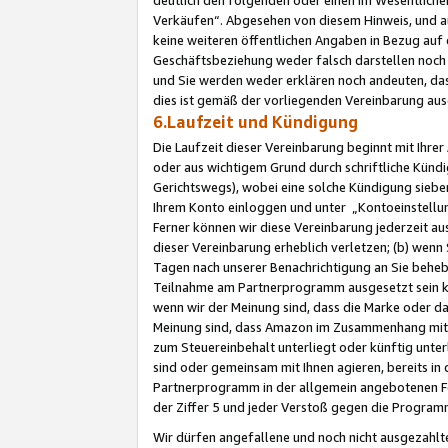
Verkäufen“. Abgesehen von diesem Hinweis, und a
keine weiteren öffentlichen Angaben in Bezug au
Geschäftsbeziehung weder falsch darstellen noch a
und Sie werden weder erklären noch andeuten, dass
dies ist gemäß der vorliegenden Vereinbarung ausd
6.Laufzeit und Kündigung
Die Laufzeit dieser Vereinbarung beginnt mit Ihre
oder aus wichtigem Grund durch schriftliche Kündi
Gerichtswegs), wobei eine solche Kündigung siebe
Ihrem Konto einloggen und unter „Kontoeinstellu
Ferner können wir diese Vereinbarung jederzeit aus
dieser Vereinbarung erheblich verletzen; (b) wenn
Tagen nach unserer Benachrichtigung an Sie behe
Teilnahme am Partnerprogramm ausgesetzt sein kö
wenn wir der Meinung sind, dass die Marke oder 
Meinung sind, dass Amazon im Zusammenhang mit d
zum Steuereinbehalt unterliegt oder künftig unter
sind oder gemeinsam mit Ihnen agieren, bereits in
Partnerprogramm in der allgemein angebotenen Fo
der Ziffer 5 und jeder Verstoß gegen die Programm
Wir dürfen angefallene und noch nicht ausgezahlt