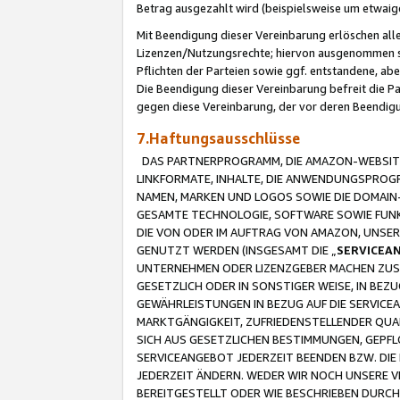
Betrag ausgezahlt wird (beispielsweise um etwai
Mit Beendigung dieser Vereinbarung erlöschen alle
Lizenzen/Nutzungsrechte; hiervon ausgenommen sind
Pflichten der Parteien sowie ggf. entstandene, ab
Die Beendigung dieser Vereinbarung befreit die P
gegen diese Vereinbarung, der vor deren Beendi
7.Haftungsausschlüsse
DAS PARTNERPROGRAMM, DIE AMAZON-WEBSITE,
LINKFORMATE, INHALTE, DIE ANWENDUNGSPRO
NAMEN, MARKEN UND LOGOS SOWIE DIE DOMAIN
GESAMTE TECHNOLOGIE, SOFTWARE SOWIE FUNKT
DIE VON ODER IM AUFTRAG VON AMAZON, UNS
GENUTZT WERDEN (INSGESAMT DIE „
SERVICEA
UNTERNEHMEN ODER LIZENZGEBER MACHEN ZUSI
GESETZLICH ODER IN SONSTIGER WEISE, IN BE
GEWÄHRLEISTUNGEN IN BEZUG AUF DIE SERVICE
MARKTGÄNGIGKEIT, ZUFRIEDENSTELLENDER QUA
SICH AUS GESETZLICHEN BESTIMMUNGEN, GEPFL
SERVICEANGEBOT JEDERZEIT BEENDEN BZW. DIE
JEDERZEIT ÄNDERN. WEDER WIR NOCH UNSERE 
BEREITGESTELLT ODER WIE BESCHRIEBEN DURC