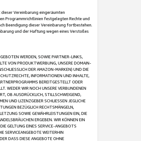
it dieser Vereinbarung eingeräumten
 den Programmrichtlinien festgelegten Rechte und
 nach Beendigung dieser Vereinbarung fortbestehen.
einbarung und der Haftung wegen eines Verstoßes
GEBOTEN WERDEN, SOWIE PARTNER-LINKS,
ALTE VON PRODUKTWERBUNG, UNSERE DOMAIN-
SCHLIESSLICH DER AMAZON-MARKEN) UND DIE
SCHUTZRECHTE, INFORMATIONEN UND INHALTE,
PARTNERPROGRAMMS BEREITGESTELLT ODER
ELLT. WEDER WIR NOCH UNSERE VERBUNDENEN
T, OB AUSDRÜCKLICH, STILLSCHWEIGEND,
MEN UND LIZENZGEBER SCHLIESSEN JEGLICHE
ISTUNGEN BEZÜGLICH RECHTSMÄNGELN,
LETZUNG SOWIE GEWÄHRLEISTUNGEN EIN, DIE
ANDELSBRÄUCHEN ERGEBEN. WIR KÖNNEN EIN
 DIE GELTUNG EINES SERVICE-ANGEBOTS
IE SERVICEANGEBOTE WEITERHIN
ODER DASS DIESE ANGEBOTE OHNE