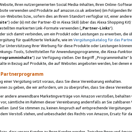
ebsite, Ihren nutzergenerierten Social Media-Inhalten, Ihren Online-Softwar
ebsite verwenden und Produkte auf amazon.co.uk anbieten) (im Folgenden Ihr
-Websites bzw., sofern dies an Ihrem Standort verfügbar ist, einer ander
ite
“) oder (ii) mit der Partner-ID in Alexa Skill (über das Alexa Shopping Ki
estellten markierten Link-Formate verwenden („
Partner-Links
“).
oder sich damit verbinden, um ein Produkt oder Leistungen zu erwerben, di
gütung für qualifizierte Verkäufe, wie im
Vergütungskatalog für das Part
Zur Unterstützung Ihrer Werbung für diese Produkte oder Leistungen können w
linkungs-Tools, Schnittstellen für Anwendungsprogramme, die Alexa-Funktion
Programminhalte
“) zur Verfügung stellen. Der Begriff „Programminhalte“ be
halte in Bezug auf Produkte, die auf Websites angeboten werden, bei denen 
as Partnerprogramm
einer Vergütung setzt voraus, dass Sie diese Vereinbarung einhalten.
ionen zu geben, die wir anfordern, um zu überprüfen, dass Sie diese Vereinba
oder andere anwendbare Marketingverträge von Amazon verstoßen, behalten w
 vor, sämtliche im Rahmen dieser Vereinbarung andernfalls an Sie zahlbare
tellen (und Sie stimmen zu, keinen Anspruch auf entsprechende Vergütungen
 dem Verstoß stehen, und unbeschadet des Rechts von Amazon, Ersatz für 
azu, dass unsere Kunden zu Ihren Kunden werden. Zwischen Ihnen und Amaz