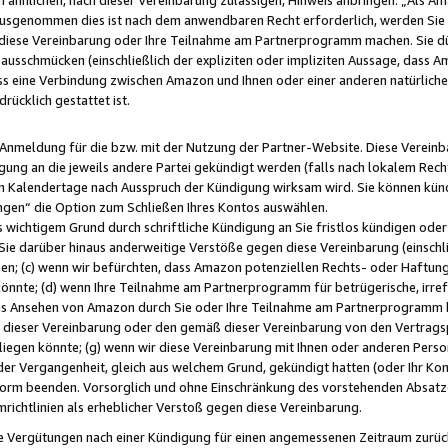
usgenommen dies ist nach dem anwendbaren Recht erforderlich, werden Sie 
f diese Vereinbarung oder Ihre Teilnahme am Partnerprogramm machen. Sie d
usschmücken (einschließlich der expliziten oder impliziten Aussage, dass A
 eine Verbindung zwischen Amazon und Ihnen oder einer anderen natürlichen 
rücklich gestattet ist.
r Anmeldung für die bzw. mit der Nutzung der Partner-Website. Diese Vereinb
gung an die jeweils andere Partei gekündigt werden (falls nach lokalem Rech
n Kalendertage nach Ausspruch der Kündigung wirksam wird. Sie können kündi
ngen“ die Option zum Schließen Ihres Kontos auswählen.
 wichtigem Grund durch schriftliche Kündigung an Sie fristlos kündigen oder I
 Sie darüber hinaus anderweitige Verstöße gegen diese Vereinbarung (einschli
ben; (c) wenn wir befürchten, dass Amazon potenziellen Rechts- oder Haftu
nnte; (d) wenn Ihre Teilnahme am Partnerprogramm für betrügerische, irref
das Ansehen von Amazon durch Sie oder Ihre Teilnahme am Partnerprogramm b
ieser Vereinbarung oder den gemäß dieser Vereinbarung von den Vertragspa
liegen könnte; (g) wenn wir diese Vereinbarung mit Ihnen oder anderen Perso
 der Vergangenheit, gleich aus welchem Grund, gekündigt hatten (oder Ihr Ko
rm beenden. Vorsorglich und ohne Einschränkung des vorstehenden Absatzes
richtlinien als erheblicher Verstoß gegen diese Vereinbarung.
e Vergütungen nach einer Kündigung für einen angemessenen Zeitraum zurückb