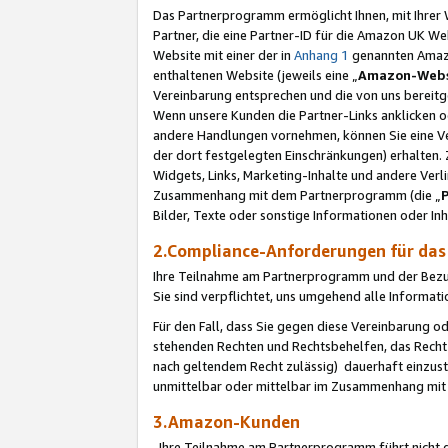
Das Partnerprogramm ermöglicht Ihnen, mit Ihrer W
Partner, die eine Partner-ID für die Amazon UK W
Website mit einer der in
Anhang 1
genannten Amazon
enthaltenen Website (jeweils eine „
Amazon-Webs
Vereinbarung entsprechen und die von uns bereitg
Wenn unsere Kunden die Partner-Links anklicken 
andere Handlungen vornehmen, können Sie eine Ver
der dort festgelegten Einschränkungen) erhalten. 
Widgets, Links, Marketing-Inhalte und andere Ver
Zusammenhang mit dem Partnerprogramm (die „
Bilder, Texte oder sonstige Informationen oder In
2.Compliance-Anforderungen für d
Ihre Teilnahme am Partnerprogramm und der Bezug 
Sie sind verpflichtet, uns umgehend alle Informat
Für den Fall, dass Sie gegen diese Vereinbarung 
stehenden Rechten und Rechtsbehelfen, das Recht
nach geltendem Recht zulässig) dauerhaft einzus
unmittelbar oder mittelbar im Zusammenhang mit
3.Amazon-Kunden
Ihre Teilnahme am Partnerprogramm führt nicht d