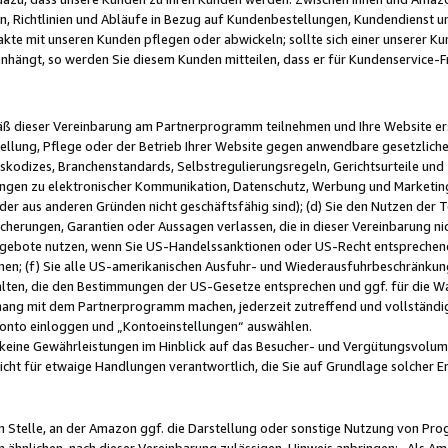
, Richtlinien und Abläufe in Bezug auf Kundenbestellungen, Kundendienst 
kte mit unseren Kunden pflegen oder abwickeln; sollte sich einer unserer Ku
nhängt, so werden Sie diesem Kunden mitteilen, dass er für Kundenservic
emäß dieser Vereinbarung am Partnerprogramm teilnehmen und Ihre Website er
ellung, Pflege oder der Betrieb Ihrer Website gegen anwendbare gesetzlich
skodizes, Branchenstandards, Selbstregulierungsregeln, Gerichtsurteile und 
ngen zu elektronischer Kommunikation, Datenschutz, Werbung und Marketing)
 oder aus anderen Gründen nicht geschäftsfähig sind); (d) Sie den Nutzen de
cherungen, Garantien oder Aussagen verlassen, die in dieser Vereinbarung nich
gebote nutzen, wenn Sie US-Handelssanktionen oder US-Recht entsprechen
men; (f) Sie alle US-amerikanischen Ausfuhr- und Wiederausfuhrbeschränkun
ten, die den Bestimmungen der US-Gesetze entsprechen und ggf. für die Wa
hang mit dem Partnerprogramm machen, jederzeit zutreffend und vollständig 
 Konto einloggen und „Kontoeinstellungen“ auswählen.
keine Gewährleistungen im Hinblick auf das Besucher- und Vergütungsvolu
icht für etwaige Handlungen verantwortlich, die Sie auf Grundlage solcher
en Stelle, an der Amazon ggf. die Darstellung oder sonstige Nutzung von Pr
 ähnlichen, nach dieser Vereinbarung zulässigen, Hinweis anbringen: „Als Ama