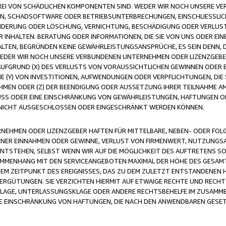
FREI VON SCHÄDLICHEN KOMPONENTEN SIND. WEDER WIR NOCH UNSERE 
VIREN, SCHADSOFTWARE ODER BETRIEBSUNTERBRECHUNGEN, EINSCHLIESSL
ÄNDERUNG ODER LÖSCHUNG, VERNICHTUNG, BESCHÄDIGUNG ODER VERLUST 
INHALTEN. BERATUNG ODER INFORMATIONEN, DIE SIE VON UNS ODER EIN
LTEN, BEGRÜNDEN KEINE GEWÄHRLEISTUNGSANSPRÜCHE, ES SEIN DENN, DI
WEDER WIR NOCH UNSERE VERBUNDENEN UNTERNEHMEN ODER LIZENZGEBE
FGRUND (X) DES VERLUSTS VON VORAUSSICHTLICHEN GEWINNEN ODER 
 (Y) VON INVESTITIONEN, AUFWENDUNGEN ODER VERPFLICHTUNGEN, DIE 
EN ODER (Z) DER BEENDIGUNG ODER AUSSETZUNG IHRER TEILNAHME A
LUSS ODER EINE EINSCHRÄNKUNG VON GEWÄHRLEISTUNGEN, HAFTUNGEN O
NICHT AUSGESCHLOSSEN ODER EINGESCHRÄNKT WERDEN KÖNNEN.
EHMEN ODER LIZENZGEBER HAFTEN FÜR MITTELBARE, NEBEN- ODER FOL
R EINNAHMEN ODER GEWINNE, VERLUST VON FIRMENWERT, NUTZUNGSAU
TSTEHEN, SELBST WENN WIR AUF DIE MÖGLICHKEIT DES AUFTRETENS S
MENHANG MIT DEN SERVICEANGEBOTEN MAXIMAL DER HÖHE DES GESAMT
M ZEITPUNKT DES EREIGNISSES, DAS ZU DEM ZULETZT ENTSTANDENEN 
ERGÜTUNGEN. SIE VERZICHTEN HIERMIT AUF ETWAIGE RECHTE UND RECHT
KLAGE, UNTERLASSUNGSKLAGE ODER ANDERE RECHTSBEHELFE IM ZUSAMME
NE EINSCHRÄNKUNG VON HAFTUNGEN, DIE NACH DEN ANWENDBAREN GESE