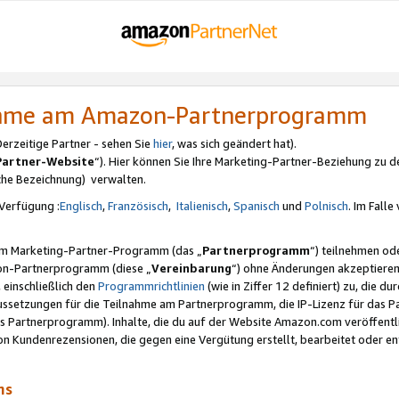
nahme am Amazon-Partnerprogramm
rzeitige Partner - sehen Sie
hier
, was sich geändert hat).
Partner-Website
“). Hier können Sie Ihre Marketing-Partner-Beziehung zu d
iche Bezeichnung) verwalten.
Verfügung :
Englisch
,
Französisch
,
Italienisch
,
Spanisch
und
Polnisch
. Im Fall
erem Marketing-Partner-Programm (das „
Partnerprogramm
“) teilnehmen od
on-Partnerprogramm (diese „
Vereinbarung
“) ohne Änderungen akzeptieren
 einschließlich den
Programmrichtlinien
(wie in Ziffer 12 definiert) zu, die 
raussetzungen für die Teilnahme am Partnerprogramm, die IP-Lizenz für das
s Partnerprogramm). Inhalte, die du auf der Website Amazon.com veröffentl
n Kundenrezensionen, die gegen eine Vergütung erstellt, bearbeitet oder ent
mms