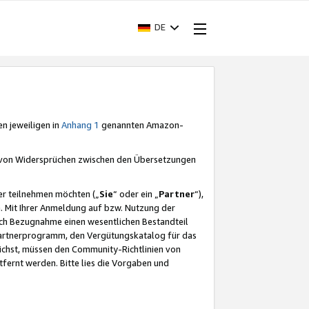
DE
en jeweiligen in
Anhang 1
genannten Amazon-
e von Widersprüchen zwischen den Übersetzungen
er teilnehmen möchten („
Sie
“ oder ein „
Partner
“),
. Mit Ihrer Anmeldung auf bzw. Nutzung der
durch Bezugnahme einen wesentlichen Bestandteil
 Partnerprogramm, den Vergütungskatalog für das
ichst, müssen den Community-Richtlinien von
fernt werden. Bitte lies die Vorgaben und