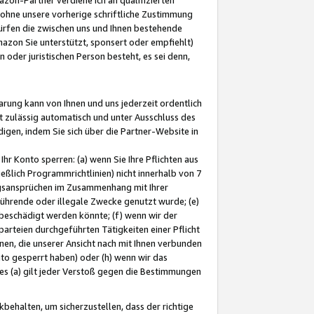
ohne unsere vorherige schriftliche Zustimmung
ürfen die zwischen uns und Ihnen bestehende
mazon Sie unterstützt, sponsert oder empfiehlt)
oder juristischen Person besteht, es sei denn,
arung kann von Ihnen und uns jederzeit ordentlich
t zulässig automatisch und unter Ausschluss des
gen, indem Sie sich über die Partner-Website in
hr Konto sperren: (a) wenn Sie Ihre Pflichten aus
eßlich Programmrichtlinien) nicht innerhalb von 7
ngsansprüchen im Zusammenhang mit Ihrer
ührende oder illegale Zwecke genutzt wurde; (e)
eschädigt werden könnte; (f) wenn wir der
rteien durchgeführten Tätigkeiten einer Pflicht
nen, die unserer Ansicht nach mit Ihnen verbunden
nto gesperrt haben) oder (h) wenn wir das
 (a) gilt jeder Verstoß gegen die Bestimmungen
ehalten, um sicherzustellen, dass der richtige