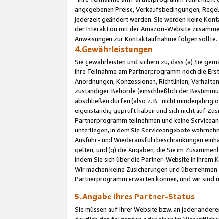
angegebenen Preise, Verkaufsbedingungen, Regeln
jederzeit geändert werden. Sie werden keine Konta
der Interaktion mit der Amazon-Website zusamme
Anweisungen zur Kontaktaufnahme folgen sollte.
4.Gewährleistungen
Sie gewährleisten und sichern zu, dass (a) Sie g
Ihre Teilnahme am Partnerprogramm noch die Erst
Anordnungen, Konzessionen, Richtlinien, Verhalten
zuständigen Behörde (einschließlich der Bestimmu
abschließen dürfen (also z. B. nicht minderjährig
eigenständig geprüft haben und sich nicht auf Zusi
Partnerprogramm teilnehmen und keine Servicean
unterliegen, in dem Sie Serviceangebote wahrneh
Ausfuhr- und Wiederausfuhrbeschränkungen einhal
gelten, und (g) die Angaben, die Sie im Zusammen
indem Sie sich über die Partner-Website in Ihrem
Wir machen keine Zusicherungen und übernehmen 
Partnerprogramm erwarten können, und wir sind n
5.Angabe Ihres Partner-Status
Sie müssen auf Ihrer Website bzw. an jeder ander
deutlich den folgenden oder einen im Wesentlichen