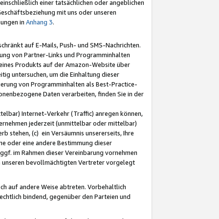
nschließlich einer tatsächlichen oder angeblichen
Geschäftsbeziehung mit uns oder unseren
mungen in
Anhang 3
.
schränkt auf E-Mails, Push- und SMS-Nachrichten.
ellung von Partner-Links und Programminhalten
 eines Produkts auf der Amazon-Website über
tig untersuchen, um die Einhaltung dieser
ntierung von Programminhalten als Best-Practice-
sonenbezogene Daten verarbeiten, finden Sie in der
telbar) Internet-Verkehr (Traffic) anregen können,
rnehmen jederzeit (unmittelbar oder mittelbar)
b stehen, (c) ein Versäumnis unsererseits, Ihre
fene oder eine andere Bestimmung dieser
r ggf. im Rahmen dieser Vereinbarung vornehmen
ch unseren bevollmächtigten Vertreter vorgelegt
ch auf andere Weise abtreten. Vorbehaltlich
rechtlich bindend, gegenüber den Parteien und