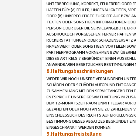
UNTERBRECHUNG, KORREKT, FEHLERFREI ODER 
HAFTEN FÜR: (A) FEHLER, UNGENAUIGKEITEN, 
ODER (B) UNBERECHTIGTE ZUGRIFFE AUF BZW. 
TEXTEN ODER SONSTIGEN INFORMATIONEN ODER 
PERSON ODER ÜBER DIE SERVICEANGEBOTE ERHA
AUSDRÜCKLICH VORGESEHEN. FERNER HAFTEN 
RÜCKERSTATTUNGEN ODER SCHADENSERSATZ AU
FIRMENWERT ODER SONSTIGEN VORTEILEN SOWIE
PARTNERPROGRAMM VORNEHMEN BZW. ÜBERNEHM
DIESES ARTIKELS 7 BEGRÜNDET EINEN AUSSCH
ANWENDBAREN GESETZLICHEN BESTIMMUNGEN 
8.Haftungsbeschränkungen
WEDER WIR NOCH UNSERE VERBUNDENEN UNTERN
SCHÄDEN ODER SCHÄDEN AUFGRUND ENTGANGENE
ZUSAMMENHANG MIT DEN SERVICEANGEBOTEN EN
ENTSPRICHT UNSERE GESAMTHAFTUNG IM ZUSAM
DEM 12-MONATSZEITRAUM UNMITTELBAR VOR DE
GEZAHLTEN ODER NOCH AN SIE ZU ZAHLENDEN V
EINSCHLIESSLICH DES RECHTS AUF ERFÜLLUNGS
BESTIMMUNG DIESES ABSATZES BEGRÜNDET EI
EINGESCHRÄNKT WERDEN KÖNNEN.
9.Haftungsfreistellung