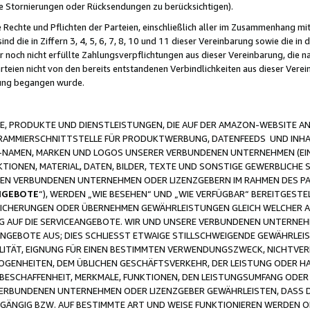
ge Stornierungen oder Rücksendungen zu berücksichtigen).
 Rechte und Pflichten der Parteien, einschließlich aller im Zusammenhang m
 die in Ziffern 3, 4, 5, 6, 7, 8, 10 und 11 dieser Vereinbarung sowie die in
er noch nicht erfüllte Zahlungsverpflichtungen aus dieser Vereinbarung, die
arteien nicht von den bereits entstandenen Verbindlichkeiten aus dieser Ver
gung begangen wurde.
 PRODUKTE UND DIENSTLEISTUNGEN, DIE AUF DER AMAZON-WEBSITE AN
GRAMMIERSCHNITTSTELLE FÜR PRODUKTWERBUNG, DATENFEEDS UND INH
-NAMEN, MARKEN UND LOGOS UNSERER VERBUNDENEN UNTERNEHMEN (EIN
IONEN, MATERIAL, DATEN, BILDER, TEXTE UND SONSTIGE GEWERBLICHE 
EREN VERBUNDENEN UNTERNEHMEN ODER LIZENZGEBERN IM RAHMEN DES 
NGEBOTE
“), WERDEN „WIE BESEHEN“ UND „WIE VERFÜGBAR“ BEREITGEST
CHERUNGEN ODER ÜBERNEHMEN GEWÄHRLEISTUNGEN GLEICH WELCHER AR
ZUG AUF DIE SERVICEANGEBOTE. WIR UND UNSERE VERBUNDENEN UNTERNEH
ANGEBOTE AUS; DIES SCHLIESST ETWAIGE STILLSCHWEIGENDE GEWÄHRLE
LITÄT, EIGNUNG FÜR EINEN BESTIMMTEN VERWENDUNGSZWECK, NICHTVER
OGENHEITEN, DEM ÜBLICHEN GESCHÄFTSVERKEHR, DER LEISTUNG ODER H
 BESCHAFFENHEIT, MERKMALE, FUNKTIONEN, DEN LEISTUNGSUMFANG ODER
VERBUNDENEN UNTERNEHMEN ODER LIZENZGEBER GEWÄHRLEISTEN, DASS D
HGÄNGIG BZW. AUF BESTIMMTE ART UND WEISE FUNKTIONIEREN WERDEN 