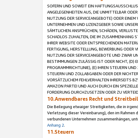
SOFERN UND SOWEIT EIN HAFTUNGSAUSSCHLUSS
ANGELEGENHEITEN AUS, DIE UNMITTELBAR ODER 
NUTZUNG DER SERVICEANGEBOTE) ODER EINEM V
UNTERNEHMEN UND LIZENZGEBER SOWIE UNSERE 
SÄMTLICHEN ANSPRÜCHEN, SCHÄDEN, VERLUSTE
SCHADLOS ZUHALTEN, DIE IM ZUSAMMENHANG STE
IHRER WEBSITE ODER ENTSPRECHENDEN MATERIA
FERTIGUNG, HERSTELLUNG, BEWERBUNG ODER VE
NUTZUNG DER SERVICEANGEBOTE UND ZWAR UN
BESTIMMUNGEN ZULÄSSIG IST ODER NICHT, (D) 
PROGRAMMRICHTLINIE), (E) IHREN STEUERN UN
STEUERN UND ZOLLABGABEN ODER DER NICHTER
VORSÄTZLICHEM FEHLVERHALTEN IHRERSEITS BZ
AMAZON PARTEI UND AUCH DURCH EIN SPEZIELL
FORDERUNG DURCHZUSETZEN ODER ZU VERTEIDI
10.Anwendbares Recht und Streitbe
Die Beilegung etwaiger Streitigkeiten, die in irg
Verletzung dieser Vereinbarung), den im Rahmen d
verbundenen Unternehmen zusammenhängen, unterl
Anhang 2
.
11.Steuern