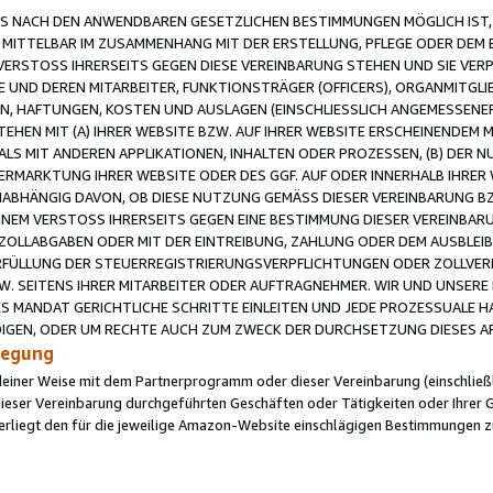
 NACH DEN ANWENDBAREN GESETZLICHEN BESTIMMUNGEN MÖGLICH IST, S
MITTELBAR IM ZUSAMMENHANG MIT DER ERSTELLUNG, PFLEGE ODER DEM BE
ERSTOSS IHRERSEITS GEGEN DIESE VEREINBARUNG STEHEN UND SIE VERP
UND DEREN MITARBEITER, FUNKTIONSTRÄGER (OFFICERS), ORGANMITGLI
N, HAFTUNGEN, KOSTEN UND AUSLAGEN (EINSCHLIESSLICH ANGEMESSENE
HEN MIT (A) IHRER WEBSITE BZW. AUF IHRER WEBSITE ERSCHEINENDEM M
LS MIT ANDEREN APPLIKATIONEN, INHALTEN ODER PROZESSEN, (B) DER 
RMARKTUNG IHRER WEBSITE ODER DES GGF. AUF ODER INNERHALB IHRER W
ABHÄNGIG DAVON, OB DIESE NUTZUNG GEMÄSS DIESER VEREINBARUNG B
EINEM VERSTOSS IHRERSEITS GEGEN EINE BESTIMMUNG DIESER VEREINBARU
D ZOLLABGABEN ODER MIT DER EINTREIBUNG, ZAHLUNG ODER DEM AUSBLEI
FÜLLUNG DER STEUERREGISTRIERUNGSVERPFLICHTUNGEN ODER ZOLLVERPF
W. SEITENS IHRER MITARBEITER ODER AUFTRAGNEHMER. WIR UND UNSERE
ES MANDAT GERICHTLICHE SCHRITTE EINLEITEN UND JEDE PROZESSUALE 
GEN, ODER UM RECHTE AUCH ZUM ZWECK DER DURCHSETZUNG DIESES AR
ilegung
endeiner Weise mit dem Partnerprogramm oder dieser Vereinbarung (einschließl
ieser Vereinbarung durchgeführten Geschäften oder Tätigkeiten oder Ihrer 
iegt den für die jeweilige Amazon-Website einschlägigen Bestimmungen z