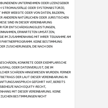
VERBUNDENEN UNTERNEHMEN ODER LIZENZGEBER
ICH STROMAUSFÄLLE ODER SYSTEMABSTÜRZE;
IHRER WEBSITE ODER VON DATEN, BILDERN,
ER ANDEREN NATÜRLICHEN ODER JURISTISCHEN
ESE SIND IN DIESER VEREINBARUNG
R FÜR ENTSCHÄDIGUNGSLEISTUNGEN,
EINNAHMEN, ERWARTETEN UMSÄTZEN,
SIE IM ZUSAMMENHANG MIT IHRER TEILNAHME AM
M PARTNERPROGRAMM. KEINE BESTIMMUNG
DER ZUSICHERUNGEN, DIE NACH DEN
GESCHÄDEN, KONKRETE ODER EXEMPLARISCHE
SFALL ODER DATENVERLUST, DIE IM
OLCHER SCHÄDEN HINGEWIESEN WURDEN. FERNER
BETRAGS DER LAUT DIESER VEREINBARUNG IN
HAFTUNGSANSPRUCH GEFÜHRT HAT, BEREITS
SBEHELFE NACH EQUITY-RECHT,
NHANG MIT DIESER VEREINBARUNG. KEINE
TZLICHEN BESTIMMUNGEN NICHT