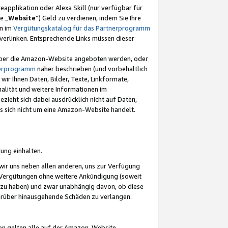
eapplikation oder Alexa Skill (nur verfügbar für
e „
Website
“) Geld zu verdienen, indem Sie Ihre
en im
Vergütungskatalog für das Partnerprogramm
t) verlinken. Entsprechende Links müssen dieser
e über die Amazon-Website angeboten werden, oder
nerprogramm
näher beschrieben (und vorbehaltlich
ir Ihnen Daten, Bilder, Texte, Linkformate,
alität und weitere Informationen im
zieht sich dabei ausdrücklich nicht auf Daten,
es sich nicht um eine Amazon-Website handelt.
rung einhalten.
ir uns neben allen anderen, uns zur Verfügung
n Vergütungen ohne weitere Ankündigung (soweit
 zu haben) und zwar unabhängig davon, ob diese
darüber hinausgehende Schäden zu verlangen.
on gelten alle auf der Amazon-Website