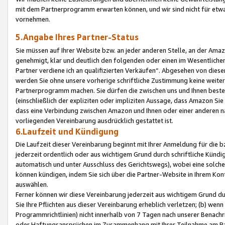
mit dem Partnerprogramm erwarten können, und wir sind nicht für etwa
vornehmen.
5.Angabe Ihres Partner-Status
Sie müssen auf Ihrer Website bzw. an jeder anderen Stelle, an der Am
genehmigt, klar und deutlich den folgenden oder einen im Wesentlichen
Partner verdiene ich an qualifizierten Verkäufen“. Abgesehen von die
werden Sie ohne unsere vorherige schriftliche Zustimmung keine weite
Partnerprogramm machen. Sie dürfen die zwischen uns und Ihnen best
(einschließlich der expliziten oder impliziten Aussage, dass Amazon Si
dass eine Verbindung zwischen Amazon und Ihnen oder einer anderen natü
vorliegenden Vereinbarung ausdrücklich gestattet ist.
6.Laufzeit und Kündigung
Die Laufzeit dieser Vereinbarung beginnt mit Ihrer Anmeldung für die 
jederzeit ordentlich oder aus wichtigem Grund durch schriftliche Kündi
automatisch und unter Ausschluss des Gerichtswegs), wobei eine solch
können kündigen, indem Sie sich über die Partner-Website in Ihrem Ko
auswählen.
Ferner können wir diese Vereinbarung jederzeit aus wichtigem Grund dur
Sie Ihre Pflichten aus dieser Vereinbarung erheblich verletzen; (b) wen
Programmrichtlinien) nicht innerhalb von 7 Tagen nach unserer Benachr
oder Haftungsansprüchen im Zusammenhang mit Ihrer Teilnahme am Pa