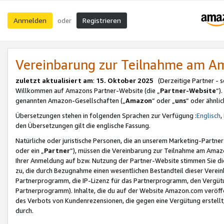
Anmelden
Registrieren
oder
Vereinbarung zur Teilnahme am 
zuletzt aktualisiert am
:
15. Oktober 2025
(Derzeitige Partner - 
Willkommen auf Amazons Partner-Website (die „
Partner-Website
“)
genannten Amazon-Gesellschaften („
Amazon
“ oder „
uns
“ oder ähnli
Übersetzungen stehen in folgenden Sprachen zur Verfügung :
Englisch
,
den Übersetzungen gilt die englische Fassung.
Natürliche oder juristische Personen, die an unserem Marketing-Partn
oder ein „
Partner
“), müssen die Vereinbarung zur Teilnahme am Ama
Ihrer Anmeldung auf bzw. Nutzung der Partner-Website stimmen Sie die
zu, die durch Bezugnahme einen wesentlichen Bestandteil dieser Verei
Partnerprogramm, die IP-Lizenz für das Partnerprogramm, den Vergütu
Partnerprogramm). Inhalte, die du auf der Website Amazon.com veröffe
des Verbots von Kundenrezensionen, die gegen eine Vergütung erstellt, 
durch.