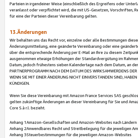
Parteien in irgendeiner Weise (einschließlich des Ergreifens oder Unt
veranlasst oder verpflichtet wird, die mit US-Gesetzen, Vorschriften,
für eine der Parteien dieser Vereinbarung gelten.
13.Änderungen
Wir behalten uns das Recht vor, einzelne oder alle Bestimmungen diese
Änderungsmitteilung, eine geänderte Vereinbarung oder eine geänderte 
über die entsprechende Änderung per E-Mail an Ihre zu diesem Zeitpun
ausgenommen etwaige Erhöhungen der Standardvergütung im Rahmen
Datum, jedoch frühestens sieben Kalendertage nach dem Datum, an de
PARTNERPROGRAMM NACH DEM DATUM DES WIRKSAMWERDENS DER Ä
WENN SIE MIT EINER ÄNDERUNG NICHT EINVERSTANDEN SIND, HABEN S
KÜNDIGEN.
Wenn Sie diese Vereinbarung mit Amazon France Services SAS geschlo
gelten zukünftige Änderungen an dieser Vereinbarung für Sie und Ama
Core S.à r.l. bezieht.
Anhang 1Amazon-Gesellschaften und Amazon-Websites nach Ländern
Anhang 2Anwendbares Recht und Streitbeilegung für die jeweiligen 
Anhang 3Steuerbestimmungen für die jeweiligen Amazon-Websites