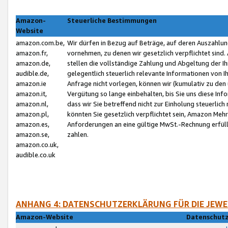
Amazon-
Steuerliche Bestimmungen
Website
amazon.com.be,
Wir dürfen in Bezug auf Beträge, auf deren Auszahlun
amazon.fr,
vornehmen, zu denen wir gesetzlich verpflichtet sind
amazon.de,
stellen die vollständige Zahlung und Abgeltung der 
audible.de,
gelegentlich steuerlich relevante Informationen von I
amazon.ie
Anfrage nicht vorlegen, können wir (kumulativ zu de
amazon.it,
Vergütung so lange einbehalten, bis Sie uns diese Inf
amazon.nl,
dass wir Sie betreffend nicht zur Einholung steuerlich 
amazon.pl,
könnten Sie gesetzlich verpflichtet sein, Amazon Meh
amazon.es,
Anforderungen an eine gültige MwSt.-Rechnung erfüllt
amazon.se,
zahlen.
amazon.co.uk,
audible.co.uk
ANHANG 4: DATENSCHUTZERKLÄRUNG FÜR DIE JEWE
Amazon-Website
Datenschutz