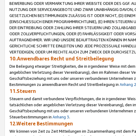
BEWERBUNG ODER VERMARKTUNG IHRER WEBSITE ODER DES GGF. AUF 
NUTZUNG DER SERVICEANGEBOTE UND ZWAR UNABHÄNGIG DAVON, O
GESETZLICHEN BESTIMMUNGEN ZULÄSSIG IST ODER NICHT, (D) EINE
(EINSCHLIESSLICH EINER PROGRAMMRICHTLINIE), (E) IHREN STEUER
DER EINTREIBUNG ODER ZAHLUNG IHRER STEUERN UND ZOLLABGAB
ODER ZOLLVERPFLICHTUNGEN, ODER (F) FAHRLÄSSIGKEIT ODER VORS
AUFTRAGNEHMER. WIR UND UNSERE BEAUFTRAGTEN KÖNNEN IM NAME
GERICHTLICHE SCHRITTE EINLEITEN UND JEDE PROZESSUALE HAND
VERTEIDIGEN, ODER UM RECHTE AUCH ZUM ZWECK DER DURCHSETZU
10.Anwendbares Recht und Streitbeilegung
Die Beilegung etwaiger Streitigkeiten, die in irgendeiner Weise mit de
angeblichen Verletzung dieser Vereinbarung), den im Rahmen dieser Ve
Geschäftsbeziehung mit uns oder unseren verbundenen Unternehmen zu
Bestimmungen zu anwendbarem Recht und Streitbeilegung in
Anhang 
11.Steuern
Steuern und damit verbundene Verpflichtungen, die in irgendeiner Wei
tatsächlichen oder angeblichen Verletzung dieser Vereinbarung), den 
Geschäftsbeziehung mit uns oder unseren verbundenen Unternehmen z
Steuerbestimmungen in
Anhang 3
.
12.Weitere Bestimmungen
Wir können von Zeit zu Zeit Mitteilungen im Zusammenhang mit dem Par