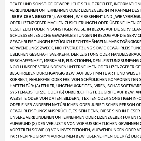
TEXTE UND SONSTIGE GEWERBLICHE SCHUTZRECHTE, INFORMATIONE
VERBUNDENEN UNTERNEHMEN ODER LIZENZGEBERN IM RAHMEN DES
„
SERVICEANGEBOTE
“), WERDEN „WIE BESEHEN“ UND „WIE VERFÜ
ODER LIZENZGEBER MACHEN ZUSICHERUNGEN ODER ÜBERNEHMEN GEW
GESETZLICH ODER IN SONSTIGER WEISE, IN BEZUG AUF DIE SERVI
SCHLIESSEN JEGLICHE GEWÄHRLEISTUNGEN IN BEZUG AUF DIE SERVI
GEWÄHRLEISTUNGEN BEZÜGLICH RECHTSMÄNGELN, MARKTGÄNGIGKEIT
VERWENDUNGSZWECK, NICHTVERLETZUNG SOWIE GEWÄHRLEISTUNGEN 
ÜBLICHEN GESCHÄFTSVERKEHR, DER LEISTUNG ODER HANDELSBRÄUCH
BESCHAFFENHEIT, MERKMALE, FUNKTIONEN, DEN LEISTUNGSUMFANG 
NOCH UNSERE VERBUNDENEN UNTERNEHMEN ODER LIZENZGEBER GEWÄ
BESCHRIEBEN DURCHGÄNGIG BZW. AUF BESTIMMTE ART UND WEISE
KORREKT, FEHLERFREI ODER FREI VON SCHÄDLICHEN KOMPONENTEN
HAFTEN FÜR: (A) FEHLER, UNGENAUIGKEITEN, VIREN, SCHADSOFTW
SYSTEMABSTÜRZE; ODER (B) UNBERECHTIGTE ZUGRIFFE AUF BZW. 
WEBSITE ODER VON DATEN, BILDERN, TEXTEN ODER SONSTIGEN INF
ODER EINER ANDEREN NATÜRLICHEN ODER JURISTISCHEN PERSON OD
GEWÄHRLEISTUNGSANSPRÜCHE, ES SEIN DENN, DIESE SIND IN DIES
UNSERE VERBUNDENEN UNTERNEHMEN ODER LIZENZGEBER FÜR EN
AUFGRUND (X) DES VERLUSTS VON VORAUSSICHTLICHEN GEWINNEN
VORTEILEN SOWIE (Y) VON INVESTITIONEN, AUFWENDUNGEN ODER VE
PARTNERPROGRAMM VORNEHMEN BZW. ÜBERNEHMEN ODER (Z) DER 