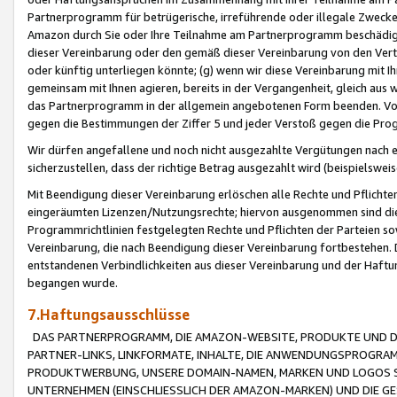
Partnerprogramm für betrügerische, irreführende oder illegale Zwecke
Amazon durch Sie oder Ihre Teilnahme am Partnerprogramm beschädig
dieser Vereinbarung oder den gemäß dieser Vereinbarung von den Vertr
oder künftig unterliegen könnte; (g) wenn wir diese Vereinbarung mit I
gemeinsam mit Ihnen agieren, bereits in der Vergangenheit, gleich aus
das Partnerprogramm in der allgemein angebotenen Form beenden. Vors
gegen die Bestimmungen der Ziffer 5 und jeder Verstoß gegen die Prog
Wir dürfen angefallene und noch nicht ausgezahlte Vergütungen nach 
sicherzustellen, dass der richtige Betrag ausgezahlt wird (beispielsw
Mit Beendigung dieser Vereinbarung erlöschen alle Rechte und Pflichte
eingeräumten Lizenzen/Nutzungsrechte; hiervon ausgenommen sind die in 
Programmrichtlinien festgelegten Rechte und Pflichten der Parteien sow
Vereinbarung, die nach Beendigung dieser Vereinbarung fortbestehen. D
entstandenen Verbindlichkeiten aus dieser Vereinbarung und der Haft
begangen wurde.
7.Haftungsausschlüsse
DAS PARTNERPROGRAMM, DIE AMAZON-WEBSITE, PRODUKTE UND DI
PARTNER-LINKS, LINKFORMATE, INHALTE, DIE ANWENDUNGSPROGR
PRODUKTWERBUNG, UNSERE DOMAIN-NAMEN, MARKEN UND LOGOS S
UNTERNEHMEN (EINSCHLIESSLICH DER AMAZON-MARKEN) UND DIE GE