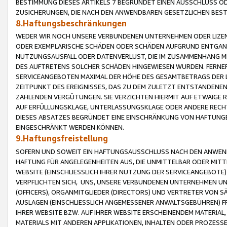
BESTIMMUNG DIESES ARTIKELS 7 BEGRÜNDET EINEN AUSSCHLUSS 
ZUSICHERUNGEN, DIE NACH DEN ANWENDBAREN GESETZLICHEN BE
8.Haftungsbeschränkungen
WEDER WIR NOCH UNSERE VERBUNDENEN UNTERNEHMEN ODER LIZEN
ODER EXEMPLARISCHE SCHÄDEN ODER SCHÄDEN AUFGRUND ENTGANG
NUTZUNGSAUSFALL ODER DATENVERLUST, DIE IM ZUSAMMENHANG MI
DES AUFTRETENS SOLCHER SCHÄDEN HINGEWIESEN WURDEN. FERN
SERVICEANGEBOTEN MAXIMAL DER HÖHE DES GESAMTBETRAGS DER 
ZEITPUNKT DES EREIGNISSES, DAS ZU DEM ZULETZT ENTSTANDENE
ZAHLENDEN VERGÜTUNGEN. SIE VERZICHTEN HIERMIT AUF ETWAIGE 
AUF ERFÜLLUNGSKLAGE, UNTERLASSUNGSKLAGE ODER ANDERE RECHT
DIESES ABSATZES BEGRÜNDET EINE EINSCHRÄNKUNG VON HAFTUNG
EINGESCHRÄNKT WERDEN KÖNNEN.
9.Haftungsfreistellung
SOFERN UND SOWEIT EIN HAFTUNGSAUSSCHLUSS NACH DEN ANWENDB
HAFTUNG FÜR ANGELEGENHEITEN AUS, DIE UNMITTELBAR ODER MITT
WEBSITE (EINSCHLIESSLICH IHRER NUTZUNG DER SERVICEANGEBOTE)
VERPFLICHTEN SICH, UNS, UNSERE VERBUNDENEN UNTERNEHMEN UN
(OFFICERS), ORGANMITGLIEDER (DIRECTORS) UND VERTRETER VON 
AUSLAGEN (EINSCHLIESSLICH ANGEMESSENER ANWALTSGEBÜHREN) FR
IHRER WEBSITE BZW. AUF IHRER WEBSITE ERSCHEINENDEM MATERIAL
MATERIALS MIT ANDEREN APPLIKATIONEN, INHALTEN ODER PROZESSE