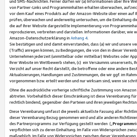
und SMS-Nachrichten. Ferner dürfen wir (a) Informationen über Ihre We
von Partner-Links und Programminhalten erhalten überwachen, aufzei
vor dem Kauf eines Produkts auf der Amazon-Website über einen auf Ih
prüfen, überwachen und anderweitig untersuchen, um die Einhaltung dies
die auf Ihrer Website dargestellte Implementierung von Programminhalt
reproduzieren, verbreiten und darstellen. Informationen darüber, wie w
Amazon-Datenschutzerklärung in
Anhang 4
.
Sie bestätigen und sind damit einverstanden, dass (a) wir und unsere 
(Traffic) anregen können, zu Bedingungen, die von den in dieser Vere
Unternehmen jederzeit (unmittelbar oder mittelbar) Websites oder Appl
Ihrer Website im Wettbewerb stehen, (c) ein Versäumnis unsererseits, I
Verzicht auf unser Recht darstellt, die betroffene oder eine andere B
Aktualisierungen, Handlungen und Zustimmungen, die wir ggf. im Rahme
vorgenommen bzw. erteilt werden und nur wirksam sind, wenn sie schri
Ohne die ausdrückliche vorherige schriftliche Zustimmung von Amazon
abtreten. Vorbehaltlich dieser Einschränkung ist diese Vereinbarung f
rechtlich bindend, gegenüber den Parteien und ihren jeweiligen Rech
Diese Vereinbarung umfasst die jeweils aktuellste Fassung aller Richtli
dieser Vereinbarung Bezug genommen wird und alle anderen Richtlinie
des Partnerprogramms zur Verfügung gestellt werden („
Programmric
verpflichten sich zu deren Einhaltung. Im Falle von Widersprüchen zwi
maßgeblich. Im Falle von Widersprüchen zwischen dieser Vereinbarun