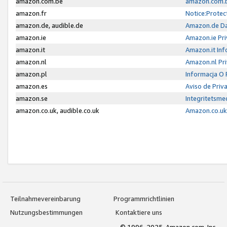
amazon.com.be
amazon.com.b
amazon.fr
Notice:Protec
amazon.de, audible.de
Amazon.de Da
amazon.ie
Amazon.ie Pri
amazon.it
Amazon.it Inf
amazon.nl
Amazon.nl Pri
amazon.pl
Informacja O
amazon.es
Aviso de Priv
amazon.se
Integritetsm
amazon.co.uk, audible.co.uk
Amazon.co.uk 
Teilnahmevereinbarung
Programmrichtlinien
Nutzungsbestimmungen
Kontaktiere uns