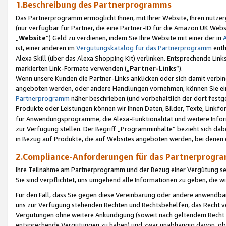
1.Beschreibung des Partnerprogramms
Das Partnerprogramm ermöglicht Ihnen, mit Ihrer Website, Ihren nutzer
(nur verfügbar für Partner, die eine Partner-ID für die Amazon UK We
„
Website
“) Geld zu verdienen, indem Sie Ihre Website mit einer der in
ist, einer anderen im
Vergütungskatalog für das Partnerprogramm
enth
Alexa Skill (über das Alexa Shopping Kit) verlinken. Entsprechende Lin
markierten Link-Formate verwenden („
Partner-Links
“).
Wenn unsere Kunden die Partner-Links anklicken oder sich damit verbi
angeboten werden, oder andere Handlungen vornehmen, können Sie eine
Partnerprogramm
näher beschrieben (und vorbehaltlich der dort festg
Produkte oder Leistungen können wir Ihnen Daten, Bilder, Texte, Linkfo
für Anwendungsprogramme, die Alexa-Funktionalität und weitere Inf
zur Verfügung stellen. Der Begriff „Programminhalte“ bezieht sich dabe
in Bezug auf Produkte, die auf Websites angeboten werden, bei denen 
2.Compliance-Anforderungen für das Partnerprog
Ihre Teilnahme am Partnerprogramm und der Bezug einer Vergütung setz
Sie sind verpflichtet, uns umgehend alle Informationen zu geben, die w
Für den Fall, dass Sie gegen diese Vereinbarung oder andere anwendba
uns zur Verfügung stehenden Rechten und Rechtsbehelfen, das Recht vo
Vergütungen ohne weitere Ankündigung (soweit nach geltendem Recht z
entsprechende Vergütungen zu haben) und zwar unabhängig davon, ob 