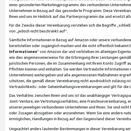
eines gesonderten Marketingprogramms des verbundenen Unternehmens
Unternehmen in Bezug auf das gesonderte Programm. Diese Vereinbarung
Ihnen und uns im Hinblick auf das Partnerprogramm dar und ersetzt al
Für die Zwecke dieser Vereinbarung verstehen sich die Begriffe „schließ
von „jedoch nicht beschränkt auf“.
Sämtliche Informationen in Bezug auf Amazon oder unsere verbunde
bereitstellen oder zugänglich machen und die nicht öffentlich bekannt bz
Informationen
“ von Amazon dar und verbleiben im alleinigen Eigent
wie dies angemessenerweise für die Erbringung Ihrer Leistungen gemäß d
juristischen Personen, die im Zusammenhang mit Ihrem Konto Zugriff au
Pflichten kennen und einhalten. Sie werden Vertrauliche Informationen 
Unternehmen) weitergeben und alle angemessenen Maßnahmen ergreifen
schützen, die gemäß dieser Vereinbarung nicht ausdrücklich zulässig is
Vertraulichkeits- oder Geheimhaltungsvereinbarungen und gilt für die
Das Verhältnis zwischen Ihnen und uns ist das unabhängiger Vertragspa
Joint-Venture, ein Vertretungsverhältnis, eine Franchisevereinbarung, 
unseren jeweiligen verbundenen Unternehmen und Ihnen. Sie sind ni
oder Zusagen abzugeben oder anzunehmen. Wenn Sie eine andere natürli
ermöglichen, Handlungen in Bezug auf den Gegenstand dieser Vereinbar
Ungeachtet anders lautender Bestimmungen in dieser Vereinbarung wird