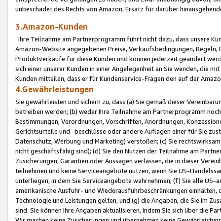
unbeschadet des Rechts von Amazon, Ersatz für darüber hinausgehen
3.Amazon-Kunden
Ihre Teilnahme am Partnerprogramm führt nicht dazu, dass unsere Kun
Amazon-Website angegebenen Preise, Verkaufsbedingungen, Regeln, Ri
Produktverkäufe für diese Kunden und können jederzeit geändert werde
sich einer unserer Kunden in einer Angelegenheit an Sie wenden, die 
Kunden mitteilen, dass er für Kundenservice-Fragen den auf der Ama
4.Gewährleistungen
Sie gewährleisten und sichern zu, dass (a) Sie gemäß dieser Vereinba
betreiben werden; (b) weder Ihre Teilnahme am Partnerprogramm noch d
Bestimmungen, Verordnungen, Vorschriften, Anordnungen, Konzessionen,
Gerichtsurteile und -beschlüsse oder andere Auflagen einer für Sie zu
Datenschutz, Werbung und Marketing) verstoßen; (c) Sie rechtswirksam 
nicht geschäftsfähig sind); (d) Sie den Nutzen der Teilnahme am Partne
Zusicherungen, Garantien oder Aussagen verlassen, die in dieser Verein
teilnehmen und keine Serviceangebote nutzen, wenn Sie US-Handelssa
unterliegen, in dem Sie Serviceangebote wahrnehmen; (f) Sie alle US
amerikanische Ausfuhr- und Wiederausfuhrbeschränkungen einhalten, 
Technologie und Leistungen gelten, und (g) die Angaben, die Sie im 
sind. Sie können Ihre Angaben aktualisieren, indem Sie sich über die 
Wir machen keine Zusicherungen und übernehmen keine Gewährleistun