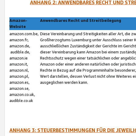
ANHANG 2: ANWENDBARES RECHT UND STRE
Amazon-
Anwendbares Recht und Streitbeilegung
Website
amazon.com.be,
Diese Vereinbarung und Streitigkeiten aller Art, die 
amazon.fr,
Großherzogtums Luxemburg unter Ausschluss seiner Kol
amazon.de,
ausschließlichen Zuständigkeit der Gerichte im Geri
audible.de,
dieser Vereinbarung kann Amazon bei einem zuständig
amazon.ie
Rechtsschutz wegen einer tatsächlichen oder angebli
amazon.it,
Amazon oder einer anderen natürlichen oder juristisc
amazon.nl,
Rechte in Bezug auf die Programminhalte besonderer,
amazon.pl,
Wert darstellen, dessen Verlust nicht ohne Weiteres e
amazon.es,
ausgeglichen werden kann.
amazon.se,
amazon.co.uk,
audible.co.uk
ANHANG 3: STEUERBESTIMMUNGEN FÜR DIE JEWEIL