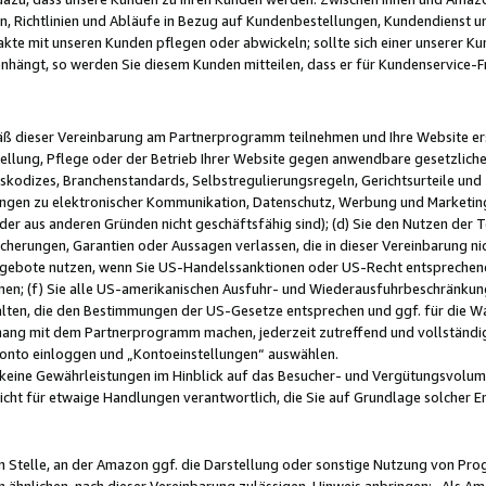
, Richtlinien und Abläufe in Bezug auf Kundenbestellungen, Kundendienst 
kte mit unseren Kunden pflegen oder abwickeln; sollte sich einer unserer Ku
nhängt, so werden Sie diesem Kunden mitteilen, dass er für Kundenservic
emäß dieser Vereinbarung am Partnerprogramm teilnehmen und Ihre Website er
ellung, Pflege oder der Betrieb Ihrer Website gegen anwendbare gesetzlich
skodizes, Branchenstandards, Selbstregulierungsregeln, Gerichtsurteile und 
ngen zu elektronischer Kommunikation, Datenschutz, Werbung und Marketing)
 oder aus anderen Gründen nicht geschäftsfähig sind); (d) Sie den Nutzen de
cherungen, Garantien oder Aussagen verlassen, die in dieser Vereinbarung nich
gebote nutzen, wenn Sie US-Handelssanktionen oder US-Recht entsprechen
men; (f) Sie alle US-amerikanischen Ausfuhr- und Wiederausfuhrbeschränkun
ten, die den Bestimmungen der US-Gesetze entsprechen und ggf. für die Wa
hang mit dem Partnerprogramm machen, jederzeit zutreffend und vollständig 
 Konto einloggen und „Kontoeinstellungen“ auswählen.
keine Gewährleistungen im Hinblick auf das Besucher- und Vergütungsvolu
icht für etwaige Handlungen verantwortlich, die Sie auf Grundlage solcher
en Stelle, an der Amazon ggf. die Darstellung oder sonstige Nutzung von Pr
 ähnlichen, nach dieser Vereinbarung zulässigen, Hinweis anbringen: „Als Ama