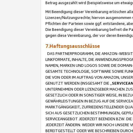
Betrag ausgezahlt wird (beispielsweise um etwai
Mit Beendigung dieser Vereinbarung erlöschen alle
Lizenzen/Nutzungsrechte; hiervon ausgenommen sind
Pflichten der Parteien sowie ggf. entstandene, ab
Die Beendigung dieser Vereinbarung befreit die P
gegen diese Vereinbarung, der vor deren Beendi
7.Haftungsausschlüsse
DAS PARTNERPROGRAMM, DIE AMAZON-WEBSITE,
LINKFORMATE, INHALTE, DIE ANWENDUNGSPRO
NAMEN, MARKEN UND LOGOS SOWIE DIE DOMAIN
GESAMTE TECHNOLOGIE, SOFTWARE SOWIE FUNKT
DIE VON ODER IM AUFTRAG VON AMAZON, UNS
GENUTZT WERDEN (INSGESAMT DIE „
SERVICEA
UNTERNEHMEN ODER LIZENZGEBER MACHEN ZUSI
GESETZLICH ODER IN SONSTIGER WEISE, IN BE
GEWÄHRLEISTUNGEN IN BEZUG AUF DIE SERVICE
MARKTGÄNGIGKEIT, ZUFRIEDENSTELLENDER QUA
SICH AUS GESETZLICHEN BESTIMMUNGEN, GEPFL
SERVICEANGEBOT JEDERZEIT BEENDEN BZW. DIE
JEDERZEIT ÄNDERN. WEDER WIR NOCH UNSERE 
BEREITGESTELLT ODER WIE BESCHRIEBEN DURC