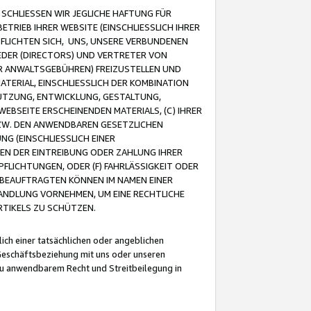
CHLIESSEN WIR JEGLICHE HAFTUNG FÜR
TRIEB IHRER WEBSITE (EINSCHLIESSLICH IHRER
FLICHTEN SICH, UNS, UNSERE VERBUNDENEN
EDER (DIRECTORS) UND VERTRETER VON
R ANWALTSGEBÜHREN) FREIZUSTELLEN UND
ATERIAL, EINSCHLIESSLICH DER KOMBINATION
NUTZUNG, ENTWICKLUNG, GESTALTUNG,
EBSEITE ERSCHEINENDEN MATERIALS, (C) IHRER
ZW. DEN ANWENDBAREN GESETZLICHEN
NG (EINSCHLIESSLICH EINER
BEN DER EINTREIBUNG ODER ZAHLUNG IHRER
LICHTUNGEN, ODER (F) FAHRLÄSSIGKEIT ODER
 BEAUFTRAGTEN KÖNNEN IM NAMEN EINER
HANDLUNG VORNEHMEN, UM EINE RECHTLICHE
TIKELS ZU SCHÜTZEN.
ich einer tatsächlichen oder angeblichen
Geschäftsbeziehung mit uns oder unseren
u anwendbarem Recht und Streitbeilegung in