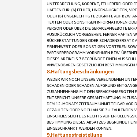
UNTERBRECHUNG, KORREKT, FEHLERFREI ODER 
HAFTEN FÜR: (A) FEHLER, UNGENAUIGKEITEN, 
ODER (B) UNBERECHTIGTE ZUGRIFFE AUF BZW. 
TEXTEN ODER SONSTIGEN INFORMATIONEN ODER 
PERSON ODER ÜBER DIE SERVICEANGEBOTE ERHA
AUSDRÜCKLICH VORGESEHEN. FERNER HAFTEN 
RÜCKERSTATTUNGEN ODER SCHADENSERSATZ AU
FIRMENWERT ODER SONSTIGEN VORTEILEN SOWIE
PARTNERPROGRAMM VORNEHMEN BZW. ÜBERNEHM
DIESES ARTIKELS 7 BEGRÜNDET EINEN AUSSCH
ANWENDBAREN GESETZLICHEN BESTIMMUNGEN 
8.Haftungsbeschränkungen
WEDER WIR NOCH UNSERE VERBUNDENEN UNTERN
SCHÄDEN ODER SCHÄDEN AUFGRUND ENTGANGENE
ZUSAMMENHANG MIT DEN SERVICEANGEBOTEN EN
ENTSPRICHT UNSERE GESAMTHAFTUNG IM ZUSAM
DEM 12-MONATSZEITRAUM UNMITTELBAR VOR DE
GEZAHLTEN ODER NOCH AN SIE ZU ZAHLENDEN V
EINSCHLIESSLICH DES RECHTS AUF ERFÜLLUNGS
BESTIMMUNG DIESES ABSATZES BEGRÜNDET EI
EINGESCHRÄNKT WERDEN KÖNNEN.
9.Haftungsfreistellung