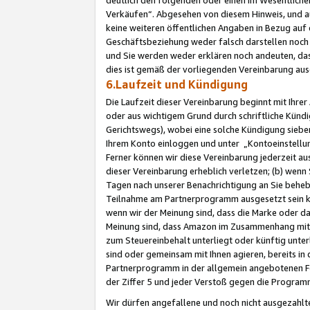
Verkäufen“. Abgesehen von diesem Hinweis, und a
keine weiteren öffentlichen Angaben in Bezug au
Geschäftsbeziehung weder falsch darstellen noch a
und Sie werden weder erklären noch andeuten, dass
dies ist gemäß der vorliegenden Vereinbarung ausd
6.Laufzeit und Kündigung
Die Laufzeit dieser Vereinbarung beginnt mit Ihre
oder aus wichtigem Grund durch schriftliche Kündi
Gerichtswegs), wobei eine solche Kündigung siebe
Ihrem Konto einloggen und unter „Kontoeinstellu
Ferner können wir diese Vereinbarung jederzeit aus
dieser Vereinbarung erheblich verletzen; (b) wenn
Tagen nach unserer Benachrichtigung an Sie behe
Teilnahme am Partnerprogramm ausgesetzt sein kö
wenn wir der Meinung sind, dass die Marke oder 
Meinung sind, dass Amazon im Zusammenhang mit d
zum Steuereinbehalt unterliegt oder künftig unter
sind oder gemeinsam mit Ihnen agieren, bereits in
Partnerprogramm in der allgemein angebotenen Fo
der Ziffer 5 und jeder Verstoß gegen die Programm
Wir dürfen angefallene und noch nicht ausgezahlt