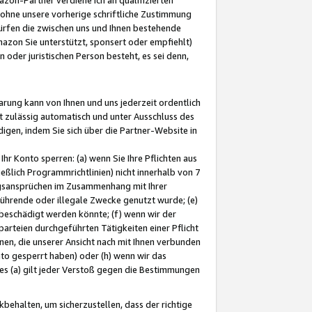
ohne unsere vorherige schriftliche Zustimmung
ürfen die zwischen uns und Ihnen bestehende
mazon Sie unterstützt, sponsert oder empfiehlt)
oder juristischen Person besteht, es sei denn,
arung kann von Ihnen und uns jederzeit ordentlich
t zulässig automatisch und unter Ausschluss des
gen, indem Sie sich über die Partner-Website in
hr Konto sperren: (a) wenn Sie Ihre Pflichten aus
eßlich Programmrichtlinien) nicht innerhalb von 7
ngsansprüchen im Zusammenhang mit Ihrer
ührende oder illegale Zwecke genutzt wurde; (e)
eschädigt werden könnte; (f) wenn wir der
rteien durchgeführten Tätigkeiten einer Pflicht
nen, die unserer Ansicht nach mit Ihnen verbunden
nto gesperrt haben) oder (h) wenn wir das
 (a) gilt jeder Verstoß gegen die Bestimmungen
ehalten, um sicherzustellen, dass der richtige