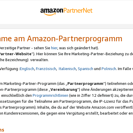
nahme am Amazon-Partnerprogramm
rzeitige Partner - sehen Sie
hier
, was sich geändert hat).
Partner-Website
“). Hier können Sie Ihre Marketing-Partner-Beziehung zu d
iche Bezeichnung) verwalten.
Verfügung :
Englisch
,
Französisch
,
Italienisch
,
Spanisch
und
Polnisch
. Im Fall
erem Marketing-Partner-Programm (das „
Partnerprogramm
“) teilnehmen od
on-Partnerprogramm (diese „
Vereinbarung
“) ohne Änderungen akzeptieren
 einschließlich den
Programmrichtlinien
(wie in Ziffer 12 definiert) zu, die 
raussetzungen für die Teilnahme am Partnerprogramm, die IP-Lizenz für das
s Partnerprogramm). Inhalte, die du auf der Website Amazon.com veröffentl
n Kundenrezensionen, die gegen eine Vergütung erstellt, bearbeitet oder ent
mms