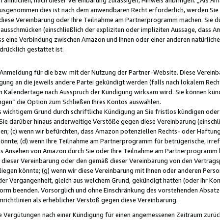
usgenommen dies ist nach dem anwendbaren Recht erforderlich, werden Sie 
f diese Vereinbarung oder Ihre Teilnahme am Partnerprogramm machen. Sie d
usschmücken (einschließlich der expliziten oder impliziten Aussage, dass A
 eine Verbindung zwischen Amazon und Ihnen oder einer anderen natürlichen 
rücklich gestattet ist.
r Anmeldung für die bzw. mit der Nutzung der Partner-Website. Diese Vereinb
gung an die jeweils andere Partei gekündigt werden (falls nach lokalem Rech
n Kalendertage nach Ausspruch der Kündigung wirksam wird. Sie können kündi
ngen“ die Option zum Schließen Ihres Kontos auswählen.
 wichtigem Grund durch schriftliche Kündigung an Sie fristlos kündigen oder I
 Sie darüber hinaus anderweitige Verstöße gegen diese Vereinbarung (einschli
ben; (c) wenn wir befürchten, dass Amazon potenziellen Rechts- oder Haftu
nnte; (d) wenn Ihre Teilnahme am Partnerprogramm für betrügerische, irref
das Ansehen von Amazon durch Sie oder Ihre Teilnahme am Partnerprogramm b
ieser Vereinbarung oder den gemäß dieser Vereinbarung von den Vertragspa
liegen könnte; (g) wenn wir diese Vereinbarung mit Ihnen oder anderen Perso
 der Vergangenheit, gleich aus welchem Grund, gekündigt hatten (oder Ihr Ko
rm beenden. Vorsorglich und ohne Einschränkung des vorstehenden Absatzes
richtlinien als erheblicher Verstoß gegen diese Vereinbarung.
e Vergütungen nach einer Kündigung für einen angemessenen Zeitraum zurückb