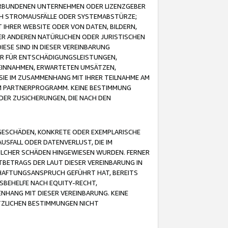
VERBUNDENEN UNTERNEHMEN ODER LIZENZGEBER
ICH STROMAUSFÄLLE ODER SYSTEMABSTÜRZE;
IHRER WEBSITE ODER VON DATEN, BILDERN,
ER ANDEREN NATÜRLICHEN ODER JURISTISCHEN
ESE SIND IN DIESER VEREINBARUNG
R FÜR ENTSCHÄDIGUNGSLEISTUNGEN,
EINNAHMEN, ERWARTETEN UMSÄTZEN,
SIE IM ZUSAMMENHANG MIT IHRER TEILNAHME AM
M PARTNERPROGRAMM. KEINE BESTIMMUNG
DER ZUSICHERUNGEN, DIE NACH DEN
GESCHÄDEN, KONKRETE ODER EXEMPLARISCHE
SFALL ODER DATENVERLUST, DIE IM
OLCHER SCHÄDEN HINGEWIESEN WURDEN. FERNER
BETRAGS DER LAUT DIESER VEREINBARUNG IN
HAFTUNGSANSPRUCH GEFÜHRT HAT, BEREITS
SBEHELFE NACH EQUITY-RECHT,
NHANG MIT DIESER VEREINBARUNG. KEINE
TZLICHEN BESTIMMUNGEN NICHT