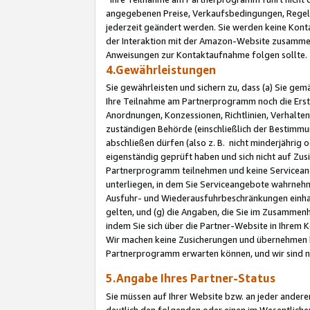
angegebenen Preise, Verkaufsbedingungen, Regeln
jederzeit geändert werden. Sie werden keine Konta
der Interaktion mit der Amazon-Website zusamme
Anweisungen zur Kontaktaufnahme folgen sollte.
4.Gewährleistungen
Sie gewährleisten und sichern zu, dass (a) Sie g
Ihre Teilnahme am Partnerprogramm noch die Erst
Anordnungen, Konzessionen, Richtlinien, Verhalten
zuständigen Behörde (einschließlich der Bestimmu
abschließen dürfen (also z. B. nicht minderjährig
eigenständig geprüft haben und sich nicht auf Zusi
Partnerprogramm teilnehmen und keine Servicean
unterliegen, in dem Sie Serviceangebote wahrneh
Ausfuhr- und Wiederausfuhrbeschränkungen einhal
gelten, und (g) die Angaben, die Sie im Zusammen
indem Sie sich über die Partner-Website in Ihrem
Wir machen keine Zusicherungen und übernehmen 
Partnerprogramm erwarten können, und wir sind n
5.Angabe Ihres Partner-Status
Sie müssen auf Ihrer Website bzw. an jeder ander
deutlich den folgenden oder einen im Wesentlichen