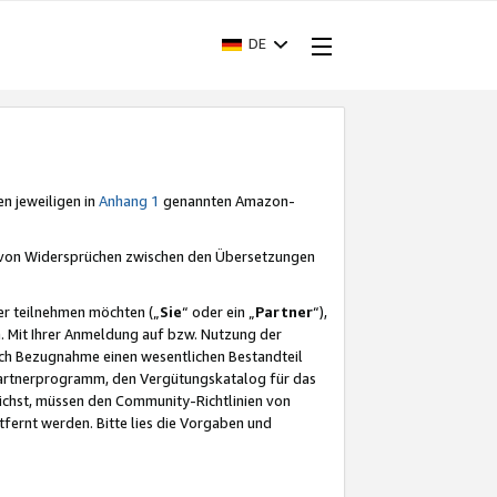
DE
en jeweiligen in
Anhang 1
genannten Amazon-
e von Widersprüchen zwischen den Übersetzungen
er teilnehmen möchten („
Sie
“ oder ein „
Partner
“),
. Mit Ihrer Anmeldung auf bzw. Nutzung der
durch Bezugnahme einen wesentlichen Bestandteil
 Partnerprogramm, den Vergütungskatalog für das
ichst, müssen den Community-Richtlinien von
fernt werden. Bitte lies die Vorgaben und