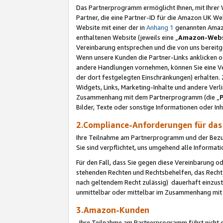
Das Partnerprogramm ermöglicht Ihnen, mit Ihrer W
Partner, die eine Partner-ID für die Amazon UK W
Website mit einer der in
Anhang 1
genannten Amazon
enthaltenen Website (jeweils eine „
Amazon-Webs
Vereinbarung entsprechen und die von uns bereitg
Wenn unsere Kunden die Partner-Links anklicken 
andere Handlungen vornehmen, können Sie eine Ver
der dort festgelegten Einschränkungen) erhalten. 
Widgets, Links, Marketing-Inhalte und andere Ver
Zusammenhang mit dem Partnerprogramm (die „
Bilder, Texte oder sonstige Informationen oder In
2.Compliance-Anforderungen für d
Ihre Teilnahme am Partnerprogramm und der Bezug 
Sie sind verpflichtet, uns umgehend alle Informat
Für den Fall, dass Sie gegen diese Vereinbarung 
stehenden Rechten und Rechtsbehelfen, das Recht
nach geltendem Recht zulässig) dauerhaft einzus
unmittelbar oder mittelbar im Zusammenhang mit
3.Amazon-Kunden
Ihre Teilnahme am Partnerprogramm führt nicht d