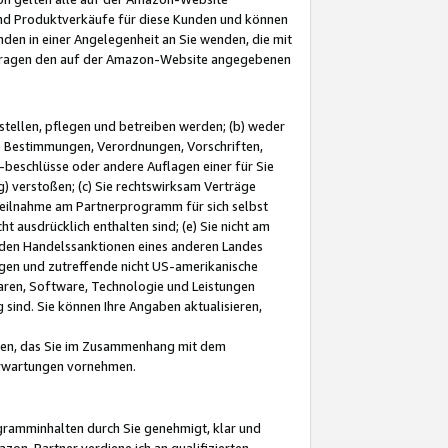
und Produktverkäufe für diese Kunden und können
nden in einer Angelegenheit an Sie wenden, die mit
e-Fragen den auf der Amazon-Website angegebenen
stellen, pflegen und betreiben werden; (b) weder
e Bestimmungen, Verordnungen, Vorschriften,
-beschlüsse oder andere Auflagen einer für Sie
 verstoßen; (c) Sie rechtswirksam Verträge
r Teilnahme am Partnerprogramm für sich selbst
t ausdrücklich enthalten sind; (e) Sie nicht am
den Handelssanktionen eines anderen Landes
gen und zutreffende nicht US-amerikanische
ren, Software, Technologie und Leistungen
sind. Sie können Ihre Angaben aktualisieren,
men, das Sie im Zusammenhang mit dem
 Erwartungen vornehmen.
ogramminhalten durch Sie genehmigt, klar und
zon-Partner verdiene ich an qualifizierten