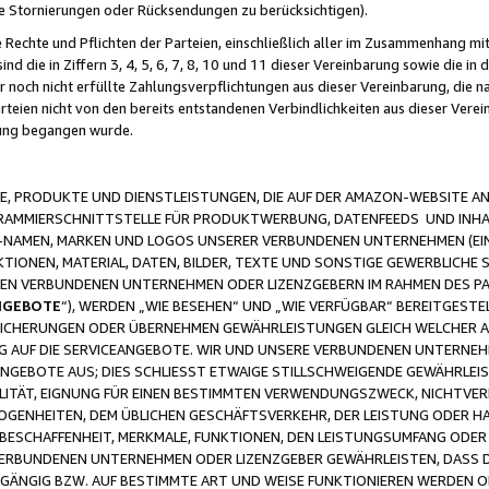
ge Stornierungen oder Rücksendungen zu berücksichtigen).
 Rechte und Pflichten der Parteien, einschließlich aller im Zusammenhang m
 die in Ziffern 3, 4, 5, 6, 7, 8, 10 und 11 dieser Vereinbarung sowie die in
er noch nicht erfüllte Zahlungsverpflichtungen aus dieser Vereinbarung, die
arteien nicht von den bereits entstandenen Verbindlichkeiten aus dieser Ver
gung begangen wurde.
 PRODUKTE UND DIENSTLEISTUNGEN, DIE AUF DER AMAZON-WEBSITE AN
GRAMMIERSCHNITTSTELLE FÜR PRODUKTWERBUNG, DATENFEEDS UND INH
-NAMEN, MARKEN UND LOGOS UNSERER VERBUNDENEN UNTERNEHMEN (EIN
IONEN, MATERIAL, DATEN, BILDER, TEXTE UND SONSTIGE GEWERBLICHE 
EREN VERBUNDENEN UNTERNEHMEN ODER LIZENZGEBERN IM RAHMEN DES 
NGEBOTE
“), WERDEN „WIE BESEHEN“ UND „WIE VERFÜGBAR“ BEREITGEST
CHERUNGEN ODER ÜBERNEHMEN GEWÄHRLEISTUNGEN GLEICH WELCHER AR
ZUG AUF DIE SERVICEANGEBOTE. WIR UND UNSERE VERBUNDENEN UNTERNEH
ANGEBOTE AUS; DIES SCHLIESST ETWAIGE STILLSCHWEIGENDE GEWÄHRLE
LITÄT, EIGNUNG FÜR EINEN BESTIMMTEN VERWENDUNGSZWECK, NICHTVER
OGENHEITEN, DEM ÜBLICHEN GESCHÄFTSVERKEHR, DER LEISTUNG ODER H
 BESCHAFFENHEIT, MERKMALE, FUNKTIONEN, DEN LEISTUNGSUMFANG ODER
VERBUNDENEN UNTERNEHMEN ODER LIZENZGEBER GEWÄHRLEISTEN, DASS D
HGÄNGIG BZW. AUF BESTIMMTE ART UND WEISE FUNKTIONIEREN WERDEN 