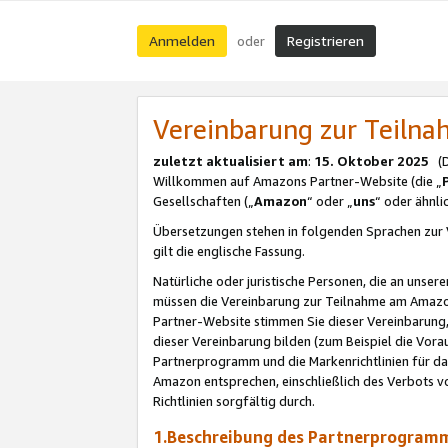
Anmelden
Registrieren
oder
Vereinbarung zur Teil
zuletzt aktualisiert am
:
15. Oktober 2025
(De
Willkommen auf Amazons Partner-Website (die „
Gesellschaften („
Amazon
“ oder „
uns
“ oder ähnl
Übersetzungen stehen in folgenden Sprachen zur 
gilt die englische Fassung.
Natürliche oder juristische Personen, die an uns
müssen die Vereinbarung zur Teilnahme am Amaz
Partner-Website stimmen Sie dieser Vereinbarung,
dieser Vereinbarung bilden (zum Beispiel die Vo
Partnerprogramm und die Markenrichtlinien für da
Amazon entsprechen, einschließlich des Verbots vo
Richtlinien sorgfältig durch.
1.Beschreibung des Partnerprogra