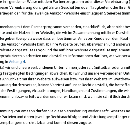
e in irgendeiner Weise mit dem Partnerprogramm oder dieser Vereinbarung (ei
ieser Vereinbarung durchgeführten Geschäften oder Tätigkeiten oder Ihrer 
liegen den für die jeweilige Amazon-Website einschlägigen Steuerbestim
mmenhang mit dem Partnerprogramm versenden, einschließlich, aber nicht be
site und die Nutzer Ihrer Website, die wir im Zusammenhang mit Ihrer Darst
itergeben (beispielsweise dass ein bestimmter Amazon-Kunde vor dem Kauf
uf die Amazon-Website kam, (b) Ihre Website prüfen, überwachen und anderwei
r Website dargestelltes Logo und die auf Ihrer Website dargestellte Impleme
reproduzieren, verbreiten und darstellen. Informationen darüber, wie wir per
ng in
Anhang 4
.
 (a) wir und unsere verbundenen Unternehmen jederzeit (mittelbar oder unmit
ng festgelegten Bedingungen abweichen, (b) wir und unsere verbundenen Unte
 Ähnlichkeit mit Ihrer Website aufweisen bzw. mit Ihrer Website im Wettbewer
barung durchzusetzen, keinen Verzicht auf unser Recht darstellt, die betrof
liche Festlegungen, Aktualisierungen, Handlungen und Zustimmungen, die wi
enommen bzw. erteilt werden und nur wirksam sind, wenn sie schriftlich dur
stimmung von Amazon dürfen Sie diese Vereinbarung weder Kraft Gesetzes no
die Parteien und deren jeweilige Rechtsnachfolger und Abtretungsempfänger 
ngsempfängern durchsetzbar und kommt diesen zugute.