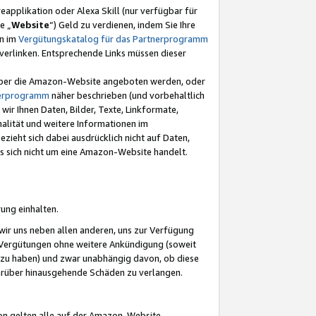
eapplikation oder Alexa Skill (nur verfügbar für
e „
Website
“) Geld zu verdienen, indem Sie Ihre
en im
Vergütungskatalog für das Partnerprogramm
t) verlinken. Entsprechende Links müssen dieser
e über die Amazon-Website angeboten werden, oder
nerprogramm
näher beschrieben (und vorbehaltlich
ir Ihnen Daten, Bilder, Texte, Linkformate,
alität und weitere Informationen im
zieht sich dabei ausdrücklich nicht auf Daten,
es sich nicht um eine Amazon-Website handelt.
rung einhalten.
ir uns neben allen anderen, uns zur Verfügung
n Vergütungen ohne weitere Ankündigung (soweit
 zu haben) und zwar unabhängig davon, ob diese
darüber hinausgehende Schäden zu verlangen.
on gelten alle auf der Amazon-Website