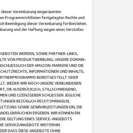
it dieser Vereinbarung eingeräumten
 den Programmrichtlinien festgelegten Rechte und
 nach Beendigung dieser Vereinbarung fortbestehen.
einbarung und der Haftung wegen eines Verstoßes
GEBOTEN WERDEN, SOWIE PARTNER-LINKS,
ALTE VON PRODUKTWERBUNG, UNSERE DOMAIN-
SCHLIESSLICH DER AMAZON-MARKEN) UND DIE
SCHUTZRECHTE, INFORMATIONEN UND INHALTE,
PARTNERPROGRAMMS BEREITGESTELLT ODER
ELLT. WEDER WIR NOCH UNSERE VERBUNDENEN
T, OB AUSDRÜCKLICH, STILLSCHWEIGEND,
MEN UND LIZENZGEBER SCHLIESSEN JEGLICHE
ISTUNGEN BEZÜGLICH RECHTSMÄNGELN,
LETZUNG SOWIE GEWÄHRLEISTUNGEN EIN, DIE
ANDELSBRÄUCHEN ERGEBEN. WIR KÖNNEN EIN
 DIE GELTUNG EINES SERVICE-ANGEBOTS
IE SERVICEANGEBOTE WEITERHIN
ODER DASS DIESE ANGEBOTE OHNE