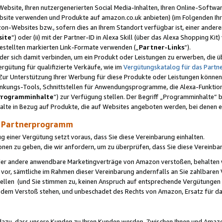
ebsite, Ihren nutzergenerierten Social Media-Inhalten, Ihren Online-Softwar
ebsite verwenden und Produkte auf amazon.co.uk anbieten) (im Folgenden Ihr
-Websites bzw., sofern dies an Ihrem Standort verfügbar ist, einer ander
ite
“) oder (ii) mit der Partner-ID in Alexa Skill (über das Alexa Shopping Ki
estellten markierten Link-Formate verwenden („
Partner-Links
“).
oder sich damit verbinden, um ein Produkt oder Leistungen zu erwerben, di
gütung für qualifizierte Verkäufe, wie im
Vergütungskatalog für das Part
Zur Unterstützung Ihrer Werbung für diese Produkte oder Leistungen können w
linkungs-Tools, Schnittstellen für Anwendungsprogramme, die Alexa-Funktion
Programminhalte
“) zur Verfügung stellen. Der Begriff „Programminhalte“ be
halte in Bezug auf Produkte, die auf Websites angeboten werden, bei denen 
as Partnerprogramm
einer Vergütung setzt voraus, dass Sie diese Vereinbarung einhalten.
ionen zu geben, die wir anfordern, um zu überprüfen, dass Sie diese Vereinba
oder andere anwendbare Marketingverträge von Amazon verstoßen, behalten w
 vor, sämtliche im Rahmen dieser Vereinbarung andernfalls an Sie zahlbare
tellen (und Sie stimmen zu, keinen Anspruch auf entsprechende Vergütungen
 dem Verstoß stehen, und unbeschadet des Rechts von Amazon, Ersatz für 
azu, dass unsere Kunden zu Ihren Kunden werden. Zwischen Ihnen und Amaz