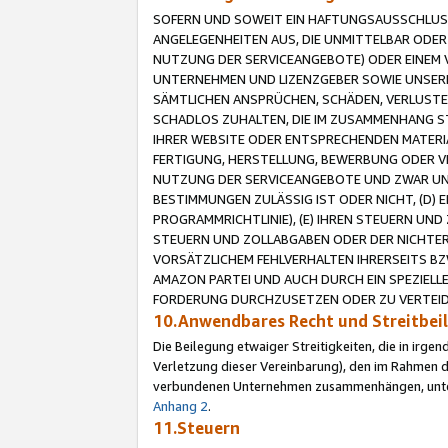
SOFERN UND SOWEIT EIN HAFTUNGSAUSSCHLUSS
ANGELEGENHEITEN AUS, DIE UNMITTELBAR ODER 
NUTZUNG DER SERVICEANGEBOTE) ODER EINEM V
UNTERNEHMEN UND LIZENZGEBER SOWIE UNSERE 
SÄMTLICHEN ANSPRÜCHEN, SCHÄDEN, VERLUSTE
SCHADLOS ZUHALTEN, DIE IM ZUSAMMENHANG STE
IHRER WEBSITE ODER ENTSPRECHENDEN MATERIA
FERTIGUNG, HERSTELLUNG, BEWERBUNG ODER VE
NUTZUNG DER SERVICEANGEBOTE UND ZWAR UN
BESTIMMUNGEN ZULÄSSIG IST ODER NICHT, (D) 
PROGRAMMRICHTLINIE), (E) IHREN STEUERN UN
STEUERN UND ZOLLABGABEN ODER DER NICHTER
VORSÄTZLICHEM FEHLVERHALTEN IHRERSEITS BZ
AMAZON PARTEI UND AUCH DURCH EIN SPEZIELL
FORDERUNG DURCHZUSETZEN ODER ZU VERTEIDI
10.Anwendbares Recht und Streitbe
Die Beilegung etwaiger Streitigkeiten, die in irg
Verletzung dieser Vereinbarung), den im Rahmen d
verbundenen Unternehmen zusammenhängen, unterl
Anhang 2
.
11.Steuern