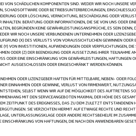
FREI VON SCHÄDLICHEN KOMPONENTEN SIND. WEDER WIR NOCH UNSERE 
VIREN, SCHADSOFTWARE ODER BETRIEBSUNTERBRECHUNGEN, EINSCHLIESSL
ÄNDERUNG ODER LÖSCHUNG, VERNICHTUNG, BESCHÄDIGUNG ODER VERLUST 
INHALTEN. BERATUNG ODER INFORMATIONEN, DIE SIE VON UNS ODER EIN
LTEN, BEGRÜNDEN KEINE GEWÄHRLEISTUNGSANSPRÜCHE, ES SEIN DENN, DI
WEDER WIR NOCH UNSERE VERBUNDENEN UNTERNEHMEN ODER LIZENZGEBE
FGRUND (X) DES VERLUSTS VON VORAUSSICHTLICHEN GEWINNEN ODER 
 (Y) VON INVESTITIONEN, AUFWENDUNGEN ODER VERPFLICHTUNGEN, DIE 
EN ODER (Z) DER BEENDIGUNG ODER AUSSETZUNG IHRER TEILNAHME A
LUSS ODER EINE EINSCHRÄNKUNG VON GEWÄHRLEISTUNGEN, HAFTUNGEN O
NICHT AUSGESCHLOSSEN ODER EINGESCHRÄNKT WERDEN KÖNNEN.
EHMEN ODER LIZENZGEBER HAFTEN FÜR MITTELBARE, NEBEN- ODER FOL
R EINNAHMEN ODER GEWINNE, VERLUST VON FIRMENWERT, NUTZUNGSAU
TSTEHEN, SELBST WENN WIR AUF DIE MÖGLICHKEIT DES AUFTRETENS S
MENHANG MIT DEN SERVICEANGEBOTEN MAXIMAL DER HÖHE DES GESAMT
M ZEITPUNKT DES EREIGNISSES, DAS ZU DEM ZULETZT ENTSTANDENEN 
ERGÜTUNGEN. SIE VERZICHTEN HIERMIT AUF ETWAIGE RECHTE UND RECHT
KLAGE, UNTERLASSUNGSKLAGE ODER ANDERE RECHTSBEHELFE IM ZUSAMME
NE EINSCHRÄNKUNG VON HAFTUNGEN, DIE NACH DEN ANWENDBAREN GESE