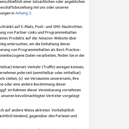
nschließlich einer tatsächlichen oder angeblichen
Geschäftsbeziehung mit uns oder unseren
mungen in
Anhang 3
.
schränkt auf E-Mails, Push- und SMS-Nachrichten.
ellung von Partner-Links und Programminhalten
 eines Produkts auf der Amazon-Website über
tig untersuchen, um die Einhaltung dieser
ntierung von Programminhalten als Best-Practice-
sonenbezogene Daten verarbeiten, finden Sie in der
telbar) Internet-Verkehr (Traffic) anregen können,
rnehmen jederzeit (unmittelbar oder mittelbar)
b stehen, (c) ein Versäumnis unsererseits, Ihre
fene oder eine andere Bestimmung dieser
r ggf. im Rahmen dieser Vereinbarung vornehmen
ch unseren bevollmächtigten Vertreter vorgelegt
ch auf andere Weise abtreten. Vorbehaltlich
rechtlich bindend, gegenüber den Parteien und