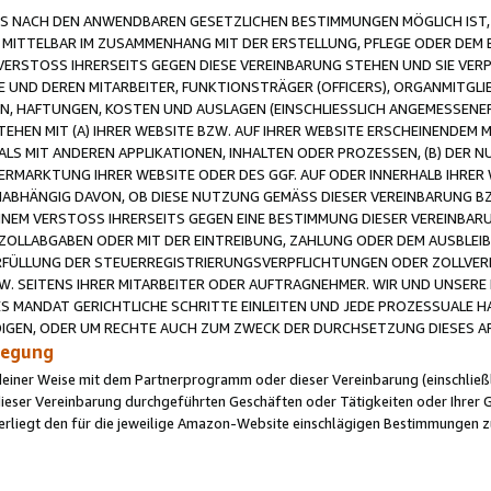
 NACH DEN ANWENDBAREN GESETZLICHEN BESTIMMUNGEN MÖGLICH IST, S
MITTELBAR IM ZUSAMMENHANG MIT DER ERSTELLUNG, PFLEGE ODER DEM BE
ERSTOSS IHRERSEITS GEGEN DIESE VEREINBARUNG STEHEN UND SIE VERP
UND DEREN MITARBEITER, FUNKTIONSTRÄGER (OFFICERS), ORGANMITGLI
N, HAFTUNGEN, KOSTEN UND AUSLAGEN (EINSCHLIESSLICH ANGEMESSENE
HEN MIT (A) IHRER WEBSITE BZW. AUF IHRER WEBSITE ERSCHEINENDEM M
LS MIT ANDEREN APPLIKATIONEN, INHALTEN ODER PROZESSEN, (B) DER 
RMARKTUNG IHRER WEBSITE ODER DES GGF. AUF ODER INNERHALB IHRER W
ABHÄNGIG DAVON, OB DIESE NUTZUNG GEMÄSS DIESER VEREINBARUNG B
EINEM VERSTOSS IHRERSEITS GEGEN EINE BESTIMMUNG DIESER VEREINBARU
D ZOLLABGABEN ODER MIT DER EINTREIBUNG, ZAHLUNG ODER DEM AUSBLEI
FÜLLUNG DER STEUERREGISTRIERUNGSVERPFLICHTUNGEN ODER ZOLLVERPF
W. SEITENS IHRER MITARBEITER ODER AUFTRAGNEHMER. WIR UND UNSERE
ES MANDAT GERICHTLICHE SCHRITTE EINLEITEN UND JEDE PROZESSUALE 
GEN, ODER UM RECHTE AUCH ZUM ZWECK DER DURCHSETZUNG DIESES AR
ilegung
endeiner Weise mit dem Partnerprogramm oder dieser Vereinbarung (einschließl
ieser Vereinbarung durchgeführten Geschäften oder Tätigkeiten oder Ihrer 
iegt den für die jeweilige Amazon-Website einschlägigen Bestimmungen z