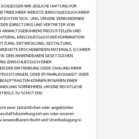
CHLIESSEN WIR JEGLICHE HAFTUNG FÜR
TRIEB IHRER WEBSITE (EINSCHLIESSLICH IHRER
FLICHTEN SICH, UNS, UNSERE VERBUNDENEN
EDER (DIRECTORS) UND VERTRETER VON
R ANWALTSGEBÜHREN) FREIZUSTELLEN UND
ATERIAL, EINSCHLIESSLICH DER KOMBINATION
NUTZUNG, ENTWICKLUNG, GESTALTUNG,
EBSEITE ERSCHEINENDEN MATERIALS, (C) IHRER
ZW. DEN ANWENDBAREN GESETZLICHEN
NG (EINSCHLIESSLICH EINER
BEN DER EINTREIBUNG ODER ZAHLUNG IHRER
LICHTUNGEN, ODER (F) FAHRLÄSSIGKEIT ODER
 BEAUFTRAGTEN KÖNNEN IM NAMEN EINER
HANDLUNG VORNEHMEN, UM EINE RECHTLICHE
TIKELS ZU SCHÜTZEN.
ich einer tatsächlichen oder angeblichen
Geschäftsbeziehung mit uns oder unseren
u anwendbarem Recht und Streitbeilegung in