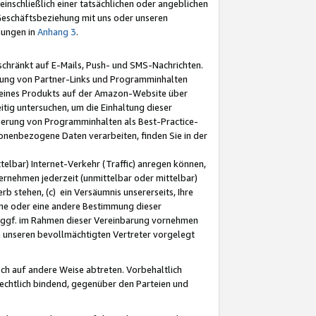
nschließlich einer tatsächlichen oder angeblichen
Geschäftsbeziehung mit uns oder unseren
mungen in
Anhang 3
.
schränkt auf E-Mails, Push- und SMS-Nachrichten.
ellung von Partner-Links und Programminhalten
 eines Produkts auf der Amazon-Website über
tig untersuchen, um die Einhaltung dieser
ntierung von Programminhalten als Best-Practice-
sonenbezogene Daten verarbeiten, finden Sie in der
telbar) Internet-Verkehr (Traffic) anregen können,
rnehmen jederzeit (unmittelbar oder mittelbar)
b stehen, (c) ein Versäumnis unsererseits, Ihre
fene oder eine andere Bestimmung dieser
r ggf. im Rahmen dieser Vereinbarung vornehmen
ch unseren bevollmächtigten Vertreter vorgelegt
ch auf andere Weise abtreten. Vorbehaltlich
rechtlich bindend, gegenüber den Parteien und