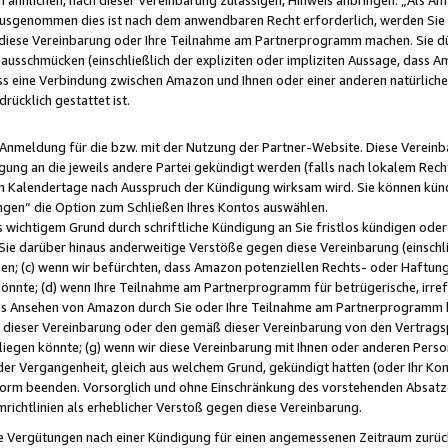
usgenommen dies ist nach dem anwendbaren Recht erforderlich, werden Sie 
f diese Vereinbarung oder Ihre Teilnahme am Partnerprogramm machen. Sie d
usschmücken (einschließlich der expliziten oder impliziten Aussage, dass A
 eine Verbindung zwischen Amazon und Ihnen oder einer anderen natürlichen 
rücklich gestattet ist.
r Anmeldung für die bzw. mit der Nutzung der Partner-Website. Diese Vereinb
gung an die jeweils andere Partei gekündigt werden (falls nach lokalem Rech
n Kalendertage nach Ausspruch der Kündigung wirksam wird. Sie können kündi
ngen“ die Option zum Schließen Ihres Kontos auswählen.
 wichtigem Grund durch schriftliche Kündigung an Sie fristlos kündigen oder I
 Sie darüber hinaus anderweitige Verstöße gegen diese Vereinbarung (einschli
ben; (c) wenn wir befürchten, dass Amazon potenziellen Rechts- oder Haftu
nnte; (d) wenn Ihre Teilnahme am Partnerprogramm für betrügerische, irref
das Ansehen von Amazon durch Sie oder Ihre Teilnahme am Partnerprogramm b
ieser Vereinbarung oder den gemäß dieser Vereinbarung von den Vertragspa
liegen könnte; (g) wenn wir diese Vereinbarung mit Ihnen oder anderen Perso
 der Vergangenheit, gleich aus welchem Grund, gekündigt hatten (oder Ihr Ko
rm beenden. Vorsorglich und ohne Einschränkung des vorstehenden Absatzes
richtlinien als erheblicher Verstoß gegen diese Vereinbarung.
e Vergütungen nach einer Kündigung für einen angemessenen Zeitraum zurückb