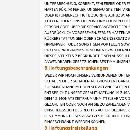
UNTERBRECHUNG, KORREKT, FEHLERFREI ODER 
HAFTEN FÜR: (A) FEHLER, UNGENAUIGKEITEN, 
ODER (B) UNBERECHTIGTE ZUGRIFFE AUF BZW. 
TEXTEN ODER SONSTIGEN INFORMATIONEN ODER 
PERSON ODER ÜBER DIE SERVICEANGEBOTE ERHA
AUSDRÜCKLICH VORGESEHEN. FERNER HAFTEN 
RÜCKERSTATTUNGEN ODER SCHADENSERSATZ AU
FIRMENWERT ODER SONSTIGEN VORTEILEN SOWIE
PARTNERPROGRAMM VORNEHMEN BZW. ÜBERNEHM
DIESES ARTIKELS 7 BEGRÜNDET EINEN AUSSCH
ANWENDBAREN GESETZLICHEN BESTIMMUNGEN 
8.Haftungsbeschränkungen
WEDER WIR NOCH UNSERE VERBUNDENEN UNTERN
SCHÄDEN ODER SCHÄDEN AUFGRUND ENTGANGENE
ZUSAMMENHANG MIT DEN SERVICEANGEBOTEN EN
ENTSPRICHT UNSERE GESAMTHAFTUNG IM ZUSAM
DEM 12-MONATSZEITRAUM UNMITTELBAR VOR DE
GEZAHLTEN ODER NOCH AN SIE ZU ZAHLENDEN V
EINSCHLIESSLICH DES RECHTS AUF ERFÜLLUNGS
BESTIMMUNG DIESES ABSATZES BEGRÜNDET EI
EINGESCHRÄNKT WERDEN KÖNNEN.
9.Haftungsfreistellung