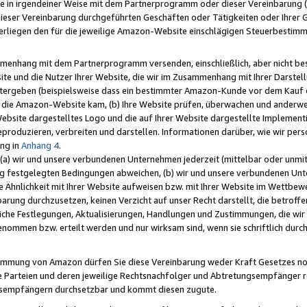
e in irgendeiner Weise mit dem Partnerprogramm oder dieser Vereinbarung (ei
ieser Vereinbarung durchgeführten Geschäften oder Tätigkeiten oder Ihrer 
liegen den für die jeweilige Amazon-Website einschlägigen Steuerbestim
mmenhang mit dem Partnerprogramm versenden, einschließlich, aber nicht be
site und die Nutzer Ihrer Website, die wir im Zusammenhang mit Ihrer Darst
itergeben (beispielsweise dass ein bestimmter Amazon-Kunde vor dem Kauf
uf die Amazon-Website kam, (b) Ihre Website prüfen, überwachen und anderwei
r Website dargestelltes Logo und die auf Ihrer Website dargestellte Impleme
reproduzieren, verbreiten und darstellen. Informationen darüber, wie wir per
ng in
Anhang 4
.
 (a) wir und unsere verbundenen Unternehmen jederzeit (mittelbar oder unmit
ng festgelegten Bedingungen abweichen, (b) wir und unsere verbundenen Unte
 Ähnlichkeit mit Ihrer Website aufweisen bzw. mit Ihrer Website im Wettbewer
barung durchzusetzen, keinen Verzicht auf unser Recht darstellt, die betrof
liche Festlegungen, Aktualisierungen, Handlungen und Zustimmungen, die wi
enommen bzw. erteilt werden und nur wirksam sind, wenn sie schriftlich dur
stimmung von Amazon dürfen Sie diese Vereinbarung weder Kraft Gesetzes no
die Parteien und deren jeweilige Rechtsnachfolger und Abtretungsempfänger 
ngsempfängern durchsetzbar und kommt diesen zugute.