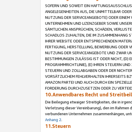
SOFERN UND SOWEIT EIN HAFTUNGSAUSSCHLUSS
ANGELEGENHEITEN AUS, DIE UNMITTELBAR ODER 
NUTZUNG DER SERVICEANGEBOTE) ODER EINEM V
UNTERNEHMEN UND LIZENZGEBER SOWIE UNSERE 
SÄMTLICHEN ANSPRÜCHEN, SCHÄDEN, VERLUSTE
SCHADLOS ZUHALTEN, DIE IM ZUSAMMENHANG STE
IHRER WEBSITE ODER ENTSPRECHENDEN MATERIA
FERTIGUNG, HERSTELLUNG, BEWERBUNG ODER VE
NUTZUNG DER SERVICEANGEBOTE UND ZWAR UN
BESTIMMUNGEN ZULÄSSIG IST ODER NICHT, (D) 
PROGRAMMRICHTLINIE), (E) IHREN STEUERN UN
STEUERN UND ZOLLABGABEN ODER DER NICHTER
VORSÄTZLICHEM FEHLVERHALTEN IHRERSEITS BZ
AMAZON PARTEI UND AUCH DURCH EIN SPEZIELL
FORDERUNG DURCHZUSETZEN ODER ZU VERTEIDI
10.Anwendbares Recht und Streitbe
Die Beilegung etwaiger Streitigkeiten, die in irg
Verletzung dieser Vereinbarung), den im Rahmen d
verbundenen Unternehmen zusammenhängen, unterl
Anhang 2
.
11.Steuern