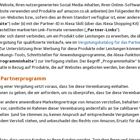
ebsite, Ihren nutzergenerierten Social Media-Inhalten, Ihren Online-Softwar
ebsite verwenden und Produkte auf amazon.co.uk anbieten) (im Folgenden Ihr
-Websites bzw., sofern dies an Ihrem Standort verfügbar ist, einer ander
ite
“) oder (ii) mit der Partner-ID in Alexa Skill (über das Alexa Shopping Ki
estellten markierten Link-Formate verwenden („
Partner-Links
“).
oder sich damit verbinden, um ein Produkt oder Leistungen zu erwerben, di
gütung für qualifizierte Verkäufe, wie im
Vergütungskatalog für das Part
Zur Unterstützung Ihrer Werbung für diese Produkte oder Leistungen können w
linkungs-Tools, Schnittstellen für Anwendungsprogramme, die Alexa-Funktion
Programminhalte
“) zur Verfügung stellen. Der Begriff „Programminhalte“ be
halte in Bezug auf Produkte, die auf Websites angeboten werden, bei denen 
as Partnerprogramm
einer Vergütung setzt voraus, dass Sie diese Vereinbarung einhalten.
ionen zu geben, die wir anfordern, um zu überprüfen, dass Sie diese Vereinba
oder andere anwendbare Marketingverträge von Amazon verstoßen, behalten w
 vor, sämtliche im Rahmen dieser Vereinbarung andernfalls an Sie zahlbare
tellen (und Sie stimmen zu, keinen Anspruch auf entsprechende Vergütungen
 dem Verstoß stehen, und unbeschadet des Rechts von Amazon, Ersatz für 
azu, dass unsere Kunden zu Ihren Kunden werden. Zwischen Ihnen und Amaz