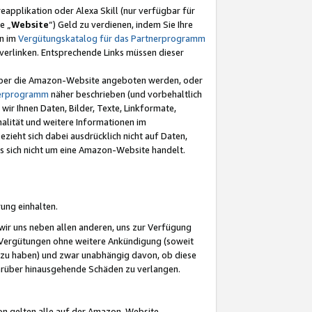
eapplikation oder Alexa Skill (nur verfügbar für
e „
Website
“) Geld zu verdienen, indem Sie Ihre
en im
Vergütungskatalog für das Partnerprogramm
t) verlinken. Entsprechende Links müssen dieser
e über die Amazon-Website angeboten werden, oder
nerprogramm
näher beschrieben (und vorbehaltlich
ir Ihnen Daten, Bilder, Texte, Linkformate,
alität und weitere Informationen im
zieht sich dabei ausdrücklich nicht auf Daten,
es sich nicht um eine Amazon-Website handelt.
rung einhalten.
ir uns neben allen anderen, uns zur Verfügung
n Vergütungen ohne weitere Ankündigung (soweit
 zu haben) und zwar unabhängig davon, ob diese
darüber hinausgehende Schäden zu verlangen.
on gelten alle auf der Amazon-Website