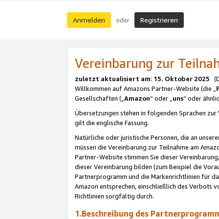
Anmelden
Registrieren
oder
Vereinbarung zur Teil
zuletzt aktualisiert am
:
15. Oktober 2025
(De
Willkommen auf Amazons Partner-Website (die „
Gesellschaften („
Amazon
“ oder „
uns
“ oder ähnl
Übersetzungen stehen in folgenden Sprachen zur 
gilt die englische Fassung.
Natürliche oder juristische Personen, die an uns
müssen die Vereinbarung zur Teilnahme am Amaz
Partner-Website stimmen Sie dieser Vereinbarung,
dieser Vereinbarung bilden (zum Beispiel die Vo
Partnerprogramm und die Markenrichtlinien für da
Amazon entsprechen, einschließlich des Verbots vo
Richtlinien sorgfältig durch.
1.Beschreibung des Partnerprogra