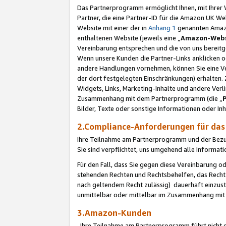
Das Partnerprogramm ermöglicht Ihnen, mit Ihrer W
Partner, die eine Partner-ID für die Amazon UK W
Website mit einer der in
Anhang 1
genannten Amazon
enthaltenen Website (jeweils eine „
Amazon-Webs
Vereinbarung entsprechen und die von uns bereitg
Wenn unsere Kunden die Partner-Links anklicken 
andere Handlungen vornehmen, können Sie eine Ver
der dort festgelegten Einschränkungen) erhalten. 
Widgets, Links, Marketing-Inhalte und andere Ver
Zusammenhang mit dem Partnerprogramm (die „
Bilder, Texte oder sonstige Informationen oder In
2.Compliance-Anforderungen für d
Ihre Teilnahme am Partnerprogramm und der Bezug 
Sie sind verpflichtet, uns umgehend alle Informat
Für den Fall, dass Sie gegen diese Vereinbarung 
stehenden Rechten und Rechtsbehelfen, das Recht
nach geltendem Recht zulässig) dauerhaft einzus
unmittelbar oder mittelbar im Zusammenhang mit
3.Amazon-Kunden
Ihre Teilnahme am Partnerprogramm führt nicht d