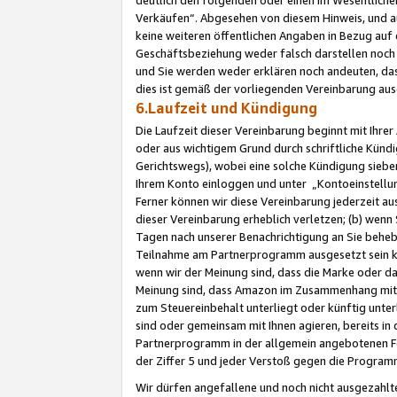
Verkäufen“. Abgesehen von diesem Hinweis, und a
keine weiteren öffentlichen Angaben in Bezug au
Geschäftsbeziehung weder falsch darstellen noch a
und Sie werden weder erklären noch andeuten, dass
dies ist gemäß der vorliegenden Vereinbarung ausd
6.Laufzeit und Kündigung
Die Laufzeit dieser Vereinbarung beginnt mit Ihre
oder aus wichtigem Grund durch schriftliche Kündi
Gerichtswegs), wobei eine solche Kündigung siebe
Ihrem Konto einloggen und unter „Kontoeinstellu
Ferner können wir diese Vereinbarung jederzeit aus
dieser Vereinbarung erheblich verletzen; (b) wenn
Tagen nach unserer Benachrichtigung an Sie behe
Teilnahme am Partnerprogramm ausgesetzt sein kö
wenn wir der Meinung sind, dass die Marke oder 
Meinung sind, dass Amazon im Zusammenhang mit d
zum Steuereinbehalt unterliegt oder künftig unter
sind oder gemeinsam mit Ihnen agieren, bereits in
Partnerprogramm in der allgemein angebotenen Fo
der Ziffer 5 und jeder Verstoß gegen die Programm
Wir dürfen angefallene und noch nicht ausgezahlt