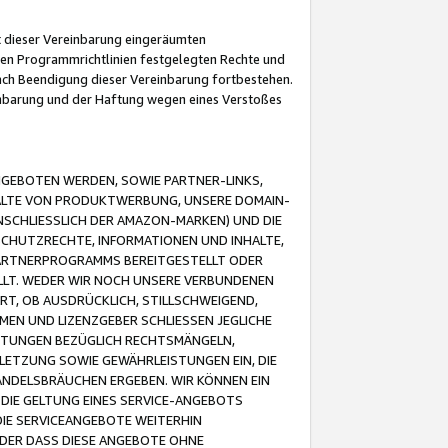
it dieser Vereinbarung eingeräumten
 den Programmrichtlinien festgelegten Rechte und
 nach Beendigung dieser Vereinbarung fortbestehen.
einbarung und der Haftung wegen eines Verstoßes
GEBOTEN WERDEN, SOWIE PARTNER-LINKS,
ALTE VON PRODUKTWERBUNG, UNSERE DOMAIN-
SCHLIESSLICH DER AMAZON-MARKEN) UND DIE
SCHUTZRECHTE, INFORMATIONEN UND INHALTE,
PARTNERPROGRAMMS BEREITGESTELLT ODER
ELLT. WEDER WIR NOCH UNSERE VERBUNDENEN
T, OB AUSDRÜCKLICH, STILLSCHWEIGEND,
MEN UND LIZENZGEBER SCHLIESSEN JEGLICHE
ISTUNGEN BEZÜGLICH RECHTSMÄNGELN,
LETZUNG SOWIE GEWÄHRLEISTUNGEN EIN, DIE
ANDELSBRÄUCHEN ERGEBEN. WIR KÖNNEN EIN
 DIE GELTUNG EINES SERVICE-ANGEBOTS
IE SERVICEANGEBOTE WEITERHIN
ODER DASS DIESE ANGEBOTE OHNE