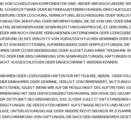
FREI VON SCHÄDLICHEN KOMPONENTEN SIND. WEDER WIR NOCH UNSERE 
VIREN, SCHADSOFTWARE ODER BETRIEBSUNTERBRECHUNGEN, EINSCHLIESSL
ÄNDERUNG ODER LÖSCHUNG, VERNICHTUNG, BESCHÄDIGUNG ODER VERLUST 
INHALTEN. BERATUNG ODER INFORMATIONEN, DIE SIE VON UNS ODER EIN
LTEN, BEGRÜNDEN KEINE GEWÄHRLEISTUNGSANSPRÜCHE, ES SEIN DENN, DI
WEDER WIR NOCH UNSERE VERBUNDENEN UNTERNEHMEN ODER LIZENZGEBE
FGRUND (X) DES VERLUSTS VON VORAUSSICHTLICHEN GEWINNEN ODER 
 (Y) VON INVESTITIONEN, AUFWENDUNGEN ODER VERPFLICHTUNGEN, DIE 
EN ODER (Z) DER BEENDIGUNG ODER AUSSETZUNG IHRER TEILNAHME A
LUSS ODER EINE EINSCHRÄNKUNG VON GEWÄHRLEISTUNGEN, HAFTUNGEN O
NICHT AUSGESCHLOSSEN ODER EINGESCHRÄNKT WERDEN KÖNNEN.
EHMEN ODER LIZENZGEBER HAFTEN FÜR MITTELBARE, NEBEN- ODER FOL
R EINNAHMEN ODER GEWINNE, VERLUST VON FIRMENWERT, NUTZUNGSAU
TSTEHEN, SELBST WENN WIR AUF DIE MÖGLICHKEIT DES AUFTRETENS S
MENHANG MIT DEN SERVICEANGEBOTEN MAXIMAL DER HÖHE DES GESAMT
M ZEITPUNKT DES EREIGNISSES, DAS ZU DEM ZULETZT ENTSTANDENEN 
ERGÜTUNGEN. SIE VERZICHTEN HIERMIT AUF ETWAIGE RECHTE UND RECHT
KLAGE, UNTERLASSUNGSKLAGE ODER ANDERE RECHTSBEHELFE IM ZUSAMME
NE EINSCHRÄNKUNG VON HAFTUNGEN, DIE NACH DEN ANWENDBAREN GESE