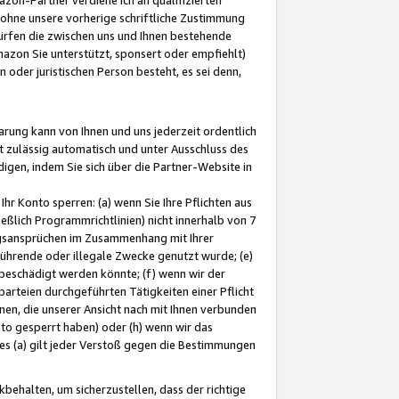
ohne unsere vorherige schriftliche Zustimmung
ürfen die zwischen uns und Ihnen bestehende
mazon Sie unterstützt, sponsert oder empfiehlt)
oder juristischen Person besteht, es sei denn,
arung kann von Ihnen und uns jederzeit ordentlich
t zulässig automatisch und unter Ausschluss des
gen, indem Sie sich über die Partner-Website in
hr Konto sperren: (a) wenn Sie Ihre Pflichten aus
eßlich Programmrichtlinien) nicht innerhalb von 7
ngsansprüchen im Zusammenhang mit Ihrer
ührende oder illegale Zwecke genutzt wurde; (e)
eschädigt werden könnte; (f) wenn wir der
rteien durchgeführten Tätigkeiten einer Pflicht
nen, die unserer Ansicht nach mit Ihnen verbunden
nto gesperrt haben) oder (h) wenn wir das
 (a) gilt jeder Verstoß gegen die Bestimmungen
ehalten, um sicherzustellen, dass der richtige