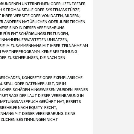
VERBUNDENEN UNTERNEHMEN ODER LIZENZGEBER
ICH STROMAUSFÄLLE ODER SYSTEMABSTÜRZE;
IHRER WEBSITE ODER VON DATEN, BILDERN,
ER ANDEREN NATÜRLICHEN ODER JURISTISCHEN
ESE SIND IN DIESER VEREINBARUNG
R FÜR ENTSCHÄDIGUNGSLEISTUNGEN,
EINNAHMEN, ERWARTETEN UMSÄTZEN,
SIE IM ZUSAMMENHANG MIT IHRER TEILNAHME AM
M PARTNERPROGRAMM. KEINE BESTIMMUNG
DER ZUSICHERUNGEN, DIE NACH DEN
GESCHÄDEN, KONKRETE ODER EXEMPLARISCHE
SFALL ODER DATENVERLUST, DIE IM
OLCHER SCHÄDEN HINGEWIESEN WURDEN. FERNER
BETRAGS DER LAUT DIESER VEREINBARUNG IN
HAFTUNGSANSPRUCH GEFÜHRT HAT, BEREITS
SBEHELFE NACH EQUITY-RECHT,
NHANG MIT DIESER VEREINBARUNG. KEINE
TZLICHEN BESTIMMUNGEN NICHT