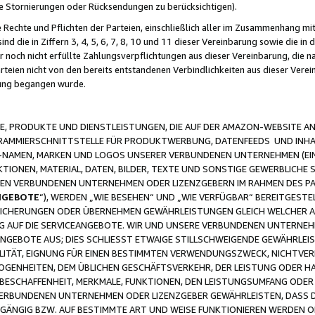
ge Stornierungen oder Rücksendungen zu berücksichtigen).
 Rechte und Pflichten der Parteien, einschließlich aller im Zusammenhang m
 die in Ziffern 3, 4, 5, 6, 7, 8, 10 und 11 dieser Vereinbarung sowie die in
er noch nicht erfüllte Zahlungsverpflichtungen aus dieser Vereinbarung, die
arteien nicht von den bereits entstandenen Verbindlichkeiten aus dieser Ver
gung begangen wurde.
 PRODUKTE UND DIENSTLEISTUNGEN, DIE AUF DER AMAZON-WEBSITE AN
GRAMMIERSCHNITTSTELLE FÜR PRODUKTWERBUNG, DATENFEEDS UND INH
-NAMEN, MARKEN UND LOGOS UNSERER VERBUNDENEN UNTERNEHMEN (EIN
IONEN, MATERIAL, DATEN, BILDER, TEXTE UND SONSTIGE GEWERBLICHE 
EREN VERBUNDENEN UNTERNEHMEN ODER LIZENZGEBERN IM RAHMEN DES 
NGEBOTE
“), WERDEN „WIE BESEHEN“ UND „WIE VERFÜGBAR“ BEREITGEST
CHERUNGEN ODER ÜBERNEHMEN GEWÄHRLEISTUNGEN GLEICH WELCHER AR
ZUG AUF DIE SERVICEANGEBOTE. WIR UND UNSERE VERBUNDENEN UNTERNEH
ANGEBOTE AUS; DIES SCHLIESST ETWAIGE STILLSCHWEIGENDE GEWÄHRLE
LITÄT, EIGNUNG FÜR EINEN BESTIMMTEN VERWENDUNGSZWECK, NICHTVER
OGENHEITEN, DEM ÜBLICHEN GESCHÄFTSVERKEHR, DER LEISTUNG ODER H
 BESCHAFFENHEIT, MERKMALE, FUNKTIONEN, DEN LEISTUNGSUMFANG ODER
VERBUNDENEN UNTERNEHMEN ODER LIZENZGEBER GEWÄHRLEISTEN, DASS D
HGÄNGIG BZW. AUF BESTIMMTE ART UND WEISE FUNKTIONIEREN WERDEN 