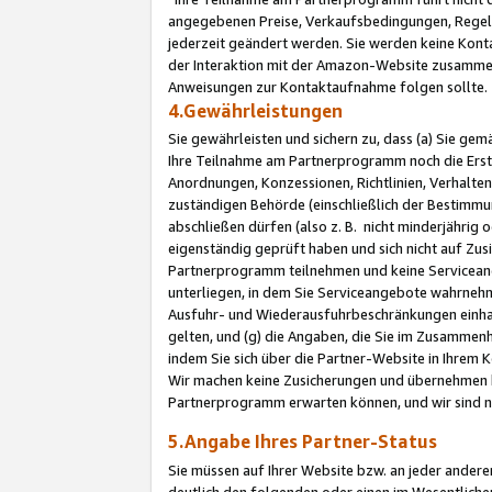
angegebenen Preise, Verkaufsbedingungen, Regeln
jederzeit geändert werden. Sie werden keine Konta
der Interaktion mit der Amazon-Website zusamme
Anweisungen zur Kontaktaufnahme folgen sollte.
4.Gewährleistungen
Sie gewährleisten und sichern zu, dass (a) Sie g
Ihre Teilnahme am Partnerprogramm noch die Erst
Anordnungen, Konzessionen, Richtlinien, Verhalten
zuständigen Behörde (einschließlich der Bestimmu
abschließen dürfen (also z. B. nicht minderjährig
eigenständig geprüft haben und sich nicht auf Zusi
Partnerprogramm teilnehmen und keine Servicean
unterliegen, in dem Sie Serviceangebote wahrneh
Ausfuhr- und Wiederausfuhrbeschränkungen einhal
gelten, und (g) die Angaben, die Sie im Zusammen
indem Sie sich über die Partner-Website in Ihrem
Wir machen keine Zusicherungen und übernehmen 
Partnerprogramm erwarten können, und wir sind n
5.Angabe Ihres Partner-Status
Sie müssen auf Ihrer Website bzw. an jeder ander
deutlich den folgenden oder einen im Wesentlichen