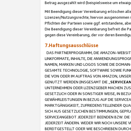
Betrag ausgezahlt wird (beispielsweise um etwai
Mit Beendigung dieser Vereinbarung erlöschen alle
Lizenzen/Nutzungsrechte; hiervon ausgenommen sind
Pflichten der Parteien sowie ggf. entstandene, ab
Die Beendigung dieser Vereinbarung befreit die P
gegen diese Vereinbarung, der vor deren Beendi
7.Haftungsausschlüsse
DAS PARTNERPROGRAMM, DIE AMAZON-WEBSITE,
LINKFORMATE, INHALTE, DIE ANWENDUNGSPRO
NAMEN, MARKEN UND LOGOS SOWIE DIE DOMAIN
GESAMTE TECHNOLOGIE, SOFTWARE SOWIE FUNKT
DIE VON ODER IM AUFTRAG VON AMAZON, UNS
GENUTZT WERDEN (INSGESAMT DIE „
SERVICEA
UNTERNEHMEN ODER LIZENZGEBER MACHEN ZUSI
GESETZLICH ODER IN SONSTIGER WEISE, IN BE
GEWÄHRLEISTUNGEN IN BEZUG AUF DIE SERVICE
MARKTGÄNGIGKEIT, ZUFRIEDENSTELLENDER QUA
SICH AUS GESETZLICHEN BESTIMMUNGEN, GEPFL
SERVICEANGEBOT JEDERZEIT BEENDEN BZW. DIE
JEDERZEIT ÄNDERN. WEDER WIR NOCH UNSERE 
BEREITGESTELLT ODER WIE BESCHRIEBEN DURC