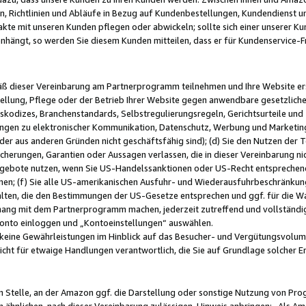
, Richtlinien und Abläufe in Bezug auf Kundenbestellungen, Kundendienst 
kte mit unseren Kunden pflegen oder abwickeln; sollte sich einer unserer Ku
nhängt, so werden Sie diesem Kunden mitteilen, dass er für Kundenservic
emäß dieser Vereinbarung am Partnerprogramm teilnehmen und Ihre Website er
ellung, Pflege oder der Betrieb Ihrer Website gegen anwendbare gesetzlich
skodizes, Branchenstandards, Selbstregulierungsregeln, Gerichtsurteile und 
ngen zu elektronischer Kommunikation, Datenschutz, Werbung und Marketing)
 oder aus anderen Gründen nicht geschäftsfähig sind); (d) Sie den Nutzen de
cherungen, Garantien oder Aussagen verlassen, die in dieser Vereinbarung nich
gebote nutzen, wenn Sie US-Handelssanktionen oder US-Recht entsprechen
men; (f) Sie alle US-amerikanischen Ausfuhr- und Wiederausfuhrbeschränkun
ten, die den Bestimmungen der US-Gesetze entsprechen und ggf. für die Wa
hang mit dem Partnerprogramm machen, jederzeit zutreffend und vollständig 
 Konto einloggen und „Kontoeinstellungen“ auswählen.
keine Gewährleistungen im Hinblick auf das Besucher- und Vergütungsvolu
icht für etwaige Handlungen verantwortlich, die Sie auf Grundlage solcher
en Stelle, an der Amazon ggf. die Darstellung oder sonstige Nutzung von Pr
 ähnlichen, nach dieser Vereinbarung zulässigen, Hinweis anbringen: „Als Ama