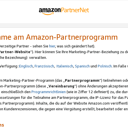
nahme am Amazon-Partnerprogramm
rzeitige Partner - sehen Sie
hier
, was sich geändert hat).
Partner-Website
“). Hier können Sie Ihre Marketing-Partner-Beziehung zu d
iche Bezeichnung) verwalten.
Verfügung :
Englisch
,
Französisch
,
Italienisch
,
Spanisch
und
Polnisch
. Im Fall
erem Marketing-Partner-Programm (das „
Partnerprogramm
“) teilnehmen od
on-Partnerprogramm (diese „
Vereinbarung
“) ohne Änderungen akzeptieren
 einschließlich den
Programmrichtlinien
(wie in Ziffer 12 definiert) zu, die 
raussetzungen für die Teilnahme am Partnerprogramm, die IP-Lizenz für das
s Partnerprogramm). Inhalte, die du auf der Website Amazon.com veröffentl
n Kundenrezensionen, die gegen eine Vergütung erstellt, bearbeitet oder ent
mms