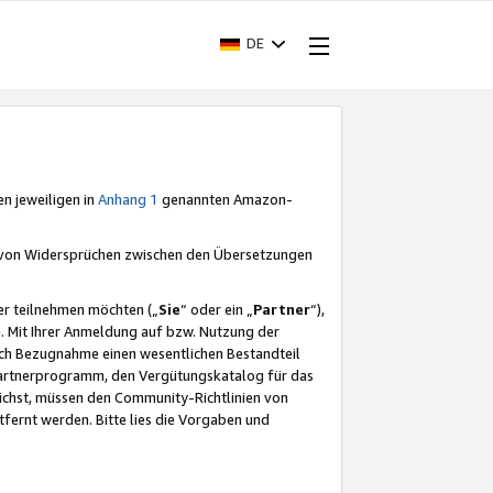
DE
en jeweiligen in
Anhang 1
genannten Amazon-
e von Widersprüchen zwischen den Übersetzungen
er teilnehmen möchten („
Sie
“ oder ein „
Partner
“),
. Mit Ihrer Anmeldung auf bzw. Nutzung der
durch Bezugnahme einen wesentlichen Bestandteil
 Partnerprogramm, den Vergütungskatalog für das
ichst, müssen den Community-Richtlinien von
fernt werden. Bitte lies die Vorgaben und