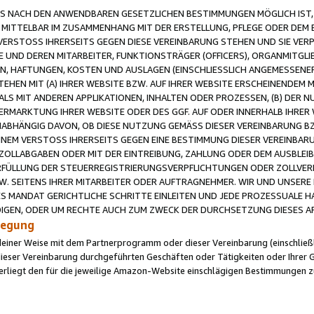
 NACH DEN ANWENDBAREN GESETZLICHEN BESTIMMUNGEN MÖGLICH IST, S
MITTELBAR IM ZUSAMMENHANG MIT DER ERSTELLUNG, PFLEGE ODER DEM BE
ERSTOSS IHRERSEITS GEGEN DIESE VEREINBARUNG STEHEN UND SIE VERP
UND DEREN MITARBEITER, FUNKTIONSTRÄGER (OFFICERS), ORGANMITGLI
N, HAFTUNGEN, KOSTEN UND AUSLAGEN (EINSCHLIESSLICH ANGEMESSENE
HEN MIT (A) IHRER WEBSITE BZW. AUF IHRER WEBSITE ERSCHEINENDEM M
LS MIT ANDEREN APPLIKATIONEN, INHALTEN ODER PROZESSEN, (B) DER 
RMARKTUNG IHRER WEBSITE ODER DES GGF. AUF ODER INNERHALB IHRER W
ABHÄNGIG DAVON, OB DIESE NUTZUNG GEMÄSS DIESER VEREINBARUNG B
EINEM VERSTOSS IHRERSEITS GEGEN EINE BESTIMMUNG DIESER VEREINBARU
D ZOLLABGABEN ODER MIT DER EINTREIBUNG, ZAHLUNG ODER DEM AUSBLEI
FÜLLUNG DER STEUERREGISTRIERUNGSVERPFLICHTUNGEN ODER ZOLLVERPF
W. SEITENS IHRER MITARBEITER ODER AUFTRAGNEHMER. WIR UND UNSERE
ES MANDAT GERICHTLICHE SCHRITTE EINLEITEN UND JEDE PROZESSUALE 
GEN, ODER UM RECHTE AUCH ZUM ZWECK DER DURCHSETZUNG DIESES AR
ilegung
endeiner Weise mit dem Partnerprogramm oder dieser Vereinbarung (einschließl
ieser Vereinbarung durchgeführten Geschäften oder Tätigkeiten oder Ihrer 
iegt den für die jeweilige Amazon-Website einschlägigen Bestimmungen z