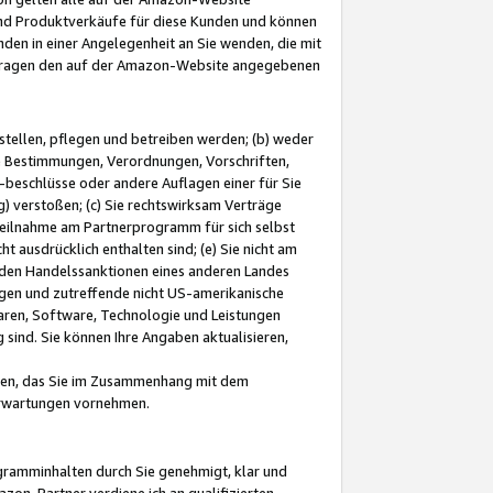
und Produktverkäufe für diese Kunden und können
nden in einer Angelegenheit an Sie wenden, die mit
e-Fragen den auf der Amazon-Website angegebenen
stellen, pflegen und betreiben werden; (b) weder
e Bestimmungen, Verordnungen, Vorschriften,
-beschlüsse oder andere Auflagen einer für Sie
 verstoßen; (c) Sie rechtswirksam Verträge
r Teilnahme am Partnerprogramm für sich selbst
t ausdrücklich enthalten sind; (e) Sie nicht am
den Handelssanktionen eines anderen Landes
gen und zutreffende nicht US-amerikanische
ren, Software, Technologie und Leistungen
sind. Sie können Ihre Angaben aktualisieren,
men, das Sie im Zusammenhang mit dem
 Erwartungen vornehmen.
ogramminhalten durch Sie genehmigt, klar und
zon-Partner verdiene ich an qualifizierten