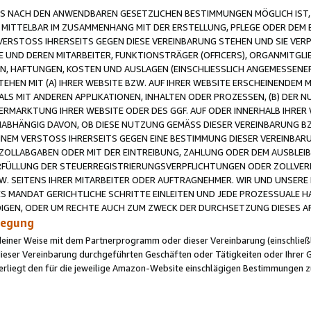
 NACH DEN ANWENDBAREN GESETZLICHEN BESTIMMUNGEN MÖGLICH IST, S
MITTELBAR IM ZUSAMMENHANG MIT DER ERSTELLUNG, PFLEGE ODER DEM BE
ERSTOSS IHRERSEITS GEGEN DIESE VEREINBARUNG STEHEN UND SIE VERP
UND DEREN MITARBEITER, FUNKTIONSTRÄGER (OFFICERS), ORGANMITGLI
N, HAFTUNGEN, KOSTEN UND AUSLAGEN (EINSCHLIESSLICH ANGEMESSENE
HEN MIT (A) IHRER WEBSITE BZW. AUF IHRER WEBSITE ERSCHEINENDEM M
LS MIT ANDEREN APPLIKATIONEN, INHALTEN ODER PROZESSEN, (B) DER 
RMARKTUNG IHRER WEBSITE ODER DES GGF. AUF ODER INNERHALB IHRER W
ABHÄNGIG DAVON, OB DIESE NUTZUNG GEMÄSS DIESER VEREINBARUNG B
EINEM VERSTOSS IHRERSEITS GEGEN EINE BESTIMMUNG DIESER VEREINBARU
D ZOLLABGABEN ODER MIT DER EINTREIBUNG, ZAHLUNG ODER DEM AUSBLEI
FÜLLUNG DER STEUERREGISTRIERUNGSVERPFLICHTUNGEN ODER ZOLLVERPF
W. SEITENS IHRER MITARBEITER ODER AUFTRAGNEHMER. WIR UND UNSERE
ES MANDAT GERICHTLICHE SCHRITTE EINLEITEN UND JEDE PROZESSUALE 
GEN, ODER UM RECHTE AUCH ZUM ZWECK DER DURCHSETZUNG DIESES AR
ilegung
endeiner Weise mit dem Partnerprogramm oder dieser Vereinbarung (einschließl
ieser Vereinbarung durchgeführten Geschäften oder Tätigkeiten oder Ihrer 
iegt den für die jeweilige Amazon-Website einschlägigen Bestimmungen z