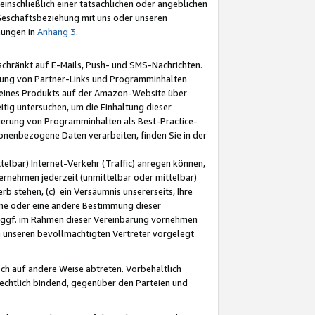
nschließlich einer tatsächlichen oder angeblichen
Geschäftsbeziehung mit uns oder unseren
mungen in
Anhang 3
.
schränkt auf E-Mails, Push- und SMS-Nachrichten.
ellung von Partner-Links und Programminhalten
 eines Produkts auf der Amazon-Website über
tig untersuchen, um die Einhaltung dieser
ntierung von Programminhalten als Best-Practice-
sonenbezogene Daten verarbeiten, finden Sie in der
telbar) Internet-Verkehr (Traffic) anregen können,
rnehmen jederzeit (unmittelbar oder mittelbar)
b stehen, (c) ein Versäumnis unsererseits, Ihre
fene oder eine andere Bestimmung dieser
r ggf. im Rahmen dieser Vereinbarung vornehmen
ch unseren bevollmächtigten Vertreter vorgelegt
ch auf andere Weise abtreten. Vorbehaltlich
rechtlich bindend, gegenüber den Parteien und