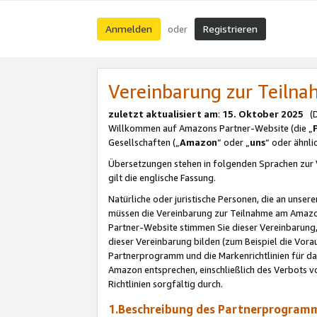
Anmelden
Registrieren
oder
Vereinbarung zur Teil
zuletzt aktualisiert am
:
15. Oktober 2025
(De
Willkommen auf Amazons Partner-Website (die „
Gesellschaften („
Amazon
“ oder „
uns
“ oder ähnl
Übersetzungen stehen in folgenden Sprachen zur 
gilt die englische Fassung.
Natürliche oder juristische Personen, die an uns
müssen die Vereinbarung zur Teilnahme am Amaz
Partner-Website stimmen Sie dieser Vereinbarung,
dieser Vereinbarung bilden (zum Beispiel die Vo
Partnerprogramm und die Markenrichtlinien für da
Amazon entsprechen, einschließlich des Verbots vo
Richtlinien sorgfältig durch.
1.Beschreibung des Partnerprogra