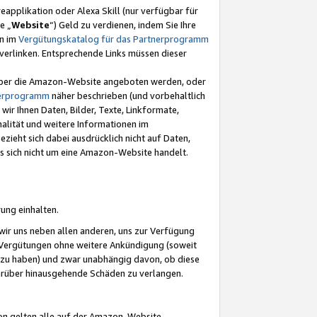
eapplikation oder Alexa Skill (nur verfügbar für
e „
Website
“) Geld zu verdienen, indem Sie Ihre
en im
Vergütungskatalog für das Partnerprogramm
t) verlinken. Entsprechende Links müssen dieser
e über die Amazon-Website angeboten werden, oder
nerprogramm
näher beschrieben (und vorbehaltlich
ir Ihnen Daten, Bilder, Texte, Linkformate,
alität und weitere Informationen im
zieht sich dabei ausdrücklich nicht auf Daten,
es sich nicht um eine Amazon-Website handelt.
rung einhalten.
ir uns neben allen anderen, uns zur Verfügung
n Vergütungen ohne weitere Ankündigung (soweit
 zu haben) und zwar unabhängig davon, ob diese
darüber hinausgehende Schäden zu verlangen.
on gelten alle auf der Amazon-Website