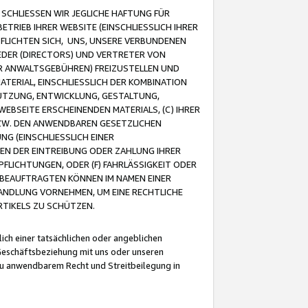
CHLIESSEN WIR JEGLICHE HAFTUNG FÜR
TRIEB IHRER WEBSITE (EINSCHLIESSLICH IHRER
FLICHTEN SICH, UNS, UNSERE VERBUNDENEN
EDER (DIRECTORS) UND VERTRETER VON
R ANWALTSGEBÜHREN) FREIZUSTELLEN UND
ATERIAL, EINSCHLIESSLICH DER KOMBINATION
NUTZUNG, ENTWICKLUNG, GESTALTUNG,
EBSEITE ERSCHEINENDEN MATERIALS, (C) IHRER
ZW. DEN ANWENDBAREN GESETZLICHEN
NG (EINSCHLIESSLICH EINER
BEN DER EINTREIBUNG ODER ZAHLUNG IHRER
LICHTUNGEN, ODER (F) FAHRLÄSSIGKEIT ODER
 BEAUFTRAGTEN KÖNNEN IM NAMEN EINER
HANDLUNG VORNEHMEN, UM EINE RECHTLICHE
TIKELS ZU SCHÜTZEN.
ich einer tatsächlichen oder angeblichen
Geschäftsbeziehung mit uns oder unseren
u anwendbarem Recht und Streitbeilegung in