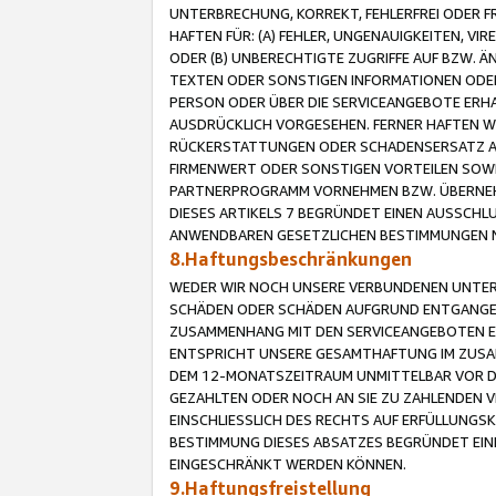
UNTERBRECHUNG, KORREKT, FEHLERFREI ODER 
HAFTEN FÜR: (A) FEHLER, UNGENAUIGKEITEN, 
ODER (B) UNBERECHTIGTE ZUGRIFFE AUF BZW. 
TEXTEN ODER SONSTIGEN INFORMATIONEN ODER 
PERSON ODER ÜBER DIE SERVICEANGEBOTE ERHA
AUSDRÜCKLICH VORGESEHEN. FERNER HAFTEN 
RÜCKERSTATTUNGEN ODER SCHADENSERSATZ AU
FIRMENWERT ODER SONSTIGEN VORTEILEN SOWIE
PARTNERPROGRAMM VORNEHMEN BZW. ÜBERNEHM
DIESES ARTIKELS 7 BEGRÜNDET EINEN AUSSCH
ANWENDBAREN GESETZLICHEN BESTIMMUNGEN 
8.Haftungsbeschränkungen
WEDER WIR NOCH UNSERE VERBUNDENEN UNTERN
SCHÄDEN ODER SCHÄDEN AUFGRUND ENTGANGENE
ZUSAMMENHANG MIT DEN SERVICEANGEBOTEN EN
ENTSPRICHT UNSERE GESAMTHAFTUNG IM ZUSAM
DEM 12-MONATSZEITRAUM UNMITTELBAR VOR DE
GEZAHLTEN ODER NOCH AN SIE ZU ZAHLENDEN V
EINSCHLIESSLICH DES RECHTS AUF ERFÜLLUNGS
BESTIMMUNG DIESES ABSATZES BEGRÜNDET EI
EINGESCHRÄNKT WERDEN KÖNNEN.
9.Haftungsfreistellung