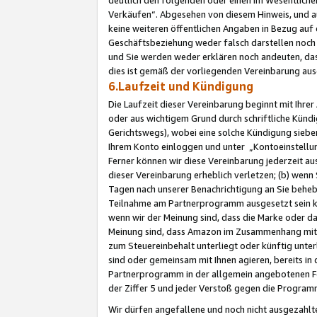
Verkäufen“. Abgesehen von diesem Hinweis, und a
keine weiteren öffentlichen Angaben in Bezug au
Geschäftsbeziehung weder falsch darstellen noch a
und Sie werden weder erklären noch andeuten, dass
dies ist gemäß der vorliegenden Vereinbarung ausd
6.Laufzeit und Kündigung
Die Laufzeit dieser Vereinbarung beginnt mit Ihre
oder aus wichtigem Grund durch schriftliche Kündi
Gerichtswegs), wobei eine solche Kündigung siebe
Ihrem Konto einloggen und unter „Kontoeinstellu
Ferner können wir diese Vereinbarung jederzeit aus
dieser Vereinbarung erheblich verletzen; (b) wenn
Tagen nach unserer Benachrichtigung an Sie behe
Teilnahme am Partnerprogramm ausgesetzt sein kö
wenn wir der Meinung sind, dass die Marke oder 
Meinung sind, dass Amazon im Zusammenhang mit d
zum Steuereinbehalt unterliegt oder künftig unter
sind oder gemeinsam mit Ihnen agieren, bereits in
Partnerprogramm in der allgemein angebotenen Fo
der Ziffer 5 und jeder Verstoß gegen die Programm
Wir dürfen angefallene und noch nicht ausgezahlt