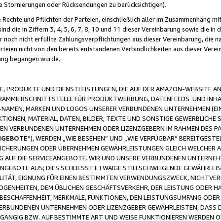
ge Stornierungen oder Rücksendungen zu berücksichtigen).
 Rechte und Pflichten der Parteien, einschließlich aller im Zusammenhang m
 die in Ziffern 3, 4, 5, 6, 7, 8, 10 und 11 dieser Vereinbarung sowie die in
er noch nicht erfüllte Zahlungsverpflichtungen aus dieser Vereinbarung, die
arteien nicht von den bereits entstandenen Verbindlichkeiten aus dieser Ver
gung begangen wurde.
 PRODUKTE UND DIENSTLEISTUNGEN, DIE AUF DER AMAZON-WEBSITE AN
GRAMMIERSCHNITTSTELLE FÜR PRODUKTWERBUNG, DATENFEEDS UND INH
-NAMEN, MARKEN UND LOGOS UNSERER VERBUNDENEN UNTERNEHMEN (EIN
IONEN, MATERIAL, DATEN, BILDER, TEXTE UND SONSTIGE GEWERBLICHE 
EREN VERBUNDENEN UNTERNEHMEN ODER LIZENZGEBERN IM RAHMEN DES 
NGEBOTE
“), WERDEN „WIE BESEHEN“ UND „WIE VERFÜGBAR“ BEREITGEST
CHERUNGEN ODER ÜBERNEHMEN GEWÄHRLEISTUNGEN GLEICH WELCHER AR
ZUG AUF DIE SERVICEANGEBOTE. WIR UND UNSERE VERBUNDENEN UNTERNEH
ANGEBOTE AUS; DIES SCHLIESST ETWAIGE STILLSCHWEIGENDE GEWÄHRLE
LITÄT, EIGNUNG FÜR EINEN BESTIMMTEN VERWENDUNGSZWECK, NICHTVER
OGENHEITEN, DEM ÜBLICHEN GESCHÄFTSVERKEHR, DER LEISTUNG ODER H
 BESCHAFFENHEIT, MERKMALE, FUNKTIONEN, DEN LEISTUNGSUMFANG ODER
VERBUNDENEN UNTERNEHMEN ODER LIZENZGEBER GEWÄHRLEISTEN, DASS D
HGÄNGIG BZW. AUF BESTIMMTE ART UND WEISE FUNKTIONIEREN WERDEN 