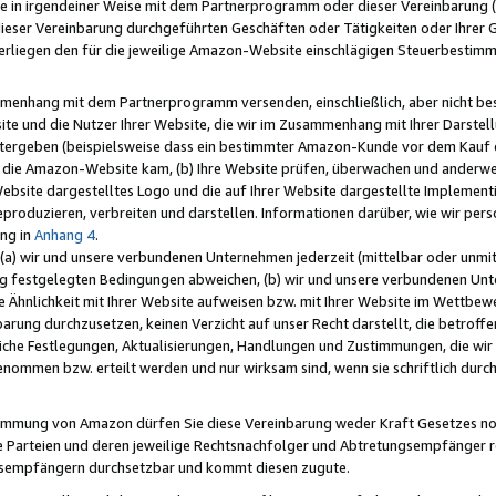
e in irgendeiner Weise mit dem Partnerprogramm oder dieser Vereinbarung (ei
ieser Vereinbarung durchgeführten Geschäften oder Tätigkeiten oder Ihrer 
liegen den für die jeweilige Amazon-Website einschlägigen Steuerbestim
mmenhang mit dem Partnerprogramm versenden, einschließlich, aber nicht be
site und die Nutzer Ihrer Website, die wir im Zusammenhang mit Ihrer Darst
itergeben (beispielsweise dass ein bestimmter Amazon-Kunde vor dem Kauf
uf die Amazon-Website kam, (b) Ihre Website prüfen, überwachen und anderwei
r Website dargestelltes Logo und die auf Ihrer Website dargestellte Impleme
reproduzieren, verbreiten und darstellen. Informationen darüber, wie wir per
ng in
Anhang 4
.
 (a) wir und unsere verbundenen Unternehmen jederzeit (mittelbar oder unmit
ng festgelegten Bedingungen abweichen, (b) wir und unsere verbundenen Unte
 Ähnlichkeit mit Ihrer Website aufweisen bzw. mit Ihrer Website im Wettbewer
barung durchzusetzen, keinen Verzicht auf unser Recht darstellt, die betrof
liche Festlegungen, Aktualisierungen, Handlungen und Zustimmungen, die wi
enommen bzw. erteilt werden und nur wirksam sind, wenn sie schriftlich dur
stimmung von Amazon dürfen Sie diese Vereinbarung weder Kraft Gesetzes no
die Parteien und deren jeweilige Rechtsnachfolger und Abtretungsempfänger 
ngsempfängern durchsetzbar und kommt diesen zugute.