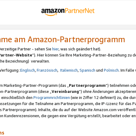
nahme am Amazon-Partnerprogramm
rzeitige Partner - sehen Sie
hier
, was sich geändert hat).
Partner-Website
“). Hier können Sie Ihre Marketing-Partner-Beziehung zu d
iche Bezeichnung) verwalten.
Verfügung :
Englisch
,
Französisch
,
Italienisch
,
Spanisch
und
Polnisch
. Im Fall
erem Marketing-Partner-Programm (das „
Partnerprogramm
“) teilnehmen od
on-Partnerprogramm (diese „
Vereinbarung
“) ohne Änderungen akzeptieren
 einschließlich den
Programmrichtlinien
(wie in Ziffer 12 definiert) zu, die 
raussetzungen für die Teilnahme am Partnerprogramm, die IP-Lizenz für das
s Partnerprogramm). Inhalte, die du auf der Website Amazon.com veröffentl
n Kundenrezensionen, die gegen eine Vergütung erstellt, bearbeitet oder ent
mms