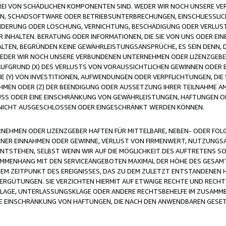
FREI VON SCHÄDLICHEN KOMPONENTEN SIND. WEDER WIR NOCH UNSERE 
VIREN, SCHADSOFTWARE ODER BETRIEBSUNTERBRECHUNGEN, EINSCHLIESSL
ÄNDERUNG ODER LÖSCHUNG, VERNICHTUNG, BESCHÄDIGUNG ODER VERLUST 
INHALTEN. BERATUNG ODER INFORMATIONEN, DIE SIE VON UNS ODER EIN
LTEN, BEGRÜNDEN KEINE GEWÄHRLEISTUNGSANSPRÜCHE, ES SEIN DENN, DI
WEDER WIR NOCH UNSERE VERBUNDENEN UNTERNEHMEN ODER LIZENZGEBE
FGRUND (X) DES VERLUSTS VON VORAUSSICHTLICHEN GEWINNEN ODER 
 (Y) VON INVESTITIONEN, AUFWENDUNGEN ODER VERPFLICHTUNGEN, DIE 
EN ODER (Z) DER BEENDIGUNG ODER AUSSETZUNG IHRER TEILNAHME A
LUSS ODER EINE EINSCHRÄNKUNG VON GEWÄHRLEISTUNGEN, HAFTUNGEN O
NICHT AUSGESCHLOSSEN ODER EINGESCHRÄNKT WERDEN KÖNNEN.
EHMEN ODER LIZENZGEBER HAFTEN FÜR MITTELBARE, NEBEN- ODER FOL
R EINNAHMEN ODER GEWINNE, VERLUST VON FIRMENWERT, NUTZUNGSAU
TSTEHEN, SELBST WENN WIR AUF DIE MÖGLICHKEIT DES AUFTRETENS S
MENHANG MIT DEN SERVICEANGEBOTEN MAXIMAL DER HÖHE DES GESAMT
M ZEITPUNKT DES EREIGNISSES, DAS ZU DEM ZULETZT ENTSTANDENEN 
ERGÜTUNGEN. SIE VERZICHTEN HIERMIT AUF ETWAIGE RECHTE UND RECHT
KLAGE, UNTERLASSUNGSKLAGE ODER ANDERE RECHTSBEHELFE IM ZUSAMME
NE EINSCHRÄNKUNG VON HAFTUNGEN, DIE NACH DEN ANWENDBAREN GESE