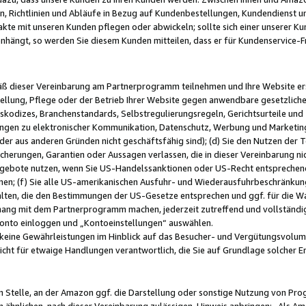
, Richtlinien und Abläufe in Bezug auf Kundenbestellungen, Kundendienst 
kte mit unseren Kunden pflegen oder abwickeln; sollte sich einer unserer Ku
nhängt, so werden Sie diesem Kunden mitteilen, dass er für Kundenservic
emäß dieser Vereinbarung am Partnerprogramm teilnehmen und Ihre Website er
ellung, Pflege oder der Betrieb Ihrer Website gegen anwendbare gesetzlich
skodizes, Branchenstandards, Selbstregulierungsregeln, Gerichtsurteile und 
ngen zu elektronischer Kommunikation, Datenschutz, Werbung und Marketing)
 oder aus anderen Gründen nicht geschäftsfähig sind); (d) Sie den Nutzen de
cherungen, Garantien oder Aussagen verlassen, die in dieser Vereinbarung nich
gebote nutzen, wenn Sie US-Handelssanktionen oder US-Recht entsprechen
men; (f) Sie alle US-amerikanischen Ausfuhr- und Wiederausfuhrbeschränkun
ten, die den Bestimmungen der US-Gesetze entsprechen und ggf. für die Wa
hang mit dem Partnerprogramm machen, jederzeit zutreffend und vollständig 
 Konto einloggen und „Kontoeinstellungen“ auswählen.
keine Gewährleistungen im Hinblick auf das Besucher- und Vergütungsvolu
icht für etwaige Handlungen verantwortlich, die Sie auf Grundlage solcher
en Stelle, an der Amazon ggf. die Darstellung oder sonstige Nutzung von Pr
 ähnlichen, nach dieser Vereinbarung zulässigen, Hinweis anbringen: „Als Ama