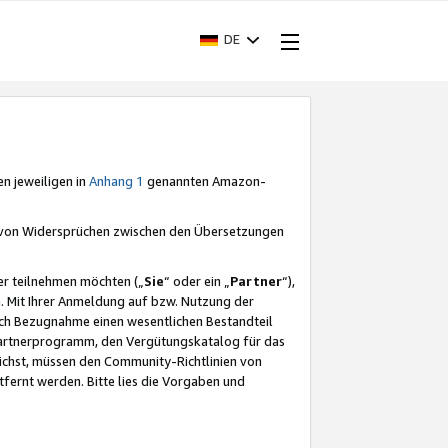
DE
en jeweiligen in
Anhang 1
genannten Amazon-
e von Widersprüchen zwischen den Übersetzungen
er teilnehmen möchten („
Sie
“ oder ein „
Partner
“),
. Mit Ihrer Anmeldung auf bzw. Nutzung der
durch Bezugnahme einen wesentlichen Bestandteil
 Partnerprogramm, den Vergütungskatalog für das
ichst, müssen den Community-Richtlinien von
fernt werden. Bitte lies die Vorgaben und