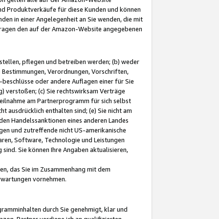
und Produktverkäufe für diese Kunden und können
nden in einer Angelegenheit an Sie wenden, die mit
e-Fragen den auf der Amazon-Website angegebenen
stellen, pflegen und betreiben werden; (b) weder
e Bestimmungen, Verordnungen, Vorschriften,
-beschlüsse oder andere Auflagen einer für Sie
 verstoßen; (c) Sie rechtswirksam Verträge
r Teilnahme am Partnerprogramm für sich selbst
t ausdrücklich enthalten sind; (e) Sie nicht am
den Handelssanktionen eines anderen Landes
gen und zutreffende nicht US-amerikanische
ren, Software, Technologie und Leistungen
sind. Sie können Ihre Angaben aktualisieren,
men, das Sie im Zusammenhang mit dem
 Erwartungen vornehmen.
ogramminhalten durch Sie genehmigt, klar und
zon-Partner verdiene ich an qualifizierten