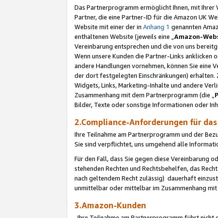
Das Partnerprogramm ermöglicht Ihnen, mit Ihrer W
Partner, die eine Partner-ID für die Amazon UK W
Website mit einer der in
Anhang 1
genannten Amazon
enthaltenen Website (jeweils eine „
Amazon-Webs
Vereinbarung entsprechen und die von uns bereitg
Wenn unsere Kunden die Partner-Links anklicken 
andere Handlungen vornehmen, können Sie eine Ver
der dort festgelegten Einschränkungen) erhalten. 
Widgets, Links, Marketing-Inhalte und andere Ver
Zusammenhang mit dem Partnerprogramm (die „
Bilder, Texte oder sonstige Informationen oder In
2.Compliance-Anforderungen für d
Ihre Teilnahme am Partnerprogramm und der Bezug 
Sie sind verpflichtet, uns umgehend alle Informat
Für den Fall, dass Sie gegen diese Vereinbarung 
stehenden Rechten und Rechtsbehelfen, das Recht
nach geltendem Recht zulässig) dauerhaft einzus
unmittelbar oder mittelbar im Zusammenhang mit
3.Amazon-Kunden
Ihre Teilnahme am Partnerprogramm führt nicht d