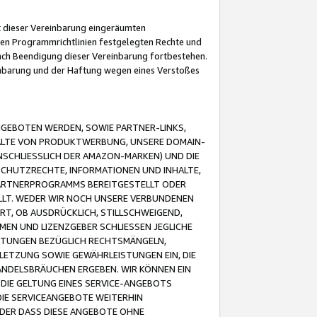
it dieser Vereinbarung eingeräumten
 den Programmrichtlinien festgelegten Rechte und
 nach Beendigung dieser Vereinbarung fortbestehen.
einbarung und der Haftung wegen eines Verstoßes
GEBOTEN WERDEN, SOWIE PARTNER-LINKS,
ALTE VON PRODUKTWERBUNG, UNSERE DOMAIN-
SCHLIESSLICH DER AMAZON-MARKEN) UND DIE
SCHUTZRECHTE, INFORMATIONEN UND INHALTE,
PARTNERPROGRAMMS BEREITGESTELLT ODER
ELLT. WEDER WIR NOCH UNSERE VERBUNDENEN
T, OB AUSDRÜCKLICH, STILLSCHWEIGEND,
MEN UND LIZENZGEBER SCHLIESSEN JEGLICHE
ISTUNGEN BEZÜGLICH RECHTSMÄNGELN,
LETZUNG SOWIE GEWÄHRLEISTUNGEN EIN, DIE
ANDELSBRÄUCHEN ERGEBEN. WIR KÖNNEN EIN
 DIE GELTUNG EINES SERVICE-ANGEBOTS
IE SERVICEANGEBOTE WEITERHIN
ODER DASS DIESE ANGEBOTE OHNE