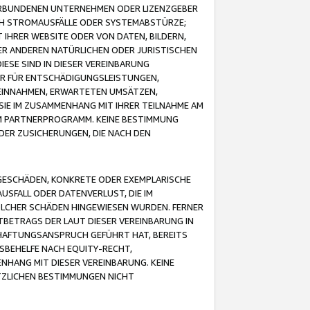
VERBUNDENEN UNTERNEHMEN ODER LIZENZGEBER
ICH STROMAUSFÄLLE ODER SYSTEMABSTÜRZE;
IHRER WEBSITE ODER VON DATEN, BILDERN,
ER ANDEREN NATÜRLICHEN ODER JURISTISCHEN
ESE SIND IN DIESER VEREINBARUNG
R FÜR ENTSCHÄDIGUNGSLEISTUNGEN,
EINNAHMEN, ERWARTETEN UMSÄTZEN,
SIE IM ZUSAMMENHANG MIT IHRER TEILNAHME AM
M PARTNERPROGRAMM. KEINE BESTIMMUNG
DER ZUSICHERUNGEN, DIE NACH DEN
GESCHÄDEN, KONKRETE ODER EXEMPLARISCHE
SFALL ODER DATENVERLUST, DIE IM
OLCHER SCHÄDEN HINGEWIESEN WURDEN. FERNER
BETRAGS DER LAUT DIESER VEREINBARUNG IN
HAFTUNGSANSPRUCH GEFÜHRT HAT, BEREITS
SBEHELFE NACH EQUITY-RECHT,
NHANG MIT DIESER VEREINBARUNG. KEINE
TZLICHEN BESTIMMUNGEN NICHT