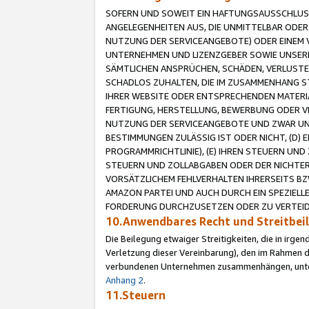
SOFERN UND SOWEIT EIN HAFTUNGSAUSSCHLUSS
ANGELEGENHEITEN AUS, DIE UNMITTELBAR ODER 
NUTZUNG DER SERVICEANGEBOTE) ODER EINEM V
UNTERNEHMEN UND LIZENZGEBER SOWIE UNSERE 
SÄMTLICHEN ANSPRÜCHEN, SCHÄDEN, VERLUSTE
SCHADLOS ZUHALTEN, DIE IM ZUSAMMENHANG STE
IHRER WEBSITE ODER ENTSPRECHENDEN MATERIA
FERTIGUNG, HERSTELLUNG, BEWERBUNG ODER VE
NUTZUNG DER SERVICEANGEBOTE UND ZWAR UN
BESTIMMUNGEN ZULÄSSIG IST ODER NICHT, (D) 
PROGRAMMRICHTLINIE), (E) IHREN STEUERN UN
STEUERN UND ZOLLABGABEN ODER DER NICHTER
VORSÄTZLICHEM FEHLVERHALTEN IHRERSEITS BZ
AMAZON PARTEI UND AUCH DURCH EIN SPEZIELL
FORDERUNG DURCHZUSETZEN ODER ZU VERTEIDI
10.Anwendbares Recht und Streitbe
Die Beilegung etwaiger Streitigkeiten, die in irg
Verletzung dieser Vereinbarung), den im Rahmen d
verbundenen Unternehmen zusammenhängen, unterl
Anhang 2
.
11.Steuern