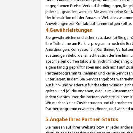
angegebenen Preise, Verkaufsbedingungen, Regeln
jederzeit geändert werden. Sie werden keine Konta
der Interaktion mit der Amazon-Website zusamme
Anweisungen zur Kontaktaufnahme folgen sollte.
4.Gewährleistungen
Sie gewährleisten und sichern zu, dass (a) Sie g
Ihre Teilnahme am Partnerprogramm noch die Erst
Anordnungen, Konzessionen, Richtlinien, Verhalten
zuständigen Behörde (einschließlich der Bestimmu
abschließen dürfen (also z. B. nicht minderjährig
eigenständig geprüft haben und sich nicht auf Zusi
Partnerprogramm teilnehmen und keine Servicean
unterliegen, in dem Sie Serviceangebote wahrneh
Ausfuhr- und Wiederausfuhrbeschränkungen einhal
gelten, und (g) die Angaben, die Sie im Zusammen
indem Sie sich über die Partner-Website in Ihrem
Wir machen keine Zusicherungen und übernehmen 
Partnerprogramm erwarten können, und wir sind n
5.Angabe Ihres Partner-Status
Sie müssen auf Ihrer Website bzw. an jeder ander
deutlich den folgenden oder einen im Wesentlichen