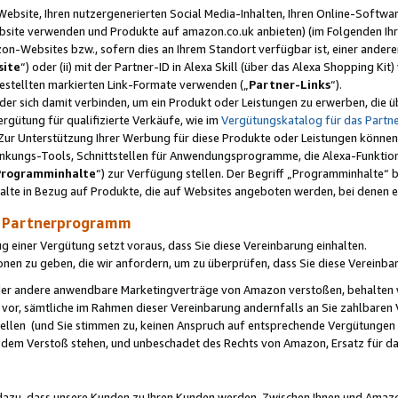
ebsite, Ihren nutzergenerierten Social Media-Inhalten, Ihren Online-Softwar
ebsite verwenden und Produkte auf amazon.co.uk anbieten) (im Folgenden Ihr
-Websites bzw., sofern dies an Ihrem Standort verfügbar ist, einer ander
ite
“) oder (ii) mit der Partner-ID in Alexa Skill (über das Alexa Shopping Ki
estellten markierten Link-Formate verwenden („
Partner-Links
“).
oder sich damit verbinden, um ein Produkt oder Leistungen zu erwerben, di
gütung für qualifizierte Verkäufe, wie im
Vergütungskatalog für das Part
Zur Unterstützung Ihrer Werbung für diese Produkte oder Leistungen können w
linkungs-Tools, Schnittstellen für Anwendungsprogramme, die Alexa-Funktion
Programminhalte
“) zur Verfügung stellen. Der Begriff „Programminhalte“ be
halte in Bezug auf Produkte, die auf Websites angeboten werden, bei denen 
as Partnerprogramm
einer Vergütung setzt voraus, dass Sie diese Vereinbarung einhalten.
ionen zu geben, die wir anfordern, um zu überprüfen, dass Sie diese Vereinba
oder andere anwendbare Marketingverträge von Amazon verstoßen, behalten w
 vor, sämtliche im Rahmen dieser Vereinbarung andernfalls an Sie zahlbare
tellen (und Sie stimmen zu, keinen Anspruch auf entsprechende Vergütungen
 dem Verstoß stehen, und unbeschadet des Rechts von Amazon, Ersatz für 
azu, dass unsere Kunden zu Ihren Kunden werden. Zwischen Ihnen und Amaz