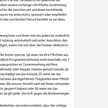
ohne unsere vorherige schriftliche Zustimmung
ürfen die zwischen uns und Ihnen bestehende
mazon Sie unterstützt, sponsert oder empfiehlt)
oder juristischen Person besteht, es sei denn,
arung kann von Ihnen und uns jederzeit ordentlich
t zulässig automatisch und unter Ausschluss des
gen, indem Sie sich über die Partner-Website in
hr Konto sperren: (a) wenn Sie Ihre Pflichten aus
eßlich Programmrichtlinien) nicht innerhalb von 7
ngsansprüchen im Zusammenhang mit Ihrer
ührende oder illegale Zwecke genutzt wurde; (e)
eschädigt werden könnte; (f) wenn wir der
rteien durchgeführten Tätigkeiten einer Pflicht
nen, die unserer Ansicht nach mit Ihnen verbunden
nto gesperrt haben) oder (h) wenn wir das
 (a) gilt jeder Verstoß gegen die Bestimmungen
ehalten, um sicherzustellen, dass der richtige