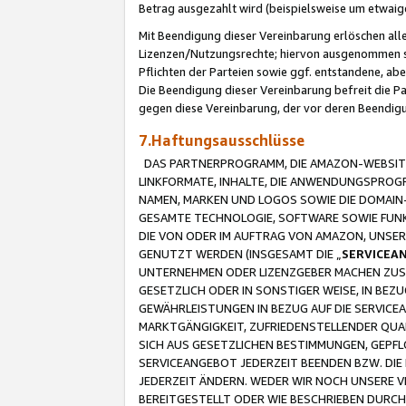
Betrag ausgezahlt wird (beispielsweise um etwai
Mit Beendigung dieser Vereinbarung erlöschen alle
Lizenzen/Nutzungsrechte; hiervon ausgenommen sind
Pflichten der Parteien sowie ggf. entstandene, ab
Die Beendigung dieser Vereinbarung befreit die P
gegen diese Vereinbarung, der vor deren Beendi
7.Haftungsausschlüsse
DAS PARTNERPROGRAMM, DIE AMAZON-WEBSITE,
LINKFORMATE, INHALTE, DIE ANWENDUNGSPRO
NAMEN, MARKEN UND LOGOS SOWIE DIE DOMAIN
GESAMTE TECHNOLOGIE, SOFTWARE SOWIE FUNKT
DIE VON ODER IM AUFTRAG VON AMAZON, UNS
GENUTZT WERDEN (INSGESAMT DIE „
SERVICEA
UNTERNEHMEN ODER LIZENZGEBER MACHEN ZUSI
GESETZLICH ODER IN SONSTIGER WEISE, IN BE
GEWÄHRLEISTUNGEN IN BEZUG AUF DIE SERVICE
MARKTGÄNGIGKEIT, ZUFRIEDENSTELLENDER QUA
SICH AUS GESETZLICHEN BESTIMMUNGEN, GEPFL
SERVICEANGEBOT JEDERZEIT BEENDEN BZW. DIE
JEDERZEIT ÄNDERN. WEDER WIR NOCH UNSERE 
BEREITGESTELLT ODER WIE BESCHRIEBEN DURC