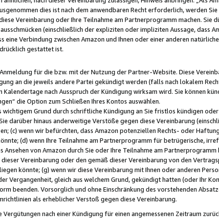
usgenommen dies ist nach dem anwendbaren Recht erforderlich, werden Sie 
f diese Vereinbarung oder Ihre Teilnahme am Partnerprogramm machen. Sie d
usschmücken (einschließlich der expliziten oder impliziten Aussage, dass A
 eine Verbindung zwischen Amazon und Ihnen oder einer anderen natürlichen 
rücklich gestattet ist.
r Anmeldung für die bzw. mit der Nutzung der Partner-Website. Diese Vereinb
gung an die jeweils andere Partei gekündigt werden (falls nach lokalem Rech
n Kalendertage nach Ausspruch der Kündigung wirksam wird. Sie können kündi
ngen“ die Option zum Schließen Ihres Kontos auswählen.
 wichtigem Grund durch schriftliche Kündigung an Sie fristlos kündigen oder I
 Sie darüber hinaus anderweitige Verstöße gegen diese Vereinbarung (einschli
ben; (c) wenn wir befürchten, dass Amazon potenziellen Rechts- oder Haftu
nnte; (d) wenn Ihre Teilnahme am Partnerprogramm für betrügerische, irref
das Ansehen von Amazon durch Sie oder Ihre Teilnahme am Partnerprogramm b
ieser Vereinbarung oder den gemäß dieser Vereinbarung von den Vertragspa
liegen könnte; (g) wenn wir diese Vereinbarung mit Ihnen oder anderen Perso
 der Vergangenheit, gleich aus welchem Grund, gekündigt hatten (oder Ihr Ko
rm beenden. Vorsorglich und ohne Einschränkung des vorstehenden Absatzes
richtlinien als erheblicher Verstoß gegen diese Vereinbarung.
e Vergütungen nach einer Kündigung für einen angemessenen Zeitraum zurückb