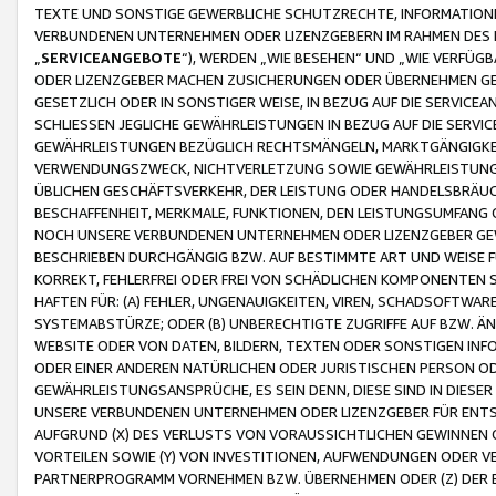
TEXTE UND SONSTIGE GEWERBLICHE SCHUTZRECHTE, INFORMATIONE
VERBUNDENEN UNTERNEHMEN ODER LIZENZGEBERN IM RAHMEN DES
„
SERVICEANGEBOTE
“), WERDEN „WIE BESEHEN“ UND „WIE VERFÜ
ODER LIZENZGEBER MACHEN ZUSICHERUNGEN ODER ÜBERNEHMEN GEW
GESETZLICH ODER IN SONSTIGER WEISE, IN BEZUG AUF DIE SERVI
SCHLIESSEN JEGLICHE GEWÄHRLEISTUNGEN IN BEZUG AUF DIE SERVI
GEWÄHRLEISTUNGEN BEZÜGLICH RECHTSMÄNGELN, MARKTGÄNGIGKEIT
VERWENDUNGSZWECK, NICHTVERLETZUNG SOWIE GEWÄHRLEISTUNGEN 
ÜBLICHEN GESCHÄFTSVERKEHR, DER LEISTUNG ODER HANDELSBRÄUCH
BESCHAFFENHEIT, MERKMALE, FUNKTIONEN, DEN LEISTUNGSUMFANG 
NOCH UNSERE VERBUNDENEN UNTERNEHMEN ODER LIZENZGEBER GEWÄ
BESCHRIEBEN DURCHGÄNGIG BZW. AUF BESTIMMTE ART UND WEISE
KORREKT, FEHLERFREI ODER FREI VON SCHÄDLICHEN KOMPONENTEN
HAFTEN FÜR: (A) FEHLER, UNGENAUIGKEITEN, VIREN, SCHADSOFTW
SYSTEMABSTÜRZE; ODER (B) UNBERECHTIGTE ZUGRIFFE AUF BZW. 
WEBSITE ODER VON DATEN, BILDERN, TEXTEN ODER SONSTIGEN INF
ODER EINER ANDEREN NATÜRLICHEN ODER JURISTISCHEN PERSON OD
GEWÄHRLEISTUNGSANSPRÜCHE, ES SEIN DENN, DIESE SIND IN DIES
UNSERE VERBUNDENEN UNTERNEHMEN ODER LIZENZGEBER FÜR EN
AUFGRUND (X) DES VERLUSTS VON VORAUSSICHTLICHEN GEWINNEN
VORTEILEN SOWIE (Y) VON INVESTITIONEN, AUFWENDUNGEN ODER VE
PARTNERPROGRAMM VORNEHMEN BZW. ÜBERNEHMEN ODER (Z) DER 