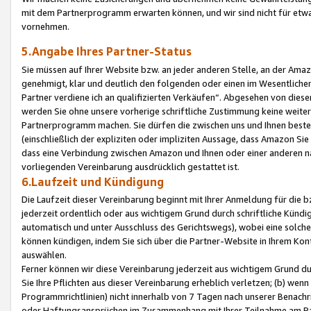
mit dem Partnerprogramm erwarten können, und wir sind nicht für etwa
vornehmen.
5.Angabe Ihres Partner-Status
Sie müssen auf Ihrer Website bzw. an jeder anderen Stelle, an der Am
genehmigt, klar und deutlich den folgenden oder einen im Wesentlichen
Partner verdiene ich an qualifizierten Verkäufen“. Abgesehen von die
werden Sie ohne unsere vorherige schriftliche Zustimmung keine weite
Partnerprogramm machen. Sie dürfen die zwischen uns und Ihnen best
(einschließlich der expliziten oder impliziten Aussage, dass Amazon Si
dass eine Verbindung zwischen Amazon und Ihnen oder einer anderen natü
vorliegenden Vereinbarung ausdrücklich gestattet ist.
6.Laufzeit und Kündigung
Die Laufzeit dieser Vereinbarung beginnt mit Ihrer Anmeldung für die 
jederzeit ordentlich oder aus wichtigem Grund durch schriftliche Kündi
automatisch und unter Ausschluss des Gerichtswegs), wobei eine solch
können kündigen, indem Sie sich über die Partner-Website in Ihrem Ko
auswählen.
Ferner können wir diese Vereinbarung jederzeit aus wichtigem Grund dur
Sie Ihre Pflichten aus dieser Vereinbarung erheblich verletzen; (b) wen
Programmrichtlinien) nicht innerhalb von 7 Tagen nach unserer Benachr
oder Haftungsansprüchen im Zusammenhang mit Ihrer Teilnahme am Pa