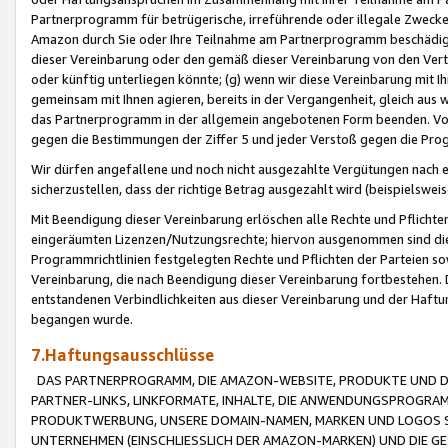
Partnerprogramm für betrügerische, irreführende oder illegale Zwecke
Amazon durch Sie oder Ihre Teilnahme am Partnerprogramm beschädig
dieser Vereinbarung oder den gemäß dieser Vereinbarung von den Vertr
oder künftig unterliegen könnte; (g) wenn wir diese Vereinbarung mit I
gemeinsam mit Ihnen agieren, bereits in der Vergangenheit, gleich aus
das Partnerprogramm in der allgemein angebotenen Form beenden. Vors
gegen die Bestimmungen der Ziffer 5 und jeder Verstoß gegen die Prog
Wir dürfen angefallene und noch nicht ausgezahlte Vergütungen nach 
sicherzustellen, dass der richtige Betrag ausgezahlt wird (beispielsw
Mit Beendigung dieser Vereinbarung erlöschen alle Rechte und Pflichte
eingeräumten Lizenzen/Nutzungsrechte; hiervon ausgenommen sind die in 
Programmrichtlinien festgelegten Rechte und Pflichten der Parteien sow
Vereinbarung, die nach Beendigung dieser Vereinbarung fortbestehen. D
entstandenen Verbindlichkeiten aus dieser Vereinbarung und der Haft
begangen wurde.
7.Haftungsausschlüsse
DAS PARTNERPROGRAMM, DIE AMAZON-WEBSITE, PRODUKTE UND DI
PARTNER-LINKS, LINKFORMATE, INHALTE, DIE ANWENDUNGSPROGR
PRODUKTWERBUNG, UNSERE DOMAIN-NAMEN, MARKEN UND LOGOS S
UNTERNEHMEN (EINSCHLIESSLICH DER AMAZON-MARKEN) UND DIE GE