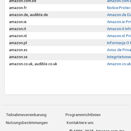
amazon.com.be
amazon.com.b
amazon.fr
Notice:Protec
amazon.de, audible.de
Amazon.de Da
amazon.ie
Amazon.ie Pri
amazon.it
Amazon.it Inf
amazon.nl
Amazon.nl Pri
amazon.pl
Informacja O
amazon.es
Aviso de Priv
amazon.se
Integritetsm
amazon.co.uk, audible.co.uk
Amazon.co.uk 
Teilnahmevereinbarung
Programmrichtlinien
Nutzungsbestimmungen
Kontaktiere uns