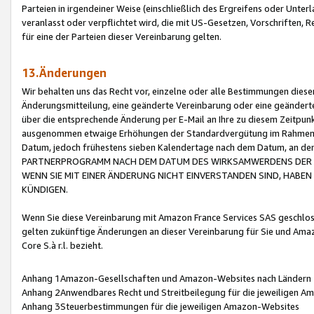
Parteien in irgendeiner Weise (einschließlich des Ergreifens oder Unt
veranlasst oder verpflichtet wird, die mit US-Gesetzen, Vorschriften,
für eine der Parteien dieser Vereinbarung gelten.
13.Änderungen
Wir behalten uns das Recht vor, einzelne oder alle Bestimmungen diese
Änderungsmitteilung, eine geänderte Vereinbarung oder eine geänderte 
über die entsprechende Änderung per E-Mail an Ihre zu diesem Zeitpun
ausgenommen etwaige Erhöhungen der Standardvergütung im Rahmen
Datum, jedoch frühestens sieben Kalendertage nach dem Datum, an de
PARTNERPROGRAMM NACH DEM DATUM DES WIRKSAMWERDENS DER Ä
WENN SIE MIT EINER ÄNDERUNG NICHT EINVERSTANDEN SIND, HABEN S
KÜNDIGEN.
Wenn Sie diese Vereinbarung mit Amazon France Services SAS geschlo
gelten zukünftige Änderungen an dieser Vereinbarung für Sie und Ama
Core S.à r.l. bezieht.
Anhang 1Amazon-Gesellschaften und Amazon-Websites nach Ländern
Anhang 2Anwendbares Recht und Streitbeilegung für die jeweiligen 
Anhang 3Steuerbestimmungen für die jeweiligen Amazon-Websites