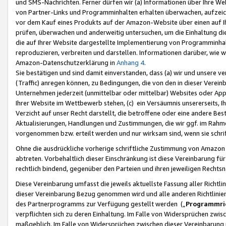
und SMS-Nachrichten. Ferner dürfen wir (a) Informationen über Ihre We
von Partner-Links und Programminhalten erhalten überwachen, aufzei
vor dem Kauf eines Produkts auf der Amazon-Website über einen auf Ih
prüfen, überwachen und anderweitig untersuchen, um die Einhaltung dies
die auf Ihrer Website dargestellte Implementierung von Programminhalt
reproduzieren, verbreiten und darstellen. Informationen darüber, wie w
Amazon-Datenschutzerklärung in
Anhang 4
.
Sie bestätigen und sind damit einverstanden, dass (a) wir und unsere 
(Traffic) anregen können, zu Bedingungen, die von den in dieser Vere
Unternehmen jederzeit (unmittelbar oder mittelbar) Websites oder Appl
Ihrer Website im Wettbewerb stehen, (c) ein Versäumnis unsererseits, I
Verzicht auf unser Recht darstellt, die betroffene oder eine andere B
Aktualisierungen, Handlungen und Zustimmungen, die wir ggf. im Rahme
vorgenommen bzw. erteilt werden und nur wirksam sind, wenn sie schri
Ohne die ausdrückliche vorherige schriftliche Zustimmung von Amazon
abtreten. Vorbehaltlich dieser Einschränkung ist diese Vereinbarung f
rechtlich bindend, gegenüber den Parteien und ihren jeweiligen Rech
Diese Vereinbarung umfasst die jeweils aktuellste Fassung aller Richtli
dieser Vereinbarung Bezug genommen wird und alle anderen Richtlinie
des Partnerprogramms zur Verfügung gestellt werden („
Programmric
verpflichten sich zu deren Einhaltung. Im Falle von Widersprüchen zwi
maßgeblich. Im Falle von Widersprüchen zwischen dieser Vereinbarun