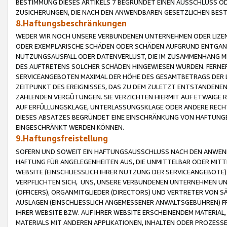
BESTIMMUNG DIESES ARTIKELS 7 BEGRÜNDET EINEN AUSSCHLUSS 
ZUSICHERUNGEN, DIE NACH DEN ANWENDBAREN GESETZLICHEN BE
8.Haftungsbeschränkungen
WEDER WIR NOCH UNSERE VERBUNDENEN UNTERNEHMEN ODER LIZEN
ODER EXEMPLARISCHE SCHÄDEN ODER SCHÄDEN AUFGRUND ENTGANG
NUTZUNGSAUSFALL ODER DATENVERLUST, DIE IM ZUSAMMENHANG MI
DES AUFTRETENS SOLCHER SCHÄDEN HINGEWIESEN WURDEN. FERN
SERVICEANGEBOTEN MAXIMAL DER HÖHE DES GESAMTBETRAGS DER 
ZEITPUNKT DES EREIGNISSES, DAS ZU DEM ZULETZT ENTSTANDENE
ZAHLENDEN VERGÜTUNGEN. SIE VERZICHTEN HIERMIT AUF ETWAIGE 
AUF ERFÜLLUNGSKLAGE, UNTERLASSUNGSKLAGE ODER ANDERE RECHT
DIESES ABSATZES BEGRÜNDET EINE EINSCHRÄNKUNG VON HAFTUNG
EINGESCHRÄNKT WERDEN KÖNNEN.
9.Haftungsfreistellung
SOFERN UND SOWEIT EIN HAFTUNGSAUSSCHLUSS NACH DEN ANWENDB
HAFTUNG FÜR ANGELEGENHEITEN AUS, DIE UNMITTELBAR ODER MITT
WEBSITE (EINSCHLIESSLICH IHRER NUTZUNG DER SERVICEANGEBOTE)
VERPFLICHTEN SICH, UNS, UNSERE VERBUNDENEN UNTERNEHMEN UN
(OFFICERS), ORGANMITGLIEDER (DIRECTORS) UND VERTRETER VON 
AUSLAGEN (EINSCHLIESSLICH ANGEMESSENER ANWALTSGEBÜHREN) FR
IHRER WEBSITE BZW. AUF IHRER WEBSITE ERSCHEINENDEM MATERIAL
MATERIALS MIT ANDEREN APPLIKATIONEN, INHALTEN ODER PROZESSE