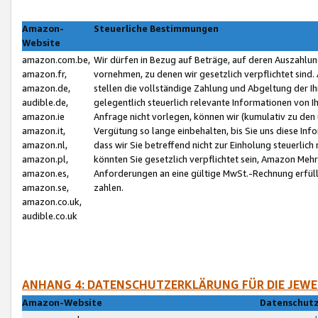
Amazon-
Steuerliche Bestimmungen
Website
amazon.com.be,
Wir dürfen in Bezug auf Beträge, auf deren Auszahlun
amazon.fr,
vornehmen, zu denen wir gesetzlich verpflichtet sind
amazon.de,
stellen die vollständige Zahlung und Abgeltung der 
audible.de,
gelegentlich steuerlich relevante Informationen von I
amazon.ie
Anfrage nicht vorlegen, können wir (kumulativ zu de
amazon.it,
Vergütung so lange einbehalten, bis Sie uns diese Inf
amazon.nl,
dass wir Sie betreffend nicht zur Einholung steuerlich 
amazon.pl,
könnten Sie gesetzlich verpflichtet sein, Amazon Meh
amazon.es,
Anforderungen an eine gültige MwSt.-Rechnung erfüllt
amazon.se,
zahlen.
amazon.co.uk,
audible.co.uk
ANHANG 4: DATENSCHUTZERKLÄRUNG FÜR DIE JEWE
Amazon-Website
Datenschutz