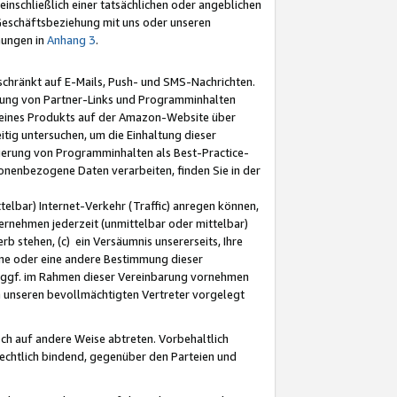
nschließlich einer tatsächlichen oder angeblichen
Geschäftsbeziehung mit uns oder unseren
mungen in
Anhang 3
.
schränkt auf E-Mails, Push- und SMS-Nachrichten.
ellung von Partner-Links und Programminhalten
 eines Produkts auf der Amazon-Website über
tig untersuchen, um die Einhaltung dieser
ntierung von Programminhalten als Best-Practice-
sonenbezogene Daten verarbeiten, finden Sie in der
telbar) Internet-Verkehr (Traffic) anregen können,
rnehmen jederzeit (unmittelbar oder mittelbar)
b stehen, (c) ein Versäumnis unsererseits, Ihre
fene oder eine andere Bestimmung dieser
r ggf. im Rahmen dieser Vereinbarung vornehmen
ch unseren bevollmächtigten Vertreter vorgelegt
ch auf andere Weise abtreten. Vorbehaltlich
rechtlich bindend, gegenüber den Parteien und