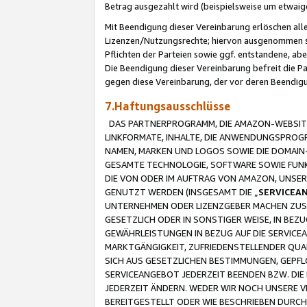
Betrag ausgezahlt wird (beispielsweise um etwai
Mit Beendigung dieser Vereinbarung erlöschen alle
Lizenzen/Nutzungsrechte; hiervon ausgenommen sind
Pflichten der Parteien sowie ggf. entstandene, ab
Die Beendigung dieser Vereinbarung befreit die P
gegen diese Vereinbarung, der vor deren Beendi
7.Haftungsausschlüsse
DAS PARTNERPROGRAMM, DIE AMAZON-WEBSITE,
LINKFORMATE, INHALTE, DIE ANWENDUNGSPRO
NAMEN, MARKEN UND LOGOS SOWIE DIE DOMAIN
GESAMTE TECHNOLOGIE, SOFTWARE SOWIE FUNKT
DIE VON ODER IM AUFTRAG VON AMAZON, UNS
GENUTZT WERDEN (INSGESAMT DIE „
SERVICEA
UNTERNEHMEN ODER LIZENZGEBER MACHEN ZUSI
GESETZLICH ODER IN SONSTIGER WEISE, IN BE
GEWÄHRLEISTUNGEN IN BEZUG AUF DIE SERVICE
MARKTGÄNGIGKEIT, ZUFRIEDENSTELLENDER QUA
SICH AUS GESETZLICHEN BESTIMMUNGEN, GEPFL
SERVICEANGEBOT JEDERZEIT BEENDEN BZW. DIE
JEDERZEIT ÄNDERN. WEDER WIR NOCH UNSERE 
BEREITGESTELLT ODER WIE BESCHRIEBEN DURC