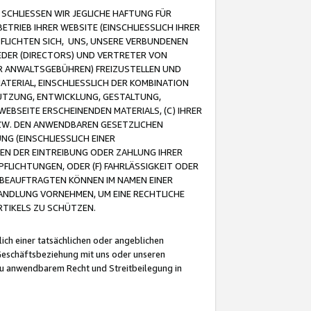
CHLIESSEN WIR JEGLICHE HAFTUNG FÜR
TRIEB IHRER WEBSITE (EINSCHLIESSLICH IHRER
FLICHTEN SICH, UNS, UNSERE VERBUNDENEN
EDER (DIRECTORS) UND VERTRETER VON
R ANWALTSGEBÜHREN) FREIZUSTELLEN UND
ATERIAL, EINSCHLIESSLICH DER KOMBINATION
NUTZUNG, ENTWICKLUNG, GESTALTUNG,
EBSEITE ERSCHEINENDEN MATERIALS, (C) IHRER
ZW. DEN ANWENDBAREN GESETZLICHEN
NG (EINSCHLIESSLICH EINER
BEN DER EINTREIBUNG ODER ZAHLUNG IHRER
LICHTUNGEN, ODER (F) FAHRLÄSSIGKEIT ODER
 BEAUFTRAGTEN KÖNNEN IM NAMEN EINER
HANDLUNG VORNEHMEN, UM EINE RECHTLICHE
TIKELS ZU SCHÜTZEN.
ich einer tatsächlichen oder angeblichen
Geschäftsbeziehung mit uns oder unseren
u anwendbarem Recht und Streitbeilegung in