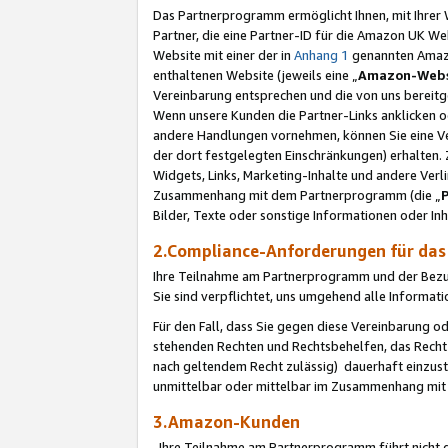
Das Partnerprogramm ermöglicht Ihnen, mit Ihrer W
Partner, die eine Partner-ID für die Amazon UK W
Website mit einer der in
Anhang 1
genannten Amazon
enthaltenen Website (jeweils eine „
Amazon-Webs
Vereinbarung entsprechen und die von uns bereitg
Wenn unsere Kunden die Partner-Links anklicken 
andere Handlungen vornehmen, können Sie eine Ver
der dort festgelegten Einschränkungen) erhalten. 
Widgets, Links, Marketing-Inhalte und andere Ver
Zusammenhang mit dem Partnerprogramm (die „
Bilder, Texte oder sonstige Informationen oder In
2.Compliance-Anforderungen für d
Ihre Teilnahme am Partnerprogramm und der Bezug 
Sie sind verpflichtet, uns umgehend alle Informat
Für den Fall, dass Sie gegen diese Vereinbarung 
stehenden Rechten und Rechtsbehelfen, das Recht
nach geltendem Recht zulässig) dauerhaft einzus
unmittelbar oder mittelbar im Zusammenhang mit
3.Amazon-Kunden
Ihre Teilnahme am Partnerprogramm führt nicht d