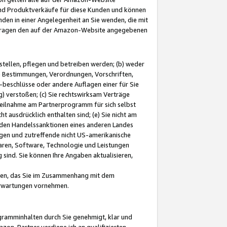
und Produktverkäufe für diese Kunden und können
nden in einer Angelegenheit an Sie wenden, die mit
e-Fragen den auf der Amazon-Website angegebenen
stellen, pflegen und betreiben werden; (b) weder
e Bestimmungen, Verordnungen, Vorschriften,
-beschlüsse oder andere Auflagen einer für Sie
 verstoßen; (c) Sie rechtswirksam Verträge
r Teilnahme am Partnerprogramm für sich selbst
t ausdrücklich enthalten sind; (e) Sie nicht am
den Handelssanktionen eines anderen Landes
gen und zutreffende nicht US-amerikanische
ren, Software, Technologie und Leistungen
sind. Sie können Ihre Angaben aktualisieren,
men, das Sie im Zusammenhang mit dem
 Erwartungen vornehmen.
ogramminhalten durch Sie genehmigt, klar und
zon-Partner verdiene ich an qualifizierten