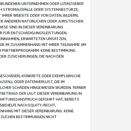
VERBUNDENEN UNTERNEHMEN ODER LIZENZGEBER
ICH STROMAUSFÄLLE ODER SYSTEMABSTÜRZE;
IHRER WEBSITE ODER VON DATEN, BILDERN,
ER ANDEREN NATÜRLICHEN ODER JURISTISCHEN
ESE SIND IN DIESER VEREINBARUNG
R FÜR ENTSCHÄDIGUNGSLEISTUNGEN,
EINNAHMEN, ERWARTETEN UMSÄTZEN,
SIE IM ZUSAMMENHANG MIT IHRER TEILNAHME AM
M PARTNERPROGRAMM. KEINE BESTIMMUNG
DER ZUSICHERUNGEN, DIE NACH DEN
GESCHÄDEN, KONKRETE ODER EXEMPLARISCHE
SFALL ODER DATENVERLUST, DIE IM
OLCHER SCHÄDEN HINGEWIESEN WURDEN. FERNER
BETRAGS DER LAUT DIESER VEREINBARUNG IN
HAFTUNGSANSPRUCH GEFÜHRT HAT, BEREITS
SBEHELFE NACH EQUITY-RECHT,
NHANG MIT DIESER VEREINBARUNG. KEINE
TZLICHEN BESTIMMUNGEN NICHT