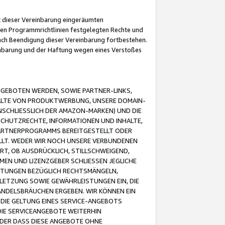
it dieser Vereinbarung eingeräumten
 den Programmrichtlinien festgelegten Rechte und
 nach Beendigung dieser Vereinbarung fortbestehen.
einbarung und der Haftung wegen eines Verstoßes
GEBOTEN WERDEN, SOWIE PARTNER-LINKS,
ALTE VON PRODUKTWERBUNG, UNSERE DOMAIN-
SCHLIESSLICH DER AMAZON-MARKEN) UND DIE
SCHUTZRECHTE, INFORMATIONEN UND INHALTE,
PARTNERPROGRAMMS BEREITGESTELLT ODER
ELLT. WEDER WIR NOCH UNSERE VERBUNDENEN
T, OB AUSDRÜCKLICH, STILLSCHWEIGEND,
MEN UND LIZENZGEBER SCHLIESSEN JEGLICHE
ISTUNGEN BEZÜGLICH RECHTSMÄNGELN,
LETZUNG SOWIE GEWÄHRLEISTUNGEN EIN, DIE
ANDELSBRÄUCHEN ERGEBEN. WIR KÖNNEN EIN
 DIE GELTUNG EINES SERVICE-ANGEBOTS
IE SERVICEANGEBOTE WEITERHIN
ODER DASS DIESE ANGEBOTE OHNE