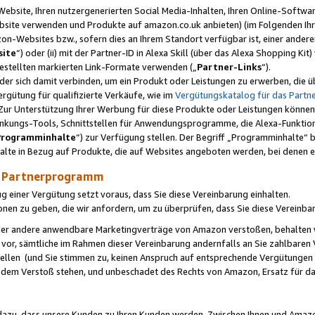
ebsite, Ihren nutzergenerierten Social Media-Inhalten, Ihren Online-Softwar
ebsite verwenden und Produkte auf amazon.co.uk anbieten) (im Folgenden Ihr
-Websites bzw., sofern dies an Ihrem Standort verfügbar ist, einer ander
ite
“) oder (ii) mit der Partner-ID in Alexa Skill (über das Alexa Shopping Ki
estellten markierten Link-Formate verwenden („
Partner-Links
“).
oder sich damit verbinden, um ein Produkt oder Leistungen zu erwerben, di
gütung für qualifizierte Verkäufe, wie im
Vergütungskatalog für das Part
Zur Unterstützung Ihrer Werbung für diese Produkte oder Leistungen können w
linkungs-Tools, Schnittstellen für Anwendungsprogramme, die Alexa-Funktion
Programminhalte
“) zur Verfügung stellen. Der Begriff „Programminhalte“ be
halte in Bezug auf Produkte, die auf Websites angeboten werden, bei denen 
as Partnerprogramm
einer Vergütung setzt voraus, dass Sie diese Vereinbarung einhalten.
ionen zu geben, die wir anfordern, um zu überprüfen, dass Sie diese Vereinba
oder andere anwendbare Marketingverträge von Amazon verstoßen, behalten w
 vor, sämtliche im Rahmen dieser Vereinbarung andernfalls an Sie zahlbare
tellen (und Sie stimmen zu, keinen Anspruch auf entsprechende Vergütungen
 dem Verstoß stehen, und unbeschadet des Rechts von Amazon, Ersatz für 
azu, dass unsere Kunden zu Ihren Kunden werden. Zwischen Ihnen und Amaz