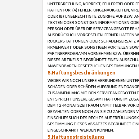
UNTERBRECHUNG, KORREKT, FEHLERFREI ODER 
HAFTEN FÜR: (A) FEHLER, UNGENAUIGKEITEN, 
ODER (B) UNBERECHTIGTE ZUGRIFFE AUF BZW. 
TEXTEN ODER SONSTIGEN INFORMATIONEN ODER 
PERSON ODER ÜBER DIE SERVICEANGEBOTE ERHA
AUSDRÜCKLICH VORGESEHEN. FERNER HAFTEN 
RÜCKERSTATTUNGEN ODER SCHADENSERSATZ AU
FIRMENWERT ODER SONSTIGEN VORTEILEN SOWIE
PARTNERPROGRAMM VORNEHMEN BZW. ÜBERNEHM
DIESES ARTIKELS 7 BEGRÜNDET EINEN AUSSCH
ANWENDBAREN GESETZLICHEN BESTIMMUNGEN 
8.Haftungsbeschränkungen
WEDER WIR NOCH UNSERE VERBUNDENEN UNTERN
SCHÄDEN ODER SCHÄDEN AUFGRUND ENTGANGENE
ZUSAMMENHANG MIT DEN SERVICEANGEBOTEN EN
ENTSPRICHT UNSERE GESAMTHAFTUNG IM ZUSAM
DEM 12-MONATSZEITRAUM UNMITTELBAR VOR DE
GEZAHLTEN ODER NOCH AN SIE ZU ZAHLENDEN V
EINSCHLIESSLICH DES RECHTS AUF ERFÜLLUNGS
BESTIMMUNG DIESES ABSATZES BEGRÜNDET EI
EINGESCHRÄNKT WERDEN KÖNNEN.
9.Haftungsfreistellung