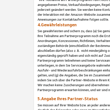
angegebenen Preise, Verkaufsbedingungen, Regeln
jederzeit geändert werden. Sie werden keine Konta
der Interaktion mit der Amazon-Website zusamme
Anweisungen zur Kontaktaufnahme folgen sollte.
4.Gewährleistungen
Sie gewährleisten und sichern zu, dass (a) Sie g
Ihre Teilnahme am Partnerprogramm noch die Erst
Anordnungen, Konzessionen, Richtlinien, Verhalten
zuständigen Behörde (einschließlich der Bestimmu
abschließen dürfen (also z. B. nicht minderjährig
eigenständig geprüft haben und sich nicht auf Zusi
Partnerprogramm teilnehmen und keine Servicean
unterliegen, in dem Sie Serviceangebote wahrneh
Ausfuhr- und Wiederausfuhrbeschränkungen einhal
gelten, und (g) die Angaben, die Sie im Zusammen
indem Sie sich über die Partner-Website in Ihrem
Wir machen keine Zusicherungen und übernehmen 
Partnerprogramm erwarten können, und wir sind n
5.Angabe Ihres Partner-Status
Sie müssen auf Ihrer Website bzw. an jeder ander
deutlich den folgenden oder einen im Wesentlichen