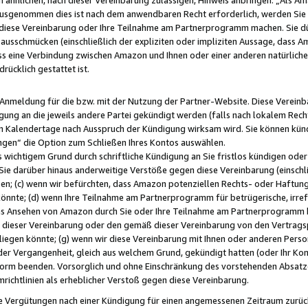
usgenommen dies ist nach dem anwendbaren Recht erforderlich, werden Sie 
f diese Vereinbarung oder Ihre Teilnahme am Partnerprogramm machen. Sie d
usschmücken (einschließlich der expliziten oder impliziten Aussage, dass A
 eine Verbindung zwischen Amazon und Ihnen oder einer anderen natürlichen 
rücklich gestattet ist.
r Anmeldung für die bzw. mit der Nutzung der Partner-Website. Diese Vereinb
gung an die jeweils andere Partei gekündigt werden (falls nach lokalem Rech
n Kalendertage nach Ausspruch der Kündigung wirksam wird. Sie können kündi
ngen“ die Option zum Schließen Ihres Kontos auswählen.
 wichtigem Grund durch schriftliche Kündigung an Sie fristlos kündigen oder I
 Sie darüber hinaus anderweitige Verstöße gegen diese Vereinbarung (einschli
ben; (c) wenn wir befürchten, dass Amazon potenziellen Rechts- oder Haftu
nnte; (d) wenn Ihre Teilnahme am Partnerprogramm für betrügerische, irref
das Ansehen von Amazon durch Sie oder Ihre Teilnahme am Partnerprogramm b
ieser Vereinbarung oder den gemäß dieser Vereinbarung von den Vertragspa
liegen könnte; (g) wenn wir diese Vereinbarung mit Ihnen oder anderen Perso
 der Vergangenheit, gleich aus welchem Grund, gekündigt hatten (oder Ihr Ko
rm beenden. Vorsorglich und ohne Einschränkung des vorstehenden Absatzes
richtlinien als erheblicher Verstoß gegen diese Vereinbarung.
e Vergütungen nach einer Kündigung für einen angemessenen Zeitraum zurückb