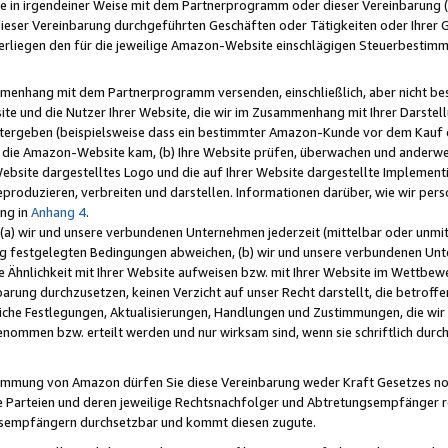
e in irgendeiner Weise mit dem Partnerprogramm oder dieser Vereinbarung (ei
ieser Vereinbarung durchgeführten Geschäften oder Tätigkeiten oder Ihrer 
liegen den für die jeweilige Amazon-Website einschlägigen Steuerbestim
mmenhang mit dem Partnerprogramm versenden, einschließlich, aber nicht be
site und die Nutzer Ihrer Website, die wir im Zusammenhang mit Ihrer Darst
itergeben (beispielsweise dass ein bestimmter Amazon-Kunde vor dem Kauf
uf die Amazon-Website kam, (b) Ihre Website prüfen, überwachen und anderwei
r Website dargestelltes Logo und die auf Ihrer Website dargestellte Impleme
reproduzieren, verbreiten und darstellen. Informationen darüber, wie wir per
ng in
Anhang 4
.
 (a) wir und unsere verbundenen Unternehmen jederzeit (mittelbar oder unmit
ng festgelegten Bedingungen abweichen, (b) wir und unsere verbundenen Unte
 Ähnlichkeit mit Ihrer Website aufweisen bzw. mit Ihrer Website im Wettbewer
barung durchzusetzen, keinen Verzicht auf unser Recht darstellt, die betrof
liche Festlegungen, Aktualisierungen, Handlungen und Zustimmungen, die wi
enommen bzw. erteilt werden und nur wirksam sind, wenn sie schriftlich dur
stimmung von Amazon dürfen Sie diese Vereinbarung weder Kraft Gesetzes no
die Parteien und deren jeweilige Rechtsnachfolger und Abtretungsempfänger 
ngsempfängern durchsetzbar und kommt diesen zugute.