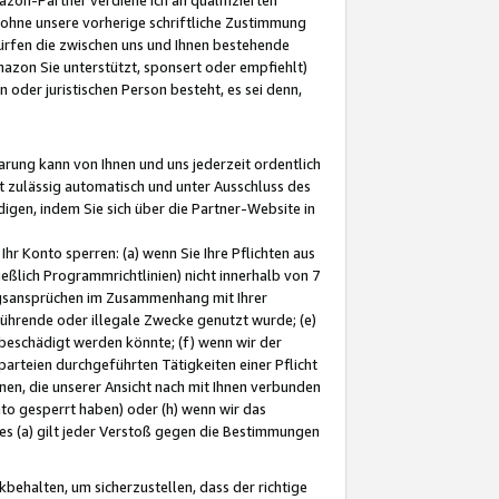
ohne unsere vorherige schriftliche Zustimmung
ürfen die zwischen uns und Ihnen bestehende
mazon Sie unterstützt, sponsert oder empfiehlt)
oder juristischen Person besteht, es sei denn,
arung kann von Ihnen und uns jederzeit ordentlich
t zulässig automatisch und unter Ausschluss des
gen, indem Sie sich über die Partner-Website in
hr Konto sperren: (a) wenn Sie Ihre Pflichten aus
eßlich Programmrichtlinien) nicht innerhalb von 7
ngsansprüchen im Zusammenhang mit Ihrer
ührende oder illegale Zwecke genutzt wurde; (e)
eschädigt werden könnte; (f) wenn wir der
rteien durchgeführten Tätigkeiten einer Pflicht
nen, die unserer Ansicht nach mit Ihnen verbunden
nto gesperrt haben) oder (h) wenn wir das
 (a) gilt jeder Verstoß gegen die Bestimmungen
ehalten, um sicherzustellen, dass der richtige