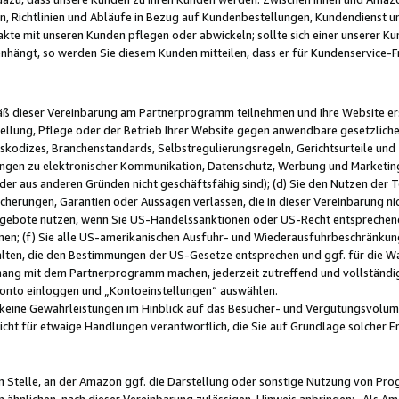
, Richtlinien und Abläufe in Bezug auf Kundenbestellungen, Kundendienst 
kte mit unseren Kunden pflegen oder abwickeln; sollte sich einer unserer Ku
nhängt, so werden Sie diesem Kunden mitteilen, dass er für Kundenservic
emäß dieser Vereinbarung am Partnerprogramm teilnehmen und Ihre Website er
ellung, Pflege oder der Betrieb Ihrer Website gegen anwendbare gesetzlich
skodizes, Branchenstandards, Selbstregulierungsregeln, Gerichtsurteile und 
ngen zu elektronischer Kommunikation, Datenschutz, Werbung und Marketing)
 oder aus anderen Gründen nicht geschäftsfähig sind); (d) Sie den Nutzen de
cherungen, Garantien oder Aussagen verlassen, die in dieser Vereinbarung nich
gebote nutzen, wenn Sie US-Handelssanktionen oder US-Recht entsprechen
men; (f) Sie alle US-amerikanischen Ausfuhr- und Wiederausfuhrbeschränkun
ten, die den Bestimmungen der US-Gesetze entsprechen und ggf. für die Wa
hang mit dem Partnerprogramm machen, jederzeit zutreffend und vollständig 
 Konto einloggen und „Kontoeinstellungen“ auswählen.
keine Gewährleistungen im Hinblick auf das Besucher- und Vergütungsvolu
icht für etwaige Handlungen verantwortlich, die Sie auf Grundlage solcher
en Stelle, an der Amazon ggf. die Darstellung oder sonstige Nutzung von Pr
 ähnlichen, nach dieser Vereinbarung zulässigen, Hinweis anbringen: „Als Ama