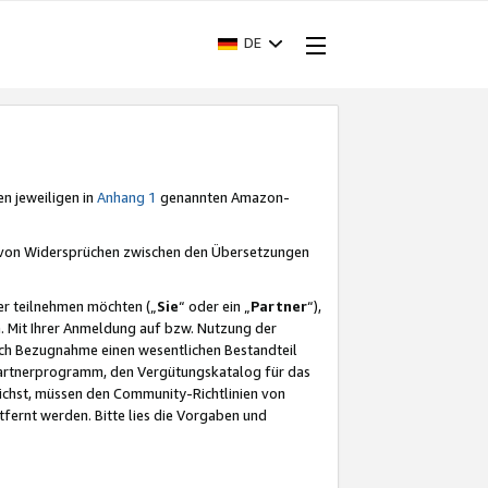
DE
en jeweiligen in
Anhang 1
genannten Amazon-
e von Widersprüchen zwischen den Übersetzungen
er teilnehmen möchten („
Sie
“ oder ein „
Partner
“),
. Mit Ihrer Anmeldung auf bzw. Nutzung der
durch Bezugnahme einen wesentlichen Bestandteil
 Partnerprogramm, den Vergütungskatalog für das
ichst, müssen den Community-Richtlinien von
fernt werden. Bitte lies die Vorgaben und