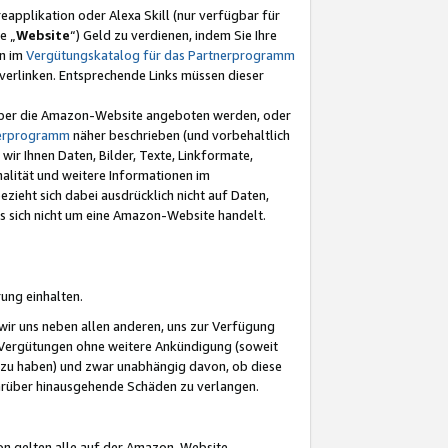
eapplikation oder Alexa Skill (nur verfügbar für
e „
Website
“) Geld zu verdienen, indem Sie Ihre
en im
Vergütungskatalog für das Partnerprogramm
t) verlinken. Entsprechende Links müssen dieser
e über die Amazon-Website angeboten werden, oder
nerprogramm
näher beschrieben (und vorbehaltlich
ir Ihnen Daten, Bilder, Texte, Linkformate,
alität und weitere Informationen im
zieht sich dabei ausdrücklich nicht auf Daten,
es sich nicht um eine Amazon-Website handelt.
rung einhalten.
ir uns neben allen anderen, uns zur Verfügung
n Vergütungen ohne weitere Ankündigung (soweit
 zu haben) und zwar unabhängig davon, ob diese
darüber hinausgehende Schäden zu verlangen.
on gelten alle auf der Amazon-Website