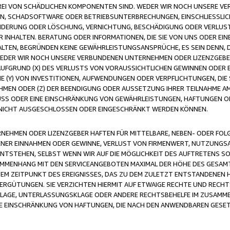
FREI VON SCHÄDLICHEN KOMPONENTEN SIND. WEDER WIR NOCH UNSERE 
VIREN, SCHADSOFTWARE ODER BETRIEBSUNTERBRECHUNGEN, EINSCHLIESSL
ÄNDERUNG ODER LÖSCHUNG, VERNICHTUNG, BESCHÄDIGUNG ODER VERLUST 
INHALTEN. BERATUNG ODER INFORMATIONEN, DIE SIE VON UNS ODER EIN
LTEN, BEGRÜNDEN KEINE GEWÄHRLEISTUNGSANSPRÜCHE, ES SEIN DENN, DI
WEDER WIR NOCH UNSERE VERBUNDENEN UNTERNEHMEN ODER LIZENZGEBE
FGRUND (X) DES VERLUSTS VON VORAUSSICHTLICHEN GEWINNEN ODER 
 (Y) VON INVESTITIONEN, AUFWENDUNGEN ODER VERPFLICHTUNGEN, DIE 
EN ODER (Z) DER BEENDIGUNG ODER AUSSETZUNG IHRER TEILNAHME A
LUSS ODER EINE EINSCHRÄNKUNG VON GEWÄHRLEISTUNGEN, HAFTUNGEN O
NICHT AUSGESCHLOSSEN ODER EINGESCHRÄNKT WERDEN KÖNNEN.
EHMEN ODER LIZENZGEBER HAFTEN FÜR MITTELBARE, NEBEN- ODER FOL
R EINNAHMEN ODER GEWINNE, VERLUST VON FIRMENWERT, NUTZUNGSAU
TSTEHEN, SELBST WENN WIR AUF DIE MÖGLICHKEIT DES AUFTRETENS S
MENHANG MIT DEN SERVICEANGEBOTEN MAXIMAL DER HÖHE DES GESAMT
M ZEITPUNKT DES EREIGNISSES, DAS ZU DEM ZULETZT ENTSTANDENEN 
ERGÜTUNGEN. SIE VERZICHTEN HIERMIT AUF ETWAIGE RECHTE UND RECHT
KLAGE, UNTERLASSUNGSKLAGE ODER ANDERE RECHTSBEHELFE IM ZUSAMME
NE EINSCHRÄNKUNG VON HAFTUNGEN, DIE NACH DEN ANWENDBAREN GESE