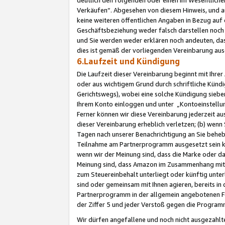
Verkäufen“. Abgesehen von diesem Hinweis, und a
keine weiteren öffentlichen Angaben in Bezug au
Geschäftsbeziehung weder falsch darstellen noch a
und Sie werden weder erklären noch andeuten, dass
dies ist gemäß der vorliegenden Vereinbarung ausd
6.Laufzeit und Kündigung
Die Laufzeit dieser Vereinbarung beginnt mit Ihre
oder aus wichtigem Grund durch schriftliche Kündi
Gerichtswegs), wobei eine solche Kündigung siebe
Ihrem Konto einloggen und unter „Kontoeinstellu
Ferner können wir diese Vereinbarung jederzeit aus
dieser Vereinbarung erheblich verletzen; (b) wenn
Tagen nach unserer Benachrichtigung an Sie behe
Teilnahme am Partnerprogramm ausgesetzt sein kö
wenn wir der Meinung sind, dass die Marke oder 
Meinung sind, dass Amazon im Zusammenhang mit d
zum Steuereinbehalt unterliegt oder künftig unter
sind oder gemeinsam mit Ihnen agieren, bereits in
Partnerprogramm in der allgemein angebotenen Fo
der Ziffer 5 und jeder Verstoß gegen die Programm
Wir dürfen angefallene und noch nicht ausgezahlt