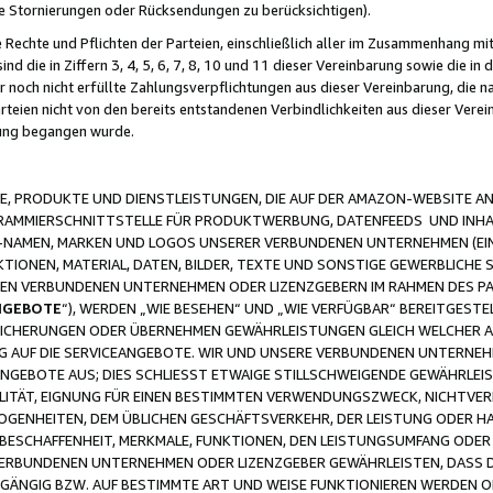
ge Stornierungen oder Rücksendungen zu berücksichtigen).
 Rechte und Pflichten der Parteien, einschließlich aller im Zusammenhang m
 die in Ziffern 3, 4, 5, 6, 7, 8, 10 und 11 dieser Vereinbarung sowie die in
er noch nicht erfüllte Zahlungsverpflichtungen aus dieser Vereinbarung, die
arteien nicht von den bereits entstandenen Verbindlichkeiten aus dieser Ver
gung begangen wurde.
 PRODUKTE UND DIENSTLEISTUNGEN, DIE AUF DER AMAZON-WEBSITE AN
GRAMMIERSCHNITTSTELLE FÜR PRODUKTWERBUNG, DATENFEEDS UND INH
-NAMEN, MARKEN UND LOGOS UNSERER VERBUNDENEN UNTERNEHMEN (EIN
IONEN, MATERIAL, DATEN, BILDER, TEXTE UND SONSTIGE GEWERBLICHE 
EREN VERBUNDENEN UNTERNEHMEN ODER LIZENZGEBERN IM RAHMEN DES 
NGEBOTE
“), WERDEN „WIE BESEHEN“ UND „WIE VERFÜGBAR“ BEREITGEST
CHERUNGEN ODER ÜBERNEHMEN GEWÄHRLEISTUNGEN GLEICH WELCHER AR
ZUG AUF DIE SERVICEANGEBOTE. WIR UND UNSERE VERBUNDENEN UNTERNEH
ANGEBOTE AUS; DIES SCHLIESST ETWAIGE STILLSCHWEIGENDE GEWÄHRLE
LITÄT, EIGNUNG FÜR EINEN BESTIMMTEN VERWENDUNGSZWECK, NICHTVER
OGENHEITEN, DEM ÜBLICHEN GESCHÄFTSVERKEHR, DER LEISTUNG ODER H
 BESCHAFFENHEIT, MERKMALE, FUNKTIONEN, DEN LEISTUNGSUMFANG ODER
VERBUNDENEN UNTERNEHMEN ODER LIZENZGEBER GEWÄHRLEISTEN, DASS D
HGÄNGIG BZW. AUF BESTIMMTE ART UND WEISE FUNKTIONIEREN WERDEN 