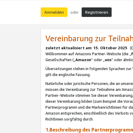
Anmelden
Registrieren
oder
Vereinbarung zur Teil
zuletzt aktualisiert am
:
15. Oktober 2025
(De
Willkommen auf Amazons Partner-Website (die „
Gesellschaften („
Amazon
“ oder „
uns
“ oder ähnl
Übersetzungen stehen in folgenden Sprachen zur 
gilt die englische Fassung.
Natürliche oder juristische Personen, die an uns
müssen die Vereinbarung zur Teilnahme am Amaz
Partner-Website stimmen Sie dieser Vereinbarung,
dieser Vereinbarung bilden (zum Beispiel die Vo
Partnerprogramm und die Markenrichtlinien für da
Amazon entsprechen, einschließlich des Verbots vo
Richtlinien sorgfältig durch.
1.Beschreibung des Partnerprogra