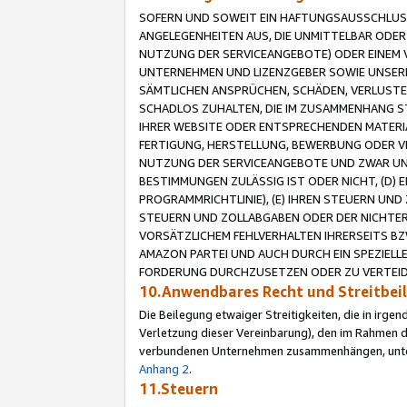
SOFERN UND SOWEIT EIN HAFTUNGSAUSSCHLUSS
ANGELEGENHEITEN AUS, DIE UNMITTELBAR ODER 
NUTZUNG DER SERVICEANGEBOTE) ODER EINEM V
UNTERNEHMEN UND LIZENZGEBER SOWIE UNSERE 
SÄMTLICHEN ANSPRÜCHEN, SCHÄDEN, VERLUSTE
SCHADLOS ZUHALTEN, DIE IM ZUSAMMENHANG STE
IHRER WEBSITE ODER ENTSPRECHENDEN MATERIA
FERTIGUNG, HERSTELLUNG, BEWERBUNG ODER VE
NUTZUNG DER SERVICEANGEBOTE UND ZWAR UN
BESTIMMUNGEN ZULÄSSIG IST ODER NICHT, (D) 
PROGRAMMRICHTLINIE), (E) IHREN STEUERN UN
STEUERN UND ZOLLABGABEN ODER DER NICHTER
VORSÄTZLICHEM FEHLVERHALTEN IHRERSEITS BZ
AMAZON PARTEI UND AUCH DURCH EIN SPEZIELL
FORDERUNG DURCHZUSETZEN ODER ZU VERTEIDI
10.Anwendbares Recht und Streitbe
Die Beilegung etwaiger Streitigkeiten, die in irg
Verletzung dieser Vereinbarung), den im Rahmen d
verbundenen Unternehmen zusammenhängen, unterl
Anhang 2
.
11.Steuern