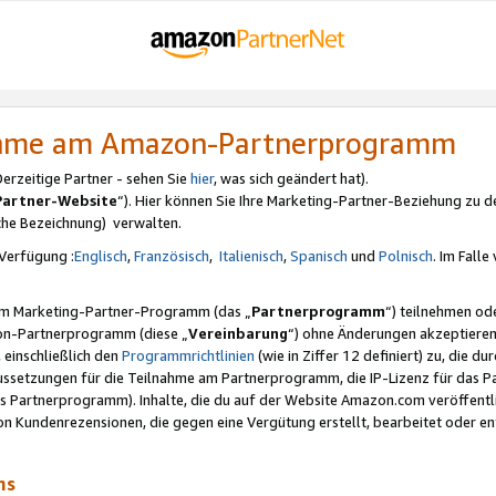
nahme am Amazon-Partnerprogramm
rzeitige Partner - sehen Sie
hier
, was sich geändert hat).
Partner-Website
“). Hier können Sie Ihre Marketing-Partner-Beziehung zu d
iche Bezeichnung) verwalten.
Verfügung :
Englisch
,
Französisch
,
Italienisch
,
Spanisch
und
Polnisch
. Im Fall
erem Marketing-Partner-Programm (das „
Partnerprogramm
“) teilnehmen od
on-Partnerprogramm (diese „
Vereinbarung
“) ohne Änderungen akzeptieren
 einschließlich den
Programmrichtlinien
(wie in Ziffer 12 definiert) zu, die 
raussetzungen für die Teilnahme am Partnerprogramm, die IP-Lizenz für das
s Partnerprogramm). Inhalte, die du auf der Website Amazon.com veröffentl
n Kundenrezensionen, die gegen eine Vergütung erstellt, bearbeitet oder ent
mms