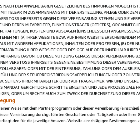
 NACH DEN ANWENDBAREN GESETZLICHEN BESTIMMUNGEN MÖGLICH IST, S
MITTELBAR IM ZUSAMMENHANG MIT DER ERSTELLUNG, PFLEGE ODER DEM BE
ERSTOSS IHRERSEITS GEGEN DIESE VEREINBARUNG STEHEN UND SIE VERP
UND DEREN MITARBEITER, FUNKTIONSTRÄGER (OFFICERS), ORGANMITGLI
N, HAFTUNGEN, KOSTEN UND AUSLAGEN (EINSCHLIESSLICH ANGEMESSENE
HEN MIT (A) IHRER WEBSITE BZW. AUF IHRER WEBSITE ERSCHEINENDEM M
LS MIT ANDEREN APPLIKATIONEN, INHALTEN ODER PROZESSEN, (B) DER 
RMARKTUNG IHRER WEBSITE ODER DES GGF. AUF ODER INNERHALB IHRER W
ABHÄNGIG DAVON, OB DIESE NUTZUNG GEMÄSS DIESER VEREINBARUNG B
EINEM VERSTOSS IHRERSEITS GEGEN EINE BESTIMMUNG DIESER VEREINBARU
D ZOLLABGABEN ODER MIT DER EINTREIBUNG, ZAHLUNG ODER DEM AUSBLEI
FÜLLUNG DER STEUERREGISTRIERUNGSVERPFLICHTUNGEN ODER ZOLLVERPF
W. SEITENS IHRER MITARBEITER ODER AUFTRAGNEHMER. WIR UND UNSERE
ES MANDAT GERICHTLICHE SCHRITTE EINLEITEN UND JEDE PROZESSUALE 
GEN, ODER UM RECHTE AUCH ZUM ZWECK DER DURCHSETZUNG DIESES AR
ilegung
endeiner Weise mit dem Partnerprogramm oder dieser Vereinbarung (einschließl
ieser Vereinbarung durchgeführten Geschäften oder Tätigkeiten oder Ihrer 
iegt den für die jeweilige Amazon-Website einschlägigen Bestimmungen z