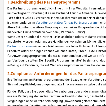
1.Beschreibung des Partnerprogramms
Das Partnerprogramm ermöglicht Ihnen, mit Ihrer Website, Ihren nutzer
(nur verfügbar für Partner, die eine Partner-ID für die Amazon UK We
„
Website
“) Geld zu verdienen, indem Sie Ihre Website mit einer der in
ist, einer anderen im
Vergütungskatalog für das Partnerprogramm
enth
Alexa Skill (über das Alexa Shopping Kit) verlinken. Entsprechende Lin
markierten Link-Formate verwenden („
Partner-Links
“).
Wenn unsere Kunden die Partner-Links anklicken oder sich damit verbi
angeboten werden, oder andere Handlungen vornehmen, können Sie eine
Partnerprogramm
näher beschrieben (und vorbehaltlich der dort festg
Produkte oder Leistungen können wir Ihnen Daten, Bilder, Texte, Linkfo
für Anwendungsprogramme, die Alexa-Funktionalität und weitere Inf
zur Verfügung stellen. Der Begriff „Programminhalte“ bezieht sich dabe
in Bezug auf Produkte, die auf Websites angeboten werden, bei denen 
2.Compliance-Anforderungen für das Partnerprog
Ihre Teilnahme am Partnerprogramm und der Bezug einer Vergütung setz
Sie sind verpflichtet, uns umgehend alle Informationen zu geben, die w
Für den Fall, dass Sie gegen diese Vereinbarung oder andere anwendba
uns zur Verfügung stehenden Rechten und Rechtsbehelfen, das Recht vo
Vergütungen ohne weitere Ankündigung (soweit nach geltendem Recht z
entsprechende Vergütungen zu haben) und zwar unabhängig davon, ob 