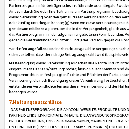
Partnerprogramm für betrügerische, irreführende oder illegale Zwecke
Amazon durch Sie oder Ihre Teilnahme am Partnerprogramm beschädig
dieser Vereinbarung oder den gemäß dieser Vereinbarung von den Vertr
oder künftig unterliegen könnte; (g) wenn wir diese Vereinbarung mit I
gemeinsam mit Ihnen agieren, bereits in der Vergangenheit, gleich aus
das Partnerprogramm in der allgemein angebotenen Form beenden. Vors
gegen die Bestimmungen der Ziffer 5 und jeder Verstoß gegen die Prog
Wir dürfen angefallene und noch nicht ausgezahlte Vergütungen nach 
sicherzustellen, dass der richtige Betrag ausgezahlt wird (beispielsw
Mit Beendigung dieser Vereinbarung erlöschen alle Rechte und Pflichte
eingeräumten Lizenzen/Nutzungsrechte; hiervon ausgenommen sind die in 
Programmrichtlinien festgelegten Rechte und Pflichten der Parteien sow
Vereinbarung, die nach Beendigung dieser Vereinbarung fortbestehen. D
entstandenen Verbindlichkeiten aus dieser Vereinbarung und der Haft
begangen wurde.
7.Haftungsausschlüsse
DAS PARTNERPROGRAMM, DIE AMAZON-WEBSITE, PRODUKTE UND DI
PARTNER-LINKS, LINKFORMATE, INHALTE, DIE ANWENDUNGSPROGR
PRODUKTWERBUNG, UNSERE DOMAIN-NAMEN, MARKEN UND LOGOS S
UNTERNEHMEN (EINSCHLIESSLICH DER AMAZON-MARKEN) UND DIE GE