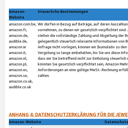
Amazon-
Steuerliche Bestimmungen
Website
amazon.com.be,
Wir dürfen in Bezug auf Beträge, auf deren Auszahlun
amazon.fr,
vornehmen, zu denen wir gesetzlich verpflichtet sind
amazon.de,
stellen die vollständige Zahlung und Abgeltung der 
audible.de,
gelegentlich steuerlich relevante Informationen von I
amazon.ie
Anfrage nicht vorlegen, können wir (kumulativ zu de
amazon.it,
Vergütung so lange einbehalten, bis Sie uns diese Inf
amazon.nl,
dass wir Sie betreffend nicht zur Einholung steuerlich 
amazon.pl,
könnten Sie gesetzlich verpflichtet sein, Amazon Meh
amazon.es,
Anforderungen an eine gültige MwSt.-Rechnung erfüllt
amazon.se,
zahlen.
amazon.co.uk,
audible.co.uk
ANHANG 4: DATENSCHUTZERKLÄRUNG FÜR DIE JEWE
Amazon-Website
Datenschutz