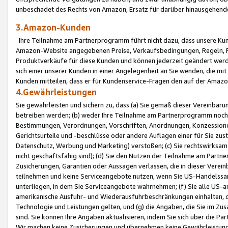
unbeschadet des Rechts von Amazon, Ersatz für darüber hinausgehen
3.Amazon-Kunden
Ihre Teilnahme am Partnerprogramm führt nicht dazu, dass unsere Kun
Amazon-Website angegebenen Preise, Verkaufsbedingungen, Regeln, Ri
Produktverkäufe für diese Kunden und können jederzeit geändert werde
sich einer unserer Kunden in einer Angelegenheit an Sie wenden, die 
Kunden mitteilen, dass er für Kundenservice-Fragen den auf der Ama
4.Gewährleistungen
Sie gewährleisten und sichern zu, dass (a) Sie gemäß dieser Vereinba
betreiben werden; (b) weder Ihre Teilnahme am Partnerprogramm noch d
Bestimmungen, Verordnungen, Vorschriften, Anordnungen, Konzessionen,
Gerichtsurteile und -beschlüsse oder andere Auflagen einer für Sie zu
Datenschutz, Werbung und Marketing) verstoßen; (c) Sie rechtswirksam 
nicht geschäftsfähig sind); (d) Sie den Nutzen der Teilnahme am Partne
Zusicherungen, Garantien oder Aussagen verlassen, die in dieser Verein
teilnehmen und keine Serviceangebote nutzen, wenn Sie US-Handelssa
unterliegen, in dem Sie Serviceangebote wahrnehmen; (f) Sie alle US
amerikanische Ausfuhr- und Wiederausfuhrbeschränkungen einhalten, 
Technologie und Leistungen gelten, und (g) die Angaben, die Sie im 
sind. Sie können Ihre Angaben aktualisieren, indem Sie sich über die 
Wir machen keine Zusicherungen und übernehmen keine Gewährleistun