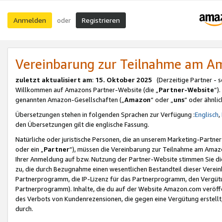
Anmelden
Registrieren
oder
Vereinbarung zur Teilnahme am 
zuletzt aktualisiert am
:
15. Oktober 2025
(Derzeitige Partner - 
Willkommen auf Amazons Partner-Website (die „
Partner-Website
“)
genannten Amazon-Gesellschaften („
Amazon
“ oder „
uns
“ oder ähnli
Übersetzungen stehen in folgenden Sprachen zur Verfügung :
Englisch
,
den Übersetzungen gilt die englische Fassung.
Natürliche oder juristische Personen, die an unserem Marketing-Partn
oder ein „
Partner
“), müssen die Vereinbarung zur Teilnahme am Ama
Ihrer Anmeldung auf bzw. Nutzung der Partner-Website stimmen Sie die
zu, die durch Bezugnahme einen wesentlichen Bestandteil dieser Verei
Partnerprogramm, die IP-Lizenz für das Partnerprogramm, den Vergütu
Partnerprogramm). Inhalte, die du auf der Website Amazon.com veröffe
des Verbots von Kundenrezensionen, die gegen eine Vergütung erstellt, 
durch.