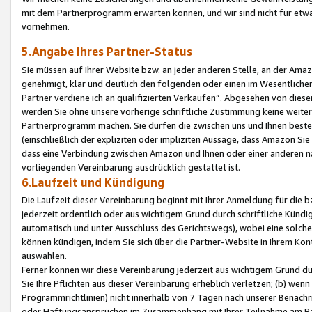
mit dem Partnerprogramm erwarten können, und wir sind nicht für etwa
vornehmen.
5.Angabe Ihres Partner-Status
Sie müssen auf Ihrer Website bzw. an jeder anderen Stelle, an der Am
genehmigt, klar und deutlich den folgenden oder einen im Wesentlichen
Partner verdiene ich an qualifizierten Verkäufen“. Abgesehen von die
werden Sie ohne unsere vorherige schriftliche Zustimmung keine weite
Partnerprogramm machen. Sie dürfen die zwischen uns und Ihnen best
(einschließlich der expliziten oder impliziten Aussage, dass Amazon Si
dass eine Verbindung zwischen Amazon und Ihnen oder einer anderen natü
vorliegenden Vereinbarung ausdrücklich gestattet ist.
6.Laufzeit und Kündigung
Die Laufzeit dieser Vereinbarung beginnt mit Ihrer Anmeldung für die 
jederzeit ordentlich oder aus wichtigem Grund durch schriftliche Kündi
automatisch und unter Ausschluss des Gerichtswegs), wobei eine solch
können kündigen, indem Sie sich über die Partner-Website in Ihrem Ko
auswählen.
Ferner können wir diese Vereinbarung jederzeit aus wichtigem Grund dur
Sie Ihre Pflichten aus dieser Vereinbarung erheblich verletzen; (b) wen
Programmrichtlinien) nicht innerhalb von 7 Tagen nach unserer Benachr
oder Haftungsansprüchen im Zusammenhang mit Ihrer Teilnahme am Pa