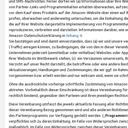
und SMS-Nachrichten. Ferner dürfen wir (a) Informationen über Ihre We
von Partner-Links und Programminhalten erhalten überwachen, aufzei
vor dem Kauf eines Produkts auf der Amazon-Website über einen auf Ih
prüfen, überwachen und anderweitig untersuchen, um die Einhaltung dies
die auf Ihrer Website dargestellte Implementierung von Programminhalt
reproduzieren, verbreiten und darstellen. Informationen darüber, wie w
Amazon-Datenschutzerklärung in
Anhang 4
.
Sie bestätigen und sind damit einverstanden, dass (a) wir und unsere 
(Traffic) anregen können, zu Bedingungen, die von den in dieser Vere
Unternehmen jederzeit (unmittelbar oder mittelbar) Websites oder Appl
Ihrer Website im Wettbewerb stehen, (c) ein Versäumnis unsererseits, I
Verzicht auf unser Recht darstellt, die betroffene oder eine andere B
Aktualisierungen, Handlungen und Zustimmungen, die wir ggf. im Rahme
vorgenommen bzw. erteilt werden und nur wirksam sind, wenn sie schri
Ohne die ausdrückliche vorherige schriftliche Zustimmung von Amazon
abtreten. Vorbehaltlich dieser Einschränkung ist diese Vereinbarung f
rechtlich bindend, gegenüber den Parteien und ihren jeweiligen Rech
Diese Vereinbarung umfasst die jeweils aktuellste Fassung aller Richtli
dieser Vereinbarung Bezug genommen wird und alle anderen Richtlinie
des Partnerprogramms zur Verfügung gestellt werden („
Programmric
verpflichten sich zu deren Einhaltung. Im Falle von Widersprüchen zwi
maßgeblich. Im Falle von Widersprüchen zwischen dieser Vereinbarun