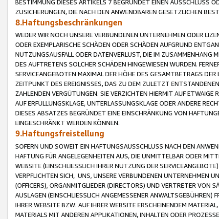
BESTIMMUNG DIESES ARTIKELS 7 BEGRÜNDET EINEN AUSSCHLUSS 
ZUSICHERUNGEN, DIE NACH DEN ANWENDBAREN GESETZLICHEN BE
8.Haftungsbeschränkungen
WEDER WIR NOCH UNSERE VERBUNDENEN UNTERNEHMEN ODER LIZEN
ODER EXEMPLARISCHE SCHÄDEN ODER SCHÄDEN AUFGRUND ENTGANG
NUTZUNGSAUSFALL ODER DATENVERLUST, DIE IM ZUSAMMENHANG MI
DES AUFTRETENS SOLCHER SCHÄDEN HINGEWIESEN WURDEN. FERN
SERVICEANGEBOTEN MAXIMAL DER HÖHE DES GESAMTBETRAGS DER 
ZEITPUNKT DES EREIGNISSES, DAS ZU DEM ZULETZT ENTSTANDENE
ZAHLENDEN VERGÜTUNGEN. SIE VERZICHTEN HIERMIT AUF ETWAIGE 
AUF ERFÜLLUNGSKLAGE, UNTERLASSUNGSKLAGE ODER ANDERE RECHT
DIESES ABSATZES BEGRÜNDET EINE EINSCHRÄNKUNG VON HAFTUNG
EINGESCHRÄNKT WERDEN KÖNNEN.
9.Haftungsfreistellung
SOFERN UND SOWEIT EIN HAFTUNGSAUSSCHLUSS NACH DEN ANWENDB
HAFTUNG FÜR ANGELEGENHEITEN AUS, DIE UNMITTELBAR ODER MITT
WEBSITE (EINSCHLIESSLICH IHRER NUTZUNG DER SERVICEANGEBOTE)
VERPFLICHTEN SICH, UNS, UNSERE VERBUNDENEN UNTERNEHMEN UN
(OFFICERS), ORGANMITGLIEDER (DIRECTORS) UND VERTRETER VON 
AUSLAGEN (EINSCHLIESSLICH ANGEMESSENER ANWALTSGEBÜHREN) FR
IHRER WEBSITE BZW. AUF IHRER WEBSITE ERSCHEINENDEM MATERIAL
MATERIALS MIT ANDEREN APPLIKATIONEN, INHALTEN ODER PROZESSE