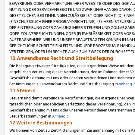
BEWERBUNG ODER VERMARKTUNG IHRER WEBSITE ODER DES GGF. AUF 
NUTZUNG DER SERVICEANGEBOTE UND ZWAR UNABHÄNGIG DAVON, O
GESETZLICHEN BESTIMMUNGEN ZULÄSSIG IST ODER NICHT, (D) EINE
(EINSCHLIESSLICH EINER PROGRAMMRICHTLINIE), (E) IHREN STEUER
DER EINTREIBUNG ODER ZAHLUNG IHRER STEUERN UND ZOLLABGAB
ODER ZOLLVERPFLICHTUNGEN, ODER (F) FAHRLÄSSIGKEIT ODER VORS
AUFTRAGNEHMER. WIR UND UNSERE BEAUFTRAGTEN KÖNNEN IM NAME
GERICHTLICHE SCHRITTE EINLEITEN UND JEDE PROZESSUALE HAND
VERTEIDIGEN, ODER UM RECHTE AUCH ZUM ZWECK DER DURCHSETZU
10.Anwendbares Recht und Streitbeilegung
Die Beilegung etwaiger Streitigkeiten, die in irgendeiner Weise mit de
angeblichen Verletzung dieser Vereinbarung), den im Rahmen dieser Ve
Geschäftsbeziehung mit uns oder unseren verbundenen Unternehmen zu
Bestimmungen zu anwendbarem Recht und Streitbeilegung in
Anhang 
11.Steuern
Steuern und damit verbundene Verpflichtungen, die in irgendeiner Wei
tatsächlichen oder angeblichen Verletzung dieser Vereinbarung), den 
Geschäftsbeziehung mit uns oder unseren verbundenen Unternehmen z
Steuerbestimmungen in
Anhang 3
.
12.Weitere Bestimmungen
Wir können von Zeit zu Zeit Mitteilungen im Zusammenhang mit dem Par