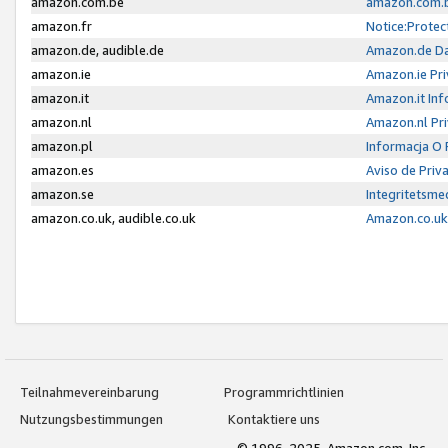
amazon.com.be
amazon.com.b
amazon.fr
Notice:Protec
amazon.de, audible.de
Amazon.de Da
amazon.ie
Amazon.ie Pri
amazon.it
Amazon.it Inf
amazon.nl
Amazon.nl Pri
amazon.pl
Informacja O
amazon.es
Aviso de Priv
amazon.se
Integritetsm
amazon.co.uk, audible.co.uk
Amazon.co.uk 
Teilnahmevereinbarung
Programmrichtlinien
Nutzungsbestimmungen
Kontaktiere uns