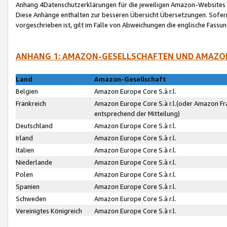
Anhang 4Datenschutzerklärungen für die jeweiligen Amazon-Websites
Diese Anhänge enthalten zur besseren Übersicht Übersetzungen. Sofe
vorgeschrieben ist, gilt im Falle von Abweichungen die englische Fass
ANHANG 1: AMAZON-GESELLSCHAFTEN UND AMAZO
Land
Amazon-Gesellschaft
Belgien
Amazon Europe Core S.à r.l.
Frankreich
Amazon Europe Core S.à r.l.(oder Amazon Fr
entsprechend der Mitteilung)
Deutschland
Amazon Europe Core S.à r.l.
Irland
Amazon Europe Core S.à r.l.
Italien
Amazon Europe Core S.à r.l.
Niederlande
Amazon Europe Core S.à r.l.
Polen
Amazon Europe Core S.à r.l.
Spanien
Amazon Europe Core S.à r.l.
Schweden
Amazon Europe Core S.à r.l.
Vereinigtes Königreich
Amazon Europe Core S.à r.l.