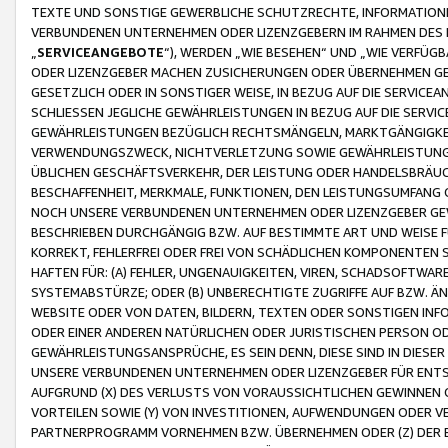
TEXTE UND SONSTIGE GEWERBLICHE SCHUTZRECHTE, INFORMATIONE
VERBUNDENEN UNTERNEHMEN ODER LIZENZGEBERN IM RAHMEN DES
„
SERVICEANGEBOTE
“), WERDEN „WIE BESEHEN“ UND „WIE VERFÜ
ODER LIZENZGEBER MACHEN ZUSICHERUNGEN ODER ÜBERNEHMEN GEW
GESETZLICH ODER IN SONSTIGER WEISE, IN BEZUG AUF DIE SERVI
SCHLIESSEN JEGLICHE GEWÄHRLEISTUNGEN IN BEZUG AUF DIE SERVI
GEWÄHRLEISTUNGEN BEZÜGLICH RECHTSMÄNGELN, MARKTGÄNGIGKEIT
VERWENDUNGSZWECK, NICHTVERLETZUNG SOWIE GEWÄHRLEISTUNGEN 
ÜBLICHEN GESCHÄFTSVERKEHR, DER LEISTUNG ODER HANDELSBRÄUCH
BESCHAFFENHEIT, MERKMALE, FUNKTIONEN, DEN LEISTUNGSUMFANG 
NOCH UNSERE VERBUNDENEN UNTERNEHMEN ODER LIZENZGEBER GEWÄ
BESCHRIEBEN DURCHGÄNGIG BZW. AUF BESTIMMTE ART UND WEISE
KORREKT, FEHLERFREI ODER FREI VON SCHÄDLICHEN KOMPONENTEN
HAFTEN FÜR: (A) FEHLER, UNGENAUIGKEITEN, VIREN, SCHADSOFTW
SYSTEMABSTÜRZE; ODER (B) UNBERECHTIGTE ZUGRIFFE AUF BZW. 
WEBSITE ODER VON DATEN, BILDERN, TEXTEN ODER SONSTIGEN INF
ODER EINER ANDEREN NATÜRLICHEN ODER JURISTISCHEN PERSON OD
GEWÄHRLEISTUNGSANSPRÜCHE, ES SEIN DENN, DIESE SIND IN DIES
UNSERE VERBUNDENEN UNTERNEHMEN ODER LIZENZGEBER FÜR EN
AUFGRUND (X) DES VERLUSTS VON VORAUSSICHTLICHEN GEWINNEN
VORTEILEN SOWIE (Y) VON INVESTITIONEN, AUFWENDUNGEN ODER VE
PARTNERPROGRAMM VORNEHMEN BZW. ÜBERNEHMEN ODER (Z) DER 