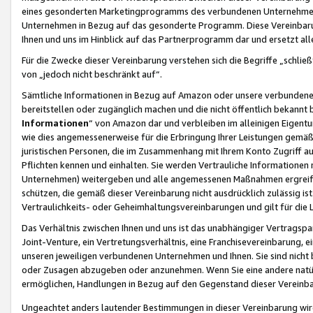
eines gesonderten Marketingprogramms des verbundenen Unternehmens
Unternehmen in Bezug auf das gesonderte Programm. Diese Vereinbarung
Ihnen und uns im Hinblick auf das Partnerprogramm dar und ersetzt al
Für die Zwecke dieser Vereinbarung verstehen sich die Begriffe „schließ
von „jedoch nicht beschränkt auf“.
Sämtliche Informationen in Bezug auf Amazon oder unsere verbunde
bereitstellen oder zugänglich machen und die nicht öffentlich bekannt bz
Informationen
“ von Amazon dar und verbleiben im alleinigen Eigent
wie dies angemessenerweise für die Erbringung Ihrer Leistungen gemäß d
juristischen Personen, die im Zusammenhang mit Ihrem Konto Zugriff au
Pflichten kennen und einhalten. Sie werden Vertrauliche Informationen 
Unternehmen) weitergeben und alle angemessenen Maßnahmen ergreifen
schützen, die gemäß dieser Vereinbarung nicht ausdrücklich zulässig is
Vertraulichkeits- oder Geheimhaltungsvereinbarungen und gilt für die
Das Verhältnis zwischen Ihnen und uns ist das unabhängiger Vertragspa
Joint-Venture, ein Vertretungsverhältnis, eine Franchisevereinbarung, 
unseren jeweiligen verbundenen Unternehmen und Ihnen. Sie sind ni
oder Zusagen abzugeben oder anzunehmen. Wenn Sie eine andere natürli
ermöglichen, Handlungen in Bezug auf den Gegenstand dieser Vereinbar
Ungeachtet anders lautender Bestimmungen in dieser Vereinbarung wird