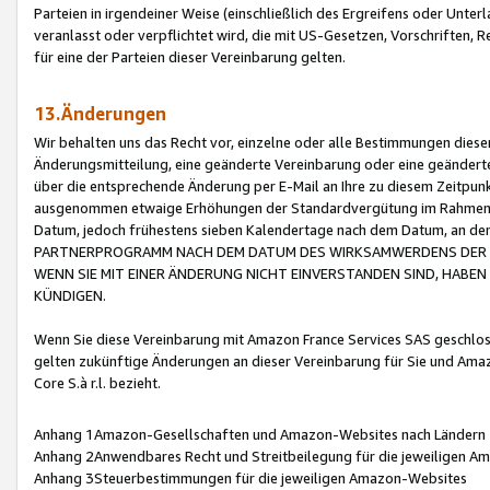
Parteien in irgendeiner Weise (einschließlich des Ergreifens oder Unt
veranlasst oder verpflichtet wird, die mit US-Gesetzen, Vorschriften,
für eine der Parteien dieser Vereinbarung gelten.
13.Änderungen
Wir behalten uns das Recht vor, einzelne oder alle Bestimmungen diese
Änderungsmitteilung, eine geänderte Vereinbarung oder eine geänderte 
über die entsprechende Änderung per E-Mail an Ihre zu diesem Zeitpun
ausgenommen etwaige Erhöhungen der Standardvergütung im Rahmen
Datum, jedoch frühestens sieben Kalendertage nach dem Datum, an de
PARTNERPROGRAMM NACH DEM DATUM DES WIRKSAMWERDENS DER Ä
WENN SIE MIT EINER ÄNDERUNG NICHT EINVERSTANDEN SIND, HABEN S
KÜNDIGEN.
Wenn Sie diese Vereinbarung mit Amazon France Services SAS geschlo
gelten zukünftige Änderungen an dieser Vereinbarung für Sie und Ama
Core S.à r.l. bezieht.
Anhang 1Amazon-Gesellschaften und Amazon-Websites nach Ländern
Anhang 2Anwendbares Recht und Streitbeilegung für die jeweiligen 
Anhang 3Steuerbestimmungen für die jeweiligen Amazon-Websites