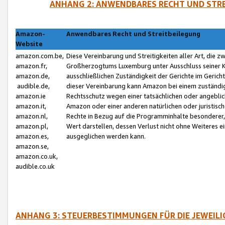
ANHANG 2: ANWENDBARES RECHT UND STRE
Amazon-
Anwendbares Recht und Streitbeilegung
Website
amazon.com.be,
Diese Vereinbarung und Streitigkeiten aller Art, die 
amazon.fr,
Großherzogtums Luxemburg unter Ausschluss seiner Kol
amazon.de,
ausschließlichen Zuständigkeit der Gerichte im Geri
audible.de,
dieser Vereinbarung kann Amazon bei einem zuständig
amazon.ie
Rechtsschutz wegen einer tatsächlichen oder angebli
amazon.it,
Amazon oder einer anderen natürlichen oder juristisc
amazon.nl,
Rechte in Bezug auf die Programminhalte besonderer,
amazon.pl,
Wert darstellen, dessen Verlust nicht ohne Weiteres e
amazon.es,
ausgeglichen werden kann.
amazon.se,
amazon.co.uk,
audible.co.uk
ANHANG 3: STEUERBESTIMMUNGEN FÜR DIE JEWEIL