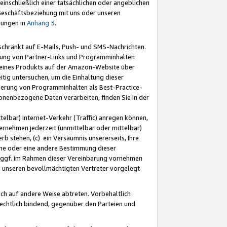
nschließlich einer tatsächlichen oder angeblichen
Geschäftsbeziehung mit uns oder unseren
mungen in
Anhang 3
.
schränkt auf E-Mails, Push- und SMS-Nachrichten.
ellung von Partner-Links und Programminhalten
 eines Produkts auf der Amazon-Website über
tig untersuchen, um die Einhaltung dieser
ntierung von Programminhalten als Best-Practice-
sonenbezogene Daten verarbeiten, finden Sie in der
telbar) Internet-Verkehr (Traffic) anregen können,
rnehmen jederzeit (unmittelbar oder mittelbar)
b stehen, (c) ein Versäumnis unsererseits, Ihre
fene oder eine andere Bestimmung dieser
r ggf. im Rahmen dieser Vereinbarung vornehmen
ch unseren bevollmächtigten Vertreter vorgelegt
ch auf andere Weise abtreten. Vorbehaltlich
rechtlich bindend, gegenüber den Parteien und