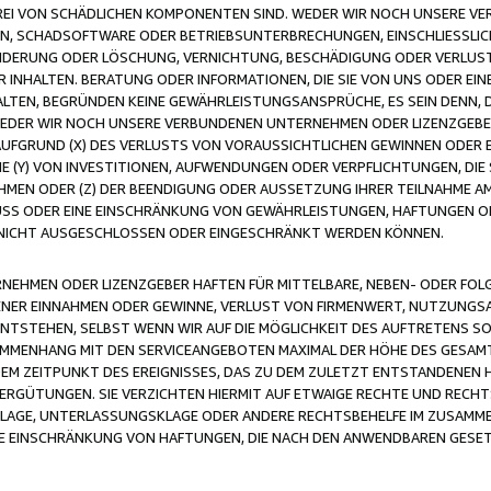
FREI VON SCHÄDLICHEN KOMPONENTEN SIND. WEDER WIR NOCH UNSERE 
VIREN, SCHADSOFTWARE ODER BETRIEBSUNTERBRECHUNGEN, EINSCHLIESSL
ÄNDERUNG ODER LÖSCHUNG, VERNICHTUNG, BESCHÄDIGUNG ODER VERLUST 
INHALTEN. BERATUNG ODER INFORMATIONEN, DIE SIE VON UNS ODER EIN
LTEN, BEGRÜNDEN KEINE GEWÄHRLEISTUNGSANSPRÜCHE, ES SEIN DENN, DI
WEDER WIR NOCH UNSERE VERBUNDENEN UNTERNEHMEN ODER LIZENZGEBE
FGRUND (X) DES VERLUSTS VON VORAUSSICHTLICHEN GEWINNEN ODER 
 (Y) VON INVESTITIONEN, AUFWENDUNGEN ODER VERPFLICHTUNGEN, DIE 
EN ODER (Z) DER BEENDIGUNG ODER AUSSETZUNG IHRER TEILNAHME A
LUSS ODER EINE EINSCHRÄNKUNG VON GEWÄHRLEISTUNGEN, HAFTUNGEN O
NICHT AUSGESCHLOSSEN ODER EINGESCHRÄNKT WERDEN KÖNNEN.
EHMEN ODER LIZENZGEBER HAFTEN FÜR MITTELBARE, NEBEN- ODER FOL
R EINNAHMEN ODER GEWINNE, VERLUST VON FIRMENWERT, NUTZUNGSAU
TSTEHEN, SELBST WENN WIR AUF DIE MÖGLICHKEIT DES AUFTRETENS S
MENHANG MIT DEN SERVICEANGEBOTEN MAXIMAL DER HÖHE DES GESAMT
M ZEITPUNKT DES EREIGNISSES, DAS ZU DEM ZULETZT ENTSTANDENEN 
ERGÜTUNGEN. SIE VERZICHTEN HIERMIT AUF ETWAIGE RECHTE UND RECHT
KLAGE, UNTERLASSUNGSKLAGE ODER ANDERE RECHTSBEHELFE IM ZUSAMME
NE EINSCHRÄNKUNG VON HAFTUNGEN, DIE NACH DEN ANWENDBAREN GESE