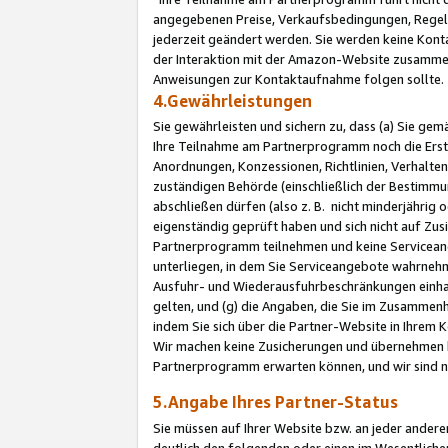
angegebenen Preise, Verkaufsbedingungen, Regeln
jederzeit geändert werden. Sie werden keine Konta
der Interaktion mit der Amazon-Website zusamme
Anweisungen zur Kontaktaufnahme folgen sollte.
4.Gewährleistungen
Sie gewährleisten und sichern zu, dass (a) Sie g
Ihre Teilnahme am Partnerprogramm noch die Erst
Anordnungen, Konzessionen, Richtlinien, Verhalten
zuständigen Behörde (einschließlich der Bestimmu
abschließen dürfen (also z. B. nicht minderjährig
eigenständig geprüft haben und sich nicht auf Zusi
Partnerprogramm teilnehmen und keine Servicean
unterliegen, in dem Sie Serviceangebote wahrneh
Ausfuhr- und Wiederausfuhrbeschränkungen einhal
gelten, und (g) die Angaben, die Sie im Zusammen
indem Sie sich über die Partner-Website in Ihrem
Wir machen keine Zusicherungen und übernehmen 
Partnerprogramm erwarten können, und wir sind n
5.Angabe Ihres Partner-Status
Sie müssen auf Ihrer Website bzw. an jeder ander
deutlich den folgenden oder einen im Wesentlichen