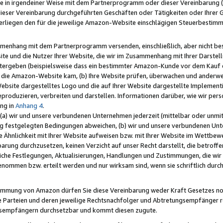
e in irgendeiner Weise mit dem Partnerprogramm oder dieser Vereinbarung (ei
ieser Vereinbarung durchgeführten Geschäften oder Tätigkeiten oder Ihrer 
liegen den für die jeweilige Amazon-Website einschlägigen Steuerbestim
mmenhang mit dem Partnerprogramm versenden, einschließlich, aber nicht be
site und die Nutzer Ihrer Website, die wir im Zusammenhang mit Ihrer Darst
itergeben (beispielsweise dass ein bestimmter Amazon-Kunde vor dem Kauf
uf die Amazon-Website kam, (b) Ihre Website prüfen, überwachen und anderwei
r Website dargestelltes Logo und die auf Ihrer Website dargestellte Impleme
reproduzieren, verbreiten und darstellen. Informationen darüber, wie wir per
ng in
Anhang 4
.
 (a) wir und unsere verbundenen Unternehmen jederzeit (mittelbar oder unmit
ng festgelegten Bedingungen abweichen, (b) wir und unsere verbundenen Unte
 Ähnlichkeit mit Ihrer Website aufweisen bzw. mit Ihrer Website im Wettbewer
barung durchzusetzen, keinen Verzicht auf unser Recht darstellt, die betrof
liche Festlegungen, Aktualisierungen, Handlungen und Zustimmungen, die wi
enommen bzw. erteilt werden und nur wirksam sind, wenn sie schriftlich dur
stimmung von Amazon dürfen Sie diese Vereinbarung weder Kraft Gesetzes no
die Parteien und deren jeweilige Rechtsnachfolger und Abtretungsempfänger 
ngsempfängern durchsetzbar und kommt diesen zugute.