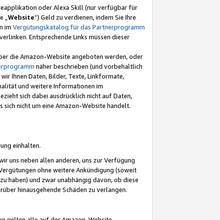
eapplikation oder Alexa Skill (nur verfügbar für
e „
Website
“) Geld zu verdienen, indem Sie Ihre
en im
Vergütungskatalog für das Partnerprogramm
t) verlinken. Entsprechende Links müssen dieser
e über die Amazon-Website angeboten werden, oder
nerprogramm
näher beschrieben (und vorbehaltlich
ir Ihnen Daten, Bilder, Texte, Linkformate,
alität und weitere Informationen im
zieht sich dabei ausdrücklich nicht auf Daten,
es sich nicht um eine Amazon-Website handelt.
rung einhalten.
ir uns neben allen anderen, uns zur Verfügung
n Vergütungen ohne weitere Ankündigung (soweit
 zu haben) und zwar unabhängig davon, ob diese
darüber hinausgehende Schäden zu verlangen.
on gelten alle auf der Amazon-Website