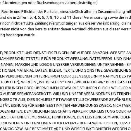
ge Stornierungen oder Rücksendungen zu berücksichtigen).
 Rechte und Pflichten der Parteien, einschließlich aller im Zusammenhang m
 die in Ziffern 3, 4, 5, 6, 7, 8, 10 und 11 dieser Vereinbarung sowie die in
er noch nicht erfüllte Zahlungsverpflichtungen aus dieser Vereinbarung, die
arteien nicht von den bereits entstandenen Verbindlichkeiten aus dieser Ver
gung begangen wurde.
 PRODUKTE UND DIENSTLEISTUNGEN, DIE AUF DER AMAZON-WEBSITE AN
GRAMMIERSCHNITTSTELLE FÜR PRODUKTWERBUNG, DATENFEEDS UND INH
-NAMEN, MARKEN UND LOGOS UNSERER VERBUNDENEN UNTERNEHMEN (EIN
IONEN, MATERIAL, DATEN, BILDER, TEXTE UND SONSTIGE GEWERBLICHE 
EREN VERBUNDENEN UNTERNEHMEN ODER LIZENZGEBERN IM RAHMEN DES 
NGEBOTE
“), WERDEN „WIE BESEHEN“ UND „WIE VERFÜGBAR“ BEREITGEST
CHERUNGEN ODER ÜBERNEHMEN GEWÄHRLEISTUNGEN GLEICH WELCHER AR
ZUG AUF DIE SERVICEANGEBOTE. WIR UND UNSERE VERBUNDENEN UNTERNEH
ANGEBOTE AUS; DIES SCHLIESST ETWAIGE STILLSCHWEIGENDE GEWÄHRLE
LITÄT, EIGNUNG FÜR EINEN BESTIMMTEN VERWENDUNGSZWECK, NICHTVER
OGENHEITEN, DEM ÜBLICHEN GESCHÄFTSVERKEHR, DER LEISTUNG ODER H
 BESCHAFFENHEIT, MERKMALE, FUNKTIONEN, DEN LEISTUNGSUMFANG ODER
VERBUNDENEN UNTERNEHMEN ODER LIZENZGEBER GEWÄHRLEISTEN, DASS D
HGÄNGIG BZW. AUF BESTIMMTE ART UND WEISE FUNKTIONIEREN WERDEN 