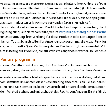
ebsite, Ihren nutzergenerierten Social Media-Inhalten, Ihren Online-Softwar
ebsite verwenden und Produkte auf amazon.co.uk anbieten) (im Folgenden Ihr
-Websites bzw., sofern dies an Ihrem Standort verfügbar ist, einer ander
ite
“) oder (ii) mit der Partner-ID in Alexa Skill (über das Alexa Shopping Ki
estellten markierten Link-Formate verwenden („
Partner-Links
“).
oder sich damit verbinden, um ein Produkt oder Leistungen zu erwerben, di
gütung für qualifizierte Verkäufe, wie im
Vergütungskatalog für das Part
Zur Unterstützung Ihrer Werbung für diese Produkte oder Leistungen können w
linkungs-Tools, Schnittstellen für Anwendungsprogramme, die Alexa-Funktion
Programminhalte
“) zur Verfügung stellen. Der Begriff „Programminhalte“ be
halte in Bezug auf Produkte, die auf Websites angeboten werden, bei denen 
as Partnerprogramm
einer Vergütung setzt voraus, dass Sie diese Vereinbarung einhalten.
ionen zu geben, die wir anfordern, um zu überprüfen, dass Sie diese Vereinba
oder andere anwendbare Marketingverträge von Amazon verstoßen, behalten w
 vor, sämtliche im Rahmen dieser Vereinbarung andernfalls an Sie zahlbare
tellen (und Sie stimmen zu, keinen Anspruch auf entsprechende Vergütungen
 dem Verstoß stehen, und unbeschadet des Rechts von Amazon, Ersatz für 
azu, dass unsere Kunden zu Ihren Kunden werden. Zwischen Ihnen und Amaz