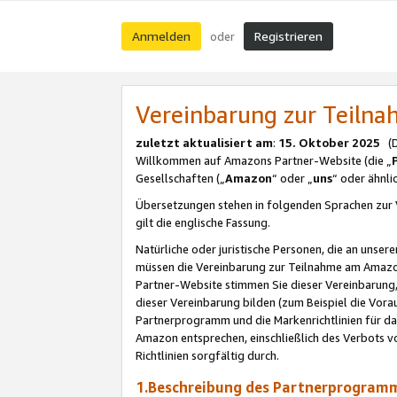
Anmelden
Registrieren
oder
Vereinbarung zur Teil
zuletzt aktualisiert am
:
15. Oktober 2025
(De
Willkommen auf Amazons Partner-Website (die „
Gesellschaften („
Amazon
“ oder „
uns
“ oder ähnl
Übersetzungen stehen in folgenden Sprachen zur 
gilt die englische Fassung.
Natürliche oder juristische Personen, die an uns
müssen die Vereinbarung zur Teilnahme am Amaz
Partner-Website stimmen Sie dieser Vereinbarung,
dieser Vereinbarung bilden (zum Beispiel die Vo
Partnerprogramm und die Markenrichtlinien für da
Amazon entsprechen, einschließlich des Verbots vo
Richtlinien sorgfältig durch.
1.Beschreibung des Partnerprogra