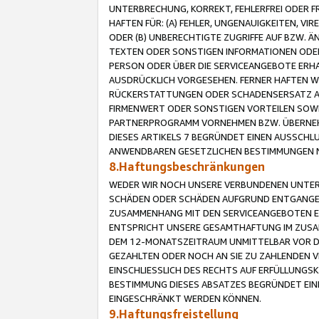
UNTERBRECHUNG, KORREKT, FEHLERFREI ODER 
HAFTEN FÜR: (A) FEHLER, UNGENAUIGKEITEN, 
ODER (B) UNBERECHTIGTE ZUGRIFFE AUF BZW. 
TEXTEN ODER SONSTIGEN INFORMATIONEN ODER 
PERSON ODER ÜBER DIE SERVICEANGEBOTE ERHA
AUSDRÜCKLICH VORGESEHEN. FERNER HAFTEN 
RÜCKERSTATTUNGEN ODER SCHADENSERSATZ AU
FIRMENWERT ODER SONSTIGEN VORTEILEN SOWIE
PARTNERPROGRAMM VORNEHMEN BZW. ÜBERNEHM
DIESES ARTIKELS 7 BEGRÜNDET EINEN AUSSCH
ANWENDBAREN GESETZLICHEN BESTIMMUNGEN 
8.Haftungsbeschränkungen
WEDER WIR NOCH UNSERE VERBUNDENEN UNTERN
SCHÄDEN ODER SCHÄDEN AUFGRUND ENTGANGENE
ZUSAMMENHANG MIT DEN SERVICEANGEBOTEN EN
ENTSPRICHT UNSERE GESAMTHAFTUNG IM ZUSAM
DEM 12-MONATSZEITRAUM UNMITTELBAR VOR DE
GEZAHLTEN ODER NOCH AN SIE ZU ZAHLENDEN V
EINSCHLIESSLICH DES RECHTS AUF ERFÜLLUNGS
BESTIMMUNG DIESES ABSATZES BEGRÜNDET EI
EINGESCHRÄNKT WERDEN KÖNNEN.
9.Haftungsfreistellung