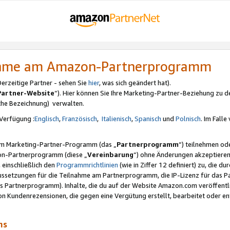
nahme am Amazon-Partnerprogramm
rzeitige Partner - sehen Sie
hier
, was sich geändert hat).
Partner-Website
“). Hier können Sie Ihre Marketing-Partner-Beziehung zu d
iche Bezeichnung) verwalten.
Verfügung :
Englisch
,
Französisch
,
Italienisch
,
Spanisch
und
Polnisch
. Im Fall
erem Marketing-Partner-Programm (das „
Partnerprogramm
“) teilnehmen od
on-Partnerprogramm (diese „
Vereinbarung
“) ohne Änderungen akzeptieren
 einschließlich den
Programmrichtlinien
(wie in Ziffer 12 definiert) zu, die 
raussetzungen für die Teilnahme am Partnerprogramm, die IP-Lizenz für das
s Partnerprogramm). Inhalte, die du auf der Website Amazon.com veröffentl
n Kundenrezensionen, die gegen eine Vergütung erstellt, bearbeitet oder ent
mms