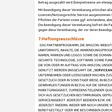
Betrag ausgezahlt wird (beispielsweise um etwai
Mit Beendigung dieser Vereinbarung erlöschen alle
Lizenzen/Nutzungsrechte; hiervon ausgenommen sind
Pflichten der Parteien sowie ggf. entstandene, ab
Die Beendigung dieser Vereinbarung befreit die P
gegen diese Vereinbarung, der vor deren Beendi
7.Haftungsausschlüsse
DAS PARTNERPROGRAMM, DIE AMAZON-WEBSITE,
LINKFORMATE, INHALTE, DIE ANWENDUNGSPRO
NAMEN, MARKEN UND LOGOS SOWIE DIE DOMAIN
GESAMTE TECHNOLOGIE, SOFTWARE SOWIE FUNKT
DIE VON ODER IM AUFTRAG VON AMAZON, UNS
GENUTZT WERDEN (INSGESAMT DIE „
SERVICEA
UNTERNEHMEN ODER LIZENZGEBER MACHEN ZUSI
GESETZLICH ODER IN SONSTIGER WEISE, IN BE
GEWÄHRLEISTUNGEN IN BEZUG AUF DIE SERVICE
MARKTGÄNGIGKEIT, ZUFRIEDENSTELLENDER QUA
SICH AUS GESETZLICHEN BESTIMMUNGEN, GEPFL
SERVICEANGEBOT JEDERZEIT BEENDEN BZW. DIE
JEDERZEIT ÄNDERN. WEDER WIR NOCH UNSERE 
BEREITGESTELLT ODER WIE BESCHRIEBEN DURC