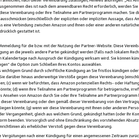
usgenommen dies ist nach dem anwendbaren Recht erforderlich, werden Sie 
f diese Vereinbarung oder Ihre Teilnahme am Partnerprogramm machen. Sie d
usschmücken (einschließlich der expliziten oder impliziten Aussage, dass A
 eine Verbindung zwischen Amazon und Ihnen oder einer anderen natürlichen 
rücklich gestattet ist.
r Anmeldung für die bzw. mit der Nutzung der Partner-Website. Diese Vereinb
gung an die jeweils andere Partei gekündigt werden (falls nach lokalem Rech
n Kalendertage nach Ausspruch der Kündigung wirksam wird. Sie können kündi
ngen“ die Option zum Schließen Ihres Kontos auswählen.
 wichtigem Grund durch schriftliche Kündigung an Sie fristlos kündigen oder I
 Sie darüber hinaus anderweitige Verstöße gegen diese Vereinbarung (einschli
ben; (c) wenn wir befürchten, dass Amazon potenziellen Rechts- oder Haftu
nnte; (d) wenn Ihre Teilnahme am Partnerprogramm für betrügerische, irref
das Ansehen von Amazon durch Sie oder Ihre Teilnahme am Partnerprogramm b
ieser Vereinbarung oder den gemäß dieser Vereinbarung von den Vertragspa
liegen könnte; (g) wenn wir diese Vereinbarung mit Ihnen oder anderen Perso
 der Vergangenheit, gleich aus welchem Grund, gekündigt hatten (oder Ihr Ko
rm beenden. Vorsorglich und ohne Einschränkung des vorstehenden Absatzes
richtlinien als erheblicher Verstoß gegen diese Vereinbarung.
e Vergütungen nach einer Kündigung für einen angemessenen Zeitraum zurückb