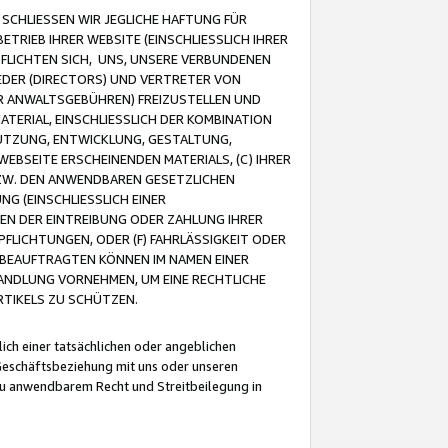
CHLIESSEN WIR JEGLICHE HAFTUNG FÜR
TRIEB IHRER WEBSITE (EINSCHLIESSLICH IHRER
FLICHTEN SICH, UNS, UNSERE VERBUNDENEN
EDER (DIRECTORS) UND VERTRETER VON
R ANWALTSGEBÜHREN) FREIZUSTELLEN UND
ATERIAL, EINSCHLIESSLICH DER KOMBINATION
NUTZUNG, ENTWICKLUNG, GESTALTUNG,
EBSEITE ERSCHEINENDEN MATERIALS, (C) IHRER
ZW. DEN ANWENDBAREN GESETZLICHEN
NG (EINSCHLIESSLICH EINER
BEN DER EINTREIBUNG ODER ZAHLUNG IHRER
LICHTUNGEN, ODER (F) FAHRLÄSSIGKEIT ODER
 BEAUFTRAGTEN KÖNNEN IM NAMEN EINER
HANDLUNG VORNEHMEN, UM EINE RECHTLICHE
TIKELS ZU SCHÜTZEN.
ich einer tatsächlichen oder angeblichen
Geschäftsbeziehung mit uns oder unseren
u anwendbarem Recht und Streitbeilegung in