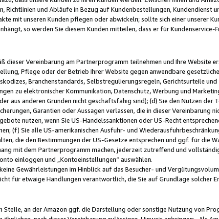
, Richtlinien und Abläufe in Bezug auf Kundenbestellungen, Kundendienst 
kte mit unseren Kunden pflegen oder abwickeln; sollte sich einer unserer Ku
nhängt, so werden Sie diesem Kunden mitteilen, dass er für Kundenservic
emäß dieser Vereinbarung am Partnerprogramm teilnehmen und Ihre Website er
ellung, Pflege oder der Betrieb Ihrer Website gegen anwendbare gesetzlich
skodizes, Branchenstandards, Selbstregulierungsregeln, Gerichtsurteile und 
ngen zu elektronischer Kommunikation, Datenschutz, Werbung und Marketing)
 oder aus anderen Gründen nicht geschäftsfähig sind); (d) Sie den Nutzen de
cherungen, Garantien oder Aussagen verlassen, die in dieser Vereinbarung nich
gebote nutzen, wenn Sie US-Handelssanktionen oder US-Recht entsprechen
men; (f) Sie alle US-amerikanischen Ausfuhr- und Wiederausfuhrbeschränkun
ten, die den Bestimmungen der US-Gesetze entsprechen und ggf. für die Wa
hang mit dem Partnerprogramm machen, jederzeit zutreffend und vollständig 
 Konto einloggen und „Kontoeinstellungen“ auswählen.
keine Gewährleistungen im Hinblick auf das Besucher- und Vergütungsvolu
icht für etwaige Handlungen verantwortlich, die Sie auf Grundlage solcher
en Stelle, an der Amazon ggf. die Darstellung oder sonstige Nutzung von Pr
 ähnlichen, nach dieser Vereinbarung zulässigen, Hinweis anbringen: „Als Ama