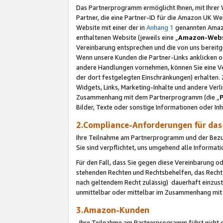
Das Partnerprogramm ermöglicht Ihnen, mit Ihrer W
Partner, die eine Partner-ID für die Amazon UK W
Website mit einer der in
Anhang 1
genannten Amazon
enthaltenen Website (jeweils eine „
Amazon-Webs
Vereinbarung entsprechen und die von uns bereitg
Wenn unsere Kunden die Partner-Links anklicken 
andere Handlungen vornehmen, können Sie eine Ver
der dort festgelegten Einschränkungen) erhalten. 
Widgets, Links, Marketing-Inhalte und andere Ver
Zusammenhang mit dem Partnerprogramm (die „
Bilder, Texte oder sonstige Informationen oder In
2.Compliance-Anforderungen für d
Ihre Teilnahme am Partnerprogramm und der Bezug 
Sie sind verpflichtet, uns umgehend alle Informat
Für den Fall, dass Sie gegen diese Vereinbarung 
stehenden Rechten und Rechtsbehelfen, das Recht
nach geltendem Recht zulässig) dauerhaft einzus
unmittelbar oder mittelbar im Zusammenhang mit
3.Amazon-Kunden
Ihre Teilnahme am Partnerprogramm führt nicht d