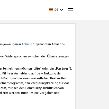
DE
en jeweiligen in
Anhang 1
genannten Amazon-
e von Widersprüchen zwischen den Übersetzungen
er teilnehmen möchten („
Sie
“ oder ein „
Partner
“),
. Mit Ihrer Anmeldung auf bzw. Nutzung der
durch Bezugnahme einen wesentlichen Bestandteil
 Partnerprogramm, den Vergütungskatalog für das
ichst, müssen den Community-Richtlinien von
fernt werden. Bitte lies die Vorgaben und