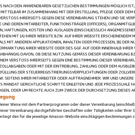
 NACH DEN ANWENDBAREN GESETZLICHEN BESTIMMUNGEN MÖGLICH IST, S
MITTELBAR IM ZUSAMMENHANG MIT DER ERSTELLUNG, PFLEGE ODER DEM BE
ERSTOSS IHRERSEITS GEGEN DIESE VEREINBARUNG STEHEN UND SIE VERP
UND DEREN MITARBEITER, FUNKTIONSTRÄGER (OFFICERS), ORGANMITGLI
N, HAFTUNGEN, KOSTEN UND AUSLAGEN (EINSCHLIESSLICH ANGEMESSENE
HEN MIT (A) IHRER WEBSITE BZW. AUF IHRER WEBSITE ERSCHEINENDEM M
LS MIT ANDEREN APPLIKATIONEN, INHALTEN ODER PROZESSEN, (B) DER 
RMARKTUNG IHRER WEBSITE ODER DES GGF. AUF ODER INNERHALB IHRER W
ABHÄNGIG DAVON, OB DIESE NUTZUNG GEMÄSS DIESER VEREINBARUNG B
EINEM VERSTOSS IHRERSEITS GEGEN EINE BESTIMMUNG DIESER VEREINBARU
D ZOLLABGABEN ODER MIT DER EINTREIBUNG, ZAHLUNG ODER DEM AUSBLEI
FÜLLUNG DER STEUERREGISTRIERUNGSVERPFLICHTUNGEN ODER ZOLLVERPF
W. SEITENS IHRER MITARBEITER ODER AUFTRAGNEHMER. WIR UND UNSERE
ES MANDAT GERICHTLICHE SCHRITTE EINLEITEN UND JEDE PROZESSUALE 
GEN, ODER UM RECHTE AUCH ZUM ZWECK DER DURCHSETZUNG DIESES AR
ilegung
endeiner Weise mit dem Partnerprogramm oder dieser Vereinbarung (einschließl
ieser Vereinbarung durchgeführten Geschäften oder Tätigkeiten oder Ihrer 
iegt den für die jeweilige Amazon-Website einschlägigen Bestimmungen z