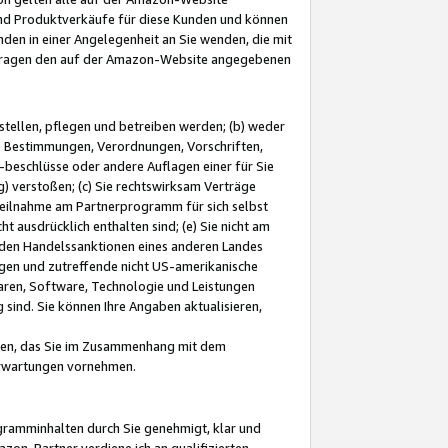
und Produktverkäufe für diese Kunden und können
nden in einer Angelegenheit an Sie wenden, die mit
e-Fragen den auf der Amazon-Website angegebenen
stellen, pflegen und betreiben werden; (b) weder
e Bestimmungen, Verordnungen, Vorschriften,
-beschlüsse oder andere Auflagen einer für Sie
 verstoßen; (c) Sie rechtswirksam Verträge
r Teilnahme am Partnerprogramm für sich selbst
t ausdrücklich enthalten sind; (e) Sie nicht am
den Handelssanktionen eines anderen Landes
gen und zutreffende nicht US-amerikanische
ren, Software, Technologie und Leistungen
sind. Sie können Ihre Angaben aktualisieren,
men, das Sie im Zusammenhang mit dem
 Erwartungen vornehmen.
ogramminhalten durch Sie genehmigt, klar und
zon-Partner verdiene ich an qualifizierten