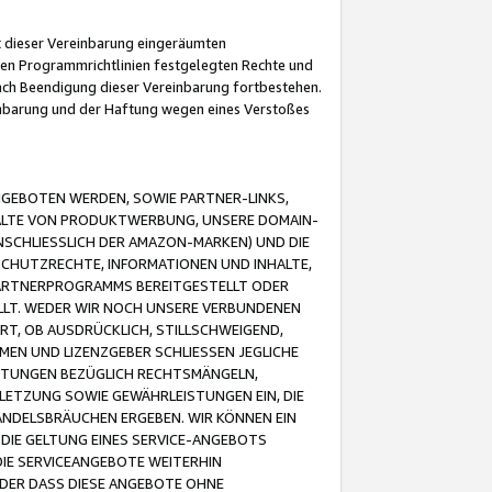
it dieser Vereinbarung eingeräumten
 den Programmrichtlinien festgelegten Rechte und
 nach Beendigung dieser Vereinbarung fortbestehen.
einbarung und der Haftung wegen eines Verstoßes
GEBOTEN WERDEN, SOWIE PARTNER-LINKS,
ALTE VON PRODUKTWERBUNG, UNSERE DOMAIN-
SCHLIESSLICH DER AMAZON-MARKEN) UND DIE
SCHUTZRECHTE, INFORMATIONEN UND INHALTE,
PARTNERPROGRAMMS BEREITGESTELLT ODER
ELLT. WEDER WIR NOCH UNSERE VERBUNDENEN
T, OB AUSDRÜCKLICH, STILLSCHWEIGEND,
MEN UND LIZENZGEBER SCHLIESSEN JEGLICHE
ISTUNGEN BEZÜGLICH RECHTSMÄNGELN,
LETZUNG SOWIE GEWÄHRLEISTUNGEN EIN, DIE
ANDELSBRÄUCHEN ERGEBEN. WIR KÖNNEN EIN
 DIE GELTUNG EINES SERVICE-ANGEBOTS
IE SERVICEANGEBOTE WEITERHIN
ODER DASS DIESE ANGEBOTE OHNE