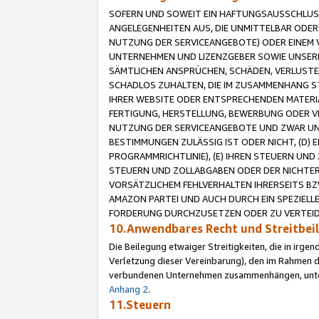
SOFERN UND SOWEIT EIN HAFTUNGSAUSSCHLUSS
ANGELEGENHEITEN AUS, DIE UNMITTELBAR ODER 
NUTZUNG DER SERVICEANGEBOTE) ODER EINEM V
UNTERNEHMEN UND LIZENZGEBER SOWIE UNSERE 
SÄMTLICHEN ANSPRÜCHEN, SCHÄDEN, VERLUSTE
SCHADLOS ZUHALTEN, DIE IM ZUSAMMENHANG STE
IHRER WEBSITE ODER ENTSPRECHENDEN MATERIA
FERTIGUNG, HERSTELLUNG, BEWERBUNG ODER VE
NUTZUNG DER SERVICEANGEBOTE UND ZWAR UN
BESTIMMUNGEN ZULÄSSIG IST ODER NICHT, (D) 
PROGRAMMRICHTLINIE), (E) IHREN STEUERN UN
STEUERN UND ZOLLABGABEN ODER DER NICHTER
VORSÄTZLICHEM FEHLVERHALTEN IHRERSEITS BZ
AMAZON PARTEI UND AUCH DURCH EIN SPEZIELL
FORDERUNG DURCHZUSETZEN ODER ZU VERTEIDI
10.Anwendbares Recht und Streitbe
Die Beilegung etwaiger Streitigkeiten, die in irg
Verletzung dieser Vereinbarung), den im Rahmen d
verbundenen Unternehmen zusammenhängen, unterl
Anhang 2
.
11.Steuern