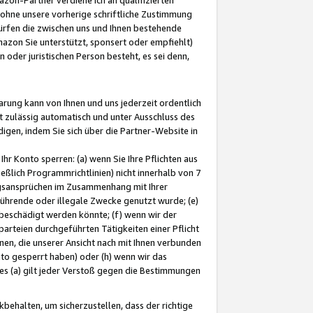
ohne unsere vorherige schriftliche Zustimmung
ürfen die zwischen uns und Ihnen bestehende
mazon Sie unterstützt, sponsert oder empfiehlt)
oder juristischen Person besteht, es sei denn,
arung kann von Ihnen und uns jederzeit ordentlich
t zulässig automatisch und unter Ausschluss des
gen, indem Sie sich über die Partner-Website in
hr Konto sperren: (a) wenn Sie Ihre Pflichten aus
eßlich Programmrichtlinien) nicht innerhalb von 7
ngsansprüchen im Zusammenhang mit Ihrer
ührende oder illegale Zwecke genutzt wurde; (e)
eschädigt werden könnte; (f) wenn wir der
rteien durchgeführten Tätigkeiten einer Pflicht
nen, die unserer Ansicht nach mit Ihnen verbunden
nto gesperrt haben) oder (h) wenn wir das
 (a) gilt jeder Verstoß gegen die Bestimmungen
ehalten, um sicherzustellen, dass der richtige