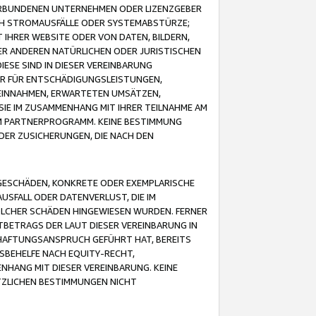
VERBUNDENEN UNTERNEHMEN ODER LIZENZGEBER
ICH STROMAUSFÄLLE ODER SYSTEMABSTÜRZE;
IHRER WEBSITE ODER VON DATEN, BILDERN,
ER ANDEREN NATÜRLICHEN ODER JURISTISCHEN
ESE SIND IN DIESER VEREINBARUNG
R FÜR ENTSCHÄDIGUNGSLEISTUNGEN,
EINNAHMEN, ERWARTETEN UMSÄTZEN,
SIE IM ZUSAMMENHANG MIT IHRER TEILNAHME AM
M PARTNERPROGRAMM. KEINE BESTIMMUNG
DER ZUSICHERUNGEN, DIE NACH DEN
GESCHÄDEN, KONKRETE ODER EXEMPLARISCHE
SFALL ODER DATENVERLUST, DIE IM
OLCHER SCHÄDEN HINGEWIESEN WURDEN. FERNER
BETRAGS DER LAUT DIESER VEREINBARUNG IN
HAFTUNGSANSPRUCH GEFÜHRT HAT, BEREITS
SBEHELFE NACH EQUITY-RECHT,
NHANG MIT DIESER VEREINBARUNG. KEINE
TZLICHEN BESTIMMUNGEN NICHT