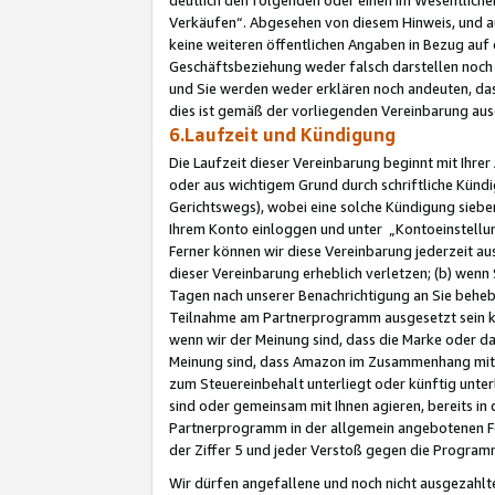
Verkäufen“. Abgesehen von diesem Hinweis, und a
keine weiteren öffentlichen Angaben in Bezug au
Geschäftsbeziehung weder falsch darstellen noch a
und Sie werden weder erklären noch andeuten, dass
dies ist gemäß der vorliegenden Vereinbarung ausd
6.Laufzeit und Kündigung
Die Laufzeit dieser Vereinbarung beginnt mit Ihre
oder aus wichtigem Grund durch schriftliche Kündi
Gerichtswegs), wobei eine solche Kündigung siebe
Ihrem Konto einloggen und unter „Kontoeinstellu
Ferner können wir diese Vereinbarung jederzeit aus
dieser Vereinbarung erheblich verletzen; (b) wenn
Tagen nach unserer Benachrichtigung an Sie behe
Teilnahme am Partnerprogramm ausgesetzt sein kö
wenn wir der Meinung sind, dass die Marke oder 
Meinung sind, dass Amazon im Zusammenhang mit d
zum Steuereinbehalt unterliegt oder künftig unter
sind oder gemeinsam mit Ihnen agieren, bereits in
Partnerprogramm in der allgemein angebotenen Fo
der Ziffer 5 und jeder Verstoß gegen die Programm
Wir dürfen angefallene und noch nicht ausgezahlt