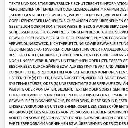
TEXTE UND SONSTIGE GEWERBLICHE SCHUTZRECHTE, INFORMATIONE
VERBUNDENEN UNTERNEHMEN ODER LIZENZGEBERN IM RAHMEN DES
„
SERVICEANGEBOTE
“), WERDEN „WIE BESEHEN“ UND „WIE VERFÜ
ODER LIZENZGEBER MACHEN ZUSICHERUNGEN ODER ÜBERNEHMEN GEW
GESETZLICH ODER IN SONSTIGER WEISE, IN BEZUG AUF DIE SERVI
SCHLIESSEN JEGLICHE GEWÄHRLEISTUNGEN IN BEZUG AUF DIE SERVI
GEWÄHRLEISTUNGEN BEZÜGLICH RECHTSMÄNGELN, MARKTGÄNGIGKEIT
VERWENDUNGSZWECK, NICHTVERLETZUNG SOWIE GEWÄHRLEISTUNGEN 
ÜBLICHEN GESCHÄFTSVERKEHR, DER LEISTUNG ODER HANDELSBRÄUCH
BESCHAFFENHEIT, MERKMALE, FUNKTIONEN, DEN LEISTUNGSUMFANG 
NOCH UNSERE VERBUNDENEN UNTERNEHMEN ODER LIZENZGEBER GEWÄ
BESCHRIEBEN DURCHGÄNGIG BZW. AUF BESTIMMTE ART UND WEISE
KORREKT, FEHLERFREI ODER FREI VON SCHÄDLICHEN KOMPONENTEN
HAFTEN FÜR: (A) FEHLER, UNGENAUIGKEITEN, VIREN, SCHADSOFTW
SYSTEMABSTÜRZE; ODER (B) UNBERECHTIGTE ZUGRIFFE AUF BZW. 
WEBSITE ODER VON DATEN, BILDERN, TEXTEN ODER SONSTIGEN INF
ODER EINER ANDEREN NATÜRLICHEN ODER JURISTISCHEN PERSON OD
GEWÄHRLEISTUNGSANSPRÜCHE, ES SEIN DENN, DIESE SIND IN DIES
UNSERE VERBUNDENEN UNTERNEHMEN ODER LIZENZGEBER FÜR EN
AUFGRUND (X) DES VERLUSTS VON VORAUSSICHTLICHEN GEWINNEN
VORTEILEN SOWIE (Y) VON INVESTITIONEN, AUFWENDUNGEN ODER VE
PARTNERPROGRAMM VORNEHMEN BZW. ÜBERNEHMEN ODER (Z) DER 