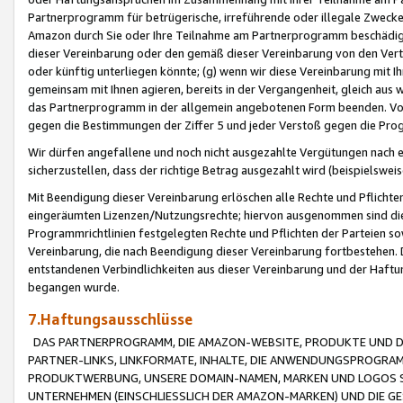
Partnerprogramm für betrügerische, irreführende oder illegale Zwecke
Amazon durch Sie oder Ihre Teilnahme am Partnerprogramm beschädig
dieser Vereinbarung oder den gemäß dieser Vereinbarung von den Vertr
oder künftig unterliegen könnte; (g) wenn wir diese Vereinbarung mit I
gemeinsam mit Ihnen agieren, bereits in der Vergangenheit, gleich aus
das Partnerprogramm in der allgemein angebotenen Form beenden. Vors
gegen die Bestimmungen der Ziffer 5 und jeder Verstoß gegen die Prog
Wir dürfen angefallene und noch nicht ausgezahlte Vergütungen nach 
sicherzustellen, dass der richtige Betrag ausgezahlt wird (beispielsw
Mit Beendigung dieser Vereinbarung erlöschen alle Rechte und Pflichte
eingeräumten Lizenzen/Nutzungsrechte; hiervon ausgenommen sind die in 
Programmrichtlinien festgelegten Rechte und Pflichten der Parteien sow
Vereinbarung, die nach Beendigung dieser Vereinbarung fortbestehen. D
entstandenen Verbindlichkeiten aus dieser Vereinbarung und der Haft
begangen wurde.
7.Haftungsausschlüsse
DAS PARTNERPROGRAMM, DIE AMAZON-WEBSITE, PRODUKTE UND DI
PARTNER-LINKS, LINKFORMATE, INHALTE, DIE ANWENDUNGSPROGR
PRODUKTWERBUNG, UNSERE DOMAIN-NAMEN, MARKEN UND LOGOS S
UNTERNEHMEN (EINSCHLIESSLICH DER AMAZON-MARKEN) UND DIE GE