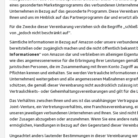
eines gesonderten Marketingprogramms des verbundenen Unternehmens
Unternehmen in Bezug auf das gesonderte Programm. Diese Vereinbarung
Ihnen und uns im Hinblick auf das Partnerprogramm dar und ersetzt al
Für die Zwecke dieser Vereinbarung verstehen sich die Begriffe „schließ
von „jedoch nicht beschränkt auf“.
Sämtliche Informationen in Bezug auf Amazon oder unsere verbunde
bereitstellen oder zugänglich machen und die nicht öffentlich bekannt bz
Informationen
“ von Amazon dar und verbleiben im alleinigen Eigent
wie dies angemessenerweise für die Erbringung Ihrer Leistungen gemäß d
juristischen Personen, die im Zusammenhang mit Ihrem Konto Zugriff au
Pflichten kennen und einhalten. Sie werden Vertrauliche Informationen 
Unternehmen) weitergeben und alle angemessenen Maßnahmen ergreifen
schützen, die gemäß dieser Vereinbarung nicht ausdrücklich zulässig is
Vertraulichkeits- oder Geheimhaltungsvereinbarungen und gilt für die
Das Verhältnis zwischen Ihnen und uns ist das unabhängiger Vertragspa
Joint-Venture, ein Vertretungsverhältnis, eine Franchisevereinbarung, 
unseren jeweiligen verbundenen Unternehmen und Ihnen. Sie sind ni
oder Zusagen abzugeben oder anzunehmen. Wenn Sie eine andere natürli
ermöglichen, Handlungen in Bezug auf den Gegenstand dieser Vereinbar
Ungeachtet anders lautender Bestimmungen in dieser Vereinbarung wird