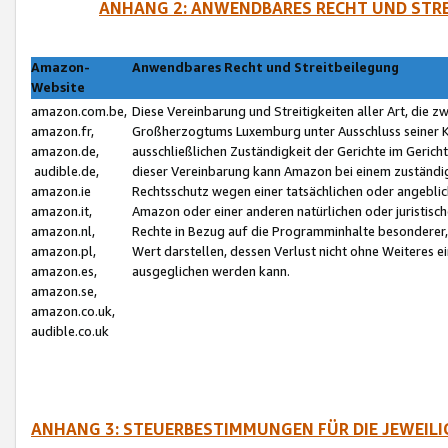
ANHANG 2: ANWENDBARES RECHT UND STRE
Amazon-
Anwendbares Recht und Streitbeilegung
Website
amazon.com.be,
Diese Vereinbarung und Streitigkeiten aller Art, die 
amazon.fr,
Großherzogtums Luxemburg unter Ausschluss seiner Kol
amazon.de,
ausschließlichen Zuständigkeit der Gerichte im Geri
audible.de,
dieser Vereinbarung kann Amazon bei einem zuständig
amazon.ie
Rechtsschutz wegen einer tatsächlichen oder angebli
amazon.it,
Amazon oder einer anderen natürlichen oder juristisc
amazon.nl,
Rechte in Bezug auf die Programminhalte besonderer,
amazon.pl,
Wert darstellen, dessen Verlust nicht ohne Weiteres e
amazon.es,
ausgeglichen werden kann.
amazon.se,
amazon.co.uk,
audible.co.uk
ANHANG 3: STEUERBESTIMMUNGEN FÜR DIE JEWEIL