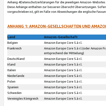
Anhang 4Datenschutzerklärungen für die jeweiligen Amazon-Websites
Diese Anhänge enthalten zur besseren Übersicht Übersetzungen. Sofe
vorgeschrieben ist, gilt im Falle von Abweichungen die englische Fass
ANHANG 1: AMAZON-GESELLSCHAFTEN UND AMAZO
Land
Amazon-Gesellschaft
Belgien
Amazon Europe Core S.à r.l.
Frankreich
Amazon Europe Core S.à r.l.(oder Amazon Fr
entsprechend der Mitteilung)
Deutschland
Amazon Europe Core S.à r.l.
Irland
Amazon Europe Core S.à r.l.
Italien
Amazon Europe Core S.à r.l.
Niederlande
Amazon Europe Core S.à r.l.
Polen
Amazon Europe Core S.à r.l.
Spanien
Amazon Europe Core S.à r.l.
Schweden
Amazon Europe Core S.à r.l.
Vereinigtes Königreich
Amazon Europe Core S.à r.l.