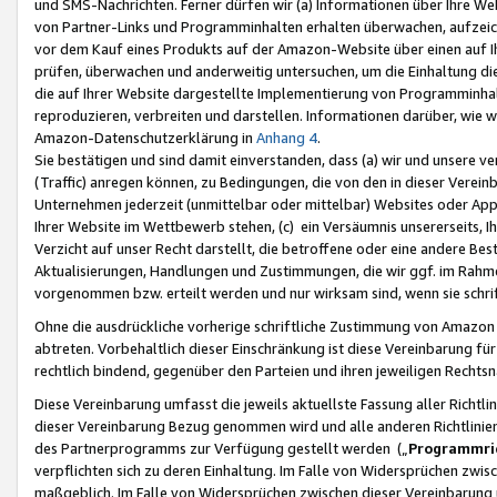
und SMS-Nachrichten. Ferner dürfen wir (a) Informationen über Ihre We
von Partner-Links und Programminhalten erhalten überwachen, aufzei
vor dem Kauf eines Produkts auf der Amazon-Website über einen auf Ih
prüfen, überwachen und anderweitig untersuchen, um die Einhaltung dies
die auf Ihrer Website dargestellte Implementierung von Programminhalt
reproduzieren, verbreiten und darstellen. Informationen darüber, wie w
Amazon-Datenschutzerklärung in
Anhang 4
.
Sie bestätigen und sind damit einverstanden, dass (a) wir und unsere 
(Traffic) anregen können, zu Bedingungen, die von den in dieser Vere
Unternehmen jederzeit (unmittelbar oder mittelbar) Websites oder Appl
Ihrer Website im Wettbewerb stehen, (c) ein Versäumnis unsererseits, I
Verzicht auf unser Recht darstellt, die betroffene oder eine andere B
Aktualisierungen, Handlungen und Zustimmungen, die wir ggf. im Rahme
vorgenommen bzw. erteilt werden und nur wirksam sind, wenn sie schri
Ohne die ausdrückliche vorherige schriftliche Zustimmung von Amazon
abtreten. Vorbehaltlich dieser Einschränkung ist diese Vereinbarung f
rechtlich bindend, gegenüber den Parteien und ihren jeweiligen Rech
Diese Vereinbarung umfasst die jeweils aktuellste Fassung aller Richtli
dieser Vereinbarung Bezug genommen wird und alle anderen Richtlinie
des Partnerprogramms zur Verfügung gestellt werden („
Programmric
verpflichten sich zu deren Einhaltung. Im Falle von Widersprüchen zwi
maßgeblich. Im Falle von Widersprüchen zwischen dieser Vereinbarun