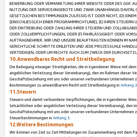
BEWERBUNG ODER VERMARKTUNG IHRER WEBSITE ODER DES GGF. AUF 
NUTZUNG DER SERVICEANGEBOTE UND ZWAR UNABHÄNGIG DAVON, O
GESETZLICHEN BESTIMMUNGEN ZULÄSSIG IST ODER NICHT, (D) EINE
(EINSCHLIESSLICH EINER PROGRAMMRICHTLINIE), (E) IHREN STEUER
DER EINTREIBUNG ODER ZAHLUNG IHRER STEUERN UND ZOLLABGAB
ODER ZOLLVERPFLICHTUNGEN, ODER (F) FAHRLÄSSIGKEIT ODER VORS
AUFTRAGNEHMER. WIR UND UNSERE BEAUFTRAGTEN KÖNNEN IM NAME
GERICHTLICHE SCHRITTE EINLEITEN UND JEDE PROZESSUALE HAND
VERTEIDIGEN, ODER UM RECHTE AUCH ZUM ZWECK DER DURCHSETZU
10.Anwendbares Recht und Streitbeilegung
Die Beilegung etwaiger Streitigkeiten, die in irgendeiner Weise mit de
angeblichen Verletzung dieser Vereinbarung), den im Rahmen dieser Ve
Geschäftsbeziehung mit uns oder unseren verbundenen Unternehmen zu
Bestimmungen zu anwendbarem Recht und Streitbeilegung in
Anhang 
11.Steuern
Steuern und damit verbundene Verpflichtungen, die in irgendeiner Wei
tatsächlichen oder angeblichen Verletzung dieser Vereinbarung), den 
Geschäftsbeziehung mit uns oder unseren verbundenen Unternehmen z
Steuerbestimmungen in
Anhang 3
.
12.Weitere Bestimmungen
Wir können von Zeit zu Zeit Mitteilungen im Zusammenhang mit dem Par