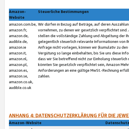
Amazon-
Steuerliche Bestimmungen
Website
amazon.com.be,
Wir dürfen in Bezug auf Beträge, auf deren Auszahlun
amazon.fr,
vornehmen, zu denen wir gesetzlich verpflichtet sind
amazon.de,
stellen die vollständige Zahlung und Abgeltung der 
audible.de,
gelegentlich steuerlich relevante Informationen von I
amazon.ie
Anfrage nicht vorlegen, können wir (kumulativ zu de
amazon.it,
Vergütung so lange einbehalten, bis Sie uns diese Inf
amazon.nl,
dass wir Sie betreffend nicht zur Einholung steuerlich 
amazon.pl,
könnten Sie gesetzlich verpflichtet sein, Amazon Meh
amazon.es,
Anforderungen an eine gültige MwSt.-Rechnung erfüllt
amazon.se,
zahlen.
amazon.co.uk,
audible.co.uk
ANHANG 4: DATENSCHUTZERKLÄRUNG FÜR DIE JEWE
Amazon-Website
Datenschutz