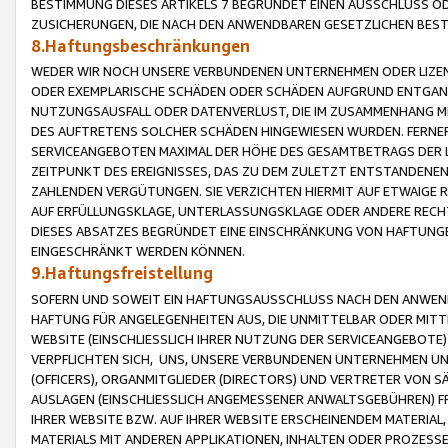
BESTIMMUNG DIESES ARTIKELS 7 BEGRÜNDET EINEN AUSSCHLUSS 
ZUSICHERUNGEN, DIE NACH DEN ANWENDBAREN GESETZLICHEN BE
8.Haftungsbeschränkungen
WEDER WIR NOCH UNSERE VERBUNDENEN UNTERNEHMEN ODER LIZEN
ODER EXEMPLARISCHE SCHÄDEN ODER SCHÄDEN AUFGRUND ENTGANG
NUTZUNGSAUSFALL ODER DATENVERLUST, DIE IM ZUSAMMENHANG MI
DES AUFTRETENS SOLCHER SCHÄDEN HINGEWIESEN WURDEN. FERN
SERVICEANGEBOTEN MAXIMAL DER HÖHE DES GESAMTBETRAGS DER 
ZEITPUNKT DES EREIGNISSES, DAS ZU DEM ZULETZT ENTSTANDENE
ZAHLENDEN VERGÜTUNGEN. SIE VERZICHTEN HIERMIT AUF ETWAIGE 
AUF ERFÜLLUNGSKLAGE, UNTERLASSUNGSKLAGE ODER ANDERE RECHT
DIESES ABSATZES BEGRÜNDET EINE EINSCHRÄNKUNG VON HAFTUNG
EINGESCHRÄNKT WERDEN KÖNNEN.
9.Haftungsfreistellung
SOFERN UND SOWEIT EIN HAFTUNGSAUSSCHLUSS NACH DEN ANWENDB
HAFTUNG FÜR ANGELEGENHEITEN AUS, DIE UNMITTELBAR ODER MITT
WEBSITE (EINSCHLIESSLICH IHRER NUTZUNG DER SERVICEANGEBOTE)
VERPFLICHTEN SICH, UNS, UNSERE VERBUNDENEN UNTERNEHMEN UN
(OFFICERS), ORGANMITGLIEDER (DIRECTORS) UND VERTRETER VON 
AUSLAGEN (EINSCHLIESSLICH ANGEMESSENER ANWALTSGEBÜHREN) FR
IHRER WEBSITE BZW. AUF IHRER WEBSITE ERSCHEINENDEM MATERIAL
MATERIALS MIT ANDEREN APPLIKATIONEN, INHALTEN ODER PROZESSE