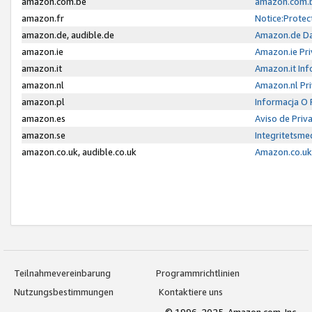
amazon.com.be
amazon.com.b
amazon.fr
Notice:Protec
amazon.de, audible.de
Amazon.de Da
amazon.ie
Amazon.ie Pri
amazon.it
Amazon.it Inf
amazon.nl
Amazon.nl Pri
amazon.pl
Informacja O
amazon.es
Aviso de Priv
amazon.se
Integritetsm
amazon.co.uk, audible.co.uk
Amazon.co.uk 
Teilnahmevereinbarung
Programmrichtlinien
Nutzungsbestimmungen
Kontaktiere uns