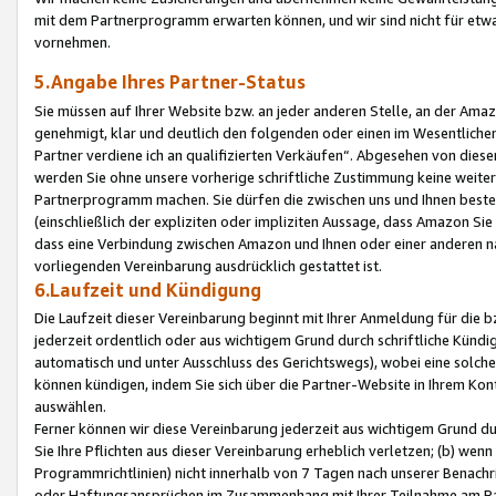
mit dem Partnerprogramm erwarten können, und wir sind nicht für etwa
vornehmen.
5.Angabe Ihres Partner-Status
Sie müssen auf Ihrer Website bzw. an jeder anderen Stelle, an der Am
genehmigt, klar und deutlich den folgenden oder einen im Wesentlichen
Partner verdiene ich an qualifizierten Verkäufen“. Abgesehen von die
werden Sie ohne unsere vorherige schriftliche Zustimmung keine weite
Partnerprogramm machen. Sie dürfen die zwischen uns und Ihnen best
(einschließlich der expliziten oder impliziten Aussage, dass Amazon Si
dass eine Verbindung zwischen Amazon und Ihnen oder einer anderen natü
vorliegenden Vereinbarung ausdrücklich gestattet ist.
6.Laufzeit und Kündigung
Die Laufzeit dieser Vereinbarung beginnt mit Ihrer Anmeldung für die 
jederzeit ordentlich oder aus wichtigem Grund durch schriftliche Kündi
automatisch und unter Ausschluss des Gerichtswegs), wobei eine solch
können kündigen, indem Sie sich über die Partner-Website in Ihrem Ko
auswählen.
Ferner können wir diese Vereinbarung jederzeit aus wichtigem Grund dur
Sie Ihre Pflichten aus dieser Vereinbarung erheblich verletzen; (b) wen
Programmrichtlinien) nicht innerhalb von 7 Tagen nach unserer Benachr
oder Haftungsansprüchen im Zusammenhang mit Ihrer Teilnahme am Pa