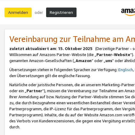
Anmelden
Registrieren
oder
Vereinbarung zur Teilnahme am 
zuletzt aktualisiert am
:
15. Oktober 2025
(Derzeitige Partner - 
Willkommen auf Amazons Partner-Website (die „
Partner-Website
“)
genannten Amazon-Gesellschaften („
Amazon
“ oder „
uns
“ oder ähnli
Übersetzungen stehen in folgenden Sprachen zur Verfügung :
Englisch
,
den Übersetzungen gilt die englische Fassung.
Natürliche oder juristische Personen, die an unserem Marketing-Partn
oder ein „
Partner
“), müssen die Vereinbarung zur Teilnahme am Ama
Ihrer Anmeldung auf bzw. Nutzung der Partner-Website stimmen Sie die
zu, die durch Bezugnahme einen wesentlichen Bestandteil dieser Verei
Partnerprogramm, die IP-Lizenz für das Partnerprogramm, den Vergütu
Partnerprogramm). Inhalte, die du auf der Website Amazon.com veröffe
des Verbots von Kundenrezensionen, die gegen eine Vergütung erstellt, 
durch.