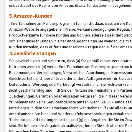
unbeschadet des Rechts von Amazon, Ersatz für darüber hinausgehen
3.Amazon-Kunden
Ihre Teilnahme am Partnerprogramm führt nicht dazu, dass unsere Kun
Amazon-Website angegebenen Preise, Verkaufsbedingungen, Regeln, Ri
Produktverkäufe für diese Kunden und können jederzeit geändert werde
sich einer unserer Kunden in einer Angelegenheit an Sie wenden, die 
Kunden mitteilen, dass er für Kundenservice-Fragen den auf der Ama
4.Gewährleistungen
Sie gewährleisten und sichern zu, dass (a) Sie gemäß dieser Vereinba
betreiben werden; (b) weder Ihre Teilnahme am Partnerprogramm noch d
Bestimmungen, Verordnungen, Vorschriften, Anordnungen, Konzessionen,
Gerichtsurteile und -beschlüsse oder andere Auflagen einer für Sie zu
Datenschutz, Werbung und Marketing) verstoßen; (c) Sie rechtswirksam 
nicht geschäftsfähig sind); (d) Sie den Nutzen der Teilnahme am Partne
Zusicherungen, Garantien oder Aussagen verlassen, die in dieser Verein
teilnehmen und keine Serviceangebote nutzen, wenn Sie US-Handelssa
unterliegen, in dem Sie Serviceangebote wahrnehmen; (f) Sie alle US
amerikanische Ausfuhr- und Wiederausfuhrbeschränkungen einhalten, 
Technologie und Leistungen gelten, und (g) die Angaben, die Sie im 
sind. Sie können Ihre Angaben aktualisieren, indem Sie sich über die 
Wir machen keine Zusicherungen und übernehmen keine Gewährleistun