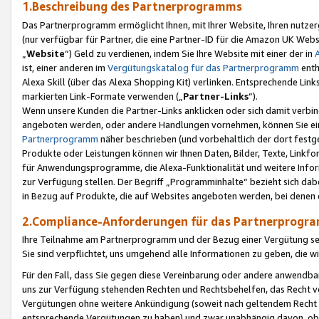
1.Beschreibung des Partnerprogramms
Das Partnerprogramm ermöglicht Ihnen, mit Ihrer Website, Ihren nutzer
(nur verfügbar für Partner, die eine Partner-ID für die Amazon UK We
„
Website
“) Geld zu verdienen, indem Sie Ihre Website mit einer der in
ist, einer anderen im
Vergütungskatalog für das Partnerprogramm
enth
Alexa Skill (über das Alexa Shopping Kit) verlinken. Entsprechende Lin
markierten Link-Formate verwenden („
Partner-Links
“).
Wenn unsere Kunden die Partner-Links anklicken oder sich damit verbi
angeboten werden, oder andere Handlungen vornehmen, können Sie eine
Partnerprogramm
näher beschrieben (und vorbehaltlich der dort festg
Produkte oder Leistungen können wir Ihnen Daten, Bilder, Texte, Linkfo
für Anwendungsprogramme, die Alexa-Funktionalität und weitere Inf
zur Verfügung stellen. Der Begriff „Programminhalte“ bezieht sich dabe
in Bezug auf Produkte, die auf Websites angeboten werden, bei denen 
2.Compliance-Anforderungen für das Partnerprog
Ihre Teilnahme am Partnerprogramm und der Bezug einer Vergütung setz
Sie sind verpflichtet, uns umgehend alle Informationen zu geben, die w
Für den Fall, dass Sie gegen diese Vereinbarung oder andere anwendba
uns zur Verfügung stehenden Rechten und Rechtsbehelfen, das Recht vo
Vergütungen ohne weitere Ankündigung (soweit nach geltendem Recht z
entsprechende Vergütungen zu haben) und zwar unabhängig davon, ob 