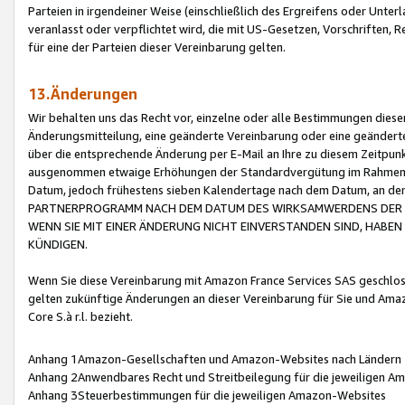
Parteien in irgendeiner Weise (einschließlich des Ergreifens oder Unt
veranlasst oder verpflichtet wird, die mit US-Gesetzen, Vorschriften,
für eine der Parteien dieser Vereinbarung gelten.
13.Änderungen
Wir behalten uns das Recht vor, einzelne oder alle Bestimmungen diese
Änderungsmitteilung, eine geänderte Vereinbarung oder eine geänderte 
über die entsprechende Änderung per E-Mail an Ihre zu diesem Zeitpun
ausgenommen etwaige Erhöhungen der Standardvergütung im Rahmen
Datum, jedoch frühestens sieben Kalendertage nach dem Datum, an de
PARTNERPROGRAMM NACH DEM DATUM DES WIRKSAMWERDENS DER Ä
WENN SIE MIT EINER ÄNDERUNG NICHT EINVERSTANDEN SIND, HABEN S
KÜNDIGEN.
Wenn Sie diese Vereinbarung mit Amazon France Services SAS geschlo
gelten zukünftige Änderungen an dieser Vereinbarung für Sie und Ama
Core S.à r.l. bezieht.
Anhang 1Amazon-Gesellschaften und Amazon-Websites nach Ländern
Anhang 2Anwendbares Recht und Streitbeilegung für die jeweiligen 
Anhang 3Steuerbestimmungen für die jeweiligen Amazon-Websites