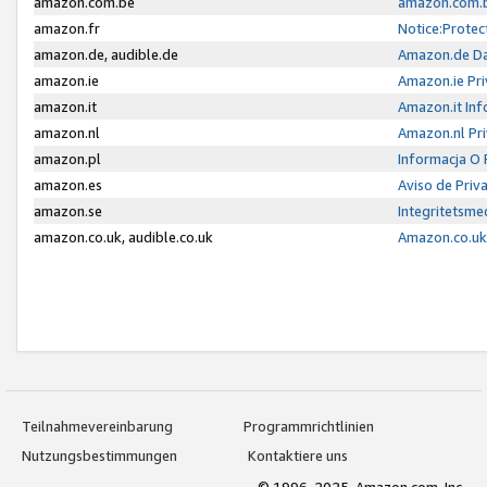
amazon.com.be
amazon.com.b
amazon.fr
Notice:Protec
amazon.de, audible.de
Amazon.de Da
amazon.ie
Amazon.ie Pri
amazon.it
Amazon.it Inf
amazon.nl
Amazon.nl Pri
amazon.pl
Informacja O
amazon.es
Aviso de Priv
amazon.se
Integritetsm
amazon.co.uk, audible.co.uk
Amazon.co.uk 
Teilnahmevereinbarung
Programmrichtlinien
Nutzungsbestimmungen
Kontaktiere uns