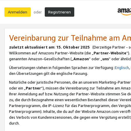
Anmelden
Registrieren
oder
Vereinbarung zur Teilnahme am 
zuletzt aktualisiert am
:
15. Oktober 2025
(Derzeitige Partner - 
Willkommen auf Amazons Partner-Website (die „
Partner-Website
“)
genannten Amazon-Gesellschaften („
Amazon
“ oder „
uns
“ oder ähnli
Übersetzungen stehen in folgenden Sprachen zur Verfügung :
Englisch
,
den Übersetzungen gilt die englische Fassung.
Natürliche oder juristische Personen, die an unserem Marketing-Partn
oder ein „
Partner
“), müssen die Vereinbarung zur Teilnahme am Ama
Ihrer Anmeldung auf bzw. Nutzung der Partner-Website stimmen Sie die
zu, die durch Bezugnahme einen wesentlichen Bestandteil dieser Verei
Partnerprogramm, die IP-Lizenz für das Partnerprogramm, den Vergütu
Partnerprogramm). Inhalte, die du auf der Website Amazon.com veröffe
des Verbots von Kundenrezensionen, die gegen eine Vergütung erstellt, 
durch.