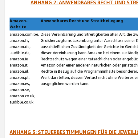
ANHANG 2: ANWENDBARES RECHT UND STRE
Amazon-
Anwendbares Recht und Streitbeilegung
Website
amazon.com.be,
Diese Vereinbarung und Streitigkeiten aller Art, die 
amazon.fr,
Großherzogtums Luxemburg unter Ausschluss seiner Kol
amazon.de,
ausschließlichen Zuständigkeit der Gerichte im Geri
audible.de,
dieser Vereinbarung kann Amazon bei einem zuständig
amazon.ie
Rechtsschutz wegen einer tatsächlichen oder angebli
amazon.it,
Amazon oder einer anderen natürlichen oder juristisc
amazon.nl,
Rechte in Bezug auf die Programminhalte besonderer,
amazon.pl,
Wert darstellen, dessen Verlust nicht ohne Weiteres e
amazon.es,
ausgeglichen werden kann.
amazon.se,
amazon.co.uk,
audible.co.uk
ANHANG 3: STEUERBESTIMMUNGEN FÜR DIE JEWEIL