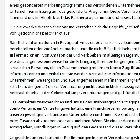
eines gesonderten Marketingprogramms des verbundenen Unternehmens
Unternehmen in Bezug auf das gesonderte Programm. Diese Vereinbarung
Ihnen und uns im Hinblick auf das Partnerprogramm dar und ersetzt al
Für die Zwecke dieser Vereinbarung verstehen sich die Begriffe „schließ
von „jedoch nicht beschränkt auf“.
Sämtliche Informationen in Bezug auf Amazon oder unsere verbunde
bereitstellen oder zugänglich machen und die nicht öffentlich bekannt bz
Informationen
“ von Amazon dar und verbleiben im alleinigen Eigent
wie dies angemessenerweise für die Erbringung Ihrer Leistungen gemäß d
juristischen Personen, die im Zusammenhang mit Ihrem Konto Zugriff au
Pflichten kennen und einhalten. Sie werden Vertrauliche Informationen 
Unternehmen) weitergeben und alle angemessenen Maßnahmen ergreifen
schützen, die gemäß dieser Vereinbarung nicht ausdrücklich zulässig is
Vertraulichkeits- oder Geheimhaltungsvereinbarungen und gilt für die
Das Verhältnis zwischen Ihnen und uns ist das unabhängiger Vertragspa
Joint-Venture, ein Vertretungsverhältnis, eine Franchisevereinbarung, 
unseren jeweiligen verbundenen Unternehmen und Ihnen. Sie sind ni
oder Zusagen abzugeben oder anzunehmen. Wenn Sie eine andere natürli
ermöglichen, Handlungen in Bezug auf den Gegenstand dieser Vereinbar
Ungeachtet anders lautender Bestimmungen in dieser Vereinbarung wird