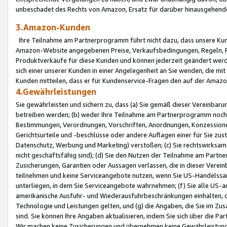
unbeschadet des Rechts von Amazon, Ersatz für darüber hinausgehen
3.Amazon-Kunden
Ihre Teilnahme am Partnerprogramm führt nicht dazu, dass unsere Kun
Amazon-Website angegebenen Preise, Verkaufsbedingungen, Regeln, Ri
Produktverkäufe für diese Kunden und können jederzeit geändert werde
sich einer unserer Kunden in einer Angelegenheit an Sie wenden, die 
Kunden mitteilen, dass er für Kundenservice-Fragen den auf der Ama
4.Gewährleistungen
Sie gewährleisten und sichern zu, dass (a) Sie gemäß dieser Vereinba
betreiben werden; (b) weder Ihre Teilnahme am Partnerprogramm noch d
Bestimmungen, Verordnungen, Vorschriften, Anordnungen, Konzessionen,
Gerichtsurteile und -beschlüsse oder andere Auflagen einer für Sie zu
Datenschutz, Werbung und Marketing) verstoßen; (c) Sie rechtswirksam 
nicht geschäftsfähig sind); (d) Sie den Nutzen der Teilnahme am Partne
Zusicherungen, Garantien oder Aussagen verlassen, die in dieser Verein
teilnehmen und keine Serviceangebote nutzen, wenn Sie US-Handelssa
unterliegen, in dem Sie Serviceangebote wahrnehmen; (f) Sie alle US
amerikanische Ausfuhr- und Wiederausfuhrbeschränkungen einhalten, 
Technologie und Leistungen gelten, und (g) die Angaben, die Sie im 
sind. Sie können Ihre Angaben aktualisieren, indem Sie sich über die 
Wir machen keine Zusicherungen und übernehmen keine Gewährleistun