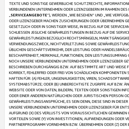
TEXTE UND SONSTIGE GEWERBLICHE SCHUTZRECHTE, INFORMATIONE
VERBUNDENEN UNTERNEHMEN ODER LIZENZGEBERN IM RAHMEN DES
„
SERVICEANGEBOTE
“), WERDEN „WIE BESEHEN“ UND „WIE VERFÜ
ODER LIZENZGEBER MACHEN ZUSICHERUNGEN ODER ÜBERNEHMEN GEW
GESETZLICH ODER IN SONSTIGER WEISE, IN BEZUG AUF DIE SERVI
SCHLIESSEN JEGLICHE GEWÄHRLEISTUNGEN IN BEZUG AUF DIE SERVI
GEWÄHRLEISTUNGEN BEZÜGLICH RECHTSMÄNGELN, MARKTGÄNGIGKEIT
VERWENDUNGSZWECK, NICHTVERLETZUNG SOWIE GEWÄHRLEISTUNGEN 
ÜBLICHEN GESCHÄFTSVERKEHR, DER LEISTUNG ODER HANDELSBRÄUCH
BESCHAFFENHEIT, MERKMALE, FUNKTIONEN, DEN LEISTUNGSUMFANG 
NOCH UNSERE VERBUNDENEN UNTERNEHMEN ODER LIZENZGEBER GEWÄ
BESCHRIEBEN DURCHGÄNGIG BZW. AUF BESTIMMTE ART UND WEISE
KORREKT, FEHLERFREI ODER FREI VON SCHÄDLICHEN KOMPONENTEN
HAFTEN FÜR: (A) FEHLER, UNGENAUIGKEITEN, VIREN, SCHADSOFTW
SYSTEMABSTÜRZE; ODER (B) UNBERECHTIGTE ZUGRIFFE AUF BZW. 
WEBSITE ODER VON DATEN, BILDERN, TEXTEN ODER SONSTIGEN INF
ODER EINER ANDEREN NATÜRLICHEN ODER JURISTISCHEN PERSON OD
GEWÄHRLEISTUNGSANSPRÜCHE, ES SEIN DENN, DIESE SIND IN DIES
UNSERE VERBUNDENEN UNTERNEHMEN ODER LIZENZGEBER FÜR EN
AUFGRUND (X) DES VERLUSTS VON VORAUSSICHTLICHEN GEWINNEN
VORTEILEN SOWIE (Y) VON INVESTITIONEN, AUFWENDUNGEN ODER VE
PARTNERPROGRAMM VORNEHMEN BZW. ÜBERNEHMEN ODER (Z) DER 