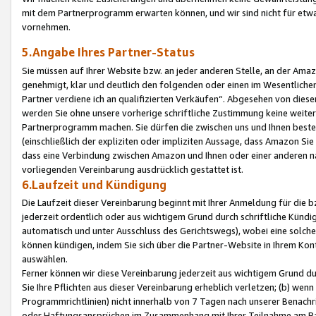
mit dem Partnerprogramm erwarten können, und wir sind nicht für etwa
vornehmen.
5.Angabe Ihres Partner-Status
Sie müssen auf Ihrer Website bzw. an jeder anderen Stelle, an der Am
genehmigt, klar und deutlich den folgenden oder einen im Wesentlichen
Partner verdiene ich an qualifizierten Verkäufen“. Abgesehen von die
werden Sie ohne unsere vorherige schriftliche Zustimmung keine weite
Partnerprogramm machen. Sie dürfen die zwischen uns und Ihnen best
(einschließlich der expliziten oder impliziten Aussage, dass Amazon Si
dass eine Verbindung zwischen Amazon und Ihnen oder einer anderen natü
vorliegenden Vereinbarung ausdrücklich gestattet ist.
6.Laufzeit und Kündigung
Die Laufzeit dieser Vereinbarung beginnt mit Ihrer Anmeldung für die 
jederzeit ordentlich oder aus wichtigem Grund durch schriftliche Kündi
automatisch und unter Ausschluss des Gerichtswegs), wobei eine solch
können kündigen, indem Sie sich über die Partner-Website in Ihrem Ko
auswählen.
Ferner können wir diese Vereinbarung jederzeit aus wichtigem Grund dur
Sie Ihre Pflichten aus dieser Vereinbarung erheblich verletzen; (b) wen
Programmrichtlinien) nicht innerhalb von 7 Tagen nach unserer Benachr
oder Haftungsansprüchen im Zusammenhang mit Ihrer Teilnahme am Pa