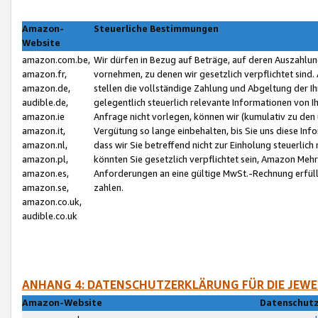
Amazon-
Steuerliche Bestimmungen
Website
amazon.com.be,
Wir dürfen in Bezug auf Beträge, auf deren Auszahlun
amazon.fr,
vornehmen, zu denen wir gesetzlich verpflichtet sind
amazon.de,
stellen die vollständige Zahlung und Abgeltung der 
audible.de,
gelegentlich steuerlich relevante Informationen von I
amazon.ie
Anfrage nicht vorlegen, können wir (kumulativ zu de
amazon.it,
Vergütung so lange einbehalten, bis Sie uns diese Inf
amazon.nl,
dass wir Sie betreffend nicht zur Einholung steuerlich 
amazon.pl,
könnten Sie gesetzlich verpflichtet sein, Amazon Meh
amazon.es,
Anforderungen an eine gültige MwSt.-Rechnung erfüllt
amazon.se,
zahlen.
amazon.co.uk,
audible.co.uk
ANHANG 4: DATENSCHUTZERKLÄRUNG FÜR DIE JEWE
Amazon-Website
Datenschutz