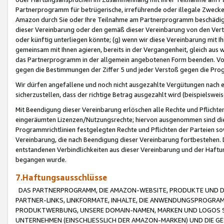
Partnerprogramm für betrügerische, irreführende oder illegale Zwecke
Amazon durch Sie oder Ihre Teilnahme am Partnerprogramm beschädig
dieser Vereinbarung oder den gemäß dieser Vereinbarung von den Vertr
oder künftig unterliegen könnte; (g) wenn wir diese Vereinbarung mit I
gemeinsam mit Ihnen agieren, bereits in der Vergangenheit, gleich aus
das Partnerprogramm in der allgemein angebotenen Form beenden. Vors
gegen die Bestimmungen der Ziffer 5 und jeder Verstoß gegen die Prog
Wir dürfen angefallene und noch nicht ausgezahlte Vergütungen nach 
sicherzustellen, dass der richtige Betrag ausgezahlt wird (beispielsw
Mit Beendigung dieser Vereinbarung erlöschen alle Rechte und Pflichte
eingeräumten Lizenzen/Nutzungsrechte; hiervon ausgenommen sind die in 
Programmrichtlinien festgelegten Rechte und Pflichten der Parteien sow
Vereinbarung, die nach Beendigung dieser Vereinbarung fortbestehen. D
entstandenen Verbindlichkeiten aus dieser Vereinbarung und der Haft
begangen wurde.
7.Haftungsausschlüsse
DAS PARTNERPROGRAMM, DIE AMAZON-WEBSITE, PRODUKTE UND DI
PARTNER-LINKS, LINKFORMATE, INHALTE, DIE ANWENDUNGSPROGR
PRODUKTWERBUNG, UNSERE DOMAIN-NAMEN, MARKEN UND LOGOS S
UNTERNEHMEN (EINSCHLIESSLICH DER AMAZON-MARKEN) UND DIE GE