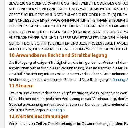
BEWERBUNG ODER VERMARKTUNG IHRER WEBSITE ODER DES GGF. AUF 
NUTZUNG DER SERVICEANGEBOTE UND ZWAR UNABHÄNGIG DAVON, O
GESETZLICHEN BESTIMMUNGEN ZULÄSSIG IST ODER NICHT, (D) EINE
(EINSCHLIESSLICH EINER PROGRAMMRICHTLINIE), (E) IHREN STEUER
DER EINTREIBUNG ODER ZAHLUNG IHRER STEUERN UND ZOLLABGAB
ODER ZOLLVERPFLICHTUNGEN, ODER (F) FAHRLÄSSIGKEIT ODER VORS
AUFTRAGNEHMER. WIR UND UNSERE BEAUFTRAGTEN KÖNNEN IM NAME
GERICHTLICHE SCHRITTE EINLEITEN UND JEDE PROZESSUALE HAND
VERTEIDIGEN, ODER UM RECHTE AUCH ZUM ZWECK DER DURCHSETZU
10.Anwendbares Recht und Streitbeilegung
Die Beilegung etwaiger Streitigkeiten, die in irgendeiner Weise mit de
angeblichen Verletzung dieser Vereinbarung), den im Rahmen dieser Ve
Geschäftsbeziehung mit uns oder unseren verbundenen Unternehmen zu
Bestimmungen zu anwendbarem Recht und Streitbeilegung in
Anhang 
11.Steuern
Steuern und damit verbundene Verpflichtungen, die in irgendeiner Wei
tatsächlichen oder angeblichen Verletzung dieser Vereinbarung), den 
Geschäftsbeziehung mit uns oder unseren verbundenen Unternehmen z
Steuerbestimmungen in
Anhang 3
.
12.Weitere Bestimmungen
Wir können von Zeit zu Zeit Mitteilungen im Zusammenhang mit dem Par