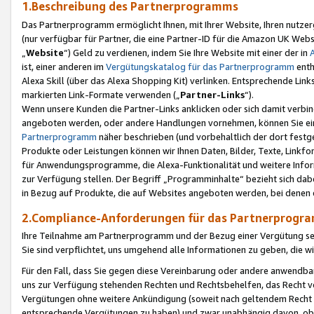
1.Beschreibung des Partnerprogramms
Das Partnerprogramm ermöglicht Ihnen, mit Ihrer Website, Ihren nutzer
(nur verfügbar für Partner, die eine Partner-ID für die Amazon UK We
„
Website
“) Geld zu verdienen, indem Sie Ihre Website mit einer der in
ist, einer anderen im
Vergütungskatalog für das Partnerprogramm
enth
Alexa Skill (über das Alexa Shopping Kit) verlinken. Entsprechende Lin
markierten Link-Formate verwenden („
Partner-Links
“).
Wenn unsere Kunden die Partner-Links anklicken oder sich damit verbi
angeboten werden, oder andere Handlungen vornehmen, können Sie eine
Partnerprogramm
näher beschrieben (und vorbehaltlich der dort festg
Produkte oder Leistungen können wir Ihnen Daten, Bilder, Texte, Linkfo
für Anwendungsprogramme, die Alexa-Funktionalität und weitere Inf
zur Verfügung stellen. Der Begriff „Programminhalte“ bezieht sich dabe
in Bezug auf Produkte, die auf Websites angeboten werden, bei denen 
2.Compliance-Anforderungen für das Partnerprog
Ihre Teilnahme am Partnerprogramm und der Bezug einer Vergütung setz
Sie sind verpflichtet, uns umgehend alle Informationen zu geben, die w
Für den Fall, dass Sie gegen diese Vereinbarung oder andere anwendba
uns zur Verfügung stehenden Rechten und Rechtsbehelfen, das Recht vo
Vergütungen ohne weitere Ankündigung (soweit nach geltendem Recht z
entsprechende Vergütungen zu haben) und zwar unabhängig davon, ob 