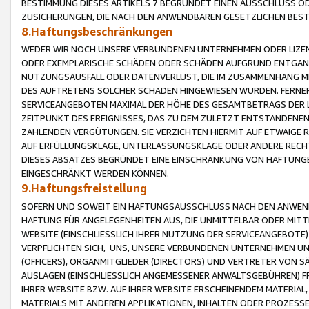
BESTIMMUNG DIESES ARTIKELS 7 BEGRÜNDET EINEN AUSSCHLUSS 
ZUSICHERUNGEN, DIE NACH DEN ANWENDBAREN GESETZLICHEN BE
8.Haftungsbeschränkungen
WEDER WIR NOCH UNSERE VERBUNDENEN UNTERNEHMEN ODER LIZEN
ODER EXEMPLARISCHE SCHÄDEN ODER SCHÄDEN AUFGRUND ENTGANG
NUTZUNGSAUSFALL ODER DATENVERLUST, DIE IM ZUSAMMENHANG MI
DES AUFTRETENS SOLCHER SCHÄDEN HINGEWIESEN WURDEN. FERN
SERVICEANGEBOTEN MAXIMAL DER HÖHE DES GESAMTBETRAGS DER 
ZEITPUNKT DES EREIGNISSES, DAS ZU DEM ZULETZT ENTSTANDENE
ZAHLENDEN VERGÜTUNGEN. SIE VERZICHTEN HIERMIT AUF ETWAIGE 
AUF ERFÜLLUNGSKLAGE, UNTERLASSUNGSKLAGE ODER ANDERE RECHT
DIESES ABSATZES BEGRÜNDET EINE EINSCHRÄNKUNG VON HAFTUNG
EINGESCHRÄNKT WERDEN KÖNNEN.
9.Haftungsfreistellung
SOFERN UND SOWEIT EIN HAFTUNGSAUSSCHLUSS NACH DEN ANWENDB
HAFTUNG FÜR ANGELEGENHEITEN AUS, DIE UNMITTELBAR ODER MITT
WEBSITE (EINSCHLIESSLICH IHRER NUTZUNG DER SERVICEANGEBOTE)
VERPFLICHTEN SICH, UNS, UNSERE VERBUNDENEN UNTERNEHMEN UN
(OFFICERS), ORGANMITGLIEDER (DIRECTORS) UND VERTRETER VON 
AUSLAGEN (EINSCHLIESSLICH ANGEMESSENER ANWALTSGEBÜHREN) FR
IHRER WEBSITE BZW. AUF IHRER WEBSITE ERSCHEINENDEM MATERIAL
MATERIALS MIT ANDEREN APPLIKATIONEN, INHALTEN ODER PROZESSE