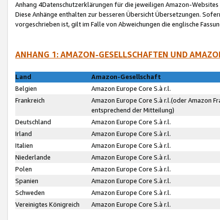
Anhang 4Datenschutzerklärungen für die jeweiligen Amazon-Websites
Diese Anhänge enthalten zur besseren Übersicht Übersetzungen. Sofe
vorgeschrieben ist, gilt im Falle von Abweichungen die englische Fass
ANHANG 1: AMAZON-GESELLSCHAFTEN UND AMAZO
Land
Amazon-Gesellschaft
Belgien
Amazon Europe Core S.à r.l.
Frankreich
Amazon Europe Core S.à r.l.(oder Amazon Fr
entsprechend der Mitteilung)
Deutschland
Amazon Europe Core S.à r.l.
Irland
Amazon Europe Core S.à r.l.
Italien
Amazon Europe Core S.à r.l.
Niederlande
Amazon Europe Core S.à r.l.
Polen
Amazon Europe Core S.à r.l.
Spanien
Amazon Europe Core S.à r.l.
Schweden
Amazon Europe Core S.à r.l.
Vereinigtes Königreich
Amazon Europe Core S.à r.l.