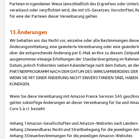
Parteien in irgendeiner Weise (einschließlich des Ergreifens oder Unt
veranlasst oder verpflichtet wird, die mit US-Gesetzen, Vorschriften,
für eine der Parteien dieser Vereinbarung gelten.
13.Änderungen
Wir behalten uns das Recht vor, einzelne oder alle Bestimmungen diese
Änderungsmitteilung, eine geänderte Vereinbarung oder eine geänderte 
über die entsprechende Änderung per E-Mail an Ihre zu diesem Zeitpun
ausgenommen etwaige Erhöhungen der Standardvergütung im Rahmen
Datum, jedoch frühestens sieben Kalendertage nach dem Datum, an de
PARTNERPROGRAMM NACH DEM DATUM DES WIRKSAMWERDENS DER Ä
WENN SIE MIT EINER ÄNDERUNG NICHT EINVERSTANDEN SIND, HABEN S
KÜNDIGEN.
Wenn Sie diese Vereinbarung mit Amazon France Services SAS geschlo
gelten zukünftige Änderungen an dieser Vereinbarung für Sie und Ama
Core S.à r.l. bezieht.
Anhang 1Amazon-Gesellschaften und Amazon-Websites nach Ländern
Anhang 2Anwendbares Recht und Streitbeilegung für die jeweiligen 
Anhang 3Steuerbestimmungen für die jeweiligen Amazon-Websites