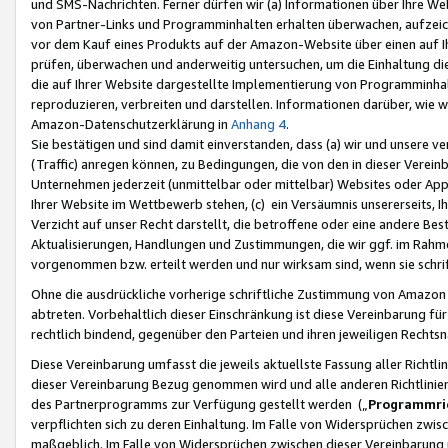
und SMS-Nachrichten. Ferner dürfen wir (a) Informationen über Ihre We
von Partner-Links und Programminhalten erhalten überwachen, aufzei
vor dem Kauf eines Produkts auf der Amazon-Website über einen auf Ih
prüfen, überwachen und anderweitig untersuchen, um die Einhaltung dies
die auf Ihrer Website dargestellte Implementierung von Programminhalt
reproduzieren, verbreiten und darstellen. Informationen darüber, wie w
Amazon-Datenschutzerklärung in
Anhang 4
.
Sie bestätigen und sind damit einverstanden, dass (a) wir und unsere 
(Traffic) anregen können, zu Bedingungen, die von den in dieser Vere
Unternehmen jederzeit (unmittelbar oder mittelbar) Websites oder Appl
Ihrer Website im Wettbewerb stehen, (c) ein Versäumnis unsererseits, I
Verzicht auf unser Recht darstellt, die betroffene oder eine andere B
Aktualisierungen, Handlungen und Zustimmungen, die wir ggf. im Rahme
vorgenommen bzw. erteilt werden und nur wirksam sind, wenn sie schri
Ohne die ausdrückliche vorherige schriftliche Zustimmung von Amazon
abtreten. Vorbehaltlich dieser Einschränkung ist diese Vereinbarung f
rechtlich bindend, gegenüber den Parteien und ihren jeweiligen Rech
Diese Vereinbarung umfasst die jeweils aktuellste Fassung aller Richtli
dieser Vereinbarung Bezug genommen wird und alle anderen Richtlinie
des Partnerprogramms zur Verfügung gestellt werden („
Programmric
verpflichten sich zu deren Einhaltung. Im Falle von Widersprüchen zwi
maßgeblich. Im Falle von Widersprüchen zwischen dieser Vereinbarun