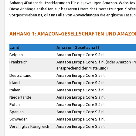
Anhang 4Datenschutzerklärungen für die jeweiligen Amazon-Websites
Diese Anhänge enthalten zur besseren Übersicht Übersetzungen. Sofe
vorgeschrieben ist, gilt im Falle von Abweichungen die englische Fass
ANHANG 1: AMAZON-GESELLSCHAFTEN UND AMAZO
Land
Amazon-Gesellschaft
Belgien
Amazon Europe Core S.à r.l.
Frankreich
Amazon Europe Core S.à r.l.(oder Amazon Fr
entsprechend der Mitteilung)
Deutschland
Amazon Europe Core S.à r.l.
Irland
Amazon Europe Core S.à r.l.
Italien
Amazon Europe Core S.à r.l.
Niederlande
Amazon Europe Core S.à r.l.
Polen
Amazon Europe Core S.à r.l.
Spanien
Amazon Europe Core S.à r.l.
Schweden
Amazon Europe Core S.à r.l.
Vereinigtes Königreich
Amazon Europe Core S.à r.l.