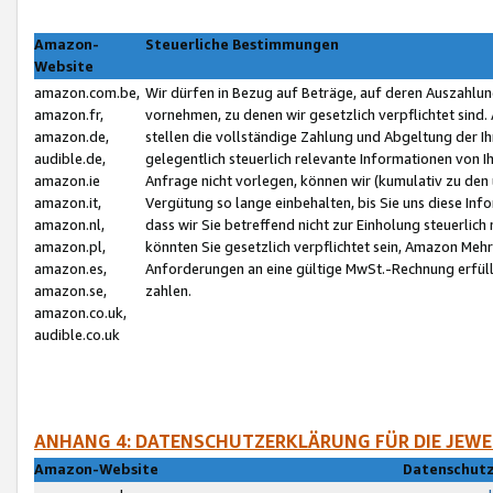
Amazon-
Steuerliche Bestimmungen
Website
amazon.com.be,
Wir dürfen in Bezug auf Beträge, auf deren Auszahlun
amazon.fr,
vornehmen, zu denen wir gesetzlich verpflichtet sind
amazon.de,
stellen die vollständige Zahlung und Abgeltung der 
audible.de,
gelegentlich steuerlich relevante Informationen von I
amazon.ie
Anfrage nicht vorlegen, können wir (kumulativ zu de
amazon.it,
Vergütung so lange einbehalten, bis Sie uns diese Inf
amazon.nl,
dass wir Sie betreffend nicht zur Einholung steuerlich 
amazon.pl,
könnten Sie gesetzlich verpflichtet sein, Amazon Meh
amazon.es,
Anforderungen an eine gültige MwSt.-Rechnung erfüllt
amazon.se,
zahlen.
amazon.co.uk,
audible.co.uk
ANHANG 4: DATENSCHUTZERKLÄRUNG FÜR DIE JEWE
Amazon-Website
Datenschutz