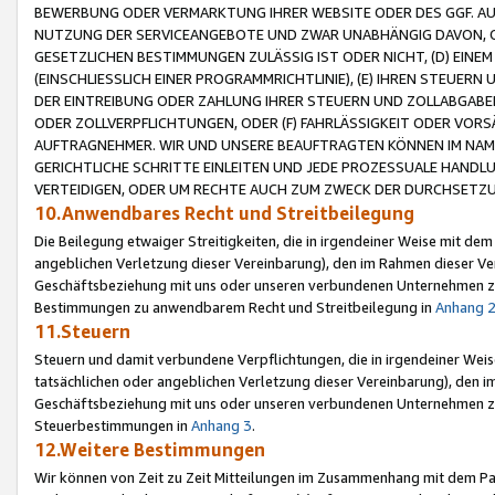
BEWERBUNG ODER VERMARKTUNG IHRER WEBSITE ODER DES GGF. AUF 
NUTZUNG DER SERVICEANGEBOTE UND ZWAR UNABHÄNGIG DAVON, O
GESETZLICHEN BESTIMMUNGEN ZULÄSSIG IST ODER NICHT, (D) EINE
(EINSCHLIESSLICH EINER PROGRAMMRICHTLINIE), (E) IHREN STEUER
DER EINTREIBUNG ODER ZAHLUNG IHRER STEUERN UND ZOLLABGAB
ODER ZOLLVERPFLICHTUNGEN, ODER (F) FAHRLÄSSIGKEIT ODER VORS
AUFTRAGNEHMER. WIR UND UNSERE BEAUFTRAGTEN KÖNNEN IM NAME
GERICHTLICHE SCHRITTE EINLEITEN UND JEDE PROZESSUALE HAND
VERTEIDIGEN, ODER UM RECHTE AUCH ZUM ZWECK DER DURCHSETZU
10.Anwendbares Recht und Streitbeilegung
Die Beilegung etwaiger Streitigkeiten, die in irgendeiner Weise mit de
angeblichen Verletzung dieser Vereinbarung), den im Rahmen dieser Ve
Geschäftsbeziehung mit uns oder unseren verbundenen Unternehmen zu
Bestimmungen zu anwendbarem Recht und Streitbeilegung in
Anhang 
11.Steuern
Steuern und damit verbundene Verpflichtungen, die in irgendeiner Wei
tatsächlichen oder angeblichen Verletzung dieser Vereinbarung), den 
Geschäftsbeziehung mit uns oder unseren verbundenen Unternehmen z
Steuerbestimmungen in
Anhang 3
.
12.Weitere Bestimmungen
Wir können von Zeit zu Zeit Mitteilungen im Zusammenhang mit dem Par