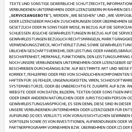
TEXTE UND SONSTIGE GEWERBLICHE SCHUTZRECHTE, INFORMATIONE
VERBUNDENEN UNTERNEHMEN ODER LIZENZGEBERN IM RAHMEN DES
„
SERVICEANGEBOTE
“), WERDEN „WIE BESEHEN“ UND „WIE VERFÜ
ODER LIZENZGEBER MACHEN ZUSICHERUNGEN ODER ÜBERNEHMEN GEW
GESETZLICH ODER IN SONSTIGER WEISE, IN BEZUG AUF DIE SERVI
SCHLIESSEN JEGLICHE GEWÄHRLEISTUNGEN IN BEZUG AUF DIE SERVI
GEWÄHRLEISTUNGEN BEZÜGLICH RECHTSMÄNGELN, MARKTGÄNGIGKEIT
VERWENDUNGSZWECK, NICHTVERLETZUNG SOWIE GEWÄHRLEISTUNGEN 
ÜBLICHEN GESCHÄFTSVERKEHR, DER LEISTUNG ODER HANDELSBRÄUCH
BESCHAFFENHEIT, MERKMALE, FUNKTIONEN, DEN LEISTUNGSUMFANG 
NOCH UNSERE VERBUNDENEN UNTERNEHMEN ODER LIZENZGEBER GEWÄ
BESCHRIEBEN DURCHGÄNGIG BZW. AUF BESTIMMTE ART UND WEISE
KORREKT, FEHLERFREI ODER FREI VON SCHÄDLICHEN KOMPONENTEN
HAFTEN FÜR: (A) FEHLER, UNGENAUIGKEITEN, VIREN, SCHADSOFTW
SYSTEMABSTÜRZE; ODER (B) UNBERECHTIGTE ZUGRIFFE AUF BZW. 
WEBSITE ODER VON DATEN, BILDERN, TEXTEN ODER SONSTIGEN INF
ODER EINER ANDEREN NATÜRLICHEN ODER JURISTISCHEN PERSON OD
GEWÄHRLEISTUNGSANSPRÜCHE, ES SEIN DENN, DIESE SIND IN DIES
UNSERE VERBUNDENEN UNTERNEHMEN ODER LIZENZGEBER FÜR EN
AUFGRUND (X) DES VERLUSTS VON VORAUSSICHTLICHEN GEWINNEN
VORTEILEN SOWIE (Y) VON INVESTITIONEN, AUFWENDUNGEN ODER VE
PARTNERPROGRAMM VORNEHMEN BZW. ÜBERNEHMEN ODER (Z) DER 