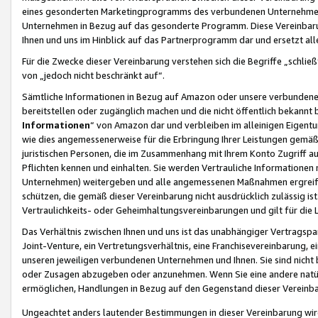
eines gesonderten Marketingprogramms des verbundenen Unternehmens
Unternehmen in Bezug auf das gesonderte Programm. Diese Vereinbarung
Ihnen und uns im Hinblick auf das Partnerprogramm dar und ersetzt al
Für die Zwecke dieser Vereinbarung verstehen sich die Begriffe „schließ
von „jedoch nicht beschränkt auf“.
Sämtliche Informationen in Bezug auf Amazon oder unsere verbunde
bereitstellen oder zugänglich machen und die nicht öffentlich bekannt bz
Informationen
“ von Amazon dar und verbleiben im alleinigen Eigent
wie dies angemessenerweise für die Erbringung Ihrer Leistungen gemäß d
juristischen Personen, die im Zusammenhang mit Ihrem Konto Zugriff au
Pflichten kennen und einhalten. Sie werden Vertrauliche Informationen 
Unternehmen) weitergeben und alle angemessenen Maßnahmen ergreifen
schützen, die gemäß dieser Vereinbarung nicht ausdrücklich zulässig is
Vertraulichkeits- oder Geheimhaltungsvereinbarungen und gilt für die
Das Verhältnis zwischen Ihnen und uns ist das unabhängiger Vertragspa
Joint-Venture, ein Vertretungsverhältnis, eine Franchisevereinbarung, 
unseren jeweiligen verbundenen Unternehmen und Ihnen. Sie sind ni
oder Zusagen abzugeben oder anzunehmen. Wenn Sie eine andere natürli
ermöglichen, Handlungen in Bezug auf den Gegenstand dieser Vereinbar
Ungeachtet anders lautender Bestimmungen in dieser Vereinbarung wird