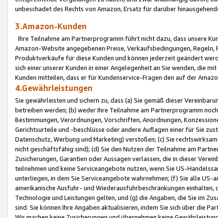
unbeschadet des Rechts von Amazon, Ersatz für darüber hinausgehen
3.Amazon-Kunden
Ihre Teilnahme am Partnerprogramm führt nicht dazu, dass unsere Kun
Amazon-Website angegebenen Preise, Verkaufsbedingungen, Regeln, Ri
Produktverkäufe für diese Kunden und können jederzeit geändert werde
sich einer unserer Kunden in einer Angelegenheit an Sie wenden, die 
Kunden mitteilen, dass er für Kundenservice-Fragen den auf der Ama
4.Gewährleistungen
Sie gewährleisten und sichern zu, dass (a) Sie gemäß dieser Vereinba
betreiben werden; (b) weder Ihre Teilnahme am Partnerprogramm noch d
Bestimmungen, Verordnungen, Vorschriften, Anordnungen, Konzessionen,
Gerichtsurteile und -beschlüsse oder andere Auflagen einer für Sie zu
Datenschutz, Werbung und Marketing) verstoßen; (c) Sie rechtswirksam 
nicht geschäftsfähig sind); (d) Sie den Nutzen der Teilnahme am Partne
Zusicherungen, Garantien oder Aussagen verlassen, die in dieser Verein
teilnehmen und keine Serviceangebote nutzen, wenn Sie US-Handelssa
unterliegen, in dem Sie Serviceangebote wahrnehmen; (f) Sie alle US
amerikanische Ausfuhr- und Wiederausfuhrbeschränkungen einhalten, 
Technologie und Leistungen gelten, und (g) die Angaben, die Sie im 
sind. Sie können Ihre Angaben aktualisieren, indem Sie sich über die 
Wir machen keine Zusicherungen und übernehmen keine Gewährleistun