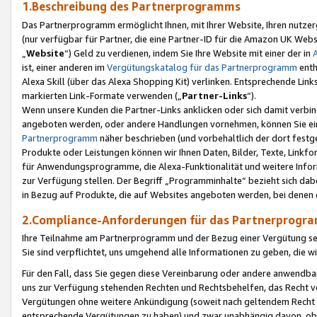
1.Beschreibung des Partnerprogramms
Das Partnerprogramm ermöglicht Ihnen, mit Ihrer Website, Ihren nutzer
(nur verfügbar für Partner, die eine Partner-ID für die Amazon UK We
„
Website
“) Geld zu verdienen, indem Sie Ihre Website mit einer der in
ist, einer anderen im
Vergütungskatalog für das Partnerprogramm
enth
Alexa Skill (über das Alexa Shopping Kit) verlinken. Entsprechende Lin
markierten Link-Formate verwenden („
Partner-Links
“).
Wenn unsere Kunden die Partner-Links anklicken oder sich damit verbi
angeboten werden, oder andere Handlungen vornehmen, können Sie eine
Partnerprogramm
näher beschrieben (und vorbehaltlich der dort festg
Produkte oder Leistungen können wir Ihnen Daten, Bilder, Texte, Linkfo
für Anwendungsprogramme, die Alexa-Funktionalität und weitere Inf
zur Verfügung stellen. Der Begriff „Programminhalte“ bezieht sich dabe
in Bezug auf Produkte, die auf Websites angeboten werden, bei denen 
2.Compliance-Anforderungen für das Partnerprog
Ihre Teilnahme am Partnerprogramm und der Bezug einer Vergütung setz
Sie sind verpflichtet, uns umgehend alle Informationen zu geben, die w
Für den Fall, dass Sie gegen diese Vereinbarung oder andere anwendba
uns zur Verfügung stehenden Rechten und Rechtsbehelfen, das Recht vo
Vergütungen ohne weitere Ankündigung (soweit nach geltendem Recht z
entsprechende Vergütungen zu haben) und zwar unabhängig davon, ob 