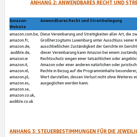
ANHANG 2: ANWENDBARES RECHT UND STRE
Amazon-
Anwendbares Recht und Streitbeilegung
Website
amazon.com.be,
Diese Vereinbarung und Streitigkeiten aller Art, die 
amazon.fr,
Großherzogtums Luxemburg unter Ausschluss seiner Kol
amazon.de,
ausschließlichen Zuständigkeit der Gerichte im Geri
audible.de,
dieser Vereinbarung kann Amazon bei einem zuständig
amazon.ie
Rechtsschutz wegen einer tatsächlichen oder angebli
amazon.it,
Amazon oder einer anderen natürlichen oder juristisc
amazon.nl,
Rechte in Bezug auf die Programminhalte besonderer,
amazon.pl,
Wert darstellen, dessen Verlust nicht ohne Weiteres e
amazon.es,
ausgeglichen werden kann.
amazon.se,
amazon.co.uk,
audible.co.uk
ANHANG 3: STEUERBESTIMMUNGEN FÜR DIE JEWEIL