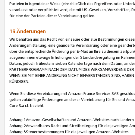
Parteien in irgendeiner Weise (einschließlich des Ergreifens oder Unt
veranlasst oder verpflichtet wird, die mit US-Gesetzen, Vorschriften,
für eine der Parteien dieser Vereinbarung gelten.
13.Änderungen
Wir behalten uns das Recht vor, einzelne oder alle Bestimmungen diese
Änderungsmitteilung, eine geänderte Vereinbarung oder eine geänderte 
über die entsprechende Änderung per E-Mail an Ihre zu diesem Zeitpun
ausgenommen etwaige Erhöhungen der Standardvergütung im Rahmen
Datum, jedoch frühestens sieben Kalendertage nach dem Datum, an de
PARTNERPROGRAMM NACH DEM DATUM DES WIRKSAMWERDENS DER Ä
WENN SIE MIT EINER ÄNDERUNG NICHT EINVERSTANDEN SIND, HABEN S
KÜNDIGEN.
Wenn Sie diese Vereinbarung mit Amazon France Services SAS geschlo
gelten zukünftige Änderungen an dieser Vereinbarung für Sie und Ama
Core S.à r.l. bezieht.
Anhang 1Amazon-Gesellschaften und Amazon-Websites nach Ländern
Anhang 2Anwendbares Recht und Streitbeilegung für die jeweiligen 
Anhang 3Steuerbestimmungen für die jeweiligen Amazon-Websites