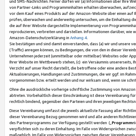
und SMS-Nachrichten. Ferner dürfen wir (a) Informationen über Ihre We
von Partner-Links und Programminhalten erhalten überwachen, aufzei
vor dem Kauf eines Produkts auf der Amazon-Website über einen auf Ih
prüfen, überwachen und anderweitig untersuchen, um die Einhaltung dies
die auf Ihrer Website dargestellte Implementierung von Programminhalt
reproduzieren, verbreiten und darstellen. Informationen darüber, wie w
Amazon-Datenschutzerklärung in
Anhang 4
.
Sie bestätigen und sind damit einverstanden, dass (a) wir und unsere 
(Traffic) anregen können, zu Bedingungen, die von den in dieser Vere
Unternehmen jederzeit (unmittelbar oder mittelbar) Websites oder Appl
Ihrer Website im Wettbewerb stehen, (c) ein Versäumnis unsererseits, I
Verzicht auf unser Recht darstellt, die betroffene oder eine andere B
Aktualisierungen, Handlungen und Zustimmungen, die wir ggf. im Rahme
vorgenommen bzw. erteilt werden und nur wirksam sind, wenn sie schri
Ohne die ausdrückliche vorherige schriftliche Zustimmung von Amazon
abtreten. Vorbehaltlich dieser Einschränkung ist diese Vereinbarung f
rechtlich bindend, gegenüber den Parteien und ihren jeweiligen Rech
Diese Vereinbarung umfasst die jeweils aktuellste Fassung aller Richtli
dieser Vereinbarung Bezug genommen wird und alle anderen Richtlinie
des Partnerprogramms zur Verfügung gestellt werden („
Programmric
verpflichten sich zu deren Einhaltung. Im Falle von Widersprüchen zwi
maßgeblich. Im Falle von Widersprüchen zwischen dieser Vereinbarun