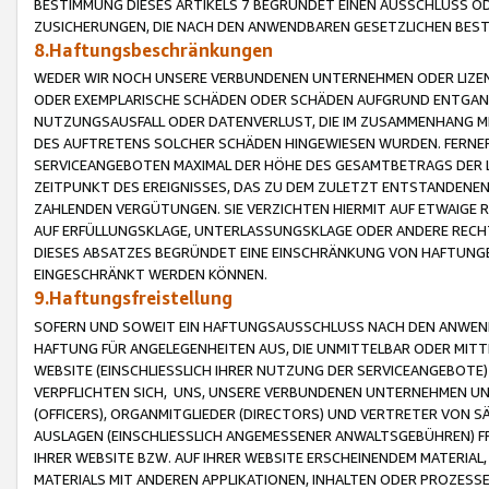
BESTIMMUNG DIESES ARTIKELS 7 BEGRÜNDET EINEN AUSSCHLUSS 
ZUSICHERUNGEN, DIE NACH DEN ANWENDBAREN GESETZLICHEN BE
8.Haftungsbeschränkungen
WEDER WIR NOCH UNSERE VERBUNDENEN UNTERNEHMEN ODER LIZEN
ODER EXEMPLARISCHE SCHÄDEN ODER SCHÄDEN AUFGRUND ENTGANG
NUTZUNGSAUSFALL ODER DATENVERLUST, DIE IM ZUSAMMENHANG MI
DES AUFTRETENS SOLCHER SCHÄDEN HINGEWIESEN WURDEN. FERN
SERVICEANGEBOTEN MAXIMAL DER HÖHE DES GESAMTBETRAGS DER 
ZEITPUNKT DES EREIGNISSES, DAS ZU DEM ZULETZT ENTSTANDENE
ZAHLENDEN VERGÜTUNGEN. SIE VERZICHTEN HIERMIT AUF ETWAIGE 
AUF ERFÜLLUNGSKLAGE, UNTERLASSUNGSKLAGE ODER ANDERE RECHT
DIESES ABSATZES BEGRÜNDET EINE EINSCHRÄNKUNG VON HAFTUNG
EINGESCHRÄNKT WERDEN KÖNNEN.
9.Haftungsfreistellung
SOFERN UND SOWEIT EIN HAFTUNGSAUSSCHLUSS NACH DEN ANWENDB
HAFTUNG FÜR ANGELEGENHEITEN AUS, DIE UNMITTELBAR ODER MITT
WEBSITE (EINSCHLIESSLICH IHRER NUTZUNG DER SERVICEANGEBOTE)
VERPFLICHTEN SICH, UNS, UNSERE VERBUNDENEN UNTERNEHMEN UN
(OFFICERS), ORGANMITGLIEDER (DIRECTORS) UND VERTRETER VON 
AUSLAGEN (EINSCHLIESSLICH ANGEMESSENER ANWALTSGEBÜHREN) FR
IHRER WEBSITE BZW. AUF IHRER WEBSITE ERSCHEINENDEM MATERIAL
MATERIALS MIT ANDEREN APPLIKATIONEN, INHALTEN ODER PROZESSE