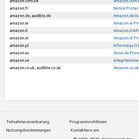
amazon.com.be
amazon.com.b
amazon.fr
Notice:Protec
amazon.de, audible.de
Amazon.de Da
amazon.ie
Amazon.ie Pri
amazon.it
Amazon.it Inf
amazon.nl
Amazon.nl Pri
amazon.pl
Informacja O
amazon.es
Aviso de Priv
amazon.se
Integritetsm
amazon.co.uk, audible.co.uk
Amazon.co.uk 
Teilnahmevereinbarung
Programmrichtlinien
Nutzungsbestimmungen
Kontaktiere uns