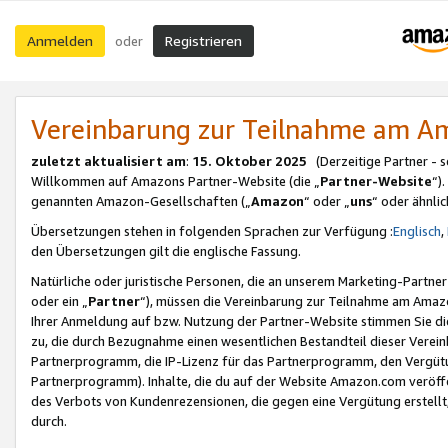
Anmelden
Registrieren
oder
Vereinbarung zur Teilnahme am 
zuletzt aktualisiert am
:
15. Oktober 2025
(Derzeitige Partner - 
Willkommen auf Amazons Partner-Website (die „
Partner-Website
“)
genannten Amazon-Gesellschaften („
Amazon
“ oder „
uns
“ oder ähnli
Übersetzungen stehen in folgenden Sprachen zur Verfügung :
Englisch
,
den Übersetzungen gilt die englische Fassung.
Natürliche oder juristische Personen, die an unserem Marketing-Partn
oder ein „
Partner
“), müssen die Vereinbarung zur Teilnahme am Ama
Ihrer Anmeldung auf bzw. Nutzung der Partner-Website stimmen Sie die
zu, die durch Bezugnahme einen wesentlichen Bestandteil dieser Verei
Partnerprogramm, die IP-Lizenz für das Partnerprogramm, den Vergütu
Partnerprogramm). Inhalte, die du auf der Website Amazon.com veröffe
des Verbots von Kundenrezensionen, die gegen eine Vergütung erstellt, 
durch.