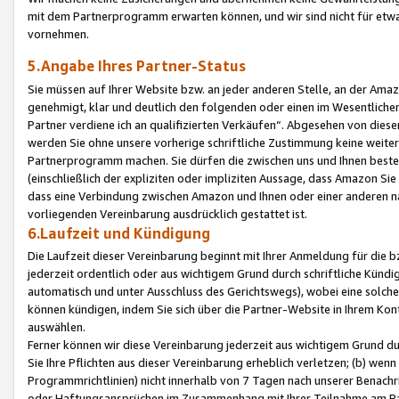
mit dem Partnerprogramm erwarten können, und wir sind nicht für etwa
vornehmen.
5.Angabe Ihres Partner-Status
Sie müssen auf Ihrer Website bzw. an jeder anderen Stelle, an der Am
genehmigt, klar und deutlich den folgenden oder einen im Wesentlichen
Partner verdiene ich an qualifizierten Verkäufen“. Abgesehen von die
werden Sie ohne unsere vorherige schriftliche Zustimmung keine weite
Partnerprogramm machen. Sie dürfen die zwischen uns und Ihnen best
(einschließlich der expliziten oder impliziten Aussage, dass Amazon Si
dass eine Verbindung zwischen Amazon und Ihnen oder einer anderen natü
vorliegenden Vereinbarung ausdrücklich gestattet ist.
6.Laufzeit und Kündigung
Die Laufzeit dieser Vereinbarung beginnt mit Ihrer Anmeldung für die 
jederzeit ordentlich oder aus wichtigem Grund durch schriftliche Kündi
automatisch und unter Ausschluss des Gerichtswegs), wobei eine solch
können kündigen, indem Sie sich über die Partner-Website in Ihrem Ko
auswählen.
Ferner können wir diese Vereinbarung jederzeit aus wichtigem Grund dur
Sie Ihre Pflichten aus dieser Vereinbarung erheblich verletzen; (b) wen
Programmrichtlinien) nicht innerhalb von 7 Tagen nach unserer Benachr
oder Haftungsansprüchen im Zusammenhang mit Ihrer Teilnahme am Pa