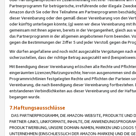
Partnerprogramm für betrügerische, irreführende oder illegale Zwecke
Amazon durch Sie oder Ihre Teilnahme am Partnerprogramm beschädig
dieser Vereinbarung oder den gemäß dieser Vereinbarung von den Vertr
oder künftig unterliegen könnte; (g) wenn wir diese Vereinbarung mit I
gemeinsam mit Ihnen agieren, bereits in der Vergangenheit, gleich aus
das Partnerprogramm in der allgemein angebotenen Form beenden. Vors
gegen die Bestimmungen der Ziffer 5 und jeder Verstoß gegen die Prog
Wir dürfen angefallene und noch nicht ausgezahlte Vergütungen nach 
sicherzustellen, dass der richtige Betrag ausgezahlt wird (beispielsw
Mit Beendigung dieser Vereinbarung erlöschen alle Rechte und Pflichte
eingeräumten Lizenzen/Nutzungsrechte; hiervon ausgenommen sind die in 
Programmrichtlinien festgelegten Rechte und Pflichten der Parteien sow
Vereinbarung, die nach Beendigung dieser Vereinbarung fortbestehen. D
entstandenen Verbindlichkeiten aus dieser Vereinbarung und der Haft
begangen wurde.
7.Haftungsausschlüsse
DAS PARTNERPROGRAMM, DIE AMAZON-WEBSITE, PRODUKTE UND DI
PARTNER-LINKS, LINKFORMATE, INHALTE, DIE ANWENDUNGSPROGR
PRODUKTWERBUNG, UNSERE DOMAIN-NAMEN, MARKEN UND LOGOS S
UNTERNEHMEN (EINSCHLIESSLICH DER AMAZON-MARKEN) UND DIE GE