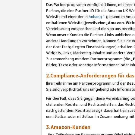
Das Partnerprogramm ermöglicht Ihnen, mit Ihrer W
Partner, die eine Partner-ID für die Amazon UK W
Website mit einer der in
Anhang 1
genannten Amazon
enthaltenen Website (jeweils eine „
Amazon-Webs
Vereinbarung entsprechen und die von uns bereitg
Wenn unsere Kunden die Partner-Links anklicken 
andere Handlungen vornehmen, können Sie eine Ver
der dort festgelegten Einschränkungen) erhalten. 
Widgets, Links, Marketing-Inhalte und andere Ver
Zusammenhang mit dem Partnerprogramm (die „
Bilder, Texte oder sonstige Informationen oder In
2.Compliance-Anforderungen für d
Ihre Teilnahme am Partnerprogramm und der Bezug 
Sie sind verpflichtet, uns umgehend alle Informat
Für den Fall, dass Sie gegen diese Vereinbarung 
stehenden Rechten und Rechtsbehelfen, das Recht
nach geltendem Recht zulässig) dauerhaft einzus
unmittelbar oder mittelbar im Zusammenhang mit
3.Amazon-Kunden
Ihre Teilnahme am Partnerprogramm führt nicht d