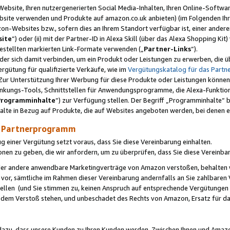
ebsite, Ihren nutzergenerierten Social Media-Inhalten, Ihren Online-Softwar
ebsite verwenden und Produkte auf amazon.co.uk anbieten) (im Folgenden Ihr
-Websites bzw., sofern dies an Ihrem Standort verfügbar ist, einer ander
ite
“) oder (ii) mit der Partner-ID in Alexa Skill (über das Alexa Shopping Ki
estellten markierten Link-Formate verwenden („
Partner-Links
“).
oder sich damit verbinden, um ein Produkt oder Leistungen zu erwerben, di
gütung für qualifizierte Verkäufe, wie im
Vergütungskatalog für das Part
Zur Unterstützung Ihrer Werbung für diese Produkte oder Leistungen können w
linkungs-Tools, Schnittstellen für Anwendungsprogramme, die Alexa-Funktion
Programminhalte
“) zur Verfügung stellen. Der Begriff „Programminhalte“ be
halte in Bezug auf Produkte, die auf Websites angeboten werden, bei denen 
as Partnerprogramm
einer Vergütung setzt voraus, dass Sie diese Vereinbarung einhalten.
ionen zu geben, die wir anfordern, um zu überprüfen, dass Sie diese Vereinba
oder andere anwendbare Marketingverträge von Amazon verstoßen, behalten w
 vor, sämtliche im Rahmen dieser Vereinbarung andernfalls an Sie zahlbare
tellen (und Sie stimmen zu, keinen Anspruch auf entsprechende Vergütungen
 dem Verstoß stehen, und unbeschadet des Rechts von Amazon, Ersatz für 
azu, dass unsere Kunden zu Ihren Kunden werden. Zwischen Ihnen und Amaz