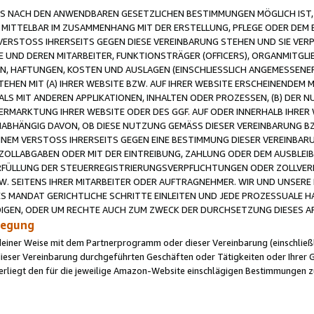
 NACH DEN ANWENDBAREN GESETZLICHEN BESTIMMUNGEN MÖGLICH IST, S
MITTELBAR IM ZUSAMMENHANG MIT DER ERSTELLUNG, PFLEGE ODER DEM BE
ERSTOSS IHRERSEITS GEGEN DIESE VEREINBARUNG STEHEN UND SIE VERP
UND DEREN MITARBEITER, FUNKTIONSTRÄGER (OFFICERS), ORGANMITGLI
N, HAFTUNGEN, KOSTEN UND AUSLAGEN (EINSCHLIESSLICH ANGEMESSENE
HEN MIT (A) IHRER WEBSITE BZW. AUF IHRER WEBSITE ERSCHEINENDEM M
LS MIT ANDEREN APPLIKATIONEN, INHALTEN ODER PROZESSEN, (B) DER 
RMARKTUNG IHRER WEBSITE ODER DES GGF. AUF ODER INNERHALB IHRER W
ABHÄNGIG DAVON, OB DIESE NUTZUNG GEMÄSS DIESER VEREINBARUNG B
EINEM VERSTOSS IHRERSEITS GEGEN EINE BESTIMMUNG DIESER VEREINBARU
D ZOLLABGABEN ODER MIT DER EINTREIBUNG, ZAHLUNG ODER DEM AUSBLEI
FÜLLUNG DER STEUERREGISTRIERUNGSVERPFLICHTUNGEN ODER ZOLLVERPF
W. SEITENS IHRER MITARBEITER ODER AUFTRAGNEHMER. WIR UND UNSERE
ES MANDAT GERICHTLICHE SCHRITTE EINLEITEN UND JEDE PROZESSUALE 
GEN, ODER UM RECHTE AUCH ZUM ZWECK DER DURCHSETZUNG DIESES AR
ilegung
endeiner Weise mit dem Partnerprogramm oder dieser Vereinbarung (einschließl
ieser Vereinbarung durchgeführten Geschäften oder Tätigkeiten oder Ihrer 
iegt den für die jeweilige Amazon-Website einschlägigen Bestimmungen z