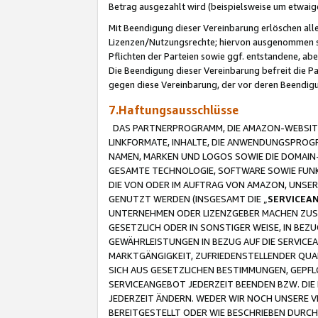
Betrag ausgezahlt wird (beispielsweise um etwai
Mit Beendigung dieser Vereinbarung erlöschen alle
Lizenzen/Nutzungsrechte; hiervon ausgenommen sind
Pflichten der Parteien sowie ggf. entstandene, ab
Die Beendigung dieser Vereinbarung befreit die P
gegen diese Vereinbarung, der vor deren Beendi
7.Haftungsausschlüsse
DAS PARTNERPROGRAMM, DIE AMAZON-WEBSITE,
LINKFORMATE, INHALTE, DIE ANWENDUNGSPRO
NAMEN, MARKEN UND LOGOS SOWIE DIE DOMAIN
GESAMTE TECHNOLOGIE, SOFTWARE SOWIE FUNKT
DIE VON ODER IM AUFTRAG VON AMAZON, UNS
GENUTZT WERDEN (INSGESAMT DIE „
SERVICEA
UNTERNEHMEN ODER LIZENZGEBER MACHEN ZUSI
GESETZLICH ODER IN SONSTIGER WEISE, IN BE
GEWÄHRLEISTUNGEN IN BEZUG AUF DIE SERVICE
MARKTGÄNGIGKEIT, ZUFRIEDENSTELLENDER QUA
SICH AUS GESETZLICHEN BESTIMMUNGEN, GEPFL
SERVICEANGEBOT JEDERZEIT BEENDEN BZW. DIE
JEDERZEIT ÄNDERN. WEDER WIR NOCH UNSERE 
BEREITGESTELLT ODER WIE BESCHRIEBEN DURC