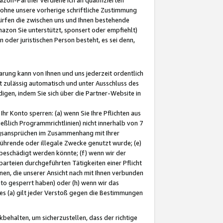
ohne unsere vorherige schriftliche Zustimmung
ürfen die zwischen uns und Ihnen bestehende
mazon Sie unterstützt, sponsert oder empfiehlt)
oder juristischen Person besteht, es sei denn,
arung kann von Ihnen und uns jederzeit ordentlich
t zulässig automatisch und unter Ausschluss des
gen, indem Sie sich über die Partner-Website in
hr Konto sperren: (a) wenn Sie Ihre Pflichten aus
eßlich Programmrichtlinien) nicht innerhalb von 7
ngsansprüchen im Zusammenhang mit Ihrer
ührende oder illegale Zwecke genutzt wurde; (e)
eschädigt werden könnte; (f) wenn wir der
rteien durchgeführten Tätigkeiten einer Pflicht
nen, die unserer Ansicht nach mit Ihnen verbunden
nto gesperrt haben) oder (h) wenn wir das
 (a) gilt jeder Verstoß gegen die Bestimmungen
ehalten, um sicherzustellen, dass der richtige