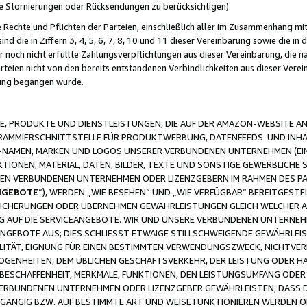
ge Stornierungen oder Rücksendungen zu berücksichtigen).
 Rechte und Pflichten der Parteien, einschließlich aller im Zusammenhang m
 die in Ziffern 3, 4, 5, 6, 7, 8, 10 und 11 dieser Vereinbarung sowie die in
er noch nicht erfüllte Zahlungsverpflichtungen aus dieser Vereinbarung, die
arteien nicht von den bereits entstandenen Verbindlichkeiten aus dieser Ver
gung begangen wurde.
 PRODUKTE UND DIENSTLEISTUNGEN, DIE AUF DER AMAZON-WEBSITE AN
GRAMMIERSCHNITTSTELLE FÜR PRODUKTWERBUNG, DATENFEEDS UND INH
-NAMEN, MARKEN UND LOGOS UNSERER VERBUNDENEN UNTERNEHMEN (EIN
IONEN, MATERIAL, DATEN, BILDER, TEXTE UND SONSTIGE GEWERBLICHE 
EREN VERBUNDENEN UNTERNEHMEN ODER LIZENZGEBERN IM RAHMEN DES 
NGEBOTE
“), WERDEN „WIE BESEHEN“ UND „WIE VERFÜGBAR“ BEREITGEST
CHERUNGEN ODER ÜBERNEHMEN GEWÄHRLEISTUNGEN GLEICH WELCHER AR
ZUG AUF DIE SERVICEANGEBOTE. WIR UND UNSERE VERBUNDENEN UNTERNEH
ANGEBOTE AUS; DIES SCHLIESST ETWAIGE STILLSCHWEIGENDE GEWÄHRLE
LITÄT, EIGNUNG FÜR EINEN BESTIMMTEN VERWENDUNGSZWECK, NICHTVER
OGENHEITEN, DEM ÜBLICHEN GESCHÄFTSVERKEHR, DER LEISTUNG ODER H
 BESCHAFFENHEIT, MERKMALE, FUNKTIONEN, DEN LEISTUNGSUMFANG ODER
VERBUNDENEN UNTERNEHMEN ODER LIZENZGEBER GEWÄHRLEISTEN, DASS D
HGÄNGIG BZW. AUF BESTIMMTE ART UND WEISE FUNKTIONIEREN WERDEN 