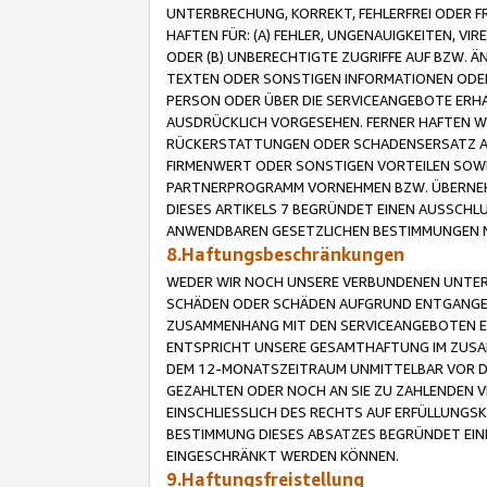
UNTERBRECHUNG, KORREKT, FEHLERFREI ODER 
HAFTEN FÜR: (A) FEHLER, UNGENAUIGKEITEN, 
ODER (B) UNBERECHTIGTE ZUGRIFFE AUF BZW. 
TEXTEN ODER SONSTIGEN INFORMATIONEN ODER 
PERSON ODER ÜBER DIE SERVICEANGEBOTE ERHA
AUSDRÜCKLICH VORGESEHEN. FERNER HAFTEN 
RÜCKERSTATTUNGEN ODER SCHADENSERSATZ AU
FIRMENWERT ODER SONSTIGEN VORTEILEN SOWIE
PARTNERPROGRAMM VORNEHMEN BZW. ÜBERNEHM
DIESES ARTIKELS 7 BEGRÜNDET EINEN AUSSCH
ANWENDBAREN GESETZLICHEN BESTIMMUNGEN 
8.Haftungsbeschränkungen
WEDER WIR NOCH UNSERE VERBUNDENEN UNTERN
SCHÄDEN ODER SCHÄDEN AUFGRUND ENTGANGENE
ZUSAMMENHANG MIT DEN SERVICEANGEBOTEN EN
ENTSPRICHT UNSERE GESAMTHAFTUNG IM ZUSAM
DEM 12-MONATSZEITRAUM UNMITTELBAR VOR DE
GEZAHLTEN ODER NOCH AN SIE ZU ZAHLENDEN V
EINSCHLIESSLICH DES RECHTS AUF ERFÜLLUNGS
BESTIMMUNG DIESES ABSATZES BEGRÜNDET EI
EINGESCHRÄNKT WERDEN KÖNNEN.
9.Haftungsfreistellung