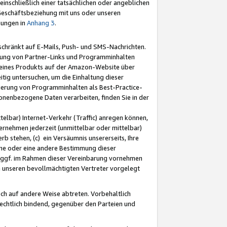
nschließlich einer tatsächlichen oder angeblichen
Geschäftsbeziehung mit uns oder unseren
mungen in
Anhang 3
.
schränkt auf E-Mails, Push- und SMS-Nachrichten.
ellung von Partner-Links und Programminhalten
 eines Produkts auf der Amazon-Website über
tig untersuchen, um die Einhaltung dieser
ntierung von Programminhalten als Best-Practice-
sonenbezogene Daten verarbeiten, finden Sie in der
telbar) Internet-Verkehr (Traffic) anregen können,
rnehmen jederzeit (unmittelbar oder mittelbar)
b stehen, (c) ein Versäumnis unsererseits, Ihre
fene oder eine andere Bestimmung dieser
r ggf. im Rahmen dieser Vereinbarung vornehmen
ch unseren bevollmächtigten Vertreter vorgelegt
ch auf andere Weise abtreten. Vorbehaltlich
rechtlich bindend, gegenüber den Parteien und