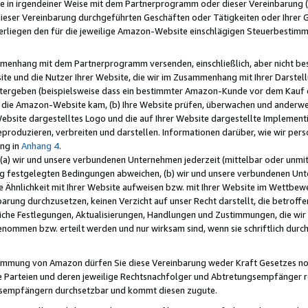
e in irgendeiner Weise mit dem Partnerprogramm oder dieser Vereinbarung (ei
ieser Vereinbarung durchgeführten Geschäften oder Tätigkeiten oder Ihrer 
liegen den für die jeweilige Amazon-Website einschlägigen Steuerbestim
mmenhang mit dem Partnerprogramm versenden, einschließlich, aber nicht be
site und die Nutzer Ihrer Website, die wir im Zusammenhang mit Ihrer Darst
itergeben (beispielsweise dass ein bestimmter Amazon-Kunde vor dem Kauf
uf die Amazon-Website kam, (b) Ihre Website prüfen, überwachen und anderwei
r Website dargestelltes Logo und die auf Ihrer Website dargestellte Impleme
reproduzieren, verbreiten und darstellen. Informationen darüber, wie wir per
ng in
Anhang 4
.
 (a) wir und unsere verbundenen Unternehmen jederzeit (mittelbar oder unmit
ng festgelegten Bedingungen abweichen, (b) wir und unsere verbundenen Unte
 Ähnlichkeit mit Ihrer Website aufweisen bzw. mit Ihrer Website im Wettbewer
barung durchzusetzen, keinen Verzicht auf unser Recht darstellt, die betrof
liche Festlegungen, Aktualisierungen, Handlungen und Zustimmungen, die wi
enommen bzw. erteilt werden und nur wirksam sind, wenn sie schriftlich dur
stimmung von Amazon dürfen Sie diese Vereinbarung weder Kraft Gesetzes no
die Parteien und deren jeweilige Rechtsnachfolger und Abtretungsempfänger 
ngsempfängern durchsetzbar und kommt diesen zugute.