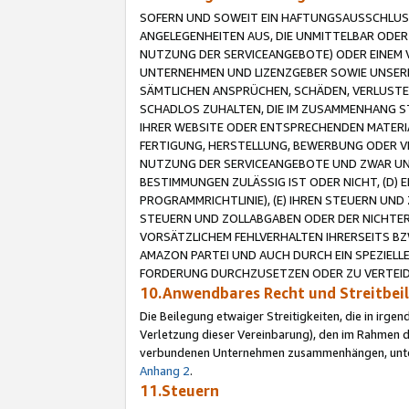
SOFERN UND SOWEIT EIN HAFTUNGSAUSSCHLUSS
ANGELEGENHEITEN AUS, DIE UNMITTELBAR ODER 
NUTZUNG DER SERVICEANGEBOTE) ODER EINEM V
UNTERNEHMEN UND LIZENZGEBER SOWIE UNSERE 
SÄMTLICHEN ANSPRÜCHEN, SCHÄDEN, VERLUSTE
SCHADLOS ZUHALTEN, DIE IM ZUSAMMENHANG STE
IHRER WEBSITE ODER ENTSPRECHENDEN MATERIA
FERTIGUNG, HERSTELLUNG, BEWERBUNG ODER VE
NUTZUNG DER SERVICEANGEBOTE UND ZWAR UN
BESTIMMUNGEN ZULÄSSIG IST ODER NICHT, (D) 
PROGRAMMRICHTLINIE), (E) IHREN STEUERN UN
STEUERN UND ZOLLABGABEN ODER DER NICHTER
VORSÄTZLICHEM FEHLVERHALTEN IHRERSEITS BZ
AMAZON PARTEI UND AUCH DURCH EIN SPEZIELL
FORDERUNG DURCHZUSETZEN ODER ZU VERTEIDI
10.Anwendbares Recht und Streitbe
Die Beilegung etwaiger Streitigkeiten, die in irg
Verletzung dieser Vereinbarung), den im Rahmen d
verbundenen Unternehmen zusammenhängen, unterl
Anhang 2
.
11.Steuern