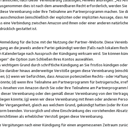
usgenommen dies ist nach dem anwendbaren Recht erforderlich, werden Sie 
f diese Vereinbarung oder Ihre Teilnahme am Partnerprogramm machen. Sie d
usschmücken (einschließlich der expliziten oder impliziten Aussage, dass A
 eine Verbindung zwischen Amazon und Ihnen oder einer anderen natürlichen 
rücklich gestattet ist.
r Anmeldung für die bzw. mit der Nutzung der Partner-Website. Diese Vereinb
gung an die jeweils andere Partei gekündigt werden (falls nach lokalem Rech
n Kalendertage nach Ausspruch der Kündigung wirksam wird. Sie können kündi
ngen“ die Option zum Schließen Ihres Kontos auswählen.
 wichtigem Grund durch schriftliche Kündigung an Sie fristlos kündigen oder I
 Sie darüber hinaus anderweitige Verstöße gegen diese Vereinbarung (einschli
ben; (c) wenn wir befürchten, dass Amazon potenziellen Rechts- oder Haftu
nnte; (d) wenn Ihre Teilnahme am Partnerprogramm für betrügerische, irref
das Ansehen von Amazon durch Sie oder Ihre Teilnahme am Partnerprogramm b
ieser Vereinbarung oder den gemäß dieser Vereinbarung von den Vertragspa
liegen könnte; (g) wenn wir diese Vereinbarung mit Ihnen oder anderen Perso
 der Vergangenheit, gleich aus welchem Grund, gekündigt hatten (oder Ihr Ko
rm beenden. Vorsorglich und ohne Einschränkung des vorstehenden Absatzes
richtlinien als erheblicher Verstoß gegen diese Vereinbarung.
e Vergütungen nach einer Kündigung für einen angemessenen Zeitraum zurückb