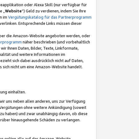
eapplikation oder Alexa Skill (nur verfügbar für
e „
Website
“) Geld zu verdienen, indem Sie Ihre
en im
Vergütungskatalog für das Partnerprogramm
t) verlinken. Entsprechende Links müssen dieser
e über die Amazon-Website angeboten werden, oder
nerprogramm
näher beschrieben (und vorbehaltlich
ir Ihnen Daten, Bilder, Texte, Linkformate,
alität und weitere Informationen im
zieht sich dabei ausdrücklich nicht auf Daten,
es sich nicht um eine Amazon-Website handelt.
rung einhalten.
ir uns neben allen anderen, uns zur Verfügung
n Vergütungen ohne weitere Ankündigung (soweit
 zu haben) und zwar unabhängig davon, ob diese
darüber hinausgehende Schäden zu verlangen.
on gelten alle auf der Amazon-Website