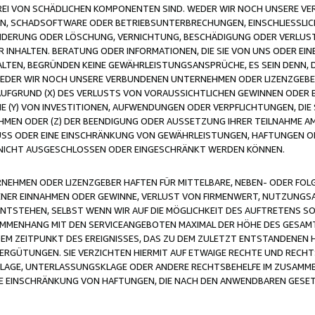
FREI VON SCHÄDLICHEN KOMPONENTEN SIND. WEDER WIR NOCH UNSERE 
VIREN, SCHADSOFTWARE ODER BETRIEBSUNTERBRECHUNGEN, EINSCHLIESSL
ÄNDERUNG ODER LÖSCHUNG, VERNICHTUNG, BESCHÄDIGUNG ODER VERLUST 
INHALTEN. BERATUNG ODER INFORMATIONEN, DIE SIE VON UNS ODER EIN
LTEN, BEGRÜNDEN KEINE GEWÄHRLEISTUNGSANSPRÜCHE, ES SEIN DENN, DI
WEDER WIR NOCH UNSERE VERBUNDENEN UNTERNEHMEN ODER LIZENZGEBE
FGRUND (X) DES VERLUSTS VON VORAUSSICHTLICHEN GEWINNEN ODER 
 (Y) VON INVESTITIONEN, AUFWENDUNGEN ODER VERPFLICHTUNGEN, DIE 
EN ODER (Z) DER BEENDIGUNG ODER AUSSETZUNG IHRER TEILNAHME A
LUSS ODER EINE EINSCHRÄNKUNG VON GEWÄHRLEISTUNGEN, HAFTUNGEN O
NICHT AUSGESCHLOSSEN ODER EINGESCHRÄNKT WERDEN KÖNNEN.
EHMEN ODER LIZENZGEBER HAFTEN FÜR MITTELBARE, NEBEN- ODER FOL
R EINNAHMEN ODER GEWINNE, VERLUST VON FIRMENWERT, NUTZUNGSAU
TSTEHEN, SELBST WENN WIR AUF DIE MÖGLICHKEIT DES AUFTRETENS S
MENHANG MIT DEN SERVICEANGEBOTEN MAXIMAL DER HÖHE DES GESAMT
M ZEITPUNKT DES EREIGNISSES, DAS ZU DEM ZULETZT ENTSTANDENEN 
ERGÜTUNGEN. SIE VERZICHTEN HIERMIT AUF ETWAIGE RECHTE UND RECHT
KLAGE, UNTERLASSUNGSKLAGE ODER ANDERE RECHTSBEHELFE IM ZUSAMME
NE EINSCHRÄNKUNG VON HAFTUNGEN, DIE NACH DEN ANWENDBAREN GESE