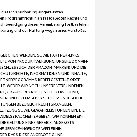
it dieser Vereinbarung eingeräumten
 den Programmrichtlinien festgelegten Rechte und
 nach Beendigung dieser Vereinbarung fortbestehen.
einbarung und der Haftung wegen eines Verstoßes
GEBOTEN WERDEN, SOWIE PARTNER-LINKS,
ALTE VON PRODUKTWERBUNG, UNSERE DOMAIN-
SCHLIESSLICH DER AMAZON-MARKEN) UND DIE
SCHUTZRECHTE, INFORMATIONEN UND INHALTE,
PARTNERPROGRAMMS BEREITGESTELLT ODER
ELLT. WEDER WIR NOCH UNSERE VERBUNDENEN
T, OB AUSDRÜCKLICH, STILLSCHWEIGEND,
MEN UND LIZENZGEBER SCHLIESSEN JEGLICHE
ISTUNGEN BEZÜGLICH RECHTSMÄNGELN,
LETZUNG SOWIE GEWÄHRLEISTUNGEN EIN, DIE
ANDELSBRÄUCHEN ERGEBEN. WIR KÖNNEN EIN
 DIE GELTUNG EINES SERVICE-ANGEBOTS
IE SERVICEANGEBOTE WEITERHIN
ODER DASS DIESE ANGEBOTE OHNE