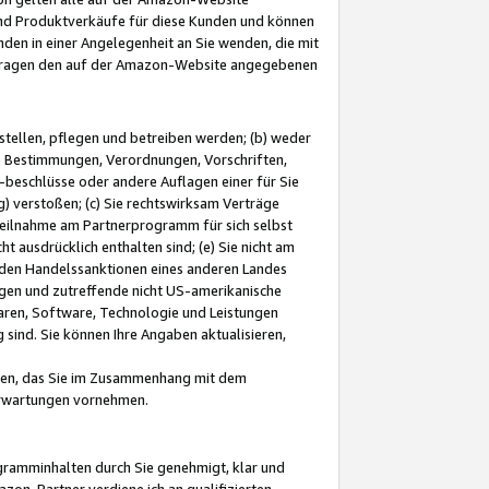
und Produktverkäufe für diese Kunden und können
nden in einer Angelegenheit an Sie wenden, die mit
e-Fragen den auf der Amazon-Website angegebenen
stellen, pflegen und betreiben werden; (b) weder
e Bestimmungen, Verordnungen, Vorschriften,
-beschlüsse oder andere Auflagen einer für Sie
 verstoßen; (c) Sie rechtswirksam Verträge
r Teilnahme am Partnerprogramm für sich selbst
t ausdrücklich enthalten sind; (e) Sie nicht am
den Handelssanktionen eines anderen Landes
gen und zutreffende nicht US-amerikanische
ren, Software, Technologie und Leistungen
sind. Sie können Ihre Angaben aktualisieren,
men, das Sie im Zusammenhang mit dem
 Erwartungen vornehmen.
ogramminhalten durch Sie genehmigt, klar und
zon-Partner verdiene ich an qualifizierten