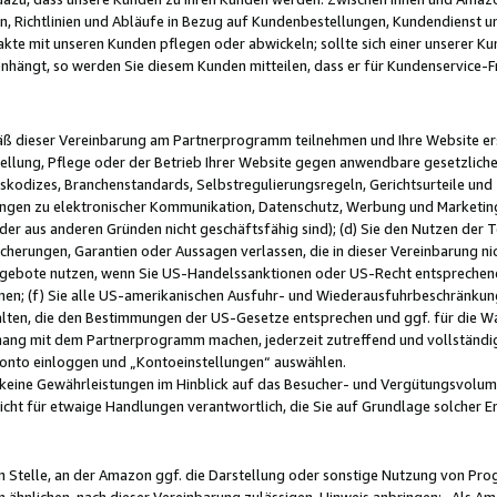
, Richtlinien und Abläufe in Bezug auf Kundenbestellungen, Kundendienst 
kte mit unseren Kunden pflegen oder abwickeln; sollte sich einer unserer Ku
nhängt, so werden Sie diesem Kunden mitteilen, dass er für Kundenservic
emäß dieser Vereinbarung am Partnerprogramm teilnehmen und Ihre Website er
ellung, Pflege oder der Betrieb Ihrer Website gegen anwendbare gesetzlich
skodizes, Branchenstandards, Selbstregulierungsregeln, Gerichtsurteile und 
ngen zu elektronischer Kommunikation, Datenschutz, Werbung und Marketing)
 oder aus anderen Gründen nicht geschäftsfähig sind); (d) Sie den Nutzen de
cherungen, Garantien oder Aussagen verlassen, die in dieser Vereinbarung nich
gebote nutzen, wenn Sie US-Handelssanktionen oder US-Recht entsprechen
men; (f) Sie alle US-amerikanischen Ausfuhr- und Wiederausfuhrbeschränkun
ten, die den Bestimmungen der US-Gesetze entsprechen und ggf. für die Wa
hang mit dem Partnerprogramm machen, jederzeit zutreffend und vollständig 
 Konto einloggen und „Kontoeinstellungen“ auswählen.
keine Gewährleistungen im Hinblick auf das Besucher- und Vergütungsvolu
icht für etwaige Handlungen verantwortlich, die Sie auf Grundlage solcher
en Stelle, an der Amazon ggf. die Darstellung oder sonstige Nutzung von Pr
 ähnlichen, nach dieser Vereinbarung zulässigen, Hinweis anbringen: „Als Ama