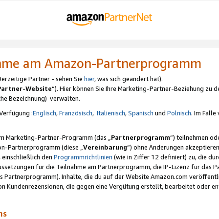
nahme am Amazon-Partnerprogramm
rzeitige Partner - sehen Sie
hier
, was sich geändert hat).
Partner-Website
“). Hier können Sie Ihre Marketing-Partner-Beziehung zu d
iche Bezeichnung) verwalten.
Verfügung :
Englisch
,
Französisch
,
Italienisch
,
Spanisch
und
Polnisch
. Im Fall
erem Marketing-Partner-Programm (das „
Partnerprogramm
“) teilnehmen od
on-Partnerprogramm (diese „
Vereinbarung
“) ohne Änderungen akzeptieren
 einschließlich den
Programmrichtlinien
(wie in Ziffer 12 definiert) zu, die 
raussetzungen für die Teilnahme am Partnerprogramm, die IP-Lizenz für das
s Partnerprogramm). Inhalte, die du auf der Website Amazon.com veröffentl
n Kundenrezensionen, die gegen eine Vergütung erstellt, bearbeitet oder ent
mms