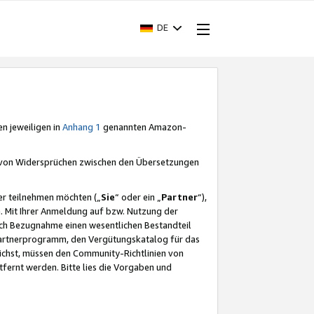
DE
en jeweiligen in
Anhang 1
genannten Amazon-
e von Widersprüchen zwischen den Übersetzungen
er teilnehmen möchten („
Sie
“ oder ein „
Partner
“),
. Mit Ihrer Anmeldung auf bzw. Nutzung der
durch Bezugnahme einen wesentlichen Bestandteil
 Partnerprogramm, den Vergütungskatalog für das
ichst, müssen den Community-Richtlinien von
fernt werden. Bitte lies die Vorgaben und