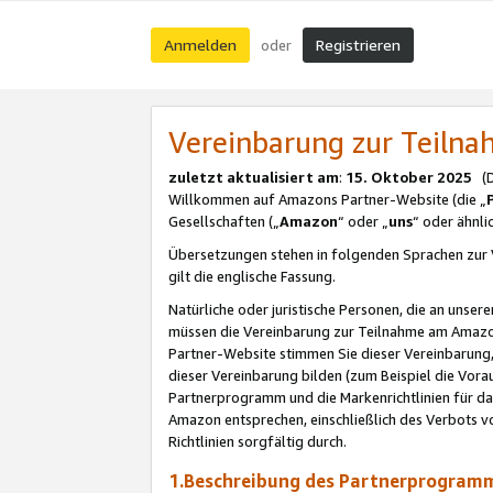
Anmelden
Registrieren
oder
Vereinbarung zur Teil
zuletzt aktualisiert am
:
15. Oktober 2025
(De
Willkommen auf Amazons Partner-Website (die „
Gesellschaften („
Amazon
“ oder „
uns
“ oder ähnl
Übersetzungen stehen in folgenden Sprachen zur 
gilt die englische Fassung.
Natürliche oder juristische Personen, die an uns
müssen die Vereinbarung zur Teilnahme am Amaz
Partner-Website stimmen Sie dieser Vereinbarung,
dieser Vereinbarung bilden (zum Beispiel die Vo
Partnerprogramm und die Markenrichtlinien für da
Amazon entsprechen, einschließlich des Verbots vo
Richtlinien sorgfältig durch.
1.Beschreibung des Partnerprogra