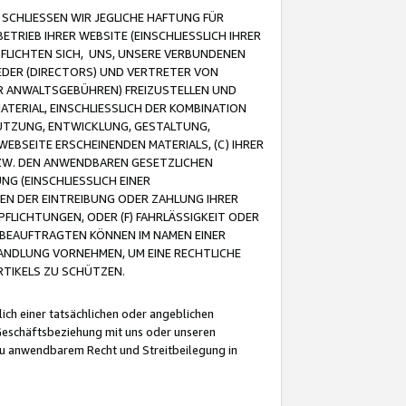
CHLIESSEN WIR JEGLICHE HAFTUNG FÜR
TRIEB IHRER WEBSITE (EINSCHLIESSLICH IHRER
FLICHTEN SICH, UNS, UNSERE VERBUNDENEN
EDER (DIRECTORS) UND VERTRETER VON
R ANWALTSGEBÜHREN) FREIZUSTELLEN UND
ATERIAL, EINSCHLIESSLICH DER KOMBINATION
NUTZUNG, ENTWICKLUNG, GESTALTUNG,
EBSEITE ERSCHEINENDEN MATERIALS, (C) IHRER
ZW. DEN ANWENDBAREN GESETZLICHEN
NG (EINSCHLIESSLICH EINER
BEN DER EINTREIBUNG ODER ZAHLUNG IHRER
LICHTUNGEN, ODER (F) FAHRLÄSSIGKEIT ODER
 BEAUFTRAGTEN KÖNNEN IM NAMEN EINER
HANDLUNG VORNEHMEN, UM EINE RECHTLICHE
TIKELS ZU SCHÜTZEN.
ich einer tatsächlichen oder angeblichen
Geschäftsbeziehung mit uns oder unseren
u anwendbarem Recht und Streitbeilegung in