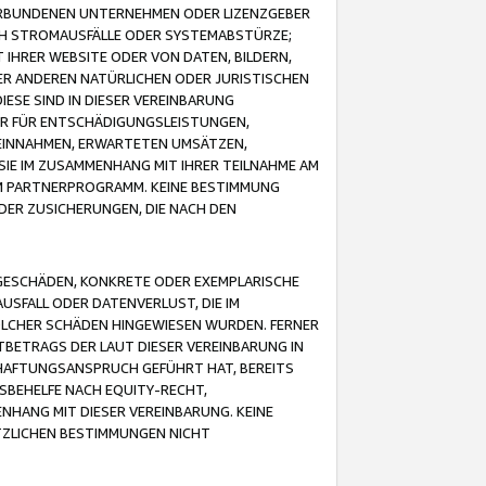
VERBUNDENEN UNTERNEHMEN ODER LIZENZGEBER
ICH STROMAUSFÄLLE ODER SYSTEMABSTÜRZE;
IHRER WEBSITE ODER VON DATEN, BILDERN,
ER ANDEREN NATÜRLICHEN ODER JURISTISCHEN
ESE SIND IN DIESER VEREINBARUNG
R FÜR ENTSCHÄDIGUNGSLEISTUNGEN,
EINNAHMEN, ERWARTETEN UMSÄTZEN,
SIE IM ZUSAMMENHANG MIT IHRER TEILNAHME AM
M PARTNERPROGRAMM. KEINE BESTIMMUNG
DER ZUSICHERUNGEN, DIE NACH DEN
GESCHÄDEN, KONKRETE ODER EXEMPLARISCHE
SFALL ODER DATENVERLUST, DIE IM
OLCHER SCHÄDEN HINGEWIESEN WURDEN. FERNER
BETRAGS DER LAUT DIESER VEREINBARUNG IN
HAFTUNGSANSPRUCH GEFÜHRT HAT, BEREITS
SBEHELFE NACH EQUITY-RECHT,
NHANG MIT DIESER VEREINBARUNG. KEINE
TZLICHEN BESTIMMUNGEN NICHT