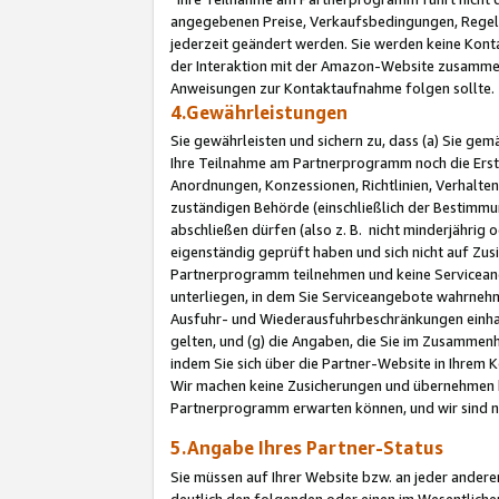
angegebenen Preise, Verkaufsbedingungen, Regeln
jederzeit geändert werden. Sie werden keine Konta
der Interaktion mit der Amazon-Website zusamme
Anweisungen zur Kontaktaufnahme folgen sollte.
4.Gewährleistungen
Sie gewährleisten und sichern zu, dass (a) Sie g
Ihre Teilnahme am Partnerprogramm noch die Erst
Anordnungen, Konzessionen, Richtlinien, Verhalten
zuständigen Behörde (einschließlich der Bestimmu
abschließen dürfen (also z. B. nicht minderjährig
eigenständig geprüft haben und sich nicht auf Zusi
Partnerprogramm teilnehmen und keine Servicean
unterliegen, in dem Sie Serviceangebote wahrneh
Ausfuhr- und Wiederausfuhrbeschränkungen einhal
gelten, und (g) die Angaben, die Sie im Zusammen
indem Sie sich über die Partner-Website in Ihrem
Wir machen keine Zusicherungen und übernehmen 
Partnerprogramm erwarten können, und wir sind n
5.Angabe Ihres Partner-Status
Sie müssen auf Ihrer Website bzw. an jeder ander
deutlich den folgenden oder einen im Wesentlichen