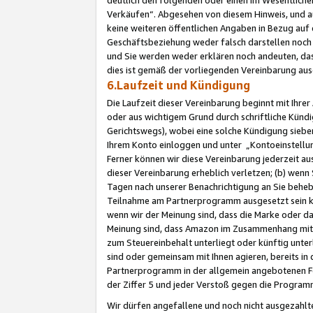
Verkäufen“. Abgesehen von diesem Hinweis, und a
keine weiteren öffentlichen Angaben in Bezug au
Geschäftsbeziehung weder falsch darstellen noch a
und Sie werden weder erklären noch andeuten, dass
dies ist gemäß der vorliegenden Vereinbarung ausd
6.Laufzeit und Kündigung
Die Laufzeit dieser Vereinbarung beginnt mit Ihre
oder aus wichtigem Grund durch schriftliche Kündi
Gerichtswegs), wobei eine solche Kündigung siebe
Ihrem Konto einloggen und unter „Kontoeinstellu
Ferner können wir diese Vereinbarung jederzeit aus
dieser Vereinbarung erheblich verletzen; (b) wenn
Tagen nach unserer Benachrichtigung an Sie behe
Teilnahme am Partnerprogramm ausgesetzt sein kö
wenn wir der Meinung sind, dass die Marke oder 
Meinung sind, dass Amazon im Zusammenhang mit d
zum Steuereinbehalt unterliegt oder künftig unter
sind oder gemeinsam mit Ihnen agieren, bereits in
Partnerprogramm in der allgemein angebotenen Fo
der Ziffer 5 und jeder Verstoß gegen die Programm
Wir dürfen angefallene und noch nicht ausgezahlt