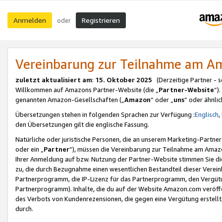
Anmelden
Registrieren
oder
Vereinbarung zur Teilnahme am 
zuletzt aktualisiert am
:
15. Oktober 2025
(Derzeitige Partner - 
Willkommen auf Amazons Partner-Website (die „
Partner-Website
“)
genannten Amazon-Gesellschaften („
Amazon
“ oder „
uns
“ oder ähnli
Übersetzungen stehen in folgenden Sprachen zur Verfügung :
Englisch
,
den Übersetzungen gilt die englische Fassung.
Natürliche oder juristische Personen, die an unserem Marketing-Partn
oder ein „
Partner
“), müssen die Vereinbarung zur Teilnahme am Ama
Ihrer Anmeldung auf bzw. Nutzung der Partner-Website stimmen Sie die
zu, die durch Bezugnahme einen wesentlichen Bestandteil dieser Verei
Partnerprogramm, die IP-Lizenz für das Partnerprogramm, den Vergütu
Partnerprogramm). Inhalte, die du auf der Website Amazon.com veröffe
des Verbots von Kundenrezensionen, die gegen eine Vergütung erstellt, 
durch.