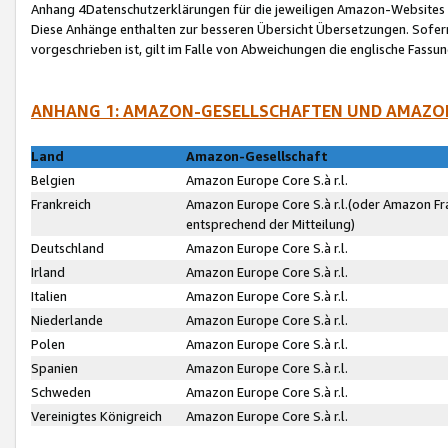
Anhang 4Datenschutzerklärungen für die jeweiligen Amazon-Websites
Diese Anhänge enthalten zur besseren Übersicht Übersetzungen. Sofe
vorgeschrieben ist, gilt im Falle von Abweichungen die englische Fass
ANHANG 1: AMAZON-GESELLSCHAFTEN UND AMAZO
Land
Amazon-Gesellschaft
Belgien
Amazon Europe Core S.à r.l.
Frankreich
Amazon Europe Core S.à r.l.(oder Amazon Fr
entsprechend der Mitteilung)
Deutschland
Amazon Europe Core S.à r.l.
Irland
Amazon Europe Core S.à r.l.
Italien
Amazon Europe Core S.à r.l.
Niederlande
Amazon Europe Core S.à r.l.
Polen
Amazon Europe Core S.à r.l.
Spanien
Amazon Europe Core S.à r.l.
Schweden
Amazon Europe Core S.à r.l.
Vereinigtes Königreich
Amazon Europe Core S.à r.l.