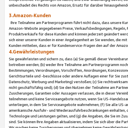
unbeschadet des Rechts von Amazon, Ersatz für darüber hinausgehen
3.Amazon-Kunden
Ihre Teilnahme am Partnerprogramm führt nicht dazu, dass unsere Kun
Amazon-Website angegebenen Preise, Verkaufsbedingungen, Regeln, Ri
Produktverkäufe für diese Kunden und können jederzeit geändert werde
sich einer unserer Kunden in einer Angelegenheit an Sie wenden, die 
Kunden mitteilen, dass er für Kundenservice-Fragen den auf der Ama
4.Gewährleistungen
Sie gewährleisten und sichern zu, dass (a) Sie gemäß dieser Vereinba
betreiben werden; (b) weder Ihre Teilnahme am Partnerprogramm noch d
Bestimmungen, Verordnungen, Vorschriften, Anordnungen, Konzessionen,
Gerichtsurteile und -beschlüsse oder andere Auflagen einer für Sie zu
Datenschutz, Werbung und Marketing) verstoßen; (c) Sie rechtswirksam 
nicht geschäftsfähig sind); (d) Sie den Nutzen der Teilnahme am Partne
Zusicherungen, Garantien oder Aussagen verlassen, die in dieser Verein
teilnehmen und keine Serviceangebote nutzen, wenn Sie US-Handelssa
unterliegen, in dem Sie Serviceangebote wahrnehmen; (f) Sie alle US
amerikanische Ausfuhr- und Wiederausfuhrbeschränkungen einhalten, 
Technologie und Leistungen gelten, und (g) die Angaben, die Sie im 
sind. Sie können Ihre Angaben aktualisieren, indem Sie sich über die 
Wir machen keine Zusicherungen und übernehmen keine Gewährleistun