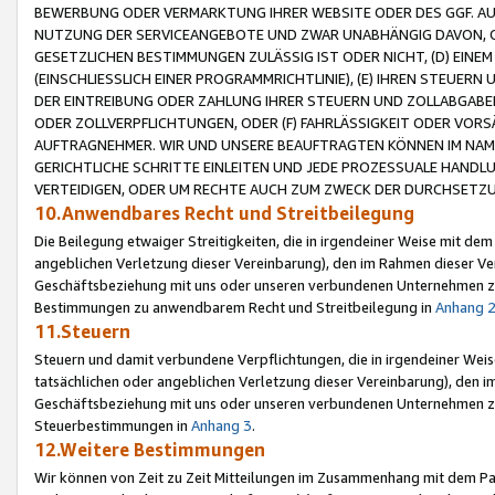
BEWERBUNG ODER VERMARKTUNG IHRER WEBSITE ODER DES GGF. AUF 
NUTZUNG DER SERVICEANGEBOTE UND ZWAR UNABHÄNGIG DAVON, O
GESETZLICHEN BESTIMMUNGEN ZULÄSSIG IST ODER NICHT, (D) EINE
(EINSCHLIESSLICH EINER PROGRAMMRICHTLINIE), (E) IHREN STEUER
DER EINTREIBUNG ODER ZAHLUNG IHRER STEUERN UND ZOLLABGAB
ODER ZOLLVERPFLICHTUNGEN, ODER (F) FAHRLÄSSIGKEIT ODER VORS
AUFTRAGNEHMER. WIR UND UNSERE BEAUFTRAGTEN KÖNNEN IM NAME
GERICHTLICHE SCHRITTE EINLEITEN UND JEDE PROZESSUALE HAND
VERTEIDIGEN, ODER UM RECHTE AUCH ZUM ZWECK DER DURCHSETZU
10.Anwendbares Recht und Streitbeilegung
Die Beilegung etwaiger Streitigkeiten, die in irgendeiner Weise mit de
angeblichen Verletzung dieser Vereinbarung), den im Rahmen dieser Ve
Geschäftsbeziehung mit uns oder unseren verbundenen Unternehmen zu
Bestimmungen zu anwendbarem Recht und Streitbeilegung in
Anhang 
11.Steuern
Steuern und damit verbundene Verpflichtungen, die in irgendeiner Wei
tatsächlichen oder angeblichen Verletzung dieser Vereinbarung), den 
Geschäftsbeziehung mit uns oder unseren verbundenen Unternehmen z
Steuerbestimmungen in
Anhang 3
.
12.Weitere Bestimmungen
Wir können von Zeit zu Zeit Mitteilungen im Zusammenhang mit dem Par