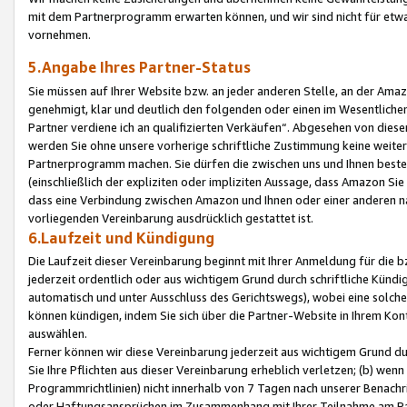
mit dem Partnerprogramm erwarten können, und wir sind nicht für etwa
vornehmen.
5.Angabe Ihres Partner-Status
Sie müssen auf Ihrer Website bzw. an jeder anderen Stelle, an der Am
genehmigt, klar und deutlich den folgenden oder einen im Wesentlichen
Partner verdiene ich an qualifizierten Verkäufen“. Abgesehen von die
werden Sie ohne unsere vorherige schriftliche Zustimmung keine weite
Partnerprogramm machen. Sie dürfen die zwischen uns und Ihnen best
(einschließlich der expliziten oder impliziten Aussage, dass Amazon Si
dass eine Verbindung zwischen Amazon und Ihnen oder einer anderen natü
vorliegenden Vereinbarung ausdrücklich gestattet ist.
6.Laufzeit und Kündigung
Die Laufzeit dieser Vereinbarung beginnt mit Ihrer Anmeldung für die 
jederzeit ordentlich oder aus wichtigem Grund durch schriftliche Kündi
automatisch und unter Ausschluss des Gerichtswegs), wobei eine solch
können kündigen, indem Sie sich über die Partner-Website in Ihrem Ko
auswählen.
Ferner können wir diese Vereinbarung jederzeit aus wichtigem Grund dur
Sie Ihre Pflichten aus dieser Vereinbarung erheblich verletzen; (b) wen
Programmrichtlinien) nicht innerhalb von 7 Tagen nach unserer Benachr
oder Haftungsansprüchen im Zusammenhang mit Ihrer Teilnahme am Pa