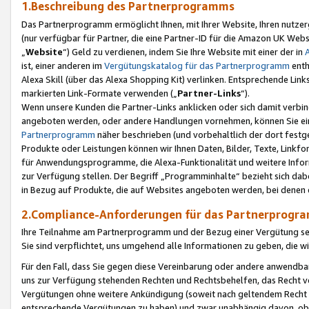
1.Beschreibung des Partnerprogramms
Das Partnerprogramm ermöglicht Ihnen, mit Ihrer Website, Ihren nutzer
(nur verfügbar für Partner, die eine Partner-ID für die Amazon UK We
„
Website
“) Geld zu verdienen, indem Sie Ihre Website mit einer der in
ist, einer anderen im
Vergütungskatalog für das Partnerprogramm
enth
Alexa Skill (über das Alexa Shopping Kit) verlinken. Entsprechende Lin
markierten Link-Formate verwenden („
Partner-Links
“).
Wenn unsere Kunden die Partner-Links anklicken oder sich damit verbi
angeboten werden, oder andere Handlungen vornehmen, können Sie eine
Partnerprogramm
näher beschrieben (und vorbehaltlich der dort festg
Produkte oder Leistungen können wir Ihnen Daten, Bilder, Texte, Linkfo
für Anwendungsprogramme, die Alexa-Funktionalität und weitere Inf
zur Verfügung stellen. Der Begriff „Programminhalte“ bezieht sich dabe
in Bezug auf Produkte, die auf Websites angeboten werden, bei denen 
2.Compliance-Anforderungen für das Partnerprog
Ihre Teilnahme am Partnerprogramm und der Bezug einer Vergütung setz
Sie sind verpflichtet, uns umgehend alle Informationen zu geben, die w
Für den Fall, dass Sie gegen diese Vereinbarung oder andere anwendba
uns zur Verfügung stehenden Rechten und Rechtsbehelfen, das Recht vo
Vergütungen ohne weitere Ankündigung (soweit nach geltendem Recht z
entsprechende Vergütungen zu haben) und zwar unabhängig davon, ob 