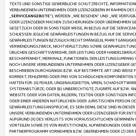
TEXTE UND SONSTIGE GEWERBLICHE SCHUTZRECHTE, INFORMATIONE
VERBUNDENEN UNTERNEHMEN ODER LIZENZGEBERN IM RAHMEN DES
„
SERVICEANGEBOTE
“), WERDEN „WIE BESEHEN“ UND „WIE VERFÜ
ODER LIZENZGEBER MACHEN ZUSICHERUNGEN ODER ÜBERNEHMEN GEW
GESETZLICH ODER IN SONSTIGER WEISE, IN BEZUG AUF DIE SERVI
SCHLIESSEN JEGLICHE GEWÄHRLEISTUNGEN IN BEZUG AUF DIE SERVI
GEWÄHRLEISTUNGEN BEZÜGLICH RECHTSMÄNGELN, MARKTGÄNGIGKEIT
VERWENDUNGSZWECK, NICHTVERLETZUNG SOWIE GEWÄHRLEISTUNGEN 
ÜBLICHEN GESCHÄFTSVERKEHR, DER LEISTUNG ODER HANDELSBRÄUCH
BESCHAFFENHEIT, MERKMALE, FUNKTIONEN, DEN LEISTUNGSUMFANG 
NOCH UNSERE VERBUNDENEN UNTERNEHMEN ODER LIZENZGEBER GEWÄ
BESCHRIEBEN DURCHGÄNGIG BZW. AUF BESTIMMTE ART UND WEISE
KORREKT, FEHLERFREI ODER FREI VON SCHÄDLICHEN KOMPONENTEN
HAFTEN FÜR: (A) FEHLER, UNGENAUIGKEITEN, VIREN, SCHADSOFTW
SYSTEMABSTÜRZE; ODER (B) UNBERECHTIGTE ZUGRIFFE AUF BZW. 
WEBSITE ODER VON DATEN, BILDERN, TEXTEN ODER SONSTIGEN INF
ODER EINER ANDEREN NATÜRLICHEN ODER JURISTISCHEN PERSON OD
GEWÄHRLEISTUNGSANSPRÜCHE, ES SEIN DENN, DIESE SIND IN DIES
UNSERE VERBUNDENEN UNTERNEHMEN ODER LIZENZGEBER FÜR EN
AUFGRUND (X) DES VERLUSTS VON VORAUSSICHTLICHEN GEWINNEN
VORTEILEN SOWIE (Y) VON INVESTITIONEN, AUFWENDUNGEN ODER VE
PARTNERPROGRAMM VORNEHMEN BZW. ÜBERNEHMEN ODER (Z) DER 