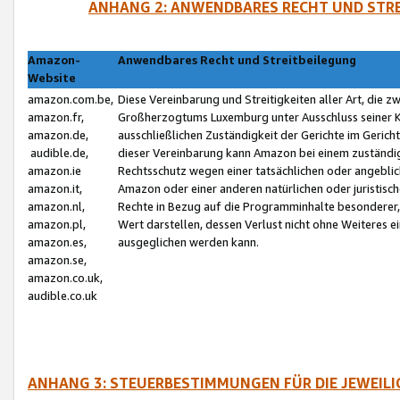
ANHANG 2: ANWENDBARES RECHT UND STRE
Amazon-
Anwendbares Recht und Streitbeilegung
Website
amazon.com.be,
Diese Vereinbarung und Streitigkeiten aller Art, die 
amazon.fr,
Großherzogtums Luxemburg unter Ausschluss seiner Kol
amazon.de,
ausschließlichen Zuständigkeit der Gerichte im Geri
audible.de,
dieser Vereinbarung kann Amazon bei einem zuständig
amazon.ie
Rechtsschutz wegen einer tatsächlichen oder angebli
amazon.it,
Amazon oder einer anderen natürlichen oder juristisc
amazon.nl,
Rechte in Bezug auf die Programminhalte besonderer,
amazon.pl,
Wert darstellen, dessen Verlust nicht ohne Weiteres e
amazon.es,
ausgeglichen werden kann.
amazon.se,
amazon.co.uk,
audible.co.uk
ANHANG 3: STEUERBESTIMMUNGEN FÜR DIE JEWEIL