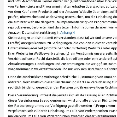
und SMS-Nachrichten. Ferner dürfen wir (a) Informationen über Ihre We
von Partner-Links und Programminhalten erhalten überwachen, aufzei
vor dem Kauf eines Produkts auf der Amazon-Website über einen auf Ih
prüfen, überwachen und anderweitig untersuchen, um die Einhaltung dies
die auf Ihrer Website dargestellte Implementierung von Programminhalt
reproduzieren, verbreiten und darstellen. Informationen darüber, wie w
Amazon-Datenschutzerklärung in
Anhang 4
.
Sie bestätigen und sind damit einverstanden, dass (a) wir und unsere 
(Traffic) anregen können, zu Bedingungen, die von den in dieser Vere
Unternehmen jederzeit (unmittelbar oder mittelbar) Websites oder Appl
Ihrer Website im Wettbewerb stehen, (c) ein Versäumnis unsererseits, I
Verzicht auf unser Recht darstellt, die betroffene oder eine andere B
Aktualisierungen, Handlungen und Zustimmungen, die wir ggf. im Rahme
vorgenommen bzw. erteilt werden und nur wirksam sind, wenn sie schri
Ohne die ausdrückliche vorherige schriftliche Zustimmung von Amazon
abtreten. Vorbehaltlich dieser Einschränkung ist diese Vereinbarung f
rechtlich bindend, gegenüber den Parteien und ihren jeweiligen Rech
Diese Vereinbarung umfasst die jeweils aktuellste Fassung aller Richtli
dieser Vereinbarung Bezug genommen wird und alle anderen Richtlinie
des Partnerprogramms zur Verfügung gestellt werden („
Programmric
verpflichten sich zu deren Einhaltung. Im Falle von Widersprüchen zwi
maßgeblich. Im Falle von Widersprüchen zwischen dieser Vereinbarun