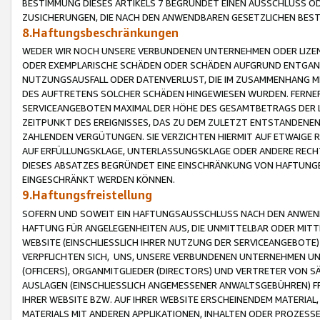
BESTIMMUNG DIESES ARTIKELS 7 BEGRÜNDET EINEN AUSSCHLUSS 
ZUSICHERUNGEN, DIE NACH DEN ANWENDBAREN GESETZLICHEN BE
8.Haftungsbeschränkungen
WEDER WIR NOCH UNSERE VERBUNDENEN UNTERNEHMEN ODER LIZEN
ODER EXEMPLARISCHE SCHÄDEN ODER SCHÄDEN AUFGRUND ENTGANG
NUTZUNGSAUSFALL ODER DATENVERLUST, DIE IM ZUSAMMENHANG MI
DES AUFTRETENS SOLCHER SCHÄDEN HINGEWIESEN WURDEN. FERN
SERVICEANGEBOTEN MAXIMAL DER HÖHE DES GESAMTBETRAGS DER 
ZEITPUNKT DES EREIGNISSES, DAS ZU DEM ZULETZT ENTSTANDENE
ZAHLENDEN VERGÜTUNGEN. SIE VERZICHTEN HIERMIT AUF ETWAIGE 
AUF ERFÜLLUNGSKLAGE, UNTERLASSUNGSKLAGE ODER ANDERE RECHT
DIESES ABSATZES BEGRÜNDET EINE EINSCHRÄNKUNG VON HAFTUNG
EINGESCHRÄNKT WERDEN KÖNNEN.
9.Haftungsfreistellung
SOFERN UND SOWEIT EIN HAFTUNGSAUSSCHLUSS NACH DEN ANWENDB
HAFTUNG FÜR ANGELEGENHEITEN AUS, DIE UNMITTELBAR ODER MITT
WEBSITE (EINSCHLIESSLICH IHRER NUTZUNG DER SERVICEANGEBOTE)
VERPFLICHTEN SICH, UNS, UNSERE VERBUNDENEN UNTERNEHMEN UN
(OFFICERS), ORGANMITGLIEDER (DIRECTORS) UND VERTRETER VON 
AUSLAGEN (EINSCHLIESSLICH ANGEMESSENER ANWALTSGEBÜHREN) FR
IHRER WEBSITE BZW. AUF IHRER WEBSITE ERSCHEINENDEM MATERIAL
MATERIALS MIT ANDEREN APPLIKATIONEN, INHALTEN ODER PROZESSE