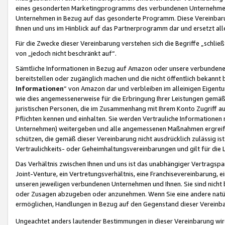
eines gesonderten Marketingprogramms des verbundenen Unternehmens
Unternehmen in Bezug auf das gesonderte Programm. Diese Vereinbarung
Ihnen und uns im Hinblick auf das Partnerprogramm dar und ersetzt al
Für die Zwecke dieser Vereinbarung verstehen sich die Begriffe „schließ
von „jedoch nicht beschränkt auf“.
Sämtliche Informationen in Bezug auf Amazon oder unsere verbunde
bereitstellen oder zugänglich machen und die nicht öffentlich bekannt bz
Informationen
“ von Amazon dar und verbleiben im alleinigen Eigent
wie dies angemessenerweise für die Erbringung Ihrer Leistungen gemäß d
juristischen Personen, die im Zusammenhang mit Ihrem Konto Zugriff au
Pflichten kennen und einhalten. Sie werden Vertrauliche Informationen 
Unternehmen) weitergeben und alle angemessenen Maßnahmen ergreifen
schützen, die gemäß dieser Vereinbarung nicht ausdrücklich zulässig is
Vertraulichkeits- oder Geheimhaltungsvereinbarungen und gilt für die
Das Verhältnis zwischen Ihnen und uns ist das unabhängiger Vertragspa
Joint-Venture, ein Vertretungsverhältnis, eine Franchisevereinbarung, 
unseren jeweiligen verbundenen Unternehmen und Ihnen. Sie sind ni
oder Zusagen abzugeben oder anzunehmen. Wenn Sie eine andere natürli
ermöglichen, Handlungen in Bezug auf den Gegenstand dieser Vereinbar
Ungeachtet anders lautender Bestimmungen in dieser Vereinbarung wird