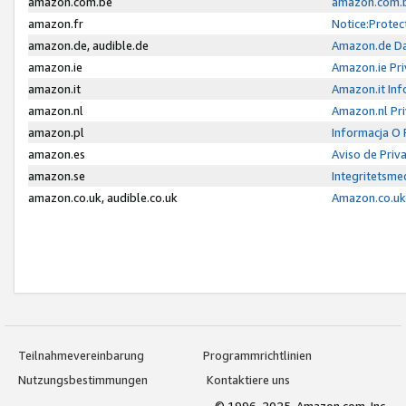
amazon.com.be
amazon.com.b
amazon.fr
Notice:Protec
amazon.de, audible.de
Amazon.de Da
amazon.ie
Amazon.ie Pri
amazon.it
Amazon.it Inf
amazon.nl
Amazon.nl Pri
amazon.pl
Informacja O
amazon.es
Aviso de Priv
amazon.se
Integritetsm
amazon.co.uk, audible.co.uk
Amazon.co.uk 
Teilnahmevereinbarung
Programmrichtlinien
Nutzungsbestimmungen
Kontaktiere uns