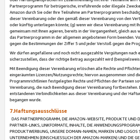
Partnerprogramm für betrügerische, irreführende oder illegale Zwecke
Amazon durch Sie oder Ihre Teilnahme am Partnerprogramm beschädig
dieser Vereinbarung oder den gemäß dieser Vereinbarung von den Vertr
oder künftig unterliegen könnte; (g) wenn wir diese Vereinbarung mit I
gemeinsam mit Ihnen agieren, bereits in der Vergangenheit, gleich aus
das Partnerprogramm in der allgemein angebotenen Form beenden. Vors
gegen die Bestimmungen der Ziffer 5 und jeder Verstoß gegen die Prog
Wir dürfen angefallene und noch nicht ausgezahlte Vergütungen nach 
sicherzustellen, dass der richtige Betrag ausgezahlt wird (beispielsw
Mit Beendigung dieser Vereinbarung erlöschen alle Rechte und Pflichte
eingeräumten Lizenzen/Nutzungsrechte; hiervon ausgenommen sind die in 
Programmrichtlinien festgelegten Rechte und Pflichten der Parteien sow
Vereinbarung, die nach Beendigung dieser Vereinbarung fortbestehen. D
entstandenen Verbindlichkeiten aus dieser Vereinbarung und der Haft
begangen wurde.
7.Haftungsausschlüsse
DAS PARTNERPROGRAMM, DIE AMAZON-WEBSITE, PRODUKTE UND DI
PARTNER-LINKS, LINKFORMATE, INHALTE, DIE ANWENDUNGSPROGR
PRODUKTWERBUNG, UNSERE DOMAIN-NAMEN, MARKEN UND LOGOS S
UNTERNEHMEN (EINSCHLIESSLICH DER AMAZON-MARKEN) UND DIE GE