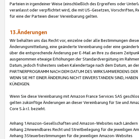
Parteien in irgendeiner Weise (einschließlich des Ergreifens oder Unt
veranlasst oder verpflichtet wird, die mit US-Gesetzen, Vorschriften,
für eine der Parteien dieser Vereinbarung gelten.
13.Änderungen
Wir behalten uns das Recht vor, einzelne oder alle Bestimmungen diese
Änderungsmitteilung, eine geänderte Vereinbarung oder eine geänderte 
über die entsprechende Änderung per E-Mail an Ihre zu diesem Zeitpun
ausgenommen etwaige Erhöhungen der Standardvergütung im Rahmen
Datum, jedoch frühestens sieben Kalendertage nach dem Datum, an de
PARTNERPROGRAMM NACH DEM DATUM DES WIRKSAMWERDENS DER Ä
WENN SIE MIT EINER ÄNDERUNG NICHT EINVERSTANDEN SIND, HABEN S
KÜNDIGEN.
Wenn Sie diese Vereinbarung mit Amazon France Services SAS geschlo
gelten zukünftige Änderungen an dieser Vereinbarung für Sie und Ama
Core S.à r.l. bezieht.
Anhang 1Amazon-Gesellschaften und Amazon-Websites nach Ländern
Anhang 2Anwendbares Recht und Streitbeilegung für die jeweiligen 
Anhang 3Steuerbestimmungen für die jeweiligen Amazon-Websites