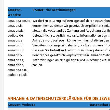
Amazon-
Steuerliche Bestimmungen
Website
amazon.com.be,
Wir dürfen in Bezug auf Beträge, auf deren Auszahlun
amazon.fr,
vornehmen, zu denen wir gesetzlich verpflichtet sind
amazon.de,
stellen die vollständige Zahlung und Abgeltung der 
audible.de,
gelegentlich steuerlich relevante Informationen von I
amazon.ie
Anfrage nicht vorlegen, können wir (kumulativ zu de
amazon.it,
Vergütung so lange einbehalten, bis Sie uns diese Inf
amazon.nl,
dass wir Sie betreffend nicht zur Einholung steuerlich 
amazon.pl,
könnten Sie gesetzlich verpflichtet sein, Amazon Meh
amazon.es,
Anforderungen an eine gültige MwSt.-Rechnung erfüllt
amazon.se,
zahlen.
amazon.co.uk,
audible.co.uk
ANHANG 4: DATENSCHUTZERKLÄRUNG FÜR DIE JEWE
Amazon-Website
Datenschutz