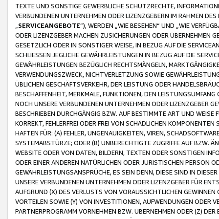
TEXTE UND SONSTIGE GEWERBLICHE SCHUTZRECHTE, INFORMATIONE
VERBUNDENEN UNTERNEHMEN ODER LIZENZGEBERN IM RAHMEN DES
„
SERVICEANGEBOTE
“), WERDEN „WIE BESEHEN“ UND „WIE VERFÜ
ODER LIZENZGEBER MACHEN ZUSICHERUNGEN ODER ÜBERNEHMEN GEW
GESETZLICH ODER IN SONSTIGER WEISE, IN BEZUG AUF DIE SERVI
SCHLIESSEN JEGLICHE GEWÄHRLEISTUNGEN IN BEZUG AUF DIE SERVI
GEWÄHRLEISTUNGEN BEZÜGLICH RECHTSMÄNGELN, MARKTGÄNGIGKEIT
VERWENDUNGSZWECK, NICHTVERLETZUNG SOWIE GEWÄHRLEISTUNGEN 
ÜBLICHEN GESCHÄFTSVERKEHR, DER LEISTUNG ODER HANDELSBRÄUCH
BESCHAFFENHEIT, MERKMALE, FUNKTIONEN, DEN LEISTUNGSUMFANG 
NOCH UNSERE VERBUNDENEN UNTERNEHMEN ODER LIZENZGEBER GEWÄ
BESCHRIEBEN DURCHGÄNGIG BZW. AUF BESTIMMTE ART UND WEISE
KORREKT, FEHLERFREI ODER FREI VON SCHÄDLICHEN KOMPONENTEN
HAFTEN FÜR: (A) FEHLER, UNGENAUIGKEITEN, VIREN, SCHADSOFTW
SYSTEMABSTÜRZE; ODER (B) UNBERECHTIGTE ZUGRIFFE AUF BZW. 
WEBSITE ODER VON DATEN, BILDERN, TEXTEN ODER SONSTIGEN INF
ODER EINER ANDEREN NATÜRLICHEN ODER JURISTISCHEN PERSON OD
GEWÄHRLEISTUNGSANSPRÜCHE, ES SEIN DENN, DIESE SIND IN DIES
UNSERE VERBUNDENEN UNTERNEHMEN ODER LIZENZGEBER FÜR EN
AUFGRUND (X) DES VERLUSTS VON VORAUSSICHTLICHEN GEWINNEN
VORTEILEN SOWIE (Y) VON INVESTITIONEN, AUFWENDUNGEN ODER VE
PARTNERPROGRAMM VORNEHMEN BZW. ÜBERNEHMEN ODER (Z) DER 