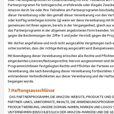
Partnerprogramm für betrügerische, irreführende oder illegale Zwecke
Amazon durch Sie oder Ihre Teilnahme am Partnerprogramm beschädig
dieser Vereinbarung oder den gemäß dieser Vereinbarung von den Vertr
oder künftig unterliegen könnte; (g) wenn wir diese Vereinbarung mit I
gemeinsam mit Ihnen agieren, bereits in der Vergangenheit, gleich aus
das Partnerprogramm in der allgemein angebotenen Form beenden. Vors
gegen die Bestimmungen der Ziffer 5 und jeder Verstoß gegen die Prog
Wir dürfen angefallene und noch nicht ausgezahlte Vergütungen nach 
sicherzustellen, dass der richtige Betrag ausgezahlt wird (beispielsw
Mit Beendigung dieser Vereinbarung erlöschen alle Rechte und Pflichte
eingeräumten Lizenzen/Nutzungsrechte; hiervon ausgenommen sind die in 
Programmrichtlinien festgelegten Rechte und Pflichten der Parteien sow
Vereinbarung, die nach Beendigung dieser Vereinbarung fortbestehen. D
entstandenen Verbindlichkeiten aus dieser Vereinbarung und der Haft
begangen wurde.
7.Haftungsausschlüsse
DAS PARTNERPROGRAMM, DIE AMAZON-WEBSITE, PRODUKTE UND DI
PARTNER-LINKS, LINKFORMATE, INHALTE, DIE ANWENDUNGSPROGR
PRODUKTWERBUNG, UNSERE DOMAIN-NAMEN, MARKEN UND LOGOS S
UNTERNEHMEN (EINSCHLIESSLICH DER AMAZON-MARKEN) UND DIE GE