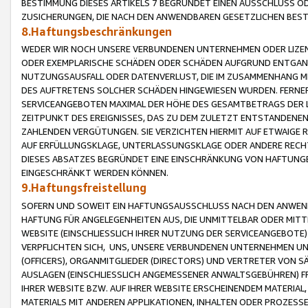
BESTIMMUNG DIESES ARTIKELS 7 BEGRÜNDET EINEN AUSSCHLUSS 
ZUSICHERUNGEN, DIE NACH DEN ANWENDBAREN GESETZLICHEN BE
8.Haftungsbeschränkungen
WEDER WIR NOCH UNSERE VERBUNDENEN UNTERNEHMEN ODER LIZEN
ODER EXEMPLARISCHE SCHÄDEN ODER SCHÄDEN AUFGRUND ENTGANG
NUTZUNGSAUSFALL ODER DATENVERLUST, DIE IM ZUSAMMENHANG MI
DES AUFTRETENS SOLCHER SCHÄDEN HINGEWIESEN WURDEN. FERN
SERVICEANGEBOTEN MAXIMAL DER HÖHE DES GESAMTBETRAGS DER 
ZEITPUNKT DES EREIGNISSES, DAS ZU DEM ZULETZT ENTSTANDENE
ZAHLENDEN VERGÜTUNGEN. SIE VERZICHTEN HIERMIT AUF ETWAIGE 
AUF ERFÜLLUNGSKLAGE, UNTERLASSUNGSKLAGE ODER ANDERE RECHT
DIESES ABSATZES BEGRÜNDET EINE EINSCHRÄNKUNG VON HAFTUNG
EINGESCHRÄNKT WERDEN KÖNNEN.
9.Haftungsfreistellung
SOFERN UND SOWEIT EIN HAFTUNGSAUSSCHLUSS NACH DEN ANWENDB
HAFTUNG FÜR ANGELEGENHEITEN AUS, DIE UNMITTELBAR ODER MITT
WEBSITE (EINSCHLIESSLICH IHRER NUTZUNG DER SERVICEANGEBOTE)
VERPFLICHTEN SICH, UNS, UNSERE VERBUNDENEN UNTERNEHMEN UN
(OFFICERS), ORGANMITGLIEDER (DIRECTORS) UND VERTRETER VON 
AUSLAGEN (EINSCHLIESSLICH ANGEMESSENER ANWALTSGEBÜHREN) FR
IHRER WEBSITE BZW. AUF IHRER WEBSITE ERSCHEINENDEM MATERIAL
MATERIALS MIT ANDEREN APPLIKATIONEN, INHALTEN ODER PROZESSE