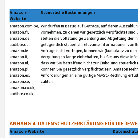
Amazon-
Steuerliche Bestimmungen
Website
amazon.com.be,
Wir dürfen in Bezug auf Beträge, auf deren Auszahlun
amazon.fr,
vornehmen, zu denen wir gesetzlich verpflichtet sind
amazon.de,
stellen die vollständige Zahlung und Abgeltung der 
audible.de,
gelegentlich steuerlich relevante Informationen von I
amazon.ie
Anfrage nicht vorlegen, können wir (kumulativ zu de
amazon.it,
Vergütung so lange einbehalten, bis Sie uns diese Inf
amazon.nl,
dass wir Sie betreffend nicht zur Einholung steuerlich 
amazon.pl,
könnten Sie gesetzlich verpflichtet sein, Amazon Meh
amazon.es,
Anforderungen an eine gültige MwSt.-Rechnung erfüllt
amazon.se,
zahlen.
amazon.co.uk,
audible.co.uk
ANHANG 4: DATENSCHUTZERKLÄRUNG FÜR DIE JEWE
Amazon-Website
Datenschutz