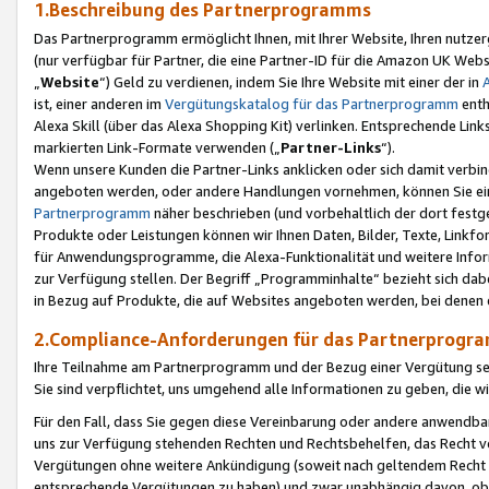
1.Beschreibung des Partnerprogramms
Das Partnerprogramm ermöglicht Ihnen, mit Ihrer Website, Ihren nutzer
(nur verfügbar für Partner, die eine Partner-ID für die Amazon UK We
„
Website
“) Geld zu verdienen, indem Sie Ihre Website mit einer der in
ist, einer anderen im
Vergütungskatalog für das Partnerprogramm
enth
Alexa Skill (über das Alexa Shopping Kit) verlinken. Entsprechende Lin
markierten Link-Formate verwenden („
Partner-Links
“).
Wenn unsere Kunden die Partner-Links anklicken oder sich damit verbi
angeboten werden, oder andere Handlungen vornehmen, können Sie eine
Partnerprogramm
näher beschrieben (und vorbehaltlich der dort festg
Produkte oder Leistungen können wir Ihnen Daten, Bilder, Texte, Linkfo
für Anwendungsprogramme, die Alexa-Funktionalität und weitere Inf
zur Verfügung stellen. Der Begriff „Programminhalte“ bezieht sich dabe
in Bezug auf Produkte, die auf Websites angeboten werden, bei denen 
2.Compliance-Anforderungen für das Partnerprog
Ihre Teilnahme am Partnerprogramm und der Bezug einer Vergütung setz
Sie sind verpflichtet, uns umgehend alle Informationen zu geben, die w
Für den Fall, dass Sie gegen diese Vereinbarung oder andere anwendba
uns zur Verfügung stehenden Rechten und Rechtsbehelfen, das Recht vo
Vergütungen ohne weitere Ankündigung (soweit nach geltendem Recht z
entsprechende Vergütungen zu haben) und zwar unabhängig davon, ob 