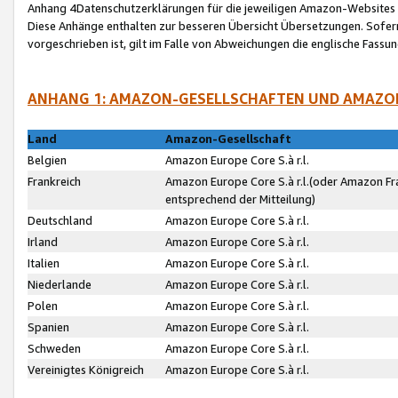
Anhang 4Datenschutzerklärungen für die jeweiligen Amazon-Websites
Diese Anhänge enthalten zur besseren Übersicht Übersetzungen. Sofe
vorgeschrieben ist, gilt im Falle von Abweichungen die englische Fass
ANHANG 1: AMAZON-GESELLSCHAFTEN UND AMAZO
Land
Amazon-Gesellschaft
Belgien
Amazon Europe Core S.à r.l.
Frankreich
Amazon Europe Core S.à r.l.(oder Amazon Fr
entsprechend der Mitteilung)
Deutschland
Amazon Europe Core S.à r.l.
Irland
Amazon Europe Core S.à r.l.
Italien
Amazon Europe Core S.à r.l.
Niederlande
Amazon Europe Core S.à r.l.
Polen
Amazon Europe Core S.à r.l.
Spanien
Amazon Europe Core S.à r.l.
Schweden
Amazon Europe Core S.à r.l.
Vereinigtes Königreich
Amazon Europe Core S.à r.l.