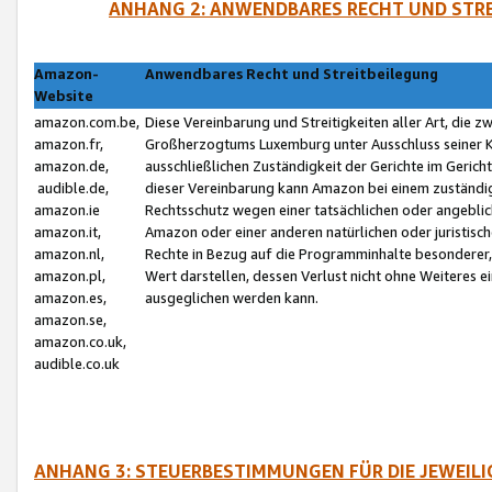
ANHANG 2: ANWENDBARES RECHT UND STRE
Amazon-
Anwendbares Recht und Streitbeilegung
Website
amazon.com.be,
Diese Vereinbarung und Streitigkeiten aller Art, die 
amazon.fr,
Großherzogtums Luxemburg unter Ausschluss seiner Kol
amazon.de,
ausschließlichen Zuständigkeit der Gerichte im Geri
audible.de,
dieser Vereinbarung kann Amazon bei einem zuständig
amazon.ie
Rechtsschutz wegen einer tatsächlichen oder angebli
amazon.it,
Amazon oder einer anderen natürlichen oder juristisc
amazon.nl,
Rechte in Bezug auf die Programminhalte besonderer,
amazon.pl,
Wert darstellen, dessen Verlust nicht ohne Weiteres e
amazon.es,
ausgeglichen werden kann.
amazon.se,
amazon.co.uk,
audible.co.uk
ANHANG 3: STEUERBESTIMMUNGEN FÜR DIE JEWEIL