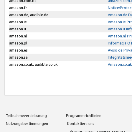
amazon.com.be
amazon.com.b
amazon.fr
Notice:Protec
amazon.de, audible.de
Amazon.de Da
amazon.ie
Amazon.ie Pri
amazon.it
Amazon.it Inf
amazon.nl
Amazon.nl Pri
amazon.pl
Informacja O
amazon.es
Aviso de Priv
amazon.se
Integritetsm
amazon.co.uk, audible.co.uk
Amazon.co.uk 
Teilnahmevereinbarung
Programmrichtlinien
Nutzungsbestimmungen
Kontaktiere uns