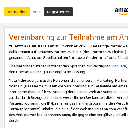
Anmelden
Registrieren
oder
Vereinbarung zur Teilnahme am 
zuletzt aktualisiert am
:
15. Oktober 2025
(Derzeitige Partner - 
Willkommen auf Amazons Partner-Website (die „
Partner-Website
“)
genannten Amazon-Gesellschaften („
Amazon
“ oder „
uns
“ oder ähnli
Übersetzungen stehen in folgenden Sprachen zur Verfügung :
Englisch
,
den Übersetzungen gilt die englische Fassung.
Natürliche oder juristische Personen, die an unserem Marketing-Partn
oder ein „
Partner
“), müssen die Vereinbarung zur Teilnahme am Ama
Ihrer Anmeldung auf bzw. Nutzung der Partner-Website stimmen Sie die
zu, die durch Bezugnahme einen wesentlichen Bestandteil dieser Verei
Partnerprogramm, die IP-Lizenz für das Partnerprogramm, den Vergütu
Partnerprogramm). Inhalte, die du auf der Website Amazon.com veröffe
des Verbots von Kundenrezensionen, die gegen eine Vergütung erstellt, 
durch.