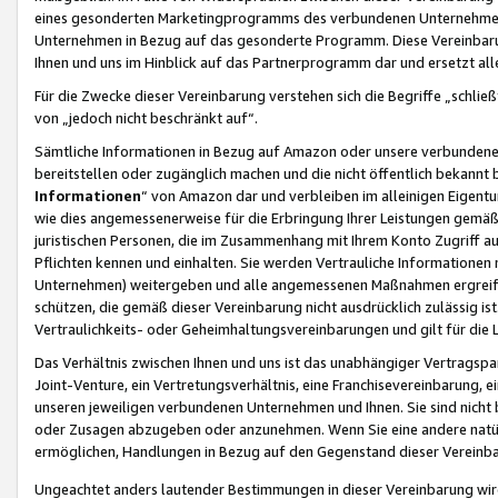
eines gesonderten Marketingprogramms des verbundenen Unternehmens
Unternehmen in Bezug auf das gesonderte Programm. Diese Vereinbarung
Ihnen und uns im Hinblick auf das Partnerprogramm dar und ersetzt al
Für die Zwecke dieser Vereinbarung verstehen sich die Begriffe „schließ
von „jedoch nicht beschränkt auf“.
Sämtliche Informationen in Bezug auf Amazon oder unsere verbunde
bereitstellen oder zugänglich machen und die nicht öffentlich bekannt bz
Informationen
“ von Amazon dar und verbleiben im alleinigen Eigent
wie dies angemessenerweise für die Erbringung Ihrer Leistungen gemäß d
juristischen Personen, die im Zusammenhang mit Ihrem Konto Zugriff au
Pflichten kennen und einhalten. Sie werden Vertrauliche Informationen 
Unternehmen) weitergeben und alle angemessenen Maßnahmen ergreifen
schützen, die gemäß dieser Vereinbarung nicht ausdrücklich zulässig is
Vertraulichkeits- oder Geheimhaltungsvereinbarungen und gilt für die
Das Verhältnis zwischen Ihnen und uns ist das unabhängiger Vertragspa
Joint-Venture, ein Vertretungsverhältnis, eine Franchisevereinbarung, 
unseren jeweiligen verbundenen Unternehmen und Ihnen. Sie sind ni
oder Zusagen abzugeben oder anzunehmen. Wenn Sie eine andere natürli
ermöglichen, Handlungen in Bezug auf den Gegenstand dieser Vereinbar
Ungeachtet anders lautender Bestimmungen in dieser Vereinbarung wird