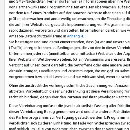
und SMS-Nachrichten. Ferner dürfen wir (a) Informationen über Ihre We
von Partner-Links und Programminhalten erhalten überwachen, aufzei
vor dem Kauf eines Produkts auf der Amazon-Website über einen auf Ih
prüfen, überwachen und anderweitig untersuchen, um die Einhaltung dies
die auf Ihrer Website dargestellte Implementierung von Programminhalt
reproduzieren, verbreiten und darstellen. Informationen darüber, wie w
Amazon-Datenschutzerklärung in
Anhang 4
.
Sie bestätigen und sind damit einverstanden, dass (a) wir und unsere 
(Traffic) anregen können, zu Bedingungen, die von den in dieser Vere
Unternehmen jederzeit (unmittelbar oder mittelbar) Websites oder Appl
Ihrer Website im Wettbewerb stehen, (c) ein Versäumnis unsererseits, I
Verzicht auf unser Recht darstellt, die betroffene oder eine andere B
Aktualisierungen, Handlungen und Zustimmungen, die wir ggf. im Rahme
vorgenommen bzw. erteilt werden und nur wirksam sind, wenn sie schri
Ohne die ausdrückliche vorherige schriftliche Zustimmung von Amazon
abtreten. Vorbehaltlich dieser Einschränkung ist diese Vereinbarung f
rechtlich bindend, gegenüber den Parteien und ihren jeweiligen Rech
Diese Vereinbarung umfasst die jeweils aktuellste Fassung aller Richtli
dieser Vereinbarung Bezug genommen wird und alle anderen Richtlinie
des Partnerprogramms zur Verfügung gestellt werden („
Programmric
verpflichten sich zu deren Einhaltung. Im Falle von Widersprüchen zwi
maßgeblich. Im Falle von Widersprüchen zwischen dieser Vereinbarun