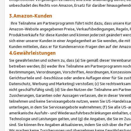
unbeschadet des Rechts von Amazon, Ersatz für darüber hinausgehen
3.Amazon-Kunden
Ihre Teilnahme am Partnerprogramm führt nicht dazu, dass unsere Kun
Amazon-Website angegebenen Preise, Verkaufsbedingungen, Regeln, Ri
Produktverkäufe für diese Kunden und können jederzeit geändert werde
sich einer unserer Kunden in einer Angelegenheit an Sie wenden, die 
Kunden mitteilen, dass er für Kundenservice-Fragen den auf der Ama
4.Gewährleistungen
Sie gewährleisten und sichern zu, dass (a) Sie gemäß dieser Vereinba
betreiben werden; (b) weder Ihre Teilnahme am Partnerprogramm noch d
Bestimmungen, Verordnungen, Vorschriften, Anordnungen, Konzessionen,
Gerichtsurteile und -beschlüsse oder andere Auflagen einer für Sie zu
Datenschutz, Werbung und Marketing) verstoßen; (c) Sie rechtswirksam 
nicht geschäftsfähig sind); (d) Sie den Nutzen der Teilnahme am Partne
Zusicherungen, Garantien oder Aussagen verlassen, die in dieser Verein
teilnehmen und keine Serviceangebote nutzen, wenn Sie US-Handelssa
unterliegen, in dem Sie Serviceangebote wahrnehmen; (f) Sie alle US
amerikanische Ausfuhr- und Wiederausfuhrbeschränkungen einhalten, 
Technologie und Leistungen gelten, und (g) die Angaben, die Sie im 
sind. Sie können Ihre Angaben aktualisieren, indem Sie sich über die 
Wir machen keine Zusicherungen und übernehmen keine Gewährleistun