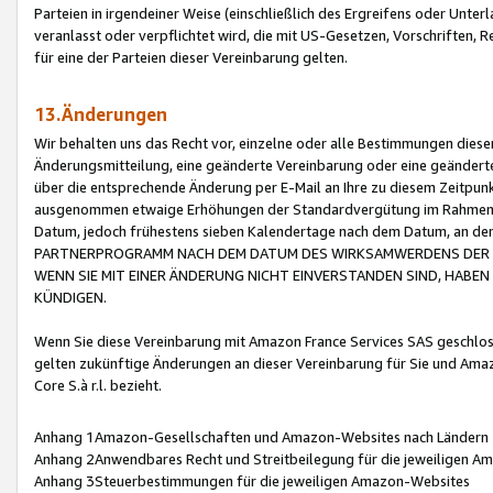
Parteien in irgendeiner Weise (einschließlich des Ergreifens oder Unt
veranlasst oder verpflichtet wird, die mit US-Gesetzen, Vorschriften,
für eine der Parteien dieser Vereinbarung gelten.
13.Änderungen
Wir behalten uns das Recht vor, einzelne oder alle Bestimmungen diese
Änderungsmitteilung, eine geänderte Vereinbarung oder eine geänderte 
über die entsprechende Änderung per E-Mail an Ihre zu diesem Zeitpun
ausgenommen etwaige Erhöhungen der Standardvergütung im Rahmen
Datum, jedoch frühestens sieben Kalendertage nach dem Datum, an de
PARTNERPROGRAMM NACH DEM DATUM DES WIRKSAMWERDENS DER Ä
WENN SIE MIT EINER ÄNDERUNG NICHT EINVERSTANDEN SIND, HABEN S
KÜNDIGEN.
Wenn Sie diese Vereinbarung mit Amazon France Services SAS geschlo
gelten zukünftige Änderungen an dieser Vereinbarung für Sie und Ama
Core S.à r.l. bezieht.
Anhang 1Amazon-Gesellschaften und Amazon-Websites nach Ländern
Anhang 2Anwendbares Recht und Streitbeilegung für die jeweiligen 
Anhang 3Steuerbestimmungen für die jeweiligen Amazon-Websites