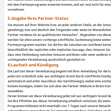
mit dem Partnerprogramm erwarten können, und wir sind nicht für etwa
vornehmen.
5.Angabe Ihres Partner-Status
Sie müssen auf Ihrer Website bzw. an jeder anderen Stelle, an der Am
genehmigt, klar und deutlich den folgenden oder einen im Wesentlichen
Partner verdiene ich an qualifizierten Verkäufen“. Abgesehen von die
werden Sie ohne unsere vorherige schriftliche Zustimmung keine weite
Partnerprogramm machen. Sie dürfen die zwischen uns und Ihnen best
(einschließlich der expliziten oder impliziten Aussage, dass Amazon Si
dass eine Verbindung zwischen Amazon und Ihnen oder einer anderen natü
vorliegenden Vereinbarung ausdrücklich gestattet ist.
6.Laufzeit und Kündigung
Die Laufzeit dieser Vereinbarung beginnt mit Ihrer Anmeldung für die 
jederzeit ordentlich oder aus wichtigem Grund durch schriftliche Kündi
automatisch und unter Ausschluss des Gerichtswegs), wobei eine solch
können kündigen, indem Sie sich über die Partner-Website in Ihrem Ko
auswählen.
Ferner können wir diese Vereinbarung jederzeit aus wichtigem Grund dur
Sie Ihre Pflichten aus dieser Vereinbarung erheblich verletzen; (b) wen
Programmrichtlinien) nicht innerhalb von 7 Tagen nach unserer Benachr
oder Haftungsansprüchen im Zusammenhang mit Ihrer Teilnahme am Pa