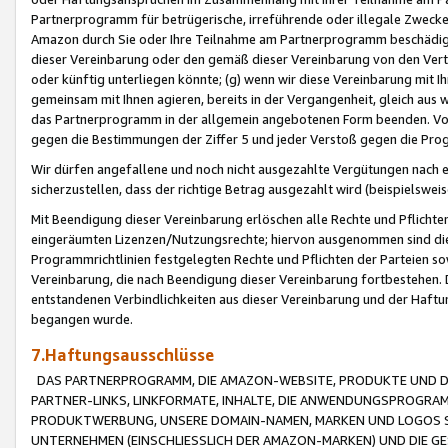
Partnerprogramm für betrügerische, irreführende oder illegale Zwecke
Amazon durch Sie oder Ihre Teilnahme am Partnerprogramm beschädig
dieser Vereinbarung oder den gemäß dieser Vereinbarung von den Vertr
oder künftig unterliegen könnte; (g) wenn wir diese Vereinbarung mit I
gemeinsam mit Ihnen agieren, bereits in der Vergangenheit, gleich aus
das Partnerprogramm in der allgemein angebotenen Form beenden. Vors
gegen die Bestimmungen der Ziffer 5 und jeder Verstoß gegen die Prog
Wir dürfen angefallene und noch nicht ausgezahlte Vergütungen nach 
sicherzustellen, dass der richtige Betrag ausgezahlt wird (beispielsw
Mit Beendigung dieser Vereinbarung erlöschen alle Rechte und Pflichte
eingeräumten Lizenzen/Nutzungsrechte; hiervon ausgenommen sind die in 
Programmrichtlinien festgelegten Rechte und Pflichten der Parteien sow
Vereinbarung, die nach Beendigung dieser Vereinbarung fortbestehen. D
entstandenen Verbindlichkeiten aus dieser Vereinbarung und der Haft
begangen wurde.
7.Haftungsausschlüsse
DAS PARTNERPROGRAMM, DIE AMAZON-WEBSITE, PRODUKTE UND DI
PARTNER-LINKS, LINKFORMATE, INHALTE, DIE ANWENDUNGSPROGR
PRODUKTWERBUNG, UNSERE DOMAIN-NAMEN, MARKEN UND LOGOS S
UNTERNEHMEN (EINSCHLIESSLICH DER AMAZON-MARKEN) UND DIE GE