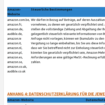
Amazon-
Steuerliche Bestimmungen
Website
amazon.com.be,
Wir dürfen in Bezug auf Beträge, auf deren Auszahlun
amazon.fr,
vornehmen, zu denen wir gesetzlich verpflichtet sind
amazon.de,
stellen die vollständige Zahlung und Abgeltung der 
audible.de,
gelegentlich steuerlich relevante Informationen von I
amazon.ie
Anfrage nicht vorlegen, können wir (kumulativ zu de
amazon.it,
Vergütung so lange einbehalten, bis Sie uns diese Inf
amazon.nl,
dass wir Sie betreffend nicht zur Einholung steuerlich 
amazon.pl,
könnten Sie gesetzlich verpflichtet sein, Amazon Meh
amazon.es,
Anforderungen an eine gültige MwSt.-Rechnung erfüllt
amazon.se,
zahlen.
amazon.co.uk,
audible.co.uk
ANHANG 4: DATENSCHUTZERKLÄRUNG FÜR DIE JEWE
Amazon-Website
Datenschutz