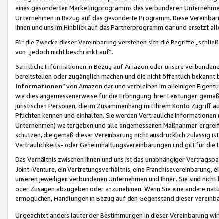
eines gesonderten Marketingprogramms des verbundenen Unternehmens
Unternehmen in Bezug auf das gesonderte Programm. Diese Vereinbarung
Ihnen und uns im Hinblick auf das Partnerprogramm dar und ersetzt al
Für die Zwecke dieser Vereinbarung verstehen sich die Begriffe „schließ
von „jedoch nicht beschränkt auf“.
Sämtliche Informationen in Bezug auf Amazon oder unsere verbunde
bereitstellen oder zugänglich machen und die nicht öffentlich bekannt bz
Informationen
“ von Amazon dar und verbleiben im alleinigen Eigent
wie dies angemessenerweise für die Erbringung Ihrer Leistungen gemäß d
juristischen Personen, die im Zusammenhang mit Ihrem Konto Zugriff au
Pflichten kennen und einhalten. Sie werden Vertrauliche Informationen 
Unternehmen) weitergeben und alle angemessenen Maßnahmen ergreifen
schützen, die gemäß dieser Vereinbarung nicht ausdrücklich zulässig is
Vertraulichkeits- oder Geheimhaltungsvereinbarungen und gilt für die
Das Verhältnis zwischen Ihnen und uns ist das unabhängiger Vertragspa
Joint-Venture, ein Vertretungsverhältnis, eine Franchisevereinbarung, 
unseren jeweiligen verbundenen Unternehmen und Ihnen. Sie sind ni
oder Zusagen abzugeben oder anzunehmen. Wenn Sie eine andere natürli
ermöglichen, Handlungen in Bezug auf den Gegenstand dieser Vereinbar
Ungeachtet anders lautender Bestimmungen in dieser Vereinbarung wird