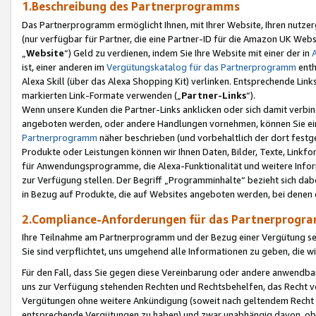
1.Beschreibung des Partnerprogramms
Das Partnerprogramm ermöglicht Ihnen, mit Ihrer Website, Ihren nutzer
(nur verfügbar für Partner, die eine Partner-ID für die Amazon UK We
„
Website
“) Geld zu verdienen, indem Sie Ihre Website mit einer der in
ist, einer anderen im
Vergütungskatalog für das Partnerprogramm
enth
Alexa Skill (über das Alexa Shopping Kit) verlinken. Entsprechende Lin
markierten Link-Formate verwenden („
Partner-Links
“).
Wenn unsere Kunden die Partner-Links anklicken oder sich damit verbi
angeboten werden, oder andere Handlungen vornehmen, können Sie eine
Partnerprogramm
näher beschrieben (und vorbehaltlich der dort festg
Produkte oder Leistungen können wir Ihnen Daten, Bilder, Texte, Linkfo
für Anwendungsprogramme, die Alexa-Funktionalität und weitere Inf
zur Verfügung stellen. Der Begriff „Programminhalte“ bezieht sich dabe
in Bezug auf Produkte, die auf Websites angeboten werden, bei denen 
2.Compliance-Anforderungen für das Partnerprog
Ihre Teilnahme am Partnerprogramm und der Bezug einer Vergütung setz
Sie sind verpflichtet, uns umgehend alle Informationen zu geben, die w
Für den Fall, dass Sie gegen diese Vereinbarung oder andere anwendba
uns zur Verfügung stehenden Rechten und Rechtsbehelfen, das Recht vo
Vergütungen ohne weitere Ankündigung (soweit nach geltendem Recht z
entsprechende Vergütungen zu haben) und zwar unabhängig davon, ob 