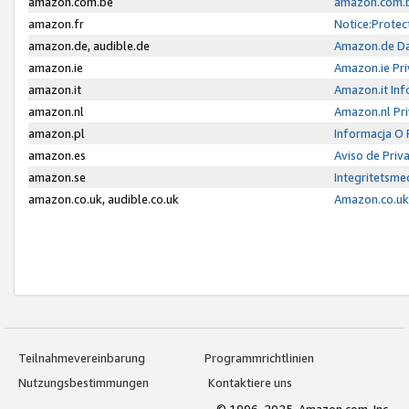
amazon.com.be
amazon.com.b
amazon.fr
Notice:Protec
amazon.de, audible.de
Amazon.de Da
amazon.ie
Amazon.ie Pri
amazon.it
Amazon.it Inf
amazon.nl
Amazon.nl Pri
amazon.pl
Informacja O
amazon.es
Aviso de Priv
amazon.se
Integritetsm
amazon.co.uk, audible.co.uk
Amazon.co.uk 
Teilnahmevereinbarung
Programmrichtlinien
Nutzungsbestimmungen
Kontaktiere uns