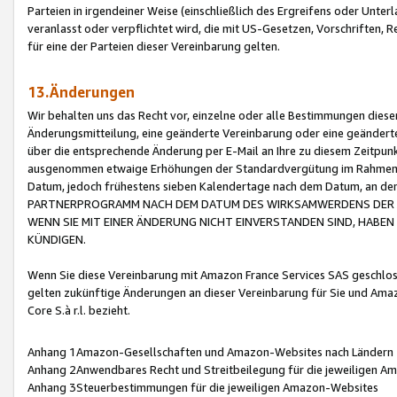
Parteien in irgendeiner Weise (einschließlich des Ergreifens oder Unt
veranlasst oder verpflichtet wird, die mit US-Gesetzen, Vorschriften,
für eine der Parteien dieser Vereinbarung gelten.
13.Änderungen
Wir behalten uns das Recht vor, einzelne oder alle Bestimmungen diese
Änderungsmitteilung, eine geänderte Vereinbarung oder eine geänderte 
über die entsprechende Änderung per E-Mail an Ihre zu diesem Zeitpun
ausgenommen etwaige Erhöhungen der Standardvergütung im Rahmen
Datum, jedoch frühestens sieben Kalendertage nach dem Datum, an de
PARTNERPROGRAMM NACH DEM DATUM DES WIRKSAMWERDENS DER Ä
WENN SIE MIT EINER ÄNDERUNG NICHT EINVERSTANDEN SIND, HABEN S
KÜNDIGEN.
Wenn Sie diese Vereinbarung mit Amazon France Services SAS geschlo
gelten zukünftige Änderungen an dieser Vereinbarung für Sie und Ama
Core S.à r.l. bezieht.
Anhang 1Amazon-Gesellschaften und Amazon-Websites nach Ländern
Anhang 2Anwendbares Recht und Streitbeilegung für die jeweiligen 
Anhang 3Steuerbestimmungen für die jeweiligen Amazon-Websites