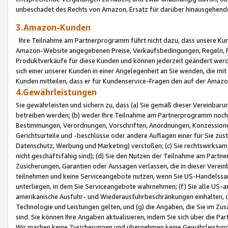
unbeschadet des Rechts von Amazon, Ersatz für darüber hinausgehen
3.Amazon-Kunden
Ihre Teilnahme am Partnerprogramm führt nicht dazu, dass unsere Kun
Amazon-Website angegebenen Preise, Verkaufsbedingungen, Regeln, Ri
Produktverkäufe für diese Kunden und können jederzeit geändert werde
sich einer unserer Kunden in einer Angelegenheit an Sie wenden, die 
Kunden mitteilen, dass er für Kundenservice-Fragen den auf der Ama
4.Gewährleistungen
Sie gewährleisten und sichern zu, dass (a) Sie gemäß dieser Vereinba
betreiben werden; (b) weder Ihre Teilnahme am Partnerprogramm noch d
Bestimmungen, Verordnungen, Vorschriften, Anordnungen, Konzessionen,
Gerichtsurteile und -beschlüsse oder andere Auflagen einer für Sie zu
Datenschutz, Werbung und Marketing) verstoßen; (c) Sie rechtswirksam 
nicht geschäftsfähig sind); (d) Sie den Nutzen der Teilnahme am Partne
Zusicherungen, Garantien oder Aussagen verlassen, die in dieser Verein
teilnehmen und keine Serviceangebote nutzen, wenn Sie US-Handelssa
unterliegen, in dem Sie Serviceangebote wahrnehmen; (f) Sie alle US
amerikanische Ausfuhr- und Wiederausfuhrbeschränkungen einhalten, 
Technologie und Leistungen gelten, und (g) die Angaben, die Sie im 
sind. Sie können Ihre Angaben aktualisieren, indem Sie sich über die 
Wir machen keine Zusicherungen und übernehmen keine Gewährleistun