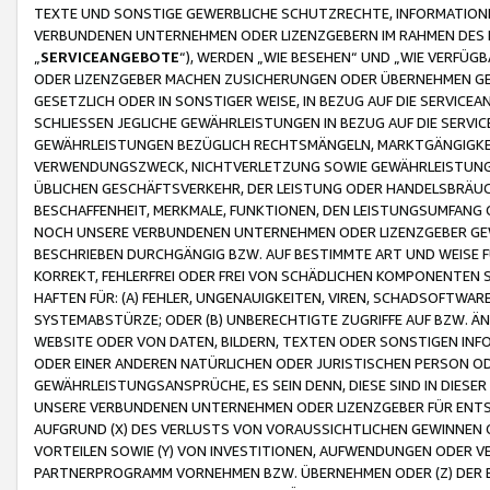
TEXTE UND SONSTIGE GEWERBLICHE SCHUTZRECHTE, INFORMATIONE
VERBUNDENEN UNTERNEHMEN ODER LIZENZGEBERN IM RAHMEN DES
„
SERVICEANGEBOTE
“), WERDEN „WIE BESEHEN“ UND „WIE VERFÜ
ODER LIZENZGEBER MACHEN ZUSICHERUNGEN ODER ÜBERNEHMEN GEW
GESETZLICH ODER IN SONSTIGER WEISE, IN BEZUG AUF DIE SERVI
SCHLIESSEN JEGLICHE GEWÄHRLEISTUNGEN IN BEZUG AUF DIE SERVI
GEWÄHRLEISTUNGEN BEZÜGLICH RECHTSMÄNGELN, MARKTGÄNGIGKEIT
VERWENDUNGSZWECK, NICHTVERLETZUNG SOWIE GEWÄHRLEISTUNGEN 
ÜBLICHEN GESCHÄFTSVERKEHR, DER LEISTUNG ODER HANDELSBRÄUCH
BESCHAFFENHEIT, MERKMALE, FUNKTIONEN, DEN LEISTUNGSUMFANG 
NOCH UNSERE VERBUNDENEN UNTERNEHMEN ODER LIZENZGEBER GEWÄ
BESCHRIEBEN DURCHGÄNGIG BZW. AUF BESTIMMTE ART UND WEISE
KORREKT, FEHLERFREI ODER FREI VON SCHÄDLICHEN KOMPONENTEN
HAFTEN FÜR: (A) FEHLER, UNGENAUIGKEITEN, VIREN, SCHADSOFTW
SYSTEMABSTÜRZE; ODER (B) UNBERECHTIGTE ZUGRIFFE AUF BZW. 
WEBSITE ODER VON DATEN, BILDERN, TEXTEN ODER SONSTIGEN INF
ODER EINER ANDEREN NATÜRLICHEN ODER JURISTISCHEN PERSON OD
GEWÄHRLEISTUNGSANSPRÜCHE, ES SEIN DENN, DIESE SIND IN DIES
UNSERE VERBUNDENEN UNTERNEHMEN ODER LIZENZGEBER FÜR EN
AUFGRUND (X) DES VERLUSTS VON VORAUSSICHTLICHEN GEWINNEN
VORTEILEN SOWIE (Y) VON INVESTITIONEN, AUFWENDUNGEN ODER VE
PARTNERPROGRAMM VORNEHMEN BZW. ÜBERNEHMEN ODER (Z) DER 