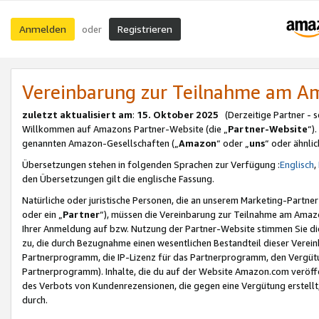
Anmelden
Registrieren
oder
Vereinbarung zur Teilnahme am 
zuletzt aktualisiert am
:
15. Oktober 2025
(Derzeitige Partner - 
Willkommen auf Amazons Partner-Website (die „
Partner-Website
“)
genannten Amazon-Gesellschaften („
Amazon
“ oder „
uns
“ oder ähnli
Übersetzungen stehen in folgenden Sprachen zur Verfügung :
Englisch
,
den Übersetzungen gilt die englische Fassung.
Natürliche oder juristische Personen, die an unserem Marketing-Partn
oder ein „
Partner
“), müssen die Vereinbarung zur Teilnahme am Ama
Ihrer Anmeldung auf bzw. Nutzung der Partner-Website stimmen Sie die
zu, die durch Bezugnahme einen wesentlichen Bestandteil dieser Verei
Partnerprogramm, die IP-Lizenz für das Partnerprogramm, den Vergütu
Partnerprogramm). Inhalte, die du auf der Website Amazon.com veröffe
des Verbots von Kundenrezensionen, die gegen eine Vergütung erstellt, 
durch.