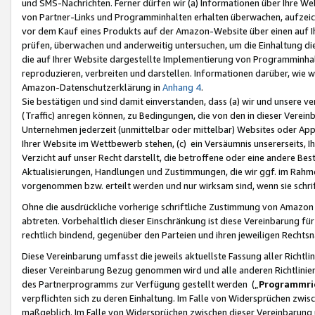
und SMS-Nachrichten. Ferner dürfen wir (a) Informationen über Ihre We
von Partner-Links und Programminhalten erhalten überwachen, aufzei
vor dem Kauf eines Produkts auf der Amazon-Website über einen auf Ih
prüfen, überwachen und anderweitig untersuchen, um die Einhaltung dies
die auf Ihrer Website dargestellte Implementierung von Programminhalt
reproduzieren, verbreiten und darstellen. Informationen darüber, wie w
Amazon-Datenschutzerklärung in
Anhang 4
.
Sie bestätigen und sind damit einverstanden, dass (a) wir und unsere 
(Traffic) anregen können, zu Bedingungen, die von den in dieser Vere
Unternehmen jederzeit (unmittelbar oder mittelbar) Websites oder Appl
Ihrer Website im Wettbewerb stehen, (c) ein Versäumnis unsererseits, I
Verzicht auf unser Recht darstellt, die betroffene oder eine andere B
Aktualisierungen, Handlungen und Zustimmungen, die wir ggf. im Rahme
vorgenommen bzw. erteilt werden und nur wirksam sind, wenn sie schri
Ohne die ausdrückliche vorherige schriftliche Zustimmung von Amazon
abtreten. Vorbehaltlich dieser Einschränkung ist diese Vereinbarung f
rechtlich bindend, gegenüber den Parteien und ihren jeweiligen Rech
Diese Vereinbarung umfasst die jeweils aktuellste Fassung aller Richtli
dieser Vereinbarung Bezug genommen wird und alle anderen Richtlinie
des Partnerprogramms zur Verfügung gestellt werden („
Programmric
verpflichten sich zu deren Einhaltung. Im Falle von Widersprüchen zwi
maßgeblich. Im Falle von Widersprüchen zwischen dieser Vereinbarun