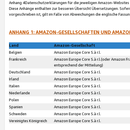
Anhang 4Datenschutzerklärungen für die jeweiligen Amazon-Websites
Diese Anhänge enthalten zur besseren Übersicht Übersetzungen. Sofe
vorgeschrieben ist, gilt im Falle von Abweichungen die englische Fass
ANHANG 1: AMAZON-GESELLSCHAFTEN UND AMAZO
Land
Amazon-Gesellschaft
Belgien
Amazon Europe Core S.à r.l.
Frankreich
Amazon Europe Core S.à r.l.(oder Amazon Fr
entsprechend der Mitteilung)
Deutschland
Amazon Europe Core S.à r.l.
Irland
Amazon Europe Core S.à r.l.
Italien
Amazon Europe Core S.à r.l.
Niederlande
Amazon Europe Core S.à r.l.
Polen
Amazon Europe Core S.à r.l.
Spanien
Amazon Europe Core S.à r.l.
Schweden
Amazon Europe Core S.à r.l.
Vereinigtes Königreich
Amazon Europe Core S.à r.l.