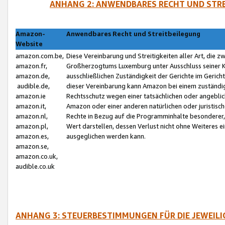
ANHANG 2: ANWENDBARES RECHT UND STRE
Amazon-
Anwendbares Recht und Streitbeilegung
Website
amazon.com.be,
Diese Vereinbarung und Streitigkeiten aller Art, die 
amazon.fr,
Großherzogtums Luxemburg unter Ausschluss seiner Kol
amazon.de,
ausschließlichen Zuständigkeit der Gerichte im Geri
audible.de,
dieser Vereinbarung kann Amazon bei einem zuständig
amazon.ie
Rechtsschutz wegen einer tatsächlichen oder angebli
amazon.it,
Amazon oder einer anderen natürlichen oder juristisc
amazon.nl,
Rechte in Bezug auf die Programminhalte besonderer,
amazon.pl,
Wert darstellen, dessen Verlust nicht ohne Weiteres e
amazon.es,
ausgeglichen werden kann.
amazon.se,
amazon.co.uk,
audible.co.uk
ANHANG 3: STEUERBESTIMMUNGEN FÜR DIE JEWEIL