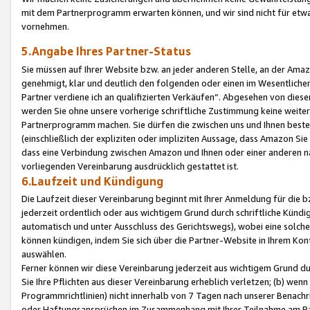
mit dem Partnerprogramm erwarten können, und wir sind nicht für etwa
vornehmen.
5.Angabe Ihres Partner-Status
Sie müssen auf Ihrer Website bzw. an jeder anderen Stelle, an der Am
genehmigt, klar und deutlich den folgenden oder einen im Wesentlichen
Partner verdiene ich an qualifizierten Verkäufen“. Abgesehen von die
werden Sie ohne unsere vorherige schriftliche Zustimmung keine weite
Partnerprogramm machen. Sie dürfen die zwischen uns und Ihnen best
(einschließlich der expliziten oder impliziten Aussage, dass Amazon Si
dass eine Verbindung zwischen Amazon und Ihnen oder einer anderen natü
vorliegenden Vereinbarung ausdrücklich gestattet ist.
6.Laufzeit und Kündigung
Die Laufzeit dieser Vereinbarung beginnt mit Ihrer Anmeldung für die 
jederzeit ordentlich oder aus wichtigem Grund durch schriftliche Kündi
automatisch und unter Ausschluss des Gerichtswegs), wobei eine solch
können kündigen, indem Sie sich über die Partner-Website in Ihrem Ko
auswählen.
Ferner können wir diese Vereinbarung jederzeit aus wichtigem Grund dur
Sie Ihre Pflichten aus dieser Vereinbarung erheblich verletzen; (b) wen
Programmrichtlinien) nicht innerhalb von 7 Tagen nach unserer Benachr
oder Haftungsansprüchen im Zusammenhang mit Ihrer Teilnahme am Pa