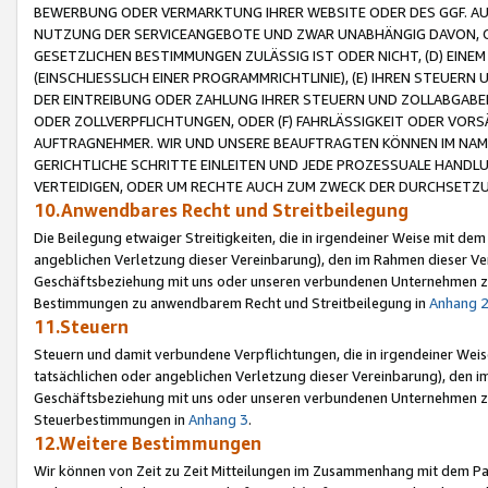
BEWERBUNG ODER VERMARKTUNG IHRER WEBSITE ODER DES GGF. AUF 
NUTZUNG DER SERVICEANGEBOTE UND ZWAR UNABHÄNGIG DAVON, O
GESETZLICHEN BESTIMMUNGEN ZULÄSSIG IST ODER NICHT, (D) EINE
(EINSCHLIESSLICH EINER PROGRAMMRICHTLINIE), (E) IHREN STEUER
DER EINTREIBUNG ODER ZAHLUNG IHRER STEUERN UND ZOLLABGAB
ODER ZOLLVERPFLICHTUNGEN, ODER (F) FAHRLÄSSIGKEIT ODER VORS
AUFTRAGNEHMER. WIR UND UNSERE BEAUFTRAGTEN KÖNNEN IM NAME
GERICHTLICHE SCHRITTE EINLEITEN UND JEDE PROZESSUALE HAND
VERTEIDIGEN, ODER UM RECHTE AUCH ZUM ZWECK DER DURCHSETZU
10.Anwendbares Recht und Streitbeilegung
Die Beilegung etwaiger Streitigkeiten, die in irgendeiner Weise mit de
angeblichen Verletzung dieser Vereinbarung), den im Rahmen dieser Ve
Geschäftsbeziehung mit uns oder unseren verbundenen Unternehmen zu
Bestimmungen zu anwendbarem Recht und Streitbeilegung in
Anhang 
11.Steuern
Steuern und damit verbundene Verpflichtungen, die in irgendeiner Wei
tatsächlichen oder angeblichen Verletzung dieser Vereinbarung), den 
Geschäftsbeziehung mit uns oder unseren verbundenen Unternehmen z
Steuerbestimmungen in
Anhang 3
.
12.Weitere Bestimmungen
Wir können von Zeit zu Zeit Mitteilungen im Zusammenhang mit dem Par