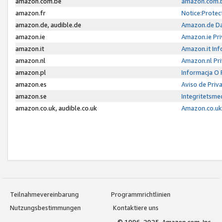
amazon.com.be
amazon.com.b
amazon.fr
Notice:Protec
amazon.de, audible.de
Amazon.de Da
amazon.ie
Amazon.ie Pri
amazon.it
Amazon.it Inf
amazon.nl
Amazon.nl Pri
amazon.pl
Informacja O
amazon.es
Aviso de Priv
amazon.se
Integritetsm
amazon.co.uk, audible.co.uk
Amazon.co.uk 
Teilnahmevereinbarung
Programmrichtlinien
Nutzungsbestimmungen
Kontaktiere uns