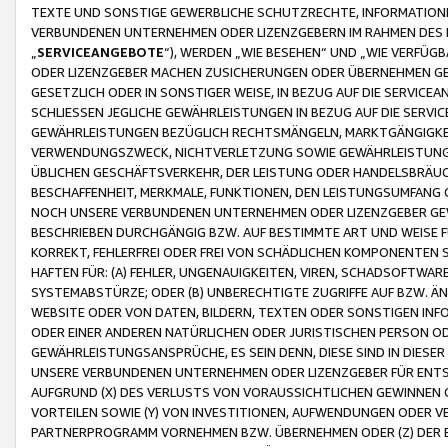
TEXTE UND SONSTIGE GEWERBLICHE SCHUTZRECHTE, INFORMATIONE
VERBUNDENEN UNTERNEHMEN ODER LIZENZGEBERN IM RAHMEN DES
„
SERVICEANGEBOTE
“), WERDEN „WIE BESEHEN“ UND „WIE VERFÜ
ODER LIZENZGEBER MACHEN ZUSICHERUNGEN ODER ÜBERNEHMEN GEW
GESETZLICH ODER IN SONSTIGER WEISE, IN BEZUG AUF DIE SERVI
SCHLIESSEN JEGLICHE GEWÄHRLEISTUNGEN IN BEZUG AUF DIE SERVI
GEWÄHRLEISTUNGEN BEZÜGLICH RECHTSMÄNGELN, MARKTGÄNGIGKEIT
VERWENDUNGSZWECK, NICHTVERLETZUNG SOWIE GEWÄHRLEISTUNGEN 
ÜBLICHEN GESCHÄFTSVERKEHR, DER LEISTUNG ODER HANDELSBRÄUCH
BESCHAFFENHEIT, MERKMALE, FUNKTIONEN, DEN LEISTUNGSUMFANG 
NOCH UNSERE VERBUNDENEN UNTERNEHMEN ODER LIZENZGEBER GEWÄ
BESCHRIEBEN DURCHGÄNGIG BZW. AUF BESTIMMTE ART UND WEISE
KORREKT, FEHLERFREI ODER FREI VON SCHÄDLICHEN KOMPONENTEN
HAFTEN FÜR: (A) FEHLER, UNGENAUIGKEITEN, VIREN, SCHADSOFTW
SYSTEMABSTÜRZE; ODER (B) UNBERECHTIGTE ZUGRIFFE AUF BZW. 
WEBSITE ODER VON DATEN, BILDERN, TEXTEN ODER SONSTIGEN INF
ODER EINER ANDEREN NATÜRLICHEN ODER JURISTISCHEN PERSON OD
GEWÄHRLEISTUNGSANSPRÜCHE, ES SEIN DENN, DIESE SIND IN DIES
UNSERE VERBUNDENEN UNTERNEHMEN ODER LIZENZGEBER FÜR EN
AUFGRUND (X) DES VERLUSTS VON VORAUSSICHTLICHEN GEWINNEN
VORTEILEN SOWIE (Y) VON INVESTITIONEN, AUFWENDUNGEN ODER VE
PARTNERPROGRAMM VORNEHMEN BZW. ÜBERNEHMEN ODER (Z) DER 