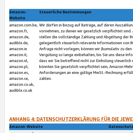
Amazon-
Steuerliche Bestimmungen
Website
amazon.com.be,
Wir dürfen in Bezug auf Beträge, auf deren Auszahlun
amazon.fr,
vornehmen, zu denen wir gesetzlich verpflichtet sind
amazon.de,
stellen die vollständige Zahlung und Abgeltung der 
audible.de,
gelegentlich steuerlich relevante Informationen von I
amazon.ie
Anfrage nicht vorlegen, können wir (kumulativ zu de
amazon.it,
Vergütung so lange einbehalten, bis Sie uns diese Inf
amazon.nl,
dass wir Sie betreffend nicht zur Einholung steuerlich 
amazon.pl,
könnten Sie gesetzlich verpflichtet sein, Amazon Meh
amazon.es,
Anforderungen an eine gültige MwSt.-Rechnung erfüllt
amazon.se,
zahlen.
amazon.co.uk,
audible.co.uk
ANHANG 4: DATENSCHUTZERKLÄRUNG FÜR DIE JEWE
Amazon-Website
Datenschutz