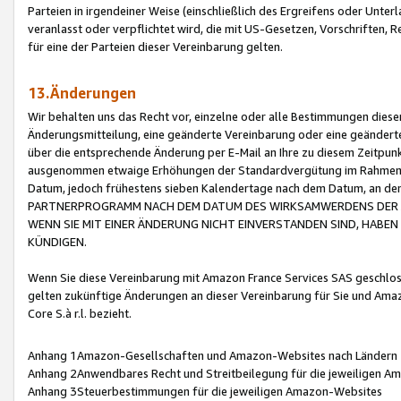
Parteien in irgendeiner Weise (einschließlich des Ergreifens oder Unt
veranlasst oder verpflichtet wird, die mit US-Gesetzen, Vorschriften,
für eine der Parteien dieser Vereinbarung gelten.
13.Änderungen
Wir behalten uns das Recht vor, einzelne oder alle Bestimmungen diese
Änderungsmitteilung, eine geänderte Vereinbarung oder eine geänderte 
über die entsprechende Änderung per E-Mail an Ihre zu diesem Zeitpun
ausgenommen etwaige Erhöhungen der Standardvergütung im Rahmen
Datum, jedoch frühestens sieben Kalendertage nach dem Datum, an de
PARTNERPROGRAMM NACH DEM DATUM DES WIRKSAMWERDENS DER Ä
WENN SIE MIT EINER ÄNDERUNG NICHT EINVERSTANDEN SIND, HABEN S
KÜNDIGEN.
Wenn Sie diese Vereinbarung mit Amazon France Services SAS geschlo
gelten zukünftige Änderungen an dieser Vereinbarung für Sie und Ama
Core S.à r.l. bezieht.
Anhang 1Amazon-Gesellschaften und Amazon-Websites nach Ländern
Anhang 2Anwendbares Recht und Streitbeilegung für die jeweiligen 
Anhang 3Steuerbestimmungen für die jeweiligen Amazon-Websites