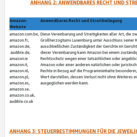
ANHANG 2: ANWENDBARES RECHT UND STRE
Amazon-
Anwendbares Recht und Streitbeilegung
Website
amazon.com.be,
Diese Vereinbarung und Streitigkeiten aller Art, die 
amazon.fr,
Großherzogtums Luxemburg unter Ausschluss seiner Kol
amazon.de,
ausschließlichen Zuständigkeit der Gerichte im Geri
audible.de,
dieser Vereinbarung kann Amazon bei einem zuständig
amazon.ie
Rechtsschutz wegen einer tatsächlichen oder angebli
amazon.it,
Amazon oder einer anderen natürlichen oder juristisc
amazon.nl,
Rechte in Bezug auf die Programminhalte besonderer,
amazon.pl,
Wert darstellen, dessen Verlust nicht ohne Weiteres e
amazon.es,
ausgeglichen werden kann.
amazon.se,
amazon.co.uk,
audible.co.uk
ANHANG 3: STEUERBESTIMMUNGEN FÜR DIE JEWEIL