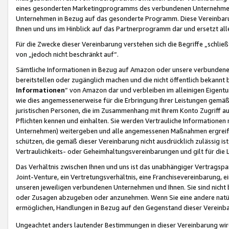
eines gesonderten Marketingprogramms des verbundenen Unternehmens
Unternehmen in Bezug auf das gesonderte Programm. Diese Vereinbarung
Ihnen und uns im Hinblick auf das Partnerprogramm dar und ersetzt al
Für die Zwecke dieser Vereinbarung verstehen sich die Begriffe „schließ
von „jedoch nicht beschränkt auf“.
Sämtliche Informationen in Bezug auf Amazon oder unsere verbunde
bereitstellen oder zugänglich machen und die nicht öffentlich bekannt bz
Informationen
“ von Amazon dar und verbleiben im alleinigen Eigent
wie dies angemessenerweise für die Erbringung Ihrer Leistungen gemäß d
juristischen Personen, die im Zusammenhang mit Ihrem Konto Zugriff au
Pflichten kennen und einhalten. Sie werden Vertrauliche Informationen 
Unternehmen) weitergeben und alle angemessenen Maßnahmen ergreifen
schützen, die gemäß dieser Vereinbarung nicht ausdrücklich zulässig is
Vertraulichkeits- oder Geheimhaltungsvereinbarungen und gilt für die
Das Verhältnis zwischen Ihnen und uns ist das unabhängiger Vertragspa
Joint-Venture, ein Vertretungsverhältnis, eine Franchisevereinbarung, 
unseren jeweiligen verbundenen Unternehmen und Ihnen. Sie sind ni
oder Zusagen abzugeben oder anzunehmen. Wenn Sie eine andere natürli
ermöglichen, Handlungen in Bezug auf den Gegenstand dieser Vereinbar
Ungeachtet anders lautender Bestimmungen in dieser Vereinbarung wird