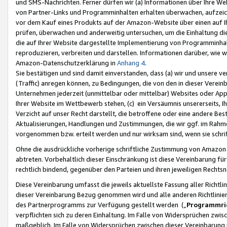
und SMS-Nachrichten. Ferner dürfen wir (a) Informationen über Ihre We
von Partner-Links und Programminhalten erhalten überwachen, aufzei
vor dem Kauf eines Produkts auf der Amazon-Website über einen auf Ih
prüfen, überwachen und anderweitig untersuchen, um die Einhaltung dies
die auf Ihrer Website dargestellte Implementierung von Programminhalt
reproduzieren, verbreiten und darstellen. Informationen darüber, wie w
Amazon-Datenschutzerklärung in
Anhang 4
.
Sie bestätigen und sind damit einverstanden, dass (a) wir und unsere 
(Traffic) anregen können, zu Bedingungen, die von den in dieser Vere
Unternehmen jederzeit (unmittelbar oder mittelbar) Websites oder Appl
Ihrer Website im Wettbewerb stehen, (c) ein Versäumnis unsererseits, I
Verzicht auf unser Recht darstellt, die betroffene oder eine andere B
Aktualisierungen, Handlungen und Zustimmungen, die wir ggf. im Rahme
vorgenommen bzw. erteilt werden und nur wirksam sind, wenn sie schri
Ohne die ausdrückliche vorherige schriftliche Zustimmung von Amazon
abtreten. Vorbehaltlich dieser Einschränkung ist diese Vereinbarung f
rechtlich bindend, gegenüber den Parteien und ihren jeweiligen Rech
Diese Vereinbarung umfasst die jeweils aktuellste Fassung aller Richtli
dieser Vereinbarung Bezug genommen wird und alle anderen Richtlinie
des Partnerprogramms zur Verfügung gestellt werden („
Programmric
verpflichten sich zu deren Einhaltung. Im Falle von Widersprüchen zwi
maßgeblich. Im Falle von Widersprüchen zwischen dieser Vereinbarun