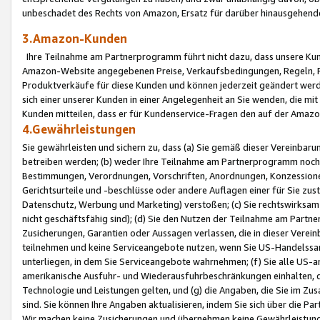
unbeschadet des Rechts von Amazon, Ersatz für darüber hinausgehen
3.Amazon-Kunden
Ihre Teilnahme am Partnerprogramm führt nicht dazu, dass unsere Kun
Amazon-Website angegebenen Preise, Verkaufsbedingungen, Regeln, Ri
Produktverkäufe für diese Kunden und können jederzeit geändert werde
sich einer unserer Kunden in einer Angelegenheit an Sie wenden, die 
Kunden mitteilen, dass er für Kundenservice-Fragen den auf der Ama
4.Gewährleistungen
Sie gewährleisten und sichern zu, dass (a) Sie gemäß dieser Vereinba
betreiben werden; (b) weder Ihre Teilnahme am Partnerprogramm noch d
Bestimmungen, Verordnungen, Vorschriften, Anordnungen, Konzessionen,
Gerichtsurteile und -beschlüsse oder andere Auflagen einer für Sie zu
Datenschutz, Werbung und Marketing) verstoßen; (c) Sie rechtswirksam 
nicht geschäftsfähig sind); (d) Sie den Nutzen der Teilnahme am Partne
Zusicherungen, Garantien oder Aussagen verlassen, die in dieser Verein
teilnehmen und keine Serviceangebote nutzen, wenn Sie US-Handelssa
unterliegen, in dem Sie Serviceangebote wahrnehmen; (f) Sie alle US
amerikanische Ausfuhr- und Wiederausfuhrbeschränkungen einhalten, 
Technologie und Leistungen gelten, und (g) die Angaben, die Sie im 
sind. Sie können Ihre Angaben aktualisieren, indem Sie sich über die 
Wir machen keine Zusicherungen und übernehmen keine Gewährleistun