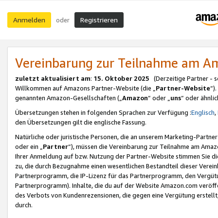
Anmelden
Registrieren
oder
Vereinbarung zur Teilnahme am 
zuletzt aktualisiert am
:
15. Oktober 2025
(Derzeitige Partner - 
Willkommen auf Amazons Partner-Website (die „
Partner-Website
“)
genannten Amazon-Gesellschaften („
Amazon
“ oder „
uns
“ oder ähnli
Übersetzungen stehen in folgenden Sprachen zur Verfügung :
Englisch
,
den Übersetzungen gilt die englische Fassung.
Natürliche oder juristische Personen, die an unserem Marketing-Partn
oder ein „
Partner
“), müssen die Vereinbarung zur Teilnahme am Ama
Ihrer Anmeldung auf bzw. Nutzung der Partner-Website stimmen Sie die
zu, die durch Bezugnahme einen wesentlichen Bestandteil dieser Verei
Partnerprogramm, die IP-Lizenz für das Partnerprogramm, den Vergütu
Partnerprogramm). Inhalte, die du auf der Website Amazon.com veröffe
des Verbots von Kundenrezensionen, die gegen eine Vergütung erstellt, 
durch.