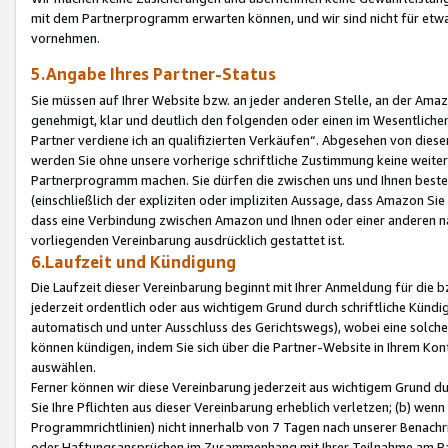
mit dem Partnerprogramm erwarten können, und wir sind nicht für etwa
vornehmen.
5.Angabe Ihres Partner-Status
Sie müssen auf Ihrer Website bzw. an jeder anderen Stelle, an der Am
genehmigt, klar und deutlich den folgenden oder einen im Wesentlichen
Partner verdiene ich an qualifizierten Verkäufen“. Abgesehen von die
werden Sie ohne unsere vorherige schriftliche Zustimmung keine weite
Partnerprogramm machen. Sie dürfen die zwischen uns und Ihnen best
(einschließlich der expliziten oder impliziten Aussage, dass Amazon Si
dass eine Verbindung zwischen Amazon und Ihnen oder einer anderen natü
vorliegenden Vereinbarung ausdrücklich gestattet ist.
6.Laufzeit und Kündigung
Die Laufzeit dieser Vereinbarung beginnt mit Ihrer Anmeldung für die 
jederzeit ordentlich oder aus wichtigem Grund durch schriftliche Kündi
automatisch und unter Ausschluss des Gerichtswegs), wobei eine solch
können kündigen, indem Sie sich über die Partner-Website in Ihrem Ko
auswählen.
Ferner können wir diese Vereinbarung jederzeit aus wichtigem Grund dur
Sie Ihre Pflichten aus dieser Vereinbarung erheblich verletzen; (b) wen
Programmrichtlinien) nicht innerhalb von 7 Tagen nach unserer Benachr
oder Haftungsansprüchen im Zusammenhang mit Ihrer Teilnahme am Pa