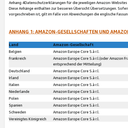
Anhang 4Datenschutzerklärungen für die jeweiligen Amazon-Websites
Diese Anhänge enthalten zur besseren Übersicht Übersetzungen. Sofe
vorgeschrieben ist, gilt im Falle von Abweichungen die englische Fass
ANHANG 1: AMAZON-GESELLSCHAFTEN UND AMAZO
Land
Amazon-Gesellschaft
Belgien
Amazon Europe Core S.à r.l.
Frankreich
Amazon Europe Core S.à r.l.(oder Amazon Fr
entsprechend der Mitteilung)
Deutschland
Amazon Europe Core S.à r.l.
Irland
Amazon Europe Core S.à r.l.
Italien
Amazon Europe Core S.à r.l.
Niederlande
Amazon Europe Core S.à r.l.
Polen
Amazon Europe Core S.à r.l.
Spanien
Amazon Europe Core S.à r.l.
Schweden
Amazon Europe Core S.à r.l.
Vereinigtes Königreich
Amazon Europe Core S.à r.l.