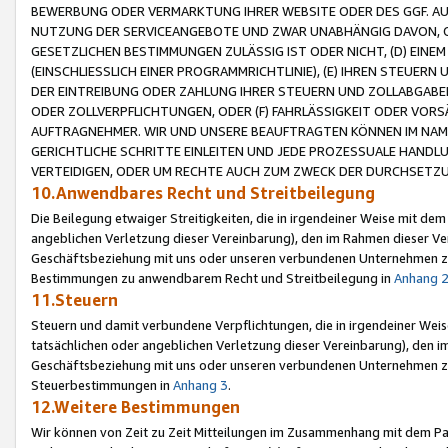
BEWERBUNG ODER VERMARKTUNG IHRER WEBSITE ODER DES GGF. AUF 
NUTZUNG DER SERVICEANGEBOTE UND ZWAR UNABHÄNGIG DAVON, O
GESETZLICHEN BESTIMMUNGEN ZULÄSSIG IST ODER NICHT, (D) EINE
(EINSCHLIESSLICH EINER PROGRAMMRICHTLINIE), (E) IHREN STEUER
DER EINTREIBUNG ODER ZAHLUNG IHRER STEUERN UND ZOLLABGAB
ODER ZOLLVERPFLICHTUNGEN, ODER (F) FAHRLÄSSIGKEIT ODER VORS
AUFTRAGNEHMER. WIR UND UNSERE BEAUFTRAGTEN KÖNNEN IM NAME
GERICHTLICHE SCHRITTE EINLEITEN UND JEDE PROZESSUALE HAND
VERTEIDIGEN, ODER UM RECHTE AUCH ZUM ZWECK DER DURCHSETZU
10.Anwendbares Recht und Streitbeilegung
Die Beilegung etwaiger Streitigkeiten, die in irgendeiner Weise mit de
angeblichen Verletzung dieser Vereinbarung), den im Rahmen dieser Ve
Geschäftsbeziehung mit uns oder unseren verbundenen Unternehmen zu
Bestimmungen zu anwendbarem Recht und Streitbeilegung in
Anhang 
11.Steuern
Steuern und damit verbundene Verpflichtungen, die in irgendeiner Wei
tatsächlichen oder angeblichen Verletzung dieser Vereinbarung), den 
Geschäftsbeziehung mit uns oder unseren verbundenen Unternehmen z
Steuerbestimmungen in
Anhang 3
.
12.Weitere Bestimmungen
Wir können von Zeit zu Zeit Mitteilungen im Zusammenhang mit dem Par