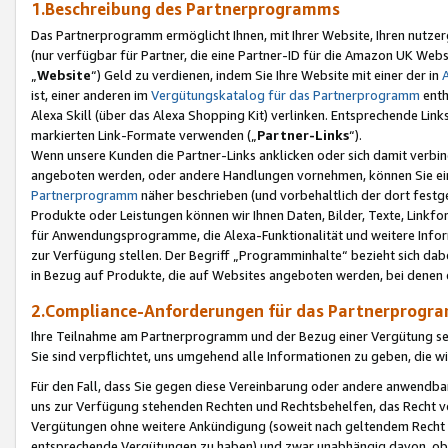
1.Beschreibung des Partnerprogramms
Das Partnerprogramm ermöglicht Ihnen, mit Ihrer Website, Ihren nutzer
(nur verfügbar für Partner, die eine Partner-ID für die Amazon UK We
„
Website
“) Geld zu verdienen, indem Sie Ihre Website mit einer der in
ist, einer anderen im
Vergütungskatalog für das Partnerprogramm
enth
Alexa Skill (über das Alexa Shopping Kit) verlinken. Entsprechende Lin
markierten Link-Formate verwenden („
Partner-Links
“).
Wenn unsere Kunden die Partner-Links anklicken oder sich damit verbi
angeboten werden, oder andere Handlungen vornehmen, können Sie eine
Partnerprogramm
näher beschrieben (und vorbehaltlich der dort festg
Produkte oder Leistungen können wir Ihnen Daten, Bilder, Texte, Linkfo
für Anwendungsprogramme, die Alexa-Funktionalität und weitere Inf
zur Verfügung stellen. Der Begriff „Programminhalte“ bezieht sich dabe
in Bezug auf Produkte, die auf Websites angeboten werden, bei denen 
2.Compliance-Anforderungen für das Partnerprog
Ihre Teilnahme am Partnerprogramm und der Bezug einer Vergütung setz
Sie sind verpflichtet, uns umgehend alle Informationen zu geben, die w
Für den Fall, dass Sie gegen diese Vereinbarung oder andere anwendba
uns zur Verfügung stehenden Rechten und Rechtsbehelfen, das Recht vo
Vergütungen ohne weitere Ankündigung (soweit nach geltendem Recht z
entsprechende Vergütungen zu haben) und zwar unabhängig davon, ob 