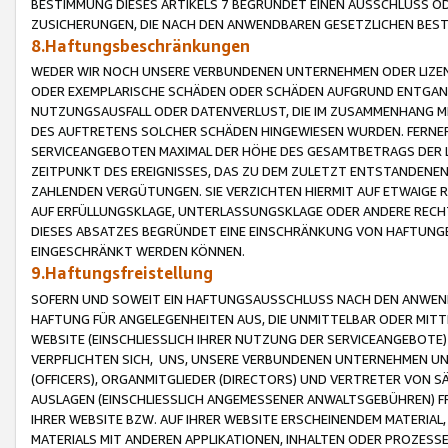
BESTIMMUNG DIESES ARTIKELS 7 BEGRÜNDET EINEN AUSSCHLUSS 
ZUSICHERUNGEN, DIE NACH DEN ANWENDBAREN GESETZLICHEN BE
8.Haftungsbeschränkungen
WEDER WIR NOCH UNSERE VERBUNDENEN UNTERNEHMEN ODER LIZEN
ODER EXEMPLARISCHE SCHÄDEN ODER SCHÄDEN AUFGRUND ENTGANG
NUTZUNGSAUSFALL ODER DATENVERLUST, DIE IM ZUSAMMENHANG MI
DES AUFTRETENS SOLCHER SCHÄDEN HINGEWIESEN WURDEN. FERN
SERVICEANGEBOTEN MAXIMAL DER HÖHE DES GESAMTBETRAGS DER 
ZEITPUNKT DES EREIGNISSES, DAS ZU DEM ZULETZT ENTSTANDENE
ZAHLENDEN VERGÜTUNGEN. SIE VERZICHTEN HIERMIT AUF ETWAIGE 
AUF ERFÜLLUNGSKLAGE, UNTERLASSUNGSKLAGE ODER ANDERE RECHT
DIESES ABSATZES BEGRÜNDET EINE EINSCHRÄNKUNG VON HAFTUNG
EINGESCHRÄNKT WERDEN KÖNNEN.
9.Haftungsfreistellung
SOFERN UND SOWEIT EIN HAFTUNGSAUSSCHLUSS NACH DEN ANWENDB
HAFTUNG FÜR ANGELEGENHEITEN AUS, DIE UNMITTELBAR ODER MITT
WEBSITE (EINSCHLIESSLICH IHRER NUTZUNG DER SERVICEANGEBOTE)
VERPFLICHTEN SICH, UNS, UNSERE VERBUNDENEN UNTERNEHMEN UN
(OFFICERS), ORGANMITGLIEDER (DIRECTORS) UND VERTRETER VON 
AUSLAGEN (EINSCHLIESSLICH ANGEMESSENER ANWALTSGEBÜHREN) FR
IHRER WEBSITE BZW. AUF IHRER WEBSITE ERSCHEINENDEM MATERIAL
MATERIALS MIT ANDEREN APPLIKATIONEN, INHALTEN ODER PROZESSE