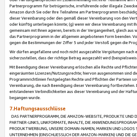
Partnerprogramm für betrügerische, irreführende oder illegale Zwecke
Amazon durch Sie oder Ihre Teilnahme am Partnerprogramm beschädig
dieser Vereinbarung oder den gemäß dieser Vereinbarung von den Vertr
oder künftig unterliegen könnte; (g) wenn wir diese Vereinbarung mit I
gemeinsam mit Ihnen agieren, bereits in der Vergangenheit, gleich aus
das Partnerprogramm in der allgemein angebotenen Form beenden. Vors
gegen die Bestimmungen der Ziffer 5 und jeder Verstoß gegen die Prog
Wir dürfen angefallene und noch nicht ausgezahlte Vergütungen nach 
sicherzustellen, dass der richtige Betrag ausgezahlt wird (beispielsw
Mit Beendigung dieser Vereinbarung erlöschen alle Rechte und Pflichte
eingeräumten Lizenzen/Nutzungsrechte; hiervon ausgenommen sind die in 
Programmrichtlinien festgelegten Rechte und Pflichten der Parteien sow
Vereinbarung, die nach Beendigung dieser Vereinbarung fortbestehen. D
entstandenen Verbindlichkeiten aus dieser Vereinbarung und der Haft
begangen wurde.
7.Haftungsausschlüsse
DAS PARTNERPROGRAMM, DIE AMAZON-WEBSITE, PRODUKTE UND DI
PARTNER-LINKS, LINKFORMATE, INHALTE, DIE ANWENDUNGSPROGR
PRODUKTWERBUNG, UNSERE DOMAIN-NAMEN, MARKEN UND LOGOS S
UNTERNEHMEN (EINSCHLIESSLICH DER AMAZON-MARKEN) UND DIE GE