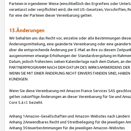
Parteien in irgendeiner Weise (einschließlich des Ergreifens oder Unt
veranlasst oder verpflichtet wird, die mit US-Gesetzen, Vorschriften,
für eine der Parteien dieser Vereinbarung gelten.
13.Änderungen
Wir behalten uns das Recht vor, einzelne oder alle Bestimmungen diese
Änderungsmitteilung, eine geänderte Vereinbarung oder eine geänderte 
über die entsprechende Änderung per E-Mail an Ihre zu diesem Zeitpun
ausgenommen etwaige Erhöhungen der Standardvergütung im Rahmen
Datum, jedoch frühestens sieben Kalendertage nach dem Datum, an de
PARTNERPROGRAMM NACH DEM DATUM DES WIRKSAMWERDENS DER Ä
WENN SIE MIT EINER ÄNDERUNG NICHT EINVERSTANDEN SIND, HABEN S
KÜNDIGEN.
Wenn Sie diese Vereinbarung mit Amazon France Services SAS geschlo
gelten zukünftige Änderungen an dieser Vereinbarung für Sie und Ama
Core S.à r.l. bezieht.
Anhang 1Amazon-Gesellschaften und Amazon-Websites nach Ländern
Anhang 2Anwendbares Recht und Streitbeilegung für die jeweiligen 
Anhang 3Steuerbestimmungen für die jeweiligen Amazon-Websites