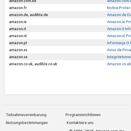
amazon.com.be
amazon.com.b
amazon.fr
Notice:Protec
amazon.de, audible.de
Amazon.de Da
amazon.ie
Amazon.ie Pri
amazon.it
Amazon.it Inf
amazon.nl
Amazon.nl Pri
amazon.pl
Informacja O
amazon.es
Aviso de Priv
amazon.se
Integritetsm
amazon.co.uk, audible.co.uk
Amazon.co.uk 
Teilnahmevereinbarung
Programmrichtlinien
Nutzungsbestimmungen
Kontaktiere uns