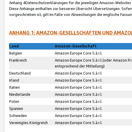
Anhang 4Datenschutzerklärungen für die jeweiligen Amazon-Websites
Diese Anhänge enthalten zur besseren Übersicht Übersetzungen. Sofe
vorgeschrieben ist, gilt im Falle von Abweichungen die englische Fass
ANHANG 1: AMAZON-GESELLSCHAFTEN UND AMAZO
Land
Amazon-Gesellschaft
Belgien
Amazon Europe Core S.à r.l.
Frankreich
Amazon Europe Core S.à r.l.(oder Amazon Fr
entsprechend der Mitteilung)
Deutschland
Amazon Europe Core S.à r.l.
Irland
Amazon Europe Core S.à r.l.
Italien
Amazon Europe Core S.à r.l.
Niederlande
Amazon Europe Core S.à r.l.
Polen
Amazon Europe Core S.à r.l.
Spanien
Amazon Europe Core S.à r.l.
Schweden
Amazon Europe Core S.à r.l.
Vereinigtes Königreich
Amazon Europe Core S.à r.l.