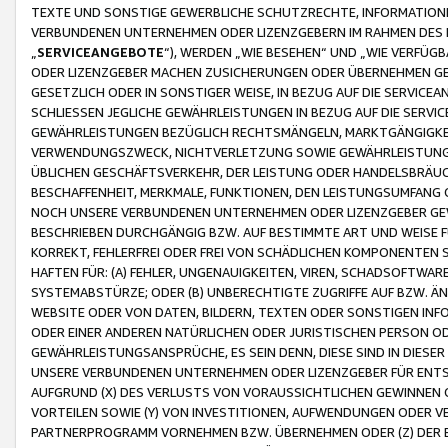
TEXTE UND SONSTIGE GEWERBLICHE SCHUTZRECHTE, INFORMATIONE
VERBUNDENEN UNTERNEHMEN ODER LIZENZGEBERN IM RAHMEN DES
„
SERVICEANGEBOTE
“), WERDEN „WIE BESEHEN“ UND „WIE VERFÜ
ODER LIZENZGEBER MACHEN ZUSICHERUNGEN ODER ÜBERNEHMEN GEW
GESETZLICH ODER IN SONSTIGER WEISE, IN BEZUG AUF DIE SERVI
SCHLIESSEN JEGLICHE GEWÄHRLEISTUNGEN IN BEZUG AUF DIE SERVI
GEWÄHRLEISTUNGEN BEZÜGLICH RECHTSMÄNGELN, MARKTGÄNGIGKEIT
VERWENDUNGSZWECK, NICHTVERLETZUNG SOWIE GEWÄHRLEISTUNGEN 
ÜBLICHEN GESCHÄFTSVERKEHR, DER LEISTUNG ODER HANDELSBRÄUCH
BESCHAFFENHEIT, MERKMALE, FUNKTIONEN, DEN LEISTUNGSUMFANG 
NOCH UNSERE VERBUNDENEN UNTERNEHMEN ODER LIZENZGEBER GEWÄ
BESCHRIEBEN DURCHGÄNGIG BZW. AUF BESTIMMTE ART UND WEISE
KORREKT, FEHLERFREI ODER FREI VON SCHÄDLICHEN KOMPONENTEN
HAFTEN FÜR: (A) FEHLER, UNGENAUIGKEITEN, VIREN, SCHADSOFTW
SYSTEMABSTÜRZE; ODER (B) UNBERECHTIGTE ZUGRIFFE AUF BZW. 
WEBSITE ODER VON DATEN, BILDERN, TEXTEN ODER SONSTIGEN INF
ODER EINER ANDEREN NATÜRLICHEN ODER JURISTISCHEN PERSON OD
GEWÄHRLEISTUNGSANSPRÜCHE, ES SEIN DENN, DIESE SIND IN DIES
UNSERE VERBUNDENEN UNTERNEHMEN ODER LIZENZGEBER FÜR EN
AUFGRUND (X) DES VERLUSTS VON VORAUSSICHTLICHEN GEWINNEN
VORTEILEN SOWIE (Y) VON INVESTITIONEN, AUFWENDUNGEN ODER VE
PARTNERPROGRAMM VORNEHMEN BZW. ÜBERNEHMEN ODER (Z) DER 