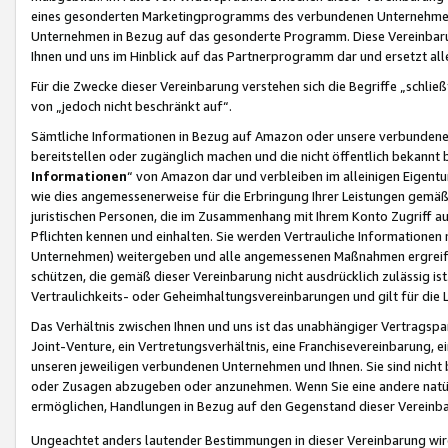
eines gesonderten Marketingprogramms des verbundenen Unternehmens
Unternehmen in Bezug auf das gesonderte Programm. Diese Vereinbarung
Ihnen und uns im Hinblick auf das Partnerprogramm dar und ersetzt al
Für die Zwecke dieser Vereinbarung verstehen sich die Begriffe „schließ
von „jedoch nicht beschränkt auf“.
Sämtliche Informationen in Bezug auf Amazon oder unsere verbunde
bereitstellen oder zugänglich machen und die nicht öffentlich bekannt bz
Informationen
“ von Amazon dar und verbleiben im alleinigen Eigent
wie dies angemessenerweise für die Erbringung Ihrer Leistungen gemäß d
juristischen Personen, die im Zusammenhang mit Ihrem Konto Zugriff au
Pflichten kennen und einhalten. Sie werden Vertrauliche Informationen 
Unternehmen) weitergeben und alle angemessenen Maßnahmen ergreifen
schützen, die gemäß dieser Vereinbarung nicht ausdrücklich zulässig is
Vertraulichkeits- oder Geheimhaltungsvereinbarungen und gilt für die
Das Verhältnis zwischen Ihnen und uns ist das unabhängiger Vertragspa
Joint-Venture, ein Vertretungsverhältnis, eine Franchisevereinbarung, 
unseren jeweiligen verbundenen Unternehmen und Ihnen. Sie sind ni
oder Zusagen abzugeben oder anzunehmen. Wenn Sie eine andere natürli
ermöglichen, Handlungen in Bezug auf den Gegenstand dieser Vereinbar
Ungeachtet anders lautender Bestimmungen in dieser Vereinbarung wird