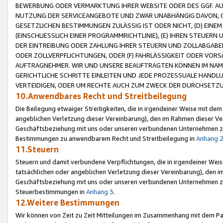
BEWERBUNG ODER VERMARKTUNG IHRER WEBSITE ODER DES GGF. AUF 
NUTZUNG DER SERVICEANGEBOTE UND ZWAR UNABHÄNGIG DAVON, O
GESETZLICHEN BESTIMMUNGEN ZULÄSSIG IST ODER NICHT, (D) EINE
(EINSCHLIESSLICH EINER PROGRAMMRICHTLINIE), (E) IHREN STEUER
DER EINTREIBUNG ODER ZAHLUNG IHRER STEUERN UND ZOLLABGAB
ODER ZOLLVERPFLICHTUNGEN, ODER (F) FAHRLÄSSIGKEIT ODER VORS
AUFTRAGNEHMER. WIR UND UNSERE BEAUFTRAGTEN KÖNNEN IM NAME
GERICHTLICHE SCHRITTE EINLEITEN UND JEDE PROZESSUALE HAND
VERTEIDIGEN, ODER UM RECHTE AUCH ZUM ZWECK DER DURCHSETZU
10.Anwendbares Recht und Streitbeilegung
Die Beilegung etwaiger Streitigkeiten, die in irgendeiner Weise mit de
angeblichen Verletzung dieser Vereinbarung), den im Rahmen dieser Ve
Geschäftsbeziehung mit uns oder unseren verbundenen Unternehmen zu
Bestimmungen zu anwendbarem Recht und Streitbeilegung in
Anhang 
11.Steuern
Steuern und damit verbundene Verpflichtungen, die in irgendeiner Wei
tatsächlichen oder angeblichen Verletzung dieser Vereinbarung), den 
Geschäftsbeziehung mit uns oder unseren verbundenen Unternehmen z
Steuerbestimmungen in
Anhang 3
.
12.Weitere Bestimmungen
Wir können von Zeit zu Zeit Mitteilungen im Zusammenhang mit dem Par