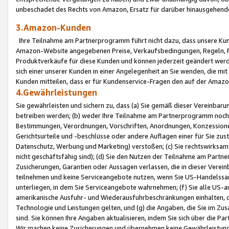
unbeschadet des Rechts von Amazon, Ersatz für darüber hinausgehen
3.Amazon-Kunden
Ihre Teilnahme am Partnerprogramm führt nicht dazu, dass unsere Kun
Amazon-Website angegebenen Preise, Verkaufsbedingungen, Regeln, Ri
Produktverkäufe für diese Kunden und können jederzeit geändert werde
sich einer unserer Kunden in einer Angelegenheit an Sie wenden, die 
Kunden mitteilen, dass er für Kundenservice-Fragen den auf der Ama
4.Gewährleistungen
Sie gewährleisten und sichern zu, dass (a) Sie gemäß dieser Vereinba
betreiben werden; (b) weder Ihre Teilnahme am Partnerprogramm noch d
Bestimmungen, Verordnungen, Vorschriften, Anordnungen, Konzessionen,
Gerichtsurteile und -beschlüsse oder andere Auflagen einer für Sie zu
Datenschutz, Werbung und Marketing) verstoßen; (c) Sie rechtswirksam 
nicht geschäftsfähig sind); (d) Sie den Nutzen der Teilnahme am Partne
Zusicherungen, Garantien oder Aussagen verlassen, die in dieser Verein
teilnehmen und keine Serviceangebote nutzen, wenn Sie US-Handelssa
unterliegen, in dem Sie Serviceangebote wahrnehmen; (f) Sie alle US
amerikanische Ausfuhr- und Wiederausfuhrbeschränkungen einhalten, 
Technologie und Leistungen gelten, und (g) die Angaben, die Sie im 
sind. Sie können Ihre Angaben aktualisieren, indem Sie sich über die 
Wir machen keine Zusicherungen und übernehmen keine Gewährleistun