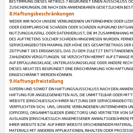
BESTIMMUNG DIESES ARTIKELS 7 BEGRÜNDET EINEN AUSSCHLUSS 
ZUSICHERUNGEN, DIE NACH DEN ANWENDBAREN GESETZLICHEN BE
8.Haftungsbeschränkungen
WEDER WIR NOCH UNSERE VERBUNDENEN UNTERNEHMEN ODER LIZEN
ODER EXEMPLARISCHE SCHÄDEN ODER SCHÄDEN AUFGRUND ENTGANG
NUTZUNGSAUSFALL ODER DATENVERLUST, DIE IM ZUSAMMENHANG MI
DES AUFTRETENS SOLCHER SCHÄDEN HINGEWIESEN WURDEN. FERN
SERVICEANGEBOTEN MAXIMAL DER HÖHE DES GESAMTBETRAGS DER 
ZEITPUNKT DES EREIGNISSES, DAS ZU DEM ZULETZT ENTSTANDENE
ZAHLENDEN VERGÜTUNGEN. SIE VERZICHTEN HIERMIT AUF ETWAIGE 
AUF ERFÜLLUNGSKLAGE, UNTERLASSUNGSKLAGE ODER ANDERE RECHT
DIESES ABSATZES BEGRÜNDET EINE EINSCHRÄNKUNG VON HAFTUNG
EINGESCHRÄNKT WERDEN KÖNNEN.
9.Haftungsfreistellung
SOFERN UND SOWEIT EIN HAFTUNGSAUSSCHLUSS NACH DEN ANWENDB
HAFTUNG FÜR ANGELEGENHEITEN AUS, DIE UNMITTELBAR ODER MITT
WEBSITE (EINSCHLIESSLICH IHRER NUTZUNG DER SERVICEANGEBOTE)
VERPFLICHTEN SICH, UNS, UNSERE VERBUNDENEN UNTERNEHMEN UN
(OFFICERS), ORGANMITGLIEDER (DIRECTORS) UND VERTRETER VON 
AUSLAGEN (EINSCHLIESSLICH ANGEMESSENER ANWALTSGEBÜHREN) FR
IHRER WEBSITE BZW. AUF IHRER WEBSITE ERSCHEINENDEM MATERIAL
MATERIALS MIT ANDEREN APPLIKATIONEN, INHALTEN ODER PROZESSE