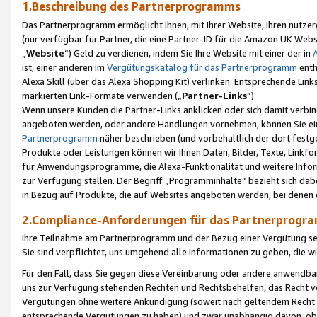
1.Beschreibung des Partnerprogramms
Das Partnerprogramm ermöglicht Ihnen, mit Ihrer Website, Ihren nutzer
(nur verfügbar für Partner, die eine Partner-ID für die Amazon UK We
„
Website
“) Geld zu verdienen, indem Sie Ihre Website mit einer der in
ist, einer anderen im
Vergütungskatalog für das Partnerprogramm
enth
Alexa Skill (über das Alexa Shopping Kit) verlinken. Entsprechende Lin
markierten Link-Formate verwenden („
Partner-Links
“).
Wenn unsere Kunden die Partner-Links anklicken oder sich damit verbi
angeboten werden, oder andere Handlungen vornehmen, können Sie eine
Partnerprogramm
näher beschrieben (und vorbehaltlich der dort festg
Produkte oder Leistungen können wir Ihnen Daten, Bilder, Texte, Linkfo
für Anwendungsprogramme, die Alexa-Funktionalität und weitere Inf
zur Verfügung stellen. Der Begriff „Programminhalte“ bezieht sich dabe
in Bezug auf Produkte, die auf Websites angeboten werden, bei denen 
2.Compliance-Anforderungen für das Partnerprog
Ihre Teilnahme am Partnerprogramm und der Bezug einer Vergütung setz
Sie sind verpflichtet, uns umgehend alle Informationen zu geben, die w
Für den Fall, dass Sie gegen diese Vereinbarung oder andere anwendba
uns zur Verfügung stehenden Rechten und Rechtsbehelfen, das Recht vo
Vergütungen ohne weitere Ankündigung (soweit nach geltendem Recht z
entsprechende Vergütungen zu haben) und zwar unabhängig davon, ob 