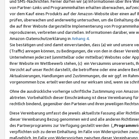
und SMS-Nachrichten. Ferner dürfen wir (a) Informationen über Ihre We
von Partner-Links und Programminhalten erhalten überwachen, aufzei
vor dem Kauf eines Produkts auf der Amazon-Website über einen auf Ih
prüfen, überwachen und anderweitig untersuchen, um die Einhaltung dies
die auf Ihrer Website dargestellte Implementierung von Programminhalt
reproduzieren, verbreiten und darstellen. Informationen darüber, wie w
Amazon-Datenschutzerklärung in
Anhang 4
.
Sie bestätigen und sind damit einverstanden, dass (a) wir und unsere 
(Traffic) anregen können, zu Bedingungen, die von den in dieser Vere
Unternehmen jederzeit (unmittelbar oder mittelbar) Websites oder Appl
Ihrer Website im Wettbewerb stehen, (c) ein Versäumnis unsererseits, I
Verzicht auf unser Recht darstellt, die betroffene oder eine andere B
Aktualisierungen, Handlungen und Zustimmungen, die wir ggf. im Rahme
vorgenommen bzw. erteilt werden und nur wirksam sind, wenn sie schri
Ohne die ausdrückliche vorherige schriftliche Zustimmung von Amazon
abtreten. Vorbehaltlich dieser Einschränkung ist diese Vereinbarung f
rechtlich bindend, gegenüber den Parteien und ihren jeweiligen Rech
Diese Vereinbarung umfasst die jeweils aktuellste Fassung aller Richtli
dieser Vereinbarung Bezug genommen wird und alle anderen Richtlinie
des Partnerprogramms zur Verfügung gestellt werden („
Programmric
verpflichten sich zu deren Einhaltung. Im Falle von Widersprüchen zwi
maßgeblich. Im Falle von Widersprüchen zwischen dieser Vereinbarun