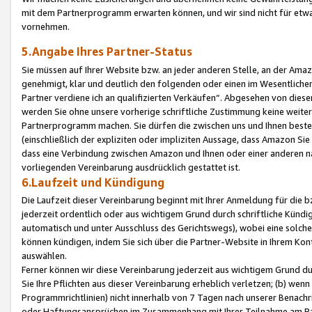
mit dem Partnerprogramm erwarten können, und wir sind nicht für etwa
vornehmen.
5.Angabe Ihres Partner-Status
Sie müssen auf Ihrer Website bzw. an jeder anderen Stelle, an der Am
genehmigt, klar und deutlich den folgenden oder einen im Wesentlichen
Partner verdiene ich an qualifizierten Verkäufen“. Abgesehen von die
werden Sie ohne unsere vorherige schriftliche Zustimmung keine weite
Partnerprogramm machen. Sie dürfen die zwischen uns und Ihnen best
(einschließlich der expliziten oder impliziten Aussage, dass Amazon Si
dass eine Verbindung zwischen Amazon und Ihnen oder einer anderen natü
vorliegenden Vereinbarung ausdrücklich gestattet ist.
6.Laufzeit und Kündigung
Die Laufzeit dieser Vereinbarung beginnt mit Ihrer Anmeldung für die 
jederzeit ordentlich oder aus wichtigem Grund durch schriftliche Kündi
automatisch und unter Ausschluss des Gerichtswegs), wobei eine solch
können kündigen, indem Sie sich über die Partner-Website in Ihrem Ko
auswählen.
Ferner können wir diese Vereinbarung jederzeit aus wichtigem Grund dur
Sie Ihre Pflichten aus dieser Vereinbarung erheblich verletzen; (b) wen
Programmrichtlinien) nicht innerhalb von 7 Tagen nach unserer Benachr
oder Haftungsansprüchen im Zusammenhang mit Ihrer Teilnahme am Pa