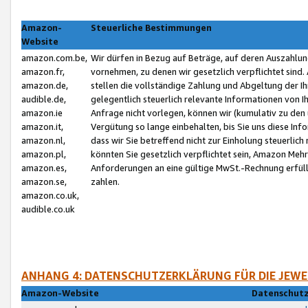
Amazon-
Steuerliche Bestimmungen
Website
amazon.com.be,
Wir dürfen in Bezug auf Beträge, auf deren Auszahlun
amazon.fr,
vornehmen, zu denen wir gesetzlich verpflichtet sind
amazon.de,
stellen die vollständige Zahlung und Abgeltung der 
audible.de,
gelegentlich steuerlich relevante Informationen von I
amazon.ie
Anfrage nicht vorlegen, können wir (kumulativ zu de
amazon.it,
Vergütung so lange einbehalten, bis Sie uns diese Inf
amazon.nl,
dass wir Sie betreffend nicht zur Einholung steuerlich 
amazon.pl,
könnten Sie gesetzlich verpflichtet sein, Amazon Meh
amazon.es,
Anforderungen an eine gültige MwSt.-Rechnung erfüllt
amazon.se,
zahlen.
amazon.co.uk,
audible.co.uk
ANHANG 4: DATENSCHUTZERKLÄRUNG FÜR DIE JEWE
Amazon-Website
Datenschutz