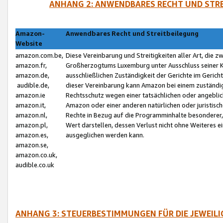
ANHANG 2: ANWENDBARES RECHT UND STRE
Amazon-
Anwendbares Recht und Streitbeilegung
Website
amazon.com.be,
Diese Vereinbarung und Streitigkeiten aller Art, die 
amazon.fr,
Großherzogtums Luxemburg unter Ausschluss seiner Kol
amazon.de,
ausschließlichen Zuständigkeit der Gerichte im Geri
audible.de,
dieser Vereinbarung kann Amazon bei einem zuständig
amazon.ie
Rechtsschutz wegen einer tatsächlichen oder angebli
amazon.it,
Amazon oder einer anderen natürlichen oder juristisc
amazon.nl,
Rechte in Bezug auf die Programminhalte besonderer,
amazon.pl,
Wert darstellen, dessen Verlust nicht ohne Weiteres e
amazon.es,
ausgeglichen werden kann.
amazon.se,
amazon.co.uk,
audible.co.uk
ANHANG 3: STEUERBESTIMMUNGEN FÜR DIE JEWEIL