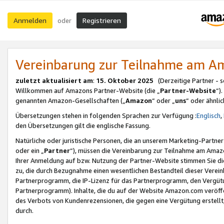
Anmelden
Registrieren
oder
Vereinbarung zur Teilnahme am 
zuletzt aktualisiert am
:
15. Oktober 2025
(Derzeitige Partner - 
Willkommen auf Amazons Partner-Website (die „
Partner-Website
“)
genannten Amazon-Gesellschaften („
Amazon
“ oder „
uns
“ oder ähnli
Übersetzungen stehen in folgenden Sprachen zur Verfügung :
Englisch
,
den Übersetzungen gilt die englische Fassung.
Natürliche oder juristische Personen, die an unserem Marketing-Partn
oder ein „
Partner
“), müssen die Vereinbarung zur Teilnahme am Ama
Ihrer Anmeldung auf bzw. Nutzung der Partner-Website stimmen Sie die
zu, die durch Bezugnahme einen wesentlichen Bestandteil dieser Verei
Partnerprogramm, die IP-Lizenz für das Partnerprogramm, den Vergütu
Partnerprogramm). Inhalte, die du auf der Website Amazon.com veröffe
des Verbots von Kundenrezensionen, die gegen eine Vergütung erstellt, 
durch.