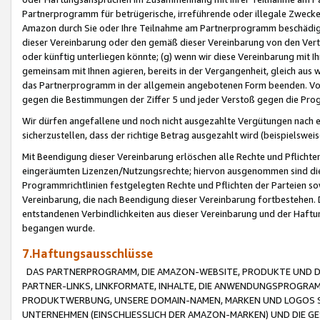
Partnerprogramm für betrügerische, irreführende oder illegale Zwecke
Amazon durch Sie oder Ihre Teilnahme am Partnerprogramm beschädig
dieser Vereinbarung oder den gemäß dieser Vereinbarung von den Vertr
oder künftig unterliegen könnte; (g) wenn wir diese Vereinbarung mit I
gemeinsam mit Ihnen agieren, bereits in der Vergangenheit, gleich aus
das Partnerprogramm in der allgemein angebotenen Form beenden. Vors
gegen die Bestimmungen der Ziffer 5 und jeder Verstoß gegen die Prog
Wir dürfen angefallene und noch nicht ausgezahlte Vergütungen nach 
sicherzustellen, dass der richtige Betrag ausgezahlt wird (beispielsw
Mit Beendigung dieser Vereinbarung erlöschen alle Rechte und Pflichte
eingeräumten Lizenzen/Nutzungsrechte; hiervon ausgenommen sind die in 
Programmrichtlinien festgelegten Rechte und Pflichten der Parteien sow
Vereinbarung, die nach Beendigung dieser Vereinbarung fortbestehen. D
entstandenen Verbindlichkeiten aus dieser Vereinbarung und der Haft
begangen wurde.
7.Haftungsausschlüsse
DAS PARTNERPROGRAMM, DIE AMAZON-WEBSITE, PRODUKTE UND DI
PARTNER-LINKS, LINKFORMATE, INHALTE, DIE ANWENDUNGSPROGR
PRODUKTWERBUNG, UNSERE DOMAIN-NAMEN, MARKEN UND LOGOS S
UNTERNEHMEN (EINSCHLIESSLICH DER AMAZON-MARKEN) UND DIE GE