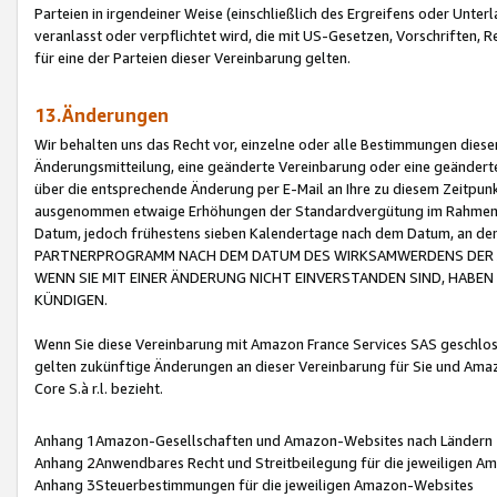
Parteien in irgendeiner Weise (einschließlich des Ergreifens oder Unt
veranlasst oder verpflichtet wird, die mit US-Gesetzen, Vorschriften,
für eine der Parteien dieser Vereinbarung gelten.
13.Änderungen
Wir behalten uns das Recht vor, einzelne oder alle Bestimmungen diese
Änderungsmitteilung, eine geänderte Vereinbarung oder eine geänderte 
über die entsprechende Änderung per E-Mail an Ihre zu diesem Zeitpun
ausgenommen etwaige Erhöhungen der Standardvergütung im Rahmen
Datum, jedoch frühestens sieben Kalendertage nach dem Datum, an de
PARTNERPROGRAMM NACH DEM DATUM DES WIRKSAMWERDENS DER Ä
WENN SIE MIT EINER ÄNDERUNG NICHT EINVERSTANDEN SIND, HABEN S
KÜNDIGEN.
Wenn Sie diese Vereinbarung mit Amazon France Services SAS geschlo
gelten zukünftige Änderungen an dieser Vereinbarung für Sie und Ama
Core S.à r.l. bezieht.
Anhang 1Amazon-Gesellschaften und Amazon-Websites nach Ländern
Anhang 2Anwendbares Recht und Streitbeilegung für die jeweiligen 
Anhang 3Steuerbestimmungen für die jeweiligen Amazon-Websites