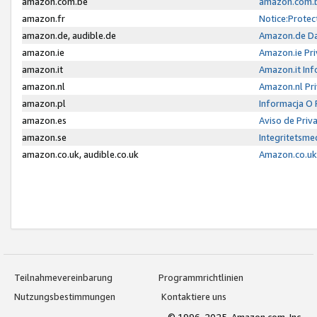
amazon.com.be
amazon.com.b
amazon.fr
Notice:Protec
amazon.de, audible.de
Amazon.de Da
amazon.ie
Amazon.ie Pri
amazon.it
Amazon.it Inf
amazon.nl
Amazon.nl Pri
amazon.pl
Informacja O
amazon.es
Aviso de Priv
amazon.se
Integritetsm
amazon.co.uk, audible.co.uk
Amazon.co.uk 
Teilnahmevereinbarung
Programmrichtlinien
Nutzungsbestimmungen
Kontaktiere uns