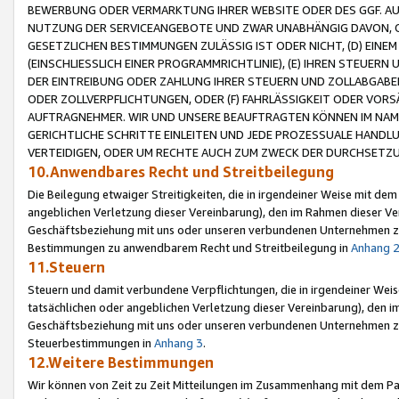
BEWERBUNG ODER VERMARKTUNG IHRER WEBSITE ODER DES GGF. AUF 
NUTZUNG DER SERVICEANGEBOTE UND ZWAR UNABHÄNGIG DAVON, O
GESETZLICHEN BESTIMMUNGEN ZULÄSSIG IST ODER NICHT, (D) EINE
(EINSCHLIESSLICH EINER PROGRAMMRICHTLINIE), (E) IHREN STEUER
DER EINTREIBUNG ODER ZAHLUNG IHRER STEUERN UND ZOLLABGAB
ODER ZOLLVERPFLICHTUNGEN, ODER (F) FAHRLÄSSIGKEIT ODER VORS
AUFTRAGNEHMER. WIR UND UNSERE BEAUFTRAGTEN KÖNNEN IM NAME
GERICHTLICHE SCHRITTE EINLEITEN UND JEDE PROZESSUALE HAND
VERTEIDIGEN, ODER UM RECHTE AUCH ZUM ZWECK DER DURCHSETZU
10.Anwendbares Recht und Streitbeilegung
Die Beilegung etwaiger Streitigkeiten, die in irgendeiner Weise mit de
angeblichen Verletzung dieser Vereinbarung), den im Rahmen dieser Ve
Geschäftsbeziehung mit uns oder unseren verbundenen Unternehmen zu
Bestimmungen zu anwendbarem Recht und Streitbeilegung in
Anhang 
11.Steuern
Steuern und damit verbundene Verpflichtungen, die in irgendeiner Wei
tatsächlichen oder angeblichen Verletzung dieser Vereinbarung), den 
Geschäftsbeziehung mit uns oder unseren verbundenen Unternehmen z
Steuerbestimmungen in
Anhang 3
.
12.Weitere Bestimmungen
Wir können von Zeit zu Zeit Mitteilungen im Zusammenhang mit dem Par