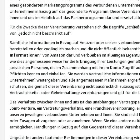
eines gesonderten Marketingprogramms des verbundenen Unternehmens
Unternehmen in Bezug auf das gesonderte Programm. Diese Vereinbarung
Ihnen und uns im Hinblick auf das Partnerprogramm dar und ersetzt al
Für die Zwecke dieser Vereinbarung verstehen sich die Begriffe „schließ
von „jedoch nicht beschränkt auf“.
Sämtliche Informationen in Bezug auf Amazon oder unsere verbunde
bereitstellen oder zugänglich machen und die nicht öffentlich bekannt bz
Informationen
“ von Amazon dar und verbleiben im alleinigen Eigent
wie dies angemessenerweise für die Erbringung Ihrer Leistungen gemäß d
juristischen Personen, die im Zusammenhang mit Ihrem Konto Zugriff au
Pflichten kennen und einhalten. Sie werden Vertrauliche Informationen 
Unternehmen) weitergeben und alle angemessenen Maßnahmen ergreifen
schützen, die gemäß dieser Vereinbarung nicht ausdrücklich zulässig is
Vertraulichkeits- oder Geheimhaltungsvereinbarungen und gilt für die
Das Verhältnis zwischen Ihnen und uns ist das unabhängiger Vertragspa
Joint-Venture, ein Vertretungsverhältnis, eine Franchisevereinbarung, 
unseren jeweiligen verbundenen Unternehmen und Ihnen. Sie sind ni
oder Zusagen abzugeben oder anzunehmen. Wenn Sie eine andere natürli
ermöglichen, Handlungen in Bezug auf den Gegenstand dieser Vereinbar
Ungeachtet anders lautender Bestimmungen in dieser Vereinbarung wird