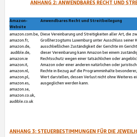
ANHANG 2: ANWENDBARES RECHT UND STRE
Amazon-
Anwendbares Recht und Streitbeilegung
Website
amazon.com.be,
Diese Vereinbarung und Streitigkeiten aller Art, die 
amazon.fr,
Großherzogtums Luxemburg unter Ausschluss seiner Kol
amazon.de,
ausschließlichen Zuständigkeit der Gerichte im Geri
audible.de,
dieser Vereinbarung kann Amazon bei einem zuständig
amazon.ie
Rechtsschutz wegen einer tatsächlichen oder angebli
amazon.it,
Amazon oder einer anderen natürlichen oder juristisc
amazon.nl,
Rechte in Bezug auf die Programminhalte besonderer,
amazon.pl,
Wert darstellen, dessen Verlust nicht ohne Weiteres e
amazon.es,
ausgeglichen werden kann.
amazon.se,
amazon.co.uk,
audible.co.uk
ANHANG 3: STEUERBESTIMMUNGEN FÜR DIE JEWEIL