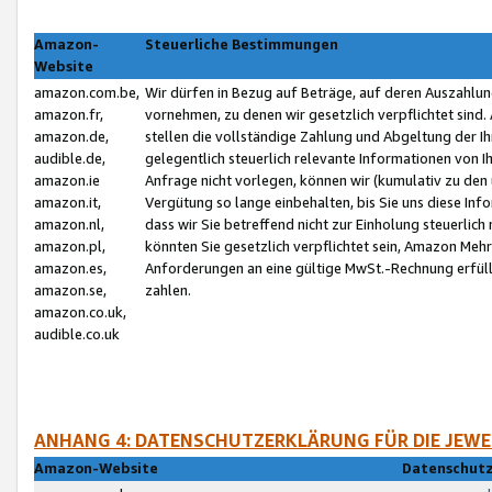
Amazon-
Steuerliche Bestimmungen
Website
amazon.com.be,
Wir dürfen in Bezug auf Beträge, auf deren Auszahlun
amazon.fr,
vornehmen, zu denen wir gesetzlich verpflichtet sind
amazon.de,
stellen die vollständige Zahlung und Abgeltung der 
audible.de,
gelegentlich steuerlich relevante Informationen von I
amazon.ie
Anfrage nicht vorlegen, können wir (kumulativ zu de
amazon.it,
Vergütung so lange einbehalten, bis Sie uns diese Inf
amazon.nl,
dass wir Sie betreffend nicht zur Einholung steuerlich 
amazon.pl,
könnten Sie gesetzlich verpflichtet sein, Amazon Meh
amazon.es,
Anforderungen an eine gültige MwSt.-Rechnung erfüllt
amazon.se,
zahlen.
amazon.co.uk,
audible.co.uk
ANHANG 4: DATENSCHUTZERKLÄRUNG FÜR DIE JEWE
Amazon-Website
Datenschutz