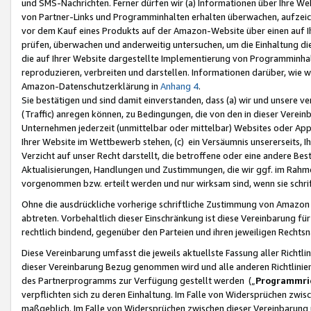
und SMS-Nachrichten. Ferner dürfen wir (a) Informationen über Ihre We
von Partner-Links und Programminhalten erhalten überwachen, aufzei
vor dem Kauf eines Produkts auf der Amazon-Website über einen auf Ih
prüfen, überwachen und anderweitig untersuchen, um die Einhaltung dies
die auf Ihrer Website dargestellte Implementierung von Programminhalt
reproduzieren, verbreiten und darstellen. Informationen darüber, wie w
Amazon-Datenschutzerklärung in
Anhang 4
.
Sie bestätigen und sind damit einverstanden, dass (a) wir und unsere 
(Traffic) anregen können, zu Bedingungen, die von den in dieser Vere
Unternehmen jederzeit (unmittelbar oder mittelbar) Websites oder Appl
Ihrer Website im Wettbewerb stehen, (c) ein Versäumnis unsererseits, I
Verzicht auf unser Recht darstellt, die betroffene oder eine andere B
Aktualisierungen, Handlungen und Zustimmungen, die wir ggf. im Rahme
vorgenommen bzw. erteilt werden und nur wirksam sind, wenn sie schri
Ohne die ausdrückliche vorherige schriftliche Zustimmung von Amazon
abtreten. Vorbehaltlich dieser Einschränkung ist diese Vereinbarung f
rechtlich bindend, gegenüber den Parteien und ihren jeweiligen Rech
Diese Vereinbarung umfasst die jeweils aktuellste Fassung aller Richtli
dieser Vereinbarung Bezug genommen wird und alle anderen Richtlinie
des Partnerprogramms zur Verfügung gestellt werden („
Programmric
verpflichten sich zu deren Einhaltung. Im Falle von Widersprüchen zwi
maßgeblich. Im Falle von Widersprüchen zwischen dieser Vereinbarun