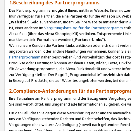
1.Beschreibung des Partnerprogramms
Das Partnerprogramm ermöglicht Ihnen, mit Ihrer Website, Ihren nutzer
(nur verfügbar für Partner, die eine Partner-ID für die Amazon UK We
„
Website
“) Geld zu verdienen, indem Sie Ihre Website mit einer der in
ist, einer anderen im
Vergütungskatalog für das Partnerprogramm
enth
Alexa Skill (über das Alexa Shopping Kit) verlinken. Entsprechende Lin
markierten Link-Formate verwenden („
Partner-Links
“).
Wenn unsere Kunden die Partner-Links anklicken oder sich damit verbi
angeboten werden, oder andere Handlungen vornehmen, können Sie eine
Partnerprogramm
näher beschrieben (und vorbehaltlich der dort festg
Produkte oder Leistungen können wir Ihnen Daten, Bilder, Texte, Linkfo
für Anwendungsprogramme, die Alexa-Funktionalität und weitere Inf
zur Verfügung stellen. Der Begriff „Programminhalte“ bezieht sich dabe
in Bezug auf Produkte, die auf Websites angeboten werden, bei denen 
2.Compliance-Anforderungen für das Partnerprog
Ihre Teilnahme am Partnerprogramm und der Bezug einer Vergütung setz
Sie sind verpflichtet, uns umgehend alle Informationen zu geben, die w
Für den Fall, dass Sie gegen diese Vereinbarung oder andere anwendba
uns zur Verfügung stehenden Rechten und Rechtsbehelfen, das Recht vo
Vergütungen ohne weitere Ankündigung (soweit nach geltendem Recht z
entsprechende Vergütungen zu haben) und zwar unabhängig davon, ob 