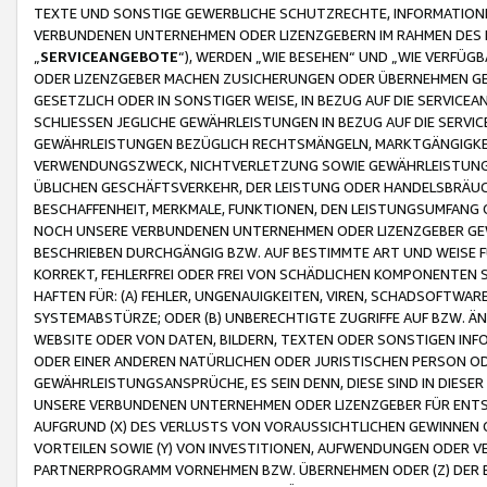
TEXTE UND SONSTIGE GEWERBLICHE SCHUTZRECHTE, INFORMATIONE
VERBUNDENEN UNTERNEHMEN ODER LIZENZGEBERN IM RAHMEN DES
„
SERVICEANGEBOTE
“), WERDEN „WIE BESEHEN“ UND „WIE VERFÜ
ODER LIZENZGEBER MACHEN ZUSICHERUNGEN ODER ÜBERNEHMEN GEW
GESETZLICH ODER IN SONSTIGER WEISE, IN BEZUG AUF DIE SERVI
SCHLIESSEN JEGLICHE GEWÄHRLEISTUNGEN IN BEZUG AUF DIE SERVI
GEWÄHRLEISTUNGEN BEZÜGLICH RECHTSMÄNGELN, MARKTGÄNGIGKEIT
VERWENDUNGSZWECK, NICHTVERLETZUNG SOWIE GEWÄHRLEISTUNGEN 
ÜBLICHEN GESCHÄFTSVERKEHR, DER LEISTUNG ODER HANDELSBRÄUCH
BESCHAFFENHEIT, MERKMALE, FUNKTIONEN, DEN LEISTUNGSUMFANG 
NOCH UNSERE VERBUNDENEN UNTERNEHMEN ODER LIZENZGEBER GEWÄ
BESCHRIEBEN DURCHGÄNGIG BZW. AUF BESTIMMTE ART UND WEISE
KORREKT, FEHLERFREI ODER FREI VON SCHÄDLICHEN KOMPONENTEN
HAFTEN FÜR: (A) FEHLER, UNGENAUIGKEITEN, VIREN, SCHADSOFTW
SYSTEMABSTÜRZE; ODER (B) UNBERECHTIGTE ZUGRIFFE AUF BZW. 
WEBSITE ODER VON DATEN, BILDERN, TEXTEN ODER SONSTIGEN INF
ODER EINER ANDEREN NATÜRLICHEN ODER JURISTISCHEN PERSON OD
GEWÄHRLEISTUNGSANSPRÜCHE, ES SEIN DENN, DIESE SIND IN DIES
UNSERE VERBUNDENEN UNTERNEHMEN ODER LIZENZGEBER FÜR EN
AUFGRUND (X) DES VERLUSTS VON VORAUSSICHTLICHEN GEWINNEN
VORTEILEN SOWIE (Y) VON INVESTITIONEN, AUFWENDUNGEN ODER VE
PARTNERPROGRAMM VORNEHMEN BZW. ÜBERNEHMEN ODER (Z) DER 