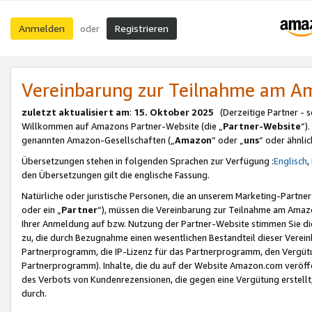
Anmelden
Registrieren
oder
Vereinbarung zur Teilnahme am 
zuletzt aktualisiert am
:
15. Oktober 2025
(Derzeitige Partner - 
Willkommen auf Amazons Partner-Website (die „
Partner-Website
“)
genannten Amazon-Gesellschaften („
Amazon
“ oder „
uns
“ oder ähnli
Übersetzungen stehen in folgenden Sprachen zur Verfügung :
Englisch
,
den Übersetzungen gilt die englische Fassung.
Natürliche oder juristische Personen, die an unserem Marketing-Partn
oder ein „
Partner
“), müssen die Vereinbarung zur Teilnahme am Ama
Ihrer Anmeldung auf bzw. Nutzung der Partner-Website stimmen Sie die
zu, die durch Bezugnahme einen wesentlichen Bestandteil dieser Verei
Partnerprogramm, die IP-Lizenz für das Partnerprogramm, den Vergütu
Partnerprogramm). Inhalte, die du auf der Website Amazon.com veröffe
des Verbots von Kundenrezensionen, die gegen eine Vergütung erstellt, 
durch.