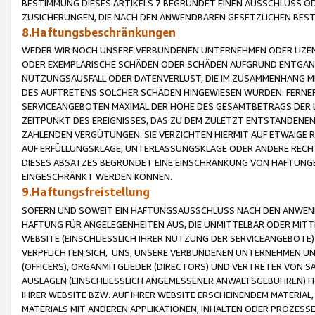
BESTIMMUNG DIESES ARTIKELS 7 BEGRÜNDET EINEN AUSSCHLUSS 
ZUSICHERUNGEN, DIE NACH DEN ANWENDBAREN GESETZLICHEN BE
8.Haftungsbeschränkungen
WEDER WIR NOCH UNSERE VERBUNDENEN UNTERNEHMEN ODER LIZEN
ODER EXEMPLARISCHE SCHÄDEN ODER SCHÄDEN AUFGRUND ENTGANG
NUTZUNGSAUSFALL ODER DATENVERLUST, DIE IM ZUSAMMENHANG MI
DES AUFTRETENS SOLCHER SCHÄDEN HINGEWIESEN WURDEN. FERN
SERVICEANGEBOTEN MAXIMAL DER HÖHE DES GESAMTBETRAGS DER 
ZEITPUNKT DES EREIGNISSES, DAS ZU DEM ZULETZT ENTSTANDENE
ZAHLENDEN VERGÜTUNGEN. SIE VERZICHTEN HIERMIT AUF ETWAIGE 
AUF ERFÜLLUNGSKLAGE, UNTERLASSUNGSKLAGE ODER ANDERE RECHT
DIESES ABSATZES BEGRÜNDET EINE EINSCHRÄNKUNG VON HAFTUNG
EINGESCHRÄNKT WERDEN KÖNNEN.
9.Haftungsfreistellung
SOFERN UND SOWEIT EIN HAFTUNGSAUSSCHLUSS NACH DEN ANWENDB
HAFTUNG FÜR ANGELEGENHEITEN AUS, DIE UNMITTELBAR ODER MITT
WEBSITE (EINSCHLIESSLICH IHRER NUTZUNG DER SERVICEANGEBOTE)
VERPFLICHTEN SICH, UNS, UNSERE VERBUNDENEN UNTERNEHMEN UN
(OFFICERS), ORGANMITGLIEDER (DIRECTORS) UND VERTRETER VON 
AUSLAGEN (EINSCHLIESSLICH ANGEMESSENER ANWALTSGEBÜHREN) FR
IHRER WEBSITE BZW. AUF IHRER WEBSITE ERSCHEINENDEM MATERIAL
MATERIALS MIT ANDEREN APPLIKATIONEN, INHALTEN ODER PROZESSE