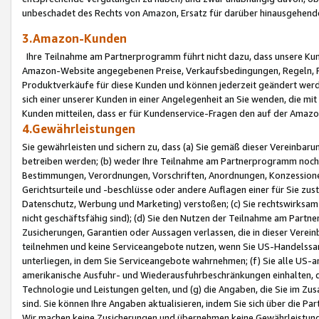
unbeschadet des Rechts von Amazon, Ersatz für darüber hinausgehen
3.Amazon-Kunden
Ihre Teilnahme am Partnerprogramm führt nicht dazu, dass unsere Kun
Amazon-Website angegebenen Preise, Verkaufsbedingungen, Regeln, Ri
Produktverkäufe für diese Kunden und können jederzeit geändert werde
sich einer unserer Kunden in einer Angelegenheit an Sie wenden, die 
Kunden mitteilen, dass er für Kundenservice-Fragen den auf der Ama
4.Gewährleistungen
Sie gewährleisten und sichern zu, dass (a) Sie gemäß dieser Vereinba
betreiben werden; (b) weder Ihre Teilnahme am Partnerprogramm noch d
Bestimmungen, Verordnungen, Vorschriften, Anordnungen, Konzessionen,
Gerichtsurteile und -beschlüsse oder andere Auflagen einer für Sie zu
Datenschutz, Werbung und Marketing) verstoßen; (c) Sie rechtswirksam 
nicht geschäftsfähig sind); (d) Sie den Nutzen der Teilnahme am Partne
Zusicherungen, Garantien oder Aussagen verlassen, die in dieser Verein
teilnehmen und keine Serviceangebote nutzen, wenn Sie US-Handelssa
unterliegen, in dem Sie Serviceangebote wahrnehmen; (f) Sie alle US
amerikanische Ausfuhr- und Wiederausfuhrbeschränkungen einhalten, 
Technologie und Leistungen gelten, und (g) die Angaben, die Sie im 
sind. Sie können Ihre Angaben aktualisieren, indem Sie sich über die 
Wir machen keine Zusicherungen und übernehmen keine Gewährleistun