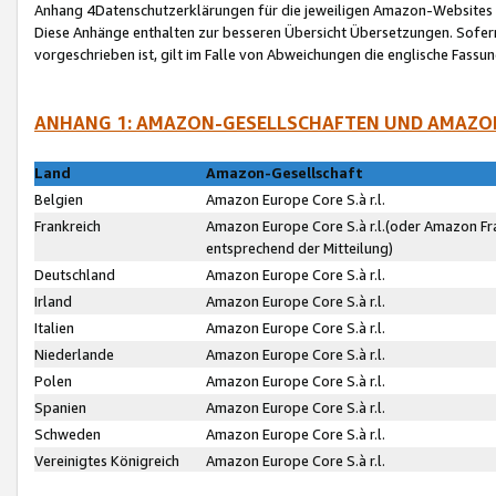
Anhang 4Datenschutzerklärungen für die jeweiligen Amazon-Websites
Diese Anhänge enthalten zur besseren Übersicht Übersetzungen. Sofe
vorgeschrieben ist, gilt im Falle von Abweichungen die englische Fass
ANHANG 1: AMAZON-GESELLSCHAFTEN UND AMAZO
Land
Amazon-Gesellschaft
Belgien
Amazon Europe Core S.à r.l.
Frankreich
Amazon Europe Core S.à r.l.(oder Amazon Fr
entsprechend der Mitteilung)
Deutschland
Amazon Europe Core S.à r.l.
Irland
Amazon Europe Core S.à r.l.
Italien
Amazon Europe Core S.à r.l.
Niederlande
Amazon Europe Core S.à r.l.
Polen
Amazon Europe Core S.à r.l.
Spanien
Amazon Europe Core S.à r.l.
Schweden
Amazon Europe Core S.à r.l.
Vereinigtes Königreich
Amazon Europe Core S.à r.l.