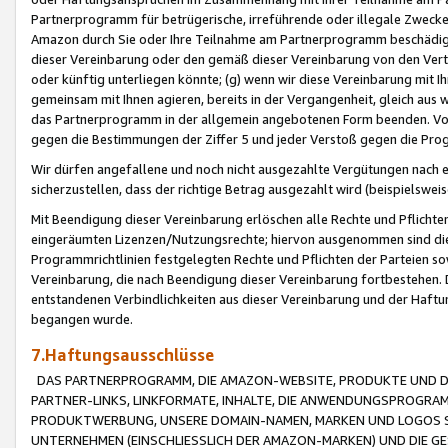
Partnerprogramm für betrügerische, irreführende oder illegale Zwecke
Amazon durch Sie oder Ihre Teilnahme am Partnerprogramm beschädig
dieser Vereinbarung oder den gemäß dieser Vereinbarung von den Vertr
oder künftig unterliegen könnte; (g) wenn wir diese Vereinbarung mit I
gemeinsam mit Ihnen agieren, bereits in der Vergangenheit, gleich aus
das Partnerprogramm in der allgemein angebotenen Form beenden. Vors
gegen die Bestimmungen der Ziffer 5 und jeder Verstoß gegen die Prog
Wir dürfen angefallene und noch nicht ausgezahlte Vergütungen nach 
sicherzustellen, dass der richtige Betrag ausgezahlt wird (beispielsw
Mit Beendigung dieser Vereinbarung erlöschen alle Rechte und Pflichte
eingeräumten Lizenzen/Nutzungsrechte; hiervon ausgenommen sind die in 
Programmrichtlinien festgelegten Rechte und Pflichten der Parteien sow
Vereinbarung, die nach Beendigung dieser Vereinbarung fortbestehen. D
entstandenen Verbindlichkeiten aus dieser Vereinbarung und der Haft
begangen wurde.
7.Haftungsausschlüsse
DAS PARTNERPROGRAMM, DIE AMAZON-WEBSITE, PRODUKTE UND DI
PARTNER-LINKS, LINKFORMATE, INHALTE, DIE ANWENDUNGSPROGR
PRODUKTWERBUNG, UNSERE DOMAIN-NAMEN, MARKEN UND LOGOS S
UNTERNEHMEN (EINSCHLIESSLICH DER AMAZON-MARKEN) UND DIE GE