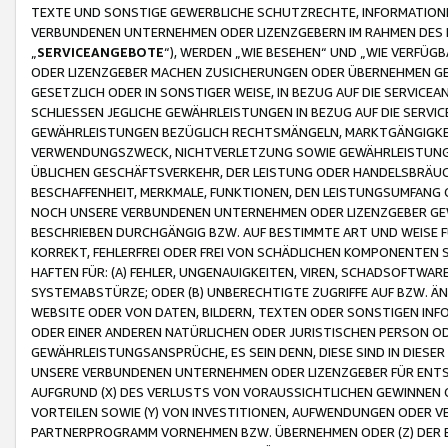
TEXTE UND SONSTIGE GEWERBLICHE SCHUTZRECHTE, INFORMATIONE
VERBUNDENEN UNTERNEHMEN ODER LIZENZGEBERN IM RAHMEN DES
„
SERVICEANGEBOTE
“), WERDEN „WIE BESEHEN“ UND „WIE VERFÜ
ODER LIZENZGEBER MACHEN ZUSICHERUNGEN ODER ÜBERNEHMEN GEW
GESETZLICH ODER IN SONSTIGER WEISE, IN BEZUG AUF DIE SERVI
SCHLIESSEN JEGLICHE GEWÄHRLEISTUNGEN IN BEZUG AUF DIE SERVI
GEWÄHRLEISTUNGEN BEZÜGLICH RECHTSMÄNGELN, MARKTGÄNGIGKEIT
VERWENDUNGSZWECK, NICHTVERLETZUNG SOWIE GEWÄHRLEISTUNGEN 
ÜBLICHEN GESCHÄFTSVERKEHR, DER LEISTUNG ODER HANDELSBRÄUCH
BESCHAFFENHEIT, MERKMALE, FUNKTIONEN, DEN LEISTUNGSUMFANG 
NOCH UNSERE VERBUNDENEN UNTERNEHMEN ODER LIZENZGEBER GEWÄ
BESCHRIEBEN DURCHGÄNGIG BZW. AUF BESTIMMTE ART UND WEISE
KORREKT, FEHLERFREI ODER FREI VON SCHÄDLICHEN KOMPONENTEN
HAFTEN FÜR: (A) FEHLER, UNGENAUIGKEITEN, VIREN, SCHADSOFTW
SYSTEMABSTÜRZE; ODER (B) UNBERECHTIGTE ZUGRIFFE AUF BZW. 
WEBSITE ODER VON DATEN, BILDERN, TEXTEN ODER SONSTIGEN INF
ODER EINER ANDEREN NATÜRLICHEN ODER JURISTISCHEN PERSON OD
GEWÄHRLEISTUNGSANSPRÜCHE, ES SEIN DENN, DIESE SIND IN DIES
UNSERE VERBUNDENEN UNTERNEHMEN ODER LIZENZGEBER FÜR EN
AUFGRUND (X) DES VERLUSTS VON VORAUSSICHTLICHEN GEWINNEN
VORTEILEN SOWIE (Y) VON INVESTITIONEN, AUFWENDUNGEN ODER VE
PARTNERPROGRAMM VORNEHMEN BZW. ÜBERNEHMEN ODER (Z) DER 