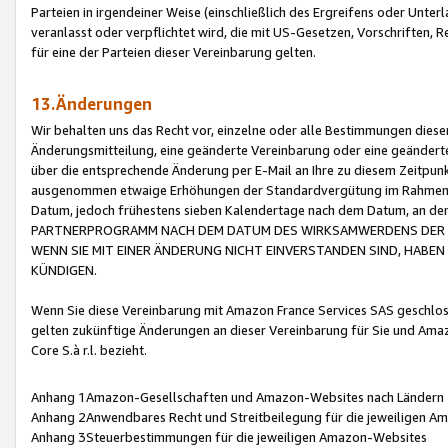
Parteien in irgendeiner Weise (einschließlich des Ergreifens oder Unt
veranlasst oder verpflichtet wird, die mit US-Gesetzen, Vorschriften,
für eine der Parteien dieser Vereinbarung gelten.
13.Änderungen
Wir behalten uns das Recht vor, einzelne oder alle Bestimmungen diese
Änderungsmitteilung, eine geänderte Vereinbarung oder eine geänderte 
über die entsprechende Änderung per E-Mail an Ihre zu diesem Zeitpun
ausgenommen etwaige Erhöhungen der Standardvergütung im Rahmen
Datum, jedoch frühestens sieben Kalendertage nach dem Datum, an de
PARTNERPROGRAMM NACH DEM DATUM DES WIRKSAMWERDENS DER Ä
WENN SIE MIT EINER ÄNDERUNG NICHT EINVERSTANDEN SIND, HABEN S
KÜNDIGEN.
Wenn Sie diese Vereinbarung mit Amazon France Services SAS geschlo
gelten zukünftige Änderungen an dieser Vereinbarung für Sie und Ama
Core S.à r.l. bezieht.
Anhang 1Amazon-Gesellschaften und Amazon-Websites nach Ländern
Anhang 2Anwendbares Recht und Streitbeilegung für die jeweiligen 
Anhang 3Steuerbestimmungen für die jeweiligen Amazon-Websites