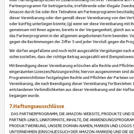
Partnerprogramm für betrügerische, irreführende oder illegale Zwecke
Amazon durch Sie oder Ihre Teilnahme am Partnerprogramm beschädig
dieser Vereinbarung oder den gemäß dieser Vereinbarung von den Vertr
oder künftig unterliegen könnte; (g) wenn wir diese Vereinbarung mit I
gemeinsam mit Ihnen agieren, bereits in der Vergangenheit, gleich aus
das Partnerprogramm in der allgemein angebotenen Form beenden. Vors
gegen die Bestimmungen der Ziffer 5 und jeder Verstoß gegen die Prog
Wir dürfen angefallene und noch nicht ausgezahlte Vergütungen nach 
sicherzustellen, dass der richtige Betrag ausgezahlt wird (beispielsw
Mit Beendigung dieser Vereinbarung erlöschen alle Rechte und Pflichte
eingeräumten Lizenzen/Nutzungsrechte; hiervon ausgenommen sind die in 
Programmrichtlinien festgelegten Rechte und Pflichten der Parteien sow
Vereinbarung, die nach Beendigung dieser Vereinbarung fortbestehen. D
entstandenen Verbindlichkeiten aus dieser Vereinbarung und der Haft
begangen wurde.
7.Haftungsausschlüsse
DAS PARTNERPROGRAMM, DIE AMAZON-WEBSITE, PRODUKTE UND DI
PARTNER-LINKS, LINKFORMATE, INHALTE, DIE ANWENDUNGSPROGR
PRODUKTWERBUNG, UNSERE DOMAIN-NAMEN, MARKEN UND LOGOS S
UNTERNEHMEN (EINSCHLIESSLICH DER AMAZON-MARKEN) UND DIE GE