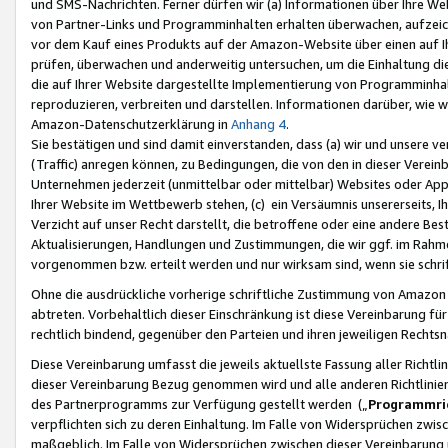
und SMS-Nachrichten. Ferner dürfen wir (a) Informationen über Ihre We
von Partner-Links und Programminhalten erhalten überwachen, aufzei
vor dem Kauf eines Produkts auf der Amazon-Website über einen auf Ih
prüfen, überwachen und anderweitig untersuchen, um die Einhaltung dies
die auf Ihrer Website dargestellte Implementierung von Programminhalt
reproduzieren, verbreiten und darstellen. Informationen darüber, wie w
Amazon-Datenschutzerklärung in
Anhang 4
.
Sie bestätigen und sind damit einverstanden, dass (a) wir und unsere 
(Traffic) anregen können, zu Bedingungen, die von den in dieser Vere
Unternehmen jederzeit (unmittelbar oder mittelbar) Websites oder Appl
Ihrer Website im Wettbewerb stehen, (c) ein Versäumnis unsererseits, I
Verzicht auf unser Recht darstellt, die betroffene oder eine andere B
Aktualisierungen, Handlungen und Zustimmungen, die wir ggf. im Rahme
vorgenommen bzw. erteilt werden und nur wirksam sind, wenn sie schri
Ohne die ausdrückliche vorherige schriftliche Zustimmung von Amazon
abtreten. Vorbehaltlich dieser Einschränkung ist diese Vereinbarung f
rechtlich bindend, gegenüber den Parteien und ihren jeweiligen Rech
Diese Vereinbarung umfasst die jeweils aktuellste Fassung aller Richtli
dieser Vereinbarung Bezug genommen wird und alle anderen Richtlinie
des Partnerprogramms zur Verfügung gestellt werden („
Programmric
verpflichten sich zu deren Einhaltung. Im Falle von Widersprüchen zwi
maßgeblich. Im Falle von Widersprüchen zwischen dieser Vereinbarun