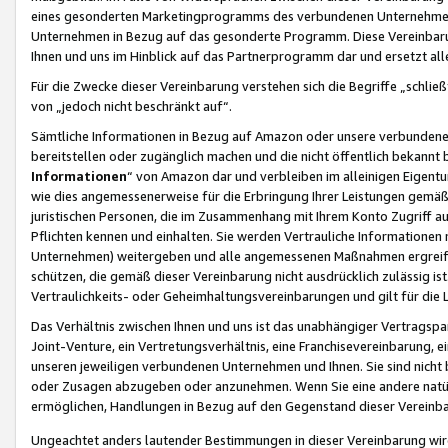
eines gesonderten Marketingprogramms des verbundenen Unternehmens
Unternehmen in Bezug auf das gesonderte Programm. Diese Vereinbarung
Ihnen und uns im Hinblick auf das Partnerprogramm dar und ersetzt al
Für die Zwecke dieser Vereinbarung verstehen sich die Begriffe „schließ
von „jedoch nicht beschränkt auf“.
Sämtliche Informationen in Bezug auf Amazon oder unsere verbunde
bereitstellen oder zugänglich machen und die nicht öffentlich bekannt bz
Informationen
“ von Amazon dar und verbleiben im alleinigen Eigent
wie dies angemessenerweise für die Erbringung Ihrer Leistungen gemäß d
juristischen Personen, die im Zusammenhang mit Ihrem Konto Zugriff au
Pflichten kennen und einhalten. Sie werden Vertrauliche Informationen 
Unternehmen) weitergeben und alle angemessenen Maßnahmen ergreifen
schützen, die gemäß dieser Vereinbarung nicht ausdrücklich zulässig is
Vertraulichkeits- oder Geheimhaltungsvereinbarungen und gilt für die
Das Verhältnis zwischen Ihnen und uns ist das unabhängiger Vertragspa
Joint-Venture, ein Vertretungsverhältnis, eine Franchisevereinbarung, 
unseren jeweiligen verbundenen Unternehmen und Ihnen. Sie sind ni
oder Zusagen abzugeben oder anzunehmen. Wenn Sie eine andere natürli
ermöglichen, Handlungen in Bezug auf den Gegenstand dieser Vereinbar
Ungeachtet anders lautender Bestimmungen in dieser Vereinbarung wird