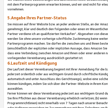
mit dem Partnerprogramm erwarten können, und wir sind nicht für etwa
vornehmen.
5.Angabe Ihres Partner-Status
Sie müssen auf Ihrer Website bzw. an jeder anderen Stelle, an der Am
genehmigt, klar und deutlich den folgenden oder einen im Wesentlichen
Partner verdiene ich an qualifizierten Verkäufen“. Abgesehen von die
werden Sie ohne unsere vorherige schriftliche Zustimmung keine weite
Partnerprogramm machen. Sie dürfen die zwischen uns und Ihnen best
(einschließlich der expliziten oder impliziten Aussage, dass Amazon Si
dass eine Verbindung zwischen Amazon und Ihnen oder einer anderen natü
vorliegenden Vereinbarung ausdrücklich gestattet ist.
6.Laufzeit und Kündigung
Die Laufzeit dieser Vereinbarung beginnt mit Ihrer Anmeldung für die 
jederzeit ordentlich oder aus wichtigem Grund durch schriftliche Kündi
automatisch und unter Ausschluss des Gerichtswegs), wobei eine solch
können kündigen, indem Sie sich über die Partner-Website in Ihrem Ko
auswählen.
Ferner können wir diese Vereinbarung jederzeit aus wichtigem Grund dur
Sie Ihre Pflichten aus dieser Vereinbarung erheblich verletzen; (b) wen
Programmrichtlinien) nicht innerhalb von 7 Tagen nach unserer Benachr
oder Haftungsansprüchen im Zusammenhang mit Ihrer Teilnahme am Pa