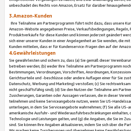
unbeschadet des Rechts von Amazon, Ersatz für darüber hinausgehen
3.Amazon-Kunden
Ihre Teilnahme am Partnerprogramm führt nicht dazu, dass unsere Kun
Amazon-Website angegebenen Preise, Verkaufsbedingungen, Regeln, Ri
Produktverkäufe für diese Kunden und können jederzeit geändert werde
sich einer unserer Kunden in einer Angelegenheit an Sie wenden, die 
Kunden mitteilen, dass er für Kundenservice-Fragen den auf der Ama
4.Gewährleistungen
Sie gewährleisten und sichern zu, dass (a) Sie gemäß dieser Vereinba
betreiben werden; (b) weder Ihre Teilnahme am Partnerprogramm noch d
Bestimmungen, Verordnungen, Vorschriften, Anordnungen, Konzessionen,
Gerichtsurteile und -beschlüsse oder andere Auflagen einer für Sie zu
Datenschutz, Werbung und Marketing) verstoßen; (c) Sie rechtswirksam 
nicht geschäftsfähig sind); (d) Sie den Nutzen der Teilnahme am Partne
Zusicherungen, Garantien oder Aussagen verlassen, die in dieser Verein
teilnehmen und keine Serviceangebote nutzen, wenn Sie US-Handelssa
unterliegen, in dem Sie Serviceangebote wahrnehmen; (f) Sie alle US
amerikanische Ausfuhr- und Wiederausfuhrbeschränkungen einhalten, 
Technologie und Leistungen gelten, und (g) die Angaben, die Sie im 
sind. Sie können Ihre Angaben aktualisieren, indem Sie sich über die 
Wir machen keine Zusicherungen und übernehmen keine Gewährleistun