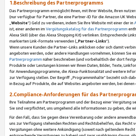
1.Beschreibung des Partnerprogramms
Das Partnerprogramm ermöglicht Ihnen, mit Ihrer Website, Ihren nutzer
(nur verfügbar für Partner, die eine Partner-ID für die Amazon UK We
„
Website
“) Geld zu verdienen, indem Sie Ihre Website mit einer der in
ist, einer anderen im
Vergütungskatalog für das Partnerprogramm
enth
Alexa Skill (über das Alexa Shopping Kit) verlinken. Entsprechende Lin
markierten Link-Formate verwenden („
Partner-Links
“).
Wenn unsere Kunden die Partner-Links anklicken oder sich damit verbi
angeboten werden, oder andere Handlungen vornehmen, können Sie eine
Partnerprogramm
näher beschrieben (und vorbehaltlich der dort festg
Produkte oder Leistungen können wir Ihnen Daten, Bilder, Texte, Linkfo
für Anwendungsprogramme, die Alexa-Funktionalität und weitere Inf
zur Verfügung stellen. Der Begriff „Programminhalte“ bezieht sich dabe
in Bezug auf Produkte, die auf Websites angeboten werden, bei denen 
2.Compliance-Anforderungen für das Partnerprog
Ihre Teilnahme am Partnerprogramm und der Bezug einer Vergütung setz
Sie sind verpflichtet, uns umgehend alle Informationen zu geben, die w
Für den Fall, dass Sie gegen diese Vereinbarung oder andere anwendba
uns zur Verfügung stehenden Rechten und Rechtsbehelfen, das Recht vo
Vergütungen ohne weitere Ankündigung (soweit nach geltendem Recht z
entsprechende Vergütungen zu haben) und zwar unabhängig davon, ob 