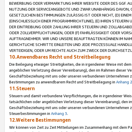
BEWERBUNG ODER VERMARKTUNG IHRER WEBSITE ODER DES GGF. AUF 
NUTZUNG DER SERVICEANGEBOTE UND ZWAR UNABHÄNGIG DAVON, O
GESETZLICHEN BESTIMMUNGEN ZULÄSSIG IST ODER NICHT, (D) EINE
(EINSCHLIESSLICH EINER PROGRAMMRICHTLINIE), (E) IHREN STEUER
DER EINTREIBUNG ODER ZAHLUNG IHRER STEUERN UND ZOLLABGAB
ODER ZOLLVERPFLICHTUNGEN, ODER (F) FAHRLÄSSIGKEIT ODER VORS
AUFTRAGNEHMER. WIR UND UNSERE BEAUFTRAGTEN KÖNNEN IM NAME
GERICHTLICHE SCHRITTE EINLEITEN UND JEDE PROZESSUALE HAND
VERTEIDIGEN, ODER UM RECHTE AUCH ZUM ZWECK DER DURCHSETZU
10.Anwendbares Recht und Streitbeilegung
Die Beilegung etwaiger Streitigkeiten, die in irgendeiner Weise mit de
angeblichen Verletzung dieser Vereinbarung), den im Rahmen dieser Ve
Geschäftsbeziehung mit uns oder unseren verbundenen Unternehmen zu
Bestimmungen zu anwendbarem Recht und Streitbeilegung in
Anhang 
11.Steuern
Steuern und damit verbundene Verpflichtungen, die in irgendeiner Wei
tatsächlichen oder angeblichen Verletzung dieser Vereinbarung), den 
Geschäftsbeziehung mit uns oder unseren verbundenen Unternehmen z
Steuerbestimmungen in
Anhang 3
.
12.Weitere Bestimmungen
Wir können von Zeit zu Zeit Mitteilungen im Zusammenhang mit dem Par