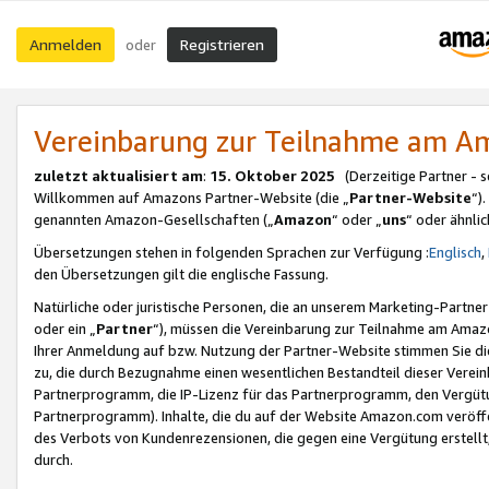
Anmelden
Registrieren
oder
Vereinbarung zur Teilnahme am 
zuletzt aktualisiert am
:
15. Oktober 2025
(Derzeitige Partner - 
Willkommen auf Amazons Partner-Website (die „
Partner-Website
“)
genannten Amazon-Gesellschaften („
Amazon
“ oder „
uns
“ oder ähnli
Übersetzungen stehen in folgenden Sprachen zur Verfügung :
Englisch
,
den Übersetzungen gilt die englische Fassung.
Natürliche oder juristische Personen, die an unserem Marketing-Partn
oder ein „
Partner
“), müssen die Vereinbarung zur Teilnahme am Ama
Ihrer Anmeldung auf bzw. Nutzung der Partner-Website stimmen Sie die
zu, die durch Bezugnahme einen wesentlichen Bestandteil dieser Verei
Partnerprogramm, die IP-Lizenz für das Partnerprogramm, den Vergütu
Partnerprogramm). Inhalte, die du auf der Website Amazon.com veröffe
des Verbots von Kundenrezensionen, die gegen eine Vergütung erstellt, 
durch.