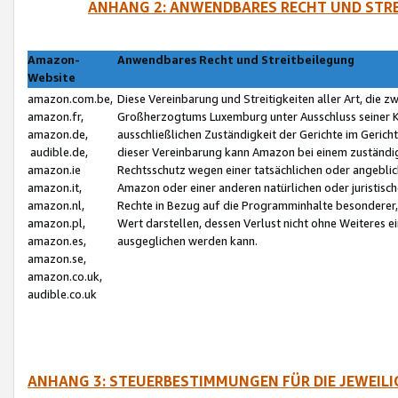
ANHANG 2: ANWENDBARES RECHT UND STRE
Amazon-
Anwendbares Recht und Streitbeilegung
Website
amazon.com.be,
Diese Vereinbarung und Streitigkeiten aller Art, die 
amazon.fr,
Großherzogtums Luxemburg unter Ausschluss seiner Kol
amazon.de,
ausschließlichen Zuständigkeit der Gerichte im Geri
audible.de,
dieser Vereinbarung kann Amazon bei einem zuständig
amazon.ie
Rechtsschutz wegen einer tatsächlichen oder angebli
amazon.it,
Amazon oder einer anderen natürlichen oder juristisc
amazon.nl,
Rechte in Bezug auf die Programminhalte besonderer,
amazon.pl,
Wert darstellen, dessen Verlust nicht ohne Weiteres e
amazon.es,
ausgeglichen werden kann.
amazon.se,
amazon.co.uk,
audible.co.uk
ANHANG 3: STEUERBESTIMMUNGEN FÜR DIE JEWEIL