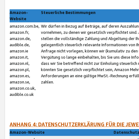
Amazon-
Steuerliche Bestimmungen
Website
amazon.com.be,
Wir dürfen in Bezug auf Beträge, auf deren Auszahlun
amazon.fr,
vornehmen, zu denen wir gesetzlich verpflichtet sind
amazon.de,
stellen die vollständige Zahlung und Abgeltung der 
audible.de,
gelegentlich steuerlich relevante Informationen von I
amazon.ie
Anfrage nicht vorlegen, können wir (kumulativ zu de
amazon.it,
Vergütung so lange einbehalten, bis Sie uns diese Inf
amazon.nl,
dass wir Sie betreffend nicht zur Einholung steuerlich 
amazon.pl,
könnten Sie gesetzlich verpflichtet sein, Amazon Meh
amazon.es,
Anforderungen an eine gültige MwSt.-Rechnung erfüllt
amazon.se,
zahlen.
amazon.co.uk,
audible.co.uk
ANHANG 4: DATENSCHUTZERKLÄRUNG FÜR DIE JEWE
Amazon-Website
Datenschutz