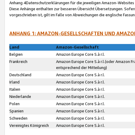
Anhang 4Datenschutzerklärungen für die jeweiligen Amazon-Websites
Diese Anhänge enthalten zur besseren Übersicht Übersetzungen. Sofe
vorgeschrieben ist, gilt im Falle von Abweichungen die englische Fass
ANHANG 1: AMAZON-GESELLSCHAFTEN UND AMAZO
Land
Amazon-Gesellschaft
Belgien
Amazon Europe Core S.à r.l.
Frankreich
Amazon Europe Core S.à r.l.(oder Amazon Fr
entsprechend der Mitteilung)
Deutschland
Amazon Europe Core S.à r.l.
Irland
Amazon Europe Core S.à r.l.
Italien
Amazon Europe Core S.à r.l.
Niederlande
Amazon Europe Core S.à r.l.
Polen
Amazon Europe Core S.à r.l.
Spanien
Amazon Europe Core S.à r.l.
Schweden
Amazon Europe Core S.à r.l.
Vereinigtes Königreich
Amazon Europe Core S.à r.l.