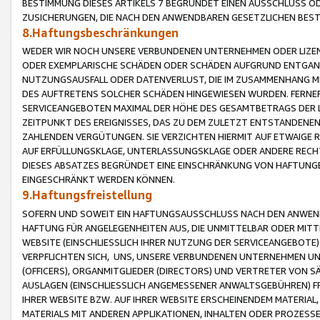
BESTIMMUNG DIESES ARTIKELS 7 BEGRÜNDET EINEN AUSSCHLUSS 
ZUSICHERUNGEN, DIE NACH DEN ANWENDBAREN GESETZLICHEN BE
8.Haftungsbeschränkungen
WEDER WIR NOCH UNSERE VERBUNDENEN UNTERNEHMEN ODER LIZEN
ODER EXEMPLARISCHE SCHÄDEN ODER SCHÄDEN AUFGRUND ENTGANG
NUTZUNGSAUSFALL ODER DATENVERLUST, DIE IM ZUSAMMENHANG MI
DES AUFTRETENS SOLCHER SCHÄDEN HINGEWIESEN WURDEN. FERN
SERVICEANGEBOTEN MAXIMAL DER HÖHE DES GESAMTBETRAGS DER 
ZEITPUNKT DES EREIGNISSES, DAS ZU DEM ZULETZT ENTSTANDENE
ZAHLENDEN VERGÜTUNGEN. SIE VERZICHTEN HIERMIT AUF ETWAIGE 
AUF ERFÜLLUNGSKLAGE, UNTERLASSUNGSKLAGE ODER ANDERE RECHT
DIESES ABSATZES BEGRÜNDET EINE EINSCHRÄNKUNG VON HAFTUNG
EINGESCHRÄNKT WERDEN KÖNNEN.
9.Haftungsfreistellung
SOFERN UND SOWEIT EIN HAFTUNGSAUSSCHLUSS NACH DEN ANWENDB
HAFTUNG FÜR ANGELEGENHEITEN AUS, DIE UNMITTELBAR ODER MITT
WEBSITE (EINSCHLIESSLICH IHRER NUTZUNG DER SERVICEANGEBOTE)
VERPFLICHTEN SICH, UNS, UNSERE VERBUNDENEN UNTERNEHMEN UN
(OFFICERS), ORGANMITGLIEDER (DIRECTORS) UND VERTRETER VON 
AUSLAGEN (EINSCHLIESSLICH ANGEMESSENER ANWALTSGEBÜHREN) FR
IHRER WEBSITE BZW. AUF IHRER WEBSITE ERSCHEINENDEM MATERIAL
MATERIALS MIT ANDEREN APPLIKATIONEN, INHALTEN ODER PROZESSE