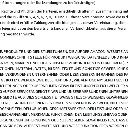
ge Stornierungen oder Rücksendungen zu berücksichtigen).
 Rechte und Pflichten der Parteien, einschließlich aller im Zusammenhang m
 die in Ziffern 3, 4, 5, 6, 7, 8, 10 und 11 dieser Vereinbarung sowie die in
er noch nicht erfüllte Zahlungsverpflichtungen aus dieser Vereinbarung, die
arteien nicht von den bereits entstandenen Verbindlichkeiten aus dieser Ver
gung begangen wurde.
 PRODUKTE UND DIENSTLEISTUNGEN, DIE AUF DER AMAZON-WEBSITE AN
GRAMMIERSCHNITTSTELLE FÜR PRODUKTWERBUNG, DATENFEEDS UND INH
-NAMEN, MARKEN UND LOGOS UNSERER VERBUNDENEN UNTERNEHMEN (EIN
IONEN, MATERIAL, DATEN, BILDER, TEXTE UND SONSTIGE GEWERBLICHE 
EREN VERBUNDENEN UNTERNEHMEN ODER LIZENZGEBERN IM RAHMEN DES 
NGEBOTE
“), WERDEN „WIE BESEHEN“ UND „WIE VERFÜGBAR“ BEREITGEST
CHERUNGEN ODER ÜBERNEHMEN GEWÄHRLEISTUNGEN GLEICH WELCHER AR
ZUG AUF DIE SERVICEANGEBOTE. WIR UND UNSERE VERBUNDENEN UNTERNEH
ANGEBOTE AUS; DIES SCHLIESST ETWAIGE STILLSCHWEIGENDE GEWÄHRLE
LITÄT, EIGNUNG FÜR EINEN BESTIMMTEN VERWENDUNGSZWECK, NICHTVER
OGENHEITEN, DEM ÜBLICHEN GESCHÄFTSVERKEHR, DER LEISTUNG ODER H
 BESCHAFFENHEIT, MERKMALE, FUNKTIONEN, DEN LEISTUNGSUMFANG ODER
VERBUNDENEN UNTERNEHMEN ODER LIZENZGEBER GEWÄHRLEISTEN, DASS D
HGÄNGIG BZW. AUF BESTIMMTE ART UND WEISE FUNKTIONIEREN WERDEN 