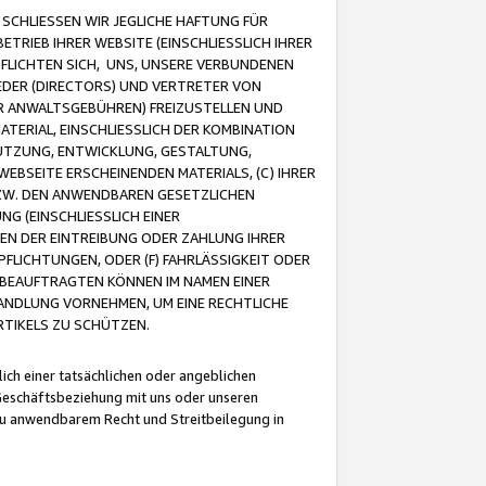
CHLIESSEN WIR JEGLICHE HAFTUNG FÜR
TRIEB IHRER WEBSITE (EINSCHLIESSLICH IHRER
FLICHTEN SICH, UNS, UNSERE VERBUNDENEN
EDER (DIRECTORS) UND VERTRETER VON
R ANWALTSGEBÜHREN) FREIZUSTELLEN UND
ATERIAL, EINSCHLIESSLICH DER KOMBINATION
NUTZUNG, ENTWICKLUNG, GESTALTUNG,
EBSEITE ERSCHEINENDEN MATERIALS, (C) IHRER
ZW. DEN ANWENDBAREN GESETZLICHEN
NG (EINSCHLIESSLICH EINER
BEN DER EINTREIBUNG ODER ZAHLUNG IHRER
LICHTUNGEN, ODER (F) FAHRLÄSSIGKEIT ODER
 BEAUFTRAGTEN KÖNNEN IM NAMEN EINER
HANDLUNG VORNEHMEN, UM EINE RECHTLICHE
TIKELS ZU SCHÜTZEN.
ich einer tatsächlichen oder angeblichen
Geschäftsbeziehung mit uns oder unseren
u anwendbarem Recht und Streitbeilegung in