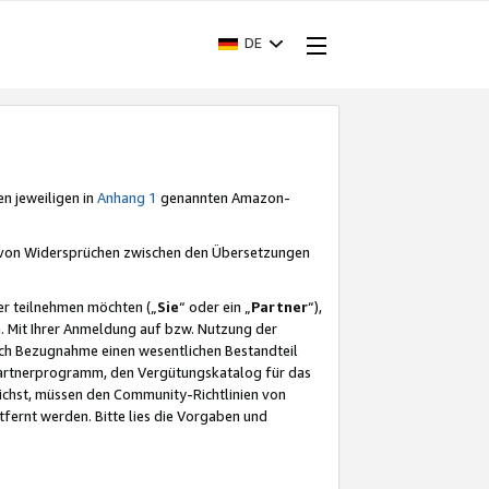
DE
en jeweiligen in
Anhang 1
genannten Amazon-
e von Widersprüchen zwischen den Übersetzungen
er teilnehmen möchten („
Sie
“ oder ein „
Partner
“),
. Mit Ihrer Anmeldung auf bzw. Nutzung der
durch Bezugnahme einen wesentlichen Bestandteil
 Partnerprogramm, den Vergütungskatalog für das
ichst, müssen den Community-Richtlinien von
fernt werden. Bitte lies die Vorgaben und