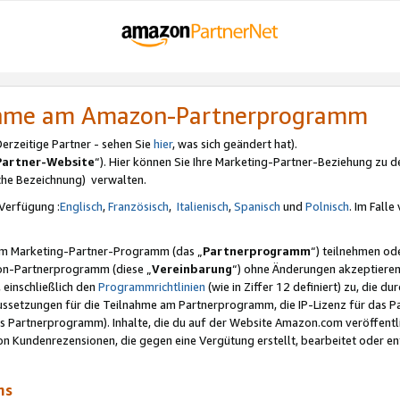
nahme am Amazon-Partnerprogramm
rzeitige Partner - sehen Sie
hier
, was sich geändert hat).
Partner-Website
“). Hier können Sie Ihre Marketing-Partner-Beziehung zu d
iche Bezeichnung) verwalten.
Verfügung :
Englisch
,
Französisch
,
Italienisch
,
Spanisch
und
Polnisch
. Im Fall
erem Marketing-Partner-Programm (das „
Partnerprogramm
“) teilnehmen od
on-Partnerprogramm (diese „
Vereinbarung
“) ohne Änderungen akzeptieren
 einschließlich den
Programmrichtlinien
(wie in Ziffer 12 definiert) zu, die 
raussetzungen für die Teilnahme am Partnerprogramm, die IP-Lizenz für das
s Partnerprogramm). Inhalte, die du auf der Website Amazon.com veröffentl
n Kundenrezensionen, die gegen eine Vergütung erstellt, bearbeitet oder ent
mms