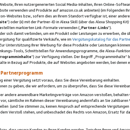
ebsite, Ihren nutzergenerierten Social Media-Inhalten, Ihren Online-Softwar
ebsite verwenden und Produkte auf amazon.co.uk anbieten) (im Folgenden Ihr
-Websites bzw., sofern dies an Ihrem Standort verfügbar ist, einer ander
ite
“) oder (ii) mit der Partner-ID in Alexa Skill (über das Alexa Shopping Ki
estellten markierten Link-Formate verwenden („
Partner-Links
“).
oder sich damit verbinden, um ein Produkt oder Leistungen zu erwerben, di
gütung für qualifizierte Verkäufe, wie im
Vergütungskatalog für das Part
Zur Unterstützung Ihrer Werbung für diese Produkte oder Leistungen können w
linkungs-Tools, Schnittstellen für Anwendungsprogramme, die Alexa-Funktion
Programminhalte
“) zur Verfügung stellen. Der Begriff „Programminhalte“ be
halte in Bezug auf Produkte, die auf Websites angeboten werden, bei denen 
as Partnerprogramm
einer Vergütung setzt voraus, dass Sie diese Vereinbarung einhalten.
ionen zu geben, die wir anfordern, um zu überprüfen, dass Sie diese Vereinba
oder andere anwendbare Marketingverträge von Amazon verstoßen, behalten w
 vor, sämtliche im Rahmen dieser Vereinbarung andernfalls an Sie zahlbare
tellen (und Sie stimmen zu, keinen Anspruch auf entsprechende Vergütungen
 dem Verstoß stehen, und unbeschadet des Rechts von Amazon, Ersatz für 
azu, dass unsere Kunden zu Ihren Kunden werden. Zwischen Ihnen und Amaz