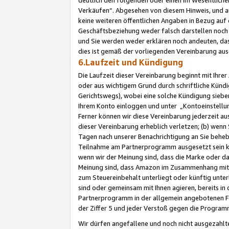
Verkäufen“. Abgesehen von diesem Hinweis, und a
keine weiteren öffentlichen Angaben in Bezug au
Geschäftsbeziehung weder falsch darstellen noch a
und Sie werden weder erklären noch andeuten, dass
dies ist gemäß der vorliegenden Vereinbarung ausd
6.Laufzeit und Kündigung
Die Laufzeit dieser Vereinbarung beginnt mit Ihre
oder aus wichtigem Grund durch schriftliche Kündi
Gerichtswegs), wobei eine solche Kündigung siebe
Ihrem Konto einloggen und unter „Kontoeinstellu
Ferner können wir diese Vereinbarung jederzeit aus
dieser Vereinbarung erheblich verletzen; (b) wenn
Tagen nach unserer Benachrichtigung an Sie behe
Teilnahme am Partnerprogramm ausgesetzt sein kö
wenn wir der Meinung sind, dass die Marke oder 
Meinung sind, dass Amazon im Zusammenhang mit d
zum Steuereinbehalt unterliegt oder künftig unter
sind oder gemeinsam mit Ihnen agieren, bereits in
Partnerprogramm in der allgemein angebotenen Fo
der Ziffer 5 und jeder Verstoß gegen die Programm
Wir dürfen angefallene und noch nicht ausgezahlt