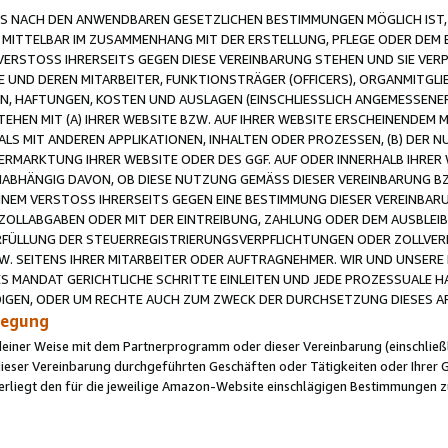
 NACH DEN ANWENDBAREN GESETZLICHEN BESTIMMUNGEN MÖGLICH IST, S
MITTELBAR IM ZUSAMMENHANG MIT DER ERSTELLUNG, PFLEGE ODER DEM BE
ERSTOSS IHRERSEITS GEGEN DIESE VEREINBARUNG STEHEN UND SIE VERP
UND DEREN MITARBEITER, FUNKTIONSTRÄGER (OFFICERS), ORGANMITGLI
N, HAFTUNGEN, KOSTEN UND AUSLAGEN (EINSCHLIESSLICH ANGEMESSENE
HEN MIT (A) IHRER WEBSITE BZW. AUF IHRER WEBSITE ERSCHEINENDEM M
LS MIT ANDEREN APPLIKATIONEN, INHALTEN ODER PROZESSEN, (B) DER 
RMARKTUNG IHRER WEBSITE ODER DES GGF. AUF ODER INNERHALB IHRER W
ABHÄNGIG DAVON, OB DIESE NUTZUNG GEMÄSS DIESER VEREINBARUNG B
EINEM VERSTOSS IHRERSEITS GEGEN EINE BESTIMMUNG DIESER VEREINBARU
D ZOLLABGABEN ODER MIT DER EINTREIBUNG, ZAHLUNG ODER DEM AUSBLEI
FÜLLUNG DER STEUERREGISTRIERUNGSVERPFLICHTUNGEN ODER ZOLLVERPF
W. SEITENS IHRER MITARBEITER ODER AUFTRAGNEHMER. WIR UND UNSERE
ES MANDAT GERICHTLICHE SCHRITTE EINLEITEN UND JEDE PROZESSUALE 
GEN, ODER UM RECHTE AUCH ZUM ZWECK DER DURCHSETZUNG DIESES AR
ilegung
endeiner Weise mit dem Partnerprogramm oder dieser Vereinbarung (einschließl
ieser Vereinbarung durchgeführten Geschäften oder Tätigkeiten oder Ihrer 
iegt den für die jeweilige Amazon-Website einschlägigen Bestimmungen z