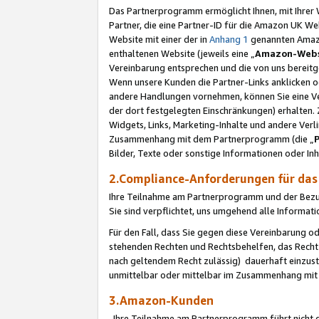
Das Partnerprogramm ermöglicht Ihnen, mit Ihrer W
Partner, die eine Partner-ID für die Amazon UK W
Website mit einer der in
Anhang 1
genannten Amazon
enthaltenen Website (jeweils eine „
Amazon-Webs
Vereinbarung entsprechen und die von uns bereitg
Wenn unsere Kunden die Partner-Links anklicken 
andere Handlungen vornehmen, können Sie eine Ver
der dort festgelegten Einschränkungen) erhalten. 
Widgets, Links, Marketing-Inhalte und andere Ver
Zusammenhang mit dem Partnerprogramm (die „
Bilder, Texte oder sonstige Informationen oder In
2.Compliance-Anforderungen für d
Ihre Teilnahme am Partnerprogramm und der Bezug 
Sie sind verpflichtet, uns umgehend alle Informat
Für den Fall, dass Sie gegen diese Vereinbarung 
stehenden Rechten und Rechtsbehelfen, das Recht
nach geltendem Recht zulässig) dauerhaft einzus
unmittelbar oder mittelbar im Zusammenhang mit
3.Amazon-Kunden
Ihre Teilnahme am Partnerprogramm führt nicht d