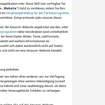
eapplikation oder Alexa Skill (nur verfügbar für
e „
Website
“) Geld zu verdienen, indem Sie Ihre
en im
Vergütungskatalog für das Partnerprogramm
t) verlinken. Entsprechende Links müssen dieser
e über die Amazon-Website angeboten werden, oder
nerprogramm
näher beschrieben (und vorbehaltlich
ir Ihnen Daten, Bilder, Texte, Linkformate,
alität und weitere Informationen im
zieht sich dabei ausdrücklich nicht auf Daten,
es sich nicht um eine Amazon-Website handelt.
rung einhalten.
ir uns neben allen anderen, uns zur Verfügung
n Vergütungen ohne weitere Ankündigung (soweit
 zu haben) und zwar unabhängig davon, ob diese
darüber hinausgehende Schäden zu verlangen.
on gelten alle auf der Amazon-Website