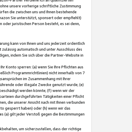
ohne unsere vorherige schriftliche Zustimmung
ürfen die zwischen uns und Ihnen bestehende
mazon Sie unterstützt, sponsert oder empfiehlt)
oder juristischen Person besteht, es sei denn,
arung kann von Ihnen und uns jederzeit ordentlich
t zulässig automatisch und unter Ausschluss des
gen, indem Sie sich über die Partner-Website in
hr Konto sperren: (a) wenn Sie Ihre Pflichten aus
eßlich Programmrichtlinien) nicht innerhalb von 7
ngsansprüchen im Zusammenhang mit Ihrer
ührende oder illegale Zwecke genutzt wurde; (e)
eschädigt werden könnte; (f) wenn wir der
rteien durchgeführten Tätigkeiten einer Pflicht
nen, die unserer Ansicht nach mit Ihnen verbunden
nto gesperrt haben) oder (h) wenn wir das
 (a) gilt jeder Verstoß gegen die Bestimmungen
ehalten, um sicherzustellen, dass der richtige