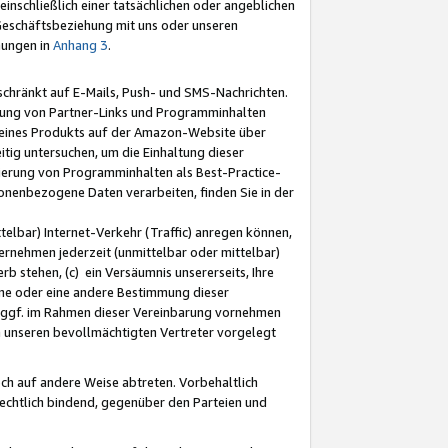
nschließlich einer tatsächlichen oder angeblichen
Geschäftsbeziehung mit uns oder unseren
mungen in
Anhang 3
.
schränkt auf E-Mails, Push- und SMS-Nachrichten.
ellung von Partner-Links und Programminhalten
 eines Produkts auf der Amazon-Website über
tig untersuchen, um die Einhaltung dieser
ntierung von Programminhalten als Best-Practice-
sonenbezogene Daten verarbeiten, finden Sie in der
telbar) Internet-Verkehr (Traffic) anregen können,
rnehmen jederzeit (unmittelbar oder mittelbar)
b stehen, (c) ein Versäumnis unsererseits, Ihre
fene oder eine andere Bestimmung dieser
r ggf. im Rahmen dieser Vereinbarung vornehmen
ch unseren bevollmächtigten Vertreter vorgelegt
ch auf andere Weise abtreten. Vorbehaltlich
rechtlich bindend, gegenüber den Parteien und