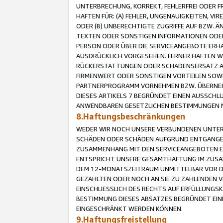
UNTERBRECHUNG, KORREKT, FEHLERFREI ODER 
HAFTEN FÜR: (A) FEHLER, UNGENAUIGKEITEN, 
ODER (B) UNBERECHTIGTE ZUGRIFFE AUF BZW. 
TEXTEN ODER SONSTIGEN INFORMATIONEN ODER 
PERSON ODER ÜBER DIE SERVICEANGEBOTE ERHA
AUSDRÜCKLICH VORGESEHEN. FERNER HAFTEN 
RÜCKERSTATTUNGEN ODER SCHADENSERSATZ AU
FIRMENWERT ODER SONSTIGEN VORTEILEN SOWIE
PARTNERPROGRAMM VORNEHMEN BZW. ÜBERNEHM
DIESES ARTIKELS 7 BEGRÜNDET EINEN AUSSCH
ANWENDBAREN GESETZLICHEN BESTIMMUNGEN 
8.Haftungsbeschränkungen
WEDER WIR NOCH UNSERE VERBUNDENEN UNTERN
SCHÄDEN ODER SCHÄDEN AUFGRUND ENTGANGENE
ZUSAMMENHANG MIT DEN SERVICEANGEBOTEN EN
ENTSPRICHT UNSERE GESAMTHAFTUNG IM ZUSAM
DEM 12-MONATSZEITRAUM UNMITTELBAR VOR DE
GEZAHLTEN ODER NOCH AN SIE ZU ZAHLENDEN V
EINSCHLIESSLICH DES RECHTS AUF ERFÜLLUNGS
BESTIMMUNG DIESES ABSATZES BEGRÜNDET EI
EINGESCHRÄNKT WERDEN KÖNNEN.
9.Haftungsfreistellung