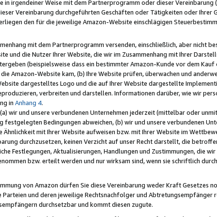
e in irgendeiner Weise mit dem Partnerprogramm oder dieser Vereinbarung (ei
ieser Vereinbarung durchgeführten Geschäften oder Tätigkeiten oder Ihrer 
liegen den für die jeweilige Amazon-Website einschlägigen Steuerbestim
mmenhang mit dem Partnerprogramm versenden, einschließlich, aber nicht be
site und die Nutzer Ihrer Website, die wir im Zusammenhang mit Ihrer Darst
itergeben (beispielsweise dass ein bestimmter Amazon-Kunde vor dem Kauf
uf die Amazon-Website kam, (b) Ihre Website prüfen, überwachen und anderwei
r Website dargestelltes Logo und die auf Ihrer Website dargestellte Impleme
reproduzieren, verbreiten und darstellen. Informationen darüber, wie wir per
ng in
Anhang 4
.
 (a) wir und unsere verbundenen Unternehmen jederzeit (mittelbar oder unmit
ng festgelegten Bedingungen abweichen, (b) wir und unsere verbundenen Unte
 Ähnlichkeit mit Ihrer Website aufweisen bzw. mit Ihrer Website im Wettbewer
barung durchzusetzen, keinen Verzicht auf unser Recht darstellt, die betrof
liche Festlegungen, Aktualisierungen, Handlungen und Zustimmungen, die wi
enommen bzw. erteilt werden und nur wirksam sind, wenn sie schriftlich dur
stimmung von Amazon dürfen Sie diese Vereinbarung weder Kraft Gesetzes no
die Parteien und deren jeweilige Rechtsnachfolger und Abtretungsempfänger 
ngsempfängern durchsetzbar und kommt diesen zugute.