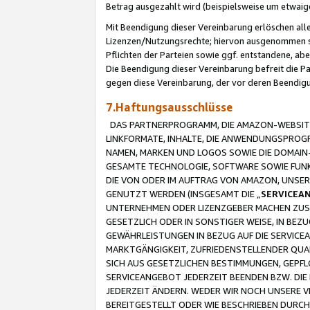
Betrag ausgezahlt wird (beispielsweise um etwai
Mit Beendigung dieser Vereinbarung erlöschen alle
Lizenzen/Nutzungsrechte; hiervon ausgenommen sind
Pflichten der Parteien sowie ggf. entstandene, ab
Die Beendigung dieser Vereinbarung befreit die P
gegen diese Vereinbarung, der vor deren Beendi
7.Haftungsausschlüsse
DAS PARTNERPROGRAMM, DIE AMAZON-WEBSITE,
LINKFORMATE, INHALTE, DIE ANWENDUNGSPRO
NAMEN, MARKEN UND LOGOS SOWIE DIE DOMAIN
GESAMTE TECHNOLOGIE, SOFTWARE SOWIE FUNKT
DIE VON ODER IM AUFTRAG VON AMAZON, UNS
GENUTZT WERDEN (INSGESAMT DIE „
SERVICEA
UNTERNEHMEN ODER LIZENZGEBER MACHEN ZUSI
GESETZLICH ODER IN SONSTIGER WEISE, IN BE
GEWÄHRLEISTUNGEN IN BEZUG AUF DIE SERVICE
MARKTGÄNGIGKEIT, ZUFRIEDENSTELLENDER QUA
SICH AUS GESETZLICHEN BESTIMMUNGEN, GEPFL
SERVICEANGEBOT JEDERZEIT BEENDEN BZW. DIE
JEDERZEIT ÄNDERN. WEDER WIR NOCH UNSERE 
BEREITGESTELLT ODER WIE BESCHRIEBEN DURC