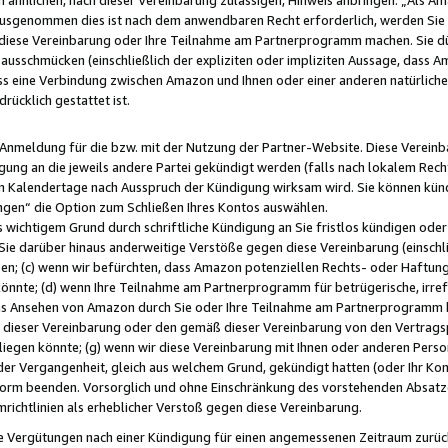
usgenommen dies ist nach dem anwendbaren Recht erforderlich, werden Sie 
f diese Vereinbarung oder Ihre Teilnahme am Partnerprogramm machen. Sie d
usschmücken (einschließlich der expliziten oder impliziten Aussage, dass A
 eine Verbindung zwischen Amazon und Ihnen oder einer anderen natürlichen 
rücklich gestattet ist.
r Anmeldung für die bzw. mit der Nutzung der Partner-Website. Diese Vereinb
gung an die jeweils andere Partei gekündigt werden (falls nach lokalem Rech
n Kalendertage nach Ausspruch der Kündigung wirksam wird. Sie können kündi
ngen“ die Option zum Schließen Ihres Kontos auswählen.
 wichtigem Grund durch schriftliche Kündigung an Sie fristlos kündigen oder I
 Sie darüber hinaus anderweitige Verstöße gegen diese Vereinbarung (einschli
ben; (c) wenn wir befürchten, dass Amazon potenziellen Rechts- oder Haftu
nnte; (d) wenn Ihre Teilnahme am Partnerprogramm für betrügerische, irref
das Ansehen von Amazon durch Sie oder Ihre Teilnahme am Partnerprogramm b
ieser Vereinbarung oder den gemäß dieser Vereinbarung von den Vertragspa
liegen könnte; (g) wenn wir diese Vereinbarung mit Ihnen oder anderen Perso
 der Vergangenheit, gleich aus welchem Grund, gekündigt hatten (oder Ihr Ko
rm beenden. Vorsorglich und ohne Einschränkung des vorstehenden Absatzes
richtlinien als erheblicher Verstoß gegen diese Vereinbarung.
e Vergütungen nach einer Kündigung für einen angemessenen Zeitraum zurückb