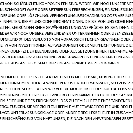
FREI VON SCHÄDLICHEN KOMPONENTEN SIND. WEDER WIR NOCH UNSERE 
VIREN, SCHADSOFTWARE ODER BETRIEBSUNTERBRECHUNGEN, EINSCHLIESSL
ÄNDERUNG ODER LÖSCHUNG, VERNICHTUNG, BESCHÄDIGUNG ODER VERLUST 
INHALTEN. BERATUNG ODER INFORMATIONEN, DIE SIE VON UNS ODER EIN
LTEN, BEGRÜNDEN KEINE GEWÄHRLEISTUNGSANSPRÜCHE, ES SEIN DENN, DI
WEDER WIR NOCH UNSERE VERBUNDENEN UNTERNEHMEN ODER LIZENZGEBE
FGRUND (X) DES VERLUSTS VON VORAUSSICHTLICHEN GEWINNEN ODER 
 (Y) VON INVESTITIONEN, AUFWENDUNGEN ODER VERPFLICHTUNGEN, DIE 
EN ODER (Z) DER BEENDIGUNG ODER AUSSETZUNG IHRER TEILNAHME A
LUSS ODER EINE EINSCHRÄNKUNG VON GEWÄHRLEISTUNGEN, HAFTUNGEN O
NICHT AUSGESCHLOSSEN ODER EINGESCHRÄNKT WERDEN KÖNNEN.
EHMEN ODER LIZENZGEBER HAFTEN FÜR MITTELBARE, NEBEN- ODER FOL
R EINNAHMEN ODER GEWINNE, VERLUST VON FIRMENWERT, NUTZUNGSAU
TSTEHEN, SELBST WENN WIR AUF DIE MÖGLICHKEIT DES AUFTRETENS S
MENHANG MIT DEN SERVICEANGEBOTEN MAXIMAL DER HÖHE DES GESAMT
M ZEITPUNKT DES EREIGNISSES, DAS ZU DEM ZULETZT ENTSTANDENEN 
ERGÜTUNGEN. SIE VERZICHTEN HIERMIT AUF ETWAIGE RECHTE UND RECHT
KLAGE, UNTERLASSUNGSKLAGE ODER ANDERE RECHTSBEHELFE IM ZUSAMME
NE EINSCHRÄNKUNG VON HAFTUNGEN, DIE NACH DEN ANWENDBAREN GESE