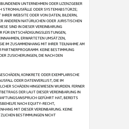
VERBUNDENEN UNTERNEHMEN ODER LIZENZGEBER
ICH STROMAUSFÄLLE ODER SYSTEMABSTÜRZE;
IHRER WEBSITE ODER VON DATEN, BILDERN,
ER ANDEREN NATÜRLICHEN ODER JURISTISCHEN
ESE SIND IN DIESER VEREINBARUNG
R FÜR ENTSCHÄDIGUNGSLEISTUNGEN,
EINNAHMEN, ERWARTETEN UMSÄTZEN,
SIE IM ZUSAMMENHANG MIT IHRER TEILNAHME AM
M PARTNERPROGRAMM. KEINE BESTIMMUNG
DER ZUSICHERUNGEN, DIE NACH DEN
GESCHÄDEN, KONKRETE ODER EXEMPLARISCHE
SFALL ODER DATENVERLUST, DIE IM
OLCHER SCHÄDEN HINGEWIESEN WURDEN. FERNER
BETRAGS DER LAUT DIESER VEREINBARUNG IN
HAFTUNGSANSPRUCH GEFÜHRT HAT, BEREITS
SBEHELFE NACH EQUITY-RECHT,
NHANG MIT DIESER VEREINBARUNG. KEINE
TZLICHEN BESTIMMUNGEN NICHT