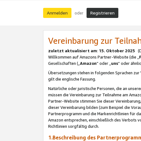
Anmelden
Registrieren
oder
Vereinbarung zur Teil
zuletzt aktualisiert am
:
15. Oktober 2025
(De
Willkommen auf Amazons Partner-Website (die „
Gesellschaften („
Amazon
“ oder „
uns
“ oder ähnl
Übersetzungen stehen in folgenden Sprachen zur 
gilt die englische Fassung.
Natürliche oder juristische Personen, die an uns
müssen die Vereinbarung zur Teilnahme am Amaz
Partner-Website stimmen Sie dieser Vereinbarung,
dieser Vereinbarung bilden (zum Beispiel die Vo
Partnerprogramm und die Markenrichtlinien für da
Amazon entsprechen, einschließlich des Verbots vo
Richtlinien sorgfältig durch.
1.Beschreibung des Partnerprogra