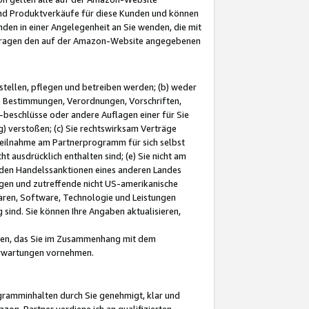
und Produktverkäufe für diese Kunden und können
nden in einer Angelegenheit an Sie wenden, die mit
e-Fragen den auf der Amazon-Website angegebenen
stellen, pflegen und betreiben werden; (b) weder
e Bestimmungen, Verordnungen, Vorschriften,
-beschlüsse oder andere Auflagen einer für Sie
 verstoßen; (c) Sie rechtswirksam Verträge
r Teilnahme am Partnerprogramm für sich selbst
t ausdrücklich enthalten sind; (e) Sie nicht am
den Handelssanktionen eines anderen Landes
gen und zutreffende nicht US-amerikanische
ren, Software, Technologie und Leistungen
sind. Sie können Ihre Angaben aktualisieren,
men, das Sie im Zusammenhang mit dem
 Erwartungen vornehmen.
ogramminhalten durch Sie genehmigt, klar und
zon-Partner verdiene ich an qualifizierten