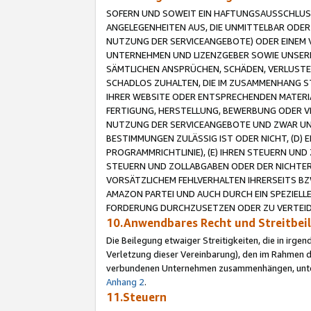
SOFERN UND SOWEIT EIN HAFTUNGSAUSSCHLUSS
ANGELEGENHEITEN AUS, DIE UNMITTELBAR ODER 
NUTZUNG DER SERVICEANGEBOTE) ODER EINEM V
UNTERNEHMEN UND LIZENZGEBER SOWIE UNSERE 
SÄMTLICHEN ANSPRÜCHEN, SCHÄDEN, VERLUSTE
SCHADLOS ZUHALTEN, DIE IM ZUSAMMENHANG STE
IHRER WEBSITE ODER ENTSPRECHENDEN MATERIA
FERTIGUNG, HERSTELLUNG, BEWERBUNG ODER VE
NUTZUNG DER SERVICEANGEBOTE UND ZWAR UN
BESTIMMUNGEN ZULÄSSIG IST ODER NICHT, (D) 
PROGRAMMRICHTLINIE), (E) IHREN STEUERN UN
STEUERN UND ZOLLABGABEN ODER DER NICHTER
VORSÄTZLICHEM FEHLVERHALTEN IHRERSEITS BZ
AMAZON PARTEI UND AUCH DURCH EIN SPEZIELL
FORDERUNG DURCHZUSETZEN ODER ZU VERTEIDI
10.Anwendbares Recht und Streitbe
Die Beilegung etwaiger Streitigkeiten, die in irg
Verletzung dieser Vereinbarung), den im Rahmen d
verbundenen Unternehmen zusammenhängen, unterl
Anhang 2
.
11.Steuern