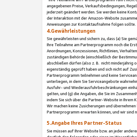
angegebenen Preise, Verkaufsbedingungen, Regeln
jederzeit geändert werden. Sie werden keine Konta
der Interaktion mit der Amazon-Website zusamme
Anweisungen zur Kontaktaufnahme folgen sollte.
4.Gewährleistungen
Sie gewährleisten und sichern zu, dass (a) Sie g
Ihre Teilnahme am Partnerprogramm noch die Erst
Anordnungen, Konzessionen, Richtlinien, Verhalten
zuständigen Behörde (einschließlich der Bestimmu
abschließen dürfen (also z. B. nicht minderjährig
eigenständig geprüft haben und sich nicht auf Zusi
Partnerprogramm teilnehmen und keine Servicean
unterliegen, in dem Sie Serviceangebote wahrneh
Ausfuhr- und Wiederausfuhrbeschränkungen einhal
gelten, und (g) die Angaben, die Sie im Zusammen
indem Sie sich über die Partner-Website in Ihrem
Wir machen keine Zusicherungen und übernehmen 
Partnerprogramm erwarten können, und wir sind n
5.Angabe Ihres Partner-Status
Sie müssen auf Ihrer Website bzw. an jeder ander
deutlich den folgenden oder einen im Wesentlichen