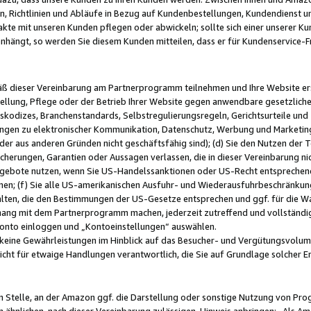
, Richtlinien und Abläufe in Bezug auf Kundenbestellungen, Kundendienst 
kte mit unseren Kunden pflegen oder abwickeln; sollte sich einer unserer Ku
nhängt, so werden Sie diesem Kunden mitteilen, dass er für Kundenservic
emäß dieser Vereinbarung am Partnerprogramm teilnehmen und Ihre Website er
ellung, Pflege oder der Betrieb Ihrer Website gegen anwendbare gesetzlich
skodizes, Branchenstandards, Selbstregulierungsregeln, Gerichtsurteile und 
ngen zu elektronischer Kommunikation, Datenschutz, Werbung und Marketing)
 oder aus anderen Gründen nicht geschäftsfähig sind); (d) Sie den Nutzen de
cherungen, Garantien oder Aussagen verlassen, die in dieser Vereinbarung nich
gebote nutzen, wenn Sie US-Handelssanktionen oder US-Recht entsprechen
men; (f) Sie alle US-amerikanischen Ausfuhr- und Wiederausfuhrbeschränkun
ten, die den Bestimmungen der US-Gesetze entsprechen und ggf. für die Wa
hang mit dem Partnerprogramm machen, jederzeit zutreffend und vollständig 
 Konto einloggen und „Kontoeinstellungen“ auswählen.
keine Gewährleistungen im Hinblick auf das Besucher- und Vergütungsvolu
icht für etwaige Handlungen verantwortlich, die Sie auf Grundlage solcher
en Stelle, an der Amazon ggf. die Darstellung oder sonstige Nutzung von Pr
 ähnlichen, nach dieser Vereinbarung zulässigen, Hinweis anbringen: „Als Ama