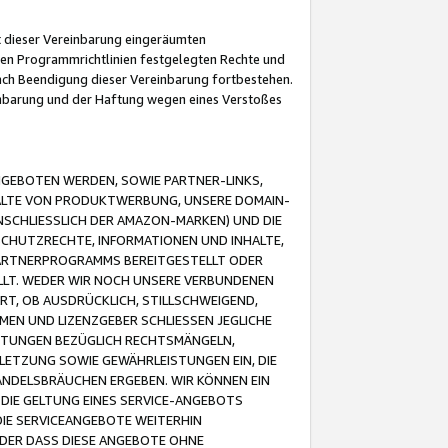
it dieser Vereinbarung eingeräumten
 den Programmrichtlinien festgelegten Rechte und
 nach Beendigung dieser Vereinbarung fortbestehen.
einbarung und der Haftung wegen eines Verstoßes
GEBOTEN WERDEN, SOWIE PARTNER-LINKS,
ALTE VON PRODUKTWERBUNG, UNSERE DOMAIN-
SCHLIESSLICH DER AMAZON-MARKEN) UND DIE
SCHUTZRECHTE, INFORMATIONEN UND INHALTE,
PARTNERPROGRAMMS BEREITGESTELLT ODER
ELLT. WEDER WIR NOCH UNSERE VERBUNDENEN
T, OB AUSDRÜCKLICH, STILLSCHWEIGEND,
MEN UND LIZENZGEBER SCHLIESSEN JEGLICHE
ISTUNGEN BEZÜGLICH RECHTSMÄNGELN,
LETZUNG SOWIE GEWÄHRLEISTUNGEN EIN, DIE
ANDELSBRÄUCHEN ERGEBEN. WIR KÖNNEN EIN
 DIE GELTUNG EINES SERVICE-ANGEBOTS
IE SERVICEANGEBOTE WEITERHIN
ODER DASS DIESE ANGEBOTE OHNE