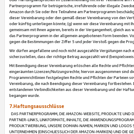
Partnerprogramm für betrügerische, irreführende oder illegale Zwecke
Amazon durch Sie oder Ihre Teilnahme am Partnerprogramm beschädig
dieser Vereinbarung oder den gemäß dieser Vereinbarung von den Vertr
oder künftig unterliegen könnte; (g) wenn wir diese Vereinbarung mit I
gemeinsam mit Ihnen agieren, bereits in der Vergangenheit, gleich aus
das Partnerprogramm in der allgemein angebotenen Form beenden. Vors
gegen die Bestimmungen der Ziffer 5 und jeder Verstoß gegen die Prog
Wir dürfen angefallene und noch nicht ausgezahlte Vergütungen nach 
sicherzustellen, dass der richtige Betrag ausgezahlt wird (beispielsw
Mit Beendigung dieser Vereinbarung erlöschen alle Rechte und Pflichte
eingeräumten Lizenzen/Nutzungsrechte; hiervon ausgenommen sind die in 
Programmrichtlinien festgelegten Rechte und Pflichten der Parteien sow
Vereinbarung, die nach Beendigung dieser Vereinbarung fortbestehen. D
entstandenen Verbindlichkeiten aus dieser Vereinbarung und der Haft
begangen wurde.
7.Haftungsausschlüsse
DAS PARTNERPROGRAMM, DIE AMAZON-WEBSITE, PRODUKTE UND DI
PARTNER-LINKS, LINKFORMATE, INHALTE, DIE ANWENDUNGSPROGR
PRODUKTWERBUNG, UNSERE DOMAIN-NAMEN, MARKEN UND LOGOS S
UNTERNEHMEN (EINSCHLIESSLICH DER AMAZON-MARKEN) UND DIE GE