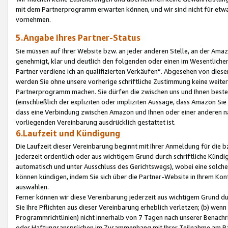
mit dem Partnerprogramm erwarten können, und wir sind nicht für etwa
vornehmen.
5.Angabe Ihres Partner-Status
Sie müssen auf Ihrer Website bzw. an jeder anderen Stelle, an der Am
genehmigt, klar und deutlich den folgenden oder einen im Wesentlichen
Partner verdiene ich an qualifizierten Verkäufen“. Abgesehen von die
werden Sie ohne unsere vorherige schriftliche Zustimmung keine weite
Partnerprogramm machen. Sie dürfen die zwischen uns und Ihnen best
(einschließlich der expliziten oder impliziten Aussage, dass Amazon Si
dass eine Verbindung zwischen Amazon und Ihnen oder einer anderen natü
vorliegenden Vereinbarung ausdrücklich gestattet ist.
6.Laufzeit und Kündigung
Die Laufzeit dieser Vereinbarung beginnt mit Ihrer Anmeldung für die 
jederzeit ordentlich oder aus wichtigem Grund durch schriftliche Kündi
automatisch und unter Ausschluss des Gerichtswegs), wobei eine solch
können kündigen, indem Sie sich über die Partner-Website in Ihrem Ko
auswählen.
Ferner können wir diese Vereinbarung jederzeit aus wichtigem Grund dur
Sie Ihre Pflichten aus dieser Vereinbarung erheblich verletzen; (b) wen
Programmrichtlinien) nicht innerhalb von 7 Tagen nach unserer Benachr
oder Haftungsansprüchen im Zusammenhang mit Ihrer Teilnahme am Pa