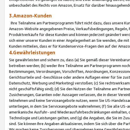
unbeschadet des Rechts von Amazon, Ersatz für darüber hinausgehen
3.Amazon-Kunden
Ihre Teilnahme am Partnerprogramm führt nicht dazu, dass unsere Kun
Amazon-Website angegebenen Preise, Verkaufsbedingungen, Regeln, Ri
Produktverkäufe für diese Kunden und können jederzeit geändert werde
sich einer unserer Kunden in einer Angelegenheit an Sie wenden, die 
Kunden mitteilen, dass er für Kundenservice-Fragen den auf der Ama
4.Gewährleistungen
Sie gewährleisten und sichern zu, dass (a) Sie gemäß dieser Vereinba
betreiben werden; (b) weder Ihre Teilnahme am Partnerprogramm noch d
Bestimmungen, Verordnungen, Vorschriften, Anordnungen, Konzessionen,
Gerichtsurteile und -beschlüsse oder andere Auflagen einer für Sie zu
Datenschutz, Werbung und Marketing) verstoßen; (c) Sie rechtswirksam 
nicht geschäftsfähig sind); (d) Sie den Nutzen der Teilnahme am Partne
Zusicherungen, Garantien oder Aussagen verlassen, die in dieser Verein
teilnehmen und keine Serviceangebote nutzen, wenn Sie US-Handelssa
unterliegen, in dem Sie Serviceangebote wahrnehmen; (f) Sie alle US
amerikanische Ausfuhr- und Wiederausfuhrbeschränkungen einhalten, 
Technologie und Leistungen gelten, und (g) die Angaben, die Sie im 
sind. Sie können Ihre Angaben aktualisieren, indem Sie sich über die 
Wir machen keine Zusicherungen und übernehmen keine Gewährleistun