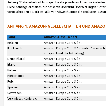
Anhang 4Datenschutzerklärungen für die jeweiligen Amazon-Websites
Diese Anhänge enthalten zur besseren Übersicht Übersetzungen. Sofe
vorgeschrieben ist, gilt im Falle von Abweichungen die englische Fass
ANHANG 1: AMAZON-GESELLSCHAFTEN UND AMAZO
Land
Amazon-Gesellschaft
Belgien
Amazon Europe Core S.à r.l.
Frankreich
Amazon Europe Core S.à r.l.(oder Amazon Fr
entsprechend der Mitteilung)
Deutschland
Amazon Europe Core S.à r.l.
Irland
Amazon Europe Core S.à r.l.
Italien
Amazon Europe Core S.à r.l.
Niederlande
Amazon Europe Core S.à r.l.
Polen
Amazon Europe Core S.à r.l.
Spanien
Amazon Europe Core S.à r.l.
Schweden
Amazon Europe Core S.à r.l.
Vereinigtes Königreich
Amazon Europe Core S.à r.l.