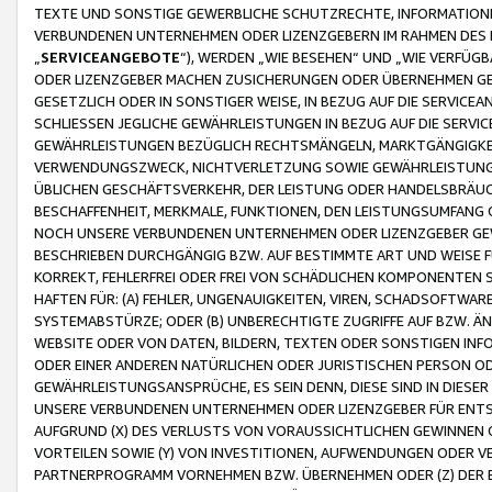
TEXTE UND SONSTIGE GEWERBLICHE SCHUTZRECHTE, INFORMATIONE
VERBUNDENEN UNTERNEHMEN ODER LIZENZGEBERN IM RAHMEN DES
„
SERVICEANGEBOTE
“), WERDEN „WIE BESEHEN“ UND „WIE VERFÜ
ODER LIZENZGEBER MACHEN ZUSICHERUNGEN ODER ÜBERNEHMEN GEW
GESETZLICH ODER IN SONSTIGER WEISE, IN BEZUG AUF DIE SERVI
SCHLIESSEN JEGLICHE GEWÄHRLEISTUNGEN IN BEZUG AUF DIE SERVI
GEWÄHRLEISTUNGEN BEZÜGLICH RECHTSMÄNGELN, MARKTGÄNGIGKEIT
VERWENDUNGSZWECK, NICHTVERLETZUNG SOWIE GEWÄHRLEISTUNGEN 
ÜBLICHEN GESCHÄFTSVERKEHR, DER LEISTUNG ODER HANDELSBRÄUCH
BESCHAFFENHEIT, MERKMALE, FUNKTIONEN, DEN LEISTUNGSUMFANG 
NOCH UNSERE VERBUNDENEN UNTERNEHMEN ODER LIZENZGEBER GEWÄ
BESCHRIEBEN DURCHGÄNGIG BZW. AUF BESTIMMTE ART UND WEISE
KORREKT, FEHLERFREI ODER FREI VON SCHÄDLICHEN KOMPONENTEN
HAFTEN FÜR: (A) FEHLER, UNGENAUIGKEITEN, VIREN, SCHADSOFTW
SYSTEMABSTÜRZE; ODER (B) UNBERECHTIGTE ZUGRIFFE AUF BZW. 
WEBSITE ODER VON DATEN, BILDERN, TEXTEN ODER SONSTIGEN INF
ODER EINER ANDEREN NATÜRLICHEN ODER JURISTISCHEN PERSON OD
GEWÄHRLEISTUNGSANSPRÜCHE, ES SEIN DENN, DIESE SIND IN DIES
UNSERE VERBUNDENEN UNTERNEHMEN ODER LIZENZGEBER FÜR EN
AUFGRUND (X) DES VERLUSTS VON VORAUSSICHTLICHEN GEWINNEN
VORTEILEN SOWIE (Y) VON INVESTITIONEN, AUFWENDUNGEN ODER VE
PARTNERPROGRAMM VORNEHMEN BZW. ÜBERNEHMEN ODER (Z) DER 