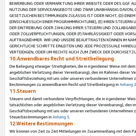
BEWERBUNG ODER VERMARKTUNG IHRER WEBSITE ODER DES GGF. AUF 
NUTZUNG DER SERVICEANGEBOTE UND ZWAR UNABHÄNGIG DAVON, O
GESETZLICHEN BESTIMMUNGEN ZULÄSSIG IST ODER NICHT, (D) EINE
(EINSCHLIESSLICH EINER PROGRAMMRICHTLINIE), (E) IHREN STEUER
DER EINTREIBUNG ODER ZAHLUNG IHRER STEUERN UND ZOLLABGAB
ODER ZOLLVERPFLICHTUNGEN, ODER (F) FAHRLÄSSIGKEIT ODER VORS
AUFTRAGNEHMER. WIR UND UNSERE BEAUFTRAGTEN KÖNNEN IM NAME
GERICHTLICHE SCHRITTE EINLEITEN UND JEDE PROZESSUALE HAND
VERTEIDIGEN, ODER UM RECHTE AUCH ZUM ZWECK DER DURCHSETZU
10.Anwendbares Recht und Streitbeilegung
Die Beilegung etwaiger Streitigkeiten, die in irgendeiner Weise mit de
angeblichen Verletzung dieser Vereinbarung), den im Rahmen dieser Ve
Geschäftsbeziehung mit uns oder unseren verbundenen Unternehmen zu
Bestimmungen zu anwendbarem Recht und Streitbeilegung in
Anhang 
11.Steuern
Steuern und damit verbundene Verpflichtungen, die in irgendeiner Wei
tatsächlichen oder angeblichen Verletzung dieser Vereinbarung), den 
Geschäftsbeziehung mit uns oder unseren verbundenen Unternehmen z
Steuerbestimmungen in
Anhang 3
.
12.Weitere Bestimmungen
Wir können von Zeit zu Zeit Mitteilungen im Zusammenhang mit dem Par