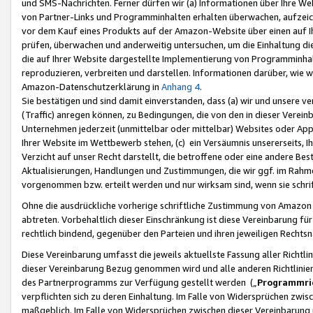
und SMS-Nachrichten. Ferner dürfen wir (a) Informationen über Ihre We
von Partner-Links und Programminhalten erhalten überwachen, aufzei
vor dem Kauf eines Produkts auf der Amazon-Website über einen auf Ih
prüfen, überwachen und anderweitig untersuchen, um die Einhaltung dies
die auf Ihrer Website dargestellte Implementierung von Programminhalt
reproduzieren, verbreiten und darstellen. Informationen darüber, wie w
Amazon-Datenschutzerklärung in
Anhang 4
.
Sie bestätigen und sind damit einverstanden, dass (a) wir und unsere 
(Traffic) anregen können, zu Bedingungen, die von den in dieser Vere
Unternehmen jederzeit (unmittelbar oder mittelbar) Websites oder Appl
Ihrer Website im Wettbewerb stehen, (c) ein Versäumnis unsererseits, I
Verzicht auf unser Recht darstellt, die betroffene oder eine andere B
Aktualisierungen, Handlungen und Zustimmungen, die wir ggf. im Rahme
vorgenommen bzw. erteilt werden und nur wirksam sind, wenn sie schri
Ohne die ausdrückliche vorherige schriftliche Zustimmung von Amazon
abtreten. Vorbehaltlich dieser Einschränkung ist diese Vereinbarung f
rechtlich bindend, gegenüber den Parteien und ihren jeweiligen Rech
Diese Vereinbarung umfasst die jeweils aktuellste Fassung aller Richtli
dieser Vereinbarung Bezug genommen wird und alle anderen Richtlinie
des Partnerprogramms zur Verfügung gestellt werden („
Programmric
verpflichten sich zu deren Einhaltung. Im Falle von Widersprüchen zwi
maßgeblich. Im Falle von Widersprüchen zwischen dieser Vereinbarun