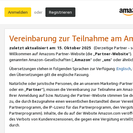
Anmelden
Registrieren
oder
Vereinbarung zur Teilnahme am 
zuletzt aktualisiert am
:
15. Oktober 2025
(Derzeitige Partner - 
Willkommen auf Amazons Partner-Website (die „
Partner-Website
“)
genannten Amazon-Gesellschaften („
Amazon
“ oder „
uns
“ oder ähnli
Übersetzungen stehen in folgenden Sprachen zur Verfügung :
Englisch
,
den Übersetzungen gilt die englische Fassung.
Natürliche oder juristische Personen, die an unserem Marketing-Partn
oder ein „
Partner
“), müssen die Vereinbarung zur Teilnahme am Ama
Ihrer Anmeldung auf bzw. Nutzung der Partner-Website stimmen Sie die
zu, die durch Bezugnahme einen wesentlichen Bestandteil dieser Verei
Partnerprogramm, die IP-Lizenz für das Partnerprogramm, den Vergütu
Partnerprogramm). Inhalte, die du auf der Website Amazon.com veröffe
des Verbots von Kundenrezensionen, die gegen eine Vergütung erstellt, 
durch.