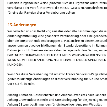
Parteien in irgendeiner Weise (einschließlich des Ergreifens oder Unt
veranlasst oder verpflichtet wird, die mit US-Gesetzen, Vorschriften,
für eine der Parteien dieser Vereinbarung gelten.
13.Änderungen
Wir behalten uns das Recht vor, einzelne oder alle Bestimmungen diese
Änderungsmitteilung, eine geänderte Vereinbarung oder eine geänderte 
über die entsprechende Änderung per E-Mail an Ihre zu diesem Zeitpun
ausgenommen etwaige Erhöhungen der Standardvergütung im Rahmen
Datum, jedoch frühestens sieben Kalendertage nach dem Datum, an de
PARTNERPROGRAMM NACH DEM DATUM DES WIRKSAMWERDENS DER Ä
WENN SIE MIT EINER ÄNDERUNG NICHT EINVERSTANDEN SIND, HABEN S
KÜNDIGEN.
Wenn Sie diese Vereinbarung mit Amazon France Services SAS geschlo
gelten zukünftige Änderungen an dieser Vereinbarung für Sie und Ama
Core S.à r.l. bezieht.
Anhang 1Amazon-Gesellschaften und Amazon-Websites nach Ländern
Anhang 2Anwendbares Recht und Streitbeilegung für die jeweiligen 
Anhang 3Steuerbestimmungen für die jeweiligen Amazon-Websites