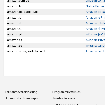
amazon.com.be
amazon.com.b
amazon.fr
Notice:Protec
amazon.de, audible.de
Amazon.de Da
amazon.ie
Amazon.ie Pri
amazon.it
Amazon.it Inf
amazon.nl
Amazon.nl Pri
amazon.pl
Informacja O
amazon.es
Aviso de Priv
amazon.se
Integritetsm
amazon.co.uk, audible.co.uk
Amazon.co.uk 
Teilnahmevereinbarung
Programmrichtlinien
Nutzungsbestimmungen
Kontaktiere uns