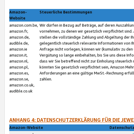
Amazon-
Steuerliche Bestimmungen
Website
amazon.com.be,
Wir dürfen in Bezug auf Beträge, auf deren Auszahlun
amazon.fr,
vornehmen, zu denen wir gesetzlich verpflichtet sind
amazon.de,
stellen die vollständige Zahlung und Abgeltung der 
audible.de,
gelegentlich steuerlich relevante Informationen von I
amazon.ie
Anfrage nicht vorlegen, können wir (kumulativ zu de
amazon.it,
Vergütung so lange einbehalten, bis Sie uns diese Inf
amazon.nl,
dass wir Sie betreffend nicht zur Einholung steuerlich 
amazon.pl,
könnten Sie gesetzlich verpflichtet sein, Amazon Meh
amazon.es,
Anforderungen an eine gültige MwSt.-Rechnung erfüllt
amazon.se,
zahlen.
amazon.co.uk,
audible.co.uk
ANHANG 4: DATENSCHUTZERKLÄRUNG FÜR DIE JEWE
Amazon-Website
Datenschutz