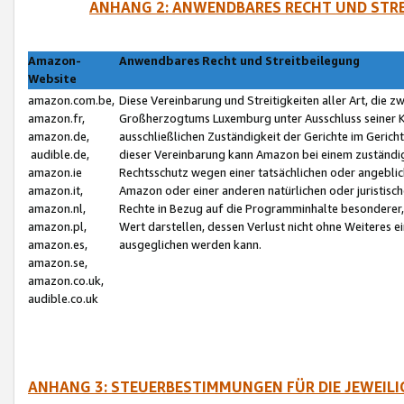
ANHANG 2: ANWENDBARES RECHT UND STRE
Amazon-
Anwendbares Recht und Streitbeilegung
Website
amazon.com.be,
Diese Vereinbarung und Streitigkeiten aller Art, die 
amazon.fr,
Großherzogtums Luxemburg unter Ausschluss seiner Kol
amazon.de,
ausschließlichen Zuständigkeit der Gerichte im Geri
audible.de,
dieser Vereinbarung kann Amazon bei einem zuständig
amazon.ie
Rechtsschutz wegen einer tatsächlichen oder angebli
amazon.it,
Amazon oder einer anderen natürlichen oder juristisc
amazon.nl,
Rechte in Bezug auf die Programminhalte besonderer,
amazon.pl,
Wert darstellen, dessen Verlust nicht ohne Weiteres e
amazon.es,
ausgeglichen werden kann.
amazon.se,
amazon.co.uk,
audible.co.uk
ANHANG 3: STEUERBESTIMMUNGEN FÜR DIE JEWEIL