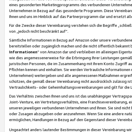
eines gesonderten Marketingprogramms des verbundenen Unternehmens
Unternehmen in Bezug auf das gesonderte Programm. Diese Vereinbarung
Ihnen und uns im Hinblick auf das Partnerprogramm dar und ersetzt al
Für die Zwecke dieser Vereinbarung verstehen sich die Begriffe „schließ
von „jedoch nicht beschränkt auf“.
Sämtliche Informationen in Bezug auf Amazon oder unsere verbunde
bereitstellen oder zugänglich machen und die nicht öffentlich bekannt bz
Informationen
“ von Amazon dar und verbleiben im alleinigen Eigent
wie dies angemessenerweise für die Erbringung Ihrer Leistungen gemäß d
juristischen Personen, die im Zusammenhang mit Ihrem Konto Zugriff au
Pflichten kennen und einhalten. Sie werden Vertrauliche Informationen 
Unternehmen) weitergeben und alle angemessenen Maßnahmen ergreifen
schützen, die gemäß dieser Vereinbarung nicht ausdrücklich zulässig is
Vertraulichkeits- oder Geheimhaltungsvereinbarungen und gilt für die
Das Verhältnis zwischen Ihnen und uns ist das unabhängiger Vertragspa
Joint-Venture, ein Vertretungsverhältnis, eine Franchisevereinbarung, 
unseren jeweiligen verbundenen Unternehmen und Ihnen. Sie sind ni
oder Zusagen abzugeben oder anzunehmen. Wenn Sie eine andere natürli
ermöglichen, Handlungen in Bezug auf den Gegenstand dieser Vereinbar
Ungeachtet anders lautender Bestimmungen in dieser Vereinbarung wird