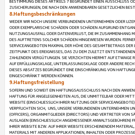
BESTIMMUNG DIESES ARTIKELS 7 BEGRÜNDET EINEN AUSSCHLUSS 
ZUSICHERUNGEN, DIE NACH DEN ANWENDBAREN GESETZLICHEN BE
8.Haftungsbeschränkungen
WEDER WIR NOCH UNSERE VERBUNDENEN UNTERNEHMEN ODER LIZEN
ODER EXEMPLARISCHE SCHÄDEN ODER SCHÄDEN AUFGRUND ENTGANG
NUTZUNGSAUSFALL ODER DATENVERLUST, DIE IM ZUSAMMENHANG MI
DES AUFTRETENS SOLCHER SCHÄDEN HINGEWIESEN WURDEN. FERN
SERVICEANGEBOTEN MAXIMAL DER HÖHE DES GESAMTBETRAGS DER 
ZEITPUNKT DES EREIGNISSES, DAS ZU DEM ZULETZT ENTSTANDENE
ZAHLENDEN VERGÜTUNGEN. SIE VERZICHTEN HIERMIT AUF ETWAIGE 
AUF ERFÜLLUNGSKLAGE, UNTERLASSUNGSKLAGE ODER ANDERE RECHT
DIESES ABSATZES BEGRÜNDET EINE EINSCHRÄNKUNG VON HAFTUNG
EINGESCHRÄNKT WERDEN KÖNNEN.
9.Haftungsfreistellung
SOFERN UND SOWEIT EIN HAFTUNGSAUSSCHLUSS NACH DEN ANWENDB
HAFTUNG FÜR ANGELEGENHEITEN AUS, DIE UNMITTELBAR ODER MITT
WEBSITE (EINSCHLIESSLICH IHRER NUTZUNG DER SERVICEANGEBOTE)
VERPFLICHTEN SICH, UNS, UNSERE VERBUNDENEN UNTERNEHMEN UN
(OFFICERS), ORGANMITGLIEDER (DIRECTORS) UND VERTRETER VON 
AUSLAGEN (EINSCHLIESSLICH ANGEMESSENER ANWALTSGEBÜHREN) FR
IHRER WEBSITE BZW. AUF IHRER WEBSITE ERSCHEINENDEM MATERIAL
MATERIALS MIT ANDEREN APPLIKATIONEN, INHALTEN ODER PROZESSE