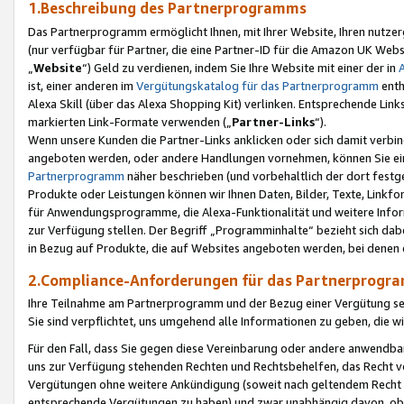
1.Beschreibung des Partnerprogramms
Das Partnerprogramm ermöglicht Ihnen, mit Ihrer Website, Ihren nutzer
(nur verfügbar für Partner, die eine Partner-ID für die Amazon UK We
„
Website
“) Geld zu verdienen, indem Sie Ihre Website mit einer der in
ist, einer anderen im
Vergütungskatalog für das Partnerprogramm
enth
Alexa Skill (über das Alexa Shopping Kit) verlinken. Entsprechende Lin
markierten Link-Formate verwenden („
Partner-Links
“).
Wenn unsere Kunden die Partner-Links anklicken oder sich damit verbi
angeboten werden, oder andere Handlungen vornehmen, können Sie eine
Partnerprogramm
näher beschrieben (und vorbehaltlich der dort festg
Produkte oder Leistungen können wir Ihnen Daten, Bilder, Texte, Linkfo
für Anwendungsprogramme, die Alexa-Funktionalität und weitere Inf
zur Verfügung stellen. Der Begriff „Programminhalte“ bezieht sich dabe
in Bezug auf Produkte, die auf Websites angeboten werden, bei denen 
2.Compliance-Anforderungen für das Partnerprog
Ihre Teilnahme am Partnerprogramm und der Bezug einer Vergütung setz
Sie sind verpflichtet, uns umgehend alle Informationen zu geben, die w
Für den Fall, dass Sie gegen diese Vereinbarung oder andere anwendba
uns zur Verfügung stehenden Rechten und Rechtsbehelfen, das Recht vo
Vergütungen ohne weitere Ankündigung (soweit nach geltendem Recht z
entsprechende Vergütungen zu haben) und zwar unabhängig davon, ob 