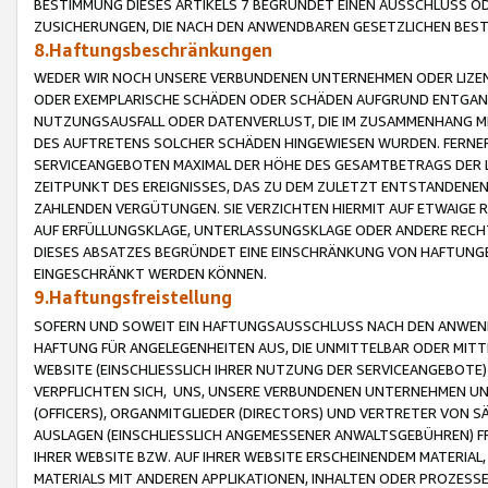
BESTIMMUNG DIESES ARTIKELS 7 BEGRÜNDET EINEN AUSSCHLUSS 
ZUSICHERUNGEN, DIE NACH DEN ANWENDBAREN GESETZLICHEN BE
8.Haftungsbeschränkungen
WEDER WIR NOCH UNSERE VERBUNDENEN UNTERNEHMEN ODER LIZEN
ODER EXEMPLARISCHE SCHÄDEN ODER SCHÄDEN AUFGRUND ENTGANG
NUTZUNGSAUSFALL ODER DATENVERLUST, DIE IM ZUSAMMENHANG MI
DES AUFTRETENS SOLCHER SCHÄDEN HINGEWIESEN WURDEN. FERN
SERVICEANGEBOTEN MAXIMAL DER HÖHE DES GESAMTBETRAGS DER 
ZEITPUNKT DES EREIGNISSES, DAS ZU DEM ZULETZT ENTSTANDENE
ZAHLENDEN VERGÜTUNGEN. SIE VERZICHTEN HIERMIT AUF ETWAIGE 
AUF ERFÜLLUNGSKLAGE, UNTERLASSUNGSKLAGE ODER ANDERE RECHT
DIESES ABSATZES BEGRÜNDET EINE EINSCHRÄNKUNG VON HAFTUNG
EINGESCHRÄNKT WERDEN KÖNNEN.
9.Haftungsfreistellung
SOFERN UND SOWEIT EIN HAFTUNGSAUSSCHLUSS NACH DEN ANWENDB
HAFTUNG FÜR ANGELEGENHEITEN AUS, DIE UNMITTELBAR ODER MITT
WEBSITE (EINSCHLIESSLICH IHRER NUTZUNG DER SERVICEANGEBOTE)
VERPFLICHTEN SICH, UNS, UNSERE VERBUNDENEN UNTERNEHMEN UN
(OFFICERS), ORGANMITGLIEDER (DIRECTORS) UND VERTRETER VON 
AUSLAGEN (EINSCHLIESSLICH ANGEMESSENER ANWALTSGEBÜHREN) FR
IHRER WEBSITE BZW. AUF IHRER WEBSITE ERSCHEINENDEM MATERIAL
MATERIALS MIT ANDEREN APPLIKATIONEN, INHALTEN ODER PROZESSE