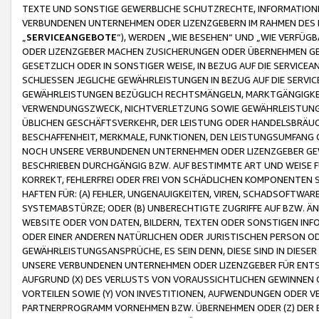
TEXTE UND SONSTIGE GEWERBLICHE SCHUTZRECHTE, INFORMATIONE
VERBUNDENEN UNTERNEHMEN ODER LIZENZGEBERN IM RAHMEN DES
„
SERVICEANGEBOTE
“), WERDEN „WIE BESEHEN“ UND „WIE VERFÜ
ODER LIZENZGEBER MACHEN ZUSICHERUNGEN ODER ÜBERNEHMEN GEW
GESETZLICH ODER IN SONSTIGER WEISE, IN BEZUG AUF DIE SERVI
SCHLIESSEN JEGLICHE GEWÄHRLEISTUNGEN IN BEZUG AUF DIE SERVI
GEWÄHRLEISTUNGEN BEZÜGLICH RECHTSMÄNGELN, MARKTGÄNGIGKEIT
VERWENDUNGSZWECK, NICHTVERLETZUNG SOWIE GEWÄHRLEISTUNGEN 
ÜBLICHEN GESCHÄFTSVERKEHR, DER LEISTUNG ODER HANDELSBRÄUCH
BESCHAFFENHEIT, MERKMALE, FUNKTIONEN, DEN LEISTUNGSUMFANG 
NOCH UNSERE VERBUNDENEN UNTERNEHMEN ODER LIZENZGEBER GEWÄ
BESCHRIEBEN DURCHGÄNGIG BZW. AUF BESTIMMTE ART UND WEISE
KORREKT, FEHLERFREI ODER FREI VON SCHÄDLICHEN KOMPONENTEN
HAFTEN FÜR: (A) FEHLER, UNGENAUIGKEITEN, VIREN, SCHADSOFTW
SYSTEMABSTÜRZE; ODER (B) UNBERECHTIGTE ZUGRIFFE AUF BZW. 
WEBSITE ODER VON DATEN, BILDERN, TEXTEN ODER SONSTIGEN INF
ODER EINER ANDEREN NATÜRLICHEN ODER JURISTISCHEN PERSON OD
GEWÄHRLEISTUNGSANSPRÜCHE, ES SEIN DENN, DIESE SIND IN DIES
UNSERE VERBUNDENEN UNTERNEHMEN ODER LIZENZGEBER FÜR EN
AUFGRUND (X) DES VERLUSTS VON VORAUSSICHTLICHEN GEWINNEN
VORTEILEN SOWIE (Y) VON INVESTITIONEN, AUFWENDUNGEN ODER VE
PARTNERPROGRAMM VORNEHMEN BZW. ÜBERNEHMEN ODER (Z) DER 