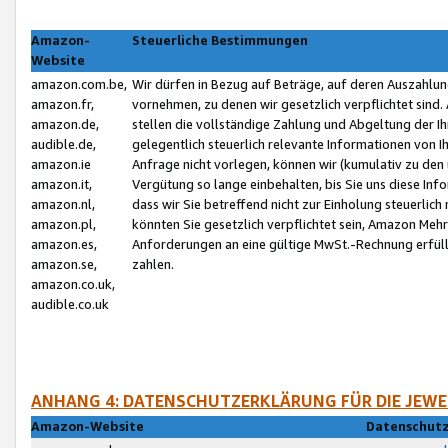
Amazon-
Steuerliche Bestimmungen
Website
amazon.com.be,
Wir dürfen in Bezug auf Beträge, auf deren Auszahlun
amazon.fr,
vornehmen, zu denen wir gesetzlich verpflichtet sind
amazon.de,
stellen die vollständige Zahlung und Abgeltung der 
audible.de,
gelegentlich steuerlich relevante Informationen von I
amazon.ie
Anfrage nicht vorlegen, können wir (kumulativ zu de
amazon.it,
Vergütung so lange einbehalten, bis Sie uns diese Inf
amazon.nl,
dass wir Sie betreffend nicht zur Einholung steuerlich 
amazon.pl,
könnten Sie gesetzlich verpflichtet sein, Amazon Meh
amazon.es,
Anforderungen an eine gültige MwSt.-Rechnung erfüllt
amazon.se,
zahlen.
amazon.co.uk,
audible.co.uk
ANHANG 4: DATENSCHUTZERKLÄRUNG FÜR DIE JEWE
Amazon-Website
Datenschutz