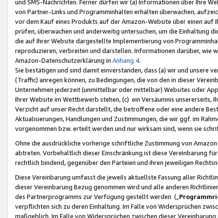
und SMS-Nachrichten. Ferner dürfen wir (a) Informationen über Ihre We
von Partner-Links und Programminhalten erhalten überwachen, aufzei
vor dem Kauf eines Produkts auf der Amazon-Website über einen auf Ih
prüfen, überwachen und anderweitig untersuchen, um die Einhaltung dies
die auf Ihrer Website dargestellte Implementierung von Programminhalt
reproduzieren, verbreiten und darstellen. Informationen darüber, wie w
Amazon-Datenschutzerklärung in
Anhang 4
.
Sie bestätigen und sind damit einverstanden, dass (a) wir und unsere 
(Traffic) anregen können, zu Bedingungen, die von den in dieser Vere
Unternehmen jederzeit (unmittelbar oder mittelbar) Websites oder Appl
Ihrer Website im Wettbewerb stehen, (c) ein Versäumnis unsererseits, I
Verzicht auf unser Recht darstellt, die betroffene oder eine andere B
Aktualisierungen, Handlungen und Zustimmungen, die wir ggf. im Rahme
vorgenommen bzw. erteilt werden und nur wirksam sind, wenn sie schri
Ohne die ausdrückliche vorherige schriftliche Zustimmung von Amazon
abtreten. Vorbehaltlich dieser Einschränkung ist diese Vereinbarung f
rechtlich bindend, gegenüber den Parteien und ihren jeweiligen Rech
Diese Vereinbarung umfasst die jeweils aktuellste Fassung aller Richtli
dieser Vereinbarung Bezug genommen wird und alle anderen Richtlinie
des Partnerprogramms zur Verfügung gestellt werden („
Programmric
verpflichten sich zu deren Einhaltung. Im Falle von Widersprüchen zwi
maßgeblich. Im Falle von Widersprüchen zwischen dieser Vereinbarun