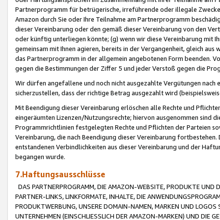
Partnerprogramm für betrügerische, irreführende oder illegale Zwecke
Amazon durch Sie oder Ihre Teilnahme am Partnerprogramm beschädig
dieser Vereinbarung oder den gemäß dieser Vereinbarung von den Vertr
oder künftig unterliegen könnte; (g) wenn wir diese Vereinbarung mit I
gemeinsam mit Ihnen agieren, bereits in der Vergangenheit, gleich aus
das Partnerprogramm in der allgemein angebotenen Form beenden. Vors
gegen die Bestimmungen der Ziffer 5 und jeder Verstoß gegen die Prog
Wir dürfen angefallene und noch nicht ausgezahlte Vergütungen nach 
sicherzustellen, dass der richtige Betrag ausgezahlt wird (beispielsw
Mit Beendigung dieser Vereinbarung erlöschen alle Rechte und Pflichte
eingeräumten Lizenzen/Nutzungsrechte; hiervon ausgenommen sind die in 
Programmrichtlinien festgelegten Rechte und Pflichten der Parteien sow
Vereinbarung, die nach Beendigung dieser Vereinbarung fortbestehen. D
entstandenen Verbindlichkeiten aus dieser Vereinbarung und der Haft
begangen wurde.
7.Haftungsausschlüsse
DAS PARTNERPROGRAMM, DIE AMAZON-WEBSITE, PRODUKTE UND DI
PARTNER-LINKS, LINKFORMATE, INHALTE, DIE ANWENDUNGSPROGR
PRODUKTWERBUNG, UNSERE DOMAIN-NAMEN, MARKEN UND LOGOS S
UNTERNEHMEN (EINSCHLIESSLICH DER AMAZON-MARKEN) UND DIE GE