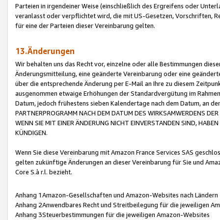
Parteien in irgendeiner Weise (einschließlich des Ergreifens oder Unt
veranlasst oder verpflichtet wird, die mit US-Gesetzen, Vorschriften,
für eine der Parteien dieser Vereinbarung gelten.
13.Änderungen
Wir behalten uns das Recht vor, einzelne oder alle Bestimmungen diese
Änderungsmitteilung, eine geänderte Vereinbarung oder eine geänderte 
über die entsprechende Änderung per E-Mail an Ihre zu diesem Zeitpun
ausgenommen etwaige Erhöhungen der Standardvergütung im Rahmen
Datum, jedoch frühestens sieben Kalendertage nach dem Datum, an de
PARTNERPROGRAMM NACH DEM DATUM DES WIRKSAMWERDENS DER Ä
WENN SIE MIT EINER ÄNDERUNG NICHT EINVERSTANDEN SIND, HABEN S
KÜNDIGEN.
Wenn Sie diese Vereinbarung mit Amazon France Services SAS geschlo
gelten zukünftige Änderungen an dieser Vereinbarung für Sie und Ama
Core S.à r.l. bezieht.
Anhang 1Amazon-Gesellschaften und Amazon-Websites nach Ländern
Anhang 2Anwendbares Recht und Streitbeilegung für die jeweiligen 
Anhang 3Steuerbestimmungen für die jeweiligen Amazon-Websites