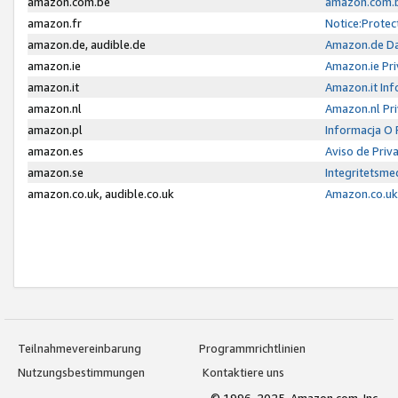
amazon.com.be
amazon.com.b
amazon.fr
Notice:Protec
amazon.de, audible.de
Amazon.de Da
amazon.ie
Amazon.ie Pri
amazon.it
Amazon.it Inf
amazon.nl
Amazon.nl Pri
amazon.pl
Informacja O
amazon.es
Aviso de Priv
amazon.se
Integritetsm
amazon.co.uk, audible.co.uk
Amazon.co.uk 
Teilnahmevereinbarung
Programmrichtlinien
Nutzungsbestimmungen
Kontaktiere uns