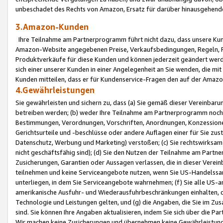
unbeschadet des Rechts von Amazon, Ersatz für darüber hinausgehen
3.Amazon-Kunden
Ihre Teilnahme am Partnerprogramm führt nicht dazu, dass unsere Kun
Amazon-Website angegebenen Preise, Verkaufsbedingungen, Regeln, Ri
Produktverkäufe für diese Kunden und können jederzeit geändert werde
sich einer unserer Kunden in einer Angelegenheit an Sie wenden, die 
Kunden mitteilen, dass er für Kundenservice-Fragen den auf der Ama
4.Gewährleistungen
Sie gewährleisten und sichern zu, dass (a) Sie gemäß dieser Vereinba
betreiben werden; (b) weder Ihre Teilnahme am Partnerprogramm noch d
Bestimmungen, Verordnungen, Vorschriften, Anordnungen, Konzessionen,
Gerichtsurteile und -beschlüsse oder andere Auflagen einer für Sie zu
Datenschutz, Werbung und Marketing) verstoßen; (c) Sie rechtswirksam 
nicht geschäftsfähig sind); (d) Sie den Nutzen der Teilnahme am Partne
Zusicherungen, Garantien oder Aussagen verlassen, die in dieser Verein
teilnehmen und keine Serviceangebote nutzen, wenn Sie US-Handelssa
unterliegen, in dem Sie Serviceangebote wahrnehmen; (f) Sie alle US
amerikanische Ausfuhr- und Wiederausfuhrbeschränkungen einhalten, 
Technologie und Leistungen gelten, und (g) die Angaben, die Sie im 
sind. Sie können Ihre Angaben aktualisieren, indem Sie sich über die 
Wir machen keine Zusicherungen und übernehmen keine Gewährleistun