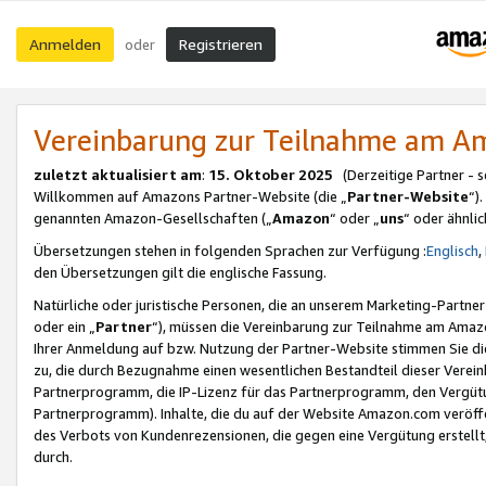
Anmelden
Registrieren
oder
Vereinbarung zur Teilnahme am 
zuletzt aktualisiert am
:
15. Oktober 2025
(Derzeitige Partner - 
Willkommen auf Amazons Partner-Website (die „
Partner-Website
“)
genannten Amazon-Gesellschaften („
Amazon
“ oder „
uns
“ oder ähnli
Übersetzungen stehen in folgenden Sprachen zur Verfügung :
Englisch
,
den Übersetzungen gilt die englische Fassung.
Natürliche oder juristische Personen, die an unserem Marketing-Partn
oder ein „
Partner
“), müssen die Vereinbarung zur Teilnahme am Ama
Ihrer Anmeldung auf bzw. Nutzung der Partner-Website stimmen Sie die
zu, die durch Bezugnahme einen wesentlichen Bestandteil dieser Verei
Partnerprogramm, die IP-Lizenz für das Partnerprogramm, den Vergütu
Partnerprogramm). Inhalte, die du auf der Website Amazon.com veröffe
des Verbots von Kundenrezensionen, die gegen eine Vergütung erstellt, 
durch.