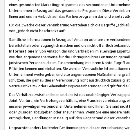
eines gesonderten Marketingprogramms des verbundenen Unternehmens
Unternehmen in Bezug auf das gesonderte Programm. Diese Vereinbarung
Ihnen und uns im Hinblick auf das Partnerprogramm dar und ersetzt al
Für die Zwecke dieser Vereinbarung verstehen sich die Begriffe „schließ
von „jedoch nicht beschränkt auf“.
Sämtliche Informationen in Bezug auf Amazon oder unsere verbunde
bereitstellen oder zugänglich machen und die nicht öffentlich bekannt bz
Informationen
“ von Amazon dar und verbleiben im alleinigen Eigent
wie dies angemessenerweise für die Erbringung Ihrer Leistungen gemäß d
juristischen Personen, die im Zusammenhang mit Ihrem Konto Zugriff au
Pflichten kennen und einhalten. Sie werden Vertrauliche Informationen 
Unternehmen) weitergeben und alle angemessenen Maßnahmen ergreifen
schützen, die gemäß dieser Vereinbarung nicht ausdrücklich zulässig is
Vertraulichkeits- oder Geheimhaltungsvereinbarungen und gilt für die
Das Verhältnis zwischen Ihnen und uns ist das unabhängiger Vertragspa
Joint-Venture, ein Vertretungsverhältnis, eine Franchisevereinbarung, 
unseren jeweiligen verbundenen Unternehmen und Ihnen. Sie sind ni
oder Zusagen abzugeben oder anzunehmen. Wenn Sie eine andere natürli
ermöglichen, Handlungen in Bezug auf den Gegenstand dieser Vereinbar
Ungeachtet anders lautender Bestimmungen in dieser Vereinbarung wird