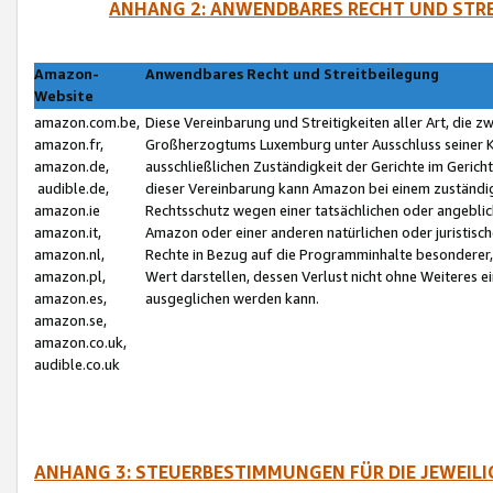
ANHANG 2: ANWENDBARES RECHT UND STRE
Amazon-
Anwendbares Recht und Streitbeilegung
Website
amazon.com.be,
Diese Vereinbarung und Streitigkeiten aller Art, die 
amazon.fr,
Großherzogtums Luxemburg unter Ausschluss seiner Kol
amazon.de,
ausschließlichen Zuständigkeit der Gerichte im Geri
audible.de,
dieser Vereinbarung kann Amazon bei einem zuständig
amazon.ie
Rechtsschutz wegen einer tatsächlichen oder angebli
amazon.it,
Amazon oder einer anderen natürlichen oder juristisc
amazon.nl,
Rechte in Bezug auf die Programminhalte besonderer,
amazon.pl,
Wert darstellen, dessen Verlust nicht ohne Weiteres e
amazon.es,
ausgeglichen werden kann.
amazon.se,
amazon.co.uk,
audible.co.uk
ANHANG 3: STEUERBESTIMMUNGEN FÜR DIE JEWEIL