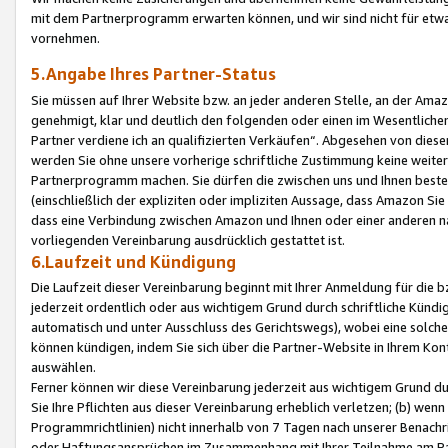
mit dem Partnerprogramm erwarten können, und wir sind nicht für etwa
vornehmen.
5.Angabe Ihres Partner-Status
Sie müssen auf Ihrer Website bzw. an jeder anderen Stelle, an der Am
genehmigt, klar und deutlich den folgenden oder einen im Wesentlichen
Partner verdiene ich an qualifizierten Verkäufen“. Abgesehen von die
werden Sie ohne unsere vorherige schriftliche Zustimmung keine weite
Partnerprogramm machen. Sie dürfen die zwischen uns und Ihnen best
(einschließlich der expliziten oder impliziten Aussage, dass Amazon Si
dass eine Verbindung zwischen Amazon und Ihnen oder einer anderen natü
vorliegenden Vereinbarung ausdrücklich gestattet ist.
6.Laufzeit und Kündigung
Die Laufzeit dieser Vereinbarung beginnt mit Ihrer Anmeldung für die 
jederzeit ordentlich oder aus wichtigem Grund durch schriftliche Kündi
automatisch und unter Ausschluss des Gerichtswegs), wobei eine solch
können kündigen, indem Sie sich über die Partner-Website in Ihrem Ko
auswählen.
Ferner können wir diese Vereinbarung jederzeit aus wichtigem Grund dur
Sie Ihre Pflichten aus dieser Vereinbarung erheblich verletzen; (b) wen
Programmrichtlinien) nicht innerhalb von 7 Tagen nach unserer Benachr
oder Haftungsansprüchen im Zusammenhang mit Ihrer Teilnahme am Pa