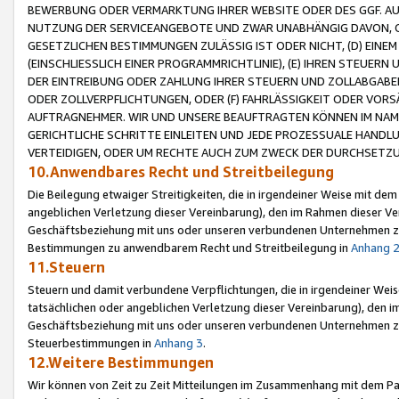
BEWERBUNG ODER VERMARKTUNG IHRER WEBSITE ODER DES GGF. AUF 
NUTZUNG DER SERVICEANGEBOTE UND ZWAR UNABHÄNGIG DAVON, O
GESETZLICHEN BESTIMMUNGEN ZULÄSSIG IST ODER NICHT, (D) EINE
(EINSCHLIESSLICH EINER PROGRAMMRICHTLINIE), (E) IHREN STEUER
DER EINTREIBUNG ODER ZAHLUNG IHRER STEUERN UND ZOLLABGAB
ODER ZOLLVERPFLICHTUNGEN, ODER (F) FAHRLÄSSIGKEIT ODER VORS
AUFTRAGNEHMER. WIR UND UNSERE BEAUFTRAGTEN KÖNNEN IM NAME
GERICHTLICHE SCHRITTE EINLEITEN UND JEDE PROZESSUALE HAND
VERTEIDIGEN, ODER UM RECHTE AUCH ZUM ZWECK DER DURCHSETZU
10.Anwendbares Recht und Streitbeilegung
Die Beilegung etwaiger Streitigkeiten, die in irgendeiner Weise mit de
angeblichen Verletzung dieser Vereinbarung), den im Rahmen dieser Ve
Geschäftsbeziehung mit uns oder unseren verbundenen Unternehmen zu
Bestimmungen zu anwendbarem Recht und Streitbeilegung in
Anhang 
11.Steuern
Steuern und damit verbundene Verpflichtungen, die in irgendeiner Wei
tatsächlichen oder angeblichen Verletzung dieser Vereinbarung), den 
Geschäftsbeziehung mit uns oder unseren verbundenen Unternehmen z
Steuerbestimmungen in
Anhang 3
.
12.Weitere Bestimmungen
Wir können von Zeit zu Zeit Mitteilungen im Zusammenhang mit dem Par