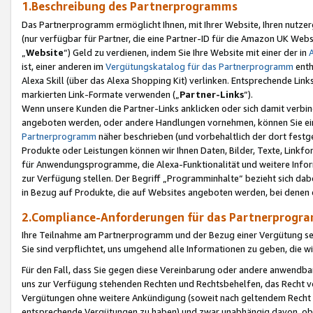
1.Beschreibung des Partnerprogramms
Das Partnerprogramm ermöglicht Ihnen, mit Ihrer Website, Ihren nutzer
(nur verfügbar für Partner, die eine Partner-ID für die Amazon UK We
„
Website
“) Geld zu verdienen, indem Sie Ihre Website mit einer der in
ist, einer anderen im
Vergütungskatalog für das Partnerprogramm
enth
Alexa Skill (über das Alexa Shopping Kit) verlinken. Entsprechende Lin
markierten Link-Formate verwenden („
Partner-Links
“).
Wenn unsere Kunden die Partner-Links anklicken oder sich damit verbi
angeboten werden, oder andere Handlungen vornehmen, können Sie eine
Partnerprogramm
näher beschrieben (und vorbehaltlich der dort festg
Produkte oder Leistungen können wir Ihnen Daten, Bilder, Texte, Linkfo
für Anwendungsprogramme, die Alexa-Funktionalität und weitere Inf
zur Verfügung stellen. Der Begriff „Programminhalte“ bezieht sich dabe
in Bezug auf Produkte, die auf Websites angeboten werden, bei denen 
2.Compliance-Anforderungen für das Partnerprog
Ihre Teilnahme am Partnerprogramm und der Bezug einer Vergütung setz
Sie sind verpflichtet, uns umgehend alle Informationen zu geben, die w
Für den Fall, dass Sie gegen diese Vereinbarung oder andere anwendba
uns zur Verfügung stehenden Rechten und Rechtsbehelfen, das Recht vo
Vergütungen ohne weitere Ankündigung (soweit nach geltendem Recht z
entsprechende Vergütungen zu haben) und zwar unabhängig davon, ob 