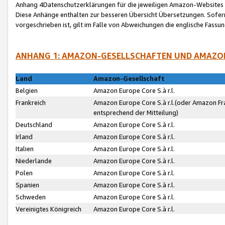
Anhang 4Datenschutzerklärungen für die jeweiligen Amazon-Websites
Diese Anhänge enthalten zur besseren Übersicht Übersetzungen. Sofe
vorgeschrieben ist, gilt im Falle von Abweichungen die englische Fass
ANHANG 1: AMAZON-GESELLSCHAFTEN UND AMAZO
Land
Amazon-Gesellschaft
Belgien
Amazon Europe Core S.à r.l.
Frankreich
Amazon Europe Core S.à r.l.(oder Amazon Fr
entsprechend der Mitteilung)
Deutschland
Amazon Europe Core S.à r.l.
Irland
Amazon Europe Core S.à r.l.
Italien
Amazon Europe Core S.à r.l.
Niederlande
Amazon Europe Core S.à r.l.
Polen
Amazon Europe Core S.à r.l.
Spanien
Amazon Europe Core S.à r.l.
Schweden
Amazon Europe Core S.à r.l.
Vereinigtes Königreich
Amazon Europe Core S.à r.l.