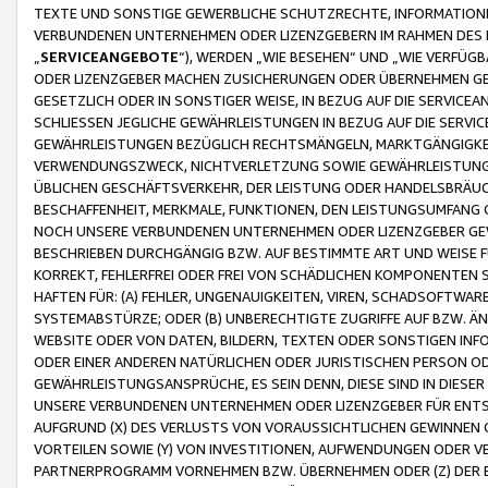
TEXTE UND SONSTIGE GEWERBLICHE SCHUTZRECHTE, INFORMATIONE
VERBUNDENEN UNTERNEHMEN ODER LIZENZGEBERN IM RAHMEN DES
„
SERVICEANGEBOTE
“), WERDEN „WIE BESEHEN“ UND „WIE VERFÜ
ODER LIZENZGEBER MACHEN ZUSICHERUNGEN ODER ÜBERNEHMEN GEW
GESETZLICH ODER IN SONSTIGER WEISE, IN BEZUG AUF DIE SERVI
SCHLIESSEN JEGLICHE GEWÄHRLEISTUNGEN IN BEZUG AUF DIE SERVI
GEWÄHRLEISTUNGEN BEZÜGLICH RECHTSMÄNGELN, MARKTGÄNGIGKEIT
VERWENDUNGSZWECK, NICHTVERLETZUNG SOWIE GEWÄHRLEISTUNGEN 
ÜBLICHEN GESCHÄFTSVERKEHR, DER LEISTUNG ODER HANDELSBRÄUCH
BESCHAFFENHEIT, MERKMALE, FUNKTIONEN, DEN LEISTUNGSUMFANG 
NOCH UNSERE VERBUNDENEN UNTERNEHMEN ODER LIZENZGEBER GEWÄ
BESCHRIEBEN DURCHGÄNGIG BZW. AUF BESTIMMTE ART UND WEISE
KORREKT, FEHLERFREI ODER FREI VON SCHÄDLICHEN KOMPONENTEN
HAFTEN FÜR: (A) FEHLER, UNGENAUIGKEITEN, VIREN, SCHADSOFTW
SYSTEMABSTÜRZE; ODER (B) UNBERECHTIGTE ZUGRIFFE AUF BZW. 
WEBSITE ODER VON DATEN, BILDERN, TEXTEN ODER SONSTIGEN INF
ODER EINER ANDEREN NATÜRLICHEN ODER JURISTISCHEN PERSON OD
GEWÄHRLEISTUNGSANSPRÜCHE, ES SEIN DENN, DIESE SIND IN DIES
UNSERE VERBUNDENEN UNTERNEHMEN ODER LIZENZGEBER FÜR EN
AUFGRUND (X) DES VERLUSTS VON VORAUSSICHTLICHEN GEWINNEN
VORTEILEN SOWIE (Y) VON INVESTITIONEN, AUFWENDUNGEN ODER VE
PARTNERPROGRAMM VORNEHMEN BZW. ÜBERNEHMEN ODER (Z) DER 