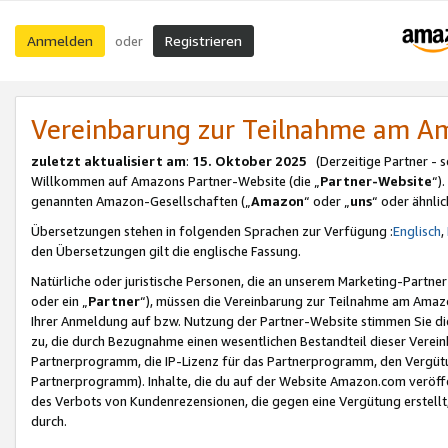
Anmelden
Registrieren
oder
Vereinbarung zur Teilnahme am 
zuletzt aktualisiert am
:
15. Oktober 2025
(Derzeitige Partner - 
Willkommen auf Amazons Partner-Website (die „
Partner-Website
“)
genannten Amazon-Gesellschaften („
Amazon
“ oder „
uns
“ oder ähnli
Übersetzungen stehen in folgenden Sprachen zur Verfügung :
Englisch
,
den Übersetzungen gilt die englische Fassung.
Natürliche oder juristische Personen, die an unserem Marketing-Partn
oder ein „
Partner
“), müssen die Vereinbarung zur Teilnahme am Ama
Ihrer Anmeldung auf bzw. Nutzung der Partner-Website stimmen Sie die
zu, die durch Bezugnahme einen wesentlichen Bestandteil dieser Verei
Partnerprogramm, die IP-Lizenz für das Partnerprogramm, den Vergütu
Partnerprogramm). Inhalte, die du auf der Website Amazon.com veröffe
des Verbots von Kundenrezensionen, die gegen eine Vergütung erstellt, 
durch.