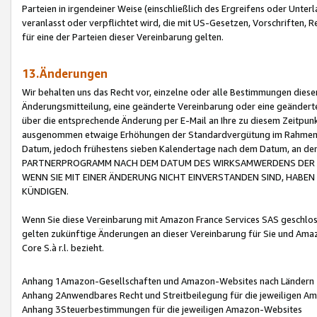
Parteien in irgendeiner Weise (einschließlich des Ergreifens oder Unt
veranlasst oder verpflichtet wird, die mit US-Gesetzen, Vorschriften,
für eine der Parteien dieser Vereinbarung gelten.
13.Änderungen
Wir behalten uns das Recht vor, einzelne oder alle Bestimmungen diese
Änderungsmitteilung, eine geänderte Vereinbarung oder eine geänderte 
über die entsprechende Änderung per E-Mail an Ihre zu diesem Zeitpun
ausgenommen etwaige Erhöhungen der Standardvergütung im Rahmen
Datum, jedoch frühestens sieben Kalendertage nach dem Datum, an de
PARTNERPROGRAMM NACH DEM DATUM DES WIRKSAMWERDENS DER Ä
WENN SIE MIT EINER ÄNDERUNG NICHT EINVERSTANDEN SIND, HABEN S
KÜNDIGEN.
Wenn Sie diese Vereinbarung mit Amazon France Services SAS geschlo
gelten zukünftige Änderungen an dieser Vereinbarung für Sie und Ama
Core S.à r.l. bezieht.
Anhang 1Amazon-Gesellschaften und Amazon-Websites nach Ländern
Anhang 2Anwendbares Recht und Streitbeilegung für die jeweiligen 
Anhang 3Steuerbestimmungen für die jeweiligen Amazon-Websites