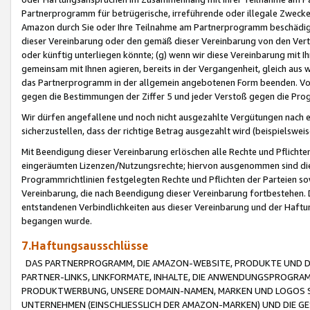
Partnerprogramm für betrügerische, irreführende oder illegale Zwecke
Amazon durch Sie oder Ihre Teilnahme am Partnerprogramm beschädig
dieser Vereinbarung oder den gemäß dieser Vereinbarung von den Vertr
oder künftig unterliegen könnte; (g) wenn wir diese Vereinbarung mit I
gemeinsam mit Ihnen agieren, bereits in der Vergangenheit, gleich aus
das Partnerprogramm in der allgemein angebotenen Form beenden. Vors
gegen die Bestimmungen der Ziffer 5 und jeder Verstoß gegen die Prog
Wir dürfen angefallene und noch nicht ausgezahlte Vergütungen nach 
sicherzustellen, dass der richtige Betrag ausgezahlt wird (beispielsw
Mit Beendigung dieser Vereinbarung erlöschen alle Rechte und Pflichte
eingeräumten Lizenzen/Nutzungsrechte; hiervon ausgenommen sind die in 
Programmrichtlinien festgelegten Rechte und Pflichten der Parteien sow
Vereinbarung, die nach Beendigung dieser Vereinbarung fortbestehen. D
entstandenen Verbindlichkeiten aus dieser Vereinbarung und der Haft
begangen wurde.
7.Haftungsausschlüsse
DAS PARTNERPROGRAMM, DIE AMAZON-WEBSITE, PRODUKTE UND DI
PARTNER-LINKS, LINKFORMATE, INHALTE, DIE ANWENDUNGSPROGR
PRODUKTWERBUNG, UNSERE DOMAIN-NAMEN, MARKEN UND LOGOS S
UNTERNEHMEN (EINSCHLIESSLICH DER AMAZON-MARKEN) UND DIE GE