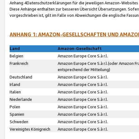
Anhang 4Datenschutzerklärungen für die jeweiligen Amazon-Websites
Diese Anhänge enthalten zur besseren Übersicht Übersetzungen. Sofe
vorgeschrieben ist, gilt im Falle von Abweichungen die englische Fass
ANHANG 1: AMAZON-GESELLSCHAFTEN UND AMAZO
Land
Amazon-Gesellschaft
Belgien
Amazon Europe Core S.à r.l.
Frankreich
Amazon Europe Core S.à r.l.(oder Amazon Fr
entsprechend der Mitteilung)
Deutschland
Amazon Europe Core S.à r.l.
Irland
Amazon Europe Core S.à r.l.
Italien
Amazon Europe Core S.à r.l.
Niederlande
Amazon Europe Core S.à r.l.
Polen
Amazon Europe Core S.à r.l.
Spanien
Amazon Europe Core S.à r.l.
Schweden
Amazon Europe Core S.à r.l.
Vereinigtes Königreich
Amazon Europe Core S.à r.l.