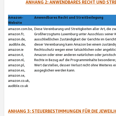
ANHANG 2: ANWENDBARES RECHT UND STRE
Amazon-
Anwendbares Recht und Streitbeilegung
Website
amazon.com.be,
Diese Vereinbarung und Streitigkeiten aller Art, die 
amazon.fr,
Großherzogtums Luxemburg unter Ausschluss seiner Kol
amazon.de,
ausschließlichen Zuständigkeit der Gerichte im Geri
audible.de,
dieser Vereinbarung kann Amazon bei einem zuständig
amazon.ie
Rechtsschutz wegen einer tatsächlichen oder angebli
amazon.it,
Amazon oder einer anderen natürlichen oder juristisc
amazon.nl,
Rechte in Bezug auf die Programminhalte besonderer,
amazon.pl,
Wert darstellen, dessen Verlust nicht ohne Weiteres e
amazon.es,
ausgeglichen werden kann.
amazon.se,
amazon.co.uk,
audible.co.uk
ANHANG 3: STEUERBESTIMMUNGEN FÜR DIE JEWEIL