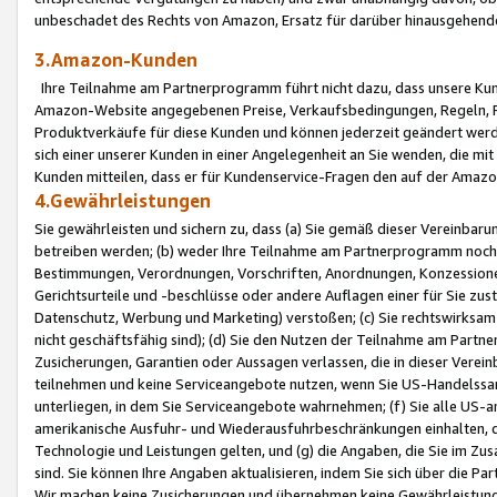
unbeschadet des Rechts von Amazon, Ersatz für darüber hinausgehen
3.Amazon-Kunden
Ihre Teilnahme am Partnerprogramm führt nicht dazu, dass unsere Kun
Amazon-Website angegebenen Preise, Verkaufsbedingungen, Regeln, Ri
Produktverkäufe für diese Kunden und können jederzeit geändert werde
sich einer unserer Kunden in einer Angelegenheit an Sie wenden, die 
Kunden mitteilen, dass er für Kundenservice-Fragen den auf der Ama
4.Gewährleistungen
Sie gewährleisten und sichern zu, dass (a) Sie gemäß dieser Vereinba
betreiben werden; (b) weder Ihre Teilnahme am Partnerprogramm noch d
Bestimmungen, Verordnungen, Vorschriften, Anordnungen, Konzessionen,
Gerichtsurteile und -beschlüsse oder andere Auflagen einer für Sie zu
Datenschutz, Werbung und Marketing) verstoßen; (c) Sie rechtswirksam 
nicht geschäftsfähig sind); (d) Sie den Nutzen der Teilnahme am Partne
Zusicherungen, Garantien oder Aussagen verlassen, die in dieser Verein
teilnehmen und keine Serviceangebote nutzen, wenn Sie US-Handelssa
unterliegen, in dem Sie Serviceangebote wahrnehmen; (f) Sie alle US
amerikanische Ausfuhr- und Wiederausfuhrbeschränkungen einhalten, 
Technologie und Leistungen gelten, und (g) die Angaben, die Sie im 
sind. Sie können Ihre Angaben aktualisieren, indem Sie sich über die 
Wir machen keine Zusicherungen und übernehmen keine Gewährleistun