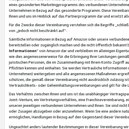
eines gesonderten Marketingprogramms des verbundenen Unternehmens
Unternehmen in Bezug auf das gesonderte Programm. Diese Vereinbarung
Ihnen und uns im Hinblick auf das Partnerprogramm dar und ersetzt al
Für die Zwecke dieser Vereinbarung verstehen sich die Begriffe „schließ
von „jedoch nicht beschränkt auf“.
Sämtliche Informationen in Bezug auf Amazon oder unsere verbunde
bereitstellen oder zugänglich machen und die nicht öffentlich bekannt bz
Informationen
“ von Amazon dar und verbleiben im alleinigen Eigent
wie dies angemessenerweise für die Erbringung Ihrer Leistungen gemäß d
juristischen Personen, die im Zusammenhang mit Ihrem Konto Zugriff au
Pflichten kennen und einhalten. Sie werden Vertrauliche Informationen 
Unternehmen) weitergeben und alle angemessenen Maßnahmen ergreifen
schützen, die gemäß dieser Vereinbarung nicht ausdrücklich zulässig is
Vertraulichkeits- oder Geheimhaltungsvereinbarungen und gilt für die
Das Verhältnis zwischen Ihnen und uns ist das unabhängiger Vertragspa
Joint-Venture, ein Vertretungsverhältnis, eine Franchisevereinbarung, 
unseren jeweiligen verbundenen Unternehmen und Ihnen. Sie sind ni
oder Zusagen abzugeben oder anzunehmen. Wenn Sie eine andere natürli
ermöglichen, Handlungen in Bezug auf den Gegenstand dieser Vereinbar
Ungeachtet anders lautender Bestimmungen in dieser Vereinbarung wird