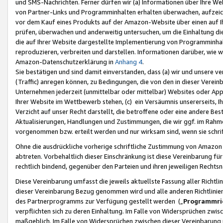
und SMS-Nachrichten. Ferner dürfen wir (a) Informationen über Ihre We
von Partner-Links und Programminhalten erhalten überwachen, aufzei
vor dem Kauf eines Produkts auf der Amazon-Website über einen auf Ih
prüfen, überwachen und anderweitig untersuchen, um die Einhaltung dies
die auf Ihrer Website dargestellte Implementierung von Programminhalt
reproduzieren, verbreiten und darstellen. Informationen darüber, wie w
Amazon-Datenschutzerklärung in
Anhang 4
.
Sie bestätigen und sind damit einverstanden, dass (a) wir und unsere 
(Traffic) anregen können, zu Bedingungen, die von den in dieser Vere
Unternehmen jederzeit (unmittelbar oder mittelbar) Websites oder Appl
Ihrer Website im Wettbewerb stehen, (c) ein Versäumnis unsererseits, I
Verzicht auf unser Recht darstellt, die betroffene oder eine andere B
Aktualisierungen, Handlungen und Zustimmungen, die wir ggf. im Rahme
vorgenommen bzw. erteilt werden und nur wirksam sind, wenn sie schri
Ohne die ausdrückliche vorherige schriftliche Zustimmung von Amazon
abtreten. Vorbehaltlich dieser Einschränkung ist diese Vereinbarung f
rechtlich bindend, gegenüber den Parteien und ihren jeweiligen Rech
Diese Vereinbarung umfasst die jeweils aktuellste Fassung aller Richtli
dieser Vereinbarung Bezug genommen wird und alle anderen Richtlinie
des Partnerprogramms zur Verfügung gestellt werden („
Programmric
verpflichten sich zu deren Einhaltung. Im Falle von Widersprüchen zwi
maßgeblich. Im Falle von Widersprüchen zwischen dieser Vereinbarun