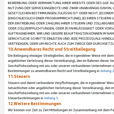
BEWERBUNG ODER VERMARKTUNG IHRER WEBSITE ODER DES GGF. AUF 
NUTZUNG DER SERVICEANGEBOTE UND ZWAR UNABHÄNGIG DAVON, O
GESETZLICHEN BESTIMMUNGEN ZULÄSSIG IST ODER NICHT, (D) EINE
(EINSCHLIESSLICH EINER PROGRAMMRICHTLINIE), (E) IHREN STEUER
DER EINTREIBUNG ODER ZAHLUNG IHRER STEUERN UND ZOLLABGAB
ODER ZOLLVERPFLICHTUNGEN, ODER (F) FAHRLÄSSIGKEIT ODER VORS
AUFTRAGNEHMER. WIR UND UNSERE BEAUFTRAGTEN KÖNNEN IM NAME
GERICHTLICHE SCHRITTE EINLEITEN UND JEDE PROZESSUALE HAND
VERTEIDIGEN, ODER UM RECHTE AUCH ZUM ZWECK DER DURCHSETZU
10.Anwendbares Recht und Streitbeilegung
Die Beilegung etwaiger Streitigkeiten, die in irgendeiner Weise mit de
angeblichen Verletzung dieser Vereinbarung), den im Rahmen dieser Ve
Geschäftsbeziehung mit uns oder unseren verbundenen Unternehmen zu
Bestimmungen zu anwendbarem Recht und Streitbeilegung in
Anhang 
11.Steuern
Steuern und damit verbundene Verpflichtungen, die in irgendeiner Wei
tatsächlichen oder angeblichen Verletzung dieser Vereinbarung), den 
Geschäftsbeziehung mit uns oder unseren verbundenen Unternehmen z
Steuerbestimmungen in
Anhang 3
.
12.Weitere Bestimmungen
Wir können von Zeit zu Zeit Mitteilungen im Zusammenhang mit dem Par