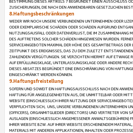
BESTIMMUNG DIESES ARTIKELS 7 BEGRÜNDET EINEN AUSSCHLUSS 
ZUSICHERUNGEN, DIE NACH DEN ANWENDBAREN GESETZLICHEN BE
8.Haftungsbeschränkungen
WEDER WIR NOCH UNSERE VERBUNDENEN UNTERNEHMEN ODER LIZEN
ODER EXEMPLARISCHE SCHÄDEN ODER SCHÄDEN AUFGRUND ENTGANG
NUTZUNGSAUSFALL ODER DATENVERLUST, DIE IM ZUSAMMENHANG MI
DES AUFTRETENS SOLCHER SCHÄDEN HINGEWIESEN WURDEN. FERN
SERVICEANGEBOTEN MAXIMAL DER HÖHE DES GESAMTBETRAGS DER 
ZEITPUNKT DES EREIGNISSES, DAS ZU DEM ZULETZT ENTSTANDENE
ZAHLENDEN VERGÜTUNGEN. SIE VERZICHTEN HIERMIT AUF ETWAIGE 
AUF ERFÜLLUNGSKLAGE, UNTERLASSUNGSKLAGE ODER ANDERE RECHT
DIESES ABSATZES BEGRÜNDET EINE EINSCHRÄNKUNG VON HAFTUNG
EINGESCHRÄNKT WERDEN KÖNNEN.
9.Haftungsfreistellung
SOFERN UND SOWEIT EIN HAFTUNGSAUSSCHLUSS NACH DEN ANWENDB
HAFTUNG FÜR ANGELEGENHEITEN AUS, DIE UNMITTELBAR ODER MITT
WEBSITE (EINSCHLIESSLICH IHRER NUTZUNG DER SERVICEANGEBOTE)
VERPFLICHTEN SICH, UNS, UNSERE VERBUNDENEN UNTERNEHMEN UN
(OFFICERS), ORGANMITGLIEDER (DIRECTORS) UND VERTRETER VON 
AUSLAGEN (EINSCHLIESSLICH ANGEMESSENER ANWALTSGEBÜHREN) FR
IHRER WEBSITE BZW. AUF IHRER WEBSITE ERSCHEINENDEM MATERIAL
MATERIALS MIT ANDEREN APPLIKATIONEN, INHALTEN ODER PROZESSE