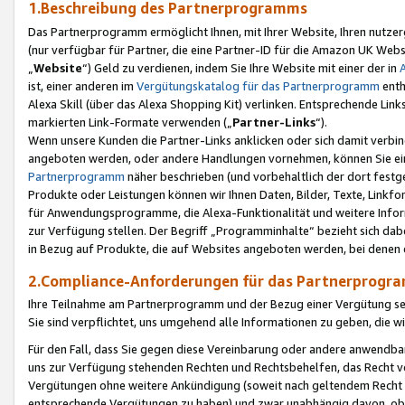
1.Beschreibung des Partnerprogramms
Das Partnerprogramm ermöglicht Ihnen, mit Ihrer Website, Ihren nutzer
(nur verfügbar für Partner, die eine Partner-ID für die Amazon UK We
„
Website
“) Geld zu verdienen, indem Sie Ihre Website mit einer der in
ist, einer anderen im
Vergütungskatalog für das Partnerprogramm
enth
Alexa Skill (über das Alexa Shopping Kit) verlinken. Entsprechende Lin
markierten Link-Formate verwenden („
Partner-Links
“).
Wenn unsere Kunden die Partner-Links anklicken oder sich damit verbi
angeboten werden, oder andere Handlungen vornehmen, können Sie eine
Partnerprogramm
näher beschrieben (und vorbehaltlich der dort festg
Produkte oder Leistungen können wir Ihnen Daten, Bilder, Texte, Linkfo
für Anwendungsprogramme, die Alexa-Funktionalität und weitere Inf
zur Verfügung stellen. Der Begriff „Programminhalte“ bezieht sich dabe
in Bezug auf Produkte, die auf Websites angeboten werden, bei denen 
2.Compliance-Anforderungen für das Partnerprog
Ihre Teilnahme am Partnerprogramm und der Bezug einer Vergütung setz
Sie sind verpflichtet, uns umgehend alle Informationen zu geben, die w
Für den Fall, dass Sie gegen diese Vereinbarung oder andere anwendba
uns zur Verfügung stehenden Rechten und Rechtsbehelfen, das Recht vo
Vergütungen ohne weitere Ankündigung (soweit nach geltendem Recht z
entsprechende Vergütungen zu haben) und zwar unabhängig davon, ob 