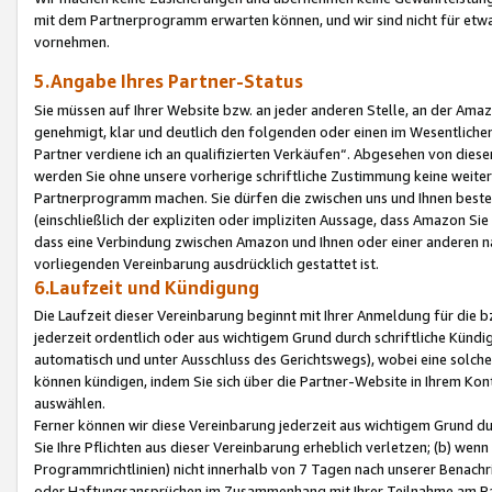
mit dem Partnerprogramm erwarten können, und wir sind nicht für etwa
vornehmen.
5.Angabe Ihres Partner-Status
Sie müssen auf Ihrer Website bzw. an jeder anderen Stelle, an der Am
genehmigt, klar und deutlich den folgenden oder einen im Wesentlichen
Partner verdiene ich an qualifizierten Verkäufen“. Abgesehen von die
werden Sie ohne unsere vorherige schriftliche Zustimmung keine weite
Partnerprogramm machen. Sie dürfen die zwischen uns und Ihnen best
(einschließlich der expliziten oder impliziten Aussage, dass Amazon Si
dass eine Verbindung zwischen Amazon und Ihnen oder einer anderen natü
vorliegenden Vereinbarung ausdrücklich gestattet ist.
6.Laufzeit und Kündigung
Die Laufzeit dieser Vereinbarung beginnt mit Ihrer Anmeldung für die 
jederzeit ordentlich oder aus wichtigem Grund durch schriftliche Kündi
automatisch und unter Ausschluss des Gerichtswegs), wobei eine solch
können kündigen, indem Sie sich über die Partner-Website in Ihrem Ko
auswählen.
Ferner können wir diese Vereinbarung jederzeit aus wichtigem Grund dur
Sie Ihre Pflichten aus dieser Vereinbarung erheblich verletzen; (b) wen
Programmrichtlinien) nicht innerhalb von 7 Tagen nach unserer Benachr
oder Haftungsansprüchen im Zusammenhang mit Ihrer Teilnahme am Pa