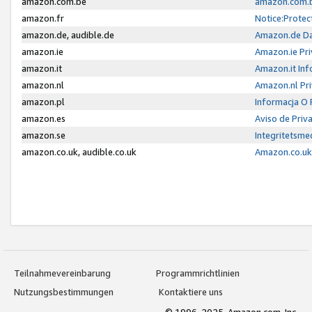
amazon.com.be
amazon.com.b
amazon.fr
Notice:Protec
amazon.de, audible.de
Amazon.de Da
amazon.ie
Amazon.ie Pri
amazon.it
Amazon.it Inf
amazon.nl
Amazon.nl Pri
amazon.pl
Informacja O
amazon.es
Aviso de Priv
amazon.se
Integritetsm
amazon.co.uk, audible.co.uk
Amazon.co.uk 
Teilnahmevereinbarung
Programmrichtlinien
Nutzungsbestimmungen
Kontaktiere uns