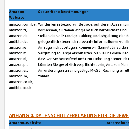
Amazon-
Steuerliche Bestimmungen
Website
amazon.com.be,
Wir dürfen in Bezug auf Beträge, auf deren Auszahlun
amazon.fr,
vornehmen, zu denen wir gesetzlich verpflichtet sind
amazon.de,
stellen die vollständige Zahlung und Abgeltung der 
audible.de,
gelegentlich steuerlich relevante Informationen von I
amazon.ie
Anfrage nicht vorlegen, können wir (kumulativ zu de
amazon.it,
Vergütung so lange einbehalten, bis Sie uns diese Inf
amazon.nl,
dass wir Sie betreffend nicht zur Einholung steuerlich 
amazon.pl,
könnten Sie gesetzlich verpflichtet sein, Amazon Meh
amazon.es,
Anforderungen an eine gültige MwSt.-Rechnung erfüllt
amazon.se,
zahlen.
amazon.co.uk,
audible.co.uk
ANHANG 4: DATENSCHUTZERKLÄRUNG FÜR DIE JEWE
Amazon-Website
Datenschutz