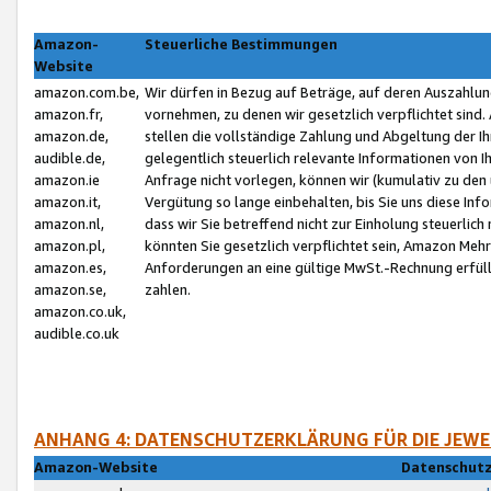
Amazon-
Steuerliche Bestimmungen
Website
amazon.com.be,
Wir dürfen in Bezug auf Beträge, auf deren Auszahlun
amazon.fr,
vornehmen, zu denen wir gesetzlich verpflichtet sind
amazon.de,
stellen die vollständige Zahlung und Abgeltung der 
audible.de,
gelegentlich steuerlich relevante Informationen von I
amazon.ie
Anfrage nicht vorlegen, können wir (kumulativ zu de
amazon.it,
Vergütung so lange einbehalten, bis Sie uns diese Inf
amazon.nl,
dass wir Sie betreffend nicht zur Einholung steuerlich 
amazon.pl,
könnten Sie gesetzlich verpflichtet sein, Amazon Meh
amazon.es,
Anforderungen an eine gültige MwSt.-Rechnung erfüllt
amazon.se,
zahlen.
amazon.co.uk,
audible.co.uk
ANHANG 4: DATENSCHUTZERKLÄRUNG FÜR DIE JEWE
Amazon-Website
Datenschutz