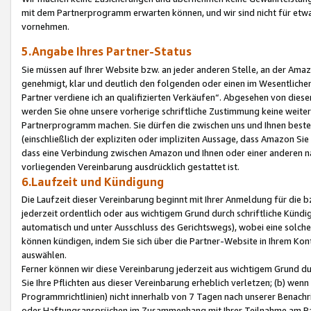
mit dem Partnerprogramm erwarten können, und wir sind nicht für etwa
vornehmen.
5.Angabe Ihres Partner-Status
Sie müssen auf Ihrer Website bzw. an jeder anderen Stelle, an der Am
genehmigt, klar und deutlich den folgenden oder einen im Wesentlichen
Partner verdiene ich an qualifizierten Verkäufen“. Abgesehen von die
werden Sie ohne unsere vorherige schriftliche Zustimmung keine weite
Partnerprogramm machen. Sie dürfen die zwischen uns und Ihnen best
(einschließlich der expliziten oder impliziten Aussage, dass Amazon Si
dass eine Verbindung zwischen Amazon und Ihnen oder einer anderen natü
vorliegenden Vereinbarung ausdrücklich gestattet ist.
6.Laufzeit und Kündigung
Die Laufzeit dieser Vereinbarung beginnt mit Ihrer Anmeldung für die 
jederzeit ordentlich oder aus wichtigem Grund durch schriftliche Kündi
automatisch und unter Ausschluss des Gerichtswegs), wobei eine solch
können kündigen, indem Sie sich über die Partner-Website in Ihrem Ko
auswählen.
Ferner können wir diese Vereinbarung jederzeit aus wichtigem Grund dur
Sie Ihre Pflichten aus dieser Vereinbarung erheblich verletzen; (b) wen
Programmrichtlinien) nicht innerhalb von 7 Tagen nach unserer Benachr
oder Haftungsansprüchen im Zusammenhang mit Ihrer Teilnahme am Pa