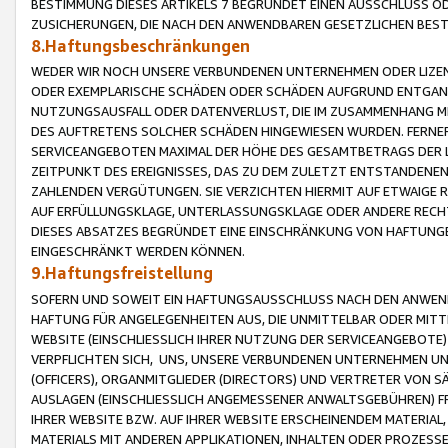
BESTIMMUNG DIESES ARTIKELS 7 BEGRÜNDET EINEN AUSSCHLUSS 
ZUSICHERUNGEN, DIE NACH DEN ANWENDBAREN GESETZLICHEN BE
8.Haftungsbeschränkungen
WEDER WIR NOCH UNSERE VERBUNDENEN UNTERNEHMEN ODER LIZEN
ODER EXEMPLARISCHE SCHÄDEN ODER SCHÄDEN AUFGRUND ENTGANG
NUTZUNGSAUSFALL ODER DATENVERLUST, DIE IM ZUSAMMENHANG MI
DES AUFTRETENS SOLCHER SCHÄDEN HINGEWIESEN WURDEN. FERN
SERVICEANGEBOTEN MAXIMAL DER HÖHE DES GESAMTBETRAGS DER 
ZEITPUNKT DES EREIGNISSES, DAS ZU DEM ZULETZT ENTSTANDENE
ZAHLENDEN VERGÜTUNGEN. SIE VERZICHTEN HIERMIT AUF ETWAIGE 
AUF ERFÜLLUNGSKLAGE, UNTERLASSUNGSKLAGE ODER ANDERE RECHT
DIESES ABSATZES BEGRÜNDET EINE EINSCHRÄNKUNG VON HAFTUNG
EINGESCHRÄNKT WERDEN KÖNNEN.
9.Haftungsfreistellung
SOFERN UND SOWEIT EIN HAFTUNGSAUSSCHLUSS NACH DEN ANWENDB
HAFTUNG FÜR ANGELEGENHEITEN AUS, DIE UNMITTELBAR ODER MITT
WEBSITE (EINSCHLIESSLICH IHRER NUTZUNG DER SERVICEANGEBOTE)
VERPFLICHTEN SICH, UNS, UNSERE VERBUNDENEN UNTERNEHMEN UN
(OFFICERS), ORGANMITGLIEDER (DIRECTORS) UND VERTRETER VON 
AUSLAGEN (EINSCHLIESSLICH ANGEMESSENER ANWALTSGEBÜHREN) FR
IHRER WEBSITE BZW. AUF IHRER WEBSITE ERSCHEINENDEM MATERIAL
MATERIALS MIT ANDEREN APPLIKATIONEN, INHALTEN ODER PROZESSE