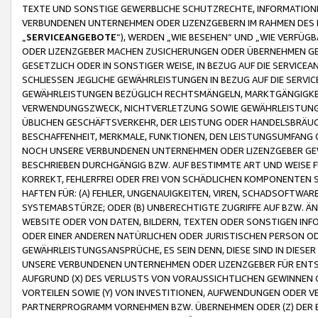
TEXTE UND SONSTIGE GEWERBLICHE SCHUTZRECHTE, INFORMATIONE
VERBUNDENEN UNTERNEHMEN ODER LIZENZGEBERN IM RAHMEN DES
„
SERVICEANGEBOTE
“), WERDEN „WIE BESEHEN“ UND „WIE VERFÜ
ODER LIZENZGEBER MACHEN ZUSICHERUNGEN ODER ÜBERNEHMEN GEW
GESETZLICH ODER IN SONSTIGER WEISE, IN BEZUG AUF DIE SERVI
SCHLIESSEN JEGLICHE GEWÄHRLEISTUNGEN IN BEZUG AUF DIE SERVI
GEWÄHRLEISTUNGEN BEZÜGLICH RECHTSMÄNGELN, MARKTGÄNGIGKEIT
VERWENDUNGSZWECK, NICHTVERLETZUNG SOWIE GEWÄHRLEISTUNGEN 
ÜBLICHEN GESCHÄFTSVERKEHR, DER LEISTUNG ODER HANDELSBRÄUCH
BESCHAFFENHEIT, MERKMALE, FUNKTIONEN, DEN LEISTUNGSUMFANG 
NOCH UNSERE VERBUNDENEN UNTERNEHMEN ODER LIZENZGEBER GEWÄ
BESCHRIEBEN DURCHGÄNGIG BZW. AUF BESTIMMTE ART UND WEISE
KORREKT, FEHLERFREI ODER FREI VON SCHÄDLICHEN KOMPONENTEN
HAFTEN FÜR: (A) FEHLER, UNGENAUIGKEITEN, VIREN, SCHADSOFTW
SYSTEMABSTÜRZE; ODER (B) UNBERECHTIGTE ZUGRIFFE AUF BZW. 
WEBSITE ODER VON DATEN, BILDERN, TEXTEN ODER SONSTIGEN INF
ODER EINER ANDEREN NATÜRLICHEN ODER JURISTISCHEN PERSON OD
GEWÄHRLEISTUNGSANSPRÜCHE, ES SEIN DENN, DIESE SIND IN DIES
UNSERE VERBUNDENEN UNTERNEHMEN ODER LIZENZGEBER FÜR EN
AUFGRUND (X) DES VERLUSTS VON VORAUSSICHTLICHEN GEWINNEN
VORTEILEN SOWIE (Y) VON INVESTITIONEN, AUFWENDUNGEN ODER VE
PARTNERPROGRAMM VORNEHMEN BZW. ÜBERNEHMEN ODER (Z) DER 