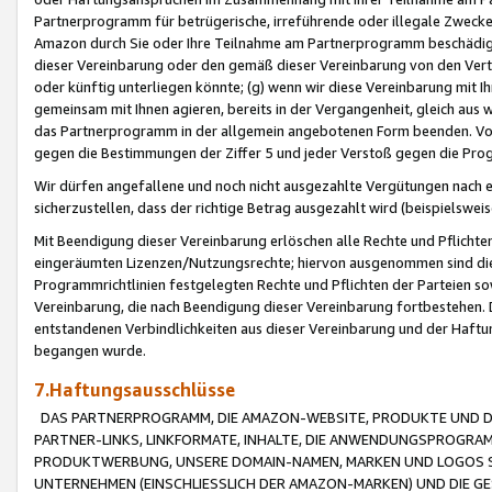
Partnerprogramm für betrügerische, irreführende oder illegale Zwecke
Amazon durch Sie oder Ihre Teilnahme am Partnerprogramm beschädig
dieser Vereinbarung oder den gemäß dieser Vereinbarung von den Vertr
oder künftig unterliegen könnte; (g) wenn wir diese Vereinbarung mit I
gemeinsam mit Ihnen agieren, bereits in der Vergangenheit, gleich aus
das Partnerprogramm in der allgemein angebotenen Form beenden. Vors
gegen die Bestimmungen der Ziffer 5 und jeder Verstoß gegen die Prog
Wir dürfen angefallene und noch nicht ausgezahlte Vergütungen nach 
sicherzustellen, dass der richtige Betrag ausgezahlt wird (beispielsw
Mit Beendigung dieser Vereinbarung erlöschen alle Rechte und Pflichte
eingeräumten Lizenzen/Nutzungsrechte; hiervon ausgenommen sind die in 
Programmrichtlinien festgelegten Rechte und Pflichten der Parteien sow
Vereinbarung, die nach Beendigung dieser Vereinbarung fortbestehen. D
entstandenen Verbindlichkeiten aus dieser Vereinbarung und der Haft
begangen wurde.
7.Haftungsausschlüsse
DAS PARTNERPROGRAMM, DIE AMAZON-WEBSITE, PRODUKTE UND DI
PARTNER-LINKS, LINKFORMATE, INHALTE, DIE ANWENDUNGSPROGR
PRODUKTWERBUNG, UNSERE DOMAIN-NAMEN, MARKEN UND LOGOS S
UNTERNEHMEN (EINSCHLIESSLICH DER AMAZON-MARKEN) UND DIE GE