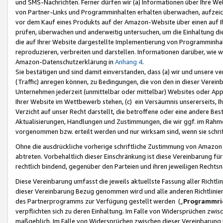
und SMS-Nachrichten. Ferner dürfen wir (a) Informationen über Ihre We
von Partner-Links und Programminhalten erhalten überwachen, aufzei
vor dem Kauf eines Produkts auf der Amazon-Website über einen auf Ih
prüfen, überwachen und anderweitig untersuchen, um die Einhaltung dies
die auf Ihrer Website dargestellte Implementierung von Programminhalt
reproduzieren, verbreiten und darstellen. Informationen darüber, wie w
Amazon-Datenschutzerklärung in
Anhang 4
.
Sie bestätigen und sind damit einverstanden, dass (a) wir und unsere 
(Traffic) anregen können, zu Bedingungen, die von den in dieser Vere
Unternehmen jederzeit (unmittelbar oder mittelbar) Websites oder Appl
Ihrer Website im Wettbewerb stehen, (c) ein Versäumnis unsererseits, I
Verzicht auf unser Recht darstellt, die betroffene oder eine andere B
Aktualisierungen, Handlungen und Zustimmungen, die wir ggf. im Rahme
vorgenommen bzw. erteilt werden und nur wirksam sind, wenn sie schri
Ohne die ausdrückliche vorherige schriftliche Zustimmung von Amazon
abtreten. Vorbehaltlich dieser Einschränkung ist diese Vereinbarung f
rechtlich bindend, gegenüber den Parteien und ihren jeweiligen Rech
Diese Vereinbarung umfasst die jeweils aktuellste Fassung aller Richtli
dieser Vereinbarung Bezug genommen wird und alle anderen Richtlinie
des Partnerprogramms zur Verfügung gestellt werden („
Programmric
verpflichten sich zu deren Einhaltung. Im Falle von Widersprüchen zwi
maßgeblich. Im Falle von Widersprüchen zwischen dieser Vereinbarun