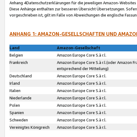
Anhang 4Datenschutzerklärungen für die jeweiligen Amazon-Websites
Diese Anhänge enthalten zur besseren Übersicht Übersetzungen. Sofe
vorgeschrieben ist, gilt im Falle von Abweichungen die englische Fass
ANHANG 1: AMAZON-GESELLSCHAFTEN UND AMAZO
Land
Amazon-Gesellschaft
Belgien
Amazon Europe Core S.à r.l.
Frankreich
Amazon Europe Core S.à r.l.(oder Amazon Fr
entsprechend der Mitteilung)
Deutschland
Amazon Europe Core S.à r.l.
Irland
Amazon Europe Core S.à r.l.
Italien
Amazon Europe Core S.à r.l.
Niederlande
Amazon Europe Core S.à r.l.
Polen
Amazon Europe Core S.à r.l.
Spanien
Amazon Europe Core S.à r.l.
Schweden
Amazon Europe Core S.à r.l.
Vereinigtes Königreich
Amazon Europe Core S.à r.l.