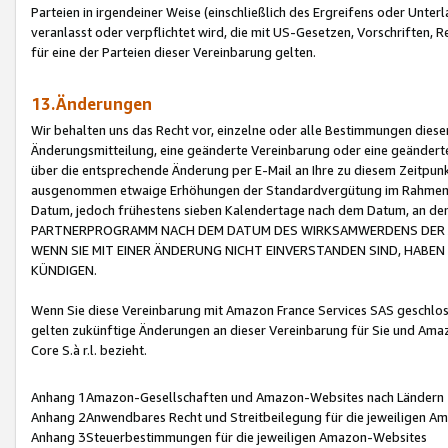
Parteien in irgendeiner Weise (einschließlich des Ergreifens oder Unt
veranlasst oder verpflichtet wird, die mit US-Gesetzen, Vorschriften,
für eine der Parteien dieser Vereinbarung gelten.
13.Änderungen
Wir behalten uns das Recht vor, einzelne oder alle Bestimmungen diese
Änderungsmitteilung, eine geänderte Vereinbarung oder eine geänderte 
über die entsprechende Änderung per E-Mail an Ihre zu diesem Zeitpun
ausgenommen etwaige Erhöhungen der Standardvergütung im Rahmen
Datum, jedoch frühestens sieben Kalendertage nach dem Datum, an de
PARTNERPROGRAMM NACH DEM DATUM DES WIRKSAMWERDENS DER Ä
WENN SIE MIT EINER ÄNDERUNG NICHT EINVERSTANDEN SIND, HABEN S
KÜNDIGEN.
Wenn Sie diese Vereinbarung mit Amazon France Services SAS geschlo
gelten zukünftige Änderungen an dieser Vereinbarung für Sie und Ama
Core S.à r.l. bezieht.
Anhang 1Amazon-Gesellschaften und Amazon-Websites nach Ländern
Anhang 2Anwendbares Recht und Streitbeilegung für die jeweiligen 
Anhang 3Steuerbestimmungen für die jeweiligen Amazon-Websites