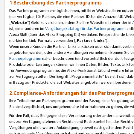
1.Beschreibung des Partnerprogramms
Das Partnerprogramm ermöglicht Ihnen, mit Ihrer Website, Ihren nutzer
(nur verfügbar für Partner, die eine Partner-ID für die Amazon UK We
„
Website
“) Geld zu verdienen, indem Sie Ihre Website mit einer der in
ist, einer anderen im
Vergütungskatalog für das Partnerprogramm
enth
Alexa Skill (über das Alexa Shopping Kit) verlinken. Entsprechende Lin
markierten Link-Formate verwenden („
Partner-Links
“).
Wenn unsere Kunden die Partner-Links anklicken oder sich damit verbi
angeboten werden, oder andere Handlungen vornehmen, können Sie eine
Partnerprogramm
näher beschrieben (und vorbehaltlich der dort festg
Produkte oder Leistungen können wir Ihnen Daten, Bilder, Texte, Linkfo
für Anwendungsprogramme, die Alexa-Funktionalität und weitere Inf
zur Verfügung stellen. Der Begriff „Programminhalte“ bezieht sich dabe
in Bezug auf Produkte, die auf Websites angeboten werden, bei denen 
2.Compliance-Anforderungen für das Partnerprog
Ihre Teilnahme am Partnerprogramm und der Bezug einer Vergütung setz
Sie sind verpflichtet, uns umgehend alle Informationen zu geben, die w
Für den Fall, dass Sie gegen diese Vereinbarung oder andere anwendba
uns zur Verfügung stehenden Rechten und Rechtsbehelfen, das Recht vo
Vergütungen ohne weitere Ankündigung (soweit nach geltendem Recht z
entsprechende Vergütungen zu haben) und zwar unabhängig davon, ob 