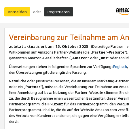
Anmelden
Registrieren
oder
Vereinbarung zur Teilnahme am 
zuletzt aktualisiert am
:
15. Oktober 2025
(Derzeitige Partner - 
Willkommen auf Amazons Partner-Website (die „
Partner-Website
“)
genannten Amazon-Gesellschaften („
Amazon
“ oder „
uns
“ oder ähnli
Übersetzungen stehen in folgenden Sprachen zur Verfügung :
Englisch
,
den Übersetzungen gilt die englische Fassung.
Natürliche oder juristische Personen, die an unserem Marketing-Partn
oder ein „
Partner
“), müssen die Vereinbarung zur Teilnahme am Ama
Ihrer Anmeldung auf bzw. Nutzung der Partner-Website stimmen Sie die
zu, die durch Bezugnahme einen wesentlichen Bestandteil dieser Verei
Partnerprogramm, die IP-Lizenz für das Partnerprogramm, den Vergütu
Partnerprogramm). Inhalte, die du auf der Website Amazon.com veröffe
des Verbots von Kundenrezensionen, die gegen eine Vergütung erstellt, 
durch.