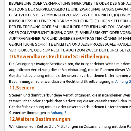
BEWERBUNG ODER VERMARKTUNG IHRER WEBSITE ODER DES GGF. AUF 
NUTZUNG DER SERVICEANGEBOTE UND ZWAR UNABHÄNGIG DAVON, O
GESETZLICHEN BESTIMMUNGEN ZULÄSSIG IST ODER NICHT, (D) EINE
(EINSCHLIESSLICH EINER PROGRAMMRICHTLINIE), (E) IHREN STEUER
DER EINTREIBUNG ODER ZAHLUNG IHRER STEUERN UND ZOLLABGAB
ODER ZOLLVERPFLICHTUNGEN, ODER (F) FAHRLÄSSIGKEIT ODER VORS
AUFTRAGNEHMER. WIR UND UNSERE BEAUFTRAGTEN KÖNNEN IM NAME
GERICHTLICHE SCHRITTE EINLEITEN UND JEDE PROZESSUALE HAND
VERTEIDIGEN, ODER UM RECHTE AUCH ZUM ZWECK DER DURCHSETZU
10.Anwendbares Recht und Streitbeilegung
Die Beilegung etwaiger Streitigkeiten, die in irgendeiner Weise mit de
angeblichen Verletzung dieser Vereinbarung), den im Rahmen dieser Ve
Geschäftsbeziehung mit uns oder unseren verbundenen Unternehmen zu
Bestimmungen zu anwendbarem Recht und Streitbeilegung in
Anhang 
11.Steuern
Steuern und damit verbundene Verpflichtungen, die in irgendeiner Wei
tatsächlichen oder angeblichen Verletzung dieser Vereinbarung), den 
Geschäftsbeziehung mit uns oder unseren verbundenen Unternehmen z
Steuerbestimmungen in
Anhang 3
.
12.Weitere Bestimmungen
Wir können von Zeit zu Zeit Mitteilungen im Zusammenhang mit dem Par