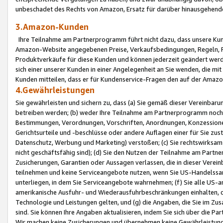
unbeschadet des Rechts von Amazon, Ersatz für darüber hinausgehen
3.Amazon-Kunden
Ihre Teilnahme am Partnerprogramm führt nicht dazu, dass unsere Kun
Amazon-Website angegebenen Preise, Verkaufsbedingungen, Regeln, Ri
Produktverkäufe für diese Kunden und können jederzeit geändert werde
sich einer unserer Kunden in einer Angelegenheit an Sie wenden, die 
Kunden mitteilen, dass er für Kundenservice-Fragen den auf der Ama
4.Gewährleistungen
Sie gewährleisten und sichern zu, dass (a) Sie gemäß dieser Vereinba
betreiben werden; (b) weder Ihre Teilnahme am Partnerprogramm noch d
Bestimmungen, Verordnungen, Vorschriften, Anordnungen, Konzessionen,
Gerichtsurteile und -beschlüsse oder andere Auflagen einer für Sie zu
Datenschutz, Werbung und Marketing) verstoßen; (c) Sie rechtswirksam 
nicht geschäftsfähig sind); (d) Sie den Nutzen der Teilnahme am Partne
Zusicherungen, Garantien oder Aussagen verlassen, die in dieser Verein
teilnehmen und keine Serviceangebote nutzen, wenn Sie US-Handelssa
unterliegen, in dem Sie Serviceangebote wahrnehmen; (f) Sie alle US
amerikanische Ausfuhr- und Wiederausfuhrbeschränkungen einhalten, 
Technologie und Leistungen gelten, und (g) die Angaben, die Sie im 
sind. Sie können Ihre Angaben aktualisieren, indem Sie sich über die 
Wir machen keine Zusicherungen und übernehmen keine Gewährleistun