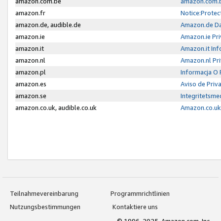
amazon.com.be
amazon.com.b
amazon.fr
Notice:Protec
amazon.de, audible.de
Amazon.de Da
amazon.ie
Amazon.ie Pri
amazon.it
Amazon.it Inf
amazon.nl
Amazon.nl Pri
amazon.pl
Informacja O
amazon.es
Aviso de Priv
amazon.se
Integritetsm
amazon.co.uk, audible.co.uk
Amazon.co.uk 
Teilnahmevereinbarung
Programmrichtlinien
Nutzungsbestimmungen
Kontaktiere uns