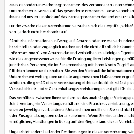
eines gesonderten Marketingprogramms des verbundenen Unternehmens
Unternehmen in Bezug auf das gesonderte Programm. Diese Vereinbarung
Ihnen und uns im Hinblick auf das Partnerprogramm dar und ersetzt al
Für die Zwecke dieser Vereinbarung verstehen sich die Begriffe „schließ
von „jedoch nicht beschränkt auf“.
Sämtliche Informationen in Bezug auf Amazon oder unsere verbunde
bereitstellen oder zugänglich machen und die nicht öffentlich bekannt bz
Informationen
“ von Amazon dar und verbleiben im alleinigen Eigent
wie dies angemessenerweise für die Erbringung Ihrer Leistungen gemäß d
juristischen Personen, die im Zusammenhang mit Ihrem Konto Zugriff au
Pflichten kennen und einhalten. Sie werden Vertrauliche Informationen 
Unternehmen) weitergeben und alle angemessenen Maßnahmen ergreifen
schützen, die gemäß dieser Vereinbarung nicht ausdrücklich zulässig is
Vertraulichkeits- oder Geheimhaltungsvereinbarungen und gilt für die
Das Verhältnis zwischen Ihnen und uns ist das unabhängiger Vertragspa
Joint-Venture, ein Vertretungsverhältnis, eine Franchisevereinbarung, 
unseren jeweiligen verbundenen Unternehmen und Ihnen. Sie sind ni
oder Zusagen abzugeben oder anzunehmen. Wenn Sie eine andere natürli
ermöglichen, Handlungen in Bezug auf den Gegenstand dieser Vereinbar
Ungeachtet anders lautender Bestimmungen in dieser Vereinbarung wird