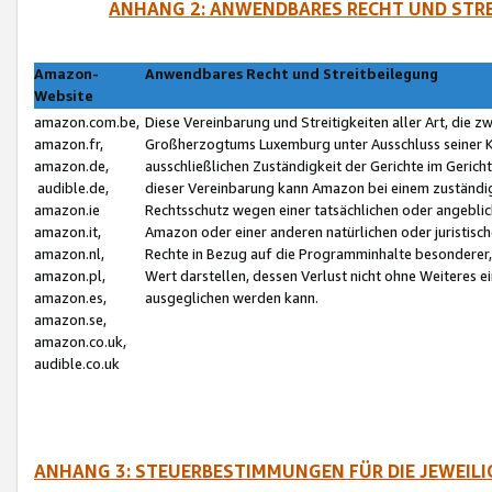
ANHANG 2: ANWENDBARES RECHT UND STRE
Amazon-
Anwendbares Recht und Streitbeilegung
Website
amazon.com.be,
Diese Vereinbarung und Streitigkeiten aller Art, die 
amazon.fr,
Großherzogtums Luxemburg unter Ausschluss seiner Kol
amazon.de,
ausschließlichen Zuständigkeit der Gerichte im Geri
audible.de,
dieser Vereinbarung kann Amazon bei einem zuständig
amazon.ie
Rechtsschutz wegen einer tatsächlichen oder angebli
amazon.it,
Amazon oder einer anderen natürlichen oder juristisc
amazon.nl,
Rechte in Bezug auf die Programminhalte besonderer,
amazon.pl,
Wert darstellen, dessen Verlust nicht ohne Weiteres e
amazon.es,
ausgeglichen werden kann.
amazon.se,
amazon.co.uk,
audible.co.uk
ANHANG 3: STEUERBESTIMMUNGEN FÜR DIE JEWEIL