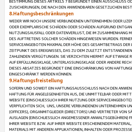
BESTIMMUNG DIESES ARTIKELS 7 BEGRÜNDET EINEN AUSSCHLUSS 
ZUSICHERUNGEN, DIE NACH DEN ANWENDBAREN GESETZLICHEN BE
8.Haftungsbeschränkungen
WEDER WIR NOCH UNSERE VERBUNDENEN UNTERNEHMEN ODER LIZEN
ODER EXEMPLARISCHE SCHÄDEN ODER SCHÄDEN AUFGRUND ENTGANG
NUTZUNGSAUSFALL ODER DATENVERLUST, DIE IM ZUSAMMENHANG MI
DES AUFTRETENS SOLCHER SCHÄDEN HINGEWIESEN WURDEN. FERN
SERVICEANGEBOTEN MAXIMAL DER HÖHE DES GESAMTBETRAGS DER 
ZEITPUNKT DES EREIGNISSES, DAS ZU DEM ZULETZT ENTSTANDENE
ZAHLENDEN VERGÜTUNGEN. SIE VERZICHTEN HIERMIT AUF ETWAIGE 
AUF ERFÜLLUNGSKLAGE, UNTERLASSUNGSKLAGE ODER ANDERE RECHT
DIESES ABSATZES BEGRÜNDET EINE EINSCHRÄNKUNG VON HAFTUNG
EINGESCHRÄNKT WERDEN KÖNNEN.
9.Haftungsfreistellung
SOFERN UND SOWEIT EIN HAFTUNGSAUSSCHLUSS NACH DEN ANWENDB
HAFTUNG FÜR ANGELEGENHEITEN AUS, DIE UNMITTELBAR ODER MITT
WEBSITE (EINSCHLIESSLICH IHRER NUTZUNG DER SERVICEANGEBOTE)
VERPFLICHTEN SICH, UNS, UNSERE VERBUNDENEN UNTERNEHMEN UN
(OFFICERS), ORGANMITGLIEDER (DIRECTORS) UND VERTRETER VON 
AUSLAGEN (EINSCHLIESSLICH ANGEMESSENER ANWALTSGEBÜHREN) FR
IHRER WEBSITE BZW. AUF IHRER WEBSITE ERSCHEINENDEM MATERIAL
MATERIALS MIT ANDEREN APPLIKATIONEN, INHALTEN ODER PROZESSE