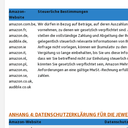
Amazon-
Steuerliche Bestimmungen
Website
amazon.com.be,
Wir dürfen in Bezug auf Beträge, auf deren Auszahlun
amazon.fr,
vornehmen, zu denen wir gesetzlich verpflichtet sind
amazon.de,
stellen die vollständige Zahlung und Abgeltung der 
audible.de,
gelegentlich steuerlich relevante Informationen von I
amazon.ie
Anfrage nicht vorlegen, können wir (kumulativ zu de
amazon.it,
Vergütung so lange einbehalten, bis Sie uns diese Inf
amazon.nl,
dass wir Sie betreffend nicht zur Einholung steuerlich 
amazon.pl,
könnten Sie gesetzlich verpflichtet sein, Amazon Meh
amazon.es,
Anforderungen an eine gültige MwSt.-Rechnung erfüllt
amazon.se,
zahlen.
amazon.co.uk,
audible.co.uk
ANHANG 4: DATENSCHUTZERKLÄRUNG FÜR DIE JEWE
Amazon-Website
Datenschutz