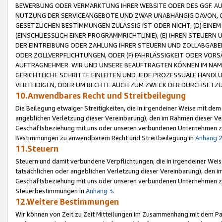
BEWERBUNG ODER VERMARKTUNG IHRER WEBSITE ODER DES GGF. AUF 
NUTZUNG DER SERVICEANGEBOTE UND ZWAR UNABHÄNGIG DAVON, O
GESETZLICHEN BESTIMMUNGEN ZULÄSSIG IST ODER NICHT, (D) EINE
(EINSCHLIESSLICH EINER PROGRAMMRICHTLINIE), (E) IHREN STEUER
DER EINTREIBUNG ODER ZAHLUNG IHRER STEUERN UND ZOLLABGAB
ODER ZOLLVERPFLICHTUNGEN, ODER (F) FAHRLÄSSIGKEIT ODER VORS
AUFTRAGNEHMER. WIR UND UNSERE BEAUFTRAGTEN KÖNNEN IM NAME
GERICHTLICHE SCHRITTE EINLEITEN UND JEDE PROZESSUALE HAND
VERTEIDIGEN, ODER UM RECHTE AUCH ZUM ZWECK DER DURCHSETZU
10.Anwendbares Recht und Streitbeilegung
Die Beilegung etwaiger Streitigkeiten, die in irgendeiner Weise mit de
angeblichen Verletzung dieser Vereinbarung), den im Rahmen dieser Ve
Geschäftsbeziehung mit uns oder unseren verbundenen Unternehmen zu
Bestimmungen zu anwendbarem Recht und Streitbeilegung in
Anhang 
11.Steuern
Steuern und damit verbundene Verpflichtungen, die in irgendeiner Wei
tatsächlichen oder angeblichen Verletzung dieser Vereinbarung), den 
Geschäftsbeziehung mit uns oder unseren verbundenen Unternehmen z
Steuerbestimmungen in
Anhang 3
.
12.Weitere Bestimmungen
Wir können von Zeit zu Zeit Mitteilungen im Zusammenhang mit dem Par