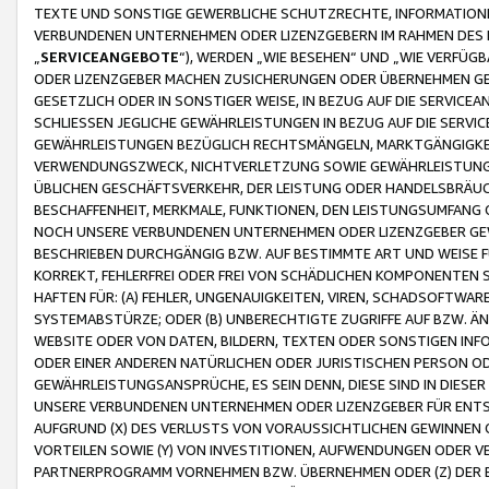
TEXTE UND SONSTIGE GEWERBLICHE SCHUTZRECHTE, INFORMATIONE
VERBUNDENEN UNTERNEHMEN ODER LIZENZGEBERN IM RAHMEN DES
„
SERVICEANGEBOTE
“), WERDEN „WIE BESEHEN“ UND „WIE VERFÜ
ODER LIZENZGEBER MACHEN ZUSICHERUNGEN ODER ÜBERNEHMEN GEW
GESETZLICH ODER IN SONSTIGER WEISE, IN BEZUG AUF DIE SERVI
SCHLIESSEN JEGLICHE GEWÄHRLEISTUNGEN IN BEZUG AUF DIE SERVI
GEWÄHRLEISTUNGEN BEZÜGLICH RECHTSMÄNGELN, MARKTGÄNGIGKEIT
VERWENDUNGSZWECK, NICHTVERLETZUNG SOWIE GEWÄHRLEISTUNGEN 
ÜBLICHEN GESCHÄFTSVERKEHR, DER LEISTUNG ODER HANDELSBRÄUCH
BESCHAFFENHEIT, MERKMALE, FUNKTIONEN, DEN LEISTUNGSUMFANG 
NOCH UNSERE VERBUNDENEN UNTERNEHMEN ODER LIZENZGEBER GEWÄ
BESCHRIEBEN DURCHGÄNGIG BZW. AUF BESTIMMTE ART UND WEISE
KORREKT, FEHLERFREI ODER FREI VON SCHÄDLICHEN KOMPONENTEN
HAFTEN FÜR: (A) FEHLER, UNGENAUIGKEITEN, VIREN, SCHADSOFTW
SYSTEMABSTÜRZE; ODER (B) UNBERECHTIGTE ZUGRIFFE AUF BZW. 
WEBSITE ODER VON DATEN, BILDERN, TEXTEN ODER SONSTIGEN INF
ODER EINER ANDEREN NATÜRLICHEN ODER JURISTISCHEN PERSON OD
GEWÄHRLEISTUNGSANSPRÜCHE, ES SEIN DENN, DIESE SIND IN DIES
UNSERE VERBUNDENEN UNTERNEHMEN ODER LIZENZGEBER FÜR EN
AUFGRUND (X) DES VERLUSTS VON VORAUSSICHTLICHEN GEWINNEN
VORTEILEN SOWIE (Y) VON INVESTITIONEN, AUFWENDUNGEN ODER VE
PARTNERPROGRAMM VORNEHMEN BZW. ÜBERNEHMEN ODER (Z) DER 