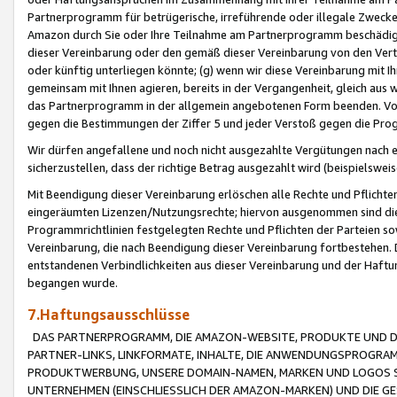
Partnerprogramm für betrügerische, irreführende oder illegale Zwecke
Amazon durch Sie oder Ihre Teilnahme am Partnerprogramm beschädig
dieser Vereinbarung oder den gemäß dieser Vereinbarung von den Vertr
oder künftig unterliegen könnte; (g) wenn wir diese Vereinbarung mit I
gemeinsam mit Ihnen agieren, bereits in der Vergangenheit, gleich aus
das Partnerprogramm in der allgemein angebotenen Form beenden. Vors
gegen die Bestimmungen der Ziffer 5 und jeder Verstoß gegen die Prog
Wir dürfen angefallene und noch nicht ausgezahlte Vergütungen nach 
sicherzustellen, dass der richtige Betrag ausgezahlt wird (beispielsw
Mit Beendigung dieser Vereinbarung erlöschen alle Rechte und Pflichte
eingeräumten Lizenzen/Nutzungsrechte; hiervon ausgenommen sind die in 
Programmrichtlinien festgelegten Rechte und Pflichten der Parteien sow
Vereinbarung, die nach Beendigung dieser Vereinbarung fortbestehen. D
entstandenen Verbindlichkeiten aus dieser Vereinbarung und der Haft
begangen wurde.
7.Haftungsausschlüsse
DAS PARTNERPROGRAMM, DIE AMAZON-WEBSITE, PRODUKTE UND DI
PARTNER-LINKS, LINKFORMATE, INHALTE, DIE ANWENDUNGSPROGR
PRODUKTWERBUNG, UNSERE DOMAIN-NAMEN, MARKEN UND LOGOS S
UNTERNEHMEN (EINSCHLIESSLICH DER AMAZON-MARKEN) UND DIE GE