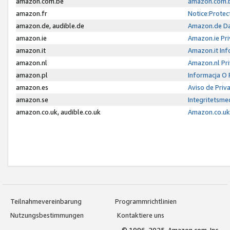
amazon.com.be
amazon.com.b
amazon.fr
Notice:Protec
amazon.de, audible.de
Amazon.de Da
amazon.ie
Amazon.ie Pri
amazon.it
Amazon.it Inf
amazon.nl
Amazon.nl Pri
amazon.pl
Informacja O
amazon.es
Aviso de Priv
amazon.se
Integritetsm
amazon.co.uk, audible.co.uk
Amazon.co.uk 
Teilnahmevereinbarung
Programmrichtlinien
Nutzungsbestimmungen
Kontaktiere uns