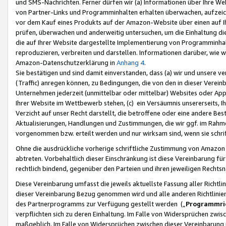
und SMS-Nachrichten. Ferner dürfen wir (a) Informationen über Ihre We
von Partner-Links und Programminhalten erhalten überwachen, aufzei
vor dem Kauf eines Produkts auf der Amazon-Website über einen auf Ih
prüfen, überwachen und anderweitig untersuchen, um die Einhaltung dies
die auf Ihrer Website dargestellte Implementierung von Programminhalt
reproduzieren, verbreiten und darstellen. Informationen darüber, wie w
Amazon-Datenschutzerklärung in
Anhang 4
.
Sie bestätigen und sind damit einverstanden, dass (a) wir und unsere 
(Traffic) anregen können, zu Bedingungen, die von den in dieser Vere
Unternehmen jederzeit (unmittelbar oder mittelbar) Websites oder Appl
Ihrer Website im Wettbewerb stehen, (c) ein Versäumnis unsererseits, I
Verzicht auf unser Recht darstellt, die betroffene oder eine andere B
Aktualisierungen, Handlungen und Zustimmungen, die wir ggf. im Rahme
vorgenommen bzw. erteilt werden und nur wirksam sind, wenn sie schri
Ohne die ausdrückliche vorherige schriftliche Zustimmung von Amazon
abtreten. Vorbehaltlich dieser Einschränkung ist diese Vereinbarung f
rechtlich bindend, gegenüber den Parteien und ihren jeweiligen Rech
Diese Vereinbarung umfasst die jeweils aktuellste Fassung aller Richtli
dieser Vereinbarung Bezug genommen wird und alle anderen Richtlinie
des Partnerprogramms zur Verfügung gestellt werden („
Programmric
verpflichten sich zu deren Einhaltung. Im Falle von Widersprüchen zwi
maßgeblich. Im Falle von Widersprüchen zwischen dieser Vereinbarun