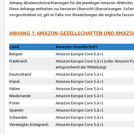
Anhang 4Datenschutzerklärungen für die jeweiligen Amazon-Websites
Diese Anhänge enthalten zur besseren Übersicht Übersetzungen. Sofe
vorgeschrieben ist, gilt im Falle von Abweichungen die englische Fass
ANHANG 1: AMAZON-GESELLSCHAFTEN UND AMAZO
Land
Amazon-Gesellschaft
Belgien
Amazon Europe Core S.à r.l.
Frankreich
Amazon Europe Core S.à r.l.(oder Amazon Fr
entsprechend der Mitteilung)
Deutschland
Amazon Europe Core S.à r.l.
Irland
Amazon Europe Core S.à r.l.
Italien
Amazon Europe Core S.à r.l.
Niederlande
Amazon Europe Core S.à r.l.
Polen
Amazon Europe Core S.à r.l.
Spanien
Amazon Europe Core S.à r.l.
Schweden
Amazon Europe Core S.à r.l.
Vereinigtes Königreich
Amazon Europe Core S.à r.l.