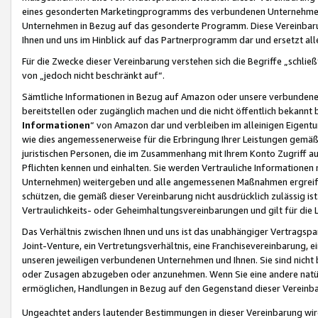
eines gesonderten Marketingprogramms des verbundenen Unternehmens
Unternehmen in Bezug auf das gesonderte Programm. Diese Vereinbarung
Ihnen und uns im Hinblick auf das Partnerprogramm dar und ersetzt al
Für die Zwecke dieser Vereinbarung verstehen sich die Begriffe „schließ
von „jedoch nicht beschränkt auf“.
Sämtliche Informationen in Bezug auf Amazon oder unsere verbunde
bereitstellen oder zugänglich machen und die nicht öffentlich bekannt bz
Informationen
“ von Amazon dar und verbleiben im alleinigen Eigent
wie dies angemessenerweise für die Erbringung Ihrer Leistungen gemäß d
juristischen Personen, die im Zusammenhang mit Ihrem Konto Zugriff au
Pflichten kennen und einhalten. Sie werden Vertrauliche Informationen 
Unternehmen) weitergeben und alle angemessenen Maßnahmen ergreifen
schützen, die gemäß dieser Vereinbarung nicht ausdrücklich zulässig is
Vertraulichkeits- oder Geheimhaltungsvereinbarungen und gilt für die
Das Verhältnis zwischen Ihnen und uns ist das unabhängiger Vertragspa
Joint-Venture, ein Vertretungsverhältnis, eine Franchisevereinbarung, 
unseren jeweiligen verbundenen Unternehmen und Ihnen. Sie sind ni
oder Zusagen abzugeben oder anzunehmen. Wenn Sie eine andere natürli
ermöglichen, Handlungen in Bezug auf den Gegenstand dieser Vereinbar
Ungeachtet anders lautender Bestimmungen in dieser Vereinbarung wird