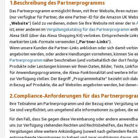
1.Beschreibung des Partnerprogramms
Das Partnerprogramm ermöglicht Ihnen, mit Ihrer Website, Ihren nutzer
(nur verfügbar für Partner, die eine Partner-ID für die Amazon UK We
„
Website
“) Geld zu verdienen, indem Sie Ihre Website mit einer der in
ist, einer anderen im
Vergütungskatalog für das Partnerprogramm
enth
Alexa Skill (über das Alexa Shopping Kit) verlinken. Entsprechende Lin
markierten Link-Formate verwenden („
Partner-Links
“).
Wenn unsere Kunden die Partner-Links anklicken oder sich damit verbi
angeboten werden, oder andere Handlungen vornehmen, können Sie eine
Partnerprogramm
näher beschrieben (und vorbehaltlich der dort festg
Produkte oder Leistungen können wir Ihnen Daten, Bilder, Texte, Linkfo
für Anwendungsprogramme, die Alexa-Funktionalität und weitere Inf
zur Verfügung stellen. Der Begriff „Programminhalte“ bezieht sich dabe
in Bezug auf Produkte, die auf Websites angeboten werden, bei denen 
2.Compliance-Anforderungen für das Partnerprog
Ihre Teilnahme am Partnerprogramm und der Bezug einer Vergütung setz
Sie sind verpflichtet, uns umgehend alle Informationen zu geben, die w
Für den Fall, dass Sie gegen diese Vereinbarung oder andere anwendba
uns zur Verfügung stehenden Rechten und Rechtsbehelfen, das Recht vo
Vergütungen ohne weitere Ankündigung (soweit nach geltendem Recht z
entsprechende Vergütungen zu haben) und zwar unabhängig davon, ob 