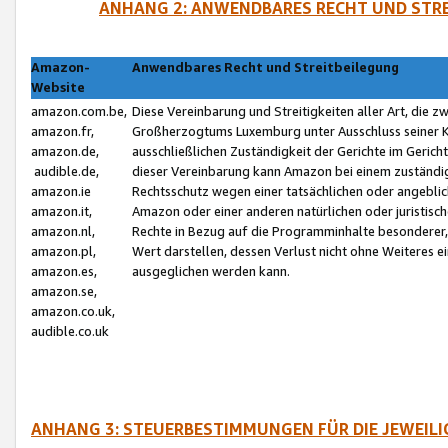
ANHANG 2: ANWENDBARES RECHT UND STRE
Amazon-
Anwendbares Recht und Streitbeilegung
Website
amazon.com.be,
Diese Vereinbarung und Streitigkeiten aller Art, die 
amazon.fr,
Großherzogtums Luxemburg unter Ausschluss seiner Kol
amazon.de,
ausschließlichen Zuständigkeit der Gerichte im Geri
audible.de,
dieser Vereinbarung kann Amazon bei einem zuständig
amazon.ie
Rechtsschutz wegen einer tatsächlichen oder angebli
amazon.it,
Amazon oder einer anderen natürlichen oder juristisc
amazon.nl,
Rechte in Bezug auf die Programminhalte besonderer,
amazon.pl,
Wert darstellen, dessen Verlust nicht ohne Weiteres e
amazon.es,
ausgeglichen werden kann.
amazon.se,
amazon.co.uk,
audible.co.uk
ANHANG 3: STEUERBESTIMMUNGEN FÜR DIE JEWEIL