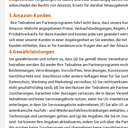
unbeschadet des Rechts von Amazon, Ersatz für darüber hinausgehen
3.Amazon-Kunden
Ihre Teilnahme am Partnerprogramm führt nicht dazu, dass unsere Kun
Amazon-Website angegebenen Preise, Verkaufsbedingungen, Regeln, Ri
Produktverkäufe für diese Kunden und können jederzeit geändert werde
sich einer unserer Kunden in einer Angelegenheit an Sie wenden, die 
Kunden mitteilen, dass er für Kundenservice-Fragen den auf der Ama
4.Gewährleistungen
Sie gewährleisten und sichern zu, dass (a) Sie gemäß dieser Vereinba
betreiben werden; (b) weder Ihre Teilnahme am Partnerprogramm noch d
Bestimmungen, Verordnungen, Vorschriften, Anordnungen, Konzessionen,
Gerichtsurteile und -beschlüsse oder andere Auflagen einer für Sie zu
Datenschutz, Werbung und Marketing) verstoßen; (c) Sie rechtswirksam 
nicht geschäftsfähig sind); (d) Sie den Nutzen der Teilnahme am Partne
Zusicherungen, Garantien oder Aussagen verlassen, die in dieser Verein
teilnehmen und keine Serviceangebote nutzen, wenn Sie US-Handelssa
unterliegen, in dem Sie Serviceangebote wahrnehmen; (f) Sie alle US
amerikanische Ausfuhr- und Wiederausfuhrbeschränkungen einhalten, 
Technologie und Leistungen gelten, und (g) die Angaben, die Sie im 
sind. Sie können Ihre Angaben aktualisieren, indem Sie sich über die 
Wir machen keine Zusicherungen und übernehmen keine Gewährleistun