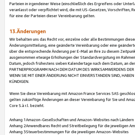
Parteien in irgendeiner Weise (einschließlich des Ergreifens oder Unt
veranlasst oder verpflichtet wird, die mit US-Gesetzen, Vorschriften,
für eine der Parteien dieser Vereinbarung gelten.
13.Änderungen
Wir behalten uns das Recht vor, einzelne oder alle Bestimmungen diese
Änderungsmitteilung, eine geänderte Vereinbarung oder eine geänderte 
über die entsprechende Änderung per E-Mail an Ihre zu diesem Zeitpun
ausgenommen etwaige Erhöhungen der Standardvergütung im Rahmen
Datum, jedoch frühestens sieben Kalendertage nach dem Datum, an de
PARTNERPROGRAMM NACH DEM DATUM DES WIRKSAMWERDENS DER Ä
WENN SIE MIT EINER ÄNDERUNG NICHT EINVERSTANDEN SIND, HABEN S
KÜNDIGEN.
Wenn Sie diese Vereinbarung mit Amazon France Services SAS geschlo
gelten zukünftige Änderungen an dieser Vereinbarung für Sie und Ama
Core S.à r.l. bezieht.
Anhang 1Amazon-Gesellschaften und Amazon-Websites nach Ländern
Anhang 2Anwendbares Recht und Streitbeilegung für die jeweiligen 
Anhang 3Steuerbestimmungen für die jeweiligen Amazon-Websites