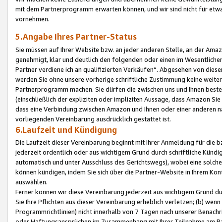
mit dem Partnerprogramm erwarten können, und wir sind nicht für etwa
vornehmen.
5.Angabe Ihres Partner-Status
Sie müssen auf Ihrer Website bzw. an jeder anderen Stelle, an der Am
genehmigt, klar und deutlich den folgenden oder einen im Wesentlichen
Partner verdiene ich an qualifizierten Verkäufen“. Abgesehen von die
werden Sie ohne unsere vorherige schriftliche Zustimmung keine weite
Partnerprogramm machen. Sie dürfen die zwischen uns und Ihnen best
(einschließlich der expliziten oder impliziten Aussage, dass Amazon Si
dass eine Verbindung zwischen Amazon und Ihnen oder einer anderen natü
vorliegenden Vereinbarung ausdrücklich gestattet ist.
6.Laufzeit und Kündigung
Die Laufzeit dieser Vereinbarung beginnt mit Ihrer Anmeldung für die 
jederzeit ordentlich oder aus wichtigem Grund durch schriftliche Kündi
automatisch und unter Ausschluss des Gerichtswegs), wobei eine solch
können kündigen, indem Sie sich über die Partner-Website in Ihrem Ko
auswählen.
Ferner können wir diese Vereinbarung jederzeit aus wichtigem Grund dur
Sie Ihre Pflichten aus dieser Vereinbarung erheblich verletzen; (b) wen
Programmrichtlinien) nicht innerhalb von 7 Tagen nach unserer Benachr
oder Haftungsansprüchen im Zusammenhang mit Ihrer Teilnahme am Pa