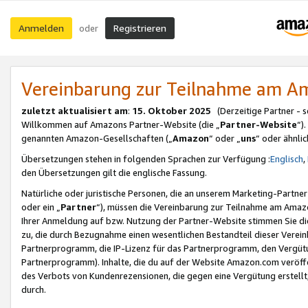
Anmelden
Registrieren
oder
Vereinbarung zur Teilnahme am 
zuletzt aktualisiert am
:
15. Oktober 2025
(Derzeitige Partner - 
Willkommen auf Amazons Partner-Website (die „
Partner-Website
“)
genannten Amazon-Gesellschaften („
Amazon
“ oder „
uns
“ oder ähnli
Übersetzungen stehen in folgenden Sprachen zur Verfügung :
Englisch
,
den Übersetzungen gilt die englische Fassung.
Natürliche oder juristische Personen, die an unserem Marketing-Partn
oder ein „
Partner
“), müssen die Vereinbarung zur Teilnahme am Ama
Ihrer Anmeldung auf bzw. Nutzung der Partner-Website stimmen Sie die
zu, die durch Bezugnahme einen wesentlichen Bestandteil dieser Verei
Partnerprogramm, die IP-Lizenz für das Partnerprogramm, den Vergütu
Partnerprogramm). Inhalte, die du auf der Website Amazon.com veröffe
des Verbots von Kundenrezensionen, die gegen eine Vergütung erstellt, 
durch.