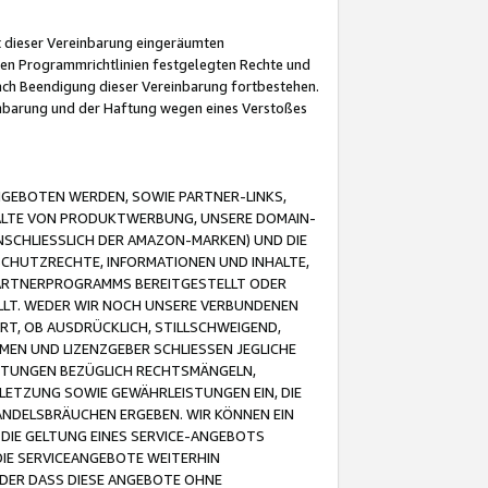
it dieser Vereinbarung eingeräumten
 den Programmrichtlinien festgelegten Rechte und
 nach Beendigung dieser Vereinbarung fortbestehen.
einbarung und der Haftung wegen eines Verstoßes
GEBOTEN WERDEN, SOWIE PARTNER-LINKS,
ALTE VON PRODUKTWERBUNG, UNSERE DOMAIN-
SCHLIESSLICH DER AMAZON-MARKEN) UND DIE
SCHUTZRECHTE, INFORMATIONEN UND INHALTE,
PARTNERPROGRAMMS BEREITGESTELLT ODER
ELLT. WEDER WIR NOCH UNSERE VERBUNDENEN
T, OB AUSDRÜCKLICH, STILLSCHWEIGEND,
MEN UND LIZENZGEBER SCHLIESSEN JEGLICHE
ISTUNGEN BEZÜGLICH RECHTSMÄNGELN,
LETZUNG SOWIE GEWÄHRLEISTUNGEN EIN, DIE
ANDELSBRÄUCHEN ERGEBEN. WIR KÖNNEN EIN
 DIE GELTUNG EINES SERVICE-ANGEBOTS
IE SERVICEANGEBOTE WEITERHIN
ODER DASS DIESE ANGEBOTE OHNE