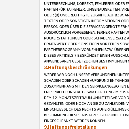
UNTERBRECHUNG, KORREKT, FEHLERFREI ODER 
HAFTEN FÜR: (A) FEHLER, UNGENAUIGKEITEN, 
ODER (B) UNBERECHTIGTE ZUGRIFFE AUF BZW. 
TEXTEN ODER SONSTIGEN INFORMATIONEN ODER 
PERSON ODER ÜBER DIE SERVICEANGEBOTE ERHA
AUSDRÜCKLICH VORGESEHEN. FERNER HAFTEN 
RÜCKERSTATTUNGEN ODER SCHADENSERSATZ AU
FIRMENWERT ODER SONSTIGEN VORTEILEN SOWIE
PARTNERPROGRAMM VORNEHMEN BZW. ÜBERNEHM
DIESES ARTIKELS 7 BEGRÜNDET EINEN AUSSCH
ANWENDBAREN GESETZLICHEN BESTIMMUNGEN 
8.Haftungsbeschränkungen
WEDER WIR NOCH UNSERE VERBUNDENEN UNTERN
SCHÄDEN ODER SCHÄDEN AUFGRUND ENTGANGENE
ZUSAMMENHANG MIT DEN SERVICEANGEBOTEN EN
ENTSPRICHT UNSERE GESAMTHAFTUNG IM ZUSAM
DEM 12-MONATSZEITRAUM UNMITTELBAR VOR DE
GEZAHLTEN ODER NOCH AN SIE ZU ZAHLENDEN V
EINSCHLIESSLICH DES RECHTS AUF ERFÜLLUNGS
BESTIMMUNG DIESES ABSATZES BEGRÜNDET EI
EINGESCHRÄNKT WERDEN KÖNNEN.
9.Haftungsfreistellung