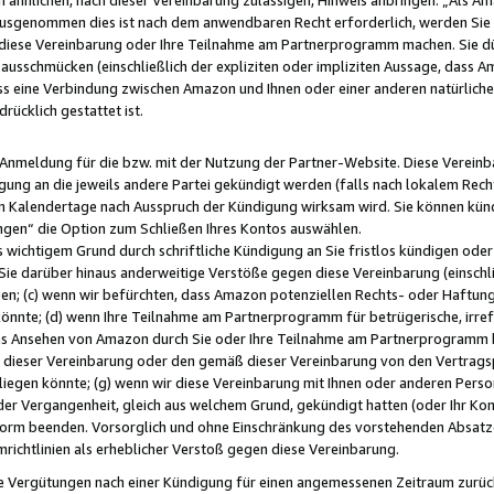
usgenommen dies ist nach dem anwendbaren Recht erforderlich, werden Sie 
f diese Vereinbarung oder Ihre Teilnahme am Partnerprogramm machen. Sie d
usschmücken (einschließlich der expliziten oder impliziten Aussage, dass A
 eine Verbindung zwischen Amazon und Ihnen oder einer anderen natürlichen 
rücklich gestattet ist.
r Anmeldung für die bzw. mit der Nutzung der Partner-Website. Diese Vereinb
gung an die jeweils andere Partei gekündigt werden (falls nach lokalem Rech
n Kalendertage nach Ausspruch der Kündigung wirksam wird. Sie können kündi
ngen“ die Option zum Schließen Ihres Kontos auswählen.
 wichtigem Grund durch schriftliche Kündigung an Sie fristlos kündigen oder I
 Sie darüber hinaus anderweitige Verstöße gegen diese Vereinbarung (einschli
ben; (c) wenn wir befürchten, dass Amazon potenziellen Rechts- oder Haftu
nnte; (d) wenn Ihre Teilnahme am Partnerprogramm für betrügerische, irref
das Ansehen von Amazon durch Sie oder Ihre Teilnahme am Partnerprogramm b
ieser Vereinbarung oder den gemäß dieser Vereinbarung von den Vertragspa
liegen könnte; (g) wenn wir diese Vereinbarung mit Ihnen oder anderen Perso
 der Vergangenheit, gleich aus welchem Grund, gekündigt hatten (oder Ihr Ko
rm beenden. Vorsorglich und ohne Einschränkung des vorstehenden Absatzes
richtlinien als erheblicher Verstoß gegen diese Vereinbarung.
e Vergütungen nach einer Kündigung für einen angemessenen Zeitraum zurückb