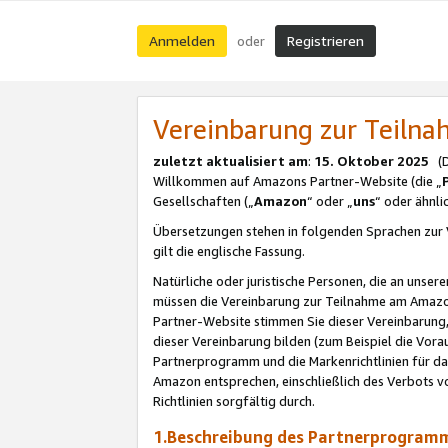
Anmelden
Registrieren
oder
Vereinbarung zur Teil
zuletzt aktualisiert am
:
15. Oktober 2025
(De
Willkommen auf Amazons Partner-Website (die „
Gesellschaften („
Amazon
“ oder „
uns
“ oder ähnl
Übersetzungen stehen in folgenden Sprachen zur 
gilt die englische Fassung.
Natürliche oder juristische Personen, die an uns
müssen die Vereinbarung zur Teilnahme am Amaz
Partner-Website stimmen Sie dieser Vereinbarung,
dieser Vereinbarung bilden (zum Beispiel die Vo
Partnerprogramm und die Markenrichtlinien für da
Amazon entsprechen, einschließlich des Verbots vo
Richtlinien sorgfältig durch.
1.Beschreibung des Partnerprogra