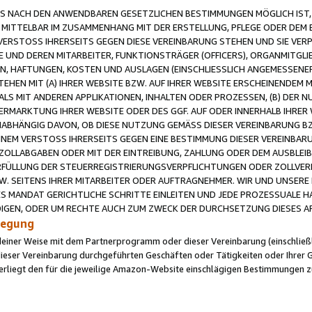
 NACH DEN ANWENDBAREN GESETZLICHEN BESTIMMUNGEN MÖGLICH IST, S
MITTELBAR IM ZUSAMMENHANG MIT DER ERSTELLUNG, PFLEGE ODER DEM BE
ERSTOSS IHRERSEITS GEGEN DIESE VEREINBARUNG STEHEN UND SIE VERP
UND DEREN MITARBEITER, FUNKTIONSTRÄGER (OFFICERS), ORGANMITGLI
N, HAFTUNGEN, KOSTEN UND AUSLAGEN (EINSCHLIESSLICH ANGEMESSENE
HEN MIT (A) IHRER WEBSITE BZW. AUF IHRER WEBSITE ERSCHEINENDEM M
LS MIT ANDEREN APPLIKATIONEN, INHALTEN ODER PROZESSEN, (B) DER 
RMARKTUNG IHRER WEBSITE ODER DES GGF. AUF ODER INNERHALB IHRER W
ABHÄNGIG DAVON, OB DIESE NUTZUNG GEMÄSS DIESER VEREINBARUNG B
EINEM VERSTOSS IHRERSEITS GEGEN EINE BESTIMMUNG DIESER VEREINBARU
D ZOLLABGABEN ODER MIT DER EINTREIBUNG, ZAHLUNG ODER DEM AUSBLEI
FÜLLUNG DER STEUERREGISTRIERUNGSVERPFLICHTUNGEN ODER ZOLLVERPF
W. SEITENS IHRER MITARBEITER ODER AUFTRAGNEHMER. WIR UND UNSERE
ES MANDAT GERICHTLICHE SCHRITTE EINLEITEN UND JEDE PROZESSUALE 
GEN, ODER UM RECHTE AUCH ZUM ZWECK DER DURCHSETZUNG DIESES AR
ilegung
endeiner Weise mit dem Partnerprogramm oder dieser Vereinbarung (einschließl
ieser Vereinbarung durchgeführten Geschäften oder Tätigkeiten oder Ihrer 
iegt den für die jeweilige Amazon-Website einschlägigen Bestimmungen z