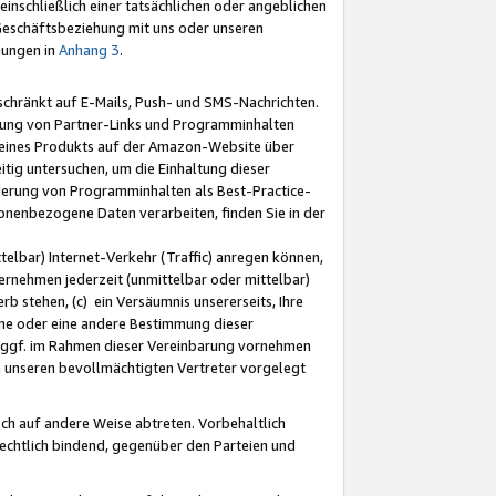
nschließlich einer tatsächlichen oder angeblichen
Geschäftsbeziehung mit uns oder unseren
mungen in
Anhang 3
.
schränkt auf E-Mails, Push- und SMS-Nachrichten.
ellung von Partner-Links und Programminhalten
 eines Produkts auf der Amazon-Website über
tig untersuchen, um die Einhaltung dieser
ntierung von Programminhalten als Best-Practice-
sonenbezogene Daten verarbeiten, finden Sie in der
telbar) Internet-Verkehr (Traffic) anregen können,
rnehmen jederzeit (unmittelbar oder mittelbar)
b stehen, (c) ein Versäumnis unsererseits, Ihre
fene oder eine andere Bestimmung dieser
r ggf. im Rahmen dieser Vereinbarung vornehmen
ch unseren bevollmächtigten Vertreter vorgelegt
ch auf andere Weise abtreten. Vorbehaltlich
rechtlich bindend, gegenüber den Parteien und