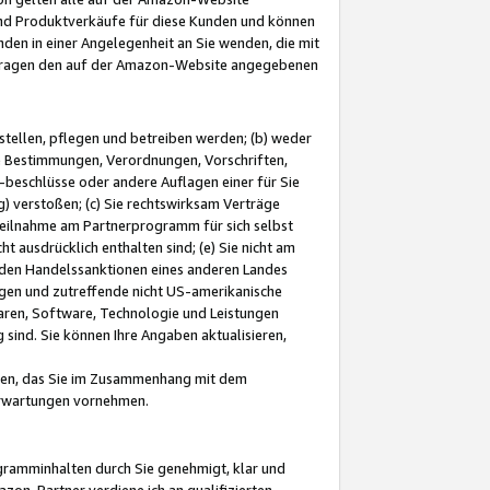
und Produktverkäufe für diese Kunden und können
nden in einer Angelegenheit an Sie wenden, die mit
e-Fragen den auf der Amazon-Website angegebenen
stellen, pflegen und betreiben werden; (b) weder
e Bestimmungen, Verordnungen, Vorschriften,
-beschlüsse oder andere Auflagen einer für Sie
 verstoßen; (c) Sie rechtswirksam Verträge
r Teilnahme am Partnerprogramm für sich selbst
t ausdrücklich enthalten sind; (e) Sie nicht am
den Handelssanktionen eines anderen Landes
gen und zutreffende nicht US-amerikanische
ren, Software, Technologie und Leistungen
sind. Sie können Ihre Angaben aktualisieren,
men, das Sie im Zusammenhang mit dem
 Erwartungen vornehmen.
ogramminhalten durch Sie genehmigt, klar und
zon-Partner verdiene ich an qualifizierten