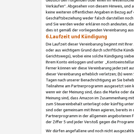
Verkäufen“. Abgesehen von diesem Hinweis, und a
keine weiteren öffentlichen Angaben in Bezug au
Geschäftsbeziehung weder falsch darstellen noch a
und Sie werden weder erklären noch andeuten, dass
dies ist gemäß der vorliegenden Vereinbarung ausd
6.Laufzeit und Kündigung
Die Laufzeit dieser Vereinbarung beginnt mit Ihre
oder aus wichtigem Grund durch schriftliche Kündi
Gerichtswegs), wobei eine solche Kündigung siebe
Ihrem Konto einloggen und unter „Kontoeinstellu
Ferner können wir diese Vereinbarung jederzeit aus
dieser Vereinbarung erheblich verletzen; (b) wenn
Tagen nach unserer Benachrichtigung an Sie behe
Teilnahme am Partnerprogramm ausgesetzt sein kö
wenn wir der Meinung sind, dass die Marke oder 
Meinung sind, dass Amazon im Zusammenhang mit d
zum Steuereinbehalt unterliegt oder künftig unter
sind oder gemeinsam mit Ihnen agieren, bereits in
Partnerprogramm in der allgemein angebotenen Fo
der Ziffer 5 und jeder Verstoß gegen die Programm
Wir dürfen angefallene und noch nicht ausgezahlt