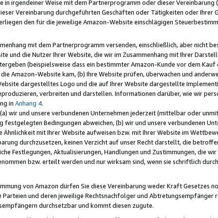
e in irgendeiner Weise mit dem Partnerprogramm oder dieser Vereinbarung (ei
ieser Vereinbarung durchgeführten Geschäften oder Tätigkeiten oder Ihrer 
liegen den für die jeweilige Amazon-Website einschlägigen Steuerbestim
mmenhang mit dem Partnerprogramm versenden, einschließlich, aber nicht be
site und die Nutzer Ihrer Website, die wir im Zusammenhang mit Ihrer Darst
itergeben (beispielsweise dass ein bestimmter Amazon-Kunde vor dem Kauf
uf die Amazon-Website kam, (b) Ihre Website prüfen, überwachen und anderwei
r Website dargestelltes Logo und die auf Ihrer Website dargestellte Impleme
reproduzieren, verbreiten und darstellen. Informationen darüber, wie wir per
ng in
Anhang 4
.
 (a) wir und unsere verbundenen Unternehmen jederzeit (mittelbar oder unmit
ng festgelegten Bedingungen abweichen, (b) wir und unsere verbundenen Unte
 Ähnlichkeit mit Ihrer Website aufweisen bzw. mit Ihrer Website im Wettbewer
barung durchzusetzen, keinen Verzicht auf unser Recht darstellt, die betrof
liche Festlegungen, Aktualisierungen, Handlungen und Zustimmungen, die wi
enommen bzw. erteilt werden und nur wirksam sind, wenn sie schriftlich dur
stimmung von Amazon dürfen Sie diese Vereinbarung weder Kraft Gesetzes no
die Parteien und deren jeweilige Rechtsnachfolger und Abtretungsempfänger 
ngsempfängern durchsetzbar und kommt diesen zugute.