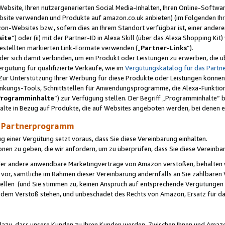
ebsite, Ihren nutzergenerierten Social Media-Inhalten, Ihren Online-Softwar
ebsite verwenden und Produkte auf amazon.co.uk anbieten) (im Folgenden Ihr
-Websites bzw., sofern dies an Ihrem Standort verfügbar ist, einer ander
ite
“) oder (ii) mit der Partner-ID in Alexa Skill (über das Alexa Shopping Ki
estellten markierten Link-Formate verwenden („
Partner-Links
“).
oder sich damit verbinden, um ein Produkt oder Leistungen zu erwerben, di
gütung für qualifizierte Verkäufe, wie im
Vergütungskatalog für das Part
Zur Unterstützung Ihrer Werbung für diese Produkte oder Leistungen können w
linkungs-Tools, Schnittstellen für Anwendungsprogramme, die Alexa-Funktion
Programminhalte
“) zur Verfügung stellen. Der Begriff „Programminhalte“ be
halte in Bezug auf Produkte, die auf Websites angeboten werden, bei denen 
as Partnerprogramm
einer Vergütung setzt voraus, dass Sie diese Vereinbarung einhalten.
ionen zu geben, die wir anfordern, um zu überprüfen, dass Sie diese Vereinba
oder andere anwendbare Marketingverträge von Amazon verstoßen, behalten w
 vor, sämtliche im Rahmen dieser Vereinbarung andernfalls an Sie zahlbare
tellen (und Sie stimmen zu, keinen Anspruch auf entsprechende Vergütungen
 dem Verstoß stehen, und unbeschadet des Rechts von Amazon, Ersatz für 
azu, dass unsere Kunden zu Ihren Kunden werden. Zwischen Ihnen und Amaz