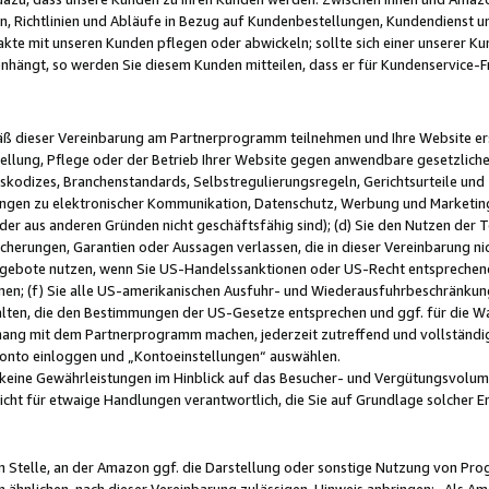
, Richtlinien und Abläufe in Bezug auf Kundenbestellungen, Kundendienst 
kte mit unseren Kunden pflegen oder abwickeln; sollte sich einer unserer Ku
nhängt, so werden Sie diesem Kunden mitteilen, dass er für Kundenservic
emäß dieser Vereinbarung am Partnerprogramm teilnehmen und Ihre Website er
ellung, Pflege oder der Betrieb Ihrer Website gegen anwendbare gesetzlich
skodizes, Branchenstandards, Selbstregulierungsregeln, Gerichtsurteile und 
ngen zu elektronischer Kommunikation, Datenschutz, Werbung und Marketing)
 oder aus anderen Gründen nicht geschäftsfähig sind); (d) Sie den Nutzen de
cherungen, Garantien oder Aussagen verlassen, die in dieser Vereinbarung nich
gebote nutzen, wenn Sie US-Handelssanktionen oder US-Recht entsprechen
men; (f) Sie alle US-amerikanischen Ausfuhr- und Wiederausfuhrbeschränkun
ten, die den Bestimmungen der US-Gesetze entsprechen und ggf. für die Wa
hang mit dem Partnerprogramm machen, jederzeit zutreffend und vollständig 
 Konto einloggen und „Kontoeinstellungen“ auswählen.
keine Gewährleistungen im Hinblick auf das Besucher- und Vergütungsvolu
icht für etwaige Handlungen verantwortlich, die Sie auf Grundlage solcher
en Stelle, an der Amazon ggf. die Darstellung oder sonstige Nutzung von Pr
 ähnlichen, nach dieser Vereinbarung zulässigen, Hinweis anbringen: „Als Ama