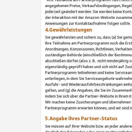
angegebenen Preise, Verkaufsbedingungen, Regeln
jederzeit geändert werden. Sie werden keine Konta
der Interaktion mit der Amazon-Website zusamme
Anweisungen zur Kontaktaufnahme folgen sollte.
4.Gewährleistungen
Sie gewährleisten und sichern zu, dass (a) Sie g
Ihre Teilnahme am Partnerprogramm noch die Erst
Anordnungen, Konzessionen, Richtlinien, Verhalten
zuständigen Behörde (einschließlich der Bestimmu
abschließen dürfen (also z. B. nicht minderjährig
eigenständig geprüft haben und sich nicht auf Zusi
Partnerprogramm teilnehmen und keine Servicean
unterliegen, in dem Sie Serviceangebote wahrneh
Ausfuhr- und Wiederausfuhrbeschränkungen einhal
gelten, und (g) die Angaben, die Sie im Zusammen
indem Sie sich über die Partner-Website in Ihrem
Wir machen keine Zusicherungen und übernehmen 
Partnerprogramm erwarten können, und wir sind n
5.Angabe Ihres Partner-Status
Sie müssen auf Ihrer Website bzw. an jeder ander
deutlich den folgenden oder einen im Wesentlichen