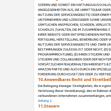
SOFERN UND SOWEIT EIN HAFTUNGSAUSSCHLUSS
ANGELEGENHEITEN AUS, DIE UNMITTELBAR ODER 
NUTZUNG DER SERVICEANGEBOTE) ODER EINEM V
UNTERNEHMEN UND LIZENZGEBER SOWIE UNSERE 
SÄMTLICHEN ANSPRÜCHEN, SCHÄDEN, VERLUSTE
SCHADLOS ZUHALTEN, DIE IM ZUSAMMENHANG STE
IHRER WEBSITE ODER ENTSPRECHENDEN MATERIA
FERTIGUNG, HERSTELLUNG, BEWERBUNG ODER VE
NUTZUNG DER SERVICEANGEBOTE UND ZWAR UN
BESTIMMUNGEN ZULÄSSIG IST ODER NICHT, (D) 
PROGRAMMRICHTLINIE), (E) IHREN STEUERN UN
STEUERN UND ZOLLABGABEN ODER DER NICHTER
VORSÄTZLICHEM FEHLVERHALTEN IHRERSEITS BZ
AMAZON PARTEI UND AUCH DURCH EIN SPEZIELL
FORDERUNG DURCHZUSETZEN ODER ZU VERTEIDI
10.Anwendbares Recht und Streitbe
Die Beilegung etwaiger Streitigkeiten, die in irg
Verletzung dieser Vereinbarung), den im Rahmen d
verbundenen Unternehmen zusammenhängen, unterl
Anhang 2
.
11.Steuern