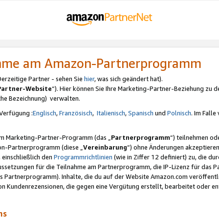
nahme am Amazon-Partnerprogramm
rzeitige Partner - sehen Sie
hier
, was sich geändert hat).
Partner-Website
“). Hier können Sie Ihre Marketing-Partner-Beziehung zu d
iche Bezeichnung) verwalten.
Verfügung :
Englisch
,
Französisch
,
Italienisch
,
Spanisch
und
Polnisch
. Im Fall
erem Marketing-Partner-Programm (das „
Partnerprogramm
“) teilnehmen od
on-Partnerprogramm (diese „
Vereinbarung
“) ohne Änderungen akzeptieren
 einschließlich den
Programmrichtlinien
(wie in Ziffer 12 definiert) zu, die 
raussetzungen für die Teilnahme am Partnerprogramm, die IP-Lizenz für das
s Partnerprogramm). Inhalte, die du auf der Website Amazon.com veröffentl
n Kundenrezensionen, die gegen eine Vergütung erstellt, bearbeitet oder ent
mms