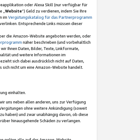
eapplikation oder Alexa Skill (nur verfügbar für
e „
Website
“) Geld zu verdienen, indem Sie Ihre
en im
Vergütungskatalog für das Partnerprogramm
t) verlinken. Entsprechende Links müssen dieser
e über die Amazon-Website angeboten werden, oder
nerprogramm
näher beschrieben (und vorbehaltlich
ir Ihnen Daten, Bilder, Texte, Linkformate,
alität und weitere Informationen im
zieht sich dabei ausdrücklich nicht auf Daten,
es sich nicht um eine Amazon-Website handelt.
rung einhalten.
ir uns neben allen anderen, uns zur Verfügung
n Vergütungen ohne weitere Ankündigung (soweit
 zu haben) und zwar unabhängig davon, ob diese
darüber hinausgehende Schäden zu verlangen.
on gelten alle auf der Amazon-Website