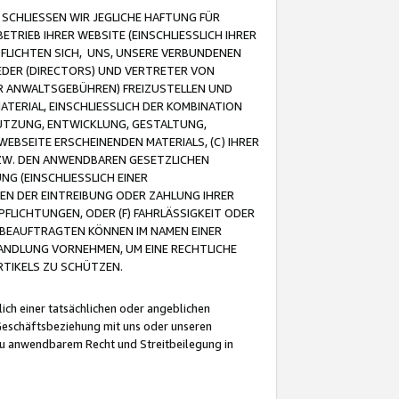
CHLIESSEN WIR JEGLICHE HAFTUNG FÜR
TRIEB IHRER WEBSITE (EINSCHLIESSLICH IHRER
FLICHTEN SICH, UNS, UNSERE VERBUNDENEN
EDER (DIRECTORS) UND VERTRETER VON
R ANWALTSGEBÜHREN) FREIZUSTELLEN UND
ATERIAL, EINSCHLIESSLICH DER KOMBINATION
NUTZUNG, ENTWICKLUNG, GESTALTUNG,
EBSEITE ERSCHEINENDEN MATERIALS, (C) IHRER
ZW. DEN ANWENDBAREN GESETZLICHEN
NG (EINSCHLIESSLICH EINER
BEN DER EINTREIBUNG ODER ZAHLUNG IHRER
LICHTUNGEN, ODER (F) FAHRLÄSSIGKEIT ODER
 BEAUFTRAGTEN KÖNNEN IM NAMEN EINER
HANDLUNG VORNEHMEN, UM EINE RECHTLICHE
TIKELS ZU SCHÜTZEN.
ich einer tatsächlichen oder angeblichen
Geschäftsbeziehung mit uns oder unseren
u anwendbarem Recht und Streitbeilegung in