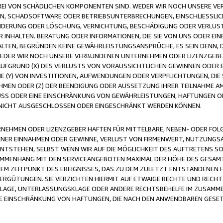
FREI VON SCHÄDLICHEN KOMPONENTEN SIND. WEDER WIR NOCH UNSERE 
VIREN, SCHADSOFTWARE ODER BETRIEBSUNTERBRECHUNGEN, EINSCHLIESSL
ÄNDERUNG ODER LÖSCHUNG, VERNICHTUNG, BESCHÄDIGUNG ODER VERLUST 
INHALTEN. BERATUNG ODER INFORMATIONEN, DIE SIE VON UNS ODER EIN
LTEN, BEGRÜNDEN KEINE GEWÄHRLEISTUNGSANSPRÜCHE, ES SEIN DENN, DI
WEDER WIR NOCH UNSERE VERBUNDENEN UNTERNEHMEN ODER LIZENZGEBE
FGRUND (X) DES VERLUSTS VON VORAUSSICHTLICHEN GEWINNEN ODER 
 (Y) VON INVESTITIONEN, AUFWENDUNGEN ODER VERPFLICHTUNGEN, DIE 
EN ODER (Z) DER BEENDIGUNG ODER AUSSETZUNG IHRER TEILNAHME A
LUSS ODER EINE EINSCHRÄNKUNG VON GEWÄHRLEISTUNGEN, HAFTUNGEN O
NICHT AUSGESCHLOSSEN ODER EINGESCHRÄNKT WERDEN KÖNNEN.
EHMEN ODER LIZENZGEBER HAFTEN FÜR MITTELBARE, NEBEN- ODER FOL
R EINNAHMEN ODER GEWINNE, VERLUST VON FIRMENWERT, NUTZUNGSAU
TSTEHEN, SELBST WENN WIR AUF DIE MÖGLICHKEIT DES AUFTRETENS S
MENHANG MIT DEN SERVICEANGEBOTEN MAXIMAL DER HÖHE DES GESAMT
M ZEITPUNKT DES EREIGNISSES, DAS ZU DEM ZULETZT ENTSTANDENEN 
ERGÜTUNGEN. SIE VERZICHTEN HIERMIT AUF ETWAIGE RECHTE UND RECHT
KLAGE, UNTERLASSUNGSKLAGE ODER ANDERE RECHTSBEHELFE IM ZUSAMME
NE EINSCHRÄNKUNG VON HAFTUNGEN, DIE NACH DEN ANWENDBAREN GESE