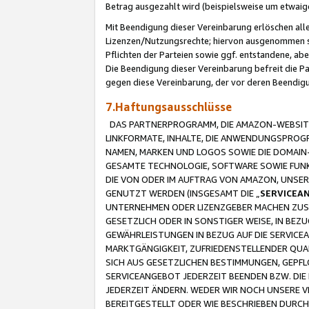
Betrag ausgezahlt wird (beispielsweise um etwai
Mit Beendigung dieser Vereinbarung erlöschen alle
Lizenzen/Nutzungsrechte; hiervon ausgenommen sind
Pflichten der Parteien sowie ggf. entstandene, ab
Die Beendigung dieser Vereinbarung befreit die P
gegen diese Vereinbarung, der vor deren Beendi
7.Haftungsausschlüsse
DAS PARTNERPROGRAMM, DIE AMAZON-WEBSITE,
LINKFORMATE, INHALTE, DIE ANWENDUNGSPRO
NAMEN, MARKEN UND LOGOS SOWIE DIE DOMAIN
GESAMTE TECHNOLOGIE, SOFTWARE SOWIE FUNKT
DIE VON ODER IM AUFTRAG VON AMAZON, UNS
GENUTZT WERDEN (INSGESAMT DIE „
SERVICEA
UNTERNEHMEN ODER LIZENZGEBER MACHEN ZUSI
GESETZLICH ODER IN SONSTIGER WEISE, IN BE
GEWÄHRLEISTUNGEN IN BEZUG AUF DIE SERVICE
MARKTGÄNGIGKEIT, ZUFRIEDENSTELLENDER QUA
SICH AUS GESETZLICHEN BESTIMMUNGEN, GEPFL
SERVICEANGEBOT JEDERZEIT BEENDEN BZW. DIE
JEDERZEIT ÄNDERN. WEDER WIR NOCH UNSERE 
BEREITGESTELLT ODER WIE BESCHRIEBEN DURC