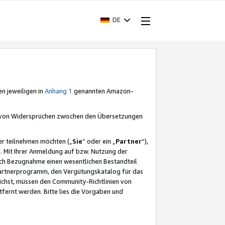
DE
en jeweiligen in
Anhang 1
genannten Amazon-
e von Widersprüchen zwischen den Übersetzungen
er teilnehmen möchten („
Sie
“ oder ein „
Partner
“),
. Mit Ihrer Anmeldung auf bzw. Nutzung der
durch Bezugnahme einen wesentlichen Bestandteil
 Partnerprogramm, den Vergütungskatalog für das
ichst, müssen den Community-Richtlinien von
fernt werden. Bitte lies die Vorgaben und