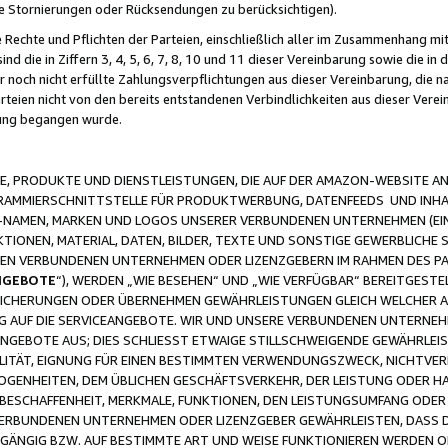
ge Stornierungen oder Rücksendungen zu berücksichtigen).
 Rechte und Pflichten der Parteien, einschließlich aller im Zusammenhang m
 die in Ziffern 3, 4, 5, 6, 7, 8, 10 und 11 dieser Vereinbarung sowie die in
er noch nicht erfüllte Zahlungsverpflichtungen aus dieser Vereinbarung, die
arteien nicht von den bereits entstandenen Verbindlichkeiten aus dieser Ver
gung begangen wurde.
 PRODUKTE UND DIENSTLEISTUNGEN, DIE AUF DER AMAZON-WEBSITE AN
GRAMMIERSCHNITTSTELLE FÜR PRODUKTWERBUNG, DATENFEEDS UND INH
-NAMEN, MARKEN UND LOGOS UNSERER VERBUNDENEN UNTERNEHMEN (EIN
IONEN, MATERIAL, DATEN, BILDER, TEXTE UND SONSTIGE GEWERBLICHE 
EREN VERBUNDENEN UNTERNEHMEN ODER LIZENZGEBERN IM RAHMEN DES 
NGEBOTE
“), WERDEN „WIE BESEHEN“ UND „WIE VERFÜGBAR“ BEREITGEST
CHERUNGEN ODER ÜBERNEHMEN GEWÄHRLEISTUNGEN GLEICH WELCHER AR
ZUG AUF DIE SERVICEANGEBOTE. WIR UND UNSERE VERBUNDENEN UNTERNEH
ANGEBOTE AUS; DIES SCHLIESST ETWAIGE STILLSCHWEIGENDE GEWÄHRLE
LITÄT, EIGNUNG FÜR EINEN BESTIMMTEN VERWENDUNGSZWECK, NICHTVER
OGENHEITEN, DEM ÜBLICHEN GESCHÄFTSVERKEHR, DER LEISTUNG ODER H
 BESCHAFFENHEIT, MERKMALE, FUNKTIONEN, DEN LEISTUNGSUMFANG ODER
VERBUNDENEN UNTERNEHMEN ODER LIZENZGEBER GEWÄHRLEISTEN, DASS D
HGÄNGIG BZW. AUF BESTIMMTE ART UND WEISE FUNKTIONIEREN WERDEN 