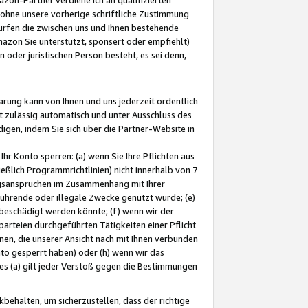
ohne unsere vorherige schriftliche Zustimmung
ürfen die zwischen uns und Ihnen bestehende
mazon Sie unterstützt, sponsert oder empfiehlt)
oder juristischen Person besteht, es sei denn,
arung kann von Ihnen und uns jederzeit ordentlich
t zulässig automatisch und unter Ausschluss des
gen, indem Sie sich über die Partner-Website in
hr Konto sperren: (a) wenn Sie Ihre Pflichten aus
eßlich Programmrichtlinien) nicht innerhalb von 7
ngsansprüchen im Zusammenhang mit Ihrer
ührende oder illegale Zwecke genutzt wurde; (e)
eschädigt werden könnte; (f) wenn wir der
rteien durchgeführten Tätigkeiten einer Pflicht
nen, die unserer Ansicht nach mit Ihnen verbunden
nto gesperrt haben) oder (h) wenn wir das
 (a) gilt jeder Verstoß gegen die Bestimmungen
ehalten, um sicherzustellen, dass der richtige