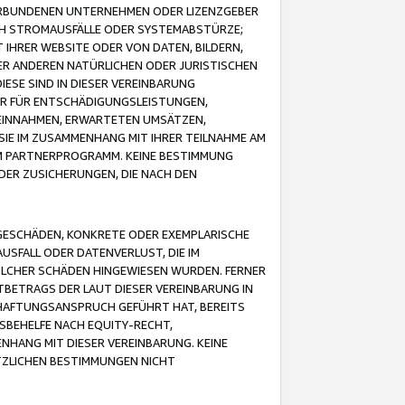
VERBUNDENEN UNTERNEHMEN ODER LIZENZGEBER
ICH STROMAUSFÄLLE ODER SYSTEMABSTÜRZE;
IHRER WEBSITE ODER VON DATEN, BILDERN,
ER ANDEREN NATÜRLICHEN ODER JURISTISCHEN
ESE SIND IN DIESER VEREINBARUNG
R FÜR ENTSCHÄDIGUNGSLEISTUNGEN,
EINNAHMEN, ERWARTETEN UMSÄTZEN,
SIE IM ZUSAMMENHANG MIT IHRER TEILNAHME AM
M PARTNERPROGRAMM. KEINE BESTIMMUNG
DER ZUSICHERUNGEN, DIE NACH DEN
GESCHÄDEN, KONKRETE ODER EXEMPLARISCHE
SFALL ODER DATENVERLUST, DIE IM
OLCHER SCHÄDEN HINGEWIESEN WURDEN. FERNER
BETRAGS DER LAUT DIESER VEREINBARUNG IN
HAFTUNGSANSPRUCH GEFÜHRT HAT, BEREITS
SBEHELFE NACH EQUITY-RECHT,
NHANG MIT DIESER VEREINBARUNG. KEINE
TZLICHEN BESTIMMUNGEN NICHT