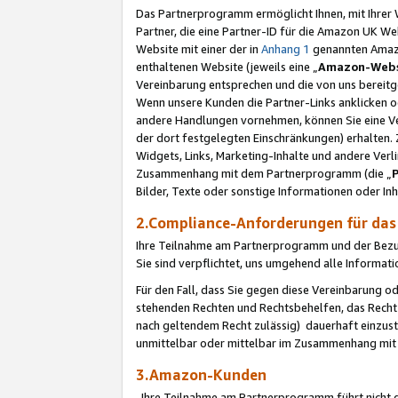
Das Partnerprogramm ermöglicht Ihnen, mit Ihrer W
Partner, die eine Partner-ID für die Amazon UK W
Website mit einer der in
Anhang 1
genannten Amazon
enthaltenen Website (jeweils eine „
Amazon-Webs
Vereinbarung entsprechen und die von uns bereitg
Wenn unsere Kunden die Partner-Links anklicken 
andere Handlungen vornehmen, können Sie eine Ver
der dort festgelegten Einschränkungen) erhalten. 
Widgets, Links, Marketing-Inhalte und andere Ver
Zusammenhang mit dem Partnerprogramm (die „
Bilder, Texte oder sonstige Informationen oder In
2.Compliance-Anforderungen für d
Ihre Teilnahme am Partnerprogramm und der Bezug 
Sie sind verpflichtet, uns umgehend alle Informat
Für den Fall, dass Sie gegen diese Vereinbarung 
stehenden Rechten und Rechtsbehelfen, das Recht
nach geltendem Recht zulässig) dauerhaft einzus
unmittelbar oder mittelbar im Zusammenhang mit
3.Amazon-Kunden
Ihre Teilnahme am Partnerprogramm führt nicht d