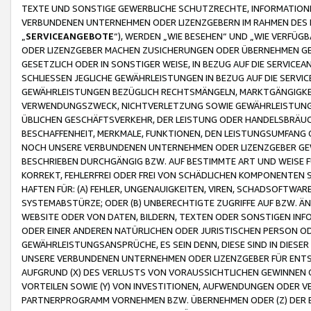
TEXTE UND SONSTIGE GEWERBLICHE SCHUTZRECHTE, INFORMATIONE
VERBUNDENEN UNTERNEHMEN ODER LIZENZGEBERN IM RAHMEN DES
„
SERVICEANGEBOTE
“), WERDEN „WIE BESEHEN“ UND „WIE VERFÜ
ODER LIZENZGEBER MACHEN ZUSICHERUNGEN ODER ÜBERNEHMEN GEW
GESETZLICH ODER IN SONSTIGER WEISE, IN BEZUG AUF DIE SERVI
SCHLIESSEN JEGLICHE GEWÄHRLEISTUNGEN IN BEZUG AUF DIE SERVI
GEWÄHRLEISTUNGEN BEZÜGLICH RECHTSMÄNGELN, MARKTGÄNGIGKEIT
VERWENDUNGSZWECK, NICHTVERLETZUNG SOWIE GEWÄHRLEISTUNGEN 
ÜBLICHEN GESCHÄFTSVERKEHR, DER LEISTUNG ODER HANDELSBRÄUCH
BESCHAFFENHEIT, MERKMALE, FUNKTIONEN, DEN LEISTUNGSUMFANG 
NOCH UNSERE VERBUNDENEN UNTERNEHMEN ODER LIZENZGEBER GEWÄ
BESCHRIEBEN DURCHGÄNGIG BZW. AUF BESTIMMTE ART UND WEISE
KORREKT, FEHLERFREI ODER FREI VON SCHÄDLICHEN KOMPONENTEN
HAFTEN FÜR: (A) FEHLER, UNGENAUIGKEITEN, VIREN, SCHADSOFTW
SYSTEMABSTÜRZE; ODER (B) UNBERECHTIGTE ZUGRIFFE AUF BZW. 
WEBSITE ODER VON DATEN, BILDERN, TEXTEN ODER SONSTIGEN INF
ODER EINER ANDEREN NATÜRLICHEN ODER JURISTISCHEN PERSON OD
GEWÄHRLEISTUNGSANSPRÜCHE, ES SEIN DENN, DIESE SIND IN DIES
UNSERE VERBUNDENEN UNTERNEHMEN ODER LIZENZGEBER FÜR EN
AUFGRUND (X) DES VERLUSTS VON VORAUSSICHTLICHEN GEWINNEN
VORTEILEN SOWIE (Y) VON INVESTITIONEN, AUFWENDUNGEN ODER VE
PARTNERPROGRAMM VORNEHMEN BZW. ÜBERNEHMEN ODER (Z) DER 