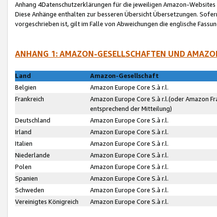
Anhang 4Datenschutzerklärungen für die jeweiligen Amazon-Websites
Diese Anhänge enthalten zur besseren Übersicht Übersetzungen. Sofe
vorgeschrieben ist, gilt im Falle von Abweichungen die englische Fass
ANHANG 1: AMAZON-GESELLSCHAFTEN UND AMAZO
Land
Amazon-Gesellschaft
Belgien
Amazon Europe Core S.à r.l.
Frankreich
Amazon Europe Core S.à r.l.(oder Amazon Fr
entsprechend der Mitteilung)
Deutschland
Amazon Europe Core S.à r.l.
Irland
Amazon Europe Core S.à r.l.
Italien
Amazon Europe Core S.à r.l.
Niederlande
Amazon Europe Core S.à r.l.
Polen
Amazon Europe Core S.à r.l.
Spanien
Amazon Europe Core S.à r.l.
Schweden
Amazon Europe Core S.à r.l.
Vereinigtes Königreich
Amazon Europe Core S.à r.l.