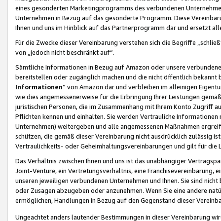
eines gesonderten Marketingprogramms des verbundenen Unternehmens
Unternehmen in Bezug auf das gesonderte Programm. Diese Vereinbarung
Ihnen und uns im Hinblick auf das Partnerprogramm dar und ersetzt al
Für die Zwecke dieser Vereinbarung verstehen sich die Begriffe „schließ
von „jedoch nicht beschränkt auf“.
Sämtliche Informationen in Bezug auf Amazon oder unsere verbunde
bereitstellen oder zugänglich machen und die nicht öffentlich bekannt bz
Informationen
“ von Amazon dar und verbleiben im alleinigen Eigent
wie dies angemessenerweise für die Erbringung Ihrer Leistungen gemäß d
juristischen Personen, die im Zusammenhang mit Ihrem Konto Zugriff au
Pflichten kennen und einhalten. Sie werden Vertrauliche Informationen 
Unternehmen) weitergeben und alle angemessenen Maßnahmen ergreifen
schützen, die gemäß dieser Vereinbarung nicht ausdrücklich zulässig is
Vertraulichkeits- oder Geheimhaltungsvereinbarungen und gilt für die
Das Verhältnis zwischen Ihnen und uns ist das unabhängiger Vertragspa
Joint-Venture, ein Vertretungsverhältnis, eine Franchisevereinbarung, 
unseren jeweiligen verbundenen Unternehmen und Ihnen. Sie sind ni
oder Zusagen abzugeben oder anzunehmen. Wenn Sie eine andere natürli
ermöglichen, Handlungen in Bezug auf den Gegenstand dieser Vereinbar
Ungeachtet anders lautender Bestimmungen in dieser Vereinbarung wird