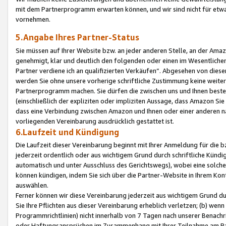
mit dem Partnerprogramm erwarten können, und wir sind nicht für etwa
vornehmen.
5.Angabe Ihres Partner-Status
Sie müssen auf Ihrer Website bzw. an jeder anderen Stelle, an der Am
genehmigt, klar und deutlich den folgenden oder einen im Wesentlichen
Partner verdiene ich an qualifizierten Verkäufen“. Abgesehen von die
werden Sie ohne unsere vorherige schriftliche Zustimmung keine weite
Partnerprogramm machen. Sie dürfen die zwischen uns und Ihnen best
(einschließlich der expliziten oder impliziten Aussage, dass Amazon Si
dass eine Verbindung zwischen Amazon und Ihnen oder einer anderen natü
vorliegenden Vereinbarung ausdrücklich gestattet ist.
6.Laufzeit und Kündigung
Die Laufzeit dieser Vereinbarung beginnt mit Ihrer Anmeldung für die 
jederzeit ordentlich oder aus wichtigem Grund durch schriftliche Kündi
automatisch und unter Ausschluss des Gerichtswegs), wobei eine solch
können kündigen, indem Sie sich über die Partner-Website in Ihrem Ko
auswählen.
Ferner können wir diese Vereinbarung jederzeit aus wichtigem Grund dur
Sie Ihre Pflichten aus dieser Vereinbarung erheblich verletzen; (b) wen
Programmrichtlinien) nicht innerhalb von 7 Tagen nach unserer Benachr
oder Haftungsansprüchen im Zusammenhang mit Ihrer Teilnahme am Pa