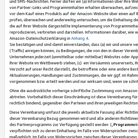
und SMS-Nachrichten. Ferner dürfen wir (a) Informationen über Ihre We
von Partner-Links und Programminhalten erhalten überwachen, aufzei
vor dem Kauf eines Produkts auf der Amazon-Website über einen auf Ih
prüfen, überwachen und anderweitig untersuchen, um die Einhaltung dies
die auf Ihrer Website dargestellte Implementierung von Programminhalt
reproduzieren, verbreiten und darstellen. Informationen darüber, wie w
Amazon-Datenschutzerklärung in
Anhang 4
.
Sie bestätigen und sind damit einverstanden, dass (a) wir und unsere 
(Traffic) anregen können, zu Bedingungen, die von den in dieser Vere
Unternehmen jederzeit (unmittelbar oder mittelbar) Websites oder Appl
Ihrer Website im Wettbewerb stehen, (c) ein Versäumnis unsererseits, I
Verzicht auf unser Recht darstellt, die betroffene oder eine andere B
Aktualisierungen, Handlungen und Zustimmungen, die wir ggf. im Rahme
vorgenommen bzw. erteilt werden und nur wirksam sind, wenn sie schri
Ohne die ausdrückliche vorherige schriftliche Zustimmung von Amazon
abtreten. Vorbehaltlich dieser Einschränkung ist diese Vereinbarung f
rechtlich bindend, gegenüber den Parteien und ihren jeweiligen Rech
Diese Vereinbarung umfasst die jeweils aktuellste Fassung aller Richtli
dieser Vereinbarung Bezug genommen wird und alle anderen Richtlinie
des Partnerprogramms zur Verfügung gestellt werden („
Programmric
verpflichten sich zu deren Einhaltung. Im Falle von Widersprüchen zwi
maßgeblich. Im Falle von Widersprüchen zwischen dieser Vereinbarun