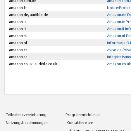
amazon.com.be
amazon.com.b
amazon.fr
Notice:Protec
amazon.de, audible.de
Amazon.de Da
amazon.ie
Amazon.ie Pri
amazon.it
Amazon.it Inf
amazon.nl
Amazon.nl Pri
amazon.pl
Informacja O
amazon.es
Aviso de Priv
amazon.se
Integritetsm
amazon.co.uk, audible.co.uk
Amazon.co.uk 
Teilnahmevereinbarung
Programmrichtlinien
Nutzungsbestimmungen
Kontaktiere uns