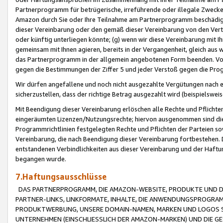
Partnerprogramm für betrügerische, irreführende oder illegale Zwecke
Amazon durch Sie oder Ihre Teilnahme am Partnerprogramm beschädig
dieser Vereinbarung oder den gemäß dieser Vereinbarung von den Vertr
oder künftig unterliegen könnte; (g) wenn wir diese Vereinbarung mit I
gemeinsam mit Ihnen agieren, bereits in der Vergangenheit, gleich aus
das Partnerprogramm in der allgemein angebotenen Form beenden. Vors
gegen die Bestimmungen der Ziffer 5 und jeder Verstoß gegen die Prog
Wir dürfen angefallene und noch nicht ausgezahlte Vergütungen nach 
sicherzustellen, dass der richtige Betrag ausgezahlt wird (beispielsw
Mit Beendigung dieser Vereinbarung erlöschen alle Rechte und Pflichte
eingeräumten Lizenzen/Nutzungsrechte; hiervon ausgenommen sind die in 
Programmrichtlinien festgelegten Rechte und Pflichten der Parteien sow
Vereinbarung, die nach Beendigung dieser Vereinbarung fortbestehen. D
entstandenen Verbindlichkeiten aus dieser Vereinbarung und der Haft
begangen wurde.
7.Haftungsausschlüsse
DAS PARTNERPROGRAMM, DIE AMAZON-WEBSITE, PRODUKTE UND DI
PARTNER-LINKS, LINKFORMATE, INHALTE, DIE ANWENDUNGSPROGR
PRODUKTWERBUNG, UNSERE DOMAIN-NAMEN, MARKEN UND LOGOS S
UNTERNEHMEN (EINSCHLIESSLICH DER AMAZON-MARKEN) UND DIE GE