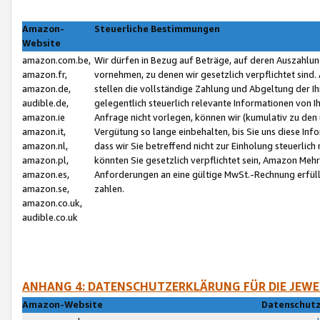
Amazon-
Steuerliche Bestimmungen
Website
amazon.com.be,
Wir dürfen in Bezug auf Beträge, auf deren Auszahlun
amazon.fr,
vornehmen, zu denen wir gesetzlich verpflichtet sind
amazon.de,
stellen die vollständige Zahlung und Abgeltung der 
audible.de,
gelegentlich steuerlich relevante Informationen von I
amazon.ie
Anfrage nicht vorlegen, können wir (kumulativ zu de
amazon.it,
Vergütung so lange einbehalten, bis Sie uns diese Inf
amazon.nl,
dass wir Sie betreffend nicht zur Einholung steuerlich 
amazon.pl,
könnten Sie gesetzlich verpflichtet sein, Amazon Meh
amazon.es,
Anforderungen an eine gültige MwSt.-Rechnung erfüllt
amazon.se,
zahlen.
amazon.co.uk,
audible.co.uk
ANHANG 4: DATENSCHUTZERKLÄRUNG FÜR DIE JEWE
Amazon-Website
Datenschutz