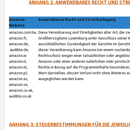
ANHANG 2: ANWENDBARES RECHT UND STRE
Amazon-
Anwendbares Recht und Streitbeilegung
Website
amazon.com.be,
Diese Vereinbarung und Streitigkeiten aller Art, die 
amazon.fr,
Großherzogtums Luxemburg unter Ausschluss seiner Kol
amazon.de,
ausschließlichen Zuständigkeit der Gerichte im Geri
audible.de,
dieser Vereinbarung kann Amazon bei einem zuständig
amazon.ie
Rechtsschutz wegen einer tatsächlichen oder angebli
amazon.it,
Amazon oder einer anderen natürlichen oder juristisc
amazon.nl,
Rechte in Bezug auf die Programminhalte besonderer,
amazon.pl,
Wert darstellen, dessen Verlust nicht ohne Weiteres e
amazon.es,
ausgeglichen werden kann.
amazon.se,
amazon.co.uk,
audible.co.uk
ANHANG 3: STEUERBESTIMMUNGEN FÜR DIE JEWEIL