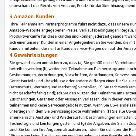
unbeschadet des Rechts von Amazon, Ersatz für darüber hinausgehen
3.Amazon-Kunden
Ihre Teilnahme am Partnerprogramm führt nicht dazu, dass unsere Kun
Amazon-Website angegebenen Preise, Verkaufsbedingungen, Regeln, Ri
Produktverkäufe für diese Kunden und können jederzeit geändert werde
sich einer unserer Kunden in einer Angelegenheit an Sie wenden, die 
Kunden mitteilen, dass er für Kundenservice-Fragen den auf der Ama
4.Gewährleistungen
Sie gewährleisten und sichern zu, dass (a) Sie gemäß dieser Vereinba
betreiben werden; (b) weder Ihre Teilnahme am Partnerprogramm noch d
Bestimmungen, Verordnungen, Vorschriften, Anordnungen, Konzessionen,
Gerichtsurteile und -beschlüsse oder andere Auflagen einer für Sie zu
Datenschutz, Werbung und Marketing) verstoßen; (c) Sie rechtswirksam 
nicht geschäftsfähig sind); (d) Sie den Nutzen der Teilnahme am Partne
Zusicherungen, Garantien oder Aussagen verlassen, die in dieser Verein
teilnehmen und keine Serviceangebote nutzen, wenn Sie US-Handelssa
unterliegen, in dem Sie Serviceangebote wahrnehmen; (f) Sie alle US
amerikanische Ausfuhr- und Wiederausfuhrbeschränkungen einhalten, 
Technologie und Leistungen gelten, und (g) die Angaben, die Sie im 
sind. Sie können Ihre Angaben aktualisieren, indem Sie sich über die 
Wir machen keine Zusicherungen und übernehmen keine Gewährleistun