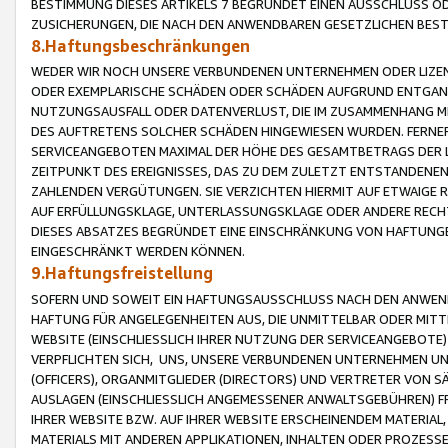
BESTIMMUNG DIESES ARTIKELS 7 BEGRÜNDET EINEN AUSSCHLUSS 
ZUSICHERUNGEN, DIE NACH DEN ANWENDBAREN GESETZLICHEN BE
8.Haftungsbeschränkungen
WEDER WIR NOCH UNSERE VERBUNDENEN UNTERNEHMEN ODER LIZEN
ODER EXEMPLARISCHE SCHÄDEN ODER SCHÄDEN AUFGRUND ENTGANG
NUTZUNGSAUSFALL ODER DATENVERLUST, DIE IM ZUSAMMENHANG MI
DES AUFTRETENS SOLCHER SCHÄDEN HINGEWIESEN WURDEN. FERN
SERVICEANGEBOTEN MAXIMAL DER HÖHE DES GESAMTBETRAGS DER 
ZEITPUNKT DES EREIGNISSES, DAS ZU DEM ZULETZT ENTSTANDENE
ZAHLENDEN VERGÜTUNGEN. SIE VERZICHTEN HIERMIT AUF ETWAIGE 
AUF ERFÜLLUNGSKLAGE, UNTERLASSUNGSKLAGE ODER ANDERE RECHT
DIESES ABSATZES BEGRÜNDET EINE EINSCHRÄNKUNG VON HAFTUNG
EINGESCHRÄNKT WERDEN KÖNNEN.
9.Haftungsfreistellung
SOFERN UND SOWEIT EIN HAFTUNGSAUSSCHLUSS NACH DEN ANWENDB
HAFTUNG FÜR ANGELEGENHEITEN AUS, DIE UNMITTELBAR ODER MITT
WEBSITE (EINSCHLIESSLICH IHRER NUTZUNG DER SERVICEANGEBOTE)
VERPFLICHTEN SICH, UNS, UNSERE VERBUNDENEN UNTERNEHMEN UN
(OFFICERS), ORGANMITGLIEDER (DIRECTORS) UND VERTRETER VON 
AUSLAGEN (EINSCHLIESSLICH ANGEMESSENER ANWALTSGEBÜHREN) FR
IHRER WEBSITE BZW. AUF IHRER WEBSITE ERSCHEINENDEM MATERIAL
MATERIALS MIT ANDEREN APPLIKATIONEN, INHALTEN ODER PROZESSE