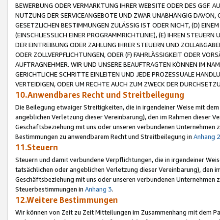
BEWERBUNG ODER VERMARKTUNG IHRER WEBSITE ODER DES GGF. AUF 
NUTZUNG DER SERVICEANGEBOTE UND ZWAR UNABHÄNGIG DAVON, O
GESETZLICHEN BESTIMMUNGEN ZULÄSSIG IST ODER NICHT, (D) EINE
(EINSCHLIESSLICH EINER PROGRAMMRICHTLINIE), (E) IHREN STEUER
DER EINTREIBUNG ODER ZAHLUNG IHRER STEUERN UND ZOLLABGAB
ODER ZOLLVERPFLICHTUNGEN, ODER (F) FAHRLÄSSIGKEIT ODER VORS
AUFTRAGNEHMER. WIR UND UNSERE BEAUFTRAGTEN KÖNNEN IM NAME
GERICHTLICHE SCHRITTE EINLEITEN UND JEDE PROZESSUALE HAND
VERTEIDIGEN, ODER UM RECHTE AUCH ZUM ZWECK DER DURCHSETZU
10.Anwendbares Recht und Streitbeilegung
Die Beilegung etwaiger Streitigkeiten, die in irgendeiner Weise mit de
angeblichen Verletzung dieser Vereinbarung), den im Rahmen dieser Ve
Geschäftsbeziehung mit uns oder unseren verbundenen Unternehmen zu
Bestimmungen zu anwendbarem Recht und Streitbeilegung in
Anhang 
11.Steuern
Steuern und damit verbundene Verpflichtungen, die in irgendeiner Wei
tatsächlichen oder angeblichen Verletzung dieser Vereinbarung), den 
Geschäftsbeziehung mit uns oder unseren verbundenen Unternehmen z
Steuerbestimmungen in
Anhang 3
.
12.Weitere Bestimmungen
Wir können von Zeit zu Zeit Mitteilungen im Zusammenhang mit dem Par