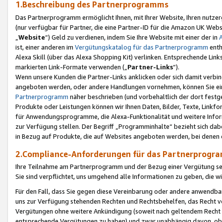
1.Beschreibung des Partnerprogramms
Das Partnerprogramm ermöglicht Ihnen, mit Ihrer Website, Ihren nutzer
(nur verfügbar für Partner, die eine Partner-ID für die Amazon UK We
„
Website
“) Geld zu verdienen, indem Sie Ihre Website mit einer der in
ist, einer anderen im
Vergütungskatalog für das Partnerprogramm
enth
Alexa Skill (über das Alexa Shopping Kit) verlinken. Entsprechende Lin
markierten Link-Formate verwenden („
Partner-Links
“).
Wenn unsere Kunden die Partner-Links anklicken oder sich damit verbi
angeboten werden, oder andere Handlungen vornehmen, können Sie eine
Partnerprogramm
näher beschrieben (und vorbehaltlich der dort festg
Produkte oder Leistungen können wir Ihnen Daten, Bilder, Texte, Linkfo
für Anwendungsprogramme, die Alexa-Funktionalität und weitere Inf
zur Verfügung stellen. Der Begriff „Programminhalte“ bezieht sich dabe
in Bezug auf Produkte, die auf Websites angeboten werden, bei denen 
2.Compliance-Anforderungen für das Partnerprog
Ihre Teilnahme am Partnerprogramm und der Bezug einer Vergütung setz
Sie sind verpflichtet, uns umgehend alle Informationen zu geben, die w
Für den Fall, dass Sie gegen diese Vereinbarung oder andere anwendba
uns zur Verfügung stehenden Rechten und Rechtsbehelfen, das Recht vo
Vergütungen ohne weitere Ankündigung (soweit nach geltendem Recht z
entsprechende Vergütungen zu haben) und zwar unabhängig davon, ob 