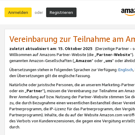
Anmelden
Registrieren
oder
Vereinbarung zur Teilnahme am 
zuletzt aktualisiert am
:
15. Oktober 2025
(Derzeitige Partner - 
Willkommen auf Amazons Partner-Website (die „
Partner-Website
“)
genannten Amazon-Gesellschaften („
Amazon
“ oder „
uns
“ oder ähnli
Übersetzungen stehen in folgenden Sprachen zur Verfügung :
Englisch
,
den Übersetzungen gilt die englische Fassung.
Natürliche oder juristische Personen, die an unserem Marketing-Partn
oder ein „
Partner
“), müssen die Vereinbarung zur Teilnahme am Ama
Ihrer Anmeldung auf bzw. Nutzung der Partner-Website stimmen Sie die
zu, die durch Bezugnahme einen wesentlichen Bestandteil dieser Verei
Partnerprogramm, die IP-Lizenz für das Partnerprogramm, den Vergütu
Partnerprogramm). Inhalte, die du auf der Website Amazon.com veröffe
des Verbots von Kundenrezensionen, die gegen eine Vergütung erstellt, 
durch.