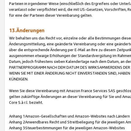
Parteien in irgendeiner Weise (einschließlich des Ergreifens oder Unt
veranlasst oder verpflichtet wird, die mit US-Gesetzen, Vorschriften,
für eine der Parteien dieser Vereinbarung gelten.
13.Änderungen
Wir behalten uns das Recht vor, einzelne oder alle Bestimmungen diese
Änderungsmitteilung, eine geänderte Vereinbarung oder eine geänderte 
über die entsprechende Änderung per E-Mail an Ihre zu diesem Zeitpun
ausgenommen etwaige Erhöhungen der Standardvergütung im Rahmen
Datum, jedoch frühestens sieben Kalendertage nach dem Datum, an de
PARTNERPROGRAMM NACH DEM DATUM DES WIRKSAMWERDENS DER Ä
WENN SIE MIT EINER ÄNDERUNG NICHT EINVERSTANDEN SIND, HABEN S
KÜNDIGEN.
Wenn Sie diese Vereinbarung mit Amazon France Services SAS geschlo
gelten zukünftige Änderungen an dieser Vereinbarung für Sie und Ama
Core S.à r.l. bezieht.
Anhang 1Amazon-Gesellschaften und Amazon-Websites nach Ländern
Anhang 2Anwendbares Recht und Streitbeilegung für die jeweiligen 
Anhang 3Steuerbestimmungen für die jeweiligen Amazon-Websites