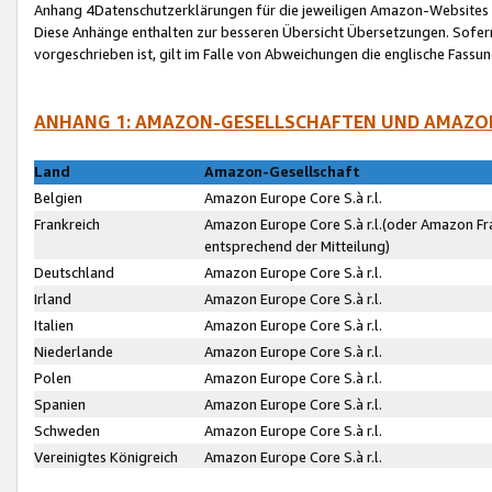
Anhang 4Datenschutzerklärungen für die jeweiligen Amazon-Websites
Diese Anhänge enthalten zur besseren Übersicht Übersetzungen. Sofe
vorgeschrieben ist, gilt im Falle von Abweichungen die englische Fass
ANHANG 1: AMAZON-GESELLSCHAFTEN UND AMAZO
Land
Amazon-Gesellschaft
Belgien
Amazon Europe Core S.à r.l.
Frankreich
Amazon Europe Core S.à r.l.(oder Amazon Fr
entsprechend der Mitteilung)
Deutschland
Amazon Europe Core S.à r.l.
Irland
Amazon Europe Core S.à r.l.
Italien
Amazon Europe Core S.à r.l.
Niederlande
Amazon Europe Core S.à r.l.
Polen
Amazon Europe Core S.à r.l.
Spanien
Amazon Europe Core S.à r.l.
Schweden
Amazon Europe Core S.à r.l.
Vereinigtes Königreich
Amazon Europe Core S.à r.l.