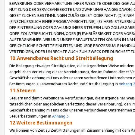
BEWERBUNG ODER VERMARKTUNG IHRER WEBSITE ODER DES GGF. AUF 
NUTZUNG DER SERVICEANGEBOTE UND ZWAR UNABHÄNGIG DAVON, O
GESETZLICHEN BESTIMMUNGEN ZULÄSSIG IST ODER NICHT, (D) EINE
(EINSCHLIESSLICH EINER PROGRAMMRICHTLINIE), (E) IHREN STEUER
DER EINTREIBUNG ODER ZAHLUNG IHRER STEUERN UND ZOLLABGAB
ODER ZOLLVERPFLICHTUNGEN, ODER (F) FAHRLÄSSIGKEIT ODER VORS
AUFTRAGNEHMER. WIR UND UNSERE BEAUFTRAGTEN KÖNNEN IM NAME
GERICHTLICHE SCHRITTE EINLEITEN UND JEDE PROZESSUALE HAND
VERTEIDIGEN, ODER UM RECHTE AUCH ZUM ZWECK DER DURCHSETZU
10.Anwendbares Recht und Streitbeilegung
Die Beilegung etwaiger Streitigkeiten, die in irgendeiner Weise mit de
angeblichen Verletzung dieser Vereinbarung), den im Rahmen dieser Ve
Geschäftsbeziehung mit uns oder unseren verbundenen Unternehmen zu
Bestimmungen zu anwendbarem Recht und Streitbeilegung in
Anhang 
11.Steuern
Steuern und damit verbundene Verpflichtungen, die in irgendeiner Wei
tatsächlichen oder angeblichen Verletzung dieser Vereinbarung), den 
Geschäftsbeziehung mit uns oder unseren verbundenen Unternehmen z
Steuerbestimmungen in
Anhang 3
.
12.Weitere Bestimmungen
Wir können von Zeit zu Zeit Mitteilungen im Zusammenhang mit dem Par