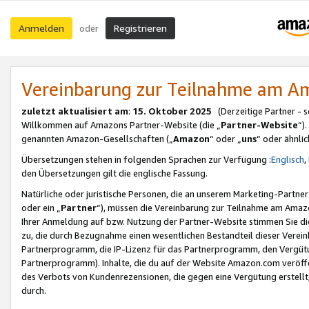
Anmelden
Registrieren
oder
Vereinbarung zur Teilnahme am 
zuletzt aktualisiert am
:
15. Oktober 2025
(Derzeitige Partner - 
Willkommen auf Amazons Partner-Website (die „
Partner-Website
“)
genannten Amazon-Gesellschaften („
Amazon
“ oder „
uns
“ oder ähnli
Übersetzungen stehen in folgenden Sprachen zur Verfügung :
Englisch
,
den Übersetzungen gilt die englische Fassung.
Natürliche oder juristische Personen, die an unserem Marketing-Partn
oder ein „
Partner
“), müssen die Vereinbarung zur Teilnahme am Ama
Ihrer Anmeldung auf bzw. Nutzung der Partner-Website stimmen Sie die
zu, die durch Bezugnahme einen wesentlichen Bestandteil dieser Verei
Partnerprogramm, die IP-Lizenz für das Partnerprogramm, den Vergütu
Partnerprogramm). Inhalte, die du auf der Website Amazon.com veröffe
des Verbots von Kundenrezensionen, die gegen eine Vergütung erstellt, 
durch.