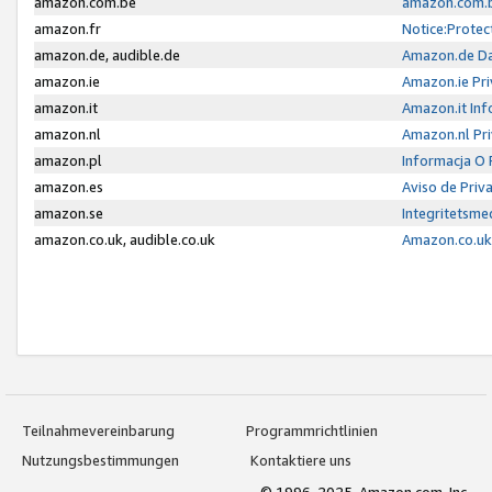
amazon.com.be
amazon.com.b
amazon.fr
Notice:Protec
amazon.de, audible.de
Amazon.de Da
amazon.ie
Amazon.ie Pri
amazon.it
Amazon.it Inf
amazon.nl
Amazon.nl Pri
amazon.pl
Informacja O
amazon.es
Aviso de Priv
amazon.se
Integritetsm
amazon.co.uk, audible.co.uk
Amazon.co.uk 
Teilnahmevereinbarung
Programmrichtlinien
Nutzungsbestimmungen
Kontaktiere uns