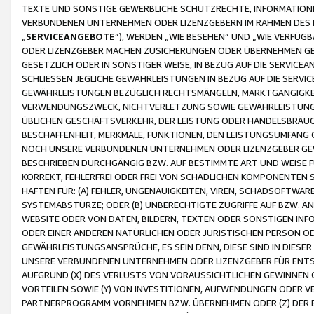
TEXTE UND SONSTIGE GEWERBLICHE SCHUTZRECHTE, INFORMATIONE
VERBUNDENEN UNTERNEHMEN ODER LIZENZGEBERN IM RAHMEN DES
„
SERVICEANGEBOTE
“), WERDEN „WIE BESEHEN“ UND „WIE VERFÜ
ODER LIZENZGEBER MACHEN ZUSICHERUNGEN ODER ÜBERNEHMEN GEW
GESETZLICH ODER IN SONSTIGER WEISE, IN BEZUG AUF DIE SERVI
SCHLIESSEN JEGLICHE GEWÄHRLEISTUNGEN IN BEZUG AUF DIE SERVI
GEWÄHRLEISTUNGEN BEZÜGLICH RECHTSMÄNGELN, MARKTGÄNGIGKEIT
VERWENDUNGSZWECK, NICHTVERLETZUNG SOWIE GEWÄHRLEISTUNGEN 
ÜBLICHEN GESCHÄFTSVERKEHR, DER LEISTUNG ODER HANDELSBRÄUCH
BESCHAFFENHEIT, MERKMALE, FUNKTIONEN, DEN LEISTUNGSUMFANG 
NOCH UNSERE VERBUNDENEN UNTERNEHMEN ODER LIZENZGEBER GEWÄ
BESCHRIEBEN DURCHGÄNGIG BZW. AUF BESTIMMTE ART UND WEISE
KORREKT, FEHLERFREI ODER FREI VON SCHÄDLICHEN KOMPONENTEN
HAFTEN FÜR: (A) FEHLER, UNGENAUIGKEITEN, VIREN, SCHADSOFTW
SYSTEMABSTÜRZE; ODER (B) UNBERECHTIGTE ZUGRIFFE AUF BZW. 
WEBSITE ODER VON DATEN, BILDERN, TEXTEN ODER SONSTIGEN INF
ODER EINER ANDEREN NATÜRLICHEN ODER JURISTISCHEN PERSON OD
GEWÄHRLEISTUNGSANSPRÜCHE, ES SEIN DENN, DIESE SIND IN DIES
UNSERE VERBUNDENEN UNTERNEHMEN ODER LIZENZGEBER FÜR EN
AUFGRUND (X) DES VERLUSTS VON VORAUSSICHTLICHEN GEWINNEN
VORTEILEN SOWIE (Y) VON INVESTITIONEN, AUFWENDUNGEN ODER VE
PARTNERPROGRAMM VORNEHMEN BZW. ÜBERNEHMEN ODER (Z) DER 