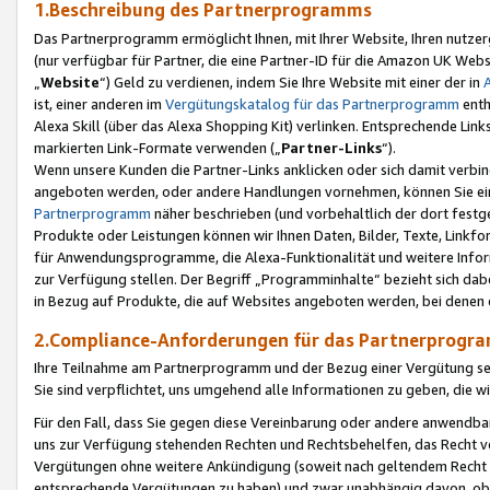
1.Beschreibung des Partnerprogramms
Das Partnerprogramm ermöglicht Ihnen, mit Ihrer Website, Ihren nutzer
(nur verfügbar für Partner, die eine Partner-ID für die Amazon UK We
„
Website
“) Geld zu verdienen, indem Sie Ihre Website mit einer der in
ist, einer anderen im
Vergütungskatalog für das Partnerprogramm
enth
Alexa Skill (über das Alexa Shopping Kit) verlinken. Entsprechende Lin
markierten Link-Formate verwenden („
Partner-Links
“).
Wenn unsere Kunden die Partner-Links anklicken oder sich damit verbi
angeboten werden, oder andere Handlungen vornehmen, können Sie eine
Partnerprogramm
näher beschrieben (und vorbehaltlich der dort festg
Produkte oder Leistungen können wir Ihnen Daten, Bilder, Texte, Linkfo
für Anwendungsprogramme, die Alexa-Funktionalität und weitere Inf
zur Verfügung stellen. Der Begriff „Programminhalte“ bezieht sich dabe
in Bezug auf Produkte, die auf Websites angeboten werden, bei denen 
2.Compliance-Anforderungen für das Partnerprog
Ihre Teilnahme am Partnerprogramm und der Bezug einer Vergütung setz
Sie sind verpflichtet, uns umgehend alle Informationen zu geben, die w
Für den Fall, dass Sie gegen diese Vereinbarung oder andere anwendba
uns zur Verfügung stehenden Rechten und Rechtsbehelfen, das Recht vo
Vergütungen ohne weitere Ankündigung (soweit nach geltendem Recht z
entsprechende Vergütungen zu haben) und zwar unabhängig davon, ob 