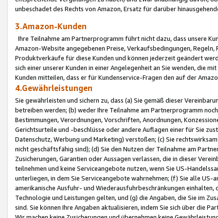
unbeschadet des Rechts von Amazon, Ersatz für darüber hinausgehen
3.Amazon-Kunden
Ihre Teilnahme am Partnerprogramm führt nicht dazu, dass unsere Kun
Amazon-Website angegebenen Preise, Verkaufsbedingungen, Regeln, Ri
Produktverkäufe für diese Kunden und können jederzeit geändert werde
sich einer unserer Kunden in einer Angelegenheit an Sie wenden, die 
Kunden mitteilen, dass er für Kundenservice-Fragen den auf der Ama
4.Gewährleistungen
Sie gewährleisten und sichern zu, dass (a) Sie gemäß dieser Vereinba
betreiben werden; (b) weder Ihre Teilnahme am Partnerprogramm noch d
Bestimmungen, Verordnungen, Vorschriften, Anordnungen, Konzessionen,
Gerichtsurteile und -beschlüsse oder andere Auflagen einer für Sie zu
Datenschutz, Werbung und Marketing) verstoßen; (c) Sie rechtswirksam 
nicht geschäftsfähig sind); (d) Sie den Nutzen der Teilnahme am Partne
Zusicherungen, Garantien oder Aussagen verlassen, die in dieser Verein
teilnehmen und keine Serviceangebote nutzen, wenn Sie US-Handelssa
unterliegen, in dem Sie Serviceangebote wahrnehmen; (f) Sie alle US
amerikanische Ausfuhr- und Wiederausfuhrbeschränkungen einhalten, 
Technologie und Leistungen gelten, und (g) die Angaben, die Sie im 
sind. Sie können Ihre Angaben aktualisieren, indem Sie sich über die 
Wir machen keine Zusicherungen und übernehmen keine Gewährleistun