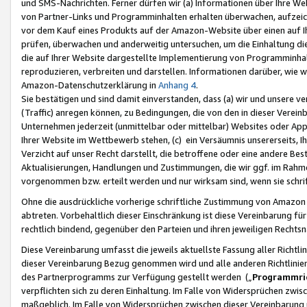
und SMS-Nachrichten. Ferner dürfen wir (a) Informationen über Ihre We
von Partner-Links und Programminhalten erhalten überwachen, aufzei
vor dem Kauf eines Produkts auf der Amazon-Website über einen auf Ih
prüfen, überwachen und anderweitig untersuchen, um die Einhaltung dies
die auf Ihrer Website dargestellte Implementierung von Programminhalt
reproduzieren, verbreiten und darstellen. Informationen darüber, wie w
Amazon-Datenschutzerklärung in
Anhang 4
.
Sie bestätigen und sind damit einverstanden, dass (a) wir und unsere 
(Traffic) anregen können, zu Bedingungen, die von den in dieser Vere
Unternehmen jederzeit (unmittelbar oder mittelbar) Websites oder Appl
Ihrer Website im Wettbewerb stehen, (c) ein Versäumnis unsererseits, I
Verzicht auf unser Recht darstellt, die betroffene oder eine andere B
Aktualisierungen, Handlungen und Zustimmungen, die wir ggf. im Rahme
vorgenommen bzw. erteilt werden und nur wirksam sind, wenn sie schri
Ohne die ausdrückliche vorherige schriftliche Zustimmung von Amazon
abtreten. Vorbehaltlich dieser Einschränkung ist diese Vereinbarung f
rechtlich bindend, gegenüber den Parteien und ihren jeweiligen Rech
Diese Vereinbarung umfasst die jeweils aktuellste Fassung aller Richtli
dieser Vereinbarung Bezug genommen wird und alle anderen Richtlinie
des Partnerprogramms zur Verfügung gestellt werden („
Programmric
verpflichten sich zu deren Einhaltung. Im Falle von Widersprüchen zwi
maßgeblich. Im Falle von Widersprüchen zwischen dieser Vereinbarun