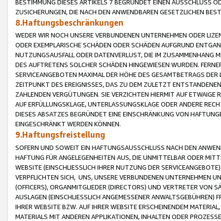
BESTIMMUNG DIESES ARTIKELS 7 BEGRÜNDET EINEN AUSSCHLUSS 
ZUSICHERUNGEN, DIE NACH DEN ANWENDBAREN GESETZLICHEN BE
8.Haftungsbeschränkungen
WEDER WIR NOCH UNSERE VERBUNDENEN UNTERNEHMEN ODER LIZEN
ODER EXEMPLARISCHE SCHÄDEN ODER SCHÄDEN AUFGRUND ENTGANG
NUTZUNGSAUSFALL ODER DATENVERLUST, DIE IM ZUSAMMENHANG MI
DES AUFTRETENS SOLCHER SCHÄDEN HINGEWIESEN WURDEN. FERN
SERVICEANGEBOTEN MAXIMAL DER HÖHE DES GESAMTBETRAGS DER 
ZEITPUNKT DES EREIGNISSES, DAS ZU DEM ZULETZT ENTSTANDENE
ZAHLENDEN VERGÜTUNGEN. SIE VERZICHTEN HIERMIT AUF ETWAIGE 
AUF ERFÜLLUNGSKLAGE, UNTERLASSUNGSKLAGE ODER ANDERE RECHT
DIESES ABSATZES BEGRÜNDET EINE EINSCHRÄNKUNG VON HAFTUNG
EINGESCHRÄNKT WERDEN KÖNNEN.
9.Haftungsfreistellung
SOFERN UND SOWEIT EIN HAFTUNGSAUSSCHLUSS NACH DEN ANWENDB
HAFTUNG FÜR ANGELEGENHEITEN AUS, DIE UNMITTELBAR ODER MITT
WEBSITE (EINSCHLIESSLICH IHRER NUTZUNG DER SERVICEANGEBOTE)
VERPFLICHTEN SICH, UNS, UNSERE VERBUNDENEN UNTERNEHMEN UN
(OFFICERS), ORGANMITGLIEDER (DIRECTORS) UND VERTRETER VON 
AUSLAGEN (EINSCHLIESSLICH ANGEMESSENER ANWALTSGEBÜHREN) FR
IHRER WEBSITE BZW. AUF IHRER WEBSITE ERSCHEINENDEM MATERIAL
MATERIALS MIT ANDEREN APPLIKATIONEN, INHALTEN ODER PROZESSE