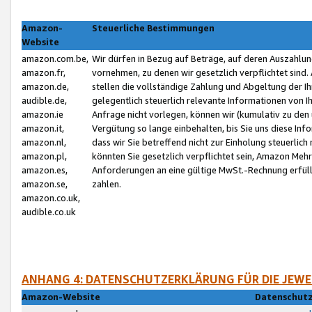
Amazon-
Steuerliche Bestimmungen
Website
amazon.com.be,
Wir dürfen in Bezug auf Beträge, auf deren Auszahlun
amazon.fr,
vornehmen, zu denen wir gesetzlich verpflichtet sind
amazon.de,
stellen die vollständige Zahlung und Abgeltung der 
audible.de,
gelegentlich steuerlich relevante Informationen von I
amazon.ie
Anfrage nicht vorlegen, können wir (kumulativ zu de
amazon.it,
Vergütung so lange einbehalten, bis Sie uns diese Inf
amazon.nl,
dass wir Sie betreffend nicht zur Einholung steuerlich 
amazon.pl,
könnten Sie gesetzlich verpflichtet sein, Amazon Meh
amazon.es,
Anforderungen an eine gültige MwSt.-Rechnung erfüllt
amazon.se,
zahlen.
amazon.co.uk,
audible.co.uk
ANHANG 4: DATENSCHUTZERKLÄRUNG FÜR DIE JEWE
Amazon-Website
Datenschutz