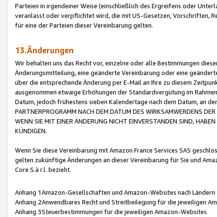
Parteien in irgendeiner Weise (einschließlich des Ergreifens oder Unt
veranlasst oder verpflichtet wird, die mit US-Gesetzen, Vorschriften,
für eine der Parteien dieser Vereinbarung gelten.
13.Änderungen
Wir behalten uns das Recht vor, einzelne oder alle Bestimmungen diese
Änderungsmitteilung, eine geänderte Vereinbarung oder eine geänderte 
über die entsprechende Änderung per E-Mail an Ihre zu diesem Zeitpun
ausgenommen etwaige Erhöhungen der Standardvergütung im Rahmen
Datum, jedoch frühestens sieben Kalendertage nach dem Datum, an de
PARTNERPROGRAMM NACH DEM DATUM DES WIRKSAMWERDENS DER Ä
WENN SIE MIT EINER ÄNDERUNG NICHT EINVERSTANDEN SIND, HABEN S
KÜNDIGEN.
Wenn Sie diese Vereinbarung mit Amazon France Services SAS geschlo
gelten zukünftige Änderungen an dieser Vereinbarung für Sie und Ama
Core S.à r.l. bezieht.
Anhang 1Amazon-Gesellschaften und Amazon-Websites nach Ländern
Anhang 2Anwendbares Recht und Streitbeilegung für die jeweiligen 
Anhang 3Steuerbestimmungen für die jeweiligen Amazon-Websites