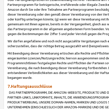
Partnerprogramm für betrügerische, irreführende oder illegale Zwecke
Amazon durch Sie oder Ihre Teilnahme am Partnerprogramm beschädig
dieser Vereinbarung oder den gemäß dieser Vereinbarung von den Vertr
oder künftig unterliegen könnte; (g) wenn wir diese Vereinbarung mit I
gemeinsam mit Ihnen agieren, bereits in der Vergangenheit, gleich aus
das Partnerprogramm in der allgemein angebotenen Form beenden. Vors
gegen die Bestimmungen der Ziffer 5 und jeder Verstoß gegen die Prog
Wir dürfen angefallene und noch nicht ausgezahlte Vergütungen nach 
sicherzustellen, dass der richtige Betrag ausgezahlt wird (beispielsw
Mit Beendigung dieser Vereinbarung erlöschen alle Rechte und Pflichte
eingeräumten Lizenzen/Nutzungsrechte; hiervon ausgenommen sind die in 
Programmrichtlinien festgelegten Rechte und Pflichten der Parteien sow
Vereinbarung, die nach Beendigung dieser Vereinbarung fortbestehen. D
entstandenen Verbindlichkeiten aus dieser Vereinbarung und der Haft
begangen wurde.
7.Haftungsausschlüsse
DAS PARTNERPROGRAMM, DIE AMAZON-WEBSITE, PRODUKTE UND DI
PARTNER-LINKS, LINKFORMATE, INHALTE, DIE ANWENDUNGSPROGR
PRODUKTWERBUNG, UNSERE DOMAIN-NAMEN, MARKEN UND LOGOS S
UNTERNEHMEN (EINSCHLIESSLICH DER AMAZON-MARKEN) UND DIE GE