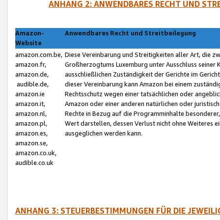
ANHANG 2: ANWENDBARES RECHT UND STRE
Amazon-
Anwendbares Recht und Streitbeilegung
Website
amazon.com.be,
Diese Vereinbarung und Streitigkeiten aller Art, die 
amazon.fr,
Großherzogtums Luxemburg unter Ausschluss seiner Kol
amazon.de,
ausschließlichen Zuständigkeit der Gerichte im Geri
audible.de,
dieser Vereinbarung kann Amazon bei einem zuständig
amazon.ie
Rechtsschutz wegen einer tatsächlichen oder angebli
amazon.it,
Amazon oder einer anderen natürlichen oder juristisc
amazon.nl,
Rechte in Bezug auf die Programminhalte besonderer,
amazon.pl,
Wert darstellen, dessen Verlust nicht ohne Weiteres e
amazon.es,
ausgeglichen werden kann.
amazon.se,
amazon.co.uk,
audible.co.uk
ANHANG 3: STEUERBESTIMMUNGEN FÜR DIE JEWEIL