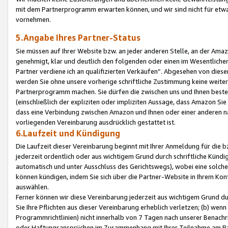
mit dem Partnerprogramm erwarten können, und wir sind nicht für etwa
vornehmen.
5.Angabe Ihres Partner-Status
Sie müssen auf Ihrer Website bzw. an jeder anderen Stelle, an der Am
genehmigt, klar und deutlich den folgenden oder einen im Wesentlichen
Partner verdiene ich an qualifizierten Verkäufen“. Abgesehen von die
werden Sie ohne unsere vorherige schriftliche Zustimmung keine weite
Partnerprogramm machen. Sie dürfen die zwischen uns und Ihnen best
(einschließlich der expliziten oder impliziten Aussage, dass Amazon Si
dass eine Verbindung zwischen Amazon und Ihnen oder einer anderen natü
vorliegenden Vereinbarung ausdrücklich gestattet ist.
6.Laufzeit und Kündigung
Die Laufzeit dieser Vereinbarung beginnt mit Ihrer Anmeldung für die 
jederzeit ordentlich oder aus wichtigem Grund durch schriftliche Kündi
automatisch und unter Ausschluss des Gerichtswegs), wobei eine solch
können kündigen, indem Sie sich über die Partner-Website in Ihrem Ko
auswählen.
Ferner können wir diese Vereinbarung jederzeit aus wichtigem Grund dur
Sie Ihre Pflichten aus dieser Vereinbarung erheblich verletzen; (b) wen
Programmrichtlinien) nicht innerhalb von 7 Tagen nach unserer Benachr
oder Haftungsansprüchen im Zusammenhang mit Ihrer Teilnahme am Pa