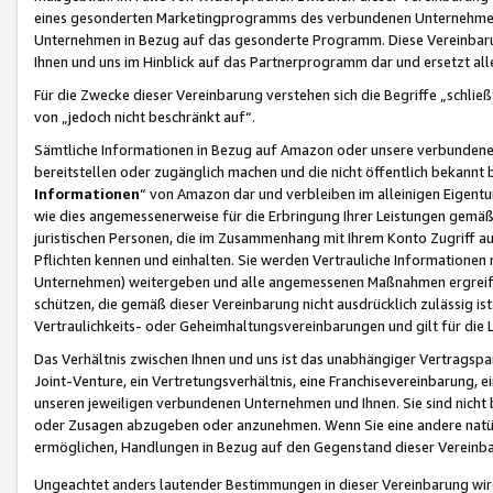
eines gesonderten Marketingprogramms des verbundenen Unternehmens
Unternehmen in Bezug auf das gesonderte Programm. Diese Vereinbarung
Ihnen und uns im Hinblick auf das Partnerprogramm dar und ersetzt al
Für die Zwecke dieser Vereinbarung verstehen sich die Begriffe „schließ
von „jedoch nicht beschränkt auf“.
Sämtliche Informationen in Bezug auf Amazon oder unsere verbunde
bereitstellen oder zugänglich machen und die nicht öffentlich bekannt bz
Informationen
“ von Amazon dar und verbleiben im alleinigen Eigent
wie dies angemessenerweise für die Erbringung Ihrer Leistungen gemäß d
juristischen Personen, die im Zusammenhang mit Ihrem Konto Zugriff au
Pflichten kennen und einhalten. Sie werden Vertrauliche Informationen 
Unternehmen) weitergeben und alle angemessenen Maßnahmen ergreifen
schützen, die gemäß dieser Vereinbarung nicht ausdrücklich zulässig is
Vertraulichkeits- oder Geheimhaltungsvereinbarungen und gilt für die
Das Verhältnis zwischen Ihnen und uns ist das unabhängiger Vertragspa
Joint-Venture, ein Vertretungsverhältnis, eine Franchisevereinbarung, 
unseren jeweiligen verbundenen Unternehmen und Ihnen. Sie sind ni
oder Zusagen abzugeben oder anzunehmen. Wenn Sie eine andere natürli
ermöglichen, Handlungen in Bezug auf den Gegenstand dieser Vereinbar
Ungeachtet anders lautender Bestimmungen in dieser Vereinbarung wird