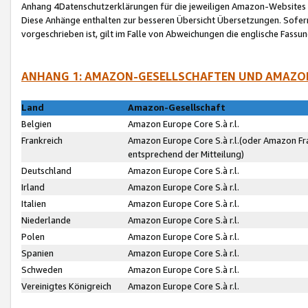
Anhang 4Datenschutzerklärungen für die jeweiligen Amazon-Websites
Diese Anhänge enthalten zur besseren Übersicht Übersetzungen. Sofe
vorgeschrieben ist, gilt im Falle von Abweichungen die englische Fass
ANHANG 1: AMAZON-GESELLSCHAFTEN UND AMAZO
Land
Amazon-Gesellschaft
Belgien
Amazon Europe Core S.à r.l.
Frankreich
Amazon Europe Core S.à r.l.(oder Amazon Fr
entsprechend der Mitteilung)
Deutschland
Amazon Europe Core S.à r.l.
Irland
Amazon Europe Core S.à r.l.
Italien
Amazon Europe Core S.à r.l.
Niederlande
Amazon Europe Core S.à r.l.
Polen
Amazon Europe Core S.à r.l.
Spanien
Amazon Europe Core S.à r.l.
Schweden
Amazon Europe Core S.à r.l.
Vereinigtes Königreich
Amazon Europe Core S.à r.l.