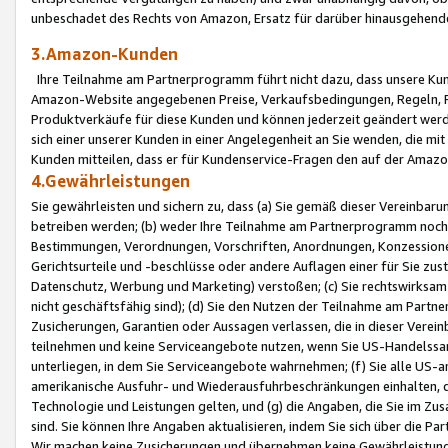
unbeschadet des Rechts von Amazon, Ersatz für darüber hinausgehen
3.Amazon-Kunden
Ihre Teilnahme am Partnerprogramm führt nicht dazu, dass unsere Kun
Amazon-Website angegebenen Preise, Verkaufsbedingungen, Regeln, Ri
Produktverkäufe für diese Kunden und können jederzeit geändert werde
sich einer unserer Kunden in einer Angelegenheit an Sie wenden, die 
Kunden mitteilen, dass er für Kundenservice-Fragen den auf der Ama
4.Gewährleistungen
Sie gewährleisten und sichern zu, dass (a) Sie gemäß dieser Vereinba
betreiben werden; (b) weder Ihre Teilnahme am Partnerprogramm noch d
Bestimmungen, Verordnungen, Vorschriften, Anordnungen, Konzessionen,
Gerichtsurteile und -beschlüsse oder andere Auflagen einer für Sie zu
Datenschutz, Werbung und Marketing) verstoßen; (c) Sie rechtswirksam 
nicht geschäftsfähig sind); (d) Sie den Nutzen der Teilnahme am Partne
Zusicherungen, Garantien oder Aussagen verlassen, die in dieser Verein
teilnehmen und keine Serviceangebote nutzen, wenn Sie US-Handelssa
unterliegen, in dem Sie Serviceangebote wahrnehmen; (f) Sie alle US
amerikanische Ausfuhr- und Wiederausfuhrbeschränkungen einhalten, 
Technologie und Leistungen gelten, und (g) die Angaben, die Sie im 
sind. Sie können Ihre Angaben aktualisieren, indem Sie sich über die 
Wir machen keine Zusicherungen und übernehmen keine Gewährleistun