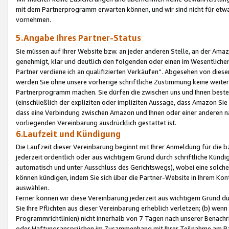
mit dem Partnerprogramm erwarten können, und wir sind nicht für etwa
vornehmen.
5.Angabe Ihres Partner-Status
Sie müssen auf Ihrer Website bzw. an jeder anderen Stelle, an der Am
genehmigt, klar und deutlich den folgenden oder einen im Wesentlichen
Partner verdiene ich an qualifizierten Verkäufen“. Abgesehen von die
werden Sie ohne unsere vorherige schriftliche Zustimmung keine weite
Partnerprogramm machen. Sie dürfen die zwischen uns und Ihnen best
(einschließlich der expliziten oder impliziten Aussage, dass Amazon Si
dass eine Verbindung zwischen Amazon und Ihnen oder einer anderen natü
vorliegenden Vereinbarung ausdrücklich gestattet ist.
6.Laufzeit und Kündigung
Die Laufzeit dieser Vereinbarung beginnt mit Ihrer Anmeldung für die 
jederzeit ordentlich oder aus wichtigem Grund durch schriftliche Kündi
automatisch und unter Ausschluss des Gerichtswegs), wobei eine solch
können kündigen, indem Sie sich über die Partner-Website in Ihrem Ko
auswählen.
Ferner können wir diese Vereinbarung jederzeit aus wichtigem Grund dur
Sie Ihre Pflichten aus dieser Vereinbarung erheblich verletzen; (b) wen
Programmrichtlinien) nicht innerhalb von 7 Tagen nach unserer Benachr
oder Haftungsansprüchen im Zusammenhang mit Ihrer Teilnahme am Pa