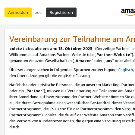
Anmelden
Registrieren
oder
Vereinbarung zur Teilnahme am 
zuletzt aktualisiert am
:
15. Oktober 2025
(Derzeitige Partner - 
Willkommen auf Amazons Partner-Website (die „
Partner-Website
“)
genannten Amazon-Gesellschaften („
Amazon
“ oder „
uns
“ oder ähnli
Übersetzungen stehen in folgenden Sprachen zur Verfügung :
Englisch
,
den Übersetzungen gilt die englische Fassung.
Natürliche oder juristische Personen, die an unserem Marketing-Partn
oder ein „
Partner
“), müssen die Vereinbarung zur Teilnahme am Ama
Ihrer Anmeldung auf bzw. Nutzung der Partner-Website stimmen Sie die
zu, die durch Bezugnahme einen wesentlichen Bestandteil dieser Verei
Partnerprogramm, die IP-Lizenz für das Partnerprogramm, den Vergütu
Partnerprogramm). Inhalte, die du auf der Website Amazon.com veröffe
des Verbots von Kundenrezensionen, die gegen eine Vergütung erstellt, 
durch.