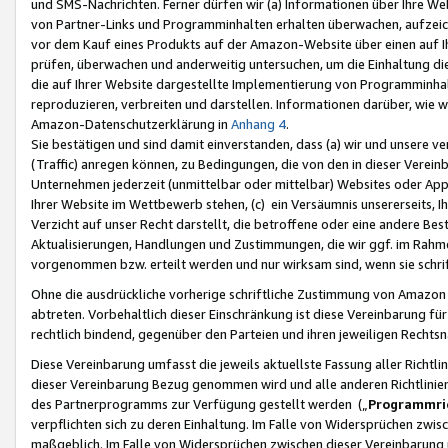
und SMS-Nachrichten. Ferner dürfen wir (a) Informationen über Ihre We
von Partner-Links und Programminhalten erhalten überwachen, aufzei
vor dem Kauf eines Produkts auf der Amazon-Website über einen auf Ih
prüfen, überwachen und anderweitig untersuchen, um die Einhaltung dies
die auf Ihrer Website dargestellte Implementierung von Programminhalt
reproduzieren, verbreiten und darstellen. Informationen darüber, wie w
Amazon-Datenschutzerklärung in
Anhang 4
.
Sie bestätigen und sind damit einverstanden, dass (a) wir und unsere 
(Traffic) anregen können, zu Bedingungen, die von den in dieser Vere
Unternehmen jederzeit (unmittelbar oder mittelbar) Websites oder Appl
Ihrer Website im Wettbewerb stehen, (c) ein Versäumnis unsererseits, I
Verzicht auf unser Recht darstellt, die betroffene oder eine andere B
Aktualisierungen, Handlungen und Zustimmungen, die wir ggf. im Rahme
vorgenommen bzw. erteilt werden und nur wirksam sind, wenn sie schri
Ohne die ausdrückliche vorherige schriftliche Zustimmung von Amazon
abtreten. Vorbehaltlich dieser Einschränkung ist diese Vereinbarung f
rechtlich bindend, gegenüber den Parteien und ihren jeweiligen Rech
Diese Vereinbarung umfasst die jeweils aktuellste Fassung aller Richtli
dieser Vereinbarung Bezug genommen wird und alle anderen Richtlinie
des Partnerprogramms zur Verfügung gestellt werden („
Programmric
verpflichten sich zu deren Einhaltung. Im Falle von Widersprüchen zwi
maßgeblich. Im Falle von Widersprüchen zwischen dieser Vereinbarun