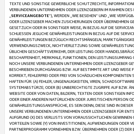
TEXTE UND SONSTIGE GEWERBLICHE SCHUTZRECHTE, INFORMATIONE
VERBUNDENEN UNTERNEHMEN ODER LIZENZGEBERN IM RAHMEN DES
„
SERVICEANGEBOTE
“), WERDEN „WIE BESEHEN“ UND „WIE VERFÜ
ODER LIZENZGEBER MACHEN ZUSICHERUNGEN ODER ÜBERNEHMEN GEW
GESETZLICH ODER IN SONSTIGER WEISE, IN BEZUG AUF DIE SERVI
SCHLIESSEN JEGLICHE GEWÄHRLEISTUNGEN IN BEZUG AUF DIE SERVI
GEWÄHRLEISTUNGEN BEZÜGLICH RECHTSMÄNGELN, MARKTGÄNGIGKEIT
VERWENDUNGSZWECK, NICHTVERLETZUNG SOWIE GEWÄHRLEISTUNGEN 
ÜBLICHEN GESCHÄFTSVERKEHR, DER LEISTUNG ODER HANDELSBRÄUCH
BESCHAFFENHEIT, MERKMALE, FUNKTIONEN, DEN LEISTUNGSUMFANG 
NOCH UNSERE VERBUNDENEN UNTERNEHMEN ODER LIZENZGEBER GEWÄ
BESCHRIEBEN DURCHGÄNGIG BZW. AUF BESTIMMTE ART UND WEISE
KORREKT, FEHLERFREI ODER FREI VON SCHÄDLICHEN KOMPONENTEN
HAFTEN FÜR: (A) FEHLER, UNGENAUIGKEITEN, VIREN, SCHADSOFTW
SYSTEMABSTÜRZE; ODER (B) UNBERECHTIGTE ZUGRIFFE AUF BZW. 
WEBSITE ODER VON DATEN, BILDERN, TEXTEN ODER SONSTIGEN INF
ODER EINER ANDEREN NATÜRLICHEN ODER JURISTISCHEN PERSON OD
GEWÄHRLEISTUNGSANSPRÜCHE, ES SEIN DENN, DIESE SIND IN DIES
UNSERE VERBUNDENEN UNTERNEHMEN ODER LIZENZGEBER FÜR EN
AUFGRUND (X) DES VERLUSTS VON VORAUSSICHTLICHEN GEWINNEN
VORTEILEN SOWIE (Y) VON INVESTITIONEN, AUFWENDUNGEN ODER VE
PARTNERPROGRAMM VORNEHMEN BZW. ÜBERNEHMEN ODER (Z) DER 