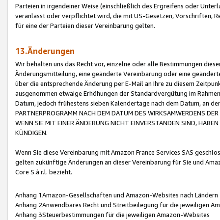
Parteien in irgendeiner Weise (einschließlich des Ergreifens oder Unt
veranlasst oder verpflichtet wird, die mit US-Gesetzen, Vorschriften,
für eine der Parteien dieser Vereinbarung gelten.
13.Änderungen
Wir behalten uns das Recht vor, einzelne oder alle Bestimmungen diese
Änderungsmitteilung, eine geänderte Vereinbarung oder eine geänderte 
über die entsprechende Änderung per E-Mail an Ihre zu diesem Zeitpun
ausgenommen etwaige Erhöhungen der Standardvergütung im Rahmen
Datum, jedoch frühestens sieben Kalendertage nach dem Datum, an de
PARTNERPROGRAMM NACH DEM DATUM DES WIRKSAMWERDENS DER Ä
WENN SIE MIT EINER ÄNDERUNG NICHT EINVERSTANDEN SIND, HABEN S
KÜNDIGEN.
Wenn Sie diese Vereinbarung mit Amazon France Services SAS geschlo
gelten zukünftige Änderungen an dieser Vereinbarung für Sie und Ama
Core S.à r.l. bezieht.
Anhang 1Amazon-Gesellschaften und Amazon-Websites nach Ländern
Anhang 2Anwendbares Recht und Streitbeilegung für die jeweiligen 
Anhang 3Steuerbestimmungen für die jeweiligen Amazon-Websites