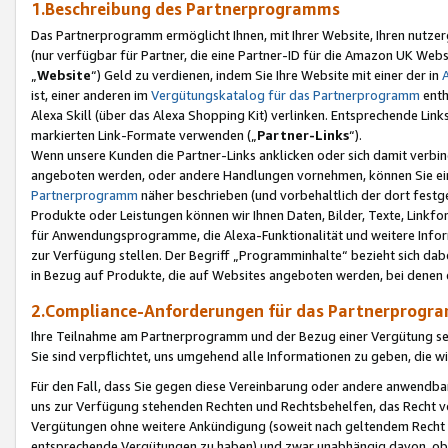
1.Beschreibung des Partnerprogramms
Das Partnerprogramm ermöglicht Ihnen, mit Ihrer Website, Ihren nutzer
(nur verfügbar für Partner, die eine Partner-ID für die Amazon UK We
„
Website
“) Geld zu verdienen, indem Sie Ihre Website mit einer der in
ist, einer anderen im
Vergütungskatalog für das Partnerprogramm
enth
Alexa Skill (über das Alexa Shopping Kit) verlinken. Entsprechende Lin
markierten Link-Formate verwenden („
Partner-Links
“).
Wenn unsere Kunden die Partner-Links anklicken oder sich damit verbi
angeboten werden, oder andere Handlungen vornehmen, können Sie eine
Partnerprogramm
näher beschrieben (und vorbehaltlich der dort festg
Produkte oder Leistungen können wir Ihnen Daten, Bilder, Texte, Linkfo
für Anwendungsprogramme, die Alexa-Funktionalität und weitere Inf
zur Verfügung stellen. Der Begriff „Programminhalte“ bezieht sich dabe
in Bezug auf Produkte, die auf Websites angeboten werden, bei denen 
2.Compliance-Anforderungen für das Partnerprog
Ihre Teilnahme am Partnerprogramm und der Bezug einer Vergütung setz
Sie sind verpflichtet, uns umgehend alle Informationen zu geben, die w
Für den Fall, dass Sie gegen diese Vereinbarung oder andere anwendba
uns zur Verfügung stehenden Rechten und Rechtsbehelfen, das Recht vo
Vergütungen ohne weitere Ankündigung (soweit nach geltendem Recht z
entsprechende Vergütungen zu haben) und zwar unabhängig davon, ob 