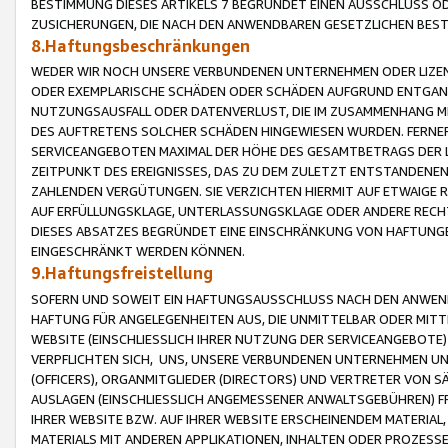
BESTIMMUNG DIESES ARTIKELS 7 BEGRÜNDET EINEN AUSSCHLUSS 
ZUSICHERUNGEN, DIE NACH DEN ANWENDBAREN GESETZLICHEN BE
8.Haftungsbeschränkungen
WEDER WIR NOCH UNSERE VERBUNDENEN UNTERNEHMEN ODER LIZEN
ODER EXEMPLARISCHE SCHÄDEN ODER SCHÄDEN AUFGRUND ENTGANG
NUTZUNGSAUSFALL ODER DATENVERLUST, DIE IM ZUSAMMENHANG MI
DES AUFTRETENS SOLCHER SCHÄDEN HINGEWIESEN WURDEN. FERN
SERVICEANGEBOTEN MAXIMAL DER HÖHE DES GESAMTBETRAGS DER 
ZEITPUNKT DES EREIGNISSES, DAS ZU DEM ZULETZT ENTSTANDENE
ZAHLENDEN VERGÜTUNGEN. SIE VERZICHTEN HIERMIT AUF ETWAIGE 
AUF ERFÜLLUNGSKLAGE, UNTERLASSUNGSKLAGE ODER ANDERE RECHT
DIESES ABSATZES BEGRÜNDET EINE EINSCHRÄNKUNG VON HAFTUNG
EINGESCHRÄNKT WERDEN KÖNNEN.
9.Haftungsfreistellung
SOFERN UND SOWEIT EIN HAFTUNGSAUSSCHLUSS NACH DEN ANWENDB
HAFTUNG FÜR ANGELEGENHEITEN AUS, DIE UNMITTELBAR ODER MITT
WEBSITE (EINSCHLIESSLICH IHRER NUTZUNG DER SERVICEANGEBOTE)
VERPFLICHTEN SICH, UNS, UNSERE VERBUNDENEN UNTERNEHMEN UN
(OFFICERS), ORGANMITGLIEDER (DIRECTORS) UND VERTRETER VON 
AUSLAGEN (EINSCHLIESSLICH ANGEMESSENER ANWALTSGEBÜHREN) FR
IHRER WEBSITE BZW. AUF IHRER WEBSITE ERSCHEINENDEM MATERIAL
MATERIALS MIT ANDEREN APPLIKATIONEN, INHALTEN ODER PROZESSE