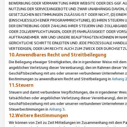
BEWERBUNG ODER VERMARKTUNG IHRER WEBSITE ODER DES GGF. AUF 
NUTZUNG DER SERVICEANGEBOTE UND ZWAR UNABHÄNGIG DAVON, O
GESETZLICHEN BESTIMMUNGEN ZULÄSSIG IST ODER NICHT, (D) EINE
(EINSCHLIESSLICH EINER PROGRAMMRICHTLINIE), (E) IHREN STEUER
DER EINTREIBUNG ODER ZAHLUNG IHRER STEUERN UND ZOLLABGAB
ODER ZOLLVERPFLICHTUNGEN, ODER (F) FAHRLÄSSIGKEIT ODER VORS
AUFTRAGNEHMER. WIR UND UNSERE BEAUFTRAGTEN KÖNNEN IM NAME
GERICHTLICHE SCHRITTE EINLEITEN UND JEDE PROZESSUALE HAND
VERTEIDIGEN, ODER UM RECHTE AUCH ZUM ZWECK DER DURCHSETZU
10.Anwendbares Recht und Streitbeilegung
Die Beilegung etwaiger Streitigkeiten, die in irgendeiner Weise mit de
angeblichen Verletzung dieser Vereinbarung), den im Rahmen dieser Ve
Geschäftsbeziehung mit uns oder unseren verbundenen Unternehmen zu
Bestimmungen zu anwendbarem Recht und Streitbeilegung in
Anhang 
11.Steuern
Steuern und damit verbundene Verpflichtungen, die in irgendeiner Wei
tatsächlichen oder angeblichen Verletzung dieser Vereinbarung), den 
Geschäftsbeziehung mit uns oder unseren verbundenen Unternehmen z
Steuerbestimmungen in
Anhang 3
.
12.Weitere Bestimmungen
Wir können von Zeit zu Zeit Mitteilungen im Zusammenhang mit dem Par