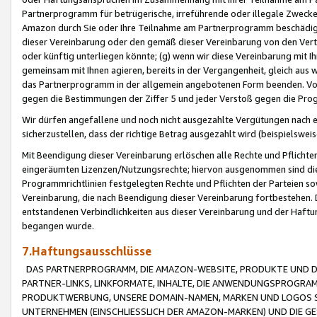
Partnerprogramm für betrügerische, irreführende oder illegale Zwecke
Amazon durch Sie oder Ihre Teilnahme am Partnerprogramm beschädig
dieser Vereinbarung oder den gemäß dieser Vereinbarung von den Vertr
oder künftig unterliegen könnte; (g) wenn wir diese Vereinbarung mit I
gemeinsam mit Ihnen agieren, bereits in der Vergangenheit, gleich aus
das Partnerprogramm in der allgemein angebotenen Form beenden. Vors
gegen die Bestimmungen der Ziffer 5 und jeder Verstoß gegen die Prog
Wir dürfen angefallene und noch nicht ausgezahlte Vergütungen nach 
sicherzustellen, dass der richtige Betrag ausgezahlt wird (beispielsw
Mit Beendigung dieser Vereinbarung erlöschen alle Rechte und Pflichte
eingeräumten Lizenzen/Nutzungsrechte; hiervon ausgenommen sind die in 
Programmrichtlinien festgelegten Rechte und Pflichten der Parteien sow
Vereinbarung, die nach Beendigung dieser Vereinbarung fortbestehen. D
entstandenen Verbindlichkeiten aus dieser Vereinbarung und der Haft
begangen wurde.
7.Haftungsausschlüsse
DAS PARTNERPROGRAMM, DIE AMAZON-WEBSITE, PRODUKTE UND DI
PARTNER-LINKS, LINKFORMATE, INHALTE, DIE ANWENDUNGSPROGR
PRODUKTWERBUNG, UNSERE DOMAIN-NAMEN, MARKEN UND LOGOS S
UNTERNEHMEN (EINSCHLIESSLICH DER AMAZON-MARKEN) UND DIE GE