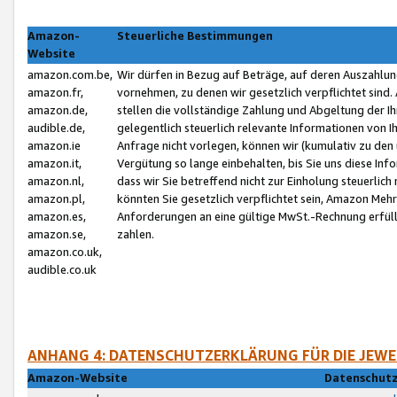
Amazon-
Steuerliche Bestimmungen
Website
amazon.com.be,
Wir dürfen in Bezug auf Beträge, auf deren Auszahlun
amazon.fr,
vornehmen, zu denen wir gesetzlich verpflichtet sind
amazon.de,
stellen die vollständige Zahlung und Abgeltung der 
audible.de,
gelegentlich steuerlich relevante Informationen von I
amazon.ie
Anfrage nicht vorlegen, können wir (kumulativ zu de
amazon.it,
Vergütung so lange einbehalten, bis Sie uns diese Inf
amazon.nl,
dass wir Sie betreffend nicht zur Einholung steuerlich 
amazon.pl,
könnten Sie gesetzlich verpflichtet sein, Amazon Meh
amazon.es,
Anforderungen an eine gültige MwSt.-Rechnung erfüllt
amazon.se,
zahlen.
amazon.co.uk,
audible.co.uk
ANHANG 4: DATENSCHUTZERKLÄRUNG FÜR DIE JEWE
Amazon-Website
Datenschutz