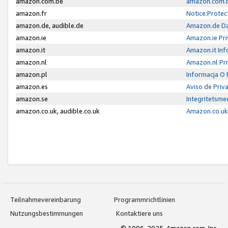
amazon.com.be
amazon.com.b
amazon.fr
Notice:Protec
amazon.de, audible.de
Amazon.de Da
amazon.ie
Amazon.ie Pri
amazon.it
Amazon.it Inf
amazon.nl
Amazon.nl Pri
amazon.pl
Informacja O
amazon.es
Aviso de Priv
amazon.se
Integritetsm
amazon.co.uk, audible.co.uk
Amazon.co.uk 
Teilnahmevereinbarung
Programmrichtlinien
Nutzungsbestimmungen
Kontaktiere uns