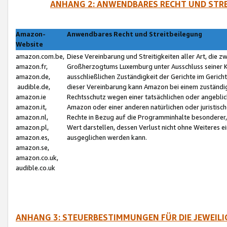
ANHANG 2: ANWENDBARES RECHT UND STRE
Amazon-
Anwendbares Recht und Streitbeilegung
Website
amazon.com.be,
Diese Vereinbarung und Streitigkeiten aller Art, die 
amazon.fr,
Großherzogtums Luxemburg unter Ausschluss seiner Kol
amazon.de,
ausschließlichen Zuständigkeit der Gerichte im Geri
audible.de,
dieser Vereinbarung kann Amazon bei einem zuständig
amazon.ie
Rechtsschutz wegen einer tatsächlichen oder angebli
amazon.it,
Amazon oder einer anderen natürlichen oder juristisc
amazon.nl,
Rechte in Bezug auf die Programminhalte besonderer,
amazon.pl,
Wert darstellen, dessen Verlust nicht ohne Weiteres e
amazon.es,
ausgeglichen werden kann.
amazon.se,
amazon.co.uk,
audible.co.uk
ANHANG 3: STEUERBESTIMMUNGEN FÜR DIE JEWEIL