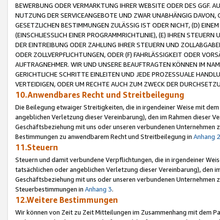
BEWERBUNG ODER VERMARKTUNG IHRER WEBSITE ODER DES GGF. AUF 
NUTZUNG DER SERVICEANGEBOTE UND ZWAR UNABHÄNGIG DAVON, O
GESETZLICHEN BESTIMMUNGEN ZULÄSSIG IST ODER NICHT, (D) EINE
(EINSCHLIESSLICH EINER PROGRAMMRICHTLINIE), (E) IHREN STEUER
DER EINTREIBUNG ODER ZAHLUNG IHRER STEUERN UND ZOLLABGAB
ODER ZOLLVERPFLICHTUNGEN, ODER (F) FAHRLÄSSIGKEIT ODER VORS
AUFTRAGNEHMER. WIR UND UNSERE BEAUFTRAGTEN KÖNNEN IM NAME
GERICHTLICHE SCHRITTE EINLEITEN UND JEDE PROZESSUALE HAND
VERTEIDIGEN, ODER UM RECHTE AUCH ZUM ZWECK DER DURCHSETZU
10.Anwendbares Recht und Streitbeilegung
Die Beilegung etwaiger Streitigkeiten, die in irgendeiner Weise mit de
angeblichen Verletzung dieser Vereinbarung), den im Rahmen dieser Ve
Geschäftsbeziehung mit uns oder unseren verbundenen Unternehmen zu
Bestimmungen zu anwendbarem Recht und Streitbeilegung in
Anhang 
11.Steuern
Steuern und damit verbundene Verpflichtungen, die in irgendeiner Wei
tatsächlichen oder angeblichen Verletzung dieser Vereinbarung), den 
Geschäftsbeziehung mit uns oder unseren verbundenen Unternehmen z
Steuerbestimmungen in
Anhang 3
.
12.Weitere Bestimmungen
Wir können von Zeit zu Zeit Mitteilungen im Zusammenhang mit dem Par