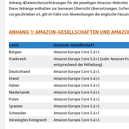
Anhang 4Datenschutzerklärungen für die jeweiligen Amazon-Websites
Diese Anhänge enthalten zur besseren Übersicht Übersetzungen. Sofe
vorgeschrieben ist, gilt im Falle von Abweichungen die englische Fass
ANHANG 1: AMAZON-GESELLSCHAFTEN UND AMAZO
Land
Amazon-Gesellschaft
Belgien
Amazon Europe Core S.à r.l.
Frankreich
Amazon Europe Core S.à r.l.(oder Amazon Fr
entsprechend der Mitteilung)
Deutschland
Amazon Europe Core S.à r.l.
Irland
Amazon Europe Core S.à r.l.
Italien
Amazon Europe Core S.à r.l.
Niederlande
Amazon Europe Core S.à r.l.
Polen
Amazon Europe Core S.à r.l.
Spanien
Amazon Europe Core S.à r.l.
Schweden
Amazon Europe Core S.à r.l.
Vereinigtes Königreich
Amazon Europe Core S.à r.l.