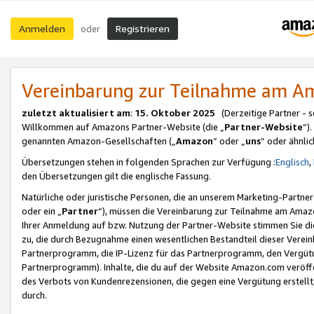
Anmelden
Registrieren
oder
Vereinbarung zur Teilnahme am 
zuletzt aktualisiert am
:
15. Oktober 2025
(Derzeitige Partner - 
Willkommen auf Amazons Partner-Website (die „
Partner-Website
“)
genannten Amazon-Gesellschaften („
Amazon
“ oder „
uns
“ oder ähnli
Übersetzungen stehen in folgenden Sprachen zur Verfügung :
Englisch
,
den Übersetzungen gilt die englische Fassung.
Natürliche oder juristische Personen, die an unserem Marketing-Partn
oder ein „
Partner
“), müssen die Vereinbarung zur Teilnahme am Ama
Ihrer Anmeldung auf bzw. Nutzung der Partner-Website stimmen Sie die
zu, die durch Bezugnahme einen wesentlichen Bestandteil dieser Verei
Partnerprogramm, die IP-Lizenz für das Partnerprogramm, den Vergütu
Partnerprogramm). Inhalte, die du auf der Website Amazon.com veröffe
des Verbots von Kundenrezensionen, die gegen eine Vergütung erstellt, 
durch.