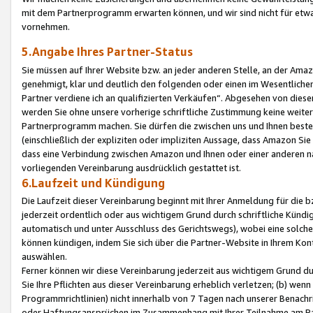
mit dem Partnerprogramm erwarten können, und wir sind nicht für etwa
vornehmen.
5.Angabe Ihres Partner-Status
Sie müssen auf Ihrer Website bzw. an jeder anderen Stelle, an der Am
genehmigt, klar und deutlich den folgenden oder einen im Wesentlichen
Partner verdiene ich an qualifizierten Verkäufen“. Abgesehen von die
werden Sie ohne unsere vorherige schriftliche Zustimmung keine weite
Partnerprogramm machen. Sie dürfen die zwischen uns und Ihnen best
(einschließlich der expliziten oder impliziten Aussage, dass Amazon Si
dass eine Verbindung zwischen Amazon und Ihnen oder einer anderen natü
vorliegenden Vereinbarung ausdrücklich gestattet ist.
6.Laufzeit und Kündigung
Die Laufzeit dieser Vereinbarung beginnt mit Ihrer Anmeldung für die 
jederzeit ordentlich oder aus wichtigem Grund durch schriftliche Kündi
automatisch und unter Ausschluss des Gerichtswegs), wobei eine solch
können kündigen, indem Sie sich über die Partner-Website in Ihrem Ko
auswählen.
Ferner können wir diese Vereinbarung jederzeit aus wichtigem Grund dur
Sie Ihre Pflichten aus dieser Vereinbarung erheblich verletzen; (b) wen
Programmrichtlinien) nicht innerhalb von 7 Tagen nach unserer Benachr
oder Haftungsansprüchen im Zusammenhang mit Ihrer Teilnahme am Pa