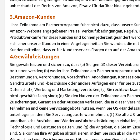
unbeschadet des Rechts von Amazon, Ersatz für darüber hinausgehen
3.Amazon-Kunden
Ihre Teilnahme am Partnerprogramm führt nicht dazu, dass unsere Kun
Amazon-Website angegebenen Preise, Verkaufsbedingungen, Regeln, Ri
Produktverkäufe für diese Kunden und können jederzeit geändert werde
sich einer unserer Kunden in einer Angelegenheit an Sie wenden, die 
Kunden mitteilen, dass er für Kundenservice-Fragen den auf der Ama
4.Gewährleistungen
Sie gewährleisten und sichern zu, dass (a) Sie gemäß dieser Vereinba
betreiben werden; (b) weder Ihre Teilnahme am Partnerprogramm noch d
Bestimmungen, Verordnungen, Vorschriften, Anordnungen, Konzessionen,
Gerichtsurteile und -beschlüsse oder andere Auflagen einer für Sie zu
Datenschutz, Werbung und Marketing) verstoßen; (c) Sie rechtswirksam 
nicht geschäftsfähig sind); (d) Sie den Nutzen der Teilnahme am Partne
Zusicherungen, Garantien oder Aussagen verlassen, die in dieser Verein
teilnehmen und keine Serviceangebote nutzen, wenn Sie US-Handelssa
unterliegen, in dem Sie Serviceangebote wahrnehmen; (f) Sie alle US
amerikanische Ausfuhr- und Wiederausfuhrbeschränkungen einhalten, 
Technologie und Leistungen gelten, und (g) die Angaben, die Sie im 
sind. Sie können Ihre Angaben aktualisieren, indem Sie sich über die 
Wir machen keine Zusicherungen und übernehmen keine Gewährleistun