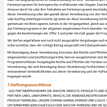
Partnerprogramm für betrügerische, irreführende oder illegale Zwecke
Amazon durch Sie oder Ihre Teilnahme am Partnerprogramm beschädig
dieser Vereinbarung oder den gemäß dieser Vereinbarung von den Vertr
oder künftig unterliegen könnte; (g) wenn wir diese Vereinbarung mit I
gemeinsam mit Ihnen agieren, bereits in der Vergangenheit, gleich aus
das Partnerprogramm in der allgemein angebotenen Form beenden. Vors
gegen die Bestimmungen der Ziffer 5 und jeder Verstoß gegen die Prog
Wir dürfen angefallene und noch nicht ausgezahlte Vergütungen nach 
sicherzustellen, dass der richtige Betrag ausgezahlt wird (beispielsw
Mit Beendigung dieser Vereinbarung erlöschen alle Rechte und Pflichte
eingeräumten Lizenzen/Nutzungsrechte; hiervon ausgenommen sind die in 
Programmrichtlinien festgelegten Rechte und Pflichten der Parteien sow
Vereinbarung, die nach Beendigung dieser Vereinbarung fortbestehen. D
entstandenen Verbindlichkeiten aus dieser Vereinbarung und der Haft
begangen wurde.
7.Haftungsausschlüsse
DAS PARTNERPROGRAMM, DIE AMAZON-WEBSITE, PRODUKTE UND DI
PARTNER-LINKS, LINKFORMATE, INHALTE, DIE ANWENDUNGSPROGR
PRODUKTWERBUNG, UNSERE DOMAIN-NAMEN, MARKEN UND LOGOS S
UNTERNEHMEN (EINSCHLIESSLICH DER AMAZON-MARKEN) UND DIE GE