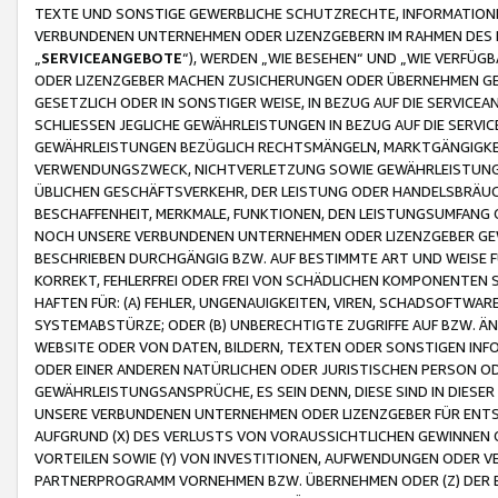
TEXTE UND SONSTIGE GEWERBLICHE SCHUTZRECHTE, INFORMATIONE
VERBUNDENEN UNTERNEHMEN ODER LIZENZGEBERN IM RAHMEN DES
„
SERVICEANGEBOTE
“), WERDEN „WIE BESEHEN“ UND „WIE VERFÜ
ODER LIZENZGEBER MACHEN ZUSICHERUNGEN ODER ÜBERNEHMEN GEW
GESETZLICH ODER IN SONSTIGER WEISE, IN BEZUG AUF DIE SERVI
SCHLIESSEN JEGLICHE GEWÄHRLEISTUNGEN IN BEZUG AUF DIE SERVI
GEWÄHRLEISTUNGEN BEZÜGLICH RECHTSMÄNGELN, MARKTGÄNGIGKEIT
VERWENDUNGSZWECK, NICHTVERLETZUNG SOWIE GEWÄHRLEISTUNGEN 
ÜBLICHEN GESCHÄFTSVERKEHR, DER LEISTUNG ODER HANDELSBRÄUCH
BESCHAFFENHEIT, MERKMALE, FUNKTIONEN, DEN LEISTUNGSUMFANG 
NOCH UNSERE VERBUNDENEN UNTERNEHMEN ODER LIZENZGEBER GEWÄ
BESCHRIEBEN DURCHGÄNGIG BZW. AUF BESTIMMTE ART UND WEISE
KORREKT, FEHLERFREI ODER FREI VON SCHÄDLICHEN KOMPONENTEN
HAFTEN FÜR: (A) FEHLER, UNGENAUIGKEITEN, VIREN, SCHADSOFTW
SYSTEMABSTÜRZE; ODER (B) UNBERECHTIGTE ZUGRIFFE AUF BZW. 
WEBSITE ODER VON DATEN, BILDERN, TEXTEN ODER SONSTIGEN INF
ODER EINER ANDEREN NATÜRLICHEN ODER JURISTISCHEN PERSON OD
GEWÄHRLEISTUNGSANSPRÜCHE, ES SEIN DENN, DIESE SIND IN DIES
UNSERE VERBUNDENEN UNTERNEHMEN ODER LIZENZGEBER FÜR EN
AUFGRUND (X) DES VERLUSTS VON VORAUSSICHTLICHEN GEWINNEN
VORTEILEN SOWIE (Y) VON INVESTITIONEN, AUFWENDUNGEN ODER VE
PARTNERPROGRAMM VORNEHMEN BZW. ÜBERNEHMEN ODER (Z) DER 