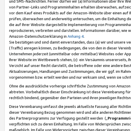
und SMS-Nachrichten. Ferner dürfen wir (a) Informationen über Ihre We
von Partner-Links und Programminhalten erhalten überwachen, aufzei
vor dem Kauf eines Produkts auf der Amazon-Website über einen auf Ih
prüfen, überwachen und anderweitig untersuchen, um die Einhaltung dies
die auf Ihrer Website dargestellte Implementierung von Programminhalt
reproduzieren, verbreiten und darstellen. Informationen darüber, wie w
Amazon-Datenschutzerklärung in
Anhang 4
.
Sie bestätigen und sind damit einverstanden, dass (a) wir und unsere 
(Traffic) anregen können, zu Bedingungen, die von den in dieser Vere
Unternehmen jederzeit (unmittelbar oder mittelbar) Websites oder Appl
Ihrer Website im Wettbewerb stehen, (c) ein Versäumnis unsererseits, I
Verzicht auf unser Recht darstellt, die betroffene oder eine andere B
Aktualisierungen, Handlungen und Zustimmungen, die wir ggf. im Rahme
vorgenommen bzw. erteilt werden und nur wirksam sind, wenn sie schri
Ohne die ausdrückliche vorherige schriftliche Zustimmung von Amazon
abtreten. Vorbehaltlich dieser Einschränkung ist diese Vereinbarung f
rechtlich bindend, gegenüber den Parteien und ihren jeweiligen Rech
Diese Vereinbarung umfasst die jeweils aktuellste Fassung aller Richtli
dieser Vereinbarung Bezug genommen wird und alle anderen Richtlinie
des Partnerprogramms zur Verfügung gestellt werden („
Programmric
verpflichten sich zu deren Einhaltung. Im Falle von Widersprüchen zwi
maßgeblich. Im Falle von Widersprüchen zwischen dieser Vereinbarun