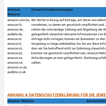
Amazon-
Steuerliche Bestimmungen
Website
amazon.com.be,
Wir dürfen in Bezug auf Beträge, auf deren Auszahlun
amazon.fr,
vornehmen, zu denen wir gesetzlich verpflichtet sind
amazon.de,
stellen die vollständige Zahlung und Abgeltung der 
audible.de,
gelegentlich steuerlich relevante Informationen von I
amazon.ie
Anfrage nicht vorlegen, können wir (kumulativ zu de
amazon.it,
Vergütung so lange einbehalten, bis Sie uns diese Inf
amazon.nl,
dass wir Sie betreffend nicht zur Einholung steuerlich 
amazon.pl,
könnten Sie gesetzlich verpflichtet sein, Amazon Meh
amazon.es,
Anforderungen an eine gültige MwSt.-Rechnung erfüllt
amazon.se,
zahlen.
amazon.co.uk,
audible.co.uk
ANHANG 4: DATENSCHUTZERKLÄRUNG FÜR DIE JEWE
Amazon-Website
Datenschutz