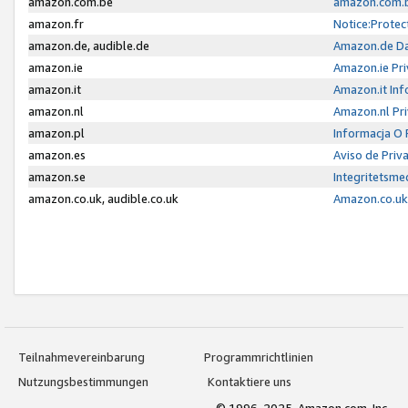
amazon.com.be
amazon.com.b
amazon.fr
Notice:Protec
amazon.de, audible.de
Amazon.de Da
amazon.ie
Amazon.ie Pri
amazon.it
Amazon.it Inf
amazon.nl
Amazon.nl Pri
amazon.pl
Informacja O
amazon.es
Aviso de Priv
amazon.se
Integritetsm
amazon.co.uk, audible.co.uk
Amazon.co.uk 
Teilnahmevereinbarung
Programmrichtlinien
Nutzungsbestimmungen
Kontaktiere uns