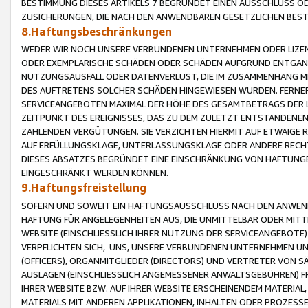
BESTIMMUNG DIESES ARTIKELS 7 BEGRÜNDET EINEN AUSSCHLUSS 
ZUSICHERUNGEN, DIE NACH DEN ANWENDBAREN GESETZLICHEN BE
8.Haftungsbeschränkungen
WEDER WIR NOCH UNSERE VERBUNDENEN UNTERNEHMEN ODER LIZEN
ODER EXEMPLARISCHE SCHÄDEN ODER SCHÄDEN AUFGRUND ENTGANG
NUTZUNGSAUSFALL ODER DATENVERLUST, DIE IM ZUSAMMENHANG MI
DES AUFTRETENS SOLCHER SCHÄDEN HINGEWIESEN WURDEN. FERN
SERVICEANGEBOTEN MAXIMAL DER HÖHE DES GESAMTBETRAGS DER 
ZEITPUNKT DES EREIGNISSES, DAS ZU DEM ZULETZT ENTSTANDENE
ZAHLENDEN VERGÜTUNGEN. SIE VERZICHTEN HIERMIT AUF ETWAIGE 
AUF ERFÜLLUNGSKLAGE, UNTERLASSUNGSKLAGE ODER ANDERE RECHT
DIESES ABSATZES BEGRÜNDET EINE EINSCHRÄNKUNG VON HAFTUNG
EINGESCHRÄNKT WERDEN KÖNNEN.
9.Haftungsfreistellung
SOFERN UND SOWEIT EIN HAFTUNGSAUSSCHLUSS NACH DEN ANWENDB
HAFTUNG FÜR ANGELEGENHEITEN AUS, DIE UNMITTELBAR ODER MITT
WEBSITE (EINSCHLIESSLICH IHRER NUTZUNG DER SERVICEANGEBOTE)
VERPFLICHTEN SICH, UNS, UNSERE VERBUNDENEN UNTERNEHMEN UN
(OFFICERS), ORGANMITGLIEDER (DIRECTORS) UND VERTRETER VON 
AUSLAGEN (EINSCHLIESSLICH ANGEMESSENER ANWALTSGEBÜHREN) FR
IHRER WEBSITE BZW. AUF IHRER WEBSITE ERSCHEINENDEM MATERIAL
MATERIALS MIT ANDEREN APPLIKATIONEN, INHALTEN ODER PROZESSE