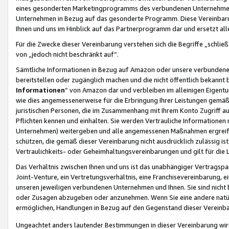
eines gesonderten Marketingprogramms des verbundenen Unternehmens
Unternehmen in Bezug auf das gesonderte Programm. Diese Vereinbarung
Ihnen und uns im Hinblick auf das Partnerprogramm dar und ersetzt al
Für die Zwecke dieser Vereinbarung verstehen sich die Begriffe „schließ
von „jedoch nicht beschränkt auf“.
Sämtliche Informationen in Bezug auf Amazon oder unsere verbunde
bereitstellen oder zugänglich machen und die nicht öffentlich bekannt bz
Informationen
“ von Amazon dar und verbleiben im alleinigen Eigent
wie dies angemessenerweise für die Erbringung Ihrer Leistungen gemäß d
juristischen Personen, die im Zusammenhang mit Ihrem Konto Zugriff au
Pflichten kennen und einhalten. Sie werden Vertrauliche Informationen 
Unternehmen) weitergeben und alle angemessenen Maßnahmen ergreifen
schützen, die gemäß dieser Vereinbarung nicht ausdrücklich zulässig is
Vertraulichkeits- oder Geheimhaltungsvereinbarungen und gilt für die
Das Verhältnis zwischen Ihnen und uns ist das unabhängiger Vertragspa
Joint-Venture, ein Vertretungsverhältnis, eine Franchisevereinbarung, 
unseren jeweiligen verbundenen Unternehmen und Ihnen. Sie sind ni
oder Zusagen abzugeben oder anzunehmen. Wenn Sie eine andere natürli
ermöglichen, Handlungen in Bezug auf den Gegenstand dieser Vereinbar
Ungeachtet anders lautender Bestimmungen in dieser Vereinbarung wird