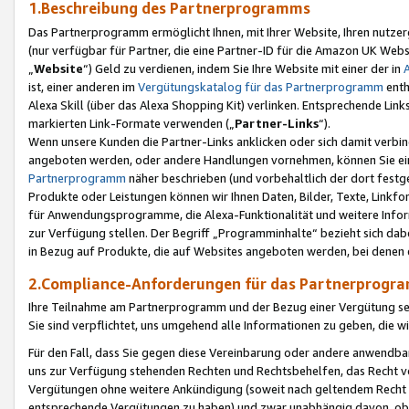
1.Beschreibung des Partnerprogramms
Das Partnerprogramm ermöglicht Ihnen, mit Ihrer Website, Ihren nutzer
(nur verfügbar für Partner, die eine Partner-ID für die Amazon UK We
„
Website
“) Geld zu verdienen, indem Sie Ihre Website mit einer der in
ist, einer anderen im
Vergütungskatalog für das Partnerprogramm
enth
Alexa Skill (über das Alexa Shopping Kit) verlinken. Entsprechende Lin
markierten Link-Formate verwenden („
Partner-Links
“).
Wenn unsere Kunden die Partner-Links anklicken oder sich damit verbi
angeboten werden, oder andere Handlungen vornehmen, können Sie eine
Partnerprogramm
näher beschrieben (und vorbehaltlich der dort festg
Produkte oder Leistungen können wir Ihnen Daten, Bilder, Texte, Linkfo
für Anwendungsprogramme, die Alexa-Funktionalität und weitere Inf
zur Verfügung stellen. Der Begriff „Programminhalte“ bezieht sich dabe
in Bezug auf Produkte, die auf Websites angeboten werden, bei denen 
2.Compliance-Anforderungen für das Partnerprog
Ihre Teilnahme am Partnerprogramm und der Bezug einer Vergütung setz
Sie sind verpflichtet, uns umgehend alle Informationen zu geben, die w
Für den Fall, dass Sie gegen diese Vereinbarung oder andere anwendba
uns zur Verfügung stehenden Rechten und Rechtsbehelfen, das Recht vo
Vergütungen ohne weitere Ankündigung (soweit nach geltendem Recht z
entsprechende Vergütungen zu haben) und zwar unabhängig davon, ob 