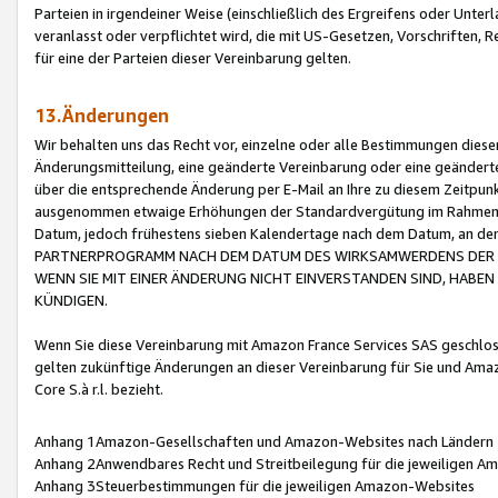
Parteien in irgendeiner Weise (einschließlich des Ergreifens oder Unt
veranlasst oder verpflichtet wird, die mit US-Gesetzen, Vorschriften,
für eine der Parteien dieser Vereinbarung gelten.
13.Änderungen
Wir behalten uns das Recht vor, einzelne oder alle Bestimmungen diese
Änderungsmitteilung, eine geänderte Vereinbarung oder eine geänderte 
über die entsprechende Änderung per E-Mail an Ihre zu diesem Zeitpun
ausgenommen etwaige Erhöhungen der Standardvergütung im Rahmen
Datum, jedoch frühestens sieben Kalendertage nach dem Datum, an de
PARTNERPROGRAMM NACH DEM DATUM DES WIRKSAMWERDENS DER Ä
WENN SIE MIT EINER ÄNDERUNG NICHT EINVERSTANDEN SIND, HABEN S
KÜNDIGEN.
Wenn Sie diese Vereinbarung mit Amazon France Services SAS geschlo
gelten zukünftige Änderungen an dieser Vereinbarung für Sie und Ama
Core S.à r.l. bezieht.
Anhang 1Amazon-Gesellschaften und Amazon-Websites nach Ländern
Anhang 2Anwendbares Recht und Streitbeilegung für die jeweiligen 
Anhang 3Steuerbestimmungen für die jeweiligen Amazon-Websites