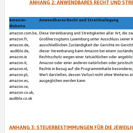
ANHANG 2: ANWENDBARES RECHT UND STRE
Amazon-
Anwendbares Recht und Streitbeilegung
Website
amazon.com.be,
Diese Vereinbarung und Streitigkeiten aller Art, die 
amazon.fr,
Großherzogtums Luxemburg unter Ausschluss seiner Kol
amazon.de,
ausschließlichen Zuständigkeit der Gerichte im Geri
audible.de,
dieser Vereinbarung kann Amazon bei einem zuständig
amazon.ie
Rechtsschutz wegen einer tatsächlichen oder angebli
amazon.it,
Amazon oder einer anderen natürlichen oder juristisc
amazon.nl,
Rechte in Bezug auf die Programminhalte besonderer,
amazon.pl,
Wert darstellen, dessen Verlust nicht ohne Weiteres e
amazon.es,
ausgeglichen werden kann.
amazon.se,
amazon.co.uk,
audible.co.uk
ANHANG 3: STEUERBESTIMMUNGEN FÜR DIE JEWEIL