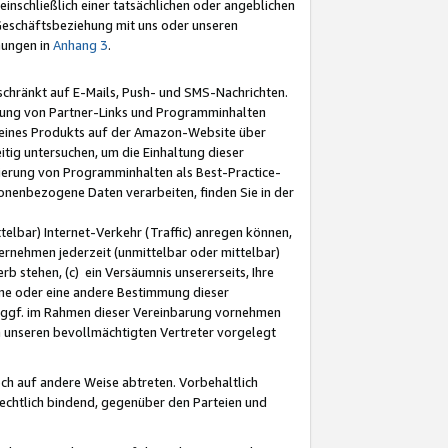
nschließlich einer tatsächlichen oder angeblichen
Geschäftsbeziehung mit uns oder unseren
mungen in
Anhang 3
.
schränkt auf E-Mails, Push- und SMS-Nachrichten.
ellung von Partner-Links und Programminhalten
 eines Produkts auf der Amazon-Website über
tig untersuchen, um die Einhaltung dieser
ntierung von Programminhalten als Best-Practice-
sonenbezogene Daten verarbeiten, finden Sie in der
telbar) Internet-Verkehr (Traffic) anregen können,
rnehmen jederzeit (unmittelbar oder mittelbar)
b stehen, (c) ein Versäumnis unsererseits, Ihre
fene oder eine andere Bestimmung dieser
r ggf. im Rahmen dieser Vereinbarung vornehmen
ch unseren bevollmächtigten Vertreter vorgelegt
ch auf andere Weise abtreten. Vorbehaltlich
rechtlich bindend, gegenüber den Parteien und