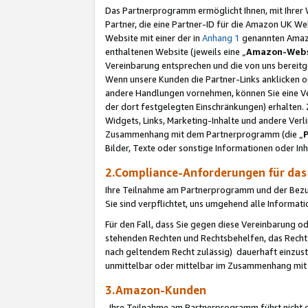
Das Partnerprogramm ermöglicht Ihnen, mit Ihrer W
Partner, die eine Partner-ID für die Amazon UK W
Website mit einer der in
Anhang 1
genannten Amazon
enthaltenen Website (jeweils eine „
Amazon-Webs
Vereinbarung entsprechen und die von uns bereitg
Wenn unsere Kunden die Partner-Links anklicken 
andere Handlungen vornehmen, können Sie eine Ver
der dort festgelegten Einschränkungen) erhalten. 
Widgets, Links, Marketing-Inhalte und andere Ver
Zusammenhang mit dem Partnerprogramm (die „
Bilder, Texte oder sonstige Informationen oder In
2.Compliance-Anforderungen für d
Ihre Teilnahme am Partnerprogramm und der Bezug 
Sie sind verpflichtet, uns umgehend alle Informat
Für den Fall, dass Sie gegen diese Vereinbarung 
stehenden Rechten und Rechtsbehelfen, das Recht
nach geltendem Recht zulässig) dauerhaft einzus
unmittelbar oder mittelbar im Zusammenhang mit
3.Amazon-Kunden
Ihre Teilnahme am Partnerprogramm führt nicht d