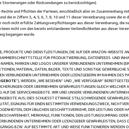
ge Stornierungen oder Rücksendungen zu berücksichtigen).
 Rechte und Pflichten der Parteien, einschließlich aller im Zusammenhang m
 die in Ziffern 3, 4, 5, 6, 7, 8, 10 und 11 dieser Vereinbarung sowie die in
er noch nicht erfüllte Zahlungsverpflichtungen aus dieser Vereinbarung, die
arteien nicht von den bereits entstandenen Verbindlichkeiten aus dieser Ver
gung begangen wurde.
 PRODUKTE UND DIENSTLEISTUNGEN, DIE AUF DER AMAZON-WEBSITE AN
GRAMMIERSCHNITTSTELLE FÜR PRODUKTWERBUNG, DATENFEEDS UND INH
-NAMEN, MARKEN UND LOGOS UNSERER VERBUNDENEN UNTERNEHMEN (EIN
IONEN, MATERIAL, DATEN, BILDER, TEXTE UND SONSTIGE GEWERBLICHE 
EREN VERBUNDENEN UNTERNEHMEN ODER LIZENZGEBERN IM RAHMEN DES 
NGEBOTE
“), WERDEN „WIE BESEHEN“ UND „WIE VERFÜGBAR“ BEREITGEST
CHERUNGEN ODER ÜBERNEHMEN GEWÄHRLEISTUNGEN GLEICH WELCHER AR
ZUG AUF DIE SERVICEANGEBOTE. WIR UND UNSERE VERBUNDENEN UNTERNEH
ANGEBOTE AUS; DIES SCHLIESST ETWAIGE STILLSCHWEIGENDE GEWÄHRLE
LITÄT, EIGNUNG FÜR EINEN BESTIMMTEN VERWENDUNGSZWECK, NICHTVER
OGENHEITEN, DEM ÜBLICHEN GESCHÄFTSVERKEHR, DER LEISTUNG ODER H
 BESCHAFFENHEIT, MERKMALE, FUNKTIONEN, DEN LEISTUNGSUMFANG ODER
VERBUNDENEN UNTERNEHMEN ODER LIZENZGEBER GEWÄHRLEISTEN, DASS D
HGÄNGIG BZW. AUF BESTIMMTE ART UND WEISE FUNKTIONIEREN WERDEN 