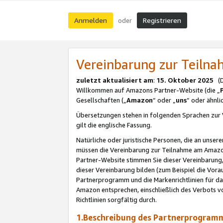
Anmelden
Registrieren
oder
Vereinbarung zur Teil
zuletzt aktualisiert am
:
15. Oktober 2025
(De
Willkommen auf Amazons Partner-Website (die „
Gesellschaften („
Amazon
“ oder „
uns
“ oder ähnl
Übersetzungen stehen in folgenden Sprachen zur 
gilt die englische Fassung.
Natürliche oder juristische Personen, die an uns
müssen die Vereinbarung zur Teilnahme am Amaz
Partner-Website stimmen Sie dieser Vereinbarung,
dieser Vereinbarung bilden (zum Beispiel die Vo
Partnerprogramm und die Markenrichtlinien für da
Amazon entsprechen, einschließlich des Verbots vo
Richtlinien sorgfältig durch.
1.Beschreibung des Partnerprogra