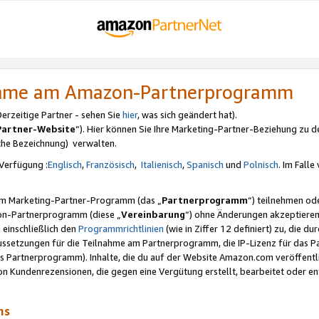
nahme am Amazon-Partnerprogramm
rzeitige Partner - sehen Sie
hier
, was sich geändert hat).
Partner-Website
“). Hier können Sie Ihre Marketing-Partner-Beziehung zu d
iche Bezeichnung) verwalten.
Verfügung :
Englisch
,
Französisch
,
Italienisch
,
Spanisch
und
Polnisch
. Im Fall
erem Marketing-Partner-Programm (das „
Partnerprogramm
“) teilnehmen od
on-Partnerprogramm (diese „
Vereinbarung
“) ohne Änderungen akzeptieren
 einschließlich den
Programmrichtlinien
(wie in Ziffer 12 definiert) zu, die 
raussetzungen für die Teilnahme am Partnerprogramm, die IP-Lizenz für das
s Partnerprogramm). Inhalte, die du auf der Website Amazon.com veröffentl
n Kundenrezensionen, die gegen eine Vergütung erstellt, bearbeitet oder ent
mms