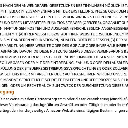
 NACH DEN ANWENDBAREN GESETZLICHEN BESTIMMUNGEN MÖGLICH IST, S
MITTELBAR IM ZUSAMMENHANG MIT DER ERSTELLUNG, PFLEGE ODER DEM BE
ERSTOSS IHRERSEITS GEGEN DIESE VEREINBARUNG STEHEN UND SIE VERP
UND DEREN MITARBEITER, FUNKTIONSTRÄGER (OFFICERS), ORGANMITGLI
N, HAFTUNGEN, KOSTEN UND AUSLAGEN (EINSCHLIESSLICH ANGEMESSENE
HEN MIT (A) IHRER WEBSITE BZW. AUF IHRER WEBSITE ERSCHEINENDEM M
LS MIT ANDEREN APPLIKATIONEN, INHALTEN ODER PROZESSEN, (B) DER 
RMARKTUNG IHRER WEBSITE ODER DES GGF. AUF ODER INNERHALB IHRER W
ABHÄNGIG DAVON, OB DIESE NUTZUNG GEMÄSS DIESER VEREINBARUNG B
EINEM VERSTOSS IHRERSEITS GEGEN EINE BESTIMMUNG DIESER VEREINBARU
D ZOLLABGABEN ODER MIT DER EINTREIBUNG, ZAHLUNG ODER DEM AUSBLEI
FÜLLUNG DER STEUERREGISTRIERUNGSVERPFLICHTUNGEN ODER ZOLLVERPF
W. SEITENS IHRER MITARBEITER ODER AUFTRAGNEHMER. WIR UND UNSERE
ES MANDAT GERICHTLICHE SCHRITTE EINLEITEN UND JEDE PROZESSUALE 
GEN, ODER UM RECHTE AUCH ZUM ZWECK DER DURCHSETZUNG DIESES AR
ilegung
endeiner Weise mit dem Partnerprogramm oder dieser Vereinbarung (einschließl
ieser Vereinbarung durchgeführten Geschäften oder Tätigkeiten oder Ihrer 
iegt den für die jeweilige Amazon-Website einschlägigen Bestimmungen z