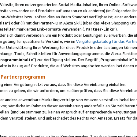
ebsite, Ihren nutzergenerierten Social Media-Inhalten, Ihren Online-Softwar
ebsite verwenden und Produkte auf amazon.co.uk anbieten) (im Folgenden Ihr
-Websites bzw., sofern dies an Ihrem Standort verfügbar ist, einer ander
ite
“) oder (ii) mit der Partner-ID in Alexa Skill (über das Alexa Shopping Ki
estellten markierten Link-Formate verwenden („
Partner-Links
“).
oder sich damit verbinden, um ein Produkt oder Leistungen zu erwerben, di
gütung für qualifizierte Verkäufe, wie im
Vergütungskatalog für das Part
Zur Unterstützung Ihrer Werbung für diese Produkte oder Leistungen können w
linkungs-Tools, Schnittstellen für Anwendungsprogramme, die Alexa-Funktion
Programminhalte
“) zur Verfügung stellen. Der Begriff „Programminhalte“ be
halte in Bezug auf Produkte, die auf Websites angeboten werden, bei denen 
as Partnerprogramm
einer Vergütung setzt voraus, dass Sie diese Vereinbarung einhalten.
ionen zu geben, die wir anfordern, um zu überprüfen, dass Sie diese Vereinba
oder andere anwendbare Marketingverträge von Amazon verstoßen, behalten w
 vor, sämtliche im Rahmen dieser Vereinbarung andernfalls an Sie zahlbare
tellen (und Sie stimmen zu, keinen Anspruch auf entsprechende Vergütungen
 dem Verstoß stehen, und unbeschadet des Rechts von Amazon, Ersatz für 
azu, dass unsere Kunden zu Ihren Kunden werden. Zwischen Ihnen und Amaz