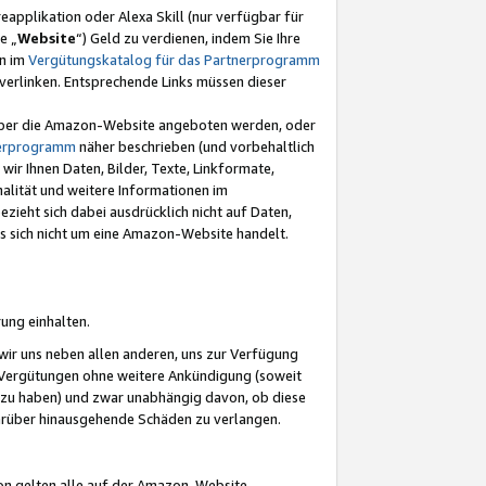
eapplikation oder Alexa Skill (nur verfügbar für
e „
Website
“) Geld zu verdienen, indem Sie Ihre
en im
Vergütungskatalog für das Partnerprogramm
t) verlinken. Entsprechende Links müssen dieser
e über die Amazon-Website angeboten werden, oder
nerprogramm
näher beschrieben (und vorbehaltlich
ir Ihnen Daten, Bilder, Texte, Linkformate,
alität und weitere Informationen im
zieht sich dabei ausdrücklich nicht auf Daten,
es sich nicht um eine Amazon-Website handelt.
rung einhalten.
ir uns neben allen anderen, uns zur Verfügung
n Vergütungen ohne weitere Ankündigung (soweit
 zu haben) und zwar unabhängig davon, ob diese
darüber hinausgehende Schäden zu verlangen.
on gelten alle auf der Amazon-Website