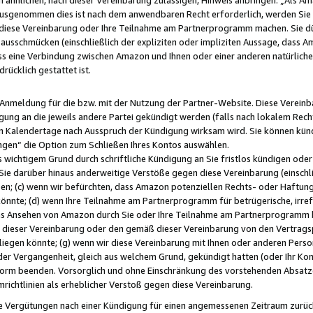
usgenommen dies ist nach dem anwendbaren Recht erforderlich, werden Sie 
f diese Vereinbarung oder Ihre Teilnahme am Partnerprogramm machen. Sie d
usschmücken (einschließlich der expliziten oder impliziten Aussage, dass A
 eine Verbindung zwischen Amazon und Ihnen oder einer anderen natürlichen 
rücklich gestattet ist.
r Anmeldung für die bzw. mit der Nutzung der Partner-Website. Diese Vereinb
gung an die jeweils andere Partei gekündigt werden (falls nach lokalem Rech
n Kalendertage nach Ausspruch der Kündigung wirksam wird. Sie können kündi
ngen“ die Option zum Schließen Ihres Kontos auswählen.
 wichtigem Grund durch schriftliche Kündigung an Sie fristlos kündigen oder I
 Sie darüber hinaus anderweitige Verstöße gegen diese Vereinbarung (einschli
ben; (c) wenn wir befürchten, dass Amazon potenziellen Rechts- oder Haftu
nnte; (d) wenn Ihre Teilnahme am Partnerprogramm für betrügerische, irref
das Ansehen von Amazon durch Sie oder Ihre Teilnahme am Partnerprogramm b
ieser Vereinbarung oder den gemäß dieser Vereinbarung von den Vertragspa
liegen könnte; (g) wenn wir diese Vereinbarung mit Ihnen oder anderen Perso
 der Vergangenheit, gleich aus welchem Grund, gekündigt hatten (oder Ihr Ko
rm beenden. Vorsorglich und ohne Einschränkung des vorstehenden Absatzes
richtlinien als erheblicher Verstoß gegen diese Vereinbarung.
e Vergütungen nach einer Kündigung für einen angemessenen Zeitraum zurückb