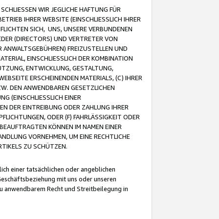
CHLIESSEN WIR JEGLICHE HAFTUNG FÜR
TRIEB IHRER WEBSITE (EINSCHLIESSLICH IHRER
FLICHTEN SICH, UNS, UNSERE VERBUNDENEN
EDER (DIRECTORS) UND VERTRETER VON
R ANWALTSGEBÜHREN) FREIZUSTELLEN UND
ATERIAL, EINSCHLIESSLICH DER KOMBINATION
NUTZUNG, ENTWICKLUNG, GESTALTUNG,
EBSEITE ERSCHEINENDEN MATERIALS, (C) IHRER
ZW. DEN ANWENDBAREN GESETZLICHEN
NG (EINSCHLIESSLICH EINER
BEN DER EINTREIBUNG ODER ZAHLUNG IHRER
LICHTUNGEN, ODER (F) FAHRLÄSSIGKEIT ODER
 BEAUFTRAGTEN KÖNNEN IM NAMEN EINER
HANDLUNG VORNEHMEN, UM EINE RECHTLICHE
TIKELS ZU SCHÜTZEN.
ich einer tatsächlichen oder angeblichen
Geschäftsbeziehung mit uns oder unseren
u anwendbarem Recht und Streitbeilegung in