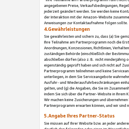
angegebenen Preise, Verkaufsbedingungen, Regeln
jederzeit geändert werden. Sie werden keine Konta
der Interaktion mit der Amazon-Website zusamme
Anweisungen zur Kontaktaufnahme folgen sollte.
4.Gewährleistungen
Sie gewährleisten und sichern zu, dass (a) Sie g
Ihre Teilnahme am Partnerprogramm noch die Erst
Anordnungen, Konzessionen, Richtlinien, Verhalten
zuständigen Behörde (einschließlich der Bestimmu
abschließen dürfen (also z. B. nicht minderjährig
eigenständig geprüft haben und sich nicht auf Zusi
Partnerprogramm teilnehmen und keine Servicean
unterliegen, in dem Sie Serviceangebote wahrneh
Ausfuhr- und Wiederausfuhrbeschränkungen einhal
gelten, und (g) die Angaben, die Sie im Zusammen
indem Sie sich über die Partner-Website in Ihrem
Wir machen keine Zusicherungen und übernehmen 
Partnerprogramm erwarten können, und wir sind n
5.Angabe Ihres Partner-Status
Sie müssen auf Ihrer Website bzw. an jeder ander
deutlich den folgenden oder einen im Wesentlichen