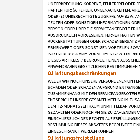
UNTERBRECHUNG, KORREKT, FEHLERFREI ODER 
HAFTEN FÜR: (A) FEHLER, UNGENAUIGKEITEN, 
ODER (B) UNBERECHTIGTE ZUGRIFFE AUF BZW. 
TEXTEN ODER SONSTIGEN INFORMATIONEN ODER 
PERSON ODER ÜBER DIE SERVICEANGEBOTE ERHA
AUSDRÜCKLICH VORGESEHEN. FERNER HAFTEN 
RÜCKERSTATTUNGEN ODER SCHADENSERSATZ AU
FIRMENWERT ODER SONSTIGEN VORTEILEN SOWIE
PARTNERPROGRAMM VORNEHMEN BZW. ÜBERNEHM
DIESES ARTIKELS 7 BEGRÜNDET EINEN AUSSCH
ANWENDBAREN GESETZLICHEN BESTIMMUNGEN 
8.Haftungsbeschränkungen
WEDER WIR NOCH UNSERE VERBUNDENEN UNTERN
SCHÄDEN ODER SCHÄDEN AUFGRUND ENTGANGENE
ZUSAMMENHANG MIT DEN SERVICEANGEBOTEN EN
ENTSPRICHT UNSERE GESAMTHAFTUNG IM ZUSAM
DEM 12-MONATSZEITRAUM UNMITTELBAR VOR DE
GEZAHLTEN ODER NOCH AN SIE ZU ZAHLENDEN V
EINSCHLIESSLICH DES RECHTS AUF ERFÜLLUNGS
BESTIMMUNG DIESES ABSATZES BEGRÜNDET EI
EINGESCHRÄNKT WERDEN KÖNNEN.
9.Haftungsfreistellung