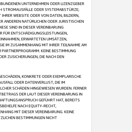
VERBUNDENEN UNTERNEHMEN ODER LIZENZGEBER
ICH STROMAUSFÄLLE ODER SYSTEMABSTÜRZE;
IHRER WEBSITE ODER VON DATEN, BILDERN,
ER ANDEREN NATÜRLICHEN ODER JURISTISCHEN
ESE SIND IN DIESER VEREINBARUNG
R FÜR ENTSCHÄDIGUNGSLEISTUNGEN,
EINNAHMEN, ERWARTETEN UMSÄTZEN,
SIE IM ZUSAMMENHANG MIT IHRER TEILNAHME AM
M PARTNERPROGRAMM. KEINE BESTIMMUNG
DER ZUSICHERUNGEN, DIE NACH DEN
GESCHÄDEN, KONKRETE ODER EXEMPLARISCHE
SFALL ODER DATENVERLUST, DIE IM
OLCHER SCHÄDEN HINGEWIESEN WURDEN. FERNER
BETRAGS DER LAUT DIESER VEREINBARUNG IN
HAFTUNGSANSPRUCH GEFÜHRT HAT, BEREITS
SBEHELFE NACH EQUITY-RECHT,
NHANG MIT DIESER VEREINBARUNG. KEINE
TZLICHEN BESTIMMUNGEN NICHT