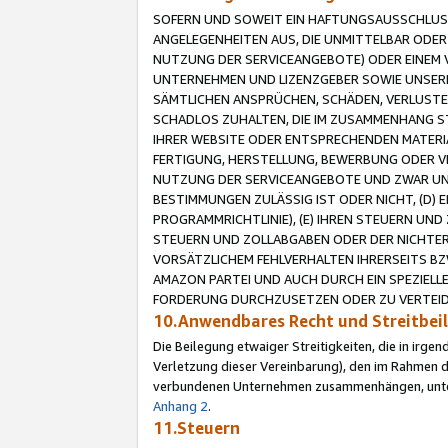
SOFERN UND SOWEIT EIN HAFTUNGSAUSSCHLUSS
ANGELEGENHEITEN AUS, DIE UNMITTELBAR ODER 
NUTZUNG DER SERVICEANGEBOTE) ODER EINEM V
UNTERNEHMEN UND LIZENZGEBER SOWIE UNSERE 
SÄMTLICHEN ANSPRÜCHEN, SCHÄDEN, VERLUSTE
SCHADLOS ZUHALTEN, DIE IM ZUSAMMENHANG STE
IHRER WEBSITE ODER ENTSPRECHENDEN MATERIA
FERTIGUNG, HERSTELLUNG, BEWERBUNG ODER VE
NUTZUNG DER SERVICEANGEBOTE UND ZWAR UN
BESTIMMUNGEN ZULÄSSIG IST ODER NICHT, (D) 
PROGRAMMRICHTLINIE), (E) IHREN STEUERN UN
STEUERN UND ZOLLABGABEN ODER DER NICHTER
VORSÄTZLICHEM FEHLVERHALTEN IHRERSEITS BZ
AMAZON PARTEI UND AUCH DURCH EIN SPEZIELL
FORDERUNG DURCHZUSETZEN ODER ZU VERTEIDI
10.Anwendbares Recht und Streitbe
Die Beilegung etwaiger Streitigkeiten, die in irg
Verletzung dieser Vereinbarung), den im Rahmen d
verbundenen Unternehmen zusammenhängen, unterl
Anhang 2
.
11.Steuern