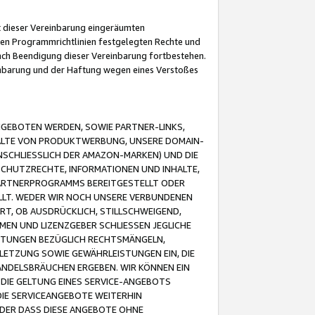
it dieser Vereinbarung eingeräumten
 den Programmrichtlinien festgelegten Rechte und
 nach Beendigung dieser Vereinbarung fortbestehen.
einbarung und der Haftung wegen eines Verstoßes
GEBOTEN WERDEN, SOWIE PARTNER-LINKS,
ALTE VON PRODUKTWERBUNG, UNSERE DOMAIN-
SCHLIESSLICH DER AMAZON-MARKEN) UND DIE
SCHUTZRECHTE, INFORMATIONEN UND INHALTE,
PARTNERPROGRAMMS BEREITGESTELLT ODER
ELLT. WEDER WIR NOCH UNSERE VERBUNDENEN
T, OB AUSDRÜCKLICH, STILLSCHWEIGEND,
MEN UND LIZENZGEBER SCHLIESSEN JEGLICHE
ISTUNGEN BEZÜGLICH RECHTSMÄNGELN,
LETZUNG SOWIE GEWÄHRLEISTUNGEN EIN, DIE
ANDELSBRÄUCHEN ERGEBEN. WIR KÖNNEN EIN
 DIE GELTUNG EINES SERVICE-ANGEBOTS
IE SERVICEANGEBOTE WEITERHIN
ODER DASS DIESE ANGEBOTE OHNE