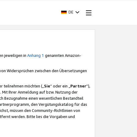
DE
en jeweiligen in
Anhang 1
genannten Amazon-
e von Widersprüchen zwischen den Übersetzungen
er teilnehmen möchten („
Sie
“ oder ein „
Partner
“),
. Mit Ihrer Anmeldung auf bzw. Nutzung der
durch Bezugnahme einen wesentlichen Bestandteil
 Partnerprogramm, den Vergütungskatalog für das
ichst, müssen den Community-Richtlinien von
fernt werden. Bitte lies die Vorgaben und