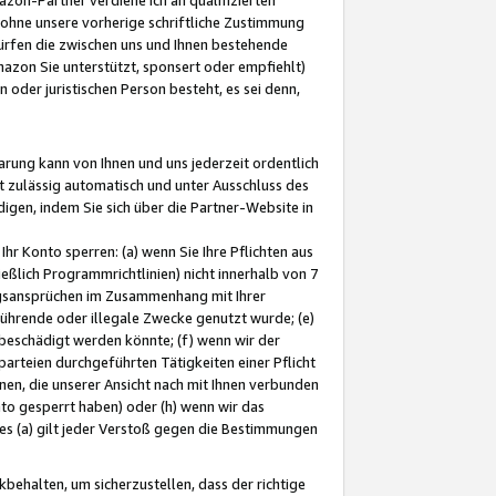
ohne unsere vorherige schriftliche Zustimmung
ürfen die zwischen uns und Ihnen bestehende
mazon Sie unterstützt, sponsert oder empfiehlt)
oder juristischen Person besteht, es sei denn,
arung kann von Ihnen und uns jederzeit ordentlich
t zulässig automatisch und unter Ausschluss des
gen, indem Sie sich über die Partner-Website in
hr Konto sperren: (a) wenn Sie Ihre Pflichten aus
eßlich Programmrichtlinien) nicht innerhalb von 7
ngsansprüchen im Zusammenhang mit Ihrer
ührende oder illegale Zwecke genutzt wurde; (e)
eschädigt werden könnte; (f) wenn wir der
rteien durchgeführten Tätigkeiten einer Pflicht
nen, die unserer Ansicht nach mit Ihnen verbunden
nto gesperrt haben) oder (h) wenn wir das
 (a) gilt jeder Verstoß gegen die Bestimmungen
ehalten, um sicherzustellen, dass der richtige