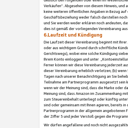
Verkäufen“. Abgesehen von diesem Hinweis, und a
keine weiteren öffentlichen Angaben in Bezug au
Geschäftsbeziehung weder falsch darstellen noch a
und Sie werden weder erklären noch andeuten, dass
dies ist gemäß der vorliegenden Vereinbarung ausd
6.Laufzeit und Kündigung
Die Laufzeit dieser Vereinbarung beginnt mit Ihre
oder aus wichtigem Grund durch schriftliche Kündi
Gerichtswegs), wobei eine solche Kündigung siebe
Ihrem Konto einloggen und unter „Kontoeinstellu
Ferner können wir diese Vereinbarung jederzeit aus
dieser Vereinbarung erheblich verletzen; (b) wenn
Tagen nach unserer Benachrichtigung an Sie behe
Teilnahme am Partnerprogramm ausgesetzt sein kö
wenn wir der Meinung sind, dass die Marke oder 
Meinung sind, dass Amazon im Zusammenhang mit d
zum Steuereinbehalt unterliegt oder künftig unter
sind oder gemeinsam mit Ihnen agieren, bereits in
Partnerprogramm in der allgemein angebotenen Fo
der Ziffer 5 und jeder Verstoß gegen die Programm
Wir dürfen angefallene und noch nicht ausgezahlt