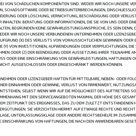
FREI VON SCHÄDLICHEN KOMPONENTEN SIND. WEDER WIR NOCH UNSERE 
VIREN, SCHADSOFTWARE ODER BETRIEBSUNTERBRECHUNGEN, EINSCHLIESSL
ÄNDERUNG ODER LÖSCHUNG, VERNICHTUNG, BESCHÄDIGUNG ODER VERLUST 
INHALTEN. BERATUNG ODER INFORMATIONEN, DIE SIE VON UNS ODER EIN
LTEN, BEGRÜNDEN KEINE GEWÄHRLEISTUNGSANSPRÜCHE, ES SEIN DENN, DI
WEDER WIR NOCH UNSERE VERBUNDENEN UNTERNEHMEN ODER LIZENZGEBE
FGRUND (X) DES VERLUSTS VON VORAUSSICHTLICHEN GEWINNEN ODER 
 (Y) VON INVESTITIONEN, AUFWENDUNGEN ODER VERPFLICHTUNGEN, DIE 
EN ODER (Z) DER BEENDIGUNG ODER AUSSETZUNG IHRER TEILNAHME A
LUSS ODER EINE EINSCHRÄNKUNG VON GEWÄHRLEISTUNGEN, HAFTUNGEN O
NICHT AUSGESCHLOSSEN ODER EINGESCHRÄNKT WERDEN KÖNNEN.
EHMEN ODER LIZENZGEBER HAFTEN FÜR MITTELBARE, NEBEN- ODER FOL
R EINNAHMEN ODER GEWINNE, VERLUST VON FIRMENWERT, NUTZUNGSAU
TSTEHEN, SELBST WENN WIR AUF DIE MÖGLICHKEIT DES AUFTRETENS S
MENHANG MIT DEN SERVICEANGEBOTEN MAXIMAL DER HÖHE DES GESAMT
M ZEITPUNKT DES EREIGNISSES, DAS ZU DEM ZULETZT ENTSTANDENEN 
ERGÜTUNGEN. SIE VERZICHTEN HIERMIT AUF ETWAIGE RECHTE UND RECHT
KLAGE, UNTERLASSUNGSKLAGE ODER ANDERE RECHTSBEHELFE IM ZUSAMME
NE EINSCHRÄNKUNG VON HAFTUNGEN, DIE NACH DEN ANWENDBAREN GESE