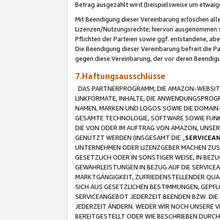
Betrag ausgezahlt wird (beispielsweise um etwai
Mit Beendigung dieser Vereinbarung erlöschen alle
Lizenzen/Nutzungsrechte; hiervon ausgenommen sind
Pflichten der Parteien sowie ggf. entstandene, ab
Die Beendigung dieser Vereinbarung befreit die P
gegen diese Vereinbarung, der vor deren Beendi
7.Haftungsausschlüsse
DAS PARTNERPROGRAMM, DIE AMAZON-WEBSITE,
LINKFORMATE, INHALTE, DIE ANWENDUNGSPRO
NAMEN, MARKEN UND LOGOS SOWIE DIE DOMAIN
GESAMTE TECHNOLOGIE, SOFTWARE SOWIE FUNKT
DIE VON ODER IM AUFTRAG VON AMAZON, UNS
GENUTZT WERDEN (INSGESAMT DIE „
SERVICEA
UNTERNEHMEN ODER LIZENZGEBER MACHEN ZUSI
GESETZLICH ODER IN SONSTIGER WEISE, IN BE
GEWÄHRLEISTUNGEN IN BEZUG AUF DIE SERVICE
MARKTGÄNGIGKEIT, ZUFRIEDENSTELLENDER QUA
SICH AUS GESETZLICHEN BESTIMMUNGEN, GEPFL
SERVICEANGEBOT JEDERZEIT BEENDEN BZW. DIE
JEDERZEIT ÄNDERN. WEDER WIR NOCH UNSERE 
BEREITGESTELLT ODER WIE BESCHRIEBEN DURC