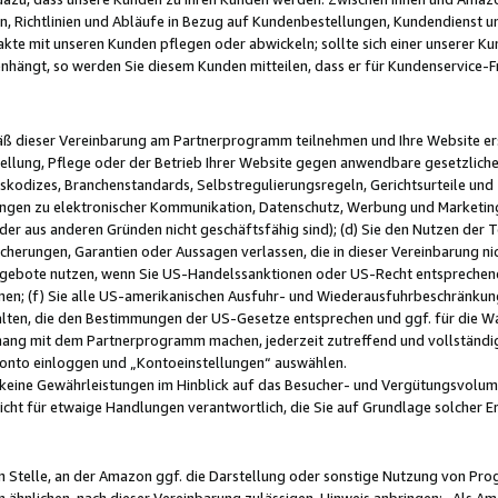
, Richtlinien und Abläufe in Bezug auf Kundenbestellungen, Kundendienst 
kte mit unseren Kunden pflegen oder abwickeln; sollte sich einer unserer Ku
nhängt, so werden Sie diesem Kunden mitteilen, dass er für Kundenservic
emäß dieser Vereinbarung am Partnerprogramm teilnehmen und Ihre Website er
ellung, Pflege oder der Betrieb Ihrer Website gegen anwendbare gesetzlich
skodizes, Branchenstandards, Selbstregulierungsregeln, Gerichtsurteile und 
ngen zu elektronischer Kommunikation, Datenschutz, Werbung und Marketing)
 oder aus anderen Gründen nicht geschäftsfähig sind); (d) Sie den Nutzen de
cherungen, Garantien oder Aussagen verlassen, die in dieser Vereinbarung nich
gebote nutzen, wenn Sie US-Handelssanktionen oder US-Recht entsprechen
men; (f) Sie alle US-amerikanischen Ausfuhr- und Wiederausfuhrbeschränkun
ten, die den Bestimmungen der US-Gesetze entsprechen und ggf. für die Wa
hang mit dem Partnerprogramm machen, jederzeit zutreffend und vollständig 
 Konto einloggen und „Kontoeinstellungen“ auswählen.
keine Gewährleistungen im Hinblick auf das Besucher- und Vergütungsvolu
icht für etwaige Handlungen verantwortlich, die Sie auf Grundlage solcher
en Stelle, an der Amazon ggf. die Darstellung oder sonstige Nutzung von Pr
 ähnlichen, nach dieser Vereinbarung zulässigen, Hinweis anbringen: „Als Ama