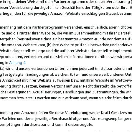
e in irgendeiner Weise mit dem Partnerprogramm oder dieser Vereinbarung (ei
ieser Vereinbarung durchgeführten Geschäften oder Tätigkeiten oder Ihrer 
liegen den für die jeweilige Amazon-Website einschlägigen Steuerbestim
mmenhang mit dem Partnerprogramm versenden, einschließlich, aber nicht be
site und die Nutzer Ihrer Website, die wir im Zusammenhang mit Ihrer Darst
itergeben (beispielsweise dass ein bestimmter Amazon-Kunde vor dem Kauf
uf die Amazon-Website kam, (b) Ihre Website prüfen, überwachen und anderwei
r Website dargestelltes Logo und die auf Ihrer Website dargestellte Impleme
reproduzieren, verbreiten und darstellen. Informationen darüber, wie wir per
ng in
Anhang 4
.
 (a) wir und unsere verbundenen Unternehmen jederzeit (mittelbar oder unmit
ng festgelegten Bedingungen abweichen, (b) wir und unsere verbundenen Unte
 Ähnlichkeit mit Ihrer Website aufweisen bzw. mit Ihrer Website im Wettbewer
barung durchzusetzen, keinen Verzicht auf unser Recht darstellt, die betrof
liche Festlegungen, Aktualisierungen, Handlungen und Zustimmungen, die wi
enommen bzw. erteilt werden und nur wirksam sind, wenn sie schriftlich dur
stimmung von Amazon dürfen Sie diese Vereinbarung weder Kraft Gesetzes no
die Parteien und deren jeweilige Rechtsnachfolger und Abtretungsempfänger 
ngsempfängern durchsetzbar und kommt diesen zugute.