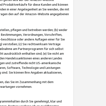
und Produktverkäufe für diese Kunden und können
nden in einer Angelegenheit an Sie wenden, die mit
e-Fragen den auf der Amazon-Website angegebenen
stellen, pflegen und betreiben werden; (b) weder
e Bestimmungen, Verordnungen, Vorschriften,
-beschlüsse oder andere Auflagen einer für Sie
 verstoßen; (c) Sie rechtswirksam Verträge
r Teilnahme am Partnerprogramm für sich selbst
t ausdrücklich enthalten sind; (e) Sie nicht am
den Handelssanktionen eines anderen Landes
gen und zutreffende nicht US-amerikanische
ren, Software, Technologie und Leistungen
sind. Sie können Ihre Angaben aktualisieren,
men, das Sie im Zusammenhang mit dem
 Erwartungen vornehmen.
ogramminhalten durch Sie genehmigt, klar und
zon-Partner verdiene ich an qualifizierten