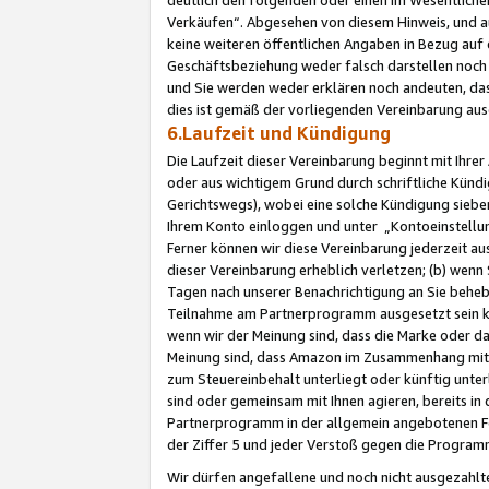
Verkäufen“. Abgesehen von diesem Hinweis, und a
keine weiteren öffentlichen Angaben in Bezug au
Geschäftsbeziehung weder falsch darstellen noch a
und Sie werden weder erklären noch andeuten, dass
dies ist gemäß der vorliegenden Vereinbarung ausd
6.Laufzeit und Kündigung
Die Laufzeit dieser Vereinbarung beginnt mit Ihre
oder aus wichtigem Grund durch schriftliche Kündi
Gerichtswegs), wobei eine solche Kündigung siebe
Ihrem Konto einloggen und unter „Kontoeinstellu
Ferner können wir diese Vereinbarung jederzeit aus
dieser Vereinbarung erheblich verletzen; (b) wenn
Tagen nach unserer Benachrichtigung an Sie behe
Teilnahme am Partnerprogramm ausgesetzt sein kö
wenn wir der Meinung sind, dass die Marke oder 
Meinung sind, dass Amazon im Zusammenhang mit d
zum Steuereinbehalt unterliegt oder künftig unter
sind oder gemeinsam mit Ihnen agieren, bereits in
Partnerprogramm in der allgemein angebotenen Fo
der Ziffer 5 und jeder Verstoß gegen die Programm
Wir dürfen angefallene und noch nicht ausgezahlt