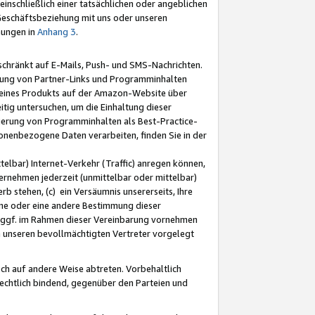
nschließlich einer tatsächlichen oder angeblichen
Geschäftsbeziehung mit uns oder unseren
mungen in
Anhang 3
.
schränkt auf E-Mails, Push- und SMS-Nachrichten.
ellung von Partner-Links und Programminhalten
 eines Produkts auf der Amazon-Website über
tig untersuchen, um die Einhaltung dieser
ntierung von Programminhalten als Best-Practice-
sonenbezogene Daten verarbeiten, finden Sie in der
telbar) Internet-Verkehr (Traffic) anregen können,
rnehmen jederzeit (unmittelbar oder mittelbar)
b stehen, (c) ein Versäumnis unsererseits, Ihre
fene oder eine andere Bestimmung dieser
r ggf. im Rahmen dieser Vereinbarung vornehmen
ch unseren bevollmächtigten Vertreter vorgelegt
ch auf andere Weise abtreten. Vorbehaltlich
rechtlich bindend, gegenüber den Parteien und