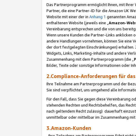
Das Partnerprogramm ermöglicht Ihnen, mit Ihrer W
Partner, die eine Partner-ID für die Amazon UK W
Website mit einer der in
Anhang 1
genannten Amazon
enthaltenen Website (jeweils eine „
Amazon-Webs
Vereinbarung entsprechen und die von uns bereitg
Wenn unsere Kunden die Partner-Links anklicken 
andere Handlungen vornehmen, können Sie eine Ver
der dort festgelegten Einschränkungen) erhalten. 
Widgets, Links, Marketing-Inhalte und andere Ver
Zusammenhang mit dem Partnerprogramm (die „
Bilder, Texte oder sonstige Informationen oder In
2.Compliance-Anforderungen für d
Ihre Teilnahme am Partnerprogramm und der Bezug 
Sie sind verpflichtet, uns umgehend alle Informat
Für den Fall, dass Sie gegen diese Vereinbarung 
stehenden Rechten und Rechtsbehelfen, das Recht
nach geltendem Recht zulässig) dauerhaft einzus
unmittelbar oder mittelbar im Zusammenhang mit
3.Amazon-Kunden
Ihre Teilnahme am Partnerprogramm führt nicht d