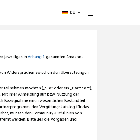
DE
en jeweiligen in
Anhang 1
genannten Amazon-
e von Widersprüchen zwischen den Übersetzungen
er teilnehmen möchten („
Sie
“ oder ein „
Partner
“),
. Mit Ihrer Anmeldung auf bzw. Nutzung der
durch Bezugnahme einen wesentlichen Bestandteil
 Partnerprogramm, den Vergütungskatalog für das
ichst, müssen den Community-Richtlinien von
fernt werden. Bitte lies die Vorgaben und