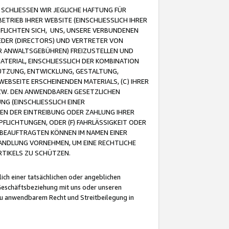
CHLIESSEN WIR JEGLICHE HAFTUNG FÜR
TRIEB IHRER WEBSITE (EINSCHLIESSLICH IHRER
FLICHTEN SICH, UNS, UNSERE VERBUNDENEN
EDER (DIRECTORS) UND VERTRETER VON
R ANWALTSGEBÜHREN) FREIZUSTELLEN UND
ATERIAL, EINSCHLIESSLICH DER KOMBINATION
NUTZUNG, ENTWICKLUNG, GESTALTUNG,
EBSEITE ERSCHEINENDEN MATERIALS, (C) IHRER
ZW. DEN ANWENDBAREN GESETZLICHEN
NG (EINSCHLIESSLICH EINER
BEN DER EINTREIBUNG ODER ZAHLUNG IHRER
LICHTUNGEN, ODER (F) FAHRLÄSSIGKEIT ODER
 BEAUFTRAGTEN KÖNNEN IM NAMEN EINER
HANDLUNG VORNEHMEN, UM EINE RECHTLICHE
TIKELS ZU SCHÜTZEN.
ich einer tatsächlichen oder angeblichen
Geschäftsbeziehung mit uns oder unseren
u anwendbarem Recht und Streitbeilegung in