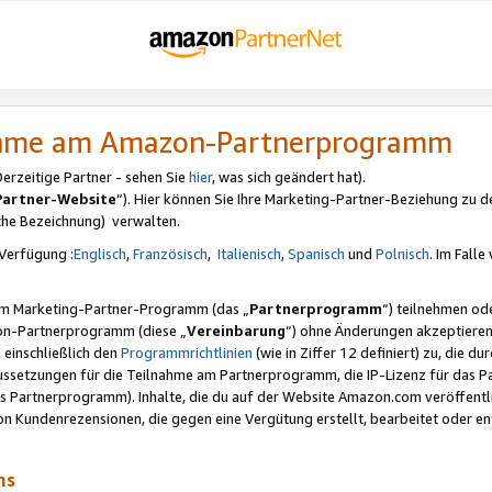
nahme am Amazon-Partnerprogramm
rzeitige Partner - sehen Sie
hier
, was sich geändert hat).
Partner-Website
“). Hier können Sie Ihre Marketing-Partner-Beziehung zu d
iche Bezeichnung) verwalten.
Verfügung :
Englisch
,
Französisch
,
Italienisch
,
Spanisch
und
Polnisch
. Im Fall
erem Marketing-Partner-Programm (das „
Partnerprogramm
“) teilnehmen od
on-Partnerprogramm (diese „
Vereinbarung
“) ohne Änderungen akzeptieren
 einschließlich den
Programmrichtlinien
(wie in Ziffer 12 definiert) zu, die 
raussetzungen für die Teilnahme am Partnerprogramm, die IP-Lizenz für das
s Partnerprogramm). Inhalte, die du auf der Website Amazon.com veröffentl
n Kundenrezensionen, die gegen eine Vergütung erstellt, bearbeitet oder ent
mms