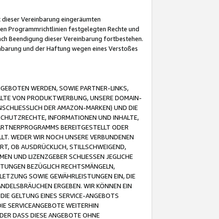
it dieser Vereinbarung eingeräumten
 den Programmrichtlinien festgelegten Rechte und
 nach Beendigung dieser Vereinbarung fortbestehen.
einbarung und der Haftung wegen eines Verstoßes
GEBOTEN WERDEN, SOWIE PARTNER-LINKS,
ALTE VON PRODUKTWERBUNG, UNSERE DOMAIN-
SCHLIESSLICH DER AMAZON-MARKEN) UND DIE
SCHUTZRECHTE, INFORMATIONEN UND INHALTE,
PARTNERPROGRAMMS BEREITGESTELLT ODER
ELLT. WEDER WIR NOCH UNSERE VERBUNDENEN
T, OB AUSDRÜCKLICH, STILLSCHWEIGEND,
MEN UND LIZENZGEBER SCHLIESSEN JEGLICHE
ISTUNGEN BEZÜGLICH RECHTSMÄNGELN,
LETZUNG SOWIE GEWÄHRLEISTUNGEN EIN, DIE
ANDELSBRÄUCHEN ERGEBEN. WIR KÖNNEN EIN
 DIE GELTUNG EINES SERVICE-ANGEBOTS
IE SERVICEANGEBOTE WEITERHIN
ODER DASS DIESE ANGEBOTE OHNE