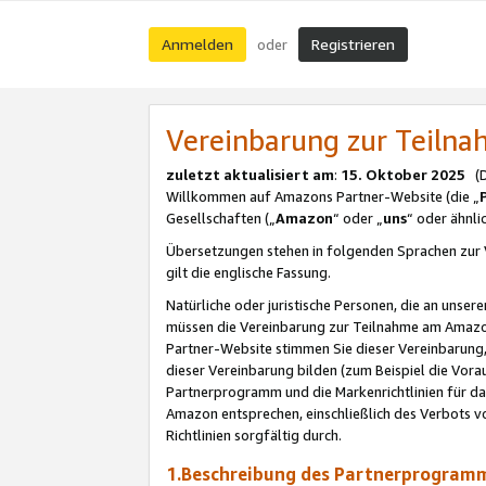
Anmelden
Registrieren
oder
Vereinbarung zur Teil
zuletzt aktualisiert am
:
15. Oktober 2025
(De
Willkommen auf Amazons Partner-Website (die „
Gesellschaften („
Amazon
“ oder „
uns
“ oder ähnl
Übersetzungen stehen in folgenden Sprachen zur 
gilt die englische Fassung.
Natürliche oder juristische Personen, die an uns
müssen die Vereinbarung zur Teilnahme am Amaz
Partner-Website stimmen Sie dieser Vereinbarung,
dieser Vereinbarung bilden (zum Beispiel die Vo
Partnerprogramm und die Markenrichtlinien für da
Amazon entsprechen, einschließlich des Verbots vo
Richtlinien sorgfältig durch.
1.Beschreibung des Partnerprogra