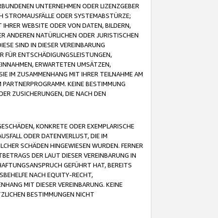
VERBUNDENEN UNTERNEHMEN ODER LIZENZGEBER
ICH STROMAUSFÄLLE ODER SYSTEMABSTÜRZE;
IHRER WEBSITE ODER VON DATEN, BILDERN,
ER ANDEREN NATÜRLICHEN ODER JURISTISCHEN
ESE SIND IN DIESER VEREINBARUNG
R FÜR ENTSCHÄDIGUNGSLEISTUNGEN,
EINNAHMEN, ERWARTETEN UMSÄTZEN,
SIE IM ZUSAMMENHANG MIT IHRER TEILNAHME AM
M PARTNERPROGRAMM. KEINE BESTIMMUNG
DER ZUSICHERUNGEN, DIE NACH DEN
GESCHÄDEN, KONKRETE ODER EXEMPLARISCHE
SFALL ODER DATENVERLUST, DIE IM
OLCHER SCHÄDEN HINGEWIESEN WURDEN. FERNER
BETRAGS DER LAUT DIESER VEREINBARUNG IN
HAFTUNGSANSPRUCH GEFÜHRT HAT, BEREITS
SBEHELFE NACH EQUITY-RECHT,
NHANG MIT DIESER VEREINBARUNG. KEINE
TZLICHEN BESTIMMUNGEN NICHT