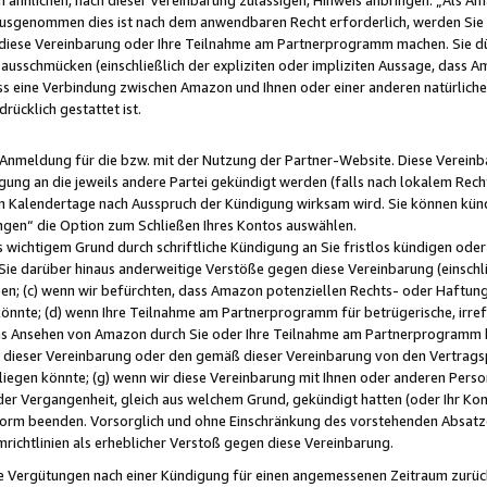
usgenommen dies ist nach dem anwendbaren Recht erforderlich, werden Sie 
f diese Vereinbarung oder Ihre Teilnahme am Partnerprogramm machen. Sie d
usschmücken (einschließlich der expliziten oder impliziten Aussage, dass A
 eine Verbindung zwischen Amazon und Ihnen oder einer anderen natürlichen 
rücklich gestattet ist.
r Anmeldung für die bzw. mit der Nutzung der Partner-Website. Diese Vereinb
gung an die jeweils andere Partei gekündigt werden (falls nach lokalem Rech
n Kalendertage nach Ausspruch der Kündigung wirksam wird. Sie können kündi
ngen“ die Option zum Schließen Ihres Kontos auswählen.
 wichtigem Grund durch schriftliche Kündigung an Sie fristlos kündigen oder I
 Sie darüber hinaus anderweitige Verstöße gegen diese Vereinbarung (einschli
ben; (c) wenn wir befürchten, dass Amazon potenziellen Rechts- oder Haftu
nnte; (d) wenn Ihre Teilnahme am Partnerprogramm für betrügerische, irref
das Ansehen von Amazon durch Sie oder Ihre Teilnahme am Partnerprogramm b
ieser Vereinbarung oder den gemäß dieser Vereinbarung von den Vertragspa
liegen könnte; (g) wenn wir diese Vereinbarung mit Ihnen oder anderen Perso
 der Vergangenheit, gleich aus welchem Grund, gekündigt hatten (oder Ihr Ko
rm beenden. Vorsorglich und ohne Einschränkung des vorstehenden Absatzes
richtlinien als erheblicher Verstoß gegen diese Vereinbarung.
e Vergütungen nach einer Kündigung für einen angemessenen Zeitraum zurückb