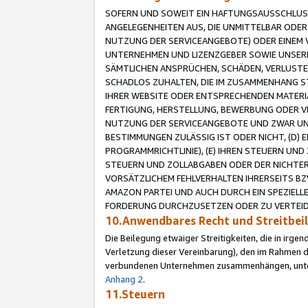
SOFERN UND SOWEIT EIN HAFTUNGSAUSSCHLUSS
ANGELEGENHEITEN AUS, DIE UNMITTELBAR ODER 
NUTZUNG DER SERVICEANGEBOTE) ODER EINEM V
UNTERNEHMEN UND LIZENZGEBER SOWIE UNSERE 
SÄMTLICHEN ANSPRÜCHEN, SCHÄDEN, VERLUSTE
SCHADLOS ZUHALTEN, DIE IM ZUSAMMENHANG STE
IHRER WEBSITE ODER ENTSPRECHENDEN MATERIA
FERTIGUNG, HERSTELLUNG, BEWERBUNG ODER VE
NUTZUNG DER SERVICEANGEBOTE UND ZWAR UN
BESTIMMUNGEN ZULÄSSIG IST ODER NICHT, (D) 
PROGRAMMRICHTLINIE), (E) IHREN STEUERN UN
STEUERN UND ZOLLABGABEN ODER DER NICHTER
VORSÄTZLICHEM FEHLVERHALTEN IHRERSEITS BZ
AMAZON PARTEI UND AUCH DURCH EIN SPEZIELL
FORDERUNG DURCHZUSETZEN ODER ZU VERTEIDI
10.Anwendbares Recht und Streitbe
Die Beilegung etwaiger Streitigkeiten, die in irg
Verletzung dieser Vereinbarung), den im Rahmen d
verbundenen Unternehmen zusammenhängen, unterl
Anhang 2
.
11.Steuern