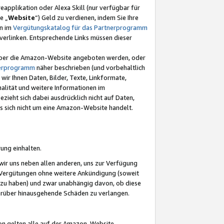
eapplikation oder Alexa Skill (nur verfügbar für
e „
Website
“) Geld zu verdienen, indem Sie Ihre
en im
Vergütungskatalog für das Partnerprogramm
t) verlinken. Entsprechende Links müssen dieser
e über die Amazon-Website angeboten werden, oder
nerprogramm
näher beschrieben (und vorbehaltlich
ir Ihnen Daten, Bilder, Texte, Linkformate,
alität und weitere Informationen im
zieht sich dabei ausdrücklich nicht auf Daten,
es sich nicht um eine Amazon-Website handelt.
rung einhalten.
ir uns neben allen anderen, uns zur Verfügung
n Vergütungen ohne weitere Ankündigung (soweit
 zu haben) und zwar unabhängig davon, ob diese
darüber hinausgehende Schäden zu verlangen.
on gelten alle auf der Amazon-Website