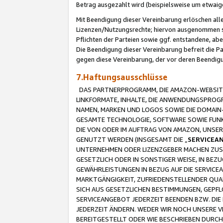
Betrag ausgezahlt wird (beispielsweise um etwai
Mit Beendigung dieser Vereinbarung erlöschen alle
Lizenzen/Nutzungsrechte; hiervon ausgenommen sind
Pflichten der Parteien sowie ggf. entstandene, ab
Die Beendigung dieser Vereinbarung befreit die P
gegen diese Vereinbarung, der vor deren Beendi
7.Haftungsausschlüsse
DAS PARTNERPROGRAMM, DIE AMAZON-WEBSITE,
LINKFORMATE, INHALTE, DIE ANWENDUNGSPRO
NAMEN, MARKEN UND LOGOS SOWIE DIE DOMAIN
GESAMTE TECHNOLOGIE, SOFTWARE SOWIE FUNKT
DIE VON ODER IM AUFTRAG VON AMAZON, UNS
GENUTZT WERDEN (INSGESAMT DIE „
SERVICEA
UNTERNEHMEN ODER LIZENZGEBER MACHEN ZUSI
GESETZLICH ODER IN SONSTIGER WEISE, IN BE
GEWÄHRLEISTUNGEN IN BEZUG AUF DIE SERVICE
MARKTGÄNGIGKEIT, ZUFRIEDENSTELLENDER QUA
SICH AUS GESETZLICHEN BESTIMMUNGEN, GEPFL
SERVICEANGEBOT JEDERZEIT BEENDEN BZW. DIE
JEDERZEIT ÄNDERN. WEDER WIR NOCH UNSERE 
BEREITGESTELLT ODER WIE BESCHRIEBEN DURC