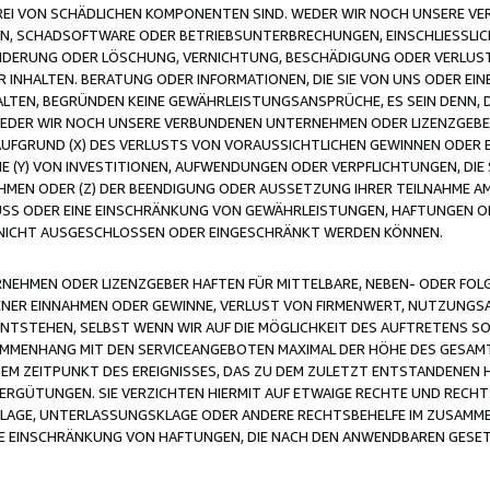
FREI VON SCHÄDLICHEN KOMPONENTEN SIND. WEDER WIR NOCH UNSERE 
VIREN, SCHADSOFTWARE ODER BETRIEBSUNTERBRECHUNGEN, EINSCHLIESSL
ÄNDERUNG ODER LÖSCHUNG, VERNICHTUNG, BESCHÄDIGUNG ODER VERLUST 
INHALTEN. BERATUNG ODER INFORMATIONEN, DIE SIE VON UNS ODER EIN
LTEN, BEGRÜNDEN KEINE GEWÄHRLEISTUNGSANSPRÜCHE, ES SEIN DENN, DI
WEDER WIR NOCH UNSERE VERBUNDENEN UNTERNEHMEN ODER LIZENZGEBE
FGRUND (X) DES VERLUSTS VON VORAUSSICHTLICHEN GEWINNEN ODER 
 (Y) VON INVESTITIONEN, AUFWENDUNGEN ODER VERPFLICHTUNGEN, DIE 
EN ODER (Z) DER BEENDIGUNG ODER AUSSETZUNG IHRER TEILNAHME A
LUSS ODER EINE EINSCHRÄNKUNG VON GEWÄHRLEISTUNGEN, HAFTUNGEN O
NICHT AUSGESCHLOSSEN ODER EINGESCHRÄNKT WERDEN KÖNNEN.
EHMEN ODER LIZENZGEBER HAFTEN FÜR MITTELBARE, NEBEN- ODER FOL
R EINNAHMEN ODER GEWINNE, VERLUST VON FIRMENWERT, NUTZUNGSAU
TSTEHEN, SELBST WENN WIR AUF DIE MÖGLICHKEIT DES AUFTRETENS S
MENHANG MIT DEN SERVICEANGEBOTEN MAXIMAL DER HÖHE DES GESAMT
M ZEITPUNKT DES EREIGNISSES, DAS ZU DEM ZULETZT ENTSTANDENEN 
ERGÜTUNGEN. SIE VERZICHTEN HIERMIT AUF ETWAIGE RECHTE UND RECHT
KLAGE, UNTERLASSUNGSKLAGE ODER ANDERE RECHTSBEHELFE IM ZUSAMME
NE EINSCHRÄNKUNG VON HAFTUNGEN, DIE NACH DEN ANWENDBAREN GESE