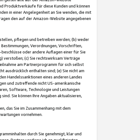
und Produktverkäufe für diese Kunden und können
nden in einer Angelegenheit an Sie wenden, die mit
e-Fragen den auf der Amazon-Website angegebenen
stellen, pflegen und betreiben werden; (b) weder
e Bestimmungen, Verordnungen, Vorschriften,
-beschlüsse oder andere Auflagen einer für Sie
 verstoßen; (c) Sie rechtswirksam Verträge
r Teilnahme am Partnerprogramm für sich selbst
t ausdrücklich enthalten sind; (e) Sie nicht am
den Handelssanktionen eines anderen Landes
gen und zutreffende nicht US-amerikanische
ren, Software, Technologie und Leistungen
sind. Sie können Ihre Angaben aktualisieren,
men, das Sie im Zusammenhang mit dem
 Erwartungen vornehmen.
ogramminhalten durch Sie genehmigt, klar und
zon-Partner verdiene ich an qualifizierten