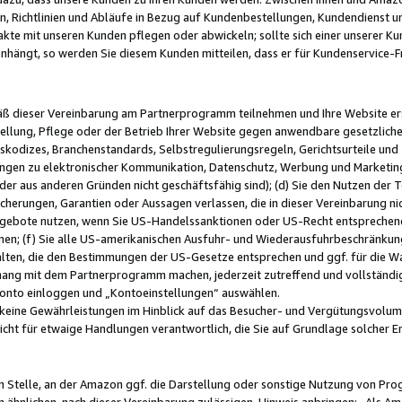
, Richtlinien und Abläufe in Bezug auf Kundenbestellungen, Kundendienst 
kte mit unseren Kunden pflegen oder abwickeln; sollte sich einer unserer Ku
nhängt, so werden Sie diesem Kunden mitteilen, dass er für Kundenservic
emäß dieser Vereinbarung am Partnerprogramm teilnehmen und Ihre Website er
ellung, Pflege oder der Betrieb Ihrer Website gegen anwendbare gesetzlich
skodizes, Branchenstandards, Selbstregulierungsregeln, Gerichtsurteile und 
ngen zu elektronischer Kommunikation, Datenschutz, Werbung und Marketing)
 oder aus anderen Gründen nicht geschäftsfähig sind); (d) Sie den Nutzen de
cherungen, Garantien oder Aussagen verlassen, die in dieser Vereinbarung nich
gebote nutzen, wenn Sie US-Handelssanktionen oder US-Recht entsprechen
men; (f) Sie alle US-amerikanischen Ausfuhr- und Wiederausfuhrbeschränkun
ten, die den Bestimmungen der US-Gesetze entsprechen und ggf. für die Wa
hang mit dem Partnerprogramm machen, jederzeit zutreffend und vollständig 
 Konto einloggen und „Kontoeinstellungen“ auswählen.
keine Gewährleistungen im Hinblick auf das Besucher- und Vergütungsvolu
icht für etwaige Handlungen verantwortlich, die Sie auf Grundlage solcher
en Stelle, an der Amazon ggf. die Darstellung oder sonstige Nutzung von Pr
 ähnlichen, nach dieser Vereinbarung zulässigen, Hinweis anbringen: „Als Ama