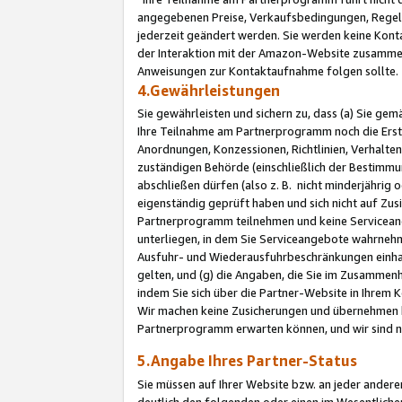
angegebenen Preise, Verkaufsbedingungen, Regeln
jederzeit geändert werden. Sie werden keine Konta
der Interaktion mit der Amazon-Website zusamme
Anweisungen zur Kontaktaufnahme folgen sollte.
4.Gewährleistungen
Sie gewährleisten und sichern zu, dass (a) Sie g
Ihre Teilnahme am Partnerprogramm noch die Erst
Anordnungen, Konzessionen, Richtlinien, Verhalten
zuständigen Behörde (einschließlich der Bestimmu
abschließen dürfen (also z. B. nicht minderjährig
eigenständig geprüft haben und sich nicht auf Zusi
Partnerprogramm teilnehmen und keine Servicean
unterliegen, in dem Sie Serviceangebote wahrneh
Ausfuhr- und Wiederausfuhrbeschränkungen einhal
gelten, und (g) die Angaben, die Sie im Zusammen
indem Sie sich über die Partner-Website in Ihrem
Wir machen keine Zusicherungen und übernehmen 
Partnerprogramm erwarten können, und wir sind n
5.Angabe Ihres Partner-Status
Sie müssen auf Ihrer Website bzw. an jeder ander
deutlich den folgenden oder einen im Wesentlichen