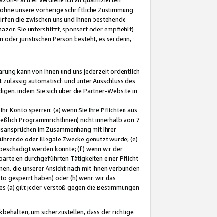
ohne unsere vorherige schriftliche Zustimmung
ürfen die zwischen uns und Ihnen bestehende
mazon Sie unterstützt, sponsert oder empfiehlt)
oder juristischen Person besteht, es sei denn,
arung kann von Ihnen und uns jederzeit ordentlich
t zulässig automatisch und unter Ausschluss des
gen, indem Sie sich über die Partner-Website in
hr Konto sperren: (a) wenn Sie Ihre Pflichten aus
eßlich Programmrichtlinien) nicht innerhalb von 7
ngsansprüchen im Zusammenhang mit Ihrer
ührende oder illegale Zwecke genutzt wurde; (e)
eschädigt werden könnte; (f) wenn wir der
rteien durchgeführten Tätigkeiten einer Pflicht
nen, die unserer Ansicht nach mit Ihnen verbunden
nto gesperrt haben) oder (h) wenn wir das
 (a) gilt jeder Verstoß gegen die Bestimmungen
ehalten, um sicherzustellen, dass der richtige