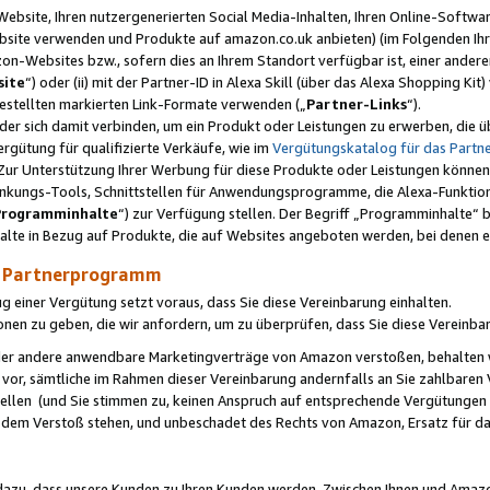
ebsite, Ihren nutzergenerierten Social Media-Inhalten, Ihren Online-Softwar
ebsite verwenden und Produkte auf amazon.co.uk anbieten) (im Folgenden Ihr
-Websites bzw., sofern dies an Ihrem Standort verfügbar ist, einer ander
ite
“) oder (ii) mit der Partner-ID in Alexa Skill (über das Alexa Shopping Ki
estellten markierten Link-Formate verwenden („
Partner-Links
“).
oder sich damit verbinden, um ein Produkt oder Leistungen zu erwerben, di
gütung für qualifizierte Verkäufe, wie im
Vergütungskatalog für das Part
Zur Unterstützung Ihrer Werbung für diese Produkte oder Leistungen können w
linkungs-Tools, Schnittstellen für Anwendungsprogramme, die Alexa-Funktion
Programminhalte
“) zur Verfügung stellen. Der Begriff „Programminhalte“ be
halte in Bezug auf Produkte, die auf Websites angeboten werden, bei denen 
as Partnerprogramm
einer Vergütung setzt voraus, dass Sie diese Vereinbarung einhalten.
ionen zu geben, die wir anfordern, um zu überprüfen, dass Sie diese Vereinba
oder andere anwendbare Marketingverträge von Amazon verstoßen, behalten w
 vor, sämtliche im Rahmen dieser Vereinbarung andernfalls an Sie zahlbare
tellen (und Sie stimmen zu, keinen Anspruch auf entsprechende Vergütungen
 dem Verstoß stehen, und unbeschadet des Rechts von Amazon, Ersatz für 
azu, dass unsere Kunden zu Ihren Kunden werden. Zwischen Ihnen und Amaz