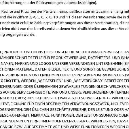
ge Stornierungen oder Rücksendungen zu berücksichtigen).
 Rechte und Pflichten der Parteien, einschließlich aller im Zusammenhang m
 die in Ziffern 3, 4, 5, 6, 7, 8, 10 und 11 dieser Vereinbarung sowie die in
er noch nicht erfüllte Zahlungsverpflichtungen aus dieser Vereinbarung, die
arteien nicht von den bereits entstandenen Verbindlichkeiten aus dieser Ver
gung begangen wurde.
 PRODUKTE UND DIENSTLEISTUNGEN, DIE AUF DER AMAZON-WEBSITE AN
GRAMMIERSCHNITTSTELLE FÜR PRODUKTWERBUNG, DATENFEEDS UND INH
-NAMEN, MARKEN UND LOGOS UNSERER VERBUNDENEN UNTERNEHMEN (EIN
IONEN, MATERIAL, DATEN, BILDER, TEXTE UND SONSTIGE GEWERBLICHE 
EREN VERBUNDENEN UNTERNEHMEN ODER LIZENZGEBERN IM RAHMEN DES 
NGEBOTE
“), WERDEN „WIE BESEHEN“ UND „WIE VERFÜGBAR“ BEREITGEST
CHERUNGEN ODER ÜBERNEHMEN GEWÄHRLEISTUNGEN GLEICH WELCHER AR
ZUG AUF DIE SERVICEANGEBOTE. WIR UND UNSERE VERBUNDENEN UNTERNEH
ANGEBOTE AUS; DIES SCHLIESST ETWAIGE STILLSCHWEIGENDE GEWÄHRLE
LITÄT, EIGNUNG FÜR EINEN BESTIMMTEN VERWENDUNGSZWECK, NICHTVER
OGENHEITEN, DEM ÜBLICHEN GESCHÄFTSVERKEHR, DER LEISTUNG ODER H
 BESCHAFFENHEIT, MERKMALE, FUNKTIONEN, DEN LEISTUNGSUMFANG ODER
VERBUNDENEN UNTERNEHMEN ODER LIZENZGEBER GEWÄHRLEISTEN, DASS D
HGÄNGIG BZW. AUF BESTIMMTE ART UND WEISE FUNKTIONIEREN WERDEN 