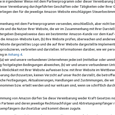
e in irgendeiner Weise mit dem Partnerprogramm oder dieser Vereinbarung (ei
ieser Vereinbarung durchgeführten Geschäften oder Tätigkeiten oder Ihrer 
liegen den für die jeweilige Amazon-Website einschlägigen Steuerbestim
mmenhang mit dem Partnerprogramm versenden, einschließlich, aber nicht be
site und die Nutzer Ihrer Website, die wir im Zusammenhang mit Ihrer Darst
itergeben (beispielsweise dass ein bestimmter Amazon-Kunde vor dem Kauf
uf die Amazon-Website kam, (b) Ihre Website prüfen, überwachen und anderwei
r Website dargestelltes Logo und die auf Ihrer Website dargestellte Impleme
reproduzieren, verbreiten und darstellen. Informationen darüber, wie wir per
ng in
Anhang 4
.
 (a) wir und unsere verbundenen Unternehmen jederzeit (mittelbar oder unmit
ng festgelegten Bedingungen abweichen, (b) wir und unsere verbundenen Unte
 Ähnlichkeit mit Ihrer Website aufweisen bzw. mit Ihrer Website im Wettbewer
barung durchzusetzen, keinen Verzicht auf unser Recht darstellt, die betrof
liche Festlegungen, Aktualisierungen, Handlungen und Zustimmungen, die wi
enommen bzw. erteilt werden und nur wirksam sind, wenn sie schriftlich dur
stimmung von Amazon dürfen Sie diese Vereinbarung weder Kraft Gesetzes no
die Parteien und deren jeweilige Rechtsnachfolger und Abtretungsempfänger 
ngsempfängern durchsetzbar und kommt diesen zugute.