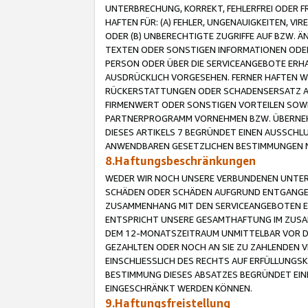
UNTERBRECHUNG, KORREKT, FEHLERFREI ODER 
HAFTEN FÜR: (A) FEHLER, UNGENAUIGKEITEN, 
ODER (B) UNBERECHTIGTE ZUGRIFFE AUF BZW. 
TEXTEN ODER SONSTIGEN INFORMATIONEN ODER 
PERSON ODER ÜBER DIE SERVICEANGEBOTE ERHA
AUSDRÜCKLICH VORGESEHEN. FERNER HAFTEN 
RÜCKERSTATTUNGEN ODER SCHADENSERSATZ AU
FIRMENWERT ODER SONSTIGEN VORTEILEN SOWIE
PARTNERPROGRAMM VORNEHMEN BZW. ÜBERNEHM
DIESES ARTIKELS 7 BEGRÜNDET EINEN AUSSCH
ANWENDBAREN GESETZLICHEN BESTIMMUNGEN 
8.Haftungsbeschränkungen
WEDER WIR NOCH UNSERE VERBUNDENEN UNTERN
SCHÄDEN ODER SCHÄDEN AUFGRUND ENTGANGENE
ZUSAMMENHANG MIT DEN SERVICEANGEBOTEN EN
ENTSPRICHT UNSERE GESAMTHAFTUNG IM ZUSAM
DEM 12-MONATSZEITRAUM UNMITTELBAR VOR DE
GEZAHLTEN ODER NOCH AN SIE ZU ZAHLENDEN V
EINSCHLIESSLICH DES RECHTS AUF ERFÜLLUNGS
BESTIMMUNG DIESES ABSATZES BEGRÜNDET EI
EINGESCHRÄNKT WERDEN KÖNNEN.
9.Haftungsfreistellung