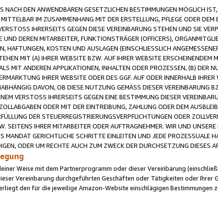
 NACH DEN ANWENDBAREN GESETZLICHEN BESTIMMUNGEN MÖGLICH IST, S
MITTELBAR IM ZUSAMMENHANG MIT DER ERSTELLUNG, PFLEGE ODER DEM BE
ERSTOSS IHRERSEITS GEGEN DIESE VEREINBARUNG STEHEN UND SIE VERP
UND DEREN MITARBEITER, FUNKTIONSTRÄGER (OFFICERS), ORGANMITGLI
N, HAFTUNGEN, KOSTEN UND AUSLAGEN (EINSCHLIESSLICH ANGEMESSENE
HEN MIT (A) IHRER WEBSITE BZW. AUF IHRER WEBSITE ERSCHEINENDEM M
LS MIT ANDEREN APPLIKATIONEN, INHALTEN ODER PROZESSEN, (B) DER 
RMARKTUNG IHRER WEBSITE ODER DES GGF. AUF ODER INNERHALB IHRER W
ABHÄNGIG DAVON, OB DIESE NUTZUNG GEMÄSS DIESER VEREINBARUNG B
EINEM VERSTOSS IHRERSEITS GEGEN EINE BESTIMMUNG DIESER VEREINBARU
D ZOLLABGABEN ODER MIT DER EINTREIBUNG, ZAHLUNG ODER DEM AUSBLEI
FÜLLUNG DER STEUERREGISTRIERUNGSVERPFLICHTUNGEN ODER ZOLLVERPF
W. SEITENS IHRER MITARBEITER ODER AUFTRAGNEHMER. WIR UND UNSERE
ES MANDAT GERICHTLICHE SCHRITTE EINLEITEN UND JEDE PROZESSUALE 
GEN, ODER UM RECHTE AUCH ZUM ZWECK DER DURCHSETZUNG DIESES AR
ilegung
endeiner Weise mit dem Partnerprogramm oder dieser Vereinbarung (einschließl
ieser Vereinbarung durchgeführten Geschäften oder Tätigkeiten oder Ihrer 
iegt den für die jeweilige Amazon-Website einschlägigen Bestimmungen z