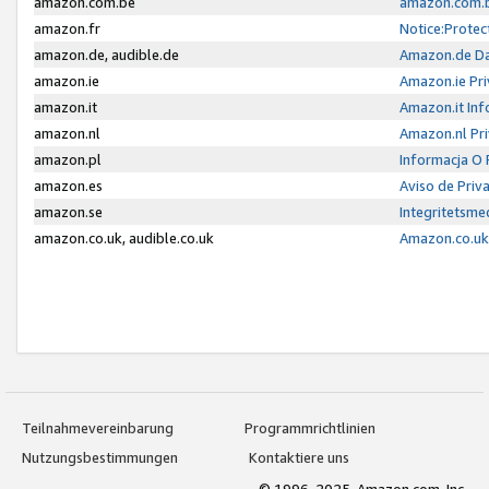
amazon.com.be
amazon.com.b
amazon.fr
Notice:Protec
amazon.de, audible.de
Amazon.de Da
amazon.ie
Amazon.ie Pri
amazon.it
Amazon.it Inf
amazon.nl
Amazon.nl Pri
amazon.pl
Informacja O
amazon.es
Aviso de Priv
amazon.se
Integritetsm
amazon.co.uk, audible.co.uk
Amazon.co.uk 
Teilnahmevereinbarung
Programmrichtlinien
Nutzungsbestimmungen
Kontaktiere uns