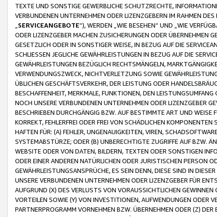
TEXTE UND SONSTIGE GEWERBLICHE SCHUTZRECHTE, INFORMATIONE
VERBUNDENEN UNTERNEHMEN ODER LIZENZGEBERN IM RAHMEN DES
„
SERVICEANGEBOTE
“), WERDEN „WIE BESEHEN“ UND „WIE VERFÜ
ODER LIZENZGEBER MACHEN ZUSICHERUNGEN ODER ÜBERNEHMEN GEW
GESETZLICH ODER IN SONSTIGER WEISE, IN BEZUG AUF DIE SERVI
SCHLIESSEN JEGLICHE GEWÄHRLEISTUNGEN IN BEZUG AUF DIE SERVI
GEWÄHRLEISTUNGEN BEZÜGLICH RECHTSMÄNGELN, MARKTGÄNGIGKEIT
VERWENDUNGSZWECK, NICHTVERLETZUNG SOWIE GEWÄHRLEISTUNGEN 
ÜBLICHEN GESCHÄFTSVERKEHR, DER LEISTUNG ODER HANDELSBRÄUCH
BESCHAFFENHEIT, MERKMALE, FUNKTIONEN, DEN LEISTUNGSUMFANG 
NOCH UNSERE VERBUNDENEN UNTERNEHMEN ODER LIZENZGEBER GEWÄ
BESCHRIEBEN DURCHGÄNGIG BZW. AUF BESTIMMTE ART UND WEISE
KORREKT, FEHLERFREI ODER FREI VON SCHÄDLICHEN KOMPONENTEN
HAFTEN FÜR: (A) FEHLER, UNGENAUIGKEITEN, VIREN, SCHADSOFTW
SYSTEMABSTÜRZE; ODER (B) UNBERECHTIGTE ZUGRIFFE AUF BZW. 
WEBSITE ODER VON DATEN, BILDERN, TEXTEN ODER SONSTIGEN INF
ODER EINER ANDEREN NATÜRLICHEN ODER JURISTISCHEN PERSON OD
GEWÄHRLEISTUNGSANSPRÜCHE, ES SEIN DENN, DIESE SIND IN DIES
UNSERE VERBUNDENEN UNTERNEHMEN ODER LIZENZGEBER FÜR EN
AUFGRUND (X) DES VERLUSTS VON VORAUSSICHTLICHEN GEWINNEN
VORTEILEN SOWIE (Y) VON INVESTITIONEN, AUFWENDUNGEN ODER VE
PARTNERPROGRAMM VORNEHMEN BZW. ÜBERNEHMEN ODER (Z) DER 