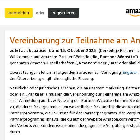
Anmelden
Registrieren
oder
Vereinbarung zur Teilnahme am 
zuletzt aktualisiert am
:
15. Oktober 2025
(Derzeitige Partner - 
Willkommen auf Amazons Partner-Website (die „
Partner-Website
“)
genannten Amazon-Gesellschaften („
Amazon
“ oder „
uns
“ oder ähnli
Übersetzungen stehen in folgenden Sprachen zur Verfügung :
Englisch
,
den Übersetzungen gilt die englische Fassung.
Natürliche oder juristische Personen, die an unserem Marketing-Partn
oder ein „
Partner
“), müssen die Vereinbarung zur Teilnahme am Ama
Ihrer Anmeldung auf bzw. Nutzung der Partner-Website stimmen Sie die
zu, die durch Bezugnahme einen wesentlichen Bestandteil dieser Verei
Partnerprogramm, die IP-Lizenz für das Partnerprogramm, den Vergütu
Partnerprogramm). Inhalte, die du auf der Website Amazon.com veröffe
des Verbots von Kundenrezensionen, die gegen eine Vergütung erstellt, 
durch.