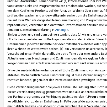
und SMS-Nachrichten. Ferner dürfen wir (a) Informationen über Ihre We
von Partner-Links und Programminhalten erhalten überwachen, aufzei
vor dem Kauf eines Produkts auf der Amazon-Website über einen auf Ih
prüfen, überwachen und anderweitig untersuchen, um die Einhaltung dies
die auf Ihrer Website dargestellte Implementierung von Programminhalt
reproduzieren, verbreiten und darstellen. Informationen darüber, wie w
Amazon-Datenschutzerklärung in
Anhang 4
.
Sie bestätigen und sind damit einverstanden, dass (a) wir und unsere 
(Traffic) anregen können, zu Bedingungen, die von den in dieser Vere
Unternehmen jederzeit (unmittelbar oder mittelbar) Websites oder Appl
Ihrer Website im Wettbewerb stehen, (c) ein Versäumnis unsererseits, I
Verzicht auf unser Recht darstellt, die betroffene oder eine andere B
Aktualisierungen, Handlungen und Zustimmungen, die wir ggf. im Rahme
vorgenommen bzw. erteilt werden und nur wirksam sind, wenn sie schri
Ohne die ausdrückliche vorherige schriftliche Zustimmung von Amazon
abtreten. Vorbehaltlich dieser Einschränkung ist diese Vereinbarung f
rechtlich bindend, gegenüber den Parteien und ihren jeweiligen Rech
Diese Vereinbarung umfasst die jeweils aktuellste Fassung aller Richtli
dieser Vereinbarung Bezug genommen wird und alle anderen Richtlinie
des Partnerprogramms zur Verfügung gestellt werden („
Programmric
verpflichten sich zu deren Einhaltung. Im Falle von Widersprüchen zwi
maßgeblich. Im Falle von Widersprüchen zwischen dieser Vereinbarun