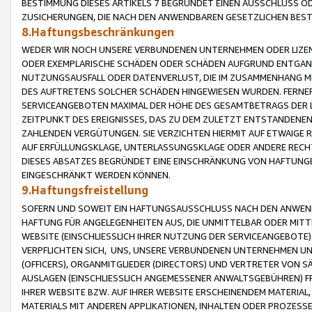
BESTIMMUNG DIESES ARTIKELS 7 BEGRÜNDET EINEN AUSSCHLUSS 
ZUSICHERUNGEN, DIE NACH DEN ANWENDBAREN GESETZLICHEN BE
8.Haftungsbeschränkungen
WEDER WIR NOCH UNSERE VERBUNDENEN UNTERNEHMEN ODER LIZEN
ODER EXEMPLARISCHE SCHÄDEN ODER SCHÄDEN AUFGRUND ENTGANG
NUTZUNGSAUSFALL ODER DATENVERLUST, DIE IM ZUSAMMENHANG MI
DES AUFTRETENS SOLCHER SCHÄDEN HINGEWIESEN WURDEN. FERN
SERVICEANGEBOTEN MAXIMAL DER HÖHE DES GESAMTBETRAGS DER 
ZEITPUNKT DES EREIGNISSES, DAS ZU DEM ZULETZT ENTSTANDENE
ZAHLENDEN VERGÜTUNGEN. SIE VERZICHTEN HIERMIT AUF ETWAIGE 
AUF ERFÜLLUNGSKLAGE, UNTERLASSUNGSKLAGE ODER ANDERE RECHT
DIESES ABSATZES BEGRÜNDET EINE EINSCHRÄNKUNG VON HAFTUNG
EINGESCHRÄNKT WERDEN KÖNNEN.
9.Haftungsfreistellung
SOFERN UND SOWEIT EIN HAFTUNGSAUSSCHLUSS NACH DEN ANWENDB
HAFTUNG FÜR ANGELEGENHEITEN AUS, DIE UNMITTELBAR ODER MITT
WEBSITE (EINSCHLIESSLICH IHRER NUTZUNG DER SERVICEANGEBOTE)
VERPFLICHTEN SICH, UNS, UNSERE VERBUNDENEN UNTERNEHMEN UN
(OFFICERS), ORGANMITGLIEDER (DIRECTORS) UND VERTRETER VON 
AUSLAGEN (EINSCHLIESSLICH ANGEMESSENER ANWALTSGEBÜHREN) FR
IHRER WEBSITE BZW. AUF IHRER WEBSITE ERSCHEINENDEM MATERIAL
MATERIALS MIT ANDEREN APPLIKATIONEN, INHALTEN ODER PROZESSE