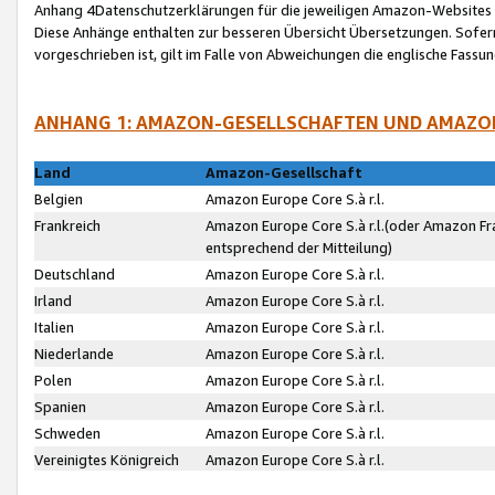
Anhang 4Datenschutzerklärungen für die jeweiligen Amazon-Websites
Diese Anhänge enthalten zur besseren Übersicht Übersetzungen. Sofe
vorgeschrieben ist, gilt im Falle von Abweichungen die englische Fass
ANHANG 1: AMAZON-GESELLSCHAFTEN UND AMAZO
Land
Amazon-Gesellschaft
Belgien
Amazon Europe Core S.à r.l.
Frankreich
Amazon Europe Core S.à r.l.(oder Amazon Fr
entsprechend der Mitteilung)
Deutschland
Amazon Europe Core S.à r.l.
Irland
Amazon Europe Core S.à r.l.
Italien
Amazon Europe Core S.à r.l.
Niederlande
Amazon Europe Core S.à r.l.
Polen
Amazon Europe Core S.à r.l.
Spanien
Amazon Europe Core S.à r.l.
Schweden
Amazon Europe Core S.à r.l.
Vereinigtes Königreich
Amazon Europe Core S.à r.l.