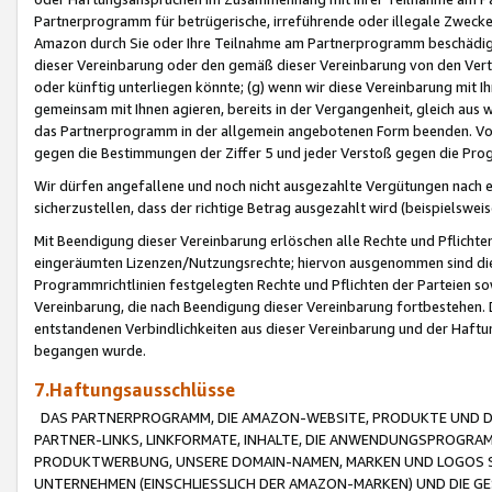
Partnerprogramm für betrügerische, irreführende oder illegale Zwecke
Amazon durch Sie oder Ihre Teilnahme am Partnerprogramm beschädig
dieser Vereinbarung oder den gemäß dieser Vereinbarung von den Vertr
oder künftig unterliegen könnte; (g) wenn wir diese Vereinbarung mit I
gemeinsam mit Ihnen agieren, bereits in der Vergangenheit, gleich aus
das Partnerprogramm in der allgemein angebotenen Form beenden. Vors
gegen die Bestimmungen der Ziffer 5 und jeder Verstoß gegen die Prog
Wir dürfen angefallene und noch nicht ausgezahlte Vergütungen nach 
sicherzustellen, dass der richtige Betrag ausgezahlt wird (beispielsw
Mit Beendigung dieser Vereinbarung erlöschen alle Rechte und Pflichte
eingeräumten Lizenzen/Nutzungsrechte; hiervon ausgenommen sind die in 
Programmrichtlinien festgelegten Rechte und Pflichten der Parteien sow
Vereinbarung, die nach Beendigung dieser Vereinbarung fortbestehen. D
entstandenen Verbindlichkeiten aus dieser Vereinbarung und der Haft
begangen wurde.
7.Haftungsausschlüsse
DAS PARTNERPROGRAMM, DIE AMAZON-WEBSITE, PRODUKTE UND DI
PARTNER-LINKS, LINKFORMATE, INHALTE, DIE ANWENDUNGSPROGR
PRODUKTWERBUNG, UNSERE DOMAIN-NAMEN, MARKEN UND LOGOS S
UNTERNEHMEN (EINSCHLIESSLICH DER AMAZON-MARKEN) UND DIE GE