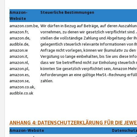
Amazon-
Steuerliche Bestimmungen
Website
amazon.com.be,
Wir dürfen in Bezug auf Beträge, auf deren Auszahlun
amazon.fr,
vornehmen, zu denen wir gesetzlich verpflichtet sind
amazon.de,
stellen die vollständige Zahlung und Abgeltung der 
audible.de,
gelegentlich steuerlich relevante Informationen von I
amazon.ie
Anfrage nicht vorlegen, können wir (kumulativ zu de
amazon.it,
Vergütung so lange einbehalten, bis Sie uns diese Inf
amazon.nl,
dass wir Sie betreffend nicht zur Einholung steuerlich 
amazon.pl,
könnten Sie gesetzlich verpflichtet sein, Amazon Meh
amazon.es,
Anforderungen an eine gültige MwSt.-Rechnung erfüllt
amazon.se,
zahlen.
amazon.co.uk,
audible.co.uk
ANHANG 4: DATENSCHUTZERKLÄRUNG FÜR DIE JEWE
Amazon-Website
Datenschutz