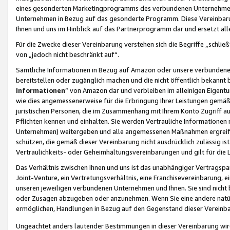
eines gesonderten Marketingprogramms des verbundenen Unternehmens
Unternehmen in Bezug auf das gesonderte Programm. Diese Vereinbarung
Ihnen und uns im Hinblick auf das Partnerprogramm dar und ersetzt al
Für die Zwecke dieser Vereinbarung verstehen sich die Begriffe „schließ
von „jedoch nicht beschränkt auf“.
Sämtliche Informationen in Bezug auf Amazon oder unsere verbunde
bereitstellen oder zugänglich machen und die nicht öffentlich bekannt bz
Informationen
“ von Amazon dar und verbleiben im alleinigen Eigent
wie dies angemessenerweise für die Erbringung Ihrer Leistungen gemäß d
juristischen Personen, die im Zusammenhang mit Ihrem Konto Zugriff au
Pflichten kennen und einhalten. Sie werden Vertrauliche Informationen 
Unternehmen) weitergeben und alle angemessenen Maßnahmen ergreifen
schützen, die gemäß dieser Vereinbarung nicht ausdrücklich zulässig is
Vertraulichkeits- oder Geheimhaltungsvereinbarungen und gilt für die
Das Verhältnis zwischen Ihnen und uns ist das unabhängiger Vertragspa
Joint-Venture, ein Vertretungsverhältnis, eine Franchisevereinbarung, 
unseren jeweiligen verbundenen Unternehmen und Ihnen. Sie sind ni
oder Zusagen abzugeben oder anzunehmen. Wenn Sie eine andere natürli
ermöglichen, Handlungen in Bezug auf den Gegenstand dieser Vereinbar
Ungeachtet anders lautender Bestimmungen in dieser Vereinbarung wird