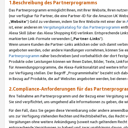
1.Beschreibung des Partnerprogramms
Das Partnerprogramm ermöglicht Ihnen, mit Ihrer Website, Ihren nutzer
(nur verfügbar für Partner, die eine Partner-ID für die Amazon UK We
„
Website
“) Geld zu verdienen, indem Sie Ihre Website mit einer der in
ist, einer anderen im
Vergütungskatalog für das Partnerprogramm
enth
Alexa Skill (über das Alexa Shopping Kit) verlinken. Entsprechende Lin
markierten Link-Formate verwenden („
Partner-Links
“).
Wenn unsere Kunden die Partner-Links anklicken oder sich damit verbi
angeboten werden, oder andere Handlungen vornehmen, können Sie eine
Partnerprogramm
näher beschrieben (und vorbehaltlich der dort festg
Produkte oder Leistungen können wir Ihnen Daten, Bilder, Texte, Linkfo
für Anwendungsprogramme, die Alexa-Funktionalität und weitere Inf
zur Verfügung stellen. Der Begriff „Programminhalte“ bezieht sich dabe
in Bezug auf Produkte, die auf Websites angeboten werden, bei denen 
2.Compliance-Anforderungen für das Partnerprog
Ihre Teilnahme am Partnerprogramm und der Bezug einer Vergütung setz
Sie sind verpflichtet, uns umgehend alle Informationen zu geben, die w
Für den Fall, dass Sie gegen diese Vereinbarung oder andere anwendba
uns zur Verfügung stehenden Rechten und Rechtsbehelfen, das Recht vo
Vergütungen ohne weitere Ankündigung (soweit nach geltendem Recht z
entsprechende Vergütungen zu haben) und zwar unabhängig davon, ob 