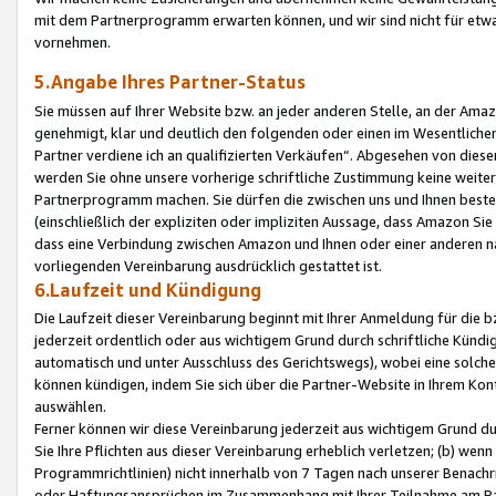
mit dem Partnerprogramm erwarten können, und wir sind nicht für etwa
vornehmen.
5.Angabe Ihres Partner-Status
Sie müssen auf Ihrer Website bzw. an jeder anderen Stelle, an der Am
genehmigt, klar und deutlich den folgenden oder einen im Wesentlichen
Partner verdiene ich an qualifizierten Verkäufen“. Abgesehen von die
werden Sie ohne unsere vorherige schriftliche Zustimmung keine weite
Partnerprogramm machen. Sie dürfen die zwischen uns und Ihnen best
(einschließlich der expliziten oder impliziten Aussage, dass Amazon Si
dass eine Verbindung zwischen Amazon und Ihnen oder einer anderen natü
vorliegenden Vereinbarung ausdrücklich gestattet ist.
6.Laufzeit und Kündigung
Die Laufzeit dieser Vereinbarung beginnt mit Ihrer Anmeldung für die 
jederzeit ordentlich oder aus wichtigem Grund durch schriftliche Kündi
automatisch und unter Ausschluss des Gerichtswegs), wobei eine solch
können kündigen, indem Sie sich über die Partner-Website in Ihrem Ko
auswählen.
Ferner können wir diese Vereinbarung jederzeit aus wichtigem Grund dur
Sie Ihre Pflichten aus dieser Vereinbarung erheblich verletzen; (b) wen
Programmrichtlinien) nicht innerhalb von 7 Tagen nach unserer Benachr
oder Haftungsansprüchen im Zusammenhang mit Ihrer Teilnahme am Pa