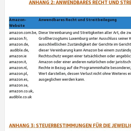
ANHANG 2: ANWENDBARES RECHT UND STRE
Amazon-
Anwendbares Recht und Streitbeilegung
Website
amazon.com.be,
Diese Vereinbarung und Streitigkeiten aller Art, die 
amazon.fr,
Großherzogtums Luxemburg unter Ausschluss seiner Kol
amazon.de,
ausschließlichen Zuständigkeit der Gerichte im Geri
audible.de,
dieser Vereinbarung kann Amazon bei einem zuständig
amazon.ie
Rechtsschutz wegen einer tatsächlichen oder angebli
amazon.it,
Amazon oder einer anderen natürlichen oder juristisc
amazon.nl,
Rechte in Bezug auf die Programminhalte besonderer,
amazon.pl,
Wert darstellen, dessen Verlust nicht ohne Weiteres e
amazon.es,
ausgeglichen werden kann.
amazon.se,
amazon.co.uk,
audible.co.uk
ANHANG 3: STEUERBESTIMMUNGEN FÜR DIE JEWEIL