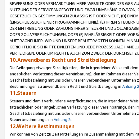
BEWERBUNG ODER VERMARKTUNG IHRER WEBSITE ODER DES GGF. AUF 
NUTZUNG DER SERVICEANGEBOTE UND ZWAR UNABHÄNGIG DAVON, O
GESETZLICHEN BESTIMMUNGEN ZULÄSSIG IST ODER NICHT, (D) EINE
(EINSCHLIESSLICH EINER PROGRAMMRICHTLINIE), (E) IHREN STEUER
DER EINTREIBUNG ODER ZAHLUNG IHRER STEUERN UND ZOLLABGAB
ODER ZOLLVERPFLICHTUNGEN, ODER (F) FAHRLÄSSIGKEIT ODER VORS
AUFTRAGNEHMER. WIR UND UNSERE BEAUFTRAGTEN KÖNNEN IM NAME
GERICHTLICHE SCHRITTE EINLEITEN UND JEDE PROZESSUALE HAND
VERTEIDIGEN, ODER UM RECHTE AUCH ZUM ZWECK DER DURCHSETZU
10.Anwendbares Recht und Streitbeilegung
Die Beilegung etwaiger Streitigkeiten, die in irgendeiner Weise mit de
angeblichen Verletzung dieser Vereinbarung), den im Rahmen dieser Ve
Geschäftsbeziehung mit uns oder unseren verbundenen Unternehmen zu
Bestimmungen zu anwendbarem Recht und Streitbeilegung in
Anhang 
11.Steuern
Steuern und damit verbundene Verpflichtungen, die in irgendeiner Wei
tatsächlichen oder angeblichen Verletzung dieser Vereinbarung), den 
Geschäftsbeziehung mit uns oder unseren verbundenen Unternehmen z
Steuerbestimmungen in
Anhang 3
.
12.Weitere Bestimmungen
Wir können von Zeit zu Zeit Mitteilungen im Zusammenhang mit dem Par