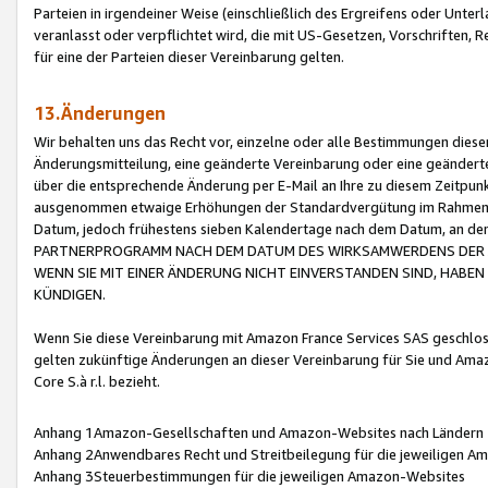
Parteien in irgendeiner Weise (einschließlich des Ergreifens oder Unt
veranlasst oder verpflichtet wird, die mit US-Gesetzen, Vorschriften,
für eine der Parteien dieser Vereinbarung gelten.
13.Änderungen
Wir behalten uns das Recht vor, einzelne oder alle Bestimmungen diese
Änderungsmitteilung, eine geänderte Vereinbarung oder eine geänderte 
über die entsprechende Änderung per E-Mail an Ihre zu diesem Zeitpun
ausgenommen etwaige Erhöhungen der Standardvergütung im Rahmen
Datum, jedoch frühestens sieben Kalendertage nach dem Datum, an de
PARTNERPROGRAMM NACH DEM DATUM DES WIRKSAMWERDENS DER Ä
WENN SIE MIT EINER ÄNDERUNG NICHT EINVERSTANDEN SIND, HABEN S
KÜNDIGEN.
Wenn Sie diese Vereinbarung mit Amazon France Services SAS geschlo
gelten zukünftige Änderungen an dieser Vereinbarung für Sie und Ama
Core S.à r.l. bezieht.
Anhang 1Amazon-Gesellschaften und Amazon-Websites nach Ländern
Anhang 2Anwendbares Recht und Streitbeilegung für die jeweiligen 
Anhang 3Steuerbestimmungen für die jeweiligen Amazon-Websites