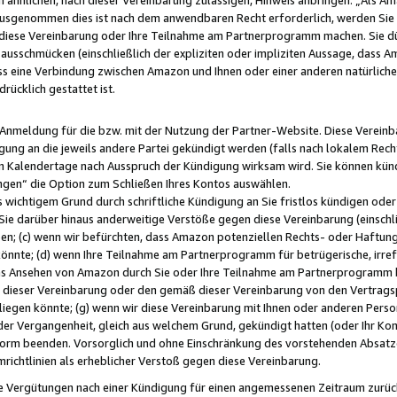
usgenommen dies ist nach dem anwendbaren Recht erforderlich, werden Sie 
f diese Vereinbarung oder Ihre Teilnahme am Partnerprogramm machen. Sie d
usschmücken (einschließlich der expliziten oder impliziten Aussage, dass A
 eine Verbindung zwischen Amazon und Ihnen oder einer anderen natürlichen 
rücklich gestattet ist.
r Anmeldung für die bzw. mit der Nutzung der Partner-Website. Diese Vereinb
gung an die jeweils andere Partei gekündigt werden (falls nach lokalem Rech
n Kalendertage nach Ausspruch der Kündigung wirksam wird. Sie können kündi
ngen“ die Option zum Schließen Ihres Kontos auswählen.
 wichtigem Grund durch schriftliche Kündigung an Sie fristlos kündigen oder I
 Sie darüber hinaus anderweitige Verstöße gegen diese Vereinbarung (einschli
ben; (c) wenn wir befürchten, dass Amazon potenziellen Rechts- oder Haftu
nnte; (d) wenn Ihre Teilnahme am Partnerprogramm für betrügerische, irref
das Ansehen von Amazon durch Sie oder Ihre Teilnahme am Partnerprogramm b
ieser Vereinbarung oder den gemäß dieser Vereinbarung von den Vertragspa
liegen könnte; (g) wenn wir diese Vereinbarung mit Ihnen oder anderen Perso
 der Vergangenheit, gleich aus welchem Grund, gekündigt hatten (oder Ihr Ko
rm beenden. Vorsorglich und ohne Einschränkung des vorstehenden Absatzes
richtlinien als erheblicher Verstoß gegen diese Vereinbarung.
e Vergütungen nach einer Kündigung für einen angemessenen Zeitraum zurückb