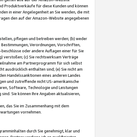
und Produktverkäufe für diese Kunden und können
nden in einer Angelegenheit an Sie wenden, die mit
e-Fragen den auf der Amazon-Website angegebenen
stellen, pflegen und betreiben werden; (b) weder
e Bestimmungen, Verordnungen, Vorschriften,
-beschlüsse oder andere Auflagen einer für Sie
 verstoßen; (c) Sie rechtswirksam Verträge
r Teilnahme am Partnerprogramm für sich selbst
t ausdrücklich enthalten sind; (e) Sie nicht am
den Handelssanktionen eines anderen Landes
gen und zutreffende nicht US-amerikanische
ren, Software, Technologie und Leistungen
sind. Sie können Ihre Angaben aktualisieren,
men, das Sie im Zusammenhang mit dem
 Erwartungen vornehmen.
ogramminhalten durch Sie genehmigt, klar und
zon-Partner verdiene ich an qualifizierten