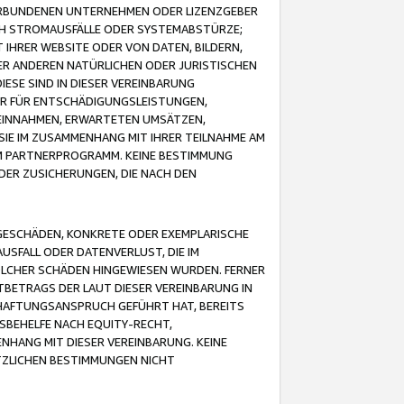
VERBUNDENEN UNTERNEHMEN ODER LIZENZGEBER
ICH STROMAUSFÄLLE ODER SYSTEMABSTÜRZE;
IHRER WEBSITE ODER VON DATEN, BILDERN,
ER ANDEREN NATÜRLICHEN ODER JURISTISCHEN
ESE SIND IN DIESER VEREINBARUNG
R FÜR ENTSCHÄDIGUNGSLEISTUNGEN,
EINNAHMEN, ERWARTETEN UMSÄTZEN,
SIE IM ZUSAMMENHANG MIT IHRER TEILNAHME AM
M PARTNERPROGRAMM. KEINE BESTIMMUNG
DER ZUSICHERUNGEN, DIE NACH DEN
GESCHÄDEN, KONKRETE ODER EXEMPLARISCHE
SFALL ODER DATENVERLUST, DIE IM
OLCHER SCHÄDEN HINGEWIESEN WURDEN. FERNER
BETRAGS DER LAUT DIESER VEREINBARUNG IN
HAFTUNGSANSPRUCH GEFÜHRT HAT, BEREITS
SBEHELFE NACH EQUITY-RECHT,
NHANG MIT DIESER VEREINBARUNG. KEINE
TZLICHEN BESTIMMUNGEN NICHT