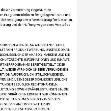
it dieser Vereinbarung eingeräumten
 den Programmrichtlinien festgelegten Rechte und
 nach Beendigung dieser Vereinbarung fortbestehen.
einbarung und der Haftung wegen eines Verstoßes
GEBOTEN WERDEN, SOWIE PARTNER-LINKS,
ALTE VON PRODUKTWERBUNG, UNSERE DOMAIN-
SCHLIESSLICH DER AMAZON-MARKEN) UND DIE
SCHUTZRECHTE, INFORMATIONEN UND INHALTE,
PARTNERPROGRAMMS BEREITGESTELLT ODER
ELLT. WEDER WIR NOCH UNSERE VERBUNDENEN
T, OB AUSDRÜCKLICH, STILLSCHWEIGEND,
MEN UND LIZENZGEBER SCHLIESSEN JEGLICHE
ISTUNGEN BEZÜGLICH RECHTSMÄNGELN,
LETZUNG SOWIE GEWÄHRLEISTUNGEN EIN, DIE
ANDELSBRÄUCHEN ERGEBEN. WIR KÖNNEN EIN
 DIE GELTUNG EINES SERVICE-ANGEBOTS
IE SERVICEANGEBOTE WEITERHIN
ODER DASS DIESE ANGEBOTE OHNE