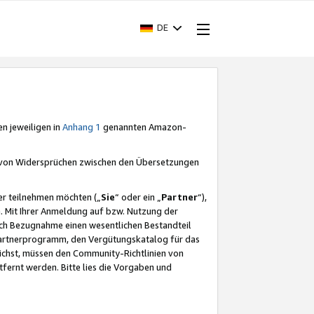
DE
en jeweiligen in
Anhang 1
genannten Amazon-
e von Widersprüchen zwischen den Übersetzungen
er teilnehmen möchten („
Sie
“ oder ein „
Partner
“),
. Mit Ihrer Anmeldung auf bzw. Nutzung der
durch Bezugnahme einen wesentlichen Bestandteil
 Partnerprogramm, den Vergütungskatalog für das
ichst, müssen den Community-Richtlinien von
fernt werden. Bitte lies die Vorgaben und