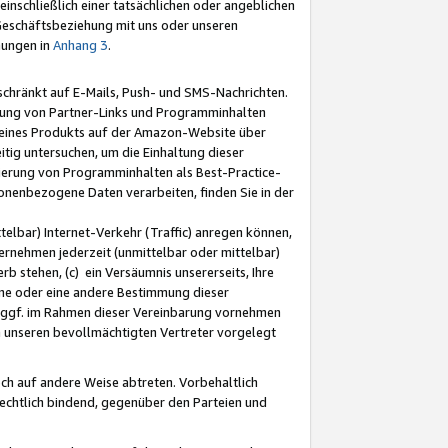
nschließlich einer tatsächlichen oder angeblichen
Geschäftsbeziehung mit uns oder unseren
mungen in
Anhang 3
.
schränkt auf E-Mails, Push- und SMS-Nachrichten.
ellung von Partner-Links und Programminhalten
 eines Produkts auf der Amazon-Website über
tig untersuchen, um die Einhaltung dieser
ntierung von Programminhalten als Best-Practice-
sonenbezogene Daten verarbeiten, finden Sie in der
telbar) Internet-Verkehr (Traffic) anregen können,
rnehmen jederzeit (unmittelbar oder mittelbar)
b stehen, (c) ein Versäumnis unsererseits, Ihre
fene oder eine andere Bestimmung dieser
r ggf. im Rahmen dieser Vereinbarung vornehmen
ch unseren bevollmächtigten Vertreter vorgelegt
ch auf andere Weise abtreten. Vorbehaltlich
rechtlich bindend, gegenüber den Parteien und