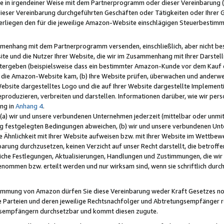
e in irgendeiner Weise mit dem Partnerprogramm oder dieser Vereinbarung (ei
ieser Vereinbarung durchgeführten Geschäften oder Tätigkeiten oder Ihrer 
liegen den für die jeweilige Amazon-Website einschlägigen Steuerbestim
mmenhang mit dem Partnerprogramm versenden, einschließlich, aber nicht be
site und die Nutzer Ihrer Website, die wir im Zusammenhang mit Ihrer Darst
itergeben (beispielsweise dass ein bestimmter Amazon-Kunde vor dem Kauf
uf die Amazon-Website kam, (b) Ihre Website prüfen, überwachen und anderwei
r Website dargestelltes Logo und die auf Ihrer Website dargestellte Impleme
reproduzieren, verbreiten und darstellen. Informationen darüber, wie wir per
ng in
Anhang 4
.
 (a) wir und unsere verbundenen Unternehmen jederzeit (mittelbar oder unmit
ng festgelegten Bedingungen abweichen, (b) wir und unsere verbundenen Unte
 Ähnlichkeit mit Ihrer Website aufweisen bzw. mit Ihrer Website im Wettbewer
barung durchzusetzen, keinen Verzicht auf unser Recht darstellt, die betrof
liche Festlegungen, Aktualisierungen, Handlungen und Zustimmungen, die wi
enommen bzw. erteilt werden und nur wirksam sind, wenn sie schriftlich dur
stimmung von Amazon dürfen Sie diese Vereinbarung weder Kraft Gesetzes no
die Parteien und deren jeweilige Rechtsnachfolger und Abtretungsempfänger 
ngsempfängern durchsetzbar und kommt diesen zugute.