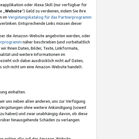
eapplikation oder Alexa Skill (nur verfügbar für
e „
Website
“) Geld zu verdienen, indem Sie Ihre
en im
Vergütungskatalog für das Partnerprogramm
t) verlinken. Entsprechende Links müssen dieser
e über die Amazon-Website angeboten werden, oder
nerprogramm
näher beschrieben (und vorbehaltlich
ir Ihnen Daten, Bilder, Texte, Linkformate,
alität und weitere Informationen im
zieht sich dabei ausdrücklich nicht auf Daten,
es sich nicht um eine Amazon-Website handelt.
rung einhalten.
ir uns neben allen anderen, uns zur Verfügung
n Vergütungen ohne weitere Ankündigung (soweit
 zu haben) und zwar unabhängig davon, ob diese
darüber hinausgehende Schäden zu verlangen.
on gelten alle auf der Amazon-Website