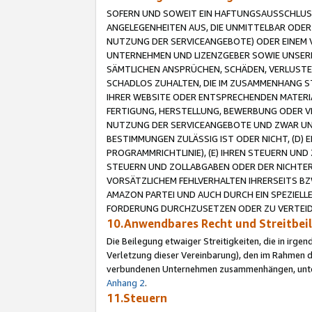
SOFERN UND SOWEIT EIN HAFTUNGSAUSSCHLUSS
ANGELEGENHEITEN AUS, DIE UNMITTELBAR ODER 
NUTZUNG DER SERVICEANGEBOTE) ODER EINEM V
UNTERNEHMEN UND LIZENZGEBER SOWIE UNSERE 
SÄMTLICHEN ANSPRÜCHEN, SCHÄDEN, VERLUSTE
SCHADLOS ZUHALTEN, DIE IM ZUSAMMENHANG STE
IHRER WEBSITE ODER ENTSPRECHENDEN MATERIA
FERTIGUNG, HERSTELLUNG, BEWERBUNG ODER VE
NUTZUNG DER SERVICEANGEBOTE UND ZWAR UN
BESTIMMUNGEN ZULÄSSIG IST ODER NICHT, (D) 
PROGRAMMRICHTLINIE), (E) IHREN STEUERN UN
STEUERN UND ZOLLABGABEN ODER DER NICHTER
VORSÄTZLICHEM FEHLVERHALTEN IHRERSEITS BZ
AMAZON PARTEI UND AUCH DURCH EIN SPEZIELL
FORDERUNG DURCHZUSETZEN ODER ZU VERTEIDI
10.Anwendbares Recht und Streitbe
Die Beilegung etwaiger Streitigkeiten, die in irg
Verletzung dieser Vereinbarung), den im Rahmen d
verbundenen Unternehmen zusammenhängen, unterl
Anhang 2
.
11.Steuern