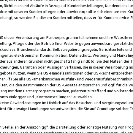
, Richtlinien und Abläufe in Bezug auf Kundenbestellungen, Kundendienst 
kte mit unseren Kunden pflegen oder abwickeln; sollte sich einer unserer Ku
nhängt, so werden Sie diesem Kunden mitteilen, dass er für Kundenservic
emäß dieser Vereinbarung am Partnerprogramm teilnehmen und Ihre Website er
ellung, Pflege oder der Betrieb Ihrer Website gegen anwendbare gesetzlich
skodizes, Branchenstandards, Selbstregulierungsregeln, Gerichtsurteile und 
ngen zu elektronischer Kommunikation, Datenschutz, Werbung und Marketing)
 oder aus anderen Gründen nicht geschäftsfähig sind); (d) Sie den Nutzen de
cherungen, Garantien oder Aussagen verlassen, die in dieser Vereinbarung nich
gebote nutzen, wenn Sie US-Handelssanktionen oder US-Recht entsprechen
men; (f) Sie alle US-amerikanischen Ausfuhr- und Wiederausfuhrbeschränkun
ten, die den Bestimmungen der US-Gesetze entsprechen und ggf. für die Wa
hang mit dem Partnerprogramm machen, jederzeit zutreffend und vollständig 
 Konto einloggen und „Kontoeinstellungen“ auswählen.
keine Gewährleistungen im Hinblick auf das Besucher- und Vergütungsvolu
icht für etwaige Handlungen verantwortlich, die Sie auf Grundlage solcher
en Stelle, an der Amazon ggf. die Darstellung oder sonstige Nutzung von Pr
 ähnlichen, nach dieser Vereinbarung zulässigen, Hinweis anbringen: „Als Ama