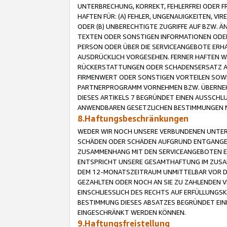
UNTERBRECHUNG, KORREKT, FEHLERFREI ODER 
HAFTEN FÜR: (A) FEHLER, UNGENAUIGKEITEN, 
ODER (B) UNBERECHTIGTE ZUGRIFFE AUF BZW. 
TEXTEN ODER SONSTIGEN INFORMATIONEN ODER 
PERSON ODER ÜBER DIE SERVICEANGEBOTE ERHA
AUSDRÜCKLICH VORGESEHEN. FERNER HAFTEN 
RÜCKERSTATTUNGEN ODER SCHADENSERSATZ AU
FIRMENWERT ODER SONSTIGEN VORTEILEN SOWIE
PARTNERPROGRAMM VORNEHMEN BZW. ÜBERNEHM
DIESES ARTIKELS 7 BEGRÜNDET EINEN AUSSCH
ANWENDBAREN GESETZLICHEN BESTIMMUNGEN 
8.Haftungsbeschränkungen
WEDER WIR NOCH UNSERE VERBUNDENEN UNTERN
SCHÄDEN ODER SCHÄDEN AUFGRUND ENTGANGENE
ZUSAMMENHANG MIT DEN SERVICEANGEBOTEN EN
ENTSPRICHT UNSERE GESAMTHAFTUNG IM ZUSAM
DEM 12-MONATSZEITRAUM UNMITTELBAR VOR DE
GEZAHLTEN ODER NOCH AN SIE ZU ZAHLENDEN V
EINSCHLIESSLICH DES RECHTS AUF ERFÜLLUNGS
BESTIMMUNG DIESES ABSATZES BEGRÜNDET EI
EINGESCHRÄNKT WERDEN KÖNNEN.
9.Haftungsfreistellung