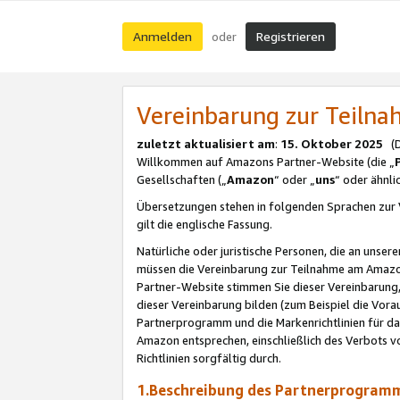
Anmelden
Registrieren
oder
Vereinbarung zur Teil
zuletzt aktualisiert am
:
15. Oktober 2025
(De
Willkommen auf Amazons Partner-Website (die „
Gesellschaften („
Amazon
“ oder „
uns
“ oder ähnl
Übersetzungen stehen in folgenden Sprachen zur 
gilt die englische Fassung.
Natürliche oder juristische Personen, die an uns
müssen die Vereinbarung zur Teilnahme am Amaz
Partner-Website stimmen Sie dieser Vereinbarung,
dieser Vereinbarung bilden (zum Beispiel die Vo
Partnerprogramm und die Markenrichtlinien für da
Amazon entsprechen, einschließlich des Verbots vo
Richtlinien sorgfältig durch.
1.Beschreibung des Partnerprogra