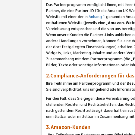
Das Partnerprogramm ermöglicht Ihnen, mit Ihrer W
Partner, die eine Partner-ID für die Amazon UK W
Website mit einer der in
Anhang 1
genannten Amazon
enthaltenen Website (jeweils eine „
Amazon-Webs
Vereinbarung entsprechen und die von uns bereitg
Wenn unsere Kunden die Partner-Links anklicken 
andere Handlungen vornehmen, können Sie eine Ver
der dort festgelegten Einschränkungen) erhalten. 
Widgets, Links, Marketing-Inhalte und andere Ver
Zusammenhang mit dem Partnerprogramm (die „
Bilder, Texte oder sonstige Informationen oder In
2.Compliance-Anforderungen für d
Ihre Teilnahme am Partnerprogramm und der Bezug 
Sie sind verpflichtet, uns umgehend alle Informat
Für den Fall, dass Sie gegen diese Vereinbarung 
stehenden Rechten und Rechtsbehelfen, das Recht
nach geltendem Recht zulässig) dauerhaft einzus
unmittelbar oder mittelbar im Zusammenhang mit
3.Amazon-Kunden
Ihre Teilnahme am Partnerprogramm führt nicht d