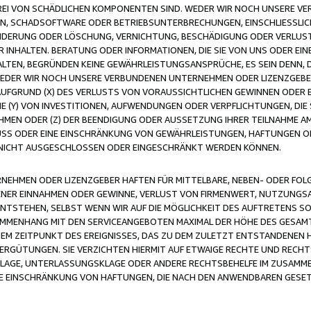
FREI VON SCHÄDLICHEN KOMPONENTEN SIND. WEDER WIR NOCH UNSERE 
VIREN, SCHADSOFTWARE ODER BETRIEBSUNTERBRECHUNGEN, EINSCHLIESSL
ÄNDERUNG ODER LÖSCHUNG, VERNICHTUNG, BESCHÄDIGUNG ODER VERLUST 
INHALTEN. BERATUNG ODER INFORMATIONEN, DIE SIE VON UNS ODER EIN
LTEN, BEGRÜNDEN KEINE GEWÄHRLEISTUNGSANSPRÜCHE, ES SEIN DENN, DI
WEDER WIR NOCH UNSERE VERBUNDENEN UNTERNEHMEN ODER LIZENZGEBE
FGRUND (X) DES VERLUSTS VON VORAUSSICHTLICHEN GEWINNEN ODER 
 (Y) VON INVESTITIONEN, AUFWENDUNGEN ODER VERPFLICHTUNGEN, DIE 
EN ODER (Z) DER BEENDIGUNG ODER AUSSETZUNG IHRER TEILNAHME A
LUSS ODER EINE EINSCHRÄNKUNG VON GEWÄHRLEISTUNGEN, HAFTUNGEN O
NICHT AUSGESCHLOSSEN ODER EINGESCHRÄNKT WERDEN KÖNNEN.
EHMEN ODER LIZENZGEBER HAFTEN FÜR MITTELBARE, NEBEN- ODER FOL
R EINNAHMEN ODER GEWINNE, VERLUST VON FIRMENWERT, NUTZUNGSAU
TSTEHEN, SELBST WENN WIR AUF DIE MÖGLICHKEIT DES AUFTRETENS S
MENHANG MIT DEN SERVICEANGEBOTEN MAXIMAL DER HÖHE DES GESAMT
M ZEITPUNKT DES EREIGNISSES, DAS ZU DEM ZULETZT ENTSTANDENEN 
ERGÜTUNGEN. SIE VERZICHTEN HIERMIT AUF ETWAIGE RECHTE UND RECHT
KLAGE, UNTERLASSUNGSKLAGE ODER ANDERE RECHTSBEHELFE IM ZUSAMME
NE EINSCHRÄNKUNG VON HAFTUNGEN, DIE NACH DEN ANWENDBAREN GESE