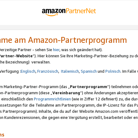
nahme am Amazon-Partnerprogramm
rzeitige Partner - sehen Sie
hier
, was sich geändert hat).
Partner-Website
“). Hier können Sie Ihre Marketing-Partner-Beziehung zu d
iche Bezeichnung) verwalten.
Verfügung :
Englisch
,
Französisch
,
Italienisch
,
Spanisch
und
Polnisch
. Im Fall
erem Marketing-Partner-Programm (das „
Partnerprogramm
“) teilnehmen od
on-Partnerprogramm (diese „
Vereinbarung
“) ohne Änderungen akzeptieren
 einschließlich den
Programmrichtlinien
(wie in Ziffer 12 definiert) zu, die 
raussetzungen für die Teilnahme am Partnerprogramm, die IP-Lizenz für das
s Partnerprogramm). Inhalte, die du auf der Website Amazon.com veröffentl
n Kundenrezensionen, die gegen eine Vergütung erstellt, bearbeitet oder ent
mms