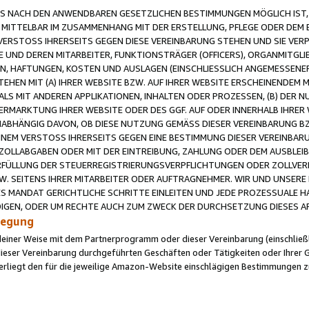
 NACH DEN ANWENDBAREN GESETZLICHEN BESTIMMUNGEN MÖGLICH IST, S
MITTELBAR IM ZUSAMMENHANG MIT DER ERSTELLUNG, PFLEGE ODER DEM BE
ERSTOSS IHRERSEITS GEGEN DIESE VEREINBARUNG STEHEN UND SIE VERP
UND DEREN MITARBEITER, FUNKTIONSTRÄGER (OFFICERS), ORGANMITGLI
N, HAFTUNGEN, KOSTEN UND AUSLAGEN (EINSCHLIESSLICH ANGEMESSENE
HEN MIT (A) IHRER WEBSITE BZW. AUF IHRER WEBSITE ERSCHEINENDEM M
LS MIT ANDEREN APPLIKATIONEN, INHALTEN ODER PROZESSEN, (B) DER 
RMARKTUNG IHRER WEBSITE ODER DES GGF. AUF ODER INNERHALB IHRER W
ABHÄNGIG DAVON, OB DIESE NUTZUNG GEMÄSS DIESER VEREINBARUNG B
EINEM VERSTOSS IHRERSEITS GEGEN EINE BESTIMMUNG DIESER VEREINBARU
D ZOLLABGABEN ODER MIT DER EINTREIBUNG, ZAHLUNG ODER DEM AUSBLEI
FÜLLUNG DER STEUERREGISTRIERUNGSVERPFLICHTUNGEN ODER ZOLLVERPF
W. SEITENS IHRER MITARBEITER ODER AUFTRAGNEHMER. WIR UND UNSERE
ES MANDAT GERICHTLICHE SCHRITTE EINLEITEN UND JEDE PROZESSUALE 
GEN, ODER UM RECHTE AUCH ZUM ZWECK DER DURCHSETZUNG DIESES AR
ilegung
endeiner Weise mit dem Partnerprogramm oder dieser Vereinbarung (einschließl
ieser Vereinbarung durchgeführten Geschäften oder Tätigkeiten oder Ihrer 
iegt den für die jeweilige Amazon-Website einschlägigen Bestimmungen z