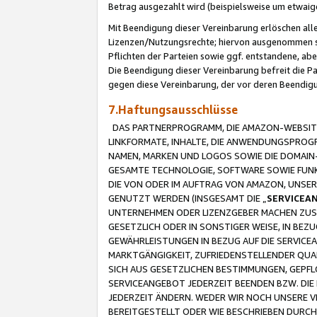
Betrag ausgezahlt wird (beispielsweise um etwai
Mit Beendigung dieser Vereinbarung erlöschen alle
Lizenzen/Nutzungsrechte; hiervon ausgenommen sind
Pflichten der Parteien sowie ggf. entstandene, ab
Die Beendigung dieser Vereinbarung befreit die P
gegen diese Vereinbarung, der vor deren Beendi
7.Haftungsausschlüsse
DAS PARTNERPROGRAMM, DIE AMAZON-WEBSITE,
LINKFORMATE, INHALTE, DIE ANWENDUNGSPRO
NAMEN, MARKEN UND LOGOS SOWIE DIE DOMAIN
GESAMTE TECHNOLOGIE, SOFTWARE SOWIE FUNKT
DIE VON ODER IM AUFTRAG VON AMAZON, UNS
GENUTZT WERDEN (INSGESAMT DIE „
SERVICEA
UNTERNEHMEN ODER LIZENZGEBER MACHEN ZUSI
GESETZLICH ODER IN SONSTIGER WEISE, IN BE
GEWÄHRLEISTUNGEN IN BEZUG AUF DIE SERVICE
MARKTGÄNGIGKEIT, ZUFRIEDENSTELLENDER QUA
SICH AUS GESETZLICHEN BESTIMMUNGEN, GEPFL
SERVICEANGEBOT JEDERZEIT BEENDEN BZW. DIE
JEDERZEIT ÄNDERN. WEDER WIR NOCH UNSERE 
BEREITGESTELLT ODER WIE BESCHRIEBEN DURC