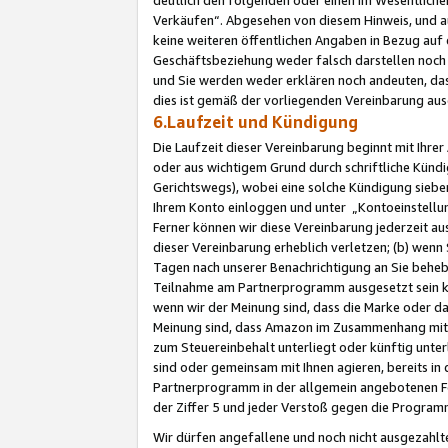
Verkäufen“. Abgesehen von diesem Hinweis, und a
keine weiteren öffentlichen Angaben in Bezug au
Geschäftsbeziehung weder falsch darstellen noch a
und Sie werden weder erklären noch andeuten, dass
dies ist gemäß der vorliegenden Vereinbarung ausd
6.Laufzeit und Kündigung
Die Laufzeit dieser Vereinbarung beginnt mit Ihre
oder aus wichtigem Grund durch schriftliche Kündi
Gerichtswegs), wobei eine solche Kündigung siebe
Ihrem Konto einloggen und unter „Kontoeinstellu
Ferner können wir diese Vereinbarung jederzeit aus
dieser Vereinbarung erheblich verletzen; (b) wenn
Tagen nach unserer Benachrichtigung an Sie behe
Teilnahme am Partnerprogramm ausgesetzt sein kö
wenn wir der Meinung sind, dass die Marke oder 
Meinung sind, dass Amazon im Zusammenhang mit d
zum Steuereinbehalt unterliegt oder künftig unter
sind oder gemeinsam mit Ihnen agieren, bereits in
Partnerprogramm in der allgemein angebotenen Fo
der Ziffer 5 und jeder Verstoß gegen die Programm
Wir dürfen angefallene und noch nicht ausgezahlt