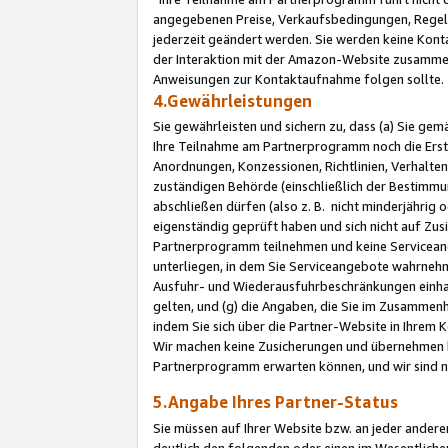
angegebenen Preise, Verkaufsbedingungen, Regeln
jederzeit geändert werden. Sie werden keine Konta
der Interaktion mit der Amazon-Website zusamme
Anweisungen zur Kontaktaufnahme folgen sollte.
4.Gewährleistungen
Sie gewährleisten und sichern zu, dass (a) Sie g
Ihre Teilnahme am Partnerprogramm noch die Erst
Anordnungen, Konzessionen, Richtlinien, Verhalten
zuständigen Behörde (einschließlich der Bestimmu
abschließen dürfen (also z. B. nicht minderjährig
eigenständig geprüft haben und sich nicht auf Zusi
Partnerprogramm teilnehmen und keine Servicean
unterliegen, in dem Sie Serviceangebote wahrneh
Ausfuhr- und Wiederausfuhrbeschränkungen einhal
gelten, und (g) die Angaben, die Sie im Zusammen
indem Sie sich über die Partner-Website in Ihrem
Wir machen keine Zusicherungen und übernehmen 
Partnerprogramm erwarten können, und wir sind n
5.Angabe Ihres Partner-Status
Sie müssen auf Ihrer Website bzw. an jeder ander
deutlich den folgenden oder einen im Wesentlichen