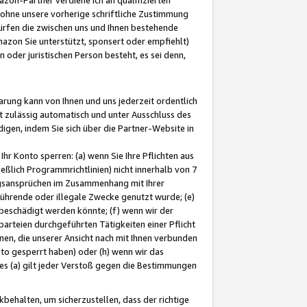
ohne unsere vorherige schriftliche Zustimmung
ürfen die zwischen uns und Ihnen bestehende
mazon Sie unterstützt, sponsert oder empfiehlt)
oder juristischen Person besteht, es sei denn,
arung kann von Ihnen und uns jederzeit ordentlich
t zulässig automatisch und unter Ausschluss des
gen, indem Sie sich über die Partner-Website in
hr Konto sperren: (a) wenn Sie Ihre Pflichten aus
eßlich Programmrichtlinien) nicht innerhalb von 7
ngsansprüchen im Zusammenhang mit Ihrer
ührende oder illegale Zwecke genutzt wurde; (e)
eschädigt werden könnte; (f) wenn wir der
rteien durchgeführten Tätigkeiten einer Pflicht
nen, die unserer Ansicht nach mit Ihnen verbunden
nto gesperrt haben) oder (h) wenn wir das
 (a) gilt jeder Verstoß gegen die Bestimmungen
ehalten, um sicherzustellen, dass der richtige