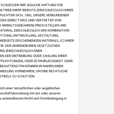
CHLIESSEN WIR JEGLICHE HAFTUNG FÜR
TRIEB IHRER WEBSITE (EINSCHLIESSLICH IHRER
FLICHTEN SICH, UNS, UNSERE VERBUNDENEN
EDER (DIRECTORS) UND VERTRETER VON
R ANWALTSGEBÜHREN) FREIZUSTELLEN UND
ATERIAL, EINSCHLIESSLICH DER KOMBINATION
NUTZUNG, ENTWICKLUNG, GESTALTUNG,
EBSEITE ERSCHEINENDEN MATERIALS, (C) IHRER
ZW. DEN ANWENDBAREN GESETZLICHEN
NG (EINSCHLIESSLICH EINER
BEN DER EINTREIBUNG ODER ZAHLUNG IHRER
LICHTUNGEN, ODER (F) FAHRLÄSSIGKEIT ODER
 BEAUFTRAGTEN KÖNNEN IM NAMEN EINER
HANDLUNG VORNEHMEN, UM EINE RECHTLICHE
TIKELS ZU SCHÜTZEN.
ich einer tatsächlichen oder angeblichen
Geschäftsbeziehung mit uns oder unseren
u anwendbarem Recht und Streitbeilegung in