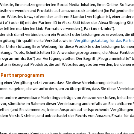
ebsite, Ihren nutzergenerierten Social Media-Inhalten, Ihren Online-Softwar
ebsite verwenden und Produkte auf amazon.co.uk anbieten) (im Folgenden Ihr
-Websites bzw., sofern dies an Ihrem Standort verfügbar ist, einer ander
ite
“) oder (ii) mit der Partner-ID in Alexa Skill (über das Alexa Shopping Ki
estellten markierten Link-Formate verwenden („
Partner-Links
“).
oder sich damit verbinden, um ein Produkt oder Leistungen zu erwerben, di
gütung für qualifizierte Verkäufe, wie im
Vergütungskatalog für das Part
Zur Unterstützung Ihrer Werbung für diese Produkte oder Leistungen können w
linkungs-Tools, Schnittstellen für Anwendungsprogramme, die Alexa-Funktion
Programminhalte
“) zur Verfügung stellen. Der Begriff „Programminhalte“ be
halte in Bezug auf Produkte, die auf Websites angeboten werden, bei denen 
as Partnerprogramm
einer Vergütung setzt voraus, dass Sie diese Vereinbarung einhalten.
ionen zu geben, die wir anfordern, um zu überprüfen, dass Sie diese Vereinba
oder andere anwendbare Marketingverträge von Amazon verstoßen, behalten w
 vor, sämtliche im Rahmen dieser Vereinbarung andernfalls an Sie zahlbare
tellen (und Sie stimmen zu, keinen Anspruch auf entsprechende Vergütungen
 dem Verstoß stehen, und unbeschadet des Rechts von Amazon, Ersatz für 
azu, dass unsere Kunden zu Ihren Kunden werden. Zwischen Ihnen und Amaz