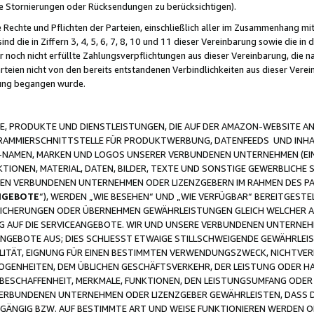
ge Stornierungen oder Rücksendungen zu berücksichtigen).
 Rechte und Pflichten der Parteien, einschließlich aller im Zusammenhang m
 die in Ziffern 3, 4, 5, 6, 7, 8, 10 und 11 dieser Vereinbarung sowie die in
er noch nicht erfüllte Zahlungsverpflichtungen aus dieser Vereinbarung, die
arteien nicht von den bereits entstandenen Verbindlichkeiten aus dieser Ver
gung begangen wurde.
 PRODUKTE UND DIENSTLEISTUNGEN, DIE AUF DER AMAZON-WEBSITE AN
GRAMMIERSCHNITTSTELLE FÜR PRODUKTWERBUNG, DATENFEEDS UND INH
-NAMEN, MARKEN UND LOGOS UNSERER VERBUNDENEN UNTERNEHMEN (EIN
IONEN, MATERIAL, DATEN, BILDER, TEXTE UND SONSTIGE GEWERBLICHE 
EREN VERBUNDENEN UNTERNEHMEN ODER LIZENZGEBERN IM RAHMEN DES 
NGEBOTE
“), WERDEN „WIE BESEHEN“ UND „WIE VERFÜGBAR“ BEREITGEST
CHERUNGEN ODER ÜBERNEHMEN GEWÄHRLEISTUNGEN GLEICH WELCHER AR
ZUG AUF DIE SERVICEANGEBOTE. WIR UND UNSERE VERBUNDENEN UNTERNEH
ANGEBOTE AUS; DIES SCHLIESST ETWAIGE STILLSCHWEIGENDE GEWÄHRLE
LITÄT, EIGNUNG FÜR EINEN BESTIMMTEN VERWENDUNGSZWECK, NICHTVER
OGENHEITEN, DEM ÜBLICHEN GESCHÄFTSVERKEHR, DER LEISTUNG ODER H
 BESCHAFFENHEIT, MERKMALE, FUNKTIONEN, DEN LEISTUNGSUMFANG ODER
VERBUNDENEN UNTERNEHMEN ODER LIZENZGEBER GEWÄHRLEISTEN, DASS D
HGÄNGIG BZW. AUF BESTIMMTE ART UND WEISE FUNKTIONIEREN WERDEN 