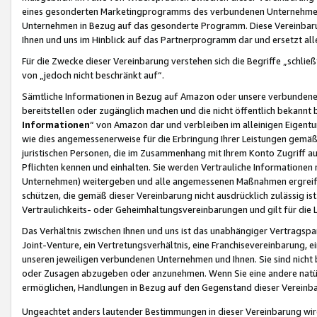
eines gesonderten Marketingprogramms des verbundenen Unternehmens
Unternehmen in Bezug auf das gesonderte Programm. Diese Vereinbarung
Ihnen und uns im Hinblick auf das Partnerprogramm dar und ersetzt al
Für die Zwecke dieser Vereinbarung verstehen sich die Begriffe „schließ
von „jedoch nicht beschränkt auf“.
Sämtliche Informationen in Bezug auf Amazon oder unsere verbunde
bereitstellen oder zugänglich machen und die nicht öffentlich bekannt bz
Informationen
“ von Amazon dar und verbleiben im alleinigen Eigent
wie dies angemessenerweise für die Erbringung Ihrer Leistungen gemäß d
juristischen Personen, die im Zusammenhang mit Ihrem Konto Zugriff au
Pflichten kennen und einhalten. Sie werden Vertrauliche Informationen 
Unternehmen) weitergeben und alle angemessenen Maßnahmen ergreifen
schützen, die gemäß dieser Vereinbarung nicht ausdrücklich zulässig is
Vertraulichkeits- oder Geheimhaltungsvereinbarungen und gilt für die
Das Verhältnis zwischen Ihnen und uns ist das unabhängiger Vertragspa
Joint-Venture, ein Vertretungsverhältnis, eine Franchisevereinbarung, 
unseren jeweiligen verbundenen Unternehmen und Ihnen. Sie sind ni
oder Zusagen abzugeben oder anzunehmen. Wenn Sie eine andere natürli
ermöglichen, Handlungen in Bezug auf den Gegenstand dieser Vereinbar
Ungeachtet anders lautender Bestimmungen in dieser Vereinbarung wird