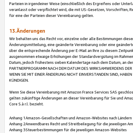
Parteien in irgendeiner Weise (einschließlich des Ergreifens oder Unt
veranlasst oder verpflichtet wird, die mit US-Gesetzen, Vorschriften,
für eine der Parteien dieser Vereinbarung gelten.
13.Änderungen
Wir behalten uns das Recht vor, einzelne oder alle Bestimmungen diese
Änderungsmitteilung, eine geänderte Vereinbarung oder eine geänderte 
über die entsprechende Änderung per E-Mail an Ihre zu diesem Zeitpun
ausgenommen etwaige Erhöhungen der Standardvergütung im Rahmen
Datum, jedoch frühestens sieben Kalendertage nach dem Datum, an de
PARTNERPROGRAMM NACH DEM DATUM DES WIRKSAMWERDENS DER Ä
WENN SIE MIT EINER ÄNDERUNG NICHT EINVERSTANDEN SIND, HABEN S
KÜNDIGEN.
Wenn Sie diese Vereinbarung mit Amazon France Services SAS geschlo
gelten zukünftige Änderungen an dieser Vereinbarung für Sie und Ama
Core S.à r.l. bezieht.
Anhang 1Amazon-Gesellschaften und Amazon-Websites nach Ländern
Anhang 2Anwendbares Recht und Streitbeilegung für die jeweiligen 
Anhang 3Steuerbestimmungen für die jeweiligen Amazon-Websites