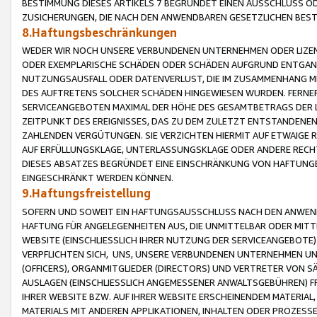
BESTIMMUNG DIESES ARTIKELS 7 BEGRÜNDET EINEN AUSSCHLUSS 
ZUSICHERUNGEN, DIE NACH DEN ANWENDBAREN GESETZLICHEN BE
8.Haftungsbeschränkungen
WEDER WIR NOCH UNSERE VERBUNDENEN UNTERNEHMEN ODER LIZEN
ODER EXEMPLARISCHE SCHÄDEN ODER SCHÄDEN AUFGRUND ENTGANG
NUTZUNGSAUSFALL ODER DATENVERLUST, DIE IM ZUSAMMENHANG MI
DES AUFTRETENS SOLCHER SCHÄDEN HINGEWIESEN WURDEN. FERN
SERVICEANGEBOTEN MAXIMAL DER HÖHE DES GESAMTBETRAGS DER 
ZEITPUNKT DES EREIGNISSES, DAS ZU DEM ZULETZT ENTSTANDENE
ZAHLENDEN VERGÜTUNGEN. SIE VERZICHTEN HIERMIT AUF ETWAIGE 
AUF ERFÜLLUNGSKLAGE, UNTERLASSUNGSKLAGE ODER ANDERE RECHT
DIESES ABSATZES BEGRÜNDET EINE EINSCHRÄNKUNG VON HAFTUNG
EINGESCHRÄNKT WERDEN KÖNNEN.
9.Haftungsfreistellung
SOFERN UND SOWEIT EIN HAFTUNGSAUSSCHLUSS NACH DEN ANWENDB
HAFTUNG FÜR ANGELEGENHEITEN AUS, DIE UNMITTELBAR ODER MITT
WEBSITE (EINSCHLIESSLICH IHRER NUTZUNG DER SERVICEANGEBOTE)
VERPFLICHTEN SICH, UNS, UNSERE VERBUNDENEN UNTERNEHMEN UN
(OFFICERS), ORGANMITGLIEDER (DIRECTORS) UND VERTRETER VON 
AUSLAGEN (EINSCHLIESSLICH ANGEMESSENER ANWALTSGEBÜHREN) FR
IHRER WEBSITE BZW. AUF IHRER WEBSITE ERSCHEINENDEM MATERIAL
MATERIALS MIT ANDEREN APPLIKATIONEN, INHALTEN ODER PROZESSE