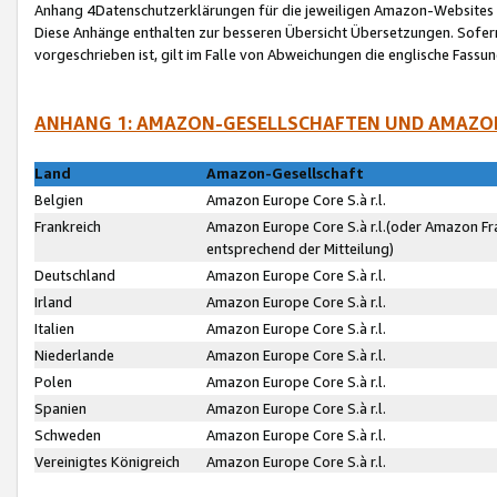
Anhang 4Datenschutzerklärungen für die jeweiligen Amazon-Websites
Diese Anhänge enthalten zur besseren Übersicht Übersetzungen. Sofe
vorgeschrieben ist, gilt im Falle von Abweichungen die englische Fass
ANHANG 1: AMAZON-GESELLSCHAFTEN UND AMAZO
Land
Amazon-Gesellschaft
Belgien
Amazon Europe Core S.à r.l.
Frankreich
Amazon Europe Core S.à r.l.(oder Amazon Fr
entsprechend der Mitteilung)
Deutschland
Amazon Europe Core S.à r.l.
Irland
Amazon Europe Core S.à r.l.
Italien
Amazon Europe Core S.à r.l.
Niederlande
Amazon Europe Core S.à r.l.
Polen
Amazon Europe Core S.à r.l.
Spanien
Amazon Europe Core S.à r.l.
Schweden
Amazon Europe Core S.à r.l.
Vereinigtes Königreich
Amazon Europe Core S.à r.l.