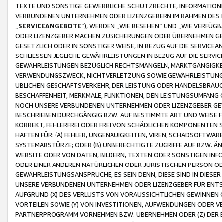
TEXTE UND SONSTIGE GEWERBLICHE SCHUTZRECHTE, INFORMATIONE
VERBUNDENEN UNTERNEHMEN ODER LIZENZGEBERN IM RAHMEN DES
„
SERVICEANGEBOTE
“), WERDEN „WIE BESEHEN“ UND „WIE VERFÜ
ODER LIZENZGEBER MACHEN ZUSICHERUNGEN ODER ÜBERNEHMEN GEW
GESETZLICH ODER IN SONSTIGER WEISE, IN BEZUG AUF DIE SERVI
SCHLIESSEN JEGLICHE GEWÄHRLEISTUNGEN IN BEZUG AUF DIE SERVI
GEWÄHRLEISTUNGEN BEZÜGLICH RECHTSMÄNGELN, MARKTGÄNGIGKEIT
VERWENDUNGSZWECK, NICHTVERLETZUNG SOWIE GEWÄHRLEISTUNGEN 
ÜBLICHEN GESCHÄFTSVERKEHR, DER LEISTUNG ODER HANDELSBRÄUCH
BESCHAFFENHEIT, MERKMALE, FUNKTIONEN, DEN LEISTUNGSUMFANG 
NOCH UNSERE VERBUNDENEN UNTERNEHMEN ODER LIZENZGEBER GEWÄ
BESCHRIEBEN DURCHGÄNGIG BZW. AUF BESTIMMTE ART UND WEISE
KORREKT, FEHLERFREI ODER FREI VON SCHÄDLICHEN KOMPONENTEN
HAFTEN FÜR: (A) FEHLER, UNGENAUIGKEITEN, VIREN, SCHADSOFTW
SYSTEMABSTÜRZE; ODER (B) UNBERECHTIGTE ZUGRIFFE AUF BZW. 
WEBSITE ODER VON DATEN, BILDERN, TEXTEN ODER SONSTIGEN INF
ODER EINER ANDEREN NATÜRLICHEN ODER JURISTISCHEN PERSON OD
GEWÄHRLEISTUNGSANSPRÜCHE, ES SEIN DENN, DIESE SIND IN DIES
UNSERE VERBUNDENEN UNTERNEHMEN ODER LIZENZGEBER FÜR EN
AUFGRUND (X) DES VERLUSTS VON VORAUSSICHTLICHEN GEWINNEN
VORTEILEN SOWIE (Y) VON INVESTITIONEN, AUFWENDUNGEN ODER VE
PARTNERPROGRAMM VORNEHMEN BZW. ÜBERNEHMEN ODER (Z) DER 