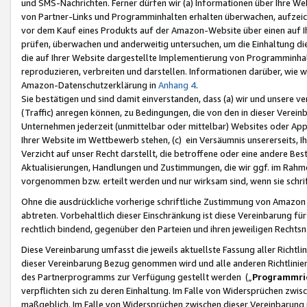
und SMS-Nachrichten. Ferner dürfen wir (a) Informationen über Ihre We
von Partner-Links und Programminhalten erhalten überwachen, aufzei
vor dem Kauf eines Produkts auf der Amazon-Website über einen auf Ih
prüfen, überwachen und anderweitig untersuchen, um die Einhaltung dies
die auf Ihrer Website dargestellte Implementierung von Programminhalt
reproduzieren, verbreiten und darstellen. Informationen darüber, wie w
Amazon-Datenschutzerklärung in
Anhang 4
.
Sie bestätigen und sind damit einverstanden, dass (a) wir und unsere 
(Traffic) anregen können, zu Bedingungen, die von den in dieser Vere
Unternehmen jederzeit (unmittelbar oder mittelbar) Websites oder Appl
Ihrer Website im Wettbewerb stehen, (c) ein Versäumnis unsererseits, I
Verzicht auf unser Recht darstellt, die betroffene oder eine andere B
Aktualisierungen, Handlungen und Zustimmungen, die wir ggf. im Rahme
vorgenommen bzw. erteilt werden und nur wirksam sind, wenn sie schri
Ohne die ausdrückliche vorherige schriftliche Zustimmung von Amazon
abtreten. Vorbehaltlich dieser Einschränkung ist diese Vereinbarung f
rechtlich bindend, gegenüber den Parteien und ihren jeweiligen Rech
Diese Vereinbarung umfasst die jeweils aktuellste Fassung aller Richtli
dieser Vereinbarung Bezug genommen wird und alle anderen Richtlinie
des Partnerprogramms zur Verfügung gestellt werden („
Programmric
verpflichten sich zu deren Einhaltung. Im Falle von Widersprüchen zwi
maßgeblich. Im Falle von Widersprüchen zwischen dieser Vereinbarun