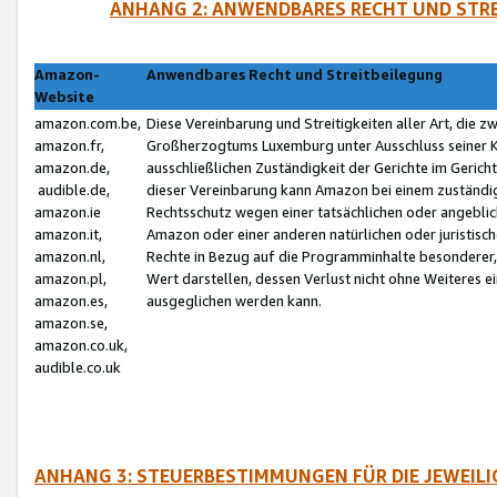
ANHANG 2: ANWENDBARES RECHT UND STRE
Amazon-
Anwendbares Recht und Streitbeilegung
Website
amazon.com.be,
Diese Vereinbarung und Streitigkeiten aller Art, die 
amazon.fr,
Großherzogtums Luxemburg unter Ausschluss seiner Kol
amazon.de,
ausschließlichen Zuständigkeit der Gerichte im Geri
audible.de,
dieser Vereinbarung kann Amazon bei einem zuständig
amazon.ie
Rechtsschutz wegen einer tatsächlichen oder angebli
amazon.it,
Amazon oder einer anderen natürlichen oder juristisc
amazon.nl,
Rechte in Bezug auf die Programminhalte besonderer,
amazon.pl,
Wert darstellen, dessen Verlust nicht ohne Weiteres e
amazon.es,
ausgeglichen werden kann.
amazon.se,
amazon.co.uk,
audible.co.uk
ANHANG 3: STEUERBESTIMMUNGEN FÜR DIE JEWEIL