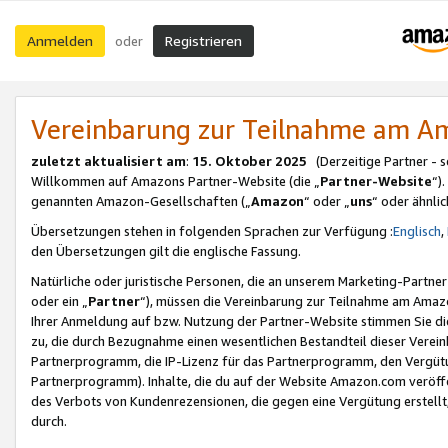
Anmelden
Registrieren
oder
Vereinbarung zur Teilnahme am 
zuletzt aktualisiert am
:
15. Oktober 2025
(Derzeitige Partner - 
Willkommen auf Amazons Partner-Website (die „
Partner-Website
“)
genannten Amazon-Gesellschaften („
Amazon
“ oder „
uns
“ oder ähnli
Übersetzungen stehen in folgenden Sprachen zur Verfügung :
Englisch
,
den Übersetzungen gilt die englische Fassung.
Natürliche oder juristische Personen, die an unserem Marketing-Partn
oder ein „
Partner
“), müssen die Vereinbarung zur Teilnahme am Ama
Ihrer Anmeldung auf bzw. Nutzung der Partner-Website stimmen Sie die
zu, die durch Bezugnahme einen wesentlichen Bestandteil dieser Verei
Partnerprogramm, die IP-Lizenz für das Partnerprogramm, den Vergütu
Partnerprogramm). Inhalte, die du auf der Website Amazon.com veröffe
des Verbots von Kundenrezensionen, die gegen eine Vergütung erstellt, 
durch.