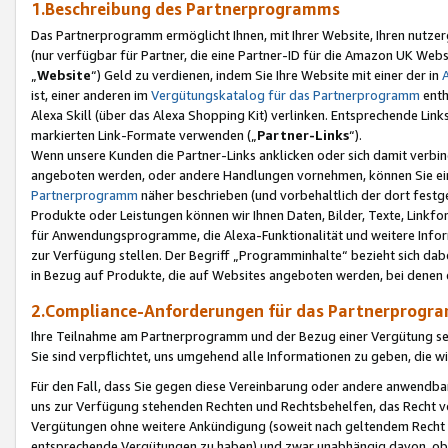
1.Beschreibung des Partnerprogramms
Das Partnerprogramm ermöglicht Ihnen, mit Ihrer Website, Ihren nutzer
(nur verfügbar für Partner, die eine Partner-ID für die Amazon UK We
„
Website
“) Geld zu verdienen, indem Sie Ihre Website mit einer der in
ist, einer anderen im
Vergütungskatalog für das Partnerprogramm
enth
Alexa Skill (über das Alexa Shopping Kit) verlinken. Entsprechende Lin
markierten Link-Formate verwenden („
Partner-Links
“).
Wenn unsere Kunden die Partner-Links anklicken oder sich damit verbi
angeboten werden, oder andere Handlungen vornehmen, können Sie eine
Partnerprogramm
näher beschrieben (und vorbehaltlich der dort festg
Produkte oder Leistungen können wir Ihnen Daten, Bilder, Texte, Linkfo
für Anwendungsprogramme, die Alexa-Funktionalität und weitere Inf
zur Verfügung stellen. Der Begriff „Programminhalte“ bezieht sich dabe
in Bezug auf Produkte, die auf Websites angeboten werden, bei denen 
2.Compliance-Anforderungen für das Partnerprog
Ihre Teilnahme am Partnerprogramm und der Bezug einer Vergütung setz
Sie sind verpflichtet, uns umgehend alle Informationen zu geben, die w
Für den Fall, dass Sie gegen diese Vereinbarung oder andere anwendba
uns zur Verfügung stehenden Rechten und Rechtsbehelfen, das Recht vo
Vergütungen ohne weitere Ankündigung (soweit nach geltendem Recht z
entsprechende Vergütungen zu haben) und zwar unabhängig davon, ob 