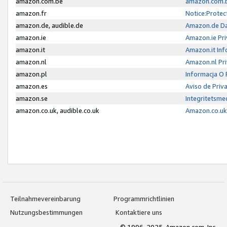
amazon.com.be
amazon.com.b
amazon.fr
Notice:Protec
amazon.de, audible.de
Amazon.de Da
amazon.ie
Amazon.ie Pri
amazon.it
Amazon.it Inf
amazon.nl
Amazon.nl Pri
amazon.pl
Informacja O
amazon.es
Aviso de Priv
amazon.se
Integritetsm
amazon.co.uk, audible.co.uk
Amazon.co.uk 
Teilnahmevereinbarung
Programmrichtlinien
Nutzungsbestimmungen
Kontaktiere uns