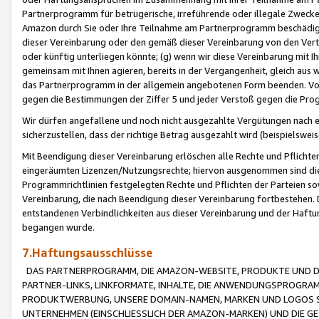
Partnerprogramm für betrügerische, irreführende oder illegale Zwecke
Amazon durch Sie oder Ihre Teilnahme am Partnerprogramm beschädig
dieser Vereinbarung oder den gemäß dieser Vereinbarung von den Vertr
oder künftig unterliegen könnte; (g) wenn wir diese Vereinbarung mit I
gemeinsam mit Ihnen agieren, bereits in der Vergangenheit, gleich aus
das Partnerprogramm in der allgemein angebotenen Form beenden. Vors
gegen die Bestimmungen der Ziffer 5 und jeder Verstoß gegen die Prog
Wir dürfen angefallene und noch nicht ausgezahlte Vergütungen nach 
sicherzustellen, dass der richtige Betrag ausgezahlt wird (beispielsw
Mit Beendigung dieser Vereinbarung erlöschen alle Rechte und Pflichte
eingeräumten Lizenzen/Nutzungsrechte; hiervon ausgenommen sind die in 
Programmrichtlinien festgelegten Rechte und Pflichten der Parteien sow
Vereinbarung, die nach Beendigung dieser Vereinbarung fortbestehen. D
entstandenen Verbindlichkeiten aus dieser Vereinbarung und der Haft
begangen wurde.
7.Haftungsausschlüsse
DAS PARTNERPROGRAMM, DIE AMAZON-WEBSITE, PRODUKTE UND DI
PARTNER-LINKS, LINKFORMATE, INHALTE, DIE ANWENDUNGSPROGR
PRODUKTWERBUNG, UNSERE DOMAIN-NAMEN, MARKEN UND LOGOS S
UNTERNEHMEN (EINSCHLIESSLICH DER AMAZON-MARKEN) UND DIE GE