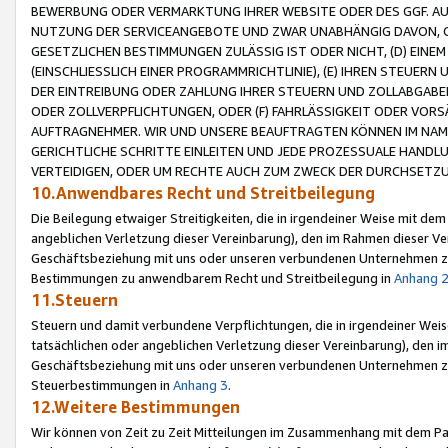
BEWERBUNG ODER VERMARKTUNG IHRER WEBSITE ODER DES GGF. AUF 
NUTZUNG DER SERVICEANGEBOTE UND ZWAR UNABHÄNGIG DAVON, O
GESETZLICHEN BESTIMMUNGEN ZULÄSSIG IST ODER NICHT, (D) EINE
(EINSCHLIESSLICH EINER PROGRAMMRICHTLINIE), (E) IHREN STEUER
DER EINTREIBUNG ODER ZAHLUNG IHRER STEUERN UND ZOLLABGAB
ODER ZOLLVERPFLICHTUNGEN, ODER (F) FAHRLÄSSIGKEIT ODER VORS
AUFTRAGNEHMER. WIR UND UNSERE BEAUFTRAGTEN KÖNNEN IM NAME
GERICHTLICHE SCHRITTE EINLEITEN UND JEDE PROZESSUALE HAND
VERTEIDIGEN, ODER UM RECHTE AUCH ZUM ZWECK DER DURCHSETZU
10.Anwendbares Recht und Streitbeilegung
Die Beilegung etwaiger Streitigkeiten, die in irgendeiner Weise mit de
angeblichen Verletzung dieser Vereinbarung), den im Rahmen dieser Ve
Geschäftsbeziehung mit uns oder unseren verbundenen Unternehmen zu
Bestimmungen zu anwendbarem Recht und Streitbeilegung in
Anhang 
11.Steuern
Steuern und damit verbundene Verpflichtungen, die in irgendeiner Wei
tatsächlichen oder angeblichen Verletzung dieser Vereinbarung), den 
Geschäftsbeziehung mit uns oder unseren verbundenen Unternehmen z
Steuerbestimmungen in
Anhang 3
.
12.Weitere Bestimmungen
Wir können von Zeit zu Zeit Mitteilungen im Zusammenhang mit dem Par