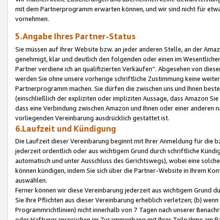
mit dem Partnerprogramm erwarten können, und wir sind nicht für etwa
vornehmen.
5.Angabe Ihres Partner-Status
Sie müssen auf Ihrer Website bzw. an jeder anderen Stelle, an der Am
genehmigt, klar und deutlich den folgenden oder einen im Wesentlichen
Partner verdiene ich an qualifizierten Verkäufen“. Abgesehen von die
werden Sie ohne unsere vorherige schriftliche Zustimmung keine weite
Partnerprogramm machen. Sie dürfen die zwischen uns und Ihnen best
(einschließlich der expliziten oder impliziten Aussage, dass Amazon Si
dass eine Verbindung zwischen Amazon und Ihnen oder einer anderen natü
vorliegenden Vereinbarung ausdrücklich gestattet ist.
6.Laufzeit und Kündigung
Die Laufzeit dieser Vereinbarung beginnt mit Ihrer Anmeldung für die 
jederzeit ordentlich oder aus wichtigem Grund durch schriftliche Kündi
automatisch und unter Ausschluss des Gerichtswegs), wobei eine solch
können kündigen, indem Sie sich über die Partner-Website in Ihrem Ko
auswählen.
Ferner können wir diese Vereinbarung jederzeit aus wichtigem Grund dur
Sie Ihre Pflichten aus dieser Vereinbarung erheblich verletzen; (b) wen
Programmrichtlinien) nicht innerhalb von 7 Tagen nach unserer Benachr
oder Haftungsansprüchen im Zusammenhang mit Ihrer Teilnahme am Pa