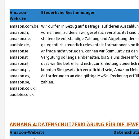
Amazon-
Steuerliche Bestimmungen
Website
amazon.com.be,
Wir dürfen in Bezug auf Beträge, auf deren Auszahlun
amazon.fr,
vornehmen, zu denen wir gesetzlich verpflichtet sind
amazon.de,
stellen die vollständige Zahlung und Abgeltung der 
audible.de,
gelegentlich steuerlich relevante Informationen von I
amazon.ie
Anfrage nicht vorlegen, können wir (kumulativ zu de
amazon.it,
Vergütung so lange einbehalten, bis Sie uns diese Inf
amazon.nl,
dass wir Sie betreffend nicht zur Einholung steuerlich 
amazon.pl,
könnten Sie gesetzlich verpflichtet sein, Amazon Meh
amazon.es,
Anforderungen an eine gültige MwSt.-Rechnung erfüllt
amazon.se,
zahlen.
amazon.co.uk,
audible.co.uk
ANHANG 4: DATENSCHUTZERKLÄRUNG FÜR DIE JEWE
Amazon-Website
Datenschutz