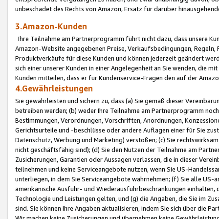
unbeschadet des Rechts von Amazon, Ersatz für darüber hinausgehen
3.Amazon-Kunden
Ihre Teilnahme am Partnerprogramm führt nicht dazu, dass unsere Kun
Amazon-Website angegebenen Preise, Verkaufsbedingungen, Regeln, Ri
Produktverkäufe für diese Kunden und können jederzeit geändert werde
sich einer unserer Kunden in einer Angelegenheit an Sie wenden, die 
Kunden mitteilen, dass er für Kundenservice-Fragen den auf der Ama
4.Gewährleistungen
Sie gewährleisten und sichern zu, dass (a) Sie gemäß dieser Vereinba
betreiben werden; (b) weder Ihre Teilnahme am Partnerprogramm noch d
Bestimmungen, Verordnungen, Vorschriften, Anordnungen, Konzessionen,
Gerichtsurteile und -beschlüsse oder andere Auflagen einer für Sie zu
Datenschutz, Werbung und Marketing) verstoßen; (c) Sie rechtswirksam 
nicht geschäftsfähig sind); (d) Sie den Nutzen der Teilnahme am Partne
Zusicherungen, Garantien oder Aussagen verlassen, die in dieser Verein
teilnehmen und keine Serviceangebote nutzen, wenn Sie US-Handelssa
unterliegen, in dem Sie Serviceangebote wahrnehmen; (f) Sie alle US
amerikanische Ausfuhr- und Wiederausfuhrbeschränkungen einhalten, 
Technologie und Leistungen gelten, und (g) die Angaben, die Sie im 
sind. Sie können Ihre Angaben aktualisieren, indem Sie sich über die 
Wir machen keine Zusicherungen und übernehmen keine Gewährleistun