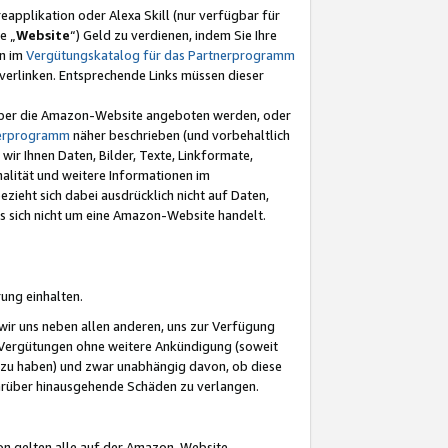
eapplikation oder Alexa Skill (nur verfügbar für
e „
Website
“) Geld zu verdienen, indem Sie Ihre
en im
Vergütungskatalog für das Partnerprogramm
t) verlinken. Entsprechende Links müssen dieser
e über die Amazon-Website angeboten werden, oder
nerprogramm
näher beschrieben (und vorbehaltlich
ir Ihnen Daten, Bilder, Texte, Linkformate,
alität und weitere Informationen im
zieht sich dabei ausdrücklich nicht auf Daten,
es sich nicht um eine Amazon-Website handelt.
rung einhalten.
ir uns neben allen anderen, uns zur Verfügung
n Vergütungen ohne weitere Ankündigung (soweit
 zu haben) und zwar unabhängig davon, ob diese
darüber hinausgehende Schäden zu verlangen.
on gelten alle auf der Amazon-Website