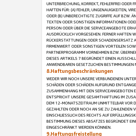
UNTERBRECHUNG, KORREKT, FEHLERFREI ODER 
HAFTEN FÜR: (A) FEHLER, UNGENAUIGKEITEN, 
ODER (B) UNBERECHTIGTE ZUGRIFFE AUF BZW. 
TEXTEN ODER SONSTIGEN INFORMATIONEN ODER 
PERSON ODER ÜBER DIE SERVICEANGEBOTE ERHA
AUSDRÜCKLICH VORGESEHEN. FERNER HAFTEN 
RÜCKERSTATTUNGEN ODER SCHADENSERSATZ AU
FIRMENWERT ODER SONSTIGEN VORTEILEN SOWIE
PARTNERPROGRAMM VORNEHMEN BZW. ÜBERNEHM
DIESES ARTIKELS 7 BEGRÜNDET EINEN AUSSCH
ANWENDBAREN GESETZLICHEN BESTIMMUNGEN 
8.Haftungsbeschränkungen
WEDER WIR NOCH UNSERE VERBUNDENEN UNTERN
SCHÄDEN ODER SCHÄDEN AUFGRUND ENTGANGENE
ZUSAMMENHANG MIT DEN SERVICEANGEBOTEN EN
ENTSPRICHT UNSERE GESAMTHAFTUNG IM ZUSAM
DEM 12-MONATSZEITRAUM UNMITTELBAR VOR DE
GEZAHLTEN ODER NOCH AN SIE ZU ZAHLENDEN V
EINSCHLIESSLICH DES RECHTS AUF ERFÜLLUNGS
BESTIMMUNG DIESES ABSATZES BEGRÜNDET EI
EINGESCHRÄNKT WERDEN KÖNNEN.
9.Haftungsfreistellung