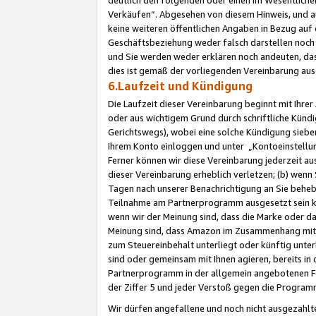
Verkäufen“. Abgesehen von diesem Hinweis, und a
keine weiteren öffentlichen Angaben in Bezug au
Geschäftsbeziehung weder falsch darstellen noch a
und Sie werden weder erklären noch andeuten, dass
dies ist gemäß der vorliegenden Vereinbarung ausd
6.Laufzeit und Kündigung
Die Laufzeit dieser Vereinbarung beginnt mit Ihre
oder aus wichtigem Grund durch schriftliche Kündi
Gerichtswegs), wobei eine solche Kündigung siebe
Ihrem Konto einloggen und unter „Kontoeinstellu
Ferner können wir diese Vereinbarung jederzeit aus
dieser Vereinbarung erheblich verletzen; (b) wenn
Tagen nach unserer Benachrichtigung an Sie behe
Teilnahme am Partnerprogramm ausgesetzt sein kö
wenn wir der Meinung sind, dass die Marke oder 
Meinung sind, dass Amazon im Zusammenhang mit d
zum Steuereinbehalt unterliegt oder künftig unter
sind oder gemeinsam mit Ihnen agieren, bereits in
Partnerprogramm in der allgemein angebotenen Fo
der Ziffer 5 und jeder Verstoß gegen die Programm
Wir dürfen angefallene und noch nicht ausgezahlt