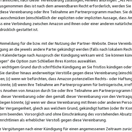
usgenommen dies ist nach dem anwendbaren Recht erforderlich, werden Sie 
f diese Vereinbarung oder Ihre Teilnahme am Partnerprogramm machen. Sie d
usschmücken (einschließlich der expliziten oder impliziten Aussage, dass A
 eine Verbindung zwischen Amazon und Ihnen oder einer anderen natürlichen 
rücklich gestattet ist.
r Anmeldung für die bzw. mit der Nutzung der Partner-Website. Diese Vereinb
gung an die jeweils andere Partei gekündigt werden (falls nach lokalem Rech
n Kalendertage nach Ausspruch der Kündigung wirksam wird. Sie können kündi
ngen“ die Option zum Schließen Ihres Kontos auswählen.
 wichtigem Grund durch schriftliche Kündigung an Sie fristlos kündigen oder I
 Sie darüber hinaus anderweitige Verstöße gegen diese Vereinbarung (einschli
ben; (c) wenn wir befürchten, dass Amazon potenziellen Rechts- oder Haftu
nnte; (d) wenn Ihre Teilnahme am Partnerprogramm für betrügerische, irref
das Ansehen von Amazon durch Sie oder Ihre Teilnahme am Partnerprogramm b
ieser Vereinbarung oder den gemäß dieser Vereinbarung von den Vertragspa
liegen könnte; (g) wenn wir diese Vereinbarung mit Ihnen oder anderen Perso
 der Vergangenheit, gleich aus welchem Grund, gekündigt hatten (oder Ihr Ko
rm beenden. Vorsorglich und ohne Einschränkung des vorstehenden Absatzes
richtlinien als erheblicher Verstoß gegen diese Vereinbarung.
e Vergütungen nach einer Kündigung für einen angemessenen Zeitraum zurückb