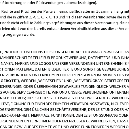
ge Stornierungen oder Rücksendungen zu berücksichtigen).
 Rechte und Pflichten der Parteien, einschließlich aller im Zusammenhang m
 die in Ziffern 3, 4, 5, 6, 7, 8, 10 und 11 dieser Vereinbarung sowie die in
er noch nicht erfüllte Zahlungsverpflichtungen aus dieser Vereinbarung, die
arteien nicht von den bereits entstandenen Verbindlichkeiten aus dieser Ver
gung begangen wurde.
 PRODUKTE UND DIENSTLEISTUNGEN, DIE AUF DER AMAZON-WEBSITE AN
GRAMMIERSCHNITTSTELLE FÜR PRODUKTWERBUNG, DATENFEEDS UND INH
-NAMEN, MARKEN UND LOGOS UNSERER VERBUNDENEN UNTERNEHMEN (EIN
IONEN, MATERIAL, DATEN, BILDER, TEXTE UND SONSTIGE GEWERBLICHE 
EREN VERBUNDENEN UNTERNEHMEN ODER LIZENZGEBERN IM RAHMEN DES 
NGEBOTE
“), WERDEN „WIE BESEHEN“ UND „WIE VERFÜGBAR“ BEREITGEST
CHERUNGEN ODER ÜBERNEHMEN GEWÄHRLEISTUNGEN GLEICH WELCHER AR
ZUG AUF DIE SERVICEANGEBOTE. WIR UND UNSERE VERBUNDENEN UNTERNEH
ANGEBOTE AUS; DIES SCHLIESST ETWAIGE STILLSCHWEIGENDE GEWÄHRLE
LITÄT, EIGNUNG FÜR EINEN BESTIMMTEN VERWENDUNGSZWECK, NICHTVER
OGENHEITEN, DEM ÜBLICHEN GESCHÄFTSVERKEHR, DER LEISTUNG ODER H
 BESCHAFFENHEIT, MERKMALE, FUNKTIONEN, DEN LEISTUNGSUMFANG ODER
VERBUNDENEN UNTERNEHMEN ODER LIZENZGEBER GEWÄHRLEISTEN, DASS D
HGÄNGIG BZW. AUF BESTIMMTE ART UND WEISE FUNKTIONIEREN WERDEN 