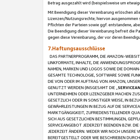
Betrag ausgezahlt wird (beispielsweise um etwai
Mit Beendigung dieser Vereinbarung erlöschen alle
Lizenzen/Nutzungsrechte; hiervon ausgenommen sind
Pflichten der Parteien sowie ggf. entstandene, ab
Die Beendigung dieser Vereinbarung befreit die P
gegen diese Vereinbarung, der vor deren Beendi
7.Haftungsausschlüsse
DAS PARTNERPROGRAMM, DIE AMAZON-WEBSITE,
LINKFORMATE, INHALTE, DIE ANWENDUNGSPRO
NAMEN, MARKEN UND LOGOS SOWIE DIE DOMAIN
GESAMTE TECHNOLOGIE, SOFTWARE SOWIE FUNKT
DIE VON ODER IM AUFTRAG VON AMAZON, UNS
GENUTZT WERDEN (INSGESAMT DIE „
SERVICEA
UNTERNEHMEN ODER LIZENZGEBER MACHEN ZUSI
GESETZLICH ODER IN SONSTIGER WEISE, IN BE
GEWÄHRLEISTUNGEN IN BEZUG AUF DIE SERVICE
MARKTGÄNGIGKEIT, ZUFRIEDENSTELLENDER QUA
SICH AUS GESETZLICHEN BESTIMMUNGEN, GEPFL
SERVICEANGEBOT JEDERZEIT BEENDEN BZW. DIE
JEDERZEIT ÄNDERN. WEDER WIR NOCH UNSERE 
BEREITGESTELLT ODER WIE BESCHRIEBEN DURC