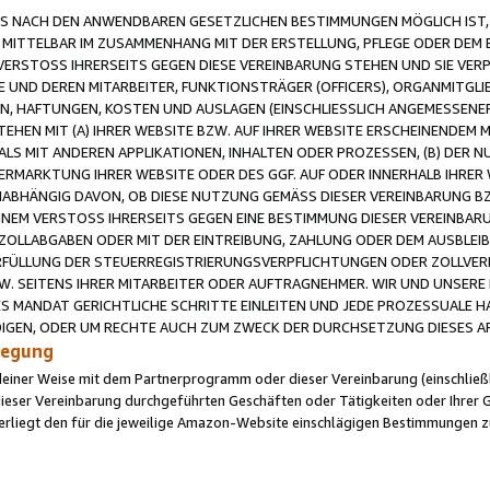
 NACH DEN ANWENDBAREN GESETZLICHEN BESTIMMUNGEN MÖGLICH IST, S
MITTELBAR IM ZUSAMMENHANG MIT DER ERSTELLUNG, PFLEGE ODER DEM BE
ERSTOSS IHRERSEITS GEGEN DIESE VEREINBARUNG STEHEN UND SIE VERP
UND DEREN MITARBEITER, FUNKTIONSTRÄGER (OFFICERS), ORGANMITGLI
N, HAFTUNGEN, KOSTEN UND AUSLAGEN (EINSCHLIESSLICH ANGEMESSENE
HEN MIT (A) IHRER WEBSITE BZW. AUF IHRER WEBSITE ERSCHEINENDEM M
LS MIT ANDEREN APPLIKATIONEN, INHALTEN ODER PROZESSEN, (B) DER 
RMARKTUNG IHRER WEBSITE ODER DES GGF. AUF ODER INNERHALB IHRER W
ABHÄNGIG DAVON, OB DIESE NUTZUNG GEMÄSS DIESER VEREINBARUNG B
EINEM VERSTOSS IHRERSEITS GEGEN EINE BESTIMMUNG DIESER VEREINBARU
D ZOLLABGABEN ODER MIT DER EINTREIBUNG, ZAHLUNG ODER DEM AUSBLEI
FÜLLUNG DER STEUERREGISTRIERUNGSVERPFLICHTUNGEN ODER ZOLLVERPF
W. SEITENS IHRER MITARBEITER ODER AUFTRAGNEHMER. WIR UND UNSERE
ES MANDAT GERICHTLICHE SCHRITTE EINLEITEN UND JEDE PROZESSUALE 
GEN, ODER UM RECHTE AUCH ZUM ZWECK DER DURCHSETZUNG DIESES AR
ilegung
endeiner Weise mit dem Partnerprogramm oder dieser Vereinbarung (einschließl
ieser Vereinbarung durchgeführten Geschäften oder Tätigkeiten oder Ihrer 
iegt den für die jeweilige Amazon-Website einschlägigen Bestimmungen z