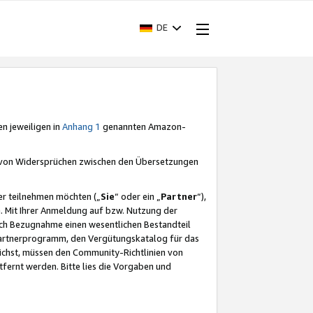
DE
en jeweiligen in
Anhang 1
genannten Amazon-
e von Widersprüchen zwischen den Übersetzungen
er teilnehmen möchten („
Sie
“ oder ein „
Partner
“),
. Mit Ihrer Anmeldung auf bzw. Nutzung der
durch Bezugnahme einen wesentlichen Bestandteil
 Partnerprogramm, den Vergütungskatalog für das
ichst, müssen den Community-Richtlinien von
fernt werden. Bitte lies die Vorgaben und