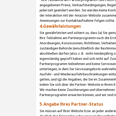
angegebenen Preise, Verkaufsbedingungen, Regeln
jederzeit geändert werden. Sie werden keine Konta
der Interaktion mit der Amazon-Website zusamme
Anweisungen zur Kontaktaufnahme folgen sollte.
4.Gewährleistungen
Sie gewährleisten und sichern zu, dass (a) Sie g
Ihre Teilnahme am Partnerprogramm noch die Erst
Anordnungen, Konzessionen, Richtlinien, Verhalten
zuständigen Behörde (einschließlich der Bestimmu
abschließen dürfen (also z. B. nicht minderjährig
eigenständig geprüft haben und sich nicht auf Zusi
Partnerprogramm teilnehmen und keine Servicean
unterliegen, in dem Sie Serviceangebote wahrneh
Ausfuhr- und Wiederausfuhrbeschränkungen einhal
gelten, und (g) die Angaben, die Sie im Zusammen
indem Sie sich über die Partner-Website in Ihrem
Wir machen keine Zusicherungen und übernehmen 
Partnerprogramm erwarten können, und wir sind n
5.Angabe Ihres Partner-Status
Sie müssen auf Ihrer Website bzw. an jeder ander
deutlich den folgenden oder einen im Wesentlichen