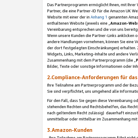
Das Partnerprogramm ermöglicht Ihnen, mit Ihrer W
Partner, die eine Partner-ID für die Amazon UK W
Website mit einer der in
Anhang 1
genannten Amazon
enthaltenen Website (jeweils eine „
Amazon-Webs
Vereinbarung entsprechen und die von uns bereitg
Wenn unsere Kunden die Partner-Links anklicken 
andere Handlungen vornehmen, können Sie eine Ver
der dort festgelegten Einschränkungen) erhalten. 
Widgets, Links, Marketing-Inhalte und andere Ver
Zusammenhang mit dem Partnerprogramm (die „
Bilder, Texte oder sonstige Informationen oder In
2.Compliance-Anforderungen für d
Ihre Teilnahme am Partnerprogramm und der Bezug 
Sie sind verpflichtet, uns umgehend alle Informat
Für den Fall, dass Sie gegen diese Vereinbarung 
stehenden Rechten und Rechtsbehelfen, das Recht
nach geltendem Recht zulässig) dauerhaft einzus
unmittelbar oder mittelbar im Zusammenhang mit
3.Amazon-Kunden
Ihre Teilnahme am Partnerprogramm führt nicht d