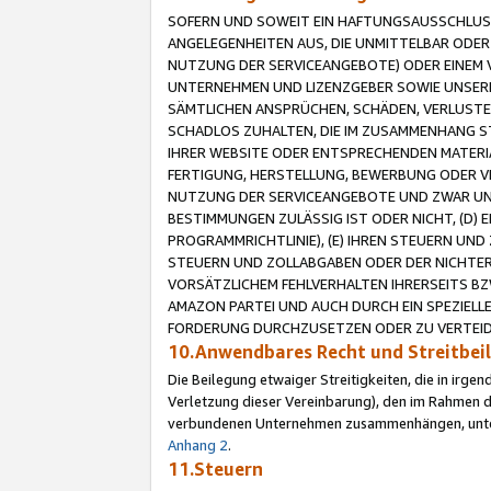
SOFERN UND SOWEIT EIN HAFTUNGSAUSSCHLUSS
ANGELEGENHEITEN AUS, DIE UNMITTELBAR ODER 
NUTZUNG DER SERVICEANGEBOTE) ODER EINEM V
UNTERNEHMEN UND LIZENZGEBER SOWIE UNSERE 
SÄMTLICHEN ANSPRÜCHEN, SCHÄDEN, VERLUSTE
SCHADLOS ZUHALTEN, DIE IM ZUSAMMENHANG STE
IHRER WEBSITE ODER ENTSPRECHENDEN MATERIA
FERTIGUNG, HERSTELLUNG, BEWERBUNG ODER VE
NUTZUNG DER SERVICEANGEBOTE UND ZWAR UN
BESTIMMUNGEN ZULÄSSIG IST ODER NICHT, (D) 
PROGRAMMRICHTLINIE), (E) IHREN STEUERN UN
STEUERN UND ZOLLABGABEN ODER DER NICHTER
VORSÄTZLICHEM FEHLVERHALTEN IHRERSEITS BZ
AMAZON PARTEI UND AUCH DURCH EIN SPEZIELL
FORDERUNG DURCHZUSETZEN ODER ZU VERTEIDI
10.Anwendbares Recht und Streitbe
Die Beilegung etwaiger Streitigkeiten, die in irg
Verletzung dieser Vereinbarung), den im Rahmen d
verbundenen Unternehmen zusammenhängen, unterl
Anhang 2
.
11.Steuern