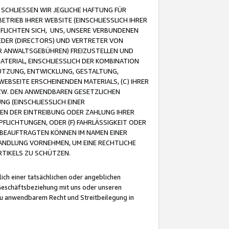
CHLIESSEN WIR JEGLICHE HAFTUNG FÜR
TRIEB IHRER WEBSITE (EINSCHLIESSLICH IHRER
FLICHTEN SICH, UNS, UNSERE VERBUNDENEN
EDER (DIRECTORS) UND VERTRETER VON
R ANWALTSGEBÜHREN) FREIZUSTELLEN UND
ATERIAL, EINSCHLIESSLICH DER KOMBINATION
NUTZUNG, ENTWICKLUNG, GESTALTUNG,
EBSEITE ERSCHEINENDEN MATERIALS, (C) IHRER
ZW. DEN ANWENDBAREN GESETZLICHEN
NG (EINSCHLIESSLICH EINER
BEN DER EINTREIBUNG ODER ZAHLUNG IHRER
LICHTUNGEN, ODER (F) FAHRLÄSSIGKEIT ODER
 BEAUFTRAGTEN KÖNNEN IM NAMEN EINER
HANDLUNG VORNEHMEN, UM EINE RECHTLICHE
TIKELS ZU SCHÜTZEN.
ich einer tatsächlichen oder angeblichen
Geschäftsbeziehung mit uns oder unseren
u anwendbarem Recht und Streitbeilegung in