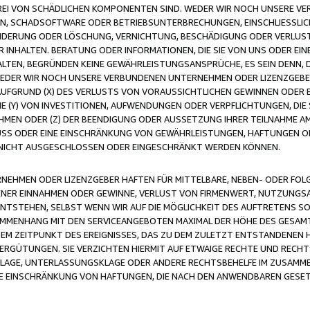
FREI VON SCHÄDLICHEN KOMPONENTEN SIND. WEDER WIR NOCH UNSERE 
VIREN, SCHADSOFTWARE ODER BETRIEBSUNTERBRECHUNGEN, EINSCHLIESSL
ÄNDERUNG ODER LÖSCHUNG, VERNICHTUNG, BESCHÄDIGUNG ODER VERLUST 
INHALTEN. BERATUNG ODER INFORMATIONEN, DIE SIE VON UNS ODER EIN
LTEN, BEGRÜNDEN KEINE GEWÄHRLEISTUNGSANSPRÜCHE, ES SEIN DENN, DI
WEDER WIR NOCH UNSERE VERBUNDENEN UNTERNEHMEN ODER LIZENZGEBE
FGRUND (X) DES VERLUSTS VON VORAUSSICHTLICHEN GEWINNEN ODER 
 (Y) VON INVESTITIONEN, AUFWENDUNGEN ODER VERPFLICHTUNGEN, DIE 
EN ODER (Z) DER BEENDIGUNG ODER AUSSETZUNG IHRER TEILNAHME A
LUSS ODER EINE EINSCHRÄNKUNG VON GEWÄHRLEISTUNGEN, HAFTUNGEN O
NICHT AUSGESCHLOSSEN ODER EINGESCHRÄNKT WERDEN KÖNNEN.
EHMEN ODER LIZENZGEBER HAFTEN FÜR MITTELBARE, NEBEN- ODER FOL
R EINNAHMEN ODER GEWINNE, VERLUST VON FIRMENWERT, NUTZUNGSAU
TSTEHEN, SELBST WENN WIR AUF DIE MÖGLICHKEIT DES AUFTRETENS S
MENHANG MIT DEN SERVICEANGEBOTEN MAXIMAL DER HÖHE DES GESAMT
M ZEITPUNKT DES EREIGNISSES, DAS ZU DEM ZULETZT ENTSTANDENEN 
ERGÜTUNGEN. SIE VERZICHTEN HIERMIT AUF ETWAIGE RECHTE UND RECHT
KLAGE, UNTERLASSUNGSKLAGE ODER ANDERE RECHTSBEHELFE IM ZUSAMME
NE EINSCHRÄNKUNG VON HAFTUNGEN, DIE NACH DEN ANWENDBAREN GESE