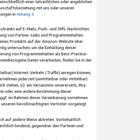
nschließlich einer tatsächlichen oder angeblichen
Geschäftsbeziehung mit uns oder unseren
mungen in
Anhang 3
.
schränkt auf E-Mails, Push- und SMS-Nachrichten.
ellung von Partner-Links und Programminhalten
 eines Produkts auf der Amazon-Website über
tig untersuchen, um die Einhaltung dieser
ntierung von Programminhalten als Best-Practice-
sonenbezogene Daten verarbeiten, finden Sie in der
telbar) Internet-Verkehr (Traffic) anregen können,
rnehmen jederzeit (unmittelbar oder mittelbar)
b stehen, (c) ein Versäumnis unsererseits, Ihre
fene oder eine andere Bestimmung dieser
r ggf. im Rahmen dieser Vereinbarung vornehmen
ch unseren bevollmächtigten Vertreter vorgelegt
ch auf andere Weise abtreten. Vorbehaltlich
rechtlich bindend, gegenüber den Parteien und