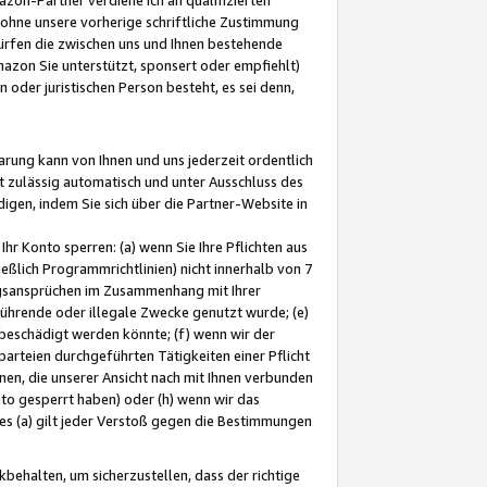
ohne unsere vorherige schriftliche Zustimmung
ürfen die zwischen uns und Ihnen bestehende
mazon Sie unterstützt, sponsert oder empfiehlt)
oder juristischen Person besteht, es sei denn,
arung kann von Ihnen und uns jederzeit ordentlich
t zulässig automatisch und unter Ausschluss des
gen, indem Sie sich über die Partner-Website in
hr Konto sperren: (a) wenn Sie Ihre Pflichten aus
eßlich Programmrichtlinien) nicht innerhalb von 7
ngsansprüchen im Zusammenhang mit Ihrer
ührende oder illegale Zwecke genutzt wurde; (e)
eschädigt werden könnte; (f) wenn wir der
rteien durchgeführten Tätigkeiten einer Pflicht
nen, die unserer Ansicht nach mit Ihnen verbunden
nto gesperrt haben) oder (h) wenn wir das
 (a) gilt jeder Verstoß gegen die Bestimmungen
ehalten, um sicherzustellen, dass der richtige