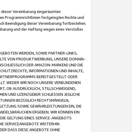
it dieser Vereinbarung eingeräumten
 den Programmrichtlinien festgelegten Rechte und
 nach Beendigung dieser Vereinbarung fortbestehen.
einbarung und der Haftung wegen eines Verstoßes
GEBOTEN WERDEN, SOWIE PARTNER-LINKS,
ALTE VON PRODUKTWERBUNG, UNSERE DOMAIN-
SCHLIESSLICH DER AMAZON-MARKEN) UND DIE
SCHUTZRECHTE, INFORMATIONEN UND INHALTE,
PARTNERPROGRAMMS BEREITGESTELLT ODER
ELLT. WEDER WIR NOCH UNSERE VERBUNDENEN
T, OB AUSDRÜCKLICH, STILLSCHWEIGEND,
MEN UND LIZENZGEBER SCHLIESSEN JEGLICHE
ISTUNGEN BEZÜGLICH RECHTSMÄNGELN,
LETZUNG SOWIE GEWÄHRLEISTUNGEN EIN, DIE
ANDELSBRÄUCHEN ERGEBEN. WIR KÖNNEN EIN
 DIE GELTUNG EINES SERVICE-ANGEBOTS
IE SERVICEANGEBOTE WEITERHIN
ODER DASS DIESE ANGEBOTE OHNE