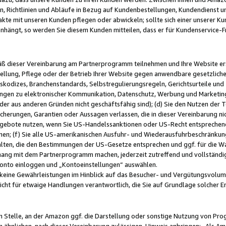
, Richtlinien und Abläufe in Bezug auf Kundenbestellungen, Kundendienst 
kte mit unseren Kunden pflegen oder abwickeln; sollte sich einer unserer Ku
nhängt, so werden Sie diesem Kunden mitteilen, dass er für Kundenservic
emäß dieser Vereinbarung am Partnerprogramm teilnehmen und Ihre Website er
ellung, Pflege oder der Betrieb Ihrer Website gegen anwendbare gesetzlich
skodizes, Branchenstandards, Selbstregulierungsregeln, Gerichtsurteile und 
ngen zu elektronischer Kommunikation, Datenschutz, Werbung und Marketing)
 oder aus anderen Gründen nicht geschäftsfähig sind); (d) Sie den Nutzen de
cherungen, Garantien oder Aussagen verlassen, die in dieser Vereinbarung nich
gebote nutzen, wenn Sie US-Handelssanktionen oder US-Recht entsprechen
men; (f) Sie alle US-amerikanischen Ausfuhr- und Wiederausfuhrbeschränkun
ten, die den Bestimmungen der US-Gesetze entsprechen und ggf. für die Wa
hang mit dem Partnerprogramm machen, jederzeit zutreffend und vollständig 
 Konto einloggen und „Kontoeinstellungen“ auswählen.
keine Gewährleistungen im Hinblick auf das Besucher- und Vergütungsvolu
icht für etwaige Handlungen verantwortlich, die Sie auf Grundlage solcher
en Stelle, an der Amazon ggf. die Darstellung oder sonstige Nutzung von Pr
 ähnlichen, nach dieser Vereinbarung zulässigen, Hinweis anbringen: „Als Ama