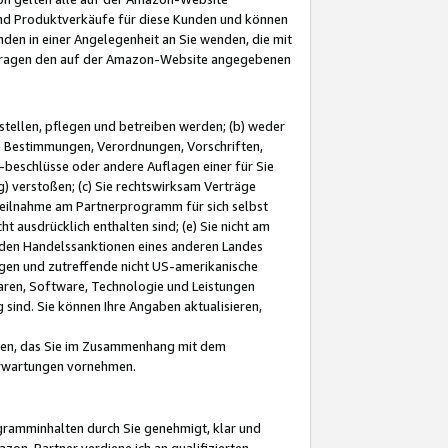
und Produktverkäufe für diese Kunden und können
nden in einer Angelegenheit an Sie wenden, die mit
e-Fragen den auf der Amazon-Website angegebenen
stellen, pflegen und betreiben werden; (b) weder
e Bestimmungen, Verordnungen, Vorschriften,
-beschlüsse oder andere Auflagen einer für Sie
 verstoßen; (c) Sie rechtswirksam Verträge
r Teilnahme am Partnerprogramm für sich selbst
t ausdrücklich enthalten sind; (e) Sie nicht am
den Handelssanktionen eines anderen Landes
gen und zutreffende nicht US-amerikanische
ren, Software, Technologie und Leistungen
sind. Sie können Ihre Angaben aktualisieren,
men, das Sie im Zusammenhang mit dem
 Erwartungen vornehmen.
ogramminhalten durch Sie genehmigt, klar und
zon-Partner verdiene ich an qualifizierten