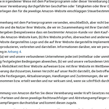
e in irgendeiner Weise mit dem Partnerprogramm oder dieser Vereinbarung (ei
ieser Vereinbarung durchgeführten Geschäften oder Tätigkeiten oder Ihrer 
liegen den für die jeweilige Amazon-Website einschlägigen Steuerbestim
mmenhang mit dem Partnerprogramm versenden, einschließlich, aber nicht be
site und die Nutzer Ihrer Website, die wir im Zusammenhang mit Ihrer Darst
itergeben (beispielsweise dass ein bestimmter Amazon-Kunde vor dem Kauf
uf die Amazon-Website kam, (b) Ihre Website prüfen, überwachen und anderwei
r Website dargestelltes Logo und die auf Ihrer Website dargestellte Impleme
reproduzieren, verbreiten und darstellen. Informationen darüber, wie wir per
ng in
Anhang 4
.
 (a) wir und unsere verbundenen Unternehmen jederzeit (mittelbar oder unmit
ng festgelegten Bedingungen abweichen, (b) wir und unsere verbundenen Unte
 Ähnlichkeit mit Ihrer Website aufweisen bzw. mit Ihrer Website im Wettbewer
barung durchzusetzen, keinen Verzicht auf unser Recht darstellt, die betrof
liche Festlegungen, Aktualisierungen, Handlungen und Zustimmungen, die wi
enommen bzw. erteilt werden und nur wirksam sind, wenn sie schriftlich dur
stimmung von Amazon dürfen Sie diese Vereinbarung weder Kraft Gesetzes no
die Parteien und deren jeweilige Rechtsnachfolger und Abtretungsempfänger 
ngsempfängern durchsetzbar und kommt diesen zugute.