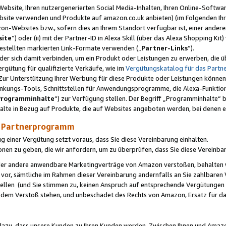
ebsite, Ihren nutzergenerierten Social Media-Inhalten, Ihren Online-Softwar
ebsite verwenden und Produkte auf amazon.co.uk anbieten) (im Folgenden Ihr
-Websites bzw., sofern dies an Ihrem Standort verfügbar ist, einer ander
ite
“) oder (ii) mit der Partner-ID in Alexa Skill (über das Alexa Shopping Ki
estellten markierten Link-Formate verwenden („
Partner-Links
“).
oder sich damit verbinden, um ein Produkt oder Leistungen zu erwerben, di
gütung für qualifizierte Verkäufe, wie im
Vergütungskatalog für das Part
Zur Unterstützung Ihrer Werbung für diese Produkte oder Leistungen können w
linkungs-Tools, Schnittstellen für Anwendungsprogramme, die Alexa-Funktion
Programminhalte
“) zur Verfügung stellen. Der Begriff „Programminhalte“ be
halte in Bezug auf Produkte, die auf Websites angeboten werden, bei denen 
as Partnerprogramm
einer Vergütung setzt voraus, dass Sie diese Vereinbarung einhalten.
ionen zu geben, die wir anfordern, um zu überprüfen, dass Sie diese Vereinba
oder andere anwendbare Marketingverträge von Amazon verstoßen, behalten w
 vor, sämtliche im Rahmen dieser Vereinbarung andernfalls an Sie zahlbare
tellen (und Sie stimmen zu, keinen Anspruch auf entsprechende Vergütungen
 dem Verstoß stehen, und unbeschadet des Rechts von Amazon, Ersatz für 
azu, dass unsere Kunden zu Ihren Kunden werden. Zwischen Ihnen und Amaz