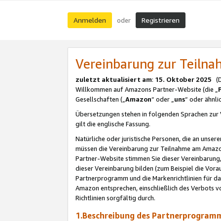
Anmelden
Registrieren
oder
Vereinbarung zur Teil
zuletzt aktualisiert am
:
15. Oktober 2025
(De
Willkommen auf Amazons Partner-Website (die „
Gesellschaften („
Amazon
“ oder „
uns
“ oder ähnl
Übersetzungen stehen in folgenden Sprachen zur 
gilt die englische Fassung.
Natürliche oder juristische Personen, die an uns
müssen die Vereinbarung zur Teilnahme am Amaz
Partner-Website stimmen Sie dieser Vereinbarung,
dieser Vereinbarung bilden (zum Beispiel die Vo
Partnerprogramm und die Markenrichtlinien für da
Amazon entsprechen, einschließlich des Verbots vo
Richtlinien sorgfältig durch.
1.Beschreibung des Partnerprogra