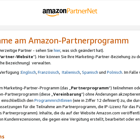
nahme am Amazon-Partnerprogramm
rzeitige Partner - sehen Sie
hier
, was sich geändert hat).
Partner-Website
“). Hier können Sie Ihre Marketing-Partner-Beziehung zu d
iche Bezeichnung) verwalten.
Verfügung :
Englisch
,
Französisch
,
Italienisch
,
Spanisch
und
Polnisch
. Im Fall
erem Marketing-Partner-Programm (das „
Partnerprogramm
“) teilnehmen od
on-Partnerprogramm (diese „
Vereinbarung
“) ohne Änderungen akzeptieren
 einschließlich den
Programmrichtlinien
(wie in Ziffer 12 definiert) zu, die 
raussetzungen für die Teilnahme am Partnerprogramm, die IP-Lizenz für das
s Partnerprogramm). Inhalte, die du auf der Website Amazon.com veröffentl
n Kundenrezensionen, die gegen eine Vergütung erstellt, bearbeitet oder ent
mms