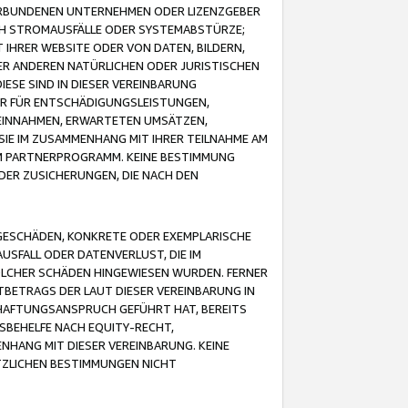
VERBUNDENEN UNTERNEHMEN ODER LIZENZGEBER
ICH STROMAUSFÄLLE ODER SYSTEMABSTÜRZE;
IHRER WEBSITE ODER VON DATEN, BILDERN,
ER ANDEREN NATÜRLICHEN ODER JURISTISCHEN
ESE SIND IN DIESER VEREINBARUNG
R FÜR ENTSCHÄDIGUNGSLEISTUNGEN,
EINNAHMEN, ERWARTETEN UMSÄTZEN,
SIE IM ZUSAMMENHANG MIT IHRER TEILNAHME AM
M PARTNERPROGRAMM. KEINE BESTIMMUNG
DER ZUSICHERUNGEN, DIE NACH DEN
GESCHÄDEN, KONKRETE ODER EXEMPLARISCHE
SFALL ODER DATENVERLUST, DIE IM
OLCHER SCHÄDEN HINGEWIESEN WURDEN. FERNER
BETRAGS DER LAUT DIESER VEREINBARUNG IN
HAFTUNGSANSPRUCH GEFÜHRT HAT, BEREITS
SBEHELFE NACH EQUITY-RECHT,
NHANG MIT DIESER VEREINBARUNG. KEINE
TZLICHEN BESTIMMUNGEN NICHT