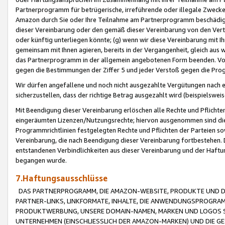
Partnerprogramm für betrügerische, irreführende oder illegale Zwecke
Amazon durch Sie oder Ihre Teilnahme am Partnerprogramm beschädig
dieser Vereinbarung oder den gemäß dieser Vereinbarung von den Vertr
oder künftig unterliegen könnte; (g) wenn wir diese Vereinbarung mit I
gemeinsam mit Ihnen agieren, bereits in der Vergangenheit, gleich aus
das Partnerprogramm in der allgemein angebotenen Form beenden. Vors
gegen die Bestimmungen der Ziffer 5 und jeder Verstoß gegen die Prog
Wir dürfen angefallene und noch nicht ausgezahlte Vergütungen nach 
sicherzustellen, dass der richtige Betrag ausgezahlt wird (beispielsw
Mit Beendigung dieser Vereinbarung erlöschen alle Rechte und Pflichte
eingeräumten Lizenzen/Nutzungsrechte; hiervon ausgenommen sind die in 
Programmrichtlinien festgelegten Rechte und Pflichten der Parteien sow
Vereinbarung, die nach Beendigung dieser Vereinbarung fortbestehen. D
entstandenen Verbindlichkeiten aus dieser Vereinbarung und der Haft
begangen wurde.
7.Haftungsausschlüsse
DAS PARTNERPROGRAMM, DIE AMAZON-WEBSITE, PRODUKTE UND DI
PARTNER-LINKS, LINKFORMATE, INHALTE, DIE ANWENDUNGSPROGR
PRODUKTWERBUNG, UNSERE DOMAIN-NAMEN, MARKEN UND LOGOS S
UNTERNEHMEN (EINSCHLIESSLICH DER AMAZON-MARKEN) UND DIE GE