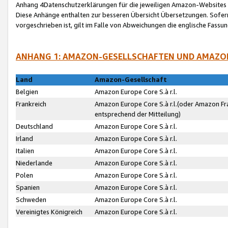
Anhang 4Datenschutzerklärungen für die jeweiligen Amazon-Websites
Diese Anhänge enthalten zur besseren Übersicht Übersetzungen. Sofe
vorgeschrieben ist, gilt im Falle von Abweichungen die englische Fass
ANHANG 1: AMAZON-GESELLSCHAFTEN UND AMAZO
Land
Amazon-Gesellschaft
Belgien
Amazon Europe Core S.à r.l.
Frankreich
Amazon Europe Core S.à r.l.(oder Amazon Fr
entsprechend der Mitteilung)
Deutschland
Amazon Europe Core S.à r.l.
Irland
Amazon Europe Core S.à r.l.
Italien
Amazon Europe Core S.à r.l.
Niederlande
Amazon Europe Core S.à r.l.
Polen
Amazon Europe Core S.à r.l.
Spanien
Amazon Europe Core S.à r.l.
Schweden
Amazon Europe Core S.à r.l.
Vereinigtes Königreich
Amazon Europe Core S.à r.l.