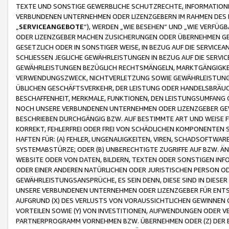
TEXTE UND SONSTIGE GEWERBLICHE SCHUTZRECHTE, INFORMATIONE
VERBUNDENEN UNTERNEHMEN ODER LIZENZGEBERN IM RAHMEN DES
„
SERVICEANGEBOTE
“), WERDEN „WIE BESEHEN“ UND „WIE VERFÜ
ODER LIZENZGEBER MACHEN ZUSICHERUNGEN ODER ÜBERNEHMEN GEW
GESETZLICH ODER IN SONSTIGER WEISE, IN BEZUG AUF DIE SERVI
SCHLIESSEN JEGLICHE GEWÄHRLEISTUNGEN IN BEZUG AUF DIE SERVI
GEWÄHRLEISTUNGEN BEZÜGLICH RECHTSMÄNGELN, MARKTGÄNGIGKEIT
VERWENDUNGSZWECK, NICHTVERLETZUNG SOWIE GEWÄHRLEISTUNGEN 
ÜBLICHEN GESCHÄFTSVERKEHR, DER LEISTUNG ODER HANDELSBRÄUCH
BESCHAFFENHEIT, MERKMALE, FUNKTIONEN, DEN LEISTUNGSUMFANG 
NOCH UNSERE VERBUNDENEN UNTERNEHMEN ODER LIZENZGEBER GEWÄ
BESCHRIEBEN DURCHGÄNGIG BZW. AUF BESTIMMTE ART UND WEISE
KORREKT, FEHLERFREI ODER FREI VON SCHÄDLICHEN KOMPONENTEN
HAFTEN FÜR: (A) FEHLER, UNGENAUIGKEITEN, VIREN, SCHADSOFTW
SYSTEMABSTÜRZE; ODER (B) UNBERECHTIGTE ZUGRIFFE AUF BZW. 
WEBSITE ODER VON DATEN, BILDERN, TEXTEN ODER SONSTIGEN INF
ODER EINER ANDEREN NATÜRLICHEN ODER JURISTISCHEN PERSON OD
GEWÄHRLEISTUNGSANSPRÜCHE, ES SEIN DENN, DIESE SIND IN DIES
UNSERE VERBUNDENEN UNTERNEHMEN ODER LIZENZGEBER FÜR EN
AUFGRUND (X) DES VERLUSTS VON VORAUSSICHTLICHEN GEWINNEN
VORTEILEN SOWIE (Y) VON INVESTITIONEN, AUFWENDUNGEN ODER VE
PARTNERPROGRAMM VORNEHMEN BZW. ÜBERNEHMEN ODER (Z) DER 