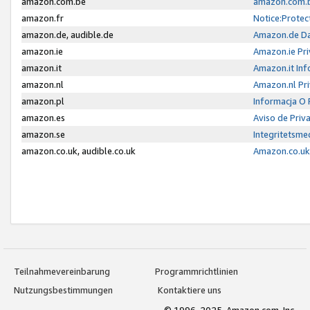
amazon.com.be
amazon.com.b
amazon.fr
Notice:Protec
amazon.de, audible.de
Amazon.de Da
amazon.ie
Amazon.ie Pri
amazon.it
Amazon.it Inf
amazon.nl
Amazon.nl Pri
amazon.pl
Informacja O
amazon.es
Aviso de Priv
amazon.se
Integritetsm
amazon.co.uk, audible.co.uk
Amazon.co.uk 
Teilnahmevereinbarung
Programmrichtlinien
Nutzungsbestimmungen
Kontaktiere uns