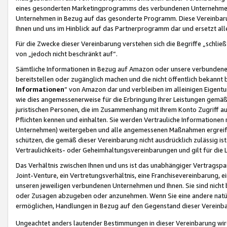
eines gesonderten Marketingprogramms des verbundenen Unternehmens
Unternehmen in Bezug auf das gesonderte Programm. Diese Vereinbarung
Ihnen und uns im Hinblick auf das Partnerprogramm dar und ersetzt al
Für die Zwecke dieser Vereinbarung verstehen sich die Begriffe „schließ
von „jedoch nicht beschränkt auf“.
Sämtliche Informationen in Bezug auf Amazon oder unsere verbunde
bereitstellen oder zugänglich machen und die nicht öffentlich bekannt bz
Informationen
“ von Amazon dar und verbleiben im alleinigen Eigent
wie dies angemessenerweise für die Erbringung Ihrer Leistungen gemäß d
juristischen Personen, die im Zusammenhang mit Ihrem Konto Zugriff au
Pflichten kennen und einhalten. Sie werden Vertrauliche Informationen 
Unternehmen) weitergeben und alle angemessenen Maßnahmen ergreifen
schützen, die gemäß dieser Vereinbarung nicht ausdrücklich zulässig is
Vertraulichkeits- oder Geheimhaltungsvereinbarungen und gilt für die
Das Verhältnis zwischen Ihnen und uns ist das unabhängiger Vertragspa
Joint-Venture, ein Vertretungsverhältnis, eine Franchisevereinbarung, 
unseren jeweiligen verbundenen Unternehmen und Ihnen. Sie sind ni
oder Zusagen abzugeben oder anzunehmen. Wenn Sie eine andere natürli
ermöglichen, Handlungen in Bezug auf den Gegenstand dieser Vereinbar
Ungeachtet anders lautender Bestimmungen in dieser Vereinbarung wird