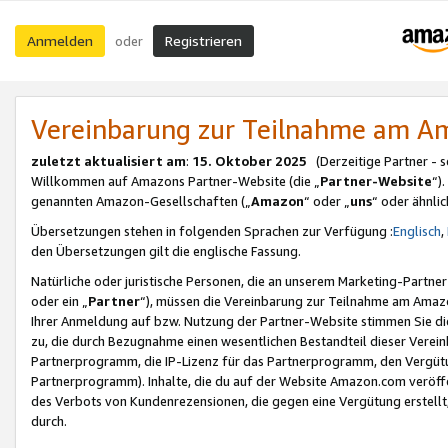
Anmelden
Registrieren
oder
Vereinbarung zur Teilnahme am 
zuletzt aktualisiert am
:
15. Oktober 2025
(Derzeitige Partner - 
Willkommen auf Amazons Partner-Website (die „
Partner-Website
“)
genannten Amazon-Gesellschaften („
Amazon
“ oder „
uns
“ oder ähnli
Übersetzungen stehen in folgenden Sprachen zur Verfügung :
Englisch
,
den Übersetzungen gilt die englische Fassung.
Natürliche oder juristische Personen, die an unserem Marketing-Partn
oder ein „
Partner
“), müssen die Vereinbarung zur Teilnahme am Ama
Ihrer Anmeldung auf bzw. Nutzung der Partner-Website stimmen Sie die
zu, die durch Bezugnahme einen wesentlichen Bestandteil dieser Verei
Partnerprogramm, die IP-Lizenz für das Partnerprogramm, den Vergütu
Partnerprogramm). Inhalte, die du auf der Website Amazon.com veröffe
des Verbots von Kundenrezensionen, die gegen eine Vergütung erstellt, 
durch.