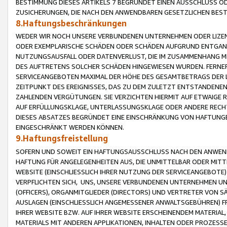
BESTIMMUNG DIESES ARTIKELS 7 BEGRÜNDET EINEN AUSSCHLUSS 
ZUSICHERUNGEN, DIE NACH DEN ANWENDBAREN GESETZLICHEN BE
8.Haftungsbeschränkungen
WEDER WIR NOCH UNSERE VERBUNDENEN UNTERNEHMEN ODER LIZEN
ODER EXEMPLARISCHE SCHÄDEN ODER SCHÄDEN AUFGRUND ENTGANG
NUTZUNGSAUSFALL ODER DATENVERLUST, DIE IM ZUSAMMENHANG MI
DES AUFTRETENS SOLCHER SCHÄDEN HINGEWIESEN WURDEN. FERN
SERVICEANGEBOTEN MAXIMAL DER HÖHE DES GESAMTBETRAGS DER 
ZEITPUNKT DES EREIGNISSES, DAS ZU DEM ZULETZT ENTSTANDENE
ZAHLENDEN VERGÜTUNGEN. SIE VERZICHTEN HIERMIT AUF ETWAIGE 
AUF ERFÜLLUNGSKLAGE, UNTERLASSUNGSKLAGE ODER ANDERE RECHT
DIESES ABSATZES BEGRÜNDET EINE EINSCHRÄNKUNG VON HAFTUNG
EINGESCHRÄNKT WERDEN KÖNNEN.
9.Haftungsfreistellung
SOFERN UND SOWEIT EIN HAFTUNGSAUSSCHLUSS NACH DEN ANWENDB
HAFTUNG FÜR ANGELEGENHEITEN AUS, DIE UNMITTELBAR ODER MITT
WEBSITE (EINSCHLIESSLICH IHRER NUTZUNG DER SERVICEANGEBOTE)
VERPFLICHTEN SICH, UNS, UNSERE VERBUNDENEN UNTERNEHMEN UN
(OFFICERS), ORGANMITGLIEDER (DIRECTORS) UND VERTRETER VON 
AUSLAGEN (EINSCHLIESSLICH ANGEMESSENER ANWALTSGEBÜHREN) FR
IHRER WEBSITE BZW. AUF IHRER WEBSITE ERSCHEINENDEM MATERIAL
MATERIALS MIT ANDEREN APPLIKATIONEN, INHALTEN ODER PROZESSE