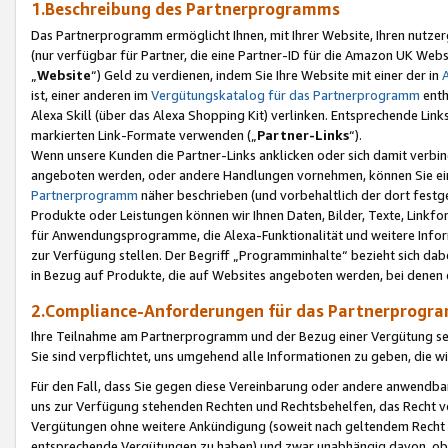
1.Beschreibung des Partnerprogramms
Das Partnerprogramm ermöglicht Ihnen, mit Ihrer Website, Ihren nutzer
(nur verfügbar für Partner, die eine Partner-ID für die Amazon UK We
„
Website
“) Geld zu verdienen, indem Sie Ihre Website mit einer der in
ist, einer anderen im
Vergütungskatalog für das Partnerprogramm
enth
Alexa Skill (über das Alexa Shopping Kit) verlinken. Entsprechende Lin
markierten Link-Formate verwenden („
Partner-Links
“).
Wenn unsere Kunden die Partner-Links anklicken oder sich damit verbi
angeboten werden, oder andere Handlungen vornehmen, können Sie eine
Partnerprogramm
näher beschrieben (und vorbehaltlich der dort festg
Produkte oder Leistungen können wir Ihnen Daten, Bilder, Texte, Linkfo
für Anwendungsprogramme, die Alexa-Funktionalität und weitere Inf
zur Verfügung stellen. Der Begriff „Programminhalte“ bezieht sich dabe
in Bezug auf Produkte, die auf Websites angeboten werden, bei denen 
2.Compliance-Anforderungen für das Partnerprog
Ihre Teilnahme am Partnerprogramm und der Bezug einer Vergütung setz
Sie sind verpflichtet, uns umgehend alle Informationen zu geben, die w
Für den Fall, dass Sie gegen diese Vereinbarung oder andere anwendba
uns zur Verfügung stehenden Rechten und Rechtsbehelfen, das Recht vo
Vergütungen ohne weitere Ankündigung (soweit nach geltendem Recht z
entsprechende Vergütungen zu haben) und zwar unabhängig davon, ob 