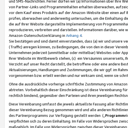
und SMS-Nachrichten. Ferner dürfen wir (a) Informationen über Ihre We
von Partner-Links und Programminhalten erhalten überwachen, aufzei
vor dem Kauf eines Produkts auf der Amazon-Website über einen auf Ih
prüfen, überwachen und anderweitig untersuchen, um die Einhaltung dies
die auf Ihrer Website dargestellte Implementierung von Programminhalt
reproduzieren, verbreiten und darstellen. Informationen darüber, wie w
Amazon-Datenschutzerklärung in
Anhang 4
.
Sie bestätigen und sind damit einverstanden, dass (a) wir und unsere 
(Traffic) anregen können, zu Bedingungen, die von den in dieser Vere
Unternehmen jederzeit (unmittelbar oder mittelbar) Websites oder Appl
Ihrer Website im Wettbewerb stehen, (c) ein Versäumnis unsererseits, I
Verzicht auf unser Recht darstellt, die betroffene oder eine andere B
Aktualisierungen, Handlungen und Zustimmungen, die wir ggf. im Rahme
vorgenommen bzw. erteilt werden und nur wirksam sind, wenn sie schri
Ohne die ausdrückliche vorherige schriftliche Zustimmung von Amazon
abtreten. Vorbehaltlich dieser Einschränkung ist diese Vereinbarung f
rechtlich bindend, gegenüber den Parteien und ihren jeweiligen Rech
Diese Vereinbarung umfasst die jeweils aktuellste Fassung aller Richtli
dieser Vereinbarung Bezug genommen wird und alle anderen Richtlinie
des Partnerprogramms zur Verfügung gestellt werden („
Programmric
verpflichten sich zu deren Einhaltung. Im Falle von Widersprüchen zwi
maßgeblich. Im Falle von Widersprüchen zwischen dieser Vereinbarun