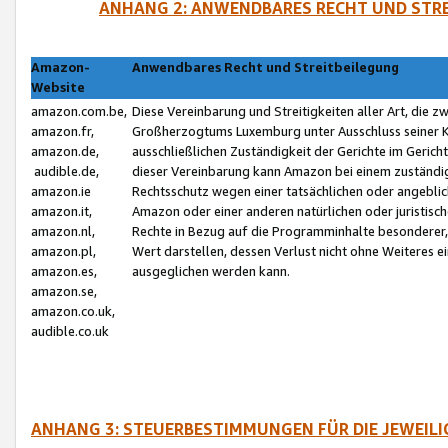
ANHANG 2: ANWENDBARES RECHT UND STRE
Amazon-
Anwendbares Recht und Streitbeilegung
Website
amazon.com.be,
Diese Vereinbarung und Streitigkeiten aller Art, die 
amazon.fr,
Großherzogtums Luxemburg unter Ausschluss seiner Kol
amazon.de,
ausschließlichen Zuständigkeit der Gerichte im Geri
audible.de,
dieser Vereinbarung kann Amazon bei einem zuständig
amazon.ie
Rechtsschutz wegen einer tatsächlichen oder angebli
amazon.it,
Amazon oder einer anderen natürlichen oder juristisc
amazon.nl,
Rechte in Bezug auf die Programminhalte besonderer,
amazon.pl,
Wert darstellen, dessen Verlust nicht ohne Weiteres e
amazon.es,
ausgeglichen werden kann.
amazon.se,
amazon.co.uk,
audible.co.uk
ANHANG 3: STEUERBESTIMMUNGEN FÜR DIE JEWEIL