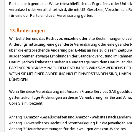
Parteien in irgendeiner Weise (einschließlich des Ergreifens oder Unt
veranlasst oder verpflichtet wird, die mit US-Gesetzen, Vorschriften,
für eine der Parteien dieser Vereinbarung gelten.
13.Änderungen
Wir behalten uns das Recht vor, einzelne oder alle Bestimmungen diese
Änderungsmitteilung, eine geänderte Vereinbarung oder eine geänderte 
über die entsprechende Änderung per E-Mail an Ihre zu diesem Zeitpun
ausgenommen etwaige Erhöhungen der Standardvergütung im Rahmen
Datum, jedoch frühestens sieben Kalendertage nach dem Datum, an de
PARTNERPROGRAMM NACH DEM DATUM DES WIRKSAMWERDENS DER Ä
WENN SIE MIT EINER ÄNDERUNG NICHT EINVERSTANDEN SIND, HABEN S
KÜNDIGEN.
Wenn Sie diese Vereinbarung mit Amazon France Services SAS geschlo
gelten zukünftige Änderungen an dieser Vereinbarung für Sie und Ama
Core S.à r.l. bezieht.
Anhang 1Amazon-Gesellschaften und Amazon-Websites nach Ländern
Anhang 2Anwendbares Recht und Streitbeilegung für die jeweiligen 
Anhang 3Steuerbestimmungen für die jeweiligen Amazon-Websites