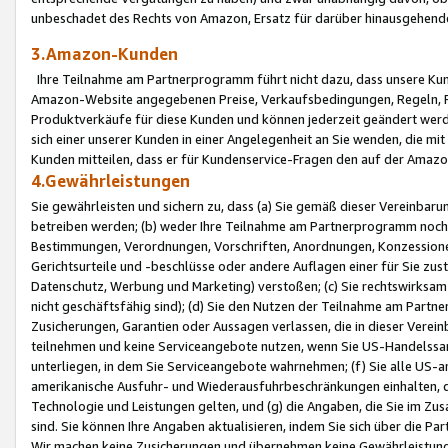
unbeschadet des Rechts von Amazon, Ersatz für darüber hinausgehen
3.Amazon-Kunden
Ihre Teilnahme am Partnerprogramm führt nicht dazu, dass unsere Kun
Amazon-Website angegebenen Preise, Verkaufsbedingungen, Regeln, Ri
Produktverkäufe für diese Kunden und können jederzeit geändert werde
sich einer unserer Kunden in einer Angelegenheit an Sie wenden, die 
Kunden mitteilen, dass er für Kundenservice-Fragen den auf der Ama
4.Gewährleistungen
Sie gewährleisten und sichern zu, dass (a) Sie gemäß dieser Vereinba
betreiben werden; (b) weder Ihre Teilnahme am Partnerprogramm noch d
Bestimmungen, Verordnungen, Vorschriften, Anordnungen, Konzessionen,
Gerichtsurteile und -beschlüsse oder andere Auflagen einer für Sie zu
Datenschutz, Werbung und Marketing) verstoßen; (c) Sie rechtswirksam 
nicht geschäftsfähig sind); (d) Sie den Nutzen der Teilnahme am Partne
Zusicherungen, Garantien oder Aussagen verlassen, die in dieser Verein
teilnehmen und keine Serviceangebote nutzen, wenn Sie US-Handelssa
unterliegen, in dem Sie Serviceangebote wahrnehmen; (f) Sie alle US
amerikanische Ausfuhr- und Wiederausfuhrbeschränkungen einhalten, 
Technologie und Leistungen gelten, und (g) die Angaben, die Sie im 
sind. Sie können Ihre Angaben aktualisieren, indem Sie sich über die 
Wir machen keine Zusicherungen und übernehmen keine Gewährleistun