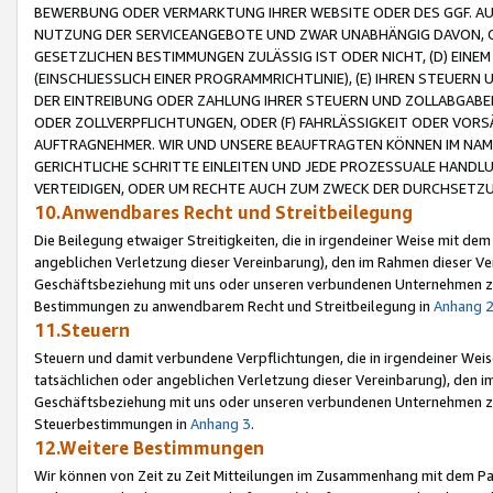
BEWERBUNG ODER VERMARKTUNG IHRER WEBSITE ODER DES GGF. AUF 
NUTZUNG DER SERVICEANGEBOTE UND ZWAR UNABHÄNGIG DAVON, O
GESETZLICHEN BESTIMMUNGEN ZULÄSSIG IST ODER NICHT, (D) EINE
(EINSCHLIESSLICH EINER PROGRAMMRICHTLINIE), (E) IHREN STEUER
DER EINTREIBUNG ODER ZAHLUNG IHRER STEUERN UND ZOLLABGAB
ODER ZOLLVERPFLICHTUNGEN, ODER (F) FAHRLÄSSIGKEIT ODER VORS
AUFTRAGNEHMER. WIR UND UNSERE BEAUFTRAGTEN KÖNNEN IM NAME
GERICHTLICHE SCHRITTE EINLEITEN UND JEDE PROZESSUALE HAND
VERTEIDIGEN, ODER UM RECHTE AUCH ZUM ZWECK DER DURCHSETZU
10.Anwendbares Recht und Streitbeilegung
Die Beilegung etwaiger Streitigkeiten, die in irgendeiner Weise mit de
angeblichen Verletzung dieser Vereinbarung), den im Rahmen dieser Ve
Geschäftsbeziehung mit uns oder unseren verbundenen Unternehmen zu
Bestimmungen zu anwendbarem Recht und Streitbeilegung in
Anhang 
11.Steuern
Steuern und damit verbundene Verpflichtungen, die in irgendeiner Wei
tatsächlichen oder angeblichen Verletzung dieser Vereinbarung), den 
Geschäftsbeziehung mit uns oder unseren verbundenen Unternehmen z
Steuerbestimmungen in
Anhang 3
.
12.Weitere Bestimmungen
Wir können von Zeit zu Zeit Mitteilungen im Zusammenhang mit dem Par