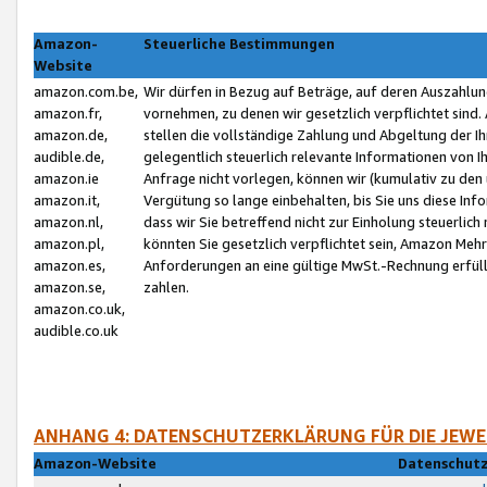
Amazon-
Steuerliche Bestimmungen
Website
amazon.com.be,
Wir dürfen in Bezug auf Beträge, auf deren Auszahlun
amazon.fr,
vornehmen, zu denen wir gesetzlich verpflichtet sind
amazon.de,
stellen die vollständige Zahlung und Abgeltung der 
audible.de,
gelegentlich steuerlich relevante Informationen von I
amazon.ie
Anfrage nicht vorlegen, können wir (kumulativ zu de
amazon.it,
Vergütung so lange einbehalten, bis Sie uns diese Inf
amazon.nl,
dass wir Sie betreffend nicht zur Einholung steuerlich 
amazon.pl,
könnten Sie gesetzlich verpflichtet sein, Amazon Meh
amazon.es,
Anforderungen an eine gültige MwSt.-Rechnung erfüllt
amazon.se,
zahlen.
amazon.co.uk,
audible.co.uk
ANHANG 4: DATENSCHUTZERKLÄRUNG FÜR DIE JEWE
Amazon-Website
Datenschutz