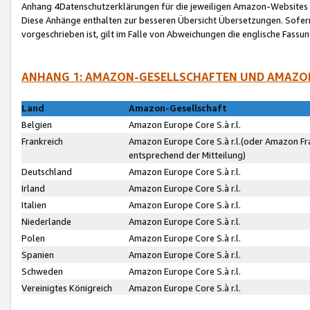
Anhang 4Datenschutzerklärungen für die jeweiligen Amazon-Websites
Diese Anhänge enthalten zur besseren Übersicht Übersetzungen. Sofe
vorgeschrieben ist, gilt im Falle von Abweichungen die englische Fass
ANHANG 1: AMAZON-GESELLSCHAFTEN UND AMAZO
Land
Amazon-Gesellschaft
Belgien
Amazon Europe Core S.à r.l.
Frankreich
Amazon Europe Core S.à r.l.(oder Amazon Fr
entsprechend der Mitteilung)
Deutschland
Amazon Europe Core S.à r.l.
Irland
Amazon Europe Core S.à r.l.
Italien
Amazon Europe Core S.à r.l.
Niederlande
Amazon Europe Core S.à r.l.
Polen
Amazon Europe Core S.à r.l.
Spanien
Amazon Europe Core S.à r.l.
Schweden
Amazon Europe Core S.à r.l.
Vereinigtes Königreich
Amazon Europe Core S.à r.l.