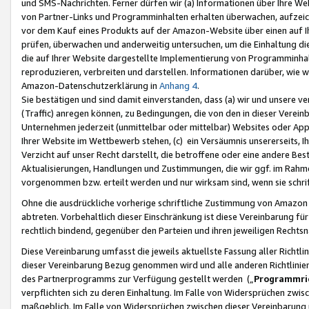
und SMS-Nachrichten. Ferner dürfen wir (a) Informationen über Ihre We
von Partner-Links und Programminhalten erhalten überwachen, aufzei
vor dem Kauf eines Produkts auf der Amazon-Website über einen auf Ih
prüfen, überwachen und anderweitig untersuchen, um die Einhaltung dies
die auf Ihrer Website dargestellte Implementierung von Programminhalt
reproduzieren, verbreiten und darstellen. Informationen darüber, wie w
Amazon-Datenschutzerklärung in
Anhang 4
.
Sie bestätigen und sind damit einverstanden, dass (a) wir und unsere 
(Traffic) anregen können, zu Bedingungen, die von den in dieser Vere
Unternehmen jederzeit (unmittelbar oder mittelbar) Websites oder Appl
Ihrer Website im Wettbewerb stehen, (c) ein Versäumnis unsererseits, I
Verzicht auf unser Recht darstellt, die betroffene oder eine andere B
Aktualisierungen, Handlungen und Zustimmungen, die wir ggf. im Rahme
vorgenommen bzw. erteilt werden und nur wirksam sind, wenn sie schri
Ohne die ausdrückliche vorherige schriftliche Zustimmung von Amazon
abtreten. Vorbehaltlich dieser Einschränkung ist diese Vereinbarung f
rechtlich bindend, gegenüber den Parteien und ihren jeweiligen Rech
Diese Vereinbarung umfasst die jeweils aktuellste Fassung aller Richtli
dieser Vereinbarung Bezug genommen wird und alle anderen Richtlinie
des Partnerprogramms zur Verfügung gestellt werden („
Programmric
verpflichten sich zu deren Einhaltung. Im Falle von Widersprüchen zwi
maßgeblich. Im Falle von Widersprüchen zwischen dieser Vereinbarun