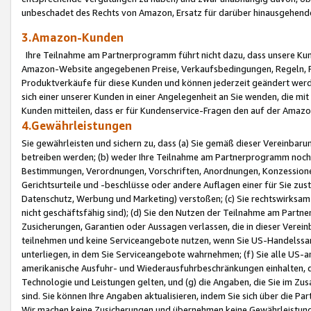
unbeschadet des Rechts von Amazon, Ersatz für darüber hinausgehen
3.Amazon-Kunden
Ihre Teilnahme am Partnerprogramm führt nicht dazu, dass unsere Kun
Amazon-Website angegebenen Preise, Verkaufsbedingungen, Regeln, Ri
Produktverkäufe für diese Kunden und können jederzeit geändert werde
sich einer unserer Kunden in einer Angelegenheit an Sie wenden, die 
Kunden mitteilen, dass er für Kundenservice-Fragen den auf der Ama
4.Gewährleistungen
Sie gewährleisten und sichern zu, dass (a) Sie gemäß dieser Vereinba
betreiben werden; (b) weder Ihre Teilnahme am Partnerprogramm noch d
Bestimmungen, Verordnungen, Vorschriften, Anordnungen, Konzessionen,
Gerichtsurteile und -beschlüsse oder andere Auflagen einer für Sie zu
Datenschutz, Werbung und Marketing) verstoßen; (c) Sie rechtswirksam 
nicht geschäftsfähig sind); (d) Sie den Nutzen der Teilnahme am Partne
Zusicherungen, Garantien oder Aussagen verlassen, die in dieser Verein
teilnehmen und keine Serviceangebote nutzen, wenn Sie US-Handelssa
unterliegen, in dem Sie Serviceangebote wahrnehmen; (f) Sie alle US
amerikanische Ausfuhr- und Wiederausfuhrbeschränkungen einhalten, 
Technologie und Leistungen gelten, und (g) die Angaben, die Sie im 
sind. Sie können Ihre Angaben aktualisieren, indem Sie sich über die 
Wir machen keine Zusicherungen und übernehmen keine Gewährleistun