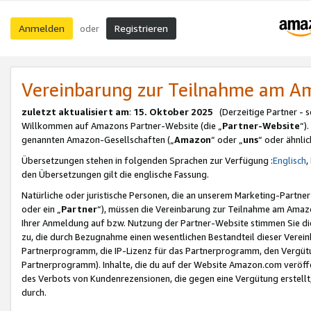
Anmelden
Registrieren
oder
Vereinbarung zur Teilnahme am 
zuletzt aktualisiert am
:
15. Oktober 2025
(Derzeitige Partner - 
Willkommen auf Amazons Partner-Website (die „
Partner-Website
“)
genannten Amazon-Gesellschaften („
Amazon
“ oder „
uns
“ oder ähnli
Übersetzungen stehen in folgenden Sprachen zur Verfügung :
Englisch
,
den Übersetzungen gilt die englische Fassung.
Natürliche oder juristische Personen, die an unserem Marketing-Partn
oder ein „
Partner
“), müssen die Vereinbarung zur Teilnahme am Ama
Ihrer Anmeldung auf bzw. Nutzung der Partner-Website stimmen Sie die
zu, die durch Bezugnahme einen wesentlichen Bestandteil dieser Verei
Partnerprogramm, die IP-Lizenz für das Partnerprogramm, den Vergütu
Partnerprogramm). Inhalte, die du auf der Website Amazon.com veröffe
des Verbots von Kundenrezensionen, die gegen eine Vergütung erstellt, 
durch.