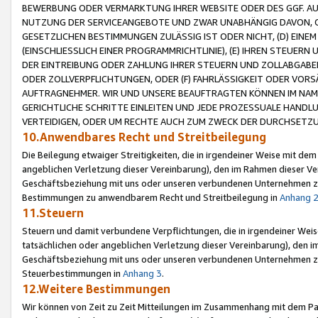
BEWERBUNG ODER VERMARKTUNG IHRER WEBSITE ODER DES GGF. AUF 
NUTZUNG DER SERVICEANGEBOTE UND ZWAR UNABHÄNGIG DAVON, O
GESETZLICHEN BESTIMMUNGEN ZULÄSSIG IST ODER NICHT, (D) EINE
(EINSCHLIESSLICH EINER PROGRAMMRICHTLINIE), (E) IHREN STEUER
DER EINTREIBUNG ODER ZAHLUNG IHRER STEUERN UND ZOLLABGAB
ODER ZOLLVERPFLICHTUNGEN, ODER (F) FAHRLÄSSIGKEIT ODER VORS
AUFTRAGNEHMER. WIR UND UNSERE BEAUFTRAGTEN KÖNNEN IM NAME
GERICHTLICHE SCHRITTE EINLEITEN UND JEDE PROZESSUALE HAND
VERTEIDIGEN, ODER UM RECHTE AUCH ZUM ZWECK DER DURCHSETZU
10.Anwendbares Recht und Streitbeilegung
Die Beilegung etwaiger Streitigkeiten, die in irgendeiner Weise mit de
angeblichen Verletzung dieser Vereinbarung), den im Rahmen dieser Ve
Geschäftsbeziehung mit uns oder unseren verbundenen Unternehmen zu
Bestimmungen zu anwendbarem Recht und Streitbeilegung in
Anhang 
11.Steuern
Steuern und damit verbundene Verpflichtungen, die in irgendeiner Wei
tatsächlichen oder angeblichen Verletzung dieser Vereinbarung), den 
Geschäftsbeziehung mit uns oder unseren verbundenen Unternehmen z
Steuerbestimmungen in
Anhang 3
.
12.Weitere Bestimmungen
Wir können von Zeit zu Zeit Mitteilungen im Zusammenhang mit dem Par