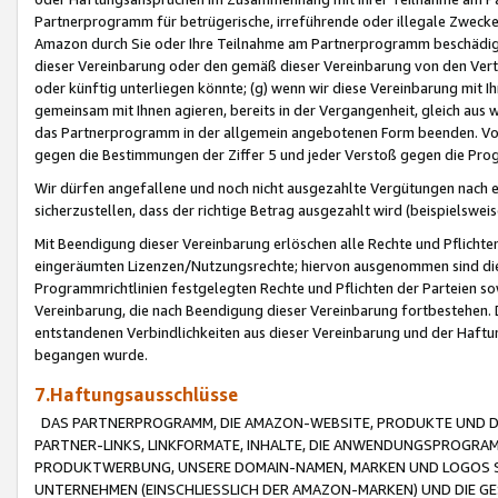
Partnerprogramm für betrügerische, irreführende oder illegale Zwecke
Amazon durch Sie oder Ihre Teilnahme am Partnerprogramm beschädig
dieser Vereinbarung oder den gemäß dieser Vereinbarung von den Vertr
oder künftig unterliegen könnte; (g) wenn wir diese Vereinbarung mit I
gemeinsam mit Ihnen agieren, bereits in der Vergangenheit, gleich aus
das Partnerprogramm in der allgemein angebotenen Form beenden. Vors
gegen die Bestimmungen der Ziffer 5 und jeder Verstoß gegen die Prog
Wir dürfen angefallene und noch nicht ausgezahlte Vergütungen nach 
sicherzustellen, dass der richtige Betrag ausgezahlt wird (beispielsw
Mit Beendigung dieser Vereinbarung erlöschen alle Rechte und Pflichte
eingeräumten Lizenzen/Nutzungsrechte; hiervon ausgenommen sind die in 
Programmrichtlinien festgelegten Rechte und Pflichten der Parteien sow
Vereinbarung, die nach Beendigung dieser Vereinbarung fortbestehen. D
entstandenen Verbindlichkeiten aus dieser Vereinbarung und der Haft
begangen wurde.
7.Haftungsausschlüsse
DAS PARTNERPROGRAMM, DIE AMAZON-WEBSITE, PRODUKTE UND DI
PARTNER-LINKS, LINKFORMATE, INHALTE, DIE ANWENDUNGSPROGR
PRODUKTWERBUNG, UNSERE DOMAIN-NAMEN, MARKEN UND LOGOS S
UNTERNEHMEN (EINSCHLIESSLICH DER AMAZON-MARKEN) UND DIE GE