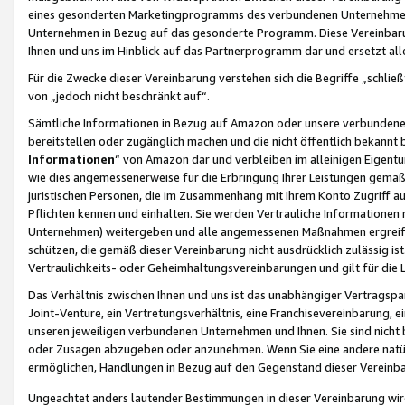
eines gesonderten Marketingprogramms des verbundenen Unternehmens
Unternehmen in Bezug auf das gesonderte Programm. Diese Vereinbarung
Ihnen und uns im Hinblick auf das Partnerprogramm dar und ersetzt al
Für die Zwecke dieser Vereinbarung verstehen sich die Begriffe „schließ
von „jedoch nicht beschränkt auf“.
Sämtliche Informationen in Bezug auf Amazon oder unsere verbunde
bereitstellen oder zugänglich machen und die nicht öffentlich bekannt bz
Informationen
“ von Amazon dar und verbleiben im alleinigen Eigent
wie dies angemessenerweise für die Erbringung Ihrer Leistungen gemäß d
juristischen Personen, die im Zusammenhang mit Ihrem Konto Zugriff au
Pflichten kennen und einhalten. Sie werden Vertrauliche Informationen 
Unternehmen) weitergeben und alle angemessenen Maßnahmen ergreifen
schützen, die gemäß dieser Vereinbarung nicht ausdrücklich zulässig is
Vertraulichkeits- oder Geheimhaltungsvereinbarungen und gilt für die
Das Verhältnis zwischen Ihnen und uns ist das unabhängiger Vertragspa
Joint-Venture, ein Vertretungsverhältnis, eine Franchisevereinbarung, 
unseren jeweiligen verbundenen Unternehmen und Ihnen. Sie sind ni
oder Zusagen abzugeben oder anzunehmen. Wenn Sie eine andere natürli
ermöglichen, Handlungen in Bezug auf den Gegenstand dieser Vereinbar
Ungeachtet anders lautender Bestimmungen in dieser Vereinbarung wird