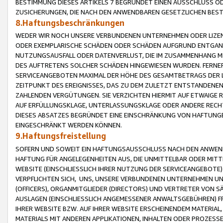
BESTIMMUNG DIESES ARTIKELS 7 BEGRÜNDET EINEN AUSSCHLUSS 
ZUSICHERUNGEN, DIE NACH DEN ANWENDBAREN GESETZLICHEN BE
8.Haftungsbeschränkungen
WEDER WIR NOCH UNSERE VERBUNDENEN UNTERNEHMEN ODER LIZEN
ODER EXEMPLARISCHE SCHÄDEN ODER SCHÄDEN AUFGRUND ENTGANG
NUTZUNGSAUSFALL ODER DATENVERLUST, DIE IM ZUSAMMENHANG MI
DES AUFTRETENS SOLCHER SCHÄDEN HINGEWIESEN WURDEN. FERN
SERVICEANGEBOTEN MAXIMAL DER HÖHE DES GESAMTBETRAGS DER 
ZEITPUNKT DES EREIGNISSES, DAS ZU DEM ZULETZT ENTSTANDENE
ZAHLENDEN VERGÜTUNGEN. SIE VERZICHTEN HIERMIT AUF ETWAIGE 
AUF ERFÜLLUNGSKLAGE, UNTERLASSUNGSKLAGE ODER ANDERE RECHT
DIESES ABSATZES BEGRÜNDET EINE EINSCHRÄNKUNG VON HAFTUNG
EINGESCHRÄNKT WERDEN KÖNNEN.
9.Haftungsfreistellung
SOFERN UND SOWEIT EIN HAFTUNGSAUSSCHLUSS NACH DEN ANWENDB
HAFTUNG FÜR ANGELEGENHEITEN AUS, DIE UNMITTELBAR ODER MITT
WEBSITE (EINSCHLIESSLICH IHRER NUTZUNG DER SERVICEANGEBOTE)
VERPFLICHTEN SICH, UNS, UNSERE VERBUNDENEN UNTERNEHMEN UN
(OFFICERS), ORGANMITGLIEDER (DIRECTORS) UND VERTRETER VON 
AUSLAGEN (EINSCHLIESSLICH ANGEMESSENER ANWALTSGEBÜHREN) FR
IHRER WEBSITE BZW. AUF IHRER WEBSITE ERSCHEINENDEM MATERIAL
MATERIALS MIT ANDEREN APPLIKATIONEN, INHALTEN ODER PROZESSE