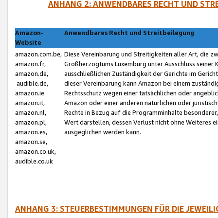
ANHANG 2: ANWENDBARES RECHT UND STRE
Amazon-
Anwendbares Recht und Streitbeilegung
Website
amazon.com.be,
Diese Vereinbarung und Streitigkeiten aller Art, die 
amazon.fr,
Großherzogtums Luxemburg unter Ausschluss seiner Kol
amazon.de,
ausschließlichen Zuständigkeit der Gerichte im Geri
audible.de,
dieser Vereinbarung kann Amazon bei einem zuständig
amazon.ie
Rechtsschutz wegen einer tatsächlichen oder angebli
amazon.it,
Amazon oder einer anderen natürlichen oder juristisc
amazon.nl,
Rechte in Bezug auf die Programminhalte besonderer,
amazon.pl,
Wert darstellen, dessen Verlust nicht ohne Weiteres e
amazon.es,
ausgeglichen werden kann.
amazon.se,
amazon.co.uk,
audible.co.uk
ANHANG 3: STEUERBESTIMMUNGEN FÜR DIE JEWEIL