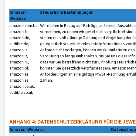
Amazon-
Steuerliche Bestimmungen
Website
amazon.com.be,
Wir dürfen in Bezug auf Beträge, auf deren Auszahlun
amazon.fr,
vornehmen, zu denen wir gesetzlich verpflichtet sind
amazon.de,
stellen die vollständige Zahlung und Abgeltung der 
audible.de,
gelegentlich steuerlich relevante Informationen von I
amazon.ie
Anfrage nicht vorlegen, können wir (kumulativ zu de
amazon.it,
Vergütung so lange einbehalten, bis Sie uns diese Inf
amazon.nl,
dass wir Sie betreffend nicht zur Einholung steuerlich 
amazon.pl,
könnten Sie gesetzlich verpflichtet sein, Amazon Meh
amazon.es,
Anforderungen an eine gültige MwSt.-Rechnung erfüllt
amazon.se,
zahlen.
amazon.co.uk,
audible.co.uk
ANHANG 4: DATENSCHUTZERKLÄRUNG FÜR DIE JEWE
Amazon-Website
Datenschutz