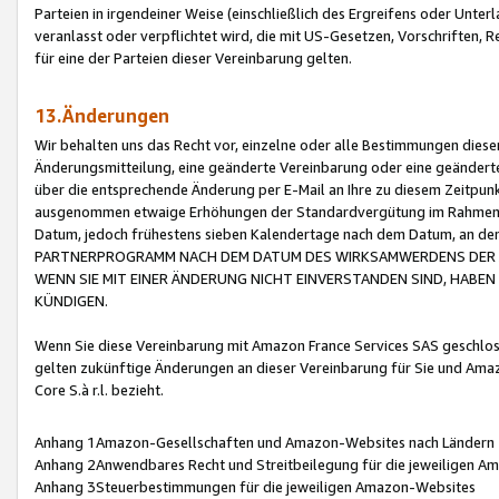
Parteien in irgendeiner Weise (einschließlich des Ergreifens oder Unt
veranlasst oder verpflichtet wird, die mit US-Gesetzen, Vorschriften,
für eine der Parteien dieser Vereinbarung gelten.
13.Änderungen
Wir behalten uns das Recht vor, einzelne oder alle Bestimmungen diese
Änderungsmitteilung, eine geänderte Vereinbarung oder eine geänderte 
über die entsprechende Änderung per E-Mail an Ihre zu diesem Zeitpun
ausgenommen etwaige Erhöhungen der Standardvergütung im Rahmen
Datum, jedoch frühestens sieben Kalendertage nach dem Datum, an de
PARTNERPROGRAMM NACH DEM DATUM DES WIRKSAMWERDENS DER Ä
WENN SIE MIT EINER ÄNDERUNG NICHT EINVERSTANDEN SIND, HABEN S
KÜNDIGEN.
Wenn Sie diese Vereinbarung mit Amazon France Services SAS geschlo
gelten zukünftige Änderungen an dieser Vereinbarung für Sie und Ama
Core S.à r.l. bezieht.
Anhang 1Amazon-Gesellschaften und Amazon-Websites nach Ländern
Anhang 2Anwendbares Recht und Streitbeilegung für die jeweiligen 
Anhang 3Steuerbestimmungen für die jeweiligen Amazon-Websites