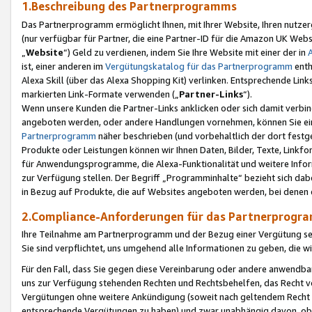
1.Beschreibung des Partnerprogramms
Das Partnerprogramm ermöglicht Ihnen, mit Ihrer Website, Ihren nutzer
(nur verfügbar für Partner, die eine Partner-ID für die Amazon UK We
„
Website
“) Geld zu verdienen, indem Sie Ihre Website mit einer der in
ist, einer anderen im
Vergütungskatalog für das Partnerprogramm
enth
Alexa Skill (über das Alexa Shopping Kit) verlinken. Entsprechende Lin
markierten Link-Formate verwenden („
Partner-Links
“).
Wenn unsere Kunden die Partner-Links anklicken oder sich damit verbi
angeboten werden, oder andere Handlungen vornehmen, können Sie eine
Partnerprogramm
näher beschrieben (und vorbehaltlich der dort festg
Produkte oder Leistungen können wir Ihnen Daten, Bilder, Texte, Linkfo
für Anwendungsprogramme, die Alexa-Funktionalität und weitere Inf
zur Verfügung stellen. Der Begriff „Programminhalte“ bezieht sich dabe
in Bezug auf Produkte, die auf Websites angeboten werden, bei denen 
2.Compliance-Anforderungen für das Partnerprog
Ihre Teilnahme am Partnerprogramm und der Bezug einer Vergütung setz
Sie sind verpflichtet, uns umgehend alle Informationen zu geben, die w
Für den Fall, dass Sie gegen diese Vereinbarung oder andere anwendba
uns zur Verfügung stehenden Rechten und Rechtsbehelfen, das Recht vo
Vergütungen ohne weitere Ankündigung (soweit nach geltendem Recht z
entsprechende Vergütungen zu haben) und zwar unabhängig davon, ob 