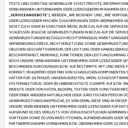
TEXTE UND SONSTIGE GEWERBLICHE SCHUTZRECHTE, INFORMATIONE
VERBUNDENEN UNTERNEHMEN ODER LIZENZGEBERN IM RAHMEN DES
„
SERVICEANGEBOTE
“), WERDEN „WIE BESEHEN“ UND „WIE VERFÜ
ODER LIZENZGEBER MACHEN ZUSICHERUNGEN ODER ÜBERNEHMEN GEW
GESETZLICH ODER IN SONSTIGER WEISE, IN BEZUG AUF DIE SERVI
SCHLIESSEN JEGLICHE GEWÄHRLEISTUNGEN IN BEZUG AUF DIE SERVI
GEWÄHRLEISTUNGEN BEZÜGLICH RECHTSMÄNGELN, MARKTGÄNGIGKEIT
VERWENDUNGSZWECK, NICHTVERLETZUNG SOWIE GEWÄHRLEISTUNGEN 
ÜBLICHEN GESCHÄFTSVERKEHR, DER LEISTUNG ODER HANDELSBRÄUCH
BESCHAFFENHEIT, MERKMALE, FUNKTIONEN, DEN LEISTUNGSUMFANG 
NOCH UNSERE VERBUNDENEN UNTERNEHMEN ODER LIZENZGEBER GEWÄ
BESCHRIEBEN DURCHGÄNGIG BZW. AUF BESTIMMTE ART UND WEISE
KORREKT, FEHLERFREI ODER FREI VON SCHÄDLICHEN KOMPONENTEN
HAFTEN FÜR: (A) FEHLER, UNGENAUIGKEITEN, VIREN, SCHADSOFTW
SYSTEMABSTÜRZE; ODER (B) UNBERECHTIGTE ZUGRIFFE AUF BZW. 
WEBSITE ODER VON DATEN, BILDERN, TEXTEN ODER SONSTIGEN INF
ODER EINER ANDEREN NATÜRLICHEN ODER JURISTISCHEN PERSON OD
GEWÄHRLEISTUNGSANSPRÜCHE, ES SEIN DENN, DIESE SIND IN DIES
UNSERE VERBUNDENEN UNTERNEHMEN ODER LIZENZGEBER FÜR EN
AUFGRUND (X) DES VERLUSTS VON VORAUSSICHTLICHEN GEWINNEN
VORTEILEN SOWIE (Y) VON INVESTITIONEN, AUFWENDUNGEN ODER VE
PARTNERPROGRAMM VORNEHMEN BZW. ÜBERNEHMEN ODER (Z) DER 