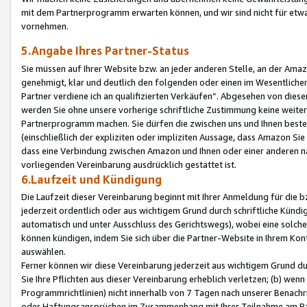
mit dem Partnerprogramm erwarten können, und wir sind nicht für etwa
vornehmen.
5.Angabe Ihres Partner-Status
Sie müssen auf Ihrer Website bzw. an jeder anderen Stelle, an der Am
genehmigt, klar und deutlich den folgenden oder einen im Wesentlichen
Partner verdiene ich an qualifizierten Verkäufen“. Abgesehen von die
werden Sie ohne unsere vorherige schriftliche Zustimmung keine weite
Partnerprogramm machen. Sie dürfen die zwischen uns und Ihnen best
(einschließlich der expliziten oder impliziten Aussage, dass Amazon Si
dass eine Verbindung zwischen Amazon und Ihnen oder einer anderen natü
vorliegenden Vereinbarung ausdrücklich gestattet ist.
6.Laufzeit und Kündigung
Die Laufzeit dieser Vereinbarung beginnt mit Ihrer Anmeldung für die 
jederzeit ordentlich oder aus wichtigem Grund durch schriftliche Kündi
automatisch und unter Ausschluss des Gerichtswegs), wobei eine solch
können kündigen, indem Sie sich über die Partner-Website in Ihrem Ko
auswählen.
Ferner können wir diese Vereinbarung jederzeit aus wichtigem Grund dur
Sie Ihre Pflichten aus dieser Vereinbarung erheblich verletzen; (b) wen
Programmrichtlinien) nicht innerhalb von 7 Tagen nach unserer Benachr
oder Haftungsansprüchen im Zusammenhang mit Ihrer Teilnahme am Pa