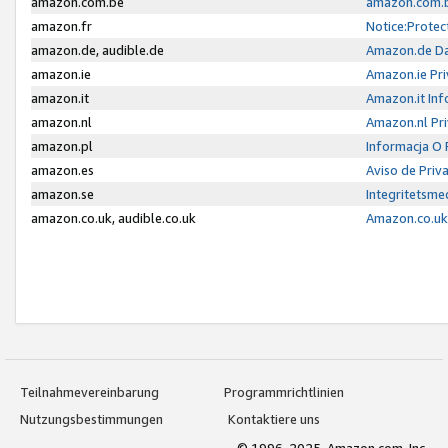
amazon.com.be
amazon.com.b
amazon.fr
Notice:Protec
amazon.de, audible.de
Amazon.de Da
amazon.ie
Amazon.ie Pri
amazon.it
Amazon.it Inf
amazon.nl
Amazon.nl Pri
amazon.pl
Informacja O
amazon.es
Aviso de Priv
amazon.se
Integritetsm
amazon.co.uk, audible.co.uk
Amazon.co.uk 
Teilnahmevereinbarung
Programmrichtlinien
Nutzungsbestimmungen
Kontaktiere uns