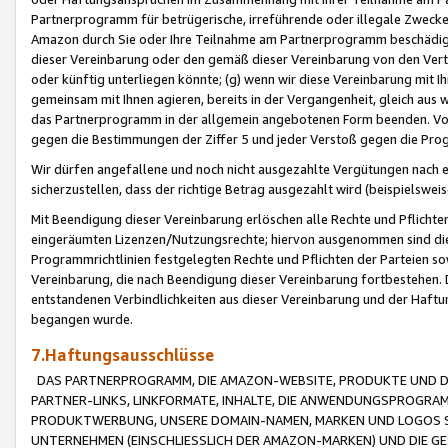
Partnerprogramm für betrügerische, irreführende oder illegale Zwecke
Amazon durch Sie oder Ihre Teilnahme am Partnerprogramm beschädig
dieser Vereinbarung oder den gemäß dieser Vereinbarung von den Vertr
oder künftig unterliegen könnte; (g) wenn wir diese Vereinbarung mit I
gemeinsam mit Ihnen agieren, bereits in der Vergangenheit, gleich aus
das Partnerprogramm in der allgemein angebotenen Form beenden. Vors
gegen die Bestimmungen der Ziffer 5 und jeder Verstoß gegen die Prog
Wir dürfen angefallene und noch nicht ausgezahlte Vergütungen nach 
sicherzustellen, dass der richtige Betrag ausgezahlt wird (beispielsw
Mit Beendigung dieser Vereinbarung erlöschen alle Rechte und Pflichte
eingeräumten Lizenzen/Nutzungsrechte; hiervon ausgenommen sind die in 
Programmrichtlinien festgelegten Rechte und Pflichten der Parteien sow
Vereinbarung, die nach Beendigung dieser Vereinbarung fortbestehen. D
entstandenen Verbindlichkeiten aus dieser Vereinbarung und der Haft
begangen wurde.
7.Haftungsausschlüsse
DAS PARTNERPROGRAMM, DIE AMAZON-WEBSITE, PRODUKTE UND DI
PARTNER-LINKS, LINKFORMATE, INHALTE, DIE ANWENDUNGSPROGR
PRODUKTWERBUNG, UNSERE DOMAIN-NAMEN, MARKEN UND LOGOS S
UNTERNEHMEN (EINSCHLIESSLICH DER AMAZON-MARKEN) UND DIE GE