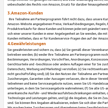
unbeschadet des Rechts von Amazon, Ersatz für darüber hinausgehen
3.Amazon-Kunden
Ihre Teilnahme am Partnerprogramm führt nicht dazu, dass unsere Kun
Amazon-Website angegebenen Preise, Verkaufsbedingungen, Regeln, Ri
Produktverkäufe für diese Kunden und können jederzeit geändert werde
sich einer unserer Kunden in einer Angelegenheit an Sie wenden, die 
Kunden mitteilen, dass er für Kundenservice-Fragen den auf der Ama
4.Gewährleistungen
Sie gewährleisten und sichern zu, dass (a) Sie gemäß dieser Vereinba
betreiben werden; (b) weder Ihre Teilnahme am Partnerprogramm noch d
Bestimmungen, Verordnungen, Vorschriften, Anordnungen, Konzessionen,
Gerichtsurteile und -beschlüsse oder andere Auflagen einer für Sie zu
Datenschutz, Werbung und Marketing) verstoßen; (c) Sie rechtswirksam 
nicht geschäftsfähig sind); (d) Sie den Nutzen der Teilnahme am Partne
Zusicherungen, Garantien oder Aussagen verlassen, die in dieser Verein
teilnehmen und keine Serviceangebote nutzen, wenn Sie US-Handelssa
unterliegen, in dem Sie Serviceangebote wahrnehmen; (f) Sie alle US
amerikanische Ausfuhr- und Wiederausfuhrbeschränkungen einhalten, 
Technologie und Leistungen gelten, und (g) die Angaben, die Sie im 
sind. Sie können Ihre Angaben aktualisieren, indem Sie sich über die 
Wir machen keine Zusicherungen und übernehmen keine Gewährleistun