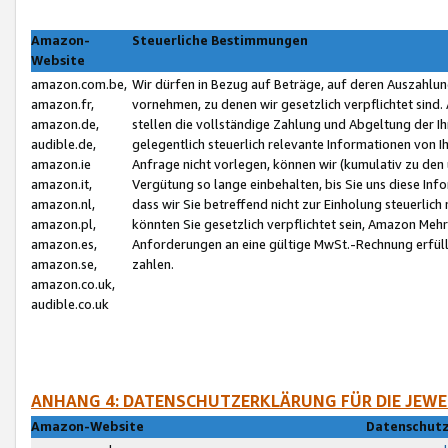
Amazon-
Steuerliche Bestimmungen
Website
amazon.com.be,
Wir dürfen in Bezug auf Beträge, auf deren Auszahlun
amazon.fr,
vornehmen, zu denen wir gesetzlich verpflichtet sind
amazon.de,
stellen die vollständige Zahlung und Abgeltung der 
audible.de,
gelegentlich steuerlich relevante Informationen von I
amazon.ie
Anfrage nicht vorlegen, können wir (kumulativ zu de
amazon.it,
Vergütung so lange einbehalten, bis Sie uns diese Inf
amazon.nl,
dass wir Sie betreffend nicht zur Einholung steuerlich 
amazon.pl,
könnten Sie gesetzlich verpflichtet sein, Amazon Meh
amazon.es,
Anforderungen an eine gültige MwSt.-Rechnung erfüllt
amazon.se,
zahlen.
amazon.co.uk,
audible.co.uk
ANHANG 4: DATENSCHUTZERKLÄRUNG FÜR DIE JEWE
Amazon-Website
Datenschutz