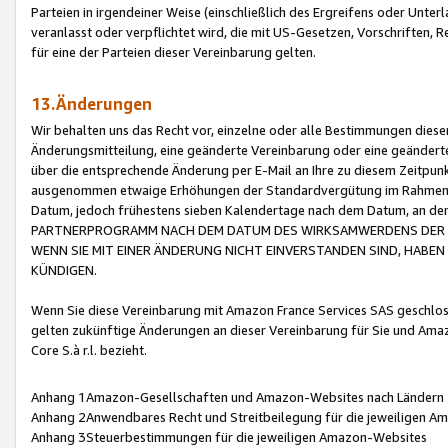
Parteien in irgendeiner Weise (einschließlich des Ergreifens oder Unt
veranlasst oder verpflichtet wird, die mit US-Gesetzen, Vorschriften,
für eine der Parteien dieser Vereinbarung gelten.
13.Änderungen
Wir behalten uns das Recht vor, einzelne oder alle Bestimmungen diese
Änderungsmitteilung, eine geänderte Vereinbarung oder eine geänderte 
über die entsprechende Änderung per E-Mail an Ihre zu diesem Zeitpun
ausgenommen etwaige Erhöhungen der Standardvergütung im Rahmen
Datum, jedoch frühestens sieben Kalendertage nach dem Datum, an de
PARTNERPROGRAMM NACH DEM DATUM DES WIRKSAMWERDENS DER Ä
WENN SIE MIT EINER ÄNDERUNG NICHT EINVERSTANDEN SIND, HABEN S
KÜNDIGEN.
Wenn Sie diese Vereinbarung mit Amazon France Services SAS geschlo
gelten zukünftige Änderungen an dieser Vereinbarung für Sie und Ama
Core S.à r.l. bezieht.
Anhang 1Amazon-Gesellschaften und Amazon-Websites nach Ländern
Anhang 2Anwendbares Recht und Streitbeilegung für die jeweiligen 
Anhang 3Steuerbestimmungen für die jeweiligen Amazon-Websites