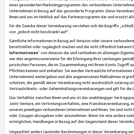
eines gesonderten Marketingprogramms des verbundenen Unternehmens
Unternehmen in Bezug auf das gesonderte Programm. Diese Vereinbarung
Ihnen und uns im Hinblick auf das Partnerprogramm dar und ersetzt al
Für die Zwecke dieser Vereinbarung verstehen sich die Begriffe „schließ
von „jedoch nicht beschränkt auf“.
Sämtliche Informationen in Bezug auf Amazon oder unsere verbunde
bereitstellen oder zugänglich machen und die nicht öffentlich bekannt bz
Informationen
“ von Amazon dar und verbleiben im alleinigen Eigent
wie dies angemessenerweise für die Erbringung Ihrer Leistungen gemäß d
juristischen Personen, die im Zusammenhang mit Ihrem Konto Zugriff au
Pflichten kennen und einhalten. Sie werden Vertrauliche Informationen 
Unternehmen) weitergeben und alle angemessenen Maßnahmen ergreifen
schützen, die gemäß dieser Vereinbarung nicht ausdrücklich zulässig is
Vertraulichkeits- oder Geheimhaltungsvereinbarungen und gilt für die
Das Verhältnis zwischen Ihnen und uns ist das unabhängiger Vertragspa
Joint-Venture, ein Vertretungsverhältnis, eine Franchisevereinbarung, 
unseren jeweiligen verbundenen Unternehmen und Ihnen. Sie sind ni
oder Zusagen abzugeben oder anzunehmen. Wenn Sie eine andere natürli
ermöglichen, Handlungen in Bezug auf den Gegenstand dieser Vereinbar
Ungeachtet anders lautender Bestimmungen in dieser Vereinbarung wird