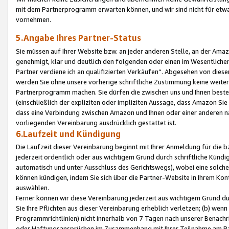
mit dem Partnerprogramm erwarten können, und wir sind nicht für etwa
vornehmen.
5.Angabe Ihres Partner-Status
Sie müssen auf Ihrer Website bzw. an jeder anderen Stelle, an der Am
genehmigt, klar und deutlich den folgenden oder einen im Wesentlichen
Partner verdiene ich an qualifizierten Verkäufen“. Abgesehen von die
werden Sie ohne unsere vorherige schriftliche Zustimmung keine weite
Partnerprogramm machen. Sie dürfen die zwischen uns und Ihnen best
(einschließlich der expliziten oder impliziten Aussage, dass Amazon Si
dass eine Verbindung zwischen Amazon und Ihnen oder einer anderen natü
vorliegenden Vereinbarung ausdrücklich gestattet ist.
6.Laufzeit und Kündigung
Die Laufzeit dieser Vereinbarung beginnt mit Ihrer Anmeldung für die 
jederzeit ordentlich oder aus wichtigem Grund durch schriftliche Kündi
automatisch und unter Ausschluss des Gerichtswegs), wobei eine solch
können kündigen, indem Sie sich über die Partner-Website in Ihrem Ko
auswählen.
Ferner können wir diese Vereinbarung jederzeit aus wichtigem Grund dur
Sie Ihre Pflichten aus dieser Vereinbarung erheblich verletzen; (b) wen
Programmrichtlinien) nicht innerhalb von 7 Tagen nach unserer Benachr
oder Haftungsansprüchen im Zusammenhang mit Ihrer Teilnahme am Pa