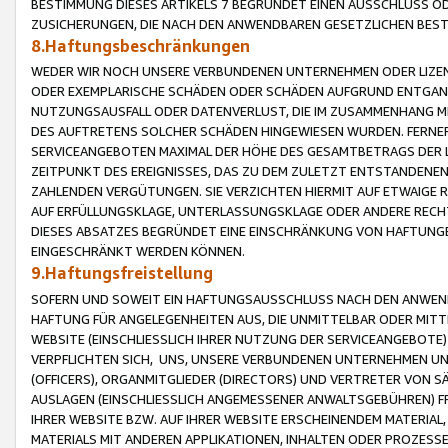
BESTIMMUNG DIESES ARTIKELS 7 BEGRÜNDET EINEN AUSSCHLUSS 
ZUSICHERUNGEN, DIE NACH DEN ANWENDBAREN GESETZLICHEN BE
8.Haftungsbeschränkungen
WEDER WIR NOCH UNSERE VERBUNDENEN UNTERNEHMEN ODER LIZEN
ODER EXEMPLARISCHE SCHÄDEN ODER SCHÄDEN AUFGRUND ENTGANG
NUTZUNGSAUSFALL ODER DATENVERLUST, DIE IM ZUSAMMENHANG MI
DES AUFTRETENS SOLCHER SCHÄDEN HINGEWIESEN WURDEN. FERN
SERVICEANGEBOTEN MAXIMAL DER HÖHE DES GESAMTBETRAGS DER 
ZEITPUNKT DES EREIGNISSES, DAS ZU DEM ZULETZT ENTSTANDENE
ZAHLENDEN VERGÜTUNGEN. SIE VERZICHTEN HIERMIT AUF ETWAIGE 
AUF ERFÜLLUNGSKLAGE, UNTERLASSUNGSKLAGE ODER ANDERE RECHT
DIESES ABSATZES BEGRÜNDET EINE EINSCHRÄNKUNG VON HAFTUNG
EINGESCHRÄNKT WERDEN KÖNNEN.
9.Haftungsfreistellung
SOFERN UND SOWEIT EIN HAFTUNGSAUSSCHLUSS NACH DEN ANWENDB
HAFTUNG FÜR ANGELEGENHEITEN AUS, DIE UNMITTELBAR ODER MITT
WEBSITE (EINSCHLIESSLICH IHRER NUTZUNG DER SERVICEANGEBOTE)
VERPFLICHTEN SICH, UNS, UNSERE VERBUNDENEN UNTERNEHMEN UN
(OFFICERS), ORGANMITGLIEDER (DIRECTORS) UND VERTRETER VON 
AUSLAGEN (EINSCHLIESSLICH ANGEMESSENER ANWALTSGEBÜHREN) FR
IHRER WEBSITE BZW. AUF IHRER WEBSITE ERSCHEINENDEM MATERIAL
MATERIALS MIT ANDEREN APPLIKATIONEN, INHALTEN ODER PROZESSE