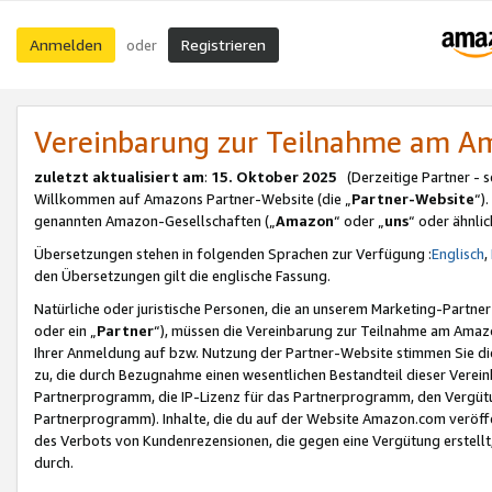
Anmelden
Registrieren
oder
Vereinbarung zur Teilnahme am 
zuletzt aktualisiert am
:
15. Oktober 2025
(Derzeitige Partner - 
Willkommen auf Amazons Partner-Website (die „
Partner-Website
“)
genannten Amazon-Gesellschaften („
Amazon
“ oder „
uns
“ oder ähnli
Übersetzungen stehen in folgenden Sprachen zur Verfügung :
Englisch
,
den Übersetzungen gilt die englische Fassung.
Natürliche oder juristische Personen, die an unserem Marketing-Partn
oder ein „
Partner
“), müssen die Vereinbarung zur Teilnahme am Ama
Ihrer Anmeldung auf bzw. Nutzung der Partner-Website stimmen Sie die
zu, die durch Bezugnahme einen wesentlichen Bestandteil dieser Verei
Partnerprogramm, die IP-Lizenz für das Partnerprogramm, den Vergütu
Partnerprogramm). Inhalte, die du auf der Website Amazon.com veröffe
des Verbots von Kundenrezensionen, die gegen eine Vergütung erstellt, 
durch.