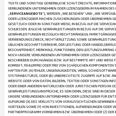
TEXTE UND SONSTIGE GEWERBLICHE SCHUTZRECHTE, INFORMATIONE
VERBUNDENEN UNTERNEHMEN ODER LIZENZGEBERN IM RAHMEN DES
„
SERVICEANGEBOTE
“), WERDEN „WIE BESEHEN“ UND „WIE VERFÜ
ODER LIZENZGEBER MACHEN ZUSICHERUNGEN ODER ÜBERNEHMEN GEW
GESETZLICH ODER IN SONSTIGER WEISE, IN BEZUG AUF DIE SERVI
SCHLIESSEN JEGLICHE GEWÄHRLEISTUNGEN IN BEZUG AUF DIE SERVI
GEWÄHRLEISTUNGEN BEZÜGLICH RECHTSMÄNGELN, MARKTGÄNGIGKEIT
VERWENDUNGSZWECK, NICHTVERLETZUNG SOWIE GEWÄHRLEISTUNGEN 
ÜBLICHEN GESCHÄFTSVERKEHR, DER LEISTUNG ODER HANDELSBRÄUCH
BESCHAFFENHEIT, MERKMALE, FUNKTIONEN, DEN LEISTUNGSUMFANG 
NOCH UNSERE VERBUNDENEN UNTERNEHMEN ODER LIZENZGEBER GEWÄ
BESCHRIEBEN DURCHGÄNGIG BZW. AUF BESTIMMTE ART UND WEISE
KORREKT, FEHLERFREI ODER FREI VON SCHÄDLICHEN KOMPONENTEN
HAFTEN FÜR: (A) FEHLER, UNGENAUIGKEITEN, VIREN, SCHADSOFTW
SYSTEMABSTÜRZE; ODER (B) UNBERECHTIGTE ZUGRIFFE AUF BZW. 
WEBSITE ODER VON DATEN, BILDERN, TEXTEN ODER SONSTIGEN INF
ODER EINER ANDEREN NATÜRLICHEN ODER JURISTISCHEN PERSON OD
GEWÄHRLEISTUNGSANSPRÜCHE, ES SEIN DENN, DIESE SIND IN DIES
UNSERE VERBUNDENEN UNTERNEHMEN ODER LIZENZGEBER FÜR EN
AUFGRUND (X) DES VERLUSTS VON VORAUSSICHTLICHEN GEWINNEN
VORTEILEN SOWIE (Y) VON INVESTITIONEN, AUFWENDUNGEN ODER VE
PARTNERPROGRAMM VORNEHMEN BZW. ÜBERNEHMEN ODER (Z) DER 