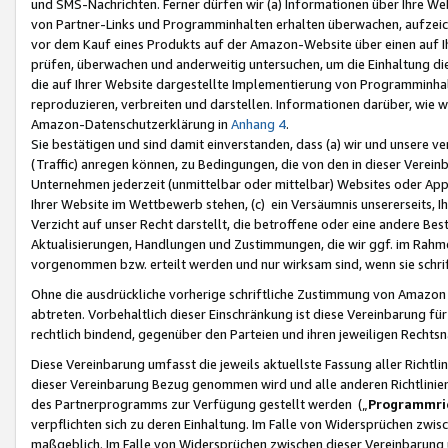
und SMS-Nachrichten. Ferner dürfen wir (a) Informationen über Ihre We
von Partner-Links und Programminhalten erhalten überwachen, aufzei
vor dem Kauf eines Produkts auf der Amazon-Website über einen auf Ih
prüfen, überwachen und anderweitig untersuchen, um die Einhaltung dies
die auf Ihrer Website dargestellte Implementierung von Programminhalt
reproduzieren, verbreiten und darstellen. Informationen darüber, wie w
Amazon-Datenschutzerklärung in
Anhang 4
.
Sie bestätigen und sind damit einverstanden, dass (a) wir und unsere 
(Traffic) anregen können, zu Bedingungen, die von den in dieser Vere
Unternehmen jederzeit (unmittelbar oder mittelbar) Websites oder Appl
Ihrer Website im Wettbewerb stehen, (c) ein Versäumnis unsererseits, I
Verzicht auf unser Recht darstellt, die betroffene oder eine andere B
Aktualisierungen, Handlungen und Zustimmungen, die wir ggf. im Rahme
vorgenommen bzw. erteilt werden und nur wirksam sind, wenn sie schri
Ohne die ausdrückliche vorherige schriftliche Zustimmung von Amazon
abtreten. Vorbehaltlich dieser Einschränkung ist diese Vereinbarung f
rechtlich bindend, gegenüber den Parteien und ihren jeweiligen Rech
Diese Vereinbarung umfasst die jeweils aktuellste Fassung aller Richtli
dieser Vereinbarung Bezug genommen wird und alle anderen Richtlinie
des Partnerprogramms zur Verfügung gestellt werden („
Programmric
verpflichten sich zu deren Einhaltung. Im Falle von Widersprüchen zwi
maßgeblich. Im Falle von Widersprüchen zwischen dieser Vereinbarun