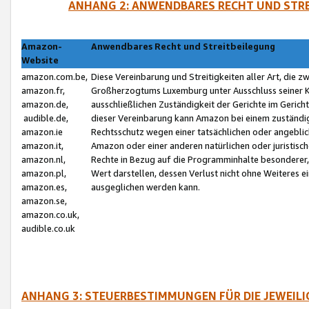
ANHANG 2: ANWENDBARES RECHT UND STRE
Amazon-
Anwendbares Recht und Streitbeilegung
Website
amazon.com.be,
Diese Vereinbarung und Streitigkeiten aller Art, die 
amazon.fr,
Großherzogtums Luxemburg unter Ausschluss seiner Kol
amazon.de,
ausschließlichen Zuständigkeit der Gerichte im Geri
audible.de,
dieser Vereinbarung kann Amazon bei einem zuständig
amazon.ie
Rechtsschutz wegen einer tatsächlichen oder angebli
amazon.it,
Amazon oder einer anderen natürlichen oder juristisc
amazon.nl,
Rechte in Bezug auf die Programminhalte besonderer,
amazon.pl,
Wert darstellen, dessen Verlust nicht ohne Weiteres e
amazon.es,
ausgeglichen werden kann.
amazon.se,
amazon.co.uk,
audible.co.uk
ANHANG 3: STEUERBESTIMMUNGEN FÜR DIE JEWEIL