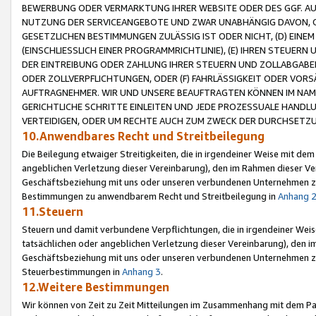
BEWERBUNG ODER VERMARKTUNG IHRER WEBSITE ODER DES GGF. AUF 
NUTZUNG DER SERVICEANGEBOTE UND ZWAR UNABHÄNGIG DAVON, O
GESETZLICHEN BESTIMMUNGEN ZULÄSSIG IST ODER NICHT, (D) EINE
(EINSCHLIESSLICH EINER PROGRAMMRICHTLINIE), (E) IHREN STEUER
DER EINTREIBUNG ODER ZAHLUNG IHRER STEUERN UND ZOLLABGAB
ODER ZOLLVERPFLICHTUNGEN, ODER (F) FAHRLÄSSIGKEIT ODER VORS
AUFTRAGNEHMER. WIR UND UNSERE BEAUFTRAGTEN KÖNNEN IM NAME
GERICHTLICHE SCHRITTE EINLEITEN UND JEDE PROZESSUALE HAND
VERTEIDIGEN, ODER UM RECHTE AUCH ZUM ZWECK DER DURCHSETZU
10.Anwendbares Recht und Streitbeilegung
Die Beilegung etwaiger Streitigkeiten, die in irgendeiner Weise mit de
angeblichen Verletzung dieser Vereinbarung), den im Rahmen dieser Ve
Geschäftsbeziehung mit uns oder unseren verbundenen Unternehmen zu
Bestimmungen zu anwendbarem Recht und Streitbeilegung in
Anhang 
11.Steuern
Steuern und damit verbundene Verpflichtungen, die in irgendeiner Wei
tatsächlichen oder angeblichen Verletzung dieser Vereinbarung), den 
Geschäftsbeziehung mit uns oder unseren verbundenen Unternehmen z
Steuerbestimmungen in
Anhang 3
.
12.Weitere Bestimmungen
Wir können von Zeit zu Zeit Mitteilungen im Zusammenhang mit dem Par