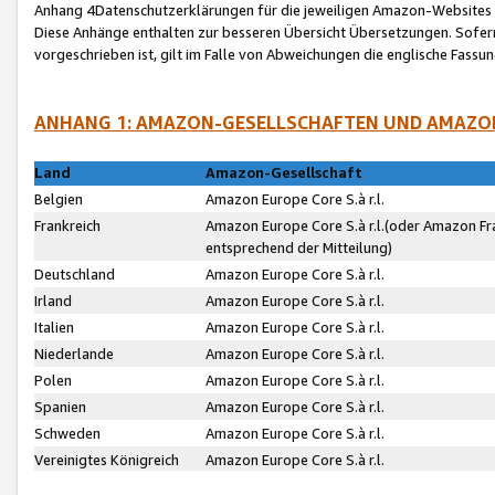
Anhang 4Datenschutzerklärungen für die jeweiligen Amazon-Websites
Diese Anhänge enthalten zur besseren Übersicht Übersetzungen. Sofe
vorgeschrieben ist, gilt im Falle von Abweichungen die englische Fass
ANHANG 1: AMAZON-GESELLSCHAFTEN UND AMAZO
Land
Amazon-Gesellschaft
Belgien
Amazon Europe Core S.à r.l.
Frankreich
Amazon Europe Core S.à r.l.(oder Amazon Fr
entsprechend der Mitteilung)
Deutschland
Amazon Europe Core S.à r.l.
Irland
Amazon Europe Core S.à r.l.
Italien
Amazon Europe Core S.à r.l.
Niederlande
Amazon Europe Core S.à r.l.
Polen
Amazon Europe Core S.à r.l.
Spanien
Amazon Europe Core S.à r.l.
Schweden
Amazon Europe Core S.à r.l.
Vereinigtes Königreich
Amazon Europe Core S.à r.l.