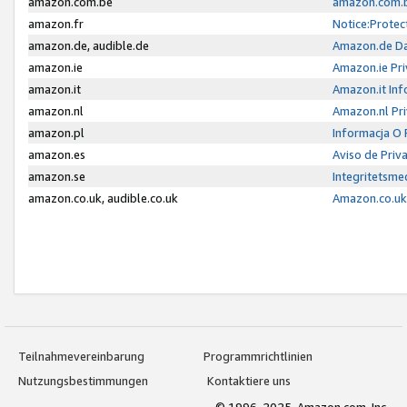
amazon.com.be
amazon.com.b
amazon.fr
Notice:Protec
amazon.de, audible.de
Amazon.de Da
amazon.ie
Amazon.ie Pri
amazon.it
Amazon.it Inf
amazon.nl
Amazon.nl Pri
amazon.pl
Informacja O
amazon.es
Aviso de Priv
amazon.se
Integritetsm
amazon.co.uk, audible.co.uk
Amazon.co.uk 
Teilnahmevereinbarung
Programmrichtlinien
Nutzungsbestimmungen
Kontaktiere uns