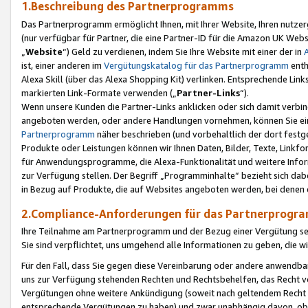
1.Beschreibung des Partnerprogramms
Das Partnerprogramm ermöglicht Ihnen, mit Ihrer Website, Ihren nutzer
(nur verfügbar für Partner, die eine Partner-ID für die Amazon UK We
„
Website
“) Geld zu verdienen, indem Sie Ihre Website mit einer der in
ist, einer anderen im
Vergütungskatalog für das Partnerprogramm
enth
Alexa Skill (über das Alexa Shopping Kit) verlinken. Entsprechende Lin
markierten Link-Formate verwenden („
Partner-Links
“).
Wenn unsere Kunden die Partner-Links anklicken oder sich damit verbi
angeboten werden, oder andere Handlungen vornehmen, können Sie eine
Partnerprogramm
näher beschrieben (und vorbehaltlich der dort festg
Produkte oder Leistungen können wir Ihnen Daten, Bilder, Texte, Linkfo
für Anwendungsprogramme, die Alexa-Funktionalität und weitere Inf
zur Verfügung stellen. Der Begriff „Programminhalte“ bezieht sich dabe
in Bezug auf Produkte, die auf Websites angeboten werden, bei denen 
2.Compliance-Anforderungen für das Partnerprog
Ihre Teilnahme am Partnerprogramm und der Bezug einer Vergütung setz
Sie sind verpflichtet, uns umgehend alle Informationen zu geben, die w
Für den Fall, dass Sie gegen diese Vereinbarung oder andere anwendba
uns zur Verfügung stehenden Rechten und Rechtsbehelfen, das Recht vo
Vergütungen ohne weitere Ankündigung (soweit nach geltendem Recht z
entsprechende Vergütungen zu haben) und zwar unabhängig davon, ob 