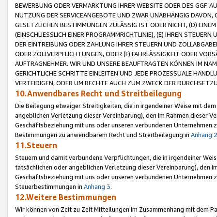
BEWERBUNG ODER VERMARKTUNG IHRER WEBSITE ODER DES GGF. AUF 
NUTZUNG DER SERVICEANGEBOTE UND ZWAR UNABHÄNGIG DAVON, O
GESETZLICHEN BESTIMMUNGEN ZULÄSSIG IST ODER NICHT, (D) EINE
(EINSCHLIESSLICH EINER PROGRAMMRICHTLINIE), (E) IHREN STEUER
DER EINTREIBUNG ODER ZAHLUNG IHRER STEUERN UND ZOLLABGAB
ODER ZOLLVERPFLICHTUNGEN, ODER (F) FAHRLÄSSIGKEIT ODER VORS
AUFTRAGNEHMER. WIR UND UNSERE BEAUFTRAGTEN KÖNNEN IM NAME
GERICHTLICHE SCHRITTE EINLEITEN UND JEDE PROZESSUALE HAND
VERTEIDIGEN, ODER UM RECHTE AUCH ZUM ZWECK DER DURCHSETZU
10.Anwendbares Recht und Streitbeilegung
Die Beilegung etwaiger Streitigkeiten, die in irgendeiner Weise mit de
angeblichen Verletzung dieser Vereinbarung), den im Rahmen dieser Ve
Geschäftsbeziehung mit uns oder unseren verbundenen Unternehmen zu
Bestimmungen zu anwendbarem Recht und Streitbeilegung in
Anhang 
11.Steuern
Steuern und damit verbundene Verpflichtungen, die in irgendeiner Wei
tatsächlichen oder angeblichen Verletzung dieser Vereinbarung), den 
Geschäftsbeziehung mit uns oder unseren verbundenen Unternehmen z
Steuerbestimmungen in
Anhang 3
.
12.Weitere Bestimmungen
Wir können von Zeit zu Zeit Mitteilungen im Zusammenhang mit dem Par