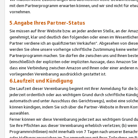
mit dem Partnerprogramm erwarten können, und wir sind nicht für etwa
vornehmen.
5.Angabe Ihres Partner-Status
Sie müssen auf Ihrer Website bzw. an jeder anderen Stelle, an der Am
genehmigt, klar und deutlich den folgenden oder einen im Wesentlichen
Partner verdiene ich an qualifizierten Verkäufen“. Abgesehen von die
werden Sie ohne unsere vorherige schriftliche Zustimmung keine weite
Partnerprogramm machen. Sie dürfen die zwischen uns und Ihnen best
(einschließlich der expliziten oder impliziten Aussage, dass Amazon Si
dass eine Verbindung zwischen Amazon und Ihnen oder einer anderen natü
vorliegenden Vereinbarung ausdrücklich gestattet ist.
6.Laufzeit und Kündigung
Die Laufzeit dieser Vereinbarung beginnt mit Ihrer Anmeldung für die 
jederzeit ordentlich oder aus wichtigem Grund durch schriftliche Kündi
automatisch und unter Ausschluss des Gerichtswegs), wobei eine solch
können kündigen, indem Sie sich über die Partner-Website in Ihrem Ko
auswählen.
Ferner können wir diese Vereinbarung jederzeit aus wichtigem Grund dur
Sie Ihre Pflichten aus dieser Vereinbarung erheblich verletzen; (b) wen
Programmrichtlinien) nicht innerhalb von 7 Tagen nach unserer Benachr
oder Haftungsansprüchen im Zusammenhang mit Ihrer Teilnahme am Pa