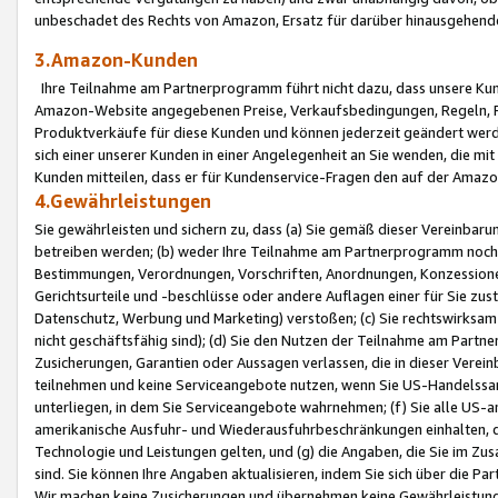
unbeschadet des Rechts von Amazon, Ersatz für darüber hinausgehen
3.Amazon-Kunden
Ihre Teilnahme am Partnerprogramm führt nicht dazu, dass unsere Kun
Amazon-Website angegebenen Preise, Verkaufsbedingungen, Regeln, Ri
Produktverkäufe für diese Kunden und können jederzeit geändert werde
sich einer unserer Kunden in einer Angelegenheit an Sie wenden, die 
Kunden mitteilen, dass er für Kundenservice-Fragen den auf der Ama
4.Gewährleistungen
Sie gewährleisten und sichern zu, dass (a) Sie gemäß dieser Vereinba
betreiben werden; (b) weder Ihre Teilnahme am Partnerprogramm noch d
Bestimmungen, Verordnungen, Vorschriften, Anordnungen, Konzessionen,
Gerichtsurteile und -beschlüsse oder andere Auflagen einer für Sie zu
Datenschutz, Werbung und Marketing) verstoßen; (c) Sie rechtswirksam 
nicht geschäftsfähig sind); (d) Sie den Nutzen der Teilnahme am Partne
Zusicherungen, Garantien oder Aussagen verlassen, die in dieser Verein
teilnehmen und keine Serviceangebote nutzen, wenn Sie US-Handelssa
unterliegen, in dem Sie Serviceangebote wahrnehmen; (f) Sie alle US
amerikanische Ausfuhr- und Wiederausfuhrbeschränkungen einhalten, 
Technologie und Leistungen gelten, und (g) die Angaben, die Sie im 
sind. Sie können Ihre Angaben aktualisieren, indem Sie sich über die 
Wir machen keine Zusicherungen und übernehmen keine Gewährleistun