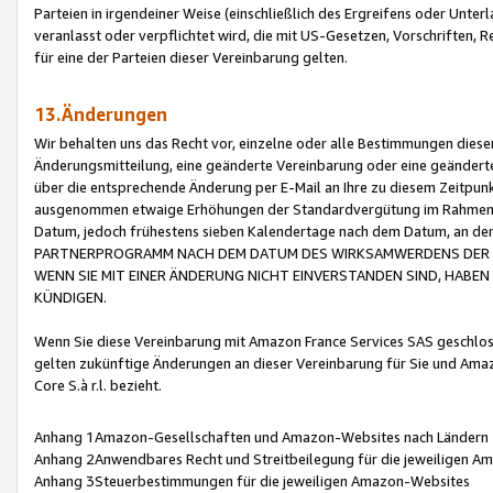
Parteien in irgendeiner Weise (einschließlich des Ergreifens oder Unt
veranlasst oder verpflichtet wird, die mit US-Gesetzen, Vorschriften,
für eine der Parteien dieser Vereinbarung gelten.
13.Änderungen
Wir behalten uns das Recht vor, einzelne oder alle Bestimmungen diese
Änderungsmitteilung, eine geänderte Vereinbarung oder eine geänderte 
über die entsprechende Änderung per E-Mail an Ihre zu diesem Zeitpun
ausgenommen etwaige Erhöhungen der Standardvergütung im Rahmen
Datum, jedoch frühestens sieben Kalendertage nach dem Datum, an de
PARTNERPROGRAMM NACH DEM DATUM DES WIRKSAMWERDENS DER Ä
WENN SIE MIT EINER ÄNDERUNG NICHT EINVERSTANDEN SIND, HABEN S
KÜNDIGEN.
Wenn Sie diese Vereinbarung mit Amazon France Services SAS geschlo
gelten zukünftige Änderungen an dieser Vereinbarung für Sie und Ama
Core S.à r.l. bezieht.
Anhang 1Amazon-Gesellschaften und Amazon-Websites nach Ländern
Anhang 2Anwendbares Recht und Streitbeilegung für die jeweiligen 
Anhang 3Steuerbestimmungen für die jeweiligen Amazon-Websites