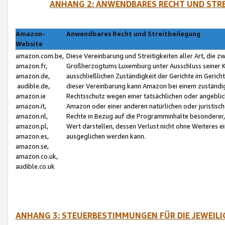
ANHANG 2: ANWENDBARES RECHT UND STRE
Amazon-
Anwendbares Recht und Streitbeilegung
Website
amazon.com.be,
Diese Vereinbarung und Streitigkeiten aller Art, die 
amazon.fr,
Großherzogtums Luxemburg unter Ausschluss seiner Kol
amazon.de,
ausschließlichen Zuständigkeit der Gerichte im Geri
audible.de,
dieser Vereinbarung kann Amazon bei einem zuständig
amazon.ie
Rechtsschutz wegen einer tatsächlichen oder angebli
amazon.it,
Amazon oder einer anderen natürlichen oder juristisc
amazon.nl,
Rechte in Bezug auf die Programminhalte besonderer,
amazon.pl,
Wert darstellen, dessen Verlust nicht ohne Weiteres e
amazon.es,
ausgeglichen werden kann.
amazon.se,
amazon.co.uk,
audible.co.uk
ANHANG 3: STEUERBESTIMMUNGEN FÜR DIE JEWEIL