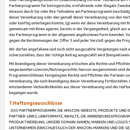
Partnerprogramm für betrügerische, irreführende oder illegale Zwecke
Amazon durch Sie oder Ihre Teilnahme am Partnerprogramm beschädig
dieser Vereinbarung oder den gemäß dieser Vereinbarung von den Vertr
oder künftig unterliegen könnte; (g) wenn wir diese Vereinbarung mit I
gemeinsam mit Ihnen agieren, bereits in der Vergangenheit, gleich aus
das Partnerprogramm in der allgemein angebotenen Form beenden. Vors
gegen die Bestimmungen der Ziffer 5 und jeder Verstoß gegen die Prog
Wir dürfen angefallene und noch nicht ausgezahlte Vergütungen nach 
sicherzustellen, dass der richtige Betrag ausgezahlt wird (beispielsw
Mit Beendigung dieser Vereinbarung erlöschen alle Rechte und Pflichte
eingeräumten Lizenzen/Nutzungsrechte; hiervon ausgenommen sind die in 
Programmrichtlinien festgelegten Rechte und Pflichten der Parteien sow
Vereinbarung, die nach Beendigung dieser Vereinbarung fortbestehen. D
entstandenen Verbindlichkeiten aus dieser Vereinbarung und der Haft
begangen wurde.
7.Haftungsausschlüsse
DAS PARTNERPROGRAMM, DIE AMAZON-WEBSITE, PRODUKTE UND DI
PARTNER-LINKS, LINKFORMATE, INHALTE, DIE ANWENDUNGSPROGR
PRODUKTWERBUNG, UNSERE DOMAIN-NAMEN, MARKEN UND LOGOS S
UNTERNEHMEN (EINSCHLIESSLICH DER AMAZON-MARKEN) UND DIE GE