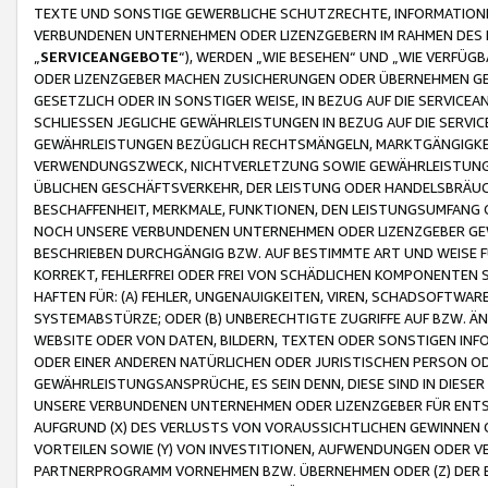
TEXTE UND SONSTIGE GEWERBLICHE SCHUTZRECHTE, INFORMATIONE
VERBUNDENEN UNTERNEHMEN ODER LIZENZGEBERN IM RAHMEN DES
„
SERVICEANGEBOTE
“), WERDEN „WIE BESEHEN“ UND „WIE VERFÜ
ODER LIZENZGEBER MACHEN ZUSICHERUNGEN ODER ÜBERNEHMEN GEW
GESETZLICH ODER IN SONSTIGER WEISE, IN BEZUG AUF DIE SERVI
SCHLIESSEN JEGLICHE GEWÄHRLEISTUNGEN IN BEZUG AUF DIE SERVI
GEWÄHRLEISTUNGEN BEZÜGLICH RECHTSMÄNGELN, MARKTGÄNGIGKEIT
VERWENDUNGSZWECK, NICHTVERLETZUNG SOWIE GEWÄHRLEISTUNGEN 
ÜBLICHEN GESCHÄFTSVERKEHR, DER LEISTUNG ODER HANDELSBRÄUCH
BESCHAFFENHEIT, MERKMALE, FUNKTIONEN, DEN LEISTUNGSUMFANG 
NOCH UNSERE VERBUNDENEN UNTERNEHMEN ODER LIZENZGEBER GEWÄ
BESCHRIEBEN DURCHGÄNGIG BZW. AUF BESTIMMTE ART UND WEISE
KORREKT, FEHLERFREI ODER FREI VON SCHÄDLICHEN KOMPONENTEN
HAFTEN FÜR: (A) FEHLER, UNGENAUIGKEITEN, VIREN, SCHADSOFTW
SYSTEMABSTÜRZE; ODER (B) UNBERECHTIGTE ZUGRIFFE AUF BZW. 
WEBSITE ODER VON DATEN, BILDERN, TEXTEN ODER SONSTIGEN INF
ODER EINER ANDEREN NATÜRLICHEN ODER JURISTISCHEN PERSON OD
GEWÄHRLEISTUNGSANSPRÜCHE, ES SEIN DENN, DIESE SIND IN DIES
UNSERE VERBUNDENEN UNTERNEHMEN ODER LIZENZGEBER FÜR EN
AUFGRUND (X) DES VERLUSTS VON VORAUSSICHTLICHEN GEWINNEN
VORTEILEN SOWIE (Y) VON INVESTITIONEN, AUFWENDUNGEN ODER VE
PARTNERPROGRAMM VORNEHMEN BZW. ÜBERNEHMEN ODER (Z) DER 