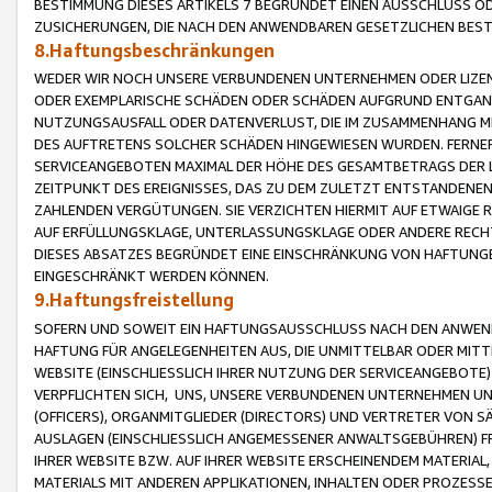
BESTIMMUNG DIESES ARTIKELS 7 BEGRÜNDET EINEN AUSSCHLUSS 
ZUSICHERUNGEN, DIE NACH DEN ANWENDBAREN GESETZLICHEN BE
8.Haftungsbeschränkungen
WEDER WIR NOCH UNSERE VERBUNDENEN UNTERNEHMEN ODER LIZEN
ODER EXEMPLARISCHE SCHÄDEN ODER SCHÄDEN AUFGRUND ENTGANG
NUTZUNGSAUSFALL ODER DATENVERLUST, DIE IM ZUSAMMENHANG MI
DES AUFTRETENS SOLCHER SCHÄDEN HINGEWIESEN WURDEN. FERN
SERVICEANGEBOTEN MAXIMAL DER HÖHE DES GESAMTBETRAGS DER 
ZEITPUNKT DES EREIGNISSES, DAS ZU DEM ZULETZT ENTSTANDENE
ZAHLENDEN VERGÜTUNGEN. SIE VERZICHTEN HIERMIT AUF ETWAIGE 
AUF ERFÜLLUNGSKLAGE, UNTERLASSUNGSKLAGE ODER ANDERE RECHT
DIESES ABSATZES BEGRÜNDET EINE EINSCHRÄNKUNG VON HAFTUNG
EINGESCHRÄNKT WERDEN KÖNNEN.
9.Haftungsfreistellung
SOFERN UND SOWEIT EIN HAFTUNGSAUSSCHLUSS NACH DEN ANWENDB
HAFTUNG FÜR ANGELEGENHEITEN AUS, DIE UNMITTELBAR ODER MITT
WEBSITE (EINSCHLIESSLICH IHRER NUTZUNG DER SERVICEANGEBOTE)
VERPFLICHTEN SICH, UNS, UNSERE VERBUNDENEN UNTERNEHMEN UN
(OFFICERS), ORGANMITGLIEDER (DIRECTORS) UND VERTRETER VON 
AUSLAGEN (EINSCHLIESSLICH ANGEMESSENER ANWALTSGEBÜHREN) FR
IHRER WEBSITE BZW. AUF IHRER WEBSITE ERSCHEINENDEM MATERIAL
MATERIALS MIT ANDEREN APPLIKATIONEN, INHALTEN ODER PROZESSE