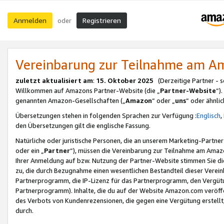
Anmelden
Registrieren
oder
Vereinbarung zur Teilnahme am 
zuletzt aktualisiert am
:
15. Oktober 2025
(Derzeitige Partner - 
Willkommen auf Amazons Partner-Website (die „
Partner-Website
“)
genannten Amazon-Gesellschaften („
Amazon
“ oder „
uns
“ oder ähnli
Übersetzungen stehen in folgenden Sprachen zur Verfügung :
Englisch
,
den Übersetzungen gilt die englische Fassung.
Natürliche oder juristische Personen, die an unserem Marketing-Partn
oder ein „
Partner
“), müssen die Vereinbarung zur Teilnahme am Ama
Ihrer Anmeldung auf bzw. Nutzung der Partner-Website stimmen Sie die
zu, die durch Bezugnahme einen wesentlichen Bestandteil dieser Verei
Partnerprogramm, die IP-Lizenz für das Partnerprogramm, den Vergütu
Partnerprogramm). Inhalte, die du auf der Website Amazon.com veröffe
des Verbots von Kundenrezensionen, die gegen eine Vergütung erstellt, 
durch.