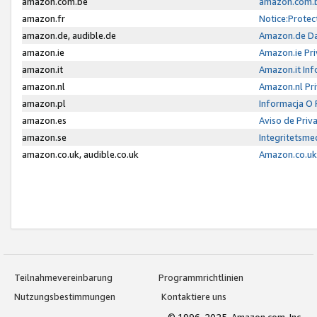
amazon.com.be
amazon.com.b
amazon.fr
Notice:Protec
amazon.de, audible.de
Amazon.de Da
amazon.ie
Amazon.ie Pri
amazon.it
Amazon.it Inf
amazon.nl
Amazon.nl Pri
amazon.pl
Informacja O
amazon.es
Aviso de Priv
amazon.se
Integritetsm
amazon.co.uk, audible.co.uk
Amazon.co.uk 
Teilnahmevereinbarung
Programmrichtlinien
Nutzungsbestimmungen
Kontaktiere uns