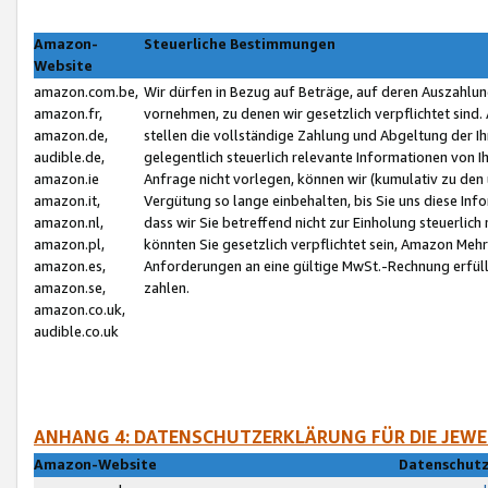
Amazon-
Steuerliche Bestimmungen
Website
amazon.com.be,
Wir dürfen in Bezug auf Beträge, auf deren Auszahlun
amazon.fr,
vornehmen, zu denen wir gesetzlich verpflichtet sind
amazon.de,
stellen die vollständige Zahlung und Abgeltung der 
audible.de,
gelegentlich steuerlich relevante Informationen von I
amazon.ie
Anfrage nicht vorlegen, können wir (kumulativ zu de
amazon.it,
Vergütung so lange einbehalten, bis Sie uns diese Inf
amazon.nl,
dass wir Sie betreffend nicht zur Einholung steuerlich 
amazon.pl,
könnten Sie gesetzlich verpflichtet sein, Amazon Meh
amazon.es,
Anforderungen an eine gültige MwSt.-Rechnung erfüllt
amazon.se,
zahlen.
amazon.co.uk,
audible.co.uk
ANHANG 4: DATENSCHUTZERKLÄRUNG FÜR DIE JEWE
Amazon-Website
Datenschutz