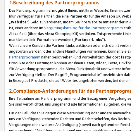
1.Beschreibung des Partnerprogramms
Das Partnerprogramm ermöglicht Ihnen, mit Ihrer Website, Ihren nutzer
(nur verfügbar für Partner, die eine Partner-ID für die Amazon UK We
„
Website
“) Geld zu verdienen, indem Sie Ihre Website mit einer der in
ist, einer anderen im
Vergütungskatalog für das Partnerprogramm
enth
Alexa Skill (über das Alexa Shopping Kit) verlinken. Entsprechende Lin
markierten Link-Formate verwenden („
Partner-Links
“).
Wenn unsere Kunden die Partner-Links anklicken oder sich damit verbi
angeboten werden, oder andere Handlungen vornehmen, können Sie eine
Partnerprogramm
näher beschrieben (und vorbehaltlich der dort festg
Produkte oder Leistungen können wir Ihnen Daten, Bilder, Texte, Linkfo
für Anwendungsprogramme, die Alexa-Funktionalität und weitere Inf
zur Verfügung stellen. Der Begriff „Programminhalte“ bezieht sich dabe
in Bezug auf Produkte, die auf Websites angeboten werden, bei denen 
2.Compliance-Anforderungen für das Partnerprog
Ihre Teilnahme am Partnerprogramm und der Bezug einer Vergütung setz
Sie sind verpflichtet, uns umgehend alle Informationen zu geben, die w
Für den Fall, dass Sie gegen diese Vereinbarung oder andere anwendba
uns zur Verfügung stehenden Rechten und Rechtsbehelfen, das Recht vo
Vergütungen ohne weitere Ankündigung (soweit nach geltendem Recht z
entsprechende Vergütungen zu haben) und zwar unabhängig davon, ob 