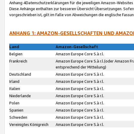
Anhang 4Datenschutzerklärungen für die jeweiligen Amazon-Websites
Diese Anhänge enthalten zur besseren Übersicht Übersetzungen. Sofe
vorgeschrieben ist, gilt im Falle von Abweichungen die englische Fass
ANHANG 1: AMAZON-GESELLSCHAFTEN UND AMAZO
Land
Amazon-Gesellschaft
Belgien
Amazon Europe Core S.à r.l.
Frankreich
Amazon Europe Core S.à r.l.(oder Amazon Fr
entsprechend der Mitteilung)
Deutschland
Amazon Europe Core S.à r.l.
Irland
Amazon Europe Core S.à r.l.
Italien
Amazon Europe Core S.à r.l.
Niederlande
Amazon Europe Core S.à r.l.
Polen
Amazon Europe Core S.à r.l.
Spanien
Amazon Europe Core S.à r.l.
Schweden
Amazon Europe Core S.à r.l.
Vereinigtes Königreich
Amazon Europe Core S.à r.l.