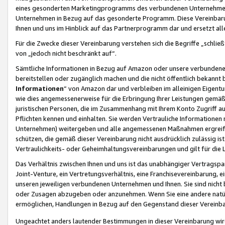
eines gesonderten Marketingprogramms des verbundenen Unternehmens
Unternehmen in Bezug auf das gesonderte Programm. Diese Vereinbarung
Ihnen und uns im Hinblick auf das Partnerprogramm dar und ersetzt al
Für die Zwecke dieser Vereinbarung verstehen sich die Begriffe „schließ
von „jedoch nicht beschränkt auf“.
Sämtliche Informationen in Bezug auf Amazon oder unsere verbunde
bereitstellen oder zugänglich machen und die nicht öffentlich bekannt bz
Informationen
“ von Amazon dar und verbleiben im alleinigen Eigent
wie dies angemessenerweise für die Erbringung Ihrer Leistungen gemäß d
juristischen Personen, die im Zusammenhang mit Ihrem Konto Zugriff au
Pflichten kennen und einhalten. Sie werden Vertrauliche Informationen 
Unternehmen) weitergeben und alle angemessenen Maßnahmen ergreifen
schützen, die gemäß dieser Vereinbarung nicht ausdrücklich zulässig is
Vertraulichkeits- oder Geheimhaltungsvereinbarungen und gilt für die
Das Verhältnis zwischen Ihnen und uns ist das unabhängiger Vertragspa
Joint-Venture, ein Vertretungsverhältnis, eine Franchisevereinbarung, 
unseren jeweiligen verbundenen Unternehmen und Ihnen. Sie sind ni
oder Zusagen abzugeben oder anzunehmen. Wenn Sie eine andere natürli
ermöglichen, Handlungen in Bezug auf den Gegenstand dieser Vereinbar
Ungeachtet anders lautender Bestimmungen in dieser Vereinbarung wird