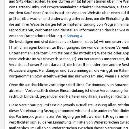
und SMS-Nachrichten. Ferner dürfen wir (a) Informationen über Ihre We
von Partner-Links und Programminhalten erhalten überwachen, aufzei
vor dem Kauf eines Produkts auf der Amazon-Website über einen auf Ih
prüfen, überwachen und anderweitig untersuchen, um die Einhaltung dies
die auf Ihrer Website dargestellte Implementierung von Programminhalt
reproduzieren, verbreiten und darstellen. Informationen darüber, wie w
Amazon-Datenschutzerklärung in
Anhang 4
.
Sie bestätigen und sind damit einverstanden, dass (a) wir und unsere 
(Traffic) anregen können, zu Bedingungen, die von den in dieser Vere
Unternehmen jederzeit (unmittelbar oder mittelbar) Websites oder Appl
Ihrer Website im Wettbewerb stehen, (c) ein Versäumnis unsererseits, I
Verzicht auf unser Recht darstellt, die betroffene oder eine andere B
Aktualisierungen, Handlungen und Zustimmungen, die wir ggf. im Rahme
vorgenommen bzw. erteilt werden und nur wirksam sind, wenn sie schri
Ohne die ausdrückliche vorherige schriftliche Zustimmung von Amazon
abtreten. Vorbehaltlich dieser Einschränkung ist diese Vereinbarung f
rechtlich bindend, gegenüber den Parteien und ihren jeweiligen Rech
Diese Vereinbarung umfasst die jeweils aktuellste Fassung aller Richtli
dieser Vereinbarung Bezug genommen wird und alle anderen Richtlinie
des Partnerprogramms zur Verfügung gestellt werden („
Programmric
verpflichten sich zu deren Einhaltung. Im Falle von Widersprüchen zwi
maßgeblich. Im Falle von Widersprüchen zwischen dieser Vereinbarun